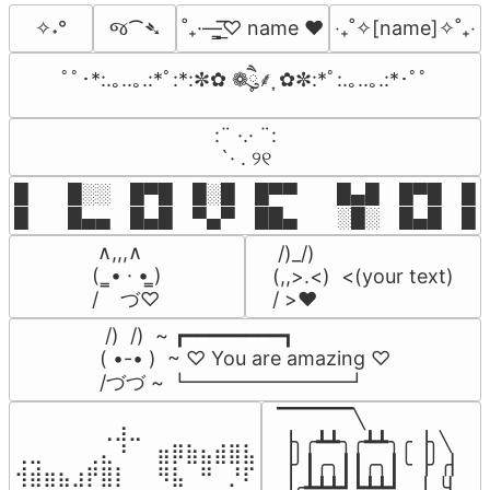
જ⁀➴
✧˖°
˚₊·—̳͟͞͞♡ name ♥️
‎‧₊˚✧[name]✧˚₊‧
ﾟﾟ･*:.｡..｡.:*ﾟ:*:✼✿ ❁ཻུ۪۪⸙͎ ✿✼:*ﾟ:.｡..｡.:*･ﾟﾟ
⠀:¨ ·.· ¨:⠀

⠀ `· . ୨୧⠀
█  █░░ █▀█ █░█ █▀▀  █▄█ █▀█ █░█
█  █▄▄ █▄█ ▀▄▀ ██▄  ░█░ █▄█ █▄
 ∧,,,∧

 /)_/)

(  ̳• · • ̳)

(,,>.<)  <(your text)

/    づ♡
/ >❤️
 /)  /)  ~ ┏━━━━━━━━┓

( •-• )  ~ ♡ You are amazing ♡

/づづ ~ ┗━━━━━━━━┛
▔▔▔▔▔╲

⠀⠀⠀⠀⠀⠀⢀⣰⣀⠀⠀⠀⠀⠀⠀⠀⠀

▕╮╭┻┻╮╭┻┻╮╭▕╮╲

⢀⣀⠀⠀⠀⢀⣄⠘⠀⠀⣶⡿⣷⣦⣾⣿⣧

▕╯┃╭╮┃┃╭╮┃╰▕╯╭▏

⢺⣾⣶⣦⣰⡟⣿⡇⠀⠀⠻⣧⠀⠛⠀⡘⠏

▕╭┻┻┻┛┗┻┻┛  ▕  ╰▏
