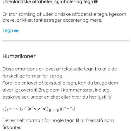
Udenlandske alfabeter, symboler og tegn 🌐
En stor samling af udenlandske alfabetiske tegn, ligesom
breve, prikker, tankestreger accenter og mere.
Tegn ▸▸
Humørikoner
Disse emoticons er lavet af tekstuelle tegn fra alle de
forskellige former for sprog.
Fordi de er lavet af tekstuelle tegn, kan du bruge dem
alvorligt overalt! Brug dem i kommentarer, indlæg,
beskrivelser, under en chat eller hvor du har lyst! ツ
⸜(｡˃ ᵕ ˂ )⸝♡
≽^•⩊•^≼
(╥﹏╥)
(˶ᵔ ᵕ ᵔ˶)
Det er helt normalt for nogle tegn til at fremstå som
firkanter.