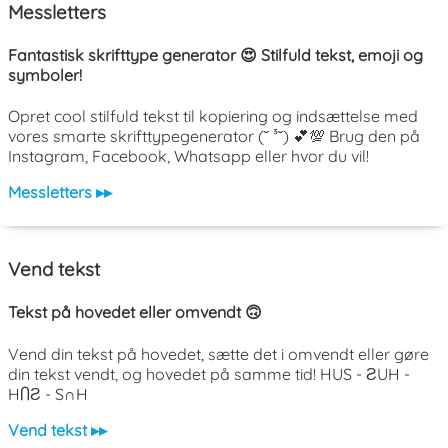
Messletters
Fantastisk skrifttype generator 😍 Stilfuld tekst, emoji og
symboler!
Opret cool stilfuld tekst til kopiering og indsættelse med
vores smarte skrifttypegenerator (˘ ³˘) 💕💯 Brug den på
Instagram, Facebook, Whatsapp eller hvor du vil!
Messletters ▸▸
Vend tekst
Tekst på hovedet eller omvendt 🙃
Vend din tekst på hovedet, sætte det i omvendt eller gøre
din tekst vendt, og hovedet på samme tid! HUS - ƧUH -
HႶƧ - S∩H
Vend tekst ▸▸