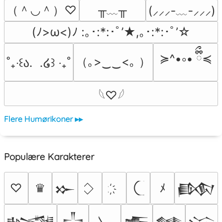
（＾◡＾）♡
╥﹏╥
(⸝⸝⸝-﹏-⸝⸝⸝)
(ﾉ>ω<)ﾉ :｡･:*:･ﾟ’★,｡･:*:･ﾟ’☆
≽^•༚• ྀིྀ≼
（｡>‿‿<｡ ）
˚₊‧꒰ა.  .໒꒱ ‧₊˚
𓆩♡𓆪
Flere Humørikoner ▸▸
Populære Karakterer
♡
♛
ﾒ
𒁍
𒁃
𒈙
𒋲
𒍫
𒈝
𒈱