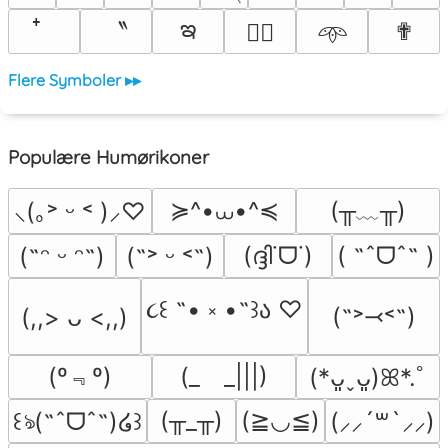
ఇ
〝
✟
♡⃕
𖥸
Flere Symboler ▸▸
Populære Humørikoner
≽^•⩊•^≼
(╥﹏╥)
⸜(｡˃ ᵕ ˂ )⸝♡
(ദ്ദി˙ᗜ˙)
( ˶ˆᗜˆ˵ )
(˶ᵔ ᵕ ᵔ˶)
(˶˃ ᵕ ˂˶)
૮꒰ ˶• ༝ •˶꒱ა ♡
(˶˃⤙˂˶)
(,,> ᴗ <,,)
(º﹃º)
(_　_|||)
(*ᴗ͈ˬᴗ͈)ꕤ*.ﾟ
(╥_╥)
(≧◡≦)
꒰ঌ(˶ˆᗜˆ˵)໒꒱
(⸝⸝´꒳`⸝⸝)