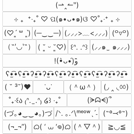
(⇀‸↼‶)
⊹ ₊  ⁺‧₊˚ ♡ ପ(๑•ᴗ•๑)ଓ ♡˚₊‧⁺ ₊ ⊹
(─‿‿─)
(⸝⸝⸝>﹏<⸝⸝⸝)
(♡ˊ͈ ꒳ ˋ͈)
(꒪▿꒪)
（˶′◡‵˶）
(⸝⸝๑  ̫ ๑⸝⸝⸝)
( ˘͈ ᵕ ˘͈♡)
꒰ᐢ. .ᐢ꒱
!(•̀ᴗ•́)و ̑̑
ʕ•̫͡•ʕ•̫͡•ʔ•̫͡•ʔ•̫͡•ʕ•̫͡•ʔ•̫͡•ʕ•̫͡•ʕ•̫͡•ʔ•̫͡•ʔ•̫͡•
（＾ω＾）
(◞ ‸ ◟ㆀ)
( ˘ ³˘)♥
˙ᴗ˙
(ᗒᗣᗕ)՞
˚₊‧꒰ა ₍ᐢ.  ̫.ᐢ₎ ໒꒱ ‧₊˚
(づ｡◕‿‿◕｡)づ
/ᐠ. ｡.ᐟ\ᵐᵉᵒʷˎˊ˗
(˶º⤙º˶)
ᜊ( ‘ ⩊ ‘𖦹)ᜊ
(＾▽＾)
(¬_¬”)
≧◡≦