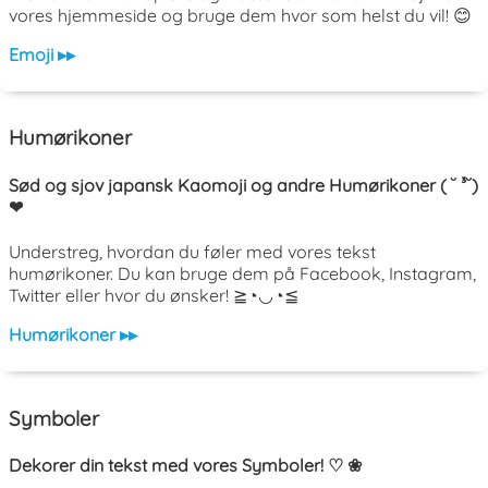
vores hjemmeside og bruge dem hvor som helst du vil! 😊
Emoji ▸▸
Humørikoner
Sød og sjov japansk Kaomoji og andre Humørikoner ( ˘ ³˘)
❤
Understreg, hvordan du føler med vores tekst
humørikoner. Du kan bruge dem på Facebook, Instagram,
Twitter eller hvor du ønsker! ≧◔◡◔≦
Humørikoner ▸▸
Symboler
Dekorer din tekst med vores Symboler! ♡ ❀