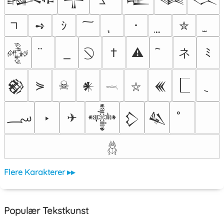
➺
ｼ
･
✮
ネ
†
⚠
ﾐ
𒅒
⋟
☠
𒆙
𒀭
𒌍
⛥
𓎖
؄
‣
✈
𒀱
𒁷
𒈑
𓆣
Flere Karakterer ▸▸
Populær Tekstkunst