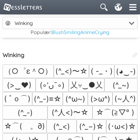
😜
Winking
Populær:
Blush
Smiling
Anime
Crying
Winking
（○゜ε＾○）
(^_<)〜☆
( -_・)
(◕‿-)
乂⍱‿●乂
(>‿♥)
(◦'ںˉ◦)
(^_~)
( ﾟｏ⌒)
(~人^)
(^_-)≡☆
(^ω~)
(>ω^)
(^人<)〜☆
☆⌒(≧▽​° )
(^_-)
☆⌒(ゝ。∂)
(^_<)
(^_−)☆
(･ω<)☆
(－ｏ⌒)
(⌒.−)＝★