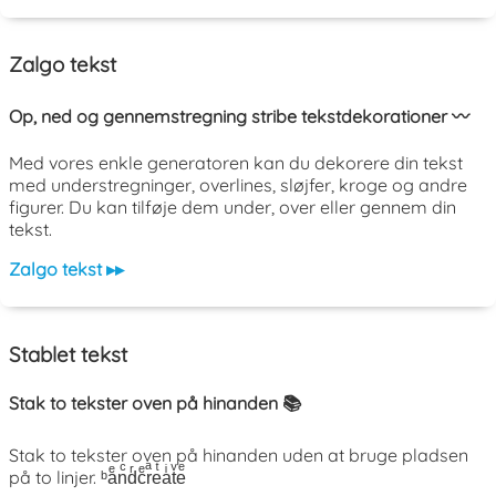
Zalgo tekst
Op, ned og gennemstregning stribe tekstdekorationer 〰️
Med vores enkle generatoren kan du dekorere din tekst
med understregninger, overlines, sløjfer, kroge og andre
figurer. Du kan tilføje dem under, over eller gennem din
tekst.
Zalgo tekst ▸▸
Stablet tekst
Stak to tekster oven på hinanden 📚
Stak to tekster oven på hinanden uden at bruge pladsen
på to linjer. ᵇaͤnͨdͬcͤrͣeͭaͥtͮeͤ