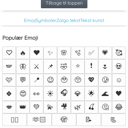
Tilbage til toppen
Emoji
Symboler
Zalgo tekst
Tekst kunst
Populær Emoji
♡
🔥
❤️
✨
🌸
🫧
✅
💗
🥰
⭐
❗
🪽
🦋
⚔️
📌
🤣
🌷
💀
🩷
💬
📍
😉
🥹
🥺
💖
🥲
☺️
🎧
🍀
😍
👀
☀️
💎
🌟
🌊
🖤
💋
👑
💚
💫
🎥
🌿
🍒
🤔
😂
🫶🏻
🫣
📝
📃
❤️‍🔥