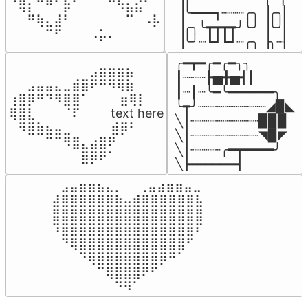
⠈⢿⡆⠉⠛⠁⡷⠁⠀⠀⠀⠉⠳⣦⣮⠁⠀

▕╰━━━┓┈┈┈╭╮▕╭╮▏

⠀⠀⠛⢷⣄⣼⠃⠀⠀⠀⠀⠀⠀⠉⠀⠠⡧

▕╭╮╰┳┳┳┳╯╰╯▕╰╯▏

⠀⠀⠀⠀⠉⠋⠀⠀⠀⠠⡥⠄⠀⠀⠀⠀⠀
▕╰╯┈┗┛┗┛┈╭╮▕╮┈▏
╭━┳━╭━╭━╮╮

⠀⠀⠀⠀⠀⠀⠀⠀⠀⣠⣶⣶⣶⣦⠀⠀

┃┈┈┈┣▅╋▅┫┃

⠀⠀⣠⣤⣤⣄⣀⣾⣿⠟⠛⠻⢿⣷⠀

┃┈┃┈╰━╰━━━━━━╮

⢰⣿⡿⠛⠙⠻⣿⣿⠁⠀⠀ ⠀⣶⢿⡇

╰┳╯┈┈┈┈┈┈┈┈┈◢▉◣

⢿⣿⣇⠀⠀⠀⠈⠏⠀⠀⠀ text here

╲┃┈┈┈┈┈┈┈┈┈▉▉▉

⠀⠻⣿⣷⣦⣤⣀⠀⠀⠀ ⠀⣾⡿⠃⠀

╲┃┈┈┈┈┈┈┈┈┈◥▉◤

⠀⠀⠀⠀⠉⠉⠻⣿⣄⣴⣿⠟⠀⠀⠀

╲┃┈┈┈┈╭━┳━━━━╯

⠀⠀⠀⠀⠀⠀⠀⠀⣿⡿⠟⠁⠀⠀⠀
╲┣━━━━━━┫﻿
⠀⣠⣤⣶⣶⣦⣄⡀  ⠀⢀⣤⣴⣶⣶⣤⣀⠀

⣼⣿⣿⣿⣿⣿⣿⣷⣤⣾⣿⣿⣿⣿⣿⣿⣧

⣿⣿⣿⣿⣿⣿⣿⣿⣿⣿⣿⣿⣿⣿⣿⣿⣿

⠹⣿⣿⣿⣿⣿⣿⣿⣿⣿⣿⣿⣿⣿⣿⣿⠏

⠀⠙⢿⣿⣿⣿⣿⣿⣿⣿⣿⣿⣿⣿⣿⠋⠀

⠀⠀⠀⠙⢿⣿⣿⣿⣿⣿⣿⣿⡿⠛⠁⠀⠀

⠀⠀⠀⠀⠀⠉⢿⣿⣿⣿⠟⠋⠀⠀⠀⠀⠀

⠀⠀⠀⠀⠀⠀⠀⠙⠻⠁⠀⠀⠀⠀⠀⠀⠀⠀⠀⠀⠀⠀⠀