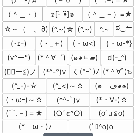
(ﾉ･_-)☆
（＾＿・）
（＾＿－）≡★
๏[-ิ_•ิ]๏
ಠ‿↼
☆～（ゝ。∂)
(^.~)☆
(^.~)
^.~
(・_＋)
(・ω<)
｛・ω-*}
(･ｪ-)
(v^ー°)
(*＾∀゜)
(๑◕ㅂ▰)
d(-_^)
く(^ｰﾟ)ﾉ
(*＾∀ﾟ)ъ
(*^-°)v
(◕ฺー≦)ノ
(^_<)～☆
(^_-)-☆
(๑ゝڡ◕๑)
(・ωｰ)～☆
(*・∀-)☆
(*^-ﾟ)v
(⌒.－)＝★
(o’ｕ≦o)
(○ﾟε^○)
(*ゝω・)ﾉ
(ﾟﾛ^o)o