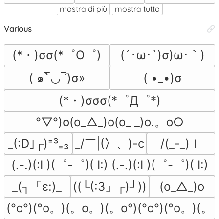
mostra di più
mostra tutto
Various
(*・)σσ(*゜O゜)
(´･ω･`)σ)ω･｀)
( ๑‾̀◡‾́)σ»
( •_•)σ
(*・)σσσ(*゜Д゜*)
°▽°)o(o_△_)o(o_ _)o.。o○
_/￣|(冫、)-c
/(_-_)ｌ
_(:D｣┌)⁼³₌₃
(.-.)(:I )(゜-゜)( I:) (.-.)(:I )(゜-゜)( I:)
_(┐「ε:)_
((└(:3」┌)┘))
(o_△_)o
(°o°)(°o。)(。o。)(。o°)(°o°)(°o。)(。