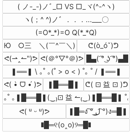
( ノ-_-)ノﾞ_□ VS □_ヾ(^-^ヽ)
ヽ(；^ ^)ノﾞ ．．．...___〇
(=O*_*)=O Q(*_*Q)
Ю　○三　＼(￣^￣＼)
ᕦ(ò_óˇ)ᕤ
ᕙ(＠°▽°＠)ᕗ
ᕙ(⇀‸↼‶)ᕗ
█▄( ͡° ͜ʖ ͡°)▄█
❚══❚ \ ｡˚ ｡(˚ > o < )‎ ˚｡ ˚ / ❚══❚
ᕦ( ⊡ 益 ⊡ )ᕤ
ᕙ( •̀ ᗜ •́ )ᕗ
❚█══█❚
｡˚ ｡❚█══█❚(‿₎⊡ 益 ↼₍‿)❚█══█❚ ˚｡ 
❚█═ง ͠° ͟ل͜ ͡°)ง═█❚
ᕙ( ᵘ ᵕ ᵘ)ᕗ
❚█═୧(o‸o)୨═█❚