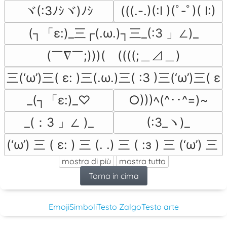
ヾ(:3ﾉｼヾ)ﾉｼ
(((.-.)(:I )(ﾟ‐ﾟ)( I:)
(┐「ε:)_三┌(.ω.)┐三_(:3 」∠)_
(￣∇￣;)))(　((((;＿⊿＿)
三(‘ω’)三( ε: )三(.ω.)三( :3 )三(‘ω’)三( ε:
_(┐「ε:)_♡
○)))ﾍ(^･･^=)~
_(：3 」∠ )_
(:3_ヽ)_
(‘ω’) 三 ( ε: ) 三 (. .) 三 ( :з ) 三 (‘ω’) 三 (
mostra di più
mostra tutto
Torna in cima
Emoji
Simboli
Testo Zalgo
Testo arte