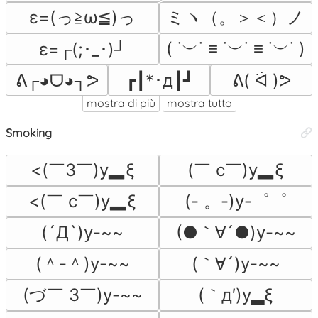
ε=(っ≧ω≦)っ
ミヽ（。＞＜）ノ
( ˙︶˙ ≡ ˙︶˙ ≡ ˙︶˙ )
ε=┌(;･_･)┘
ᕕ┌◕ᗜ◕┐ᕗ
┏┃*･д┃┛
ᕕ( ᐛ )ᕗ
mostra di più
mostra tutto
Smoking
<(￣3￣)y▂ξ
(￣ c￣)y▂ξ
<(￣ c￣)y▂ξ
(- 。-)y-゜゜
(●｀∀´●)y-~~
(´Д`)y-~~
(＾-＾)y-~~
(｀∀´)y-~~
(づ￣ 3￣)y-~~
(｀д′)y▂ξ