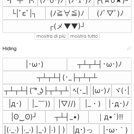
(ﾉ･o･)ﾉ
(ﾉ･ｪ･)ﾉ
┌(☆o★)┘
└|ﾟεﾟ|┐
(ﾉ≧∀≦)ﾉ
(ﾉﾟ▽ﾟ)ﾉ
┌(メ▼▼)┘
mostra di più
mostra tutto
Hiding
|･ω･)
┬┴┬┴┤･ω･)ﾉ
┬┴┬┴┤(･_├┬┴┬┴
ヾ(･|
┬┴┬┴┤( ͡° ͜ʖ├┬┴┬┴
ﾍ(･_|
|ω･)ﾉ
|_￣))
|_・)
|д･)
|▽//)
|･д･)ﾉ
｜д•´)!!
|ʘ‿ʘ)╯
┬┴┤_•)
|д･)っ
|(·_·) |·_·) |_·) |·) | )
|･ω･｀)