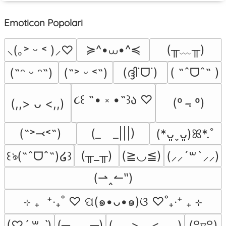
Emoticon Popolari
≽^•⩊•^≼
(╥﹏╥)
⸜(｡˃ ᵕ ˂ )⸝♡
(ദ്ദി˙ᗜ˙)
( ˶ˆᗜˆ˵ )
(˶ᵔ ᵕ ᵔ˶)
(˶˃ ᵕ ˂˶)
૮꒰ ˶• ༝ •˶꒱ა ♡
(º﹃º)
(,,> ᴗ <,,)
(˶˃⤙˂˶)
(_　_|||)
(*ᴗ͈ˬᴗ͈)ꕤ*.ﾟ
(╥_╥)
(≧◡≦)
꒰ঌ(˶ˆᗜˆ˵)໒꒱
(⸝⸝´꒳`⸝⸝)
(⇀‸↼‶)
⊹ ₊  ⁺‧₊˚ ♡ ପ(๑•ᴗ•๑)ଓ ♡˚₊‧⁺ ₊ ⊹
(─‿‿─)
(⸝⸝⸝>﹏<⸝⸝⸝)
(♡ˊ͈ ꒳ ˋ͈)
(꒪▿꒪)