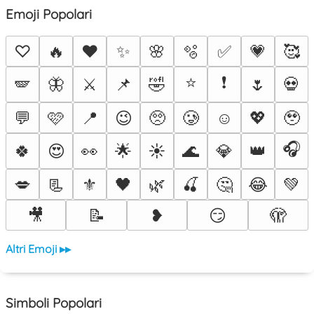
Emoji Popolari
♡
🔥
❤️
✨
🌸
🫧
✅
💗
🥰
⭐
❗
🪽
🦋
⚔️
📌
🤣
🌷
💀
💬
🩷
📍
😉
🥺
🥲
☺️
💖
🥹
🎧
🍀
😍
👀
🌟
☀️
🌊
💎
👑
💋
📃
⚜️
🖤
🌿
🍒
🤔
😂
💚
🎥
📝
❥
😏
🫣
Altri Emoji ▸▸
Simboli Popolari