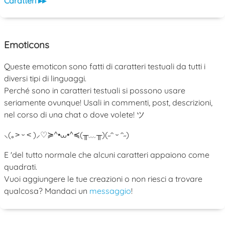
Caratteri ▸▸
Emoticons
Queste emoticon sono fatti di caratteri testuali da tutti i
diversi tipi di linguaggi.
Perché sono in caratteri testuali si possono usare
seriamente ovunque! Usali in commenti, post, descrizioni,
nel corso di una chat o dove volete! ツ
⸜(｡˃ ᵕ ˂ )⸝♡
≽^•⩊•^≼
(╥﹏╥)
(˶ᵔ ᵕ ᵔ˶)
E 'del tutto normale che alcuni caratteri appaiono come
quadrati.
Vuoi aggiungere le tue creazioni o non riesci a trovare
qualcosa? Mandaci un
messaggio
!