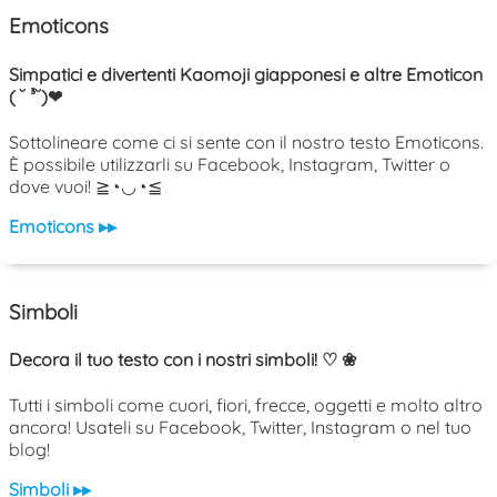
Emoticons
Simpatici e divertenti Kaomoji giapponesi e altre Emoticon
( ˘ ³˘)❤
Sottolineare come ci si sente con il nostro testo Emoticons.
È possibile utilizzarli su Facebook, Instagram, Twitter o
dove vuoi! ≧◔◡◔≦
Emoticons ▸▸
Simboli
Decora il tuo testo con i nostri simboli! ♡ ❀
Tutti i simboli come cuori, fiori, frecce, oggetti e molto altro
ancora! Usateli su Facebook, Twitter, Instagram o nel tuo
blog!
Simboli ▸▸