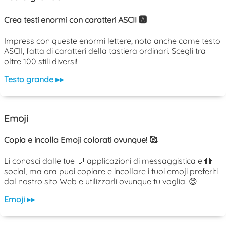
Crea testi enormi con caratteri ASCII 🅰️
Impress con queste enormi lettere, noto anche come testo
ASCII, fatta di caratteri della tastiera ordinari. Scegli tra
oltre 100 stili diversi!
Testo grande ▸▸
Emoji
Copia e incolla Emoji colorati ovunque! 🥰
Li conosci dalle tue 💬 applicazioni di messaggistica e 👫
social, ma ora puoi copiare e incollare i tuoi emoji preferiti
dal nostro sito Web e utilizzarli ovunque tu voglia! 😊
Emoji ▸▸