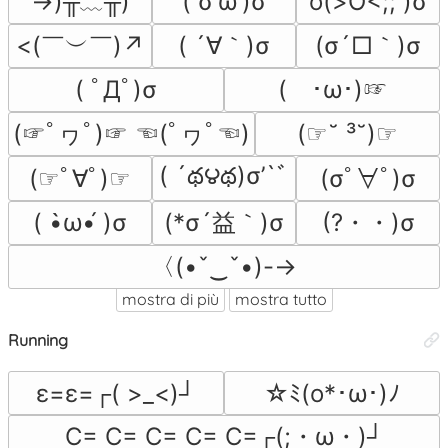
→)╥﹏╥)
( σ'ω')σ
o(>O<;; )σ
<(￣︶￣)↗
( ´∀｀)σ
(σ´□｀)σ
( ﾟДﾟ)σ
(　･ω･)☞
(☞ﾟヮﾟ)☞ ☜(ﾟヮﾟ☜)
(☞˘ ³˘)☞
( ´థ౪థ)σ’`ﾞ
(☞ﾟ∀ﾟ)☞
(σﾟ∀ﾟ)σ
(*σ´益｀)σ
(?・・)σ
( •̀ω•́ )σ
〈(•ˇ‿ˇ•)-→
mostra di più
mostra tutto
Running
ε=ε=┌( >_<)┘
☆ﾐ(o*･ω･)ﾉ
C= C= C= C= C=┌(;・ω・)┘