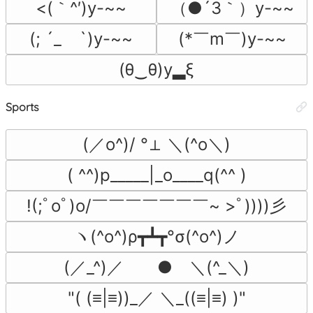
<(｀^′)y-~~
（●´3｀）y-~~
(; ´_ゝ`)y-~~
(*￣m￣)y-~~
(θ‿θ)y▂ξ
Sports
(／o^)/ °⊥ ＼(^o＼)
( ^^)p_____|_o____q(^^ )
!(;ﾟoﾟ)o/￣￣￣￣￣￣￣~ >ﾟ))))彡
ヽ(^o^)ρ┳┻┳°σ(^o^)ノ
(／_^)／　　●　＼(^_＼)
"( (≡|≡))_／ ＼_((≡|≡) )"