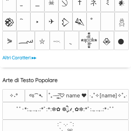
ネ
☠
†
ﾐ
𒀭
‣
✈
𒆙
𒁷
𒈑
𓆣
؄
⋟
𒀱
𒊲
𒊹
⛥
𓎖
Altri Caratteri ▸▸
Arte di Testo Popolare
જ⁀➴
✧˖°
˚₊·—̳͟͞͞♡ name ♥️
‎‧₊˚✧[name]✧˚₊‧
ﾟﾟ･*:.｡..｡.:*ﾟ:*:✼✿ ❁ཻུ۪۪⸙͎ ✿✼:*ﾟ:.｡..｡.:*･ﾟﾟ
⠀:¨ ·.· ¨:⠀

⠀ `· . ୨୧⠀