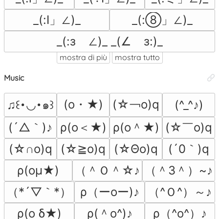
_(:Ⅰ」∠)_
_(:⑧」∠)_
_(:зゝ∠)_ _(∠ゝз:)_
mostra di più
mostra tutto
Music
(o・★)
(☆￢o)q
♫꒰･◡･๑꒱
(^_^♪)
(´△｀)♪
ρ(o＜★)
ρ(o＾★)
(☆￣o)q
(´0｀)q
(☆∩o)q
(☆≧o)q
(☆Θo)q
（＾Ｏ＾☆♪
（＾3＾）~♪
ρ(oμ★)
（*´▽｀*）
ρ（ーoー)♪
（^Ｏ^）～♪
ρ(＾o^)♪
ρ（^o^）♪
ρ(o δ★)