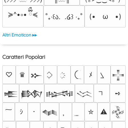
≽^•༚• ྀིྀ≼
(•　ω　•)
˚₊‧꒰ა.  .໒꒱ ‧₊˚
Altri Emoticon ▸▸
Caratteri Popolari
♡
♛
ﾒ
𒁍
𒋲
➺
𒍫
𒁃
𒈙
𒈱
ｼ
･
✮
⚠
𒈝
𒅒