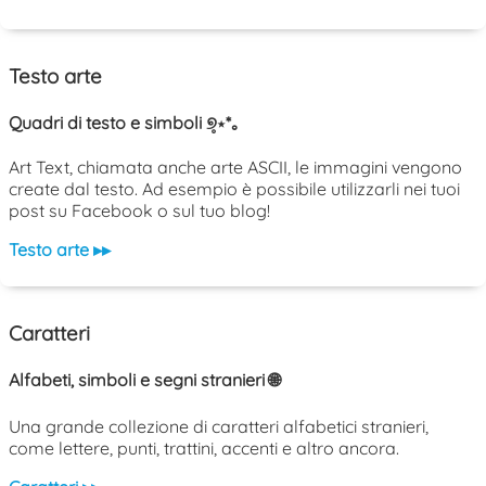
Testo arte
Quadri di testo e simboli ୭̥⋆*｡
Art Text, chiamata anche arte ASCII, le immagini vengono
create dal testo. Ad esempio è possibile utilizzarli nei tuoi
post su Facebook o sul tuo blog!
Testo arte ▸▸
Caratteri
Alfabeti, simboli e segni stranieri 🌐
Una grande collezione di caratteri alfabetici stranieri,
come lettere, punti, trattini, accenti e altro ancora.