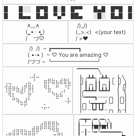
█  █░░ █▀█ █░█ █▀▀  █▄█ █▀█ █░█
█  █▄▄ █▄█ ▀▄▀ ██▄  ░█░ █▄█ █▄
 ∧,,,∧

 /)_/)

(  ̳• · • ̳)

(,,>.<)  <(your text)

/    づ♡
/ >❤️
 /)  /)  ~ ┏━━━━━━━━┓

( •-• )  ~ ♡ You are amazing ♡

/づづ ~ ┗━━━━━━━━┛
▔▔▔▔▔╲

⠀⠀⠀⠀⠀⠀⢀⣰⣀⠀⠀⠀⠀⠀⠀⠀⠀

▕╮╭┻┻╮╭┻┻╮╭▕╮╲

⢀⣀⠀⠀⠀⢀⣄⠘⠀⠀⣶⡿⣷⣦⣾⣿⣧

▕╯┃╭╮┃┃╭╮┃╰▕╯╭▏

⢺⣾⣶⣦⣰⡟⣿⡇⠀⠀⠻⣧⠀⠛⠀⡘⠏

▕╭┻┻┻┛┗┻┻┛  ▕  ╰▏

⠈⢿⡆⠉⠛⠁⡷⠁⠀⠀⠀⠉⠳⣦⣮⠁⠀

▕╰━━━┓┈┈┈╭╮▕╭╮▏

⠀⠀⠛⢷⣄⣼⠃⠀⠀⠀⠀⠀⠀⠉⠀⠠⡧

▕╭╮╰┳┳┳┳╯╰╯▕╰╯▏

⠀⠀⠀⠀⠉⠋⠀⠀⠀⠠⡥⠄⠀⠀⠀⠀⠀
▕╰╯┈┗┛┗┛┈╭╮▕╮┈▏
╭━┳━╭━╭━╮╮

⠀⠀⠀⠀⠀⠀⠀⠀⠀⣠⣶⣶⣶⣦⠀⠀

┃┈┈┈┣▅╋▅┫┃

⠀⠀⣠⣤⣤⣄⣀⣾⣿⠟⠛⠻⢿⣷⠀

┃┈┃┈╰━╰━━━━━━╮

⢰⣿⡿⠛⠙⠻⣿⣿⠁⠀⠀ ⠀⣶⢿⡇
