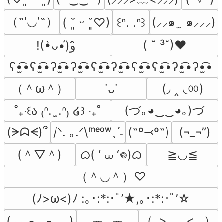
（˶′◡‵˶）
(⸝⸝๑  ̫ ๑⸝⸝⸝)
( ˘͈ ᵕ ˘͈♡)
꒰ᐢ. .ᐢ꒱
( ˘ ³˘)♥
!(•̀ᴗ•́)و ̑̑
ʕ•̫͡•ʕ•̫͡•ʔ•̫͡•ʔ•̫͡•ʕ•̫͡•ʔ•̫͡•ʕ•̫͡•ʕ•̫͡•ʔ•̫͡•ʔ•̫͡•
（＾ω＾）
(◞ ‸ ◟ㆀ)
˙ᴗ˙
(づ｡◕‿‿◕｡)づ
˚₊‧꒰ა ₍ᐢ.  ̫.ᐢ₎ ໒꒱ ‧₊˚
(ᗒᗣᗕ)՞
/ᐠ. ｡.ᐟ\ᵐᵉᵒʷˎˊ˗
(˶º⤙º˶)
(¬_¬”)
(＾▽＾)
ᜊ( ‘ ⩊ ‘𖦹)ᜊ
≧◡≦
（＾◡＾）♡
(ﾉ>ω<)ﾉ :｡･:*:･ﾟ’★,｡･:*:･ﾟ’☆
╥﹏╥
（｡>‿‿<｡ ）
(⸝⸝⸝-﹏-⸝⸝⸝)