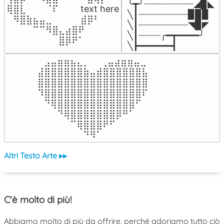
╰┳╯┈┈┈┈┈┈┈┈┈◢▉◣

⢿⣿⣇⠀⠀⠀⠈⠏⠀⠀⠀ text here

╲┃┈┈┈┈┈┈┈┈┈▉▉▉

⠀⠻⣿⣷⣦⣤⣀⠀⠀⠀ ⠀⣾⡿⠃⠀

╲┃┈┈┈┈┈┈┈┈┈◥▉◤

⠀⠀⠀⠀⠉⠉⠻⣿⣄⣴⣿⠟⠀⠀⠀

╲┃┈┈┈┈╭━┳━━━━╯

⠀⠀⠀⠀⠀⠀⠀⠀⣿⡿⠟⠁⠀⠀⠀
╲┣━━━━━━┫﻿
⠀⣠⣤⣶⣶⣦⣄⡀  ⠀⢀⣤⣴⣶⣶⣤⣀⠀

⣼⣿⣿⣿⣿⣿⣿⣷⣤⣾⣿⣿⣿⣿⣿⣿⣧

⣿⣿⣿⣿⣿⣿⣿⣿⣿⣿⣿⣿⣿⣿⣿⣿⣿

⠹⣿⣿⣿⣿⣿⣿⣿⣿⣿⣿⣿⣿⣿⣿⣿⠏

⠀⠙⢿⣿⣿⣿⣿⣿⣿⣿⣿⣿⣿⣿⣿⠋⠀

⠀⠀⠀⠙⢿⣿⣿⣿⣿⣿⣿⣿⡿⠛⠁⠀⠀

⠀⠀⠀⠀⠀⠉⢿⣿⣿⣿⠟⠋⠀⠀⠀⠀⠀

⠀⠀⠀⠀⠀⠀⠀⠙⠻⠁⠀⠀⠀⠀⠀⠀⠀⠀⠀⠀⠀⠀⠀
Altri Testo Arte ▸▸
C'è molto di più!
Abbiamo molto di più da offrire, perché adoriamo tutto ciò