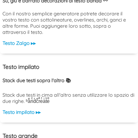
Su, giù e barrato decorazioni di testo banda 〰️
Con il nostro semplice generatore potrete decorare il
vostro testo con sottolineature, overlines, archi, ganci e
altre forme. Puoi aggiungere loro sotto, sopra o
attraverso il testo.
Testo Zalgo ▸▸
Testo impilato
Stack due testi sopra l'altro 📚
Stack due testi in cima all'altro senza utilizzare lo spazio di
due righe. ᵇaͤnͨdͬcͤrͣeͭaͥtͮeͤ
Testo impilato ▸▸
Testo grande