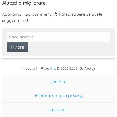
Aiutaci a migliorare!
Adoriamo i tuoi commenti! 😍 Fateci sapere se avete
suggerimenti!
Made with 💙 by
Clix
©
2005
-2026 v3.1 (beta)
contatto
informativa sulla privacy
facebook