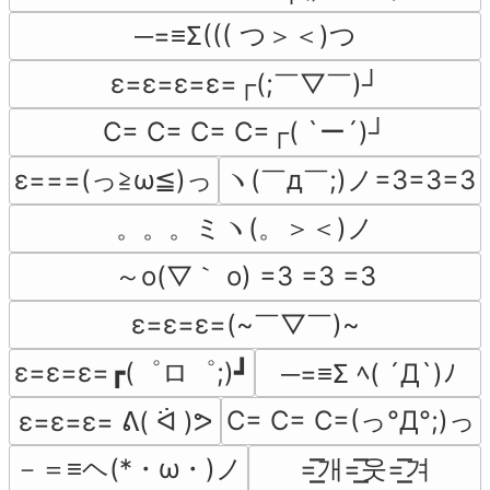
─=≡Σ((( つ＞＜)つ
ε=ε=ε=ε=┌(;￣▽￣)┘
C= C= C= C=┌( `ー´)┘
ε===(っ≧ω≦)っ
ヽ(￣д￣;)ノ=3=3=3
。。。ミヽ(。＞＜)ノ
～o(▽｀ o) =3 =3 =3
ε=ε=ε=(~￣▽￣)~
ε=ε=ε=┏(゜ロ゜;)┛
─=≡Σ ﾍ( ´Д`)ﾉ
C= C= C=(っ°Д°;)っ
ε=ε=ε= ᕕ( ᐛ )ᕗ
－＝≡ヘ(*・ω・)ノ
=͟͟͞͞개=͟͟͞͞웃=͟͟͞͞겨