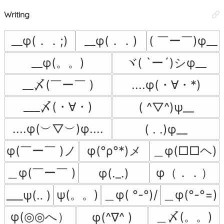
Writing
__φ(．．;)
__φ(．．)
( ￣ー￣)φ__
__φ(。。)
ヾ( `ー´)シφ__
__〆(￣ー￣ )
....φ(・∀・*)
___〆(・∀・)
( ^▽^)ψ__
....φ(︶▽︶)φ....
( . .)φ__
φ(￣ー￣ )ノ
φ(°ρ°*)メ
＿φ(□□ヘ)
＿φ(￣ー￣ )
φ（．．）
φ(._.)
ψ(。。)
＿φ( °-°)/
＿φ(°-°=)
___ψ(‥ )
φ(◎◎へ）
＿〆(。。)
φ(^∇^ )