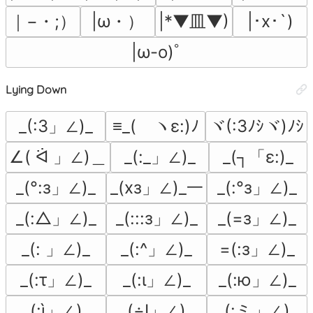
｜−・;）
|ω・）
|*▼皿▼)
|･x･`)
|ω-o)ﾟ
Lying Down
_(:3」∠)_
≡_(ゝヽε:)ﾉ
ヾ(:3ﾉｼヾ)ﾉｼ
∠( ᐛ 」∠)＿
_(:_」∠)_
_(┐「ε:)_
_(°:з」∠)_
_(xз」∠)_一
_(:°з」∠)_
_(:△」∠)_
_(:::з」∠)_
_(=з」∠)_
_(: 」∠)_
_(:^」∠)_
=(:з」∠)_
_(:τ」∠)_
_(:ι」∠)_
_(:ю」∠)_
_(:ì」∠)_
_(÷Ι」∠)_
_(:ミ」∠)_