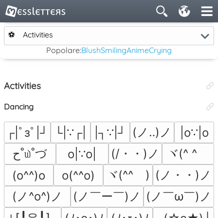
⚽
Activities
Popolare:
Blush
Smiling
Anime
Crying
Activities
Dancing
(ノ‥)ノ
┌|ﾟзﾟ|┘
└|∵┌|
|┐∵|┘
|o∵|o
ح˚௰˚づ
(/・・)ノ
ヾ(^ ^ゞ
o|∵o|
ヾ(^^ゞ)
(ノ・・)ノ
(o^^)o
o(^^o)
(ノ^o^)ノ
(ノ￣ー￣)ノ
(ノ￣ω￣)ノ
⌎⌈╹우╹⌉⌍