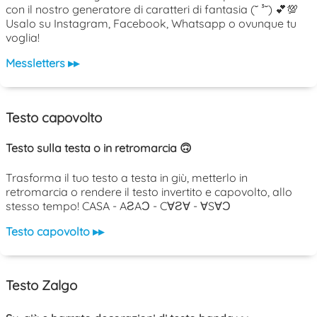
con il nostro generatore di caratteri di fantasia (˘ ³˘) 💕💯
Usalo su Instagram, Facebook, Whatsapp o ovunque tu
voglia!
Messletters ▸▸
Testo capovolto
Testo sulla testa o in retromarcia 🙃
Trasforma il tuo testo a testa in giù, metterlo in
retromarcia o rendere il testo invertito e capovolto, allo
stesso tempo! CASA - AƧAƆ - C∀Ƨ∀ - ∀S∀Ɔ
Testo capovolto ▸▸
Testo Zalgo