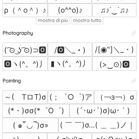
ρ（＾o＾）♪
(o^^o)♪
♫♪˙‿˙♫♪
mostra di più
mostra tutto
Photography
/[◉"]＼_・)
( ͡⊙ ͜ʖ ͡⊙)⊃🅾
/🅾＼_・)
▮ヽ(^。^)丿
🅾ヽ(^。^)丿
(>‿⊙)🅾
Pointing
～(　TロT)σ
(；゜○゜)ア
（￢з￢）σ
(*・)σσ(*゜O゜)
(´･ω･`)σ)ω･｀)
( ￣ ￣)σ…( ＿ ＿)ノ｜
( ๑‾̀◡‾́)σ»