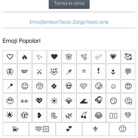
Torna in cima
Emoji
Simboli
Testo Zalgo
Testo arte
Emoji Popolari
♡
🔥
✨
❤️
🌸
🫧
✅
💗
🥰
⭐
❗
🦋
🪽
⚔️
🤣
📌
🌷
💬
📍
😉
🥺
🍀
💀
🩷
🥲
☺️
😍
🎧
🥹
👀
💖
☀️
💎
🌊
😏
🤔
🌟
🫣
❥
📃
🌿
🍒
😂
💚
❤️‍🔥
💫
🫶🏻
💕
⚜️
🙂