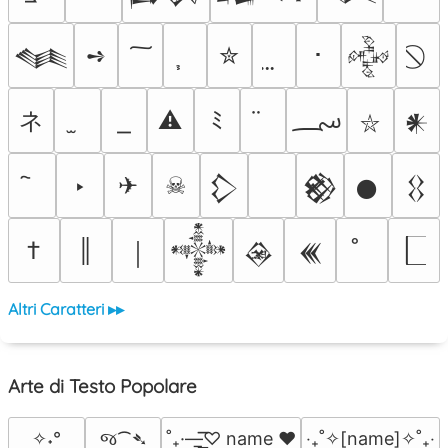
➺
✮
･
𒈝
𒅒
؄
ネ
⚠
ﾐ
𒀭
⛥
‣
✈
☠
𒁷
𒆙
𒊹
𒌐
†
║
￨
𒀱
𒊲
𒌍
Altri Caratteri ▸▸
Arte di Testo Popolare
જ⁀➴
✧˖°
˚₊·—̳͟͞͞♡ name ♥️
‎‧₊˚✧[name]✧˚₊‧