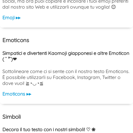
social, ma ora puoi copiare e incollare i tuoi emoji preferiti
dal nostro sito Web e utilizzarli ovunque tu voglia! 😊
Emoji ▸▸
Emoticons
Simpatici e divertenti Kaomoji giapponesi e altre Emoticon
( ˘ ³˘)❤
Sottolineare come ci si sente con il nostro testo Emoticons.
È possibile utilizzarli su Facebook, Instagram, Twitter o
dove vuoi! ≧◔◡◔≦
Emoticons ▸▸
Simboli
Decora il tuo testo con i nostri simboli! ♡ ❀