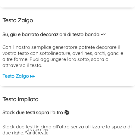
Testo Zalgo
Su, giù e barrato decorazioni di testo banda 〰️
Con il nostro semplice generatore potrete decorare il
vostro testo con sottolineature, overlines, archi, ganci e
altre forme. Puoi aggiungere loro sotto, sopra o
attraverso il testo.
Testo Zalgo ▸▸
Testo impilato
Stack due testi sopra l'altro 📚
Stack due testi in cima all'altro senza utilizzare lo spazio di
due righe. ᵇaͤnͨdͬcͤrͣeͭaͥtͮeͤ