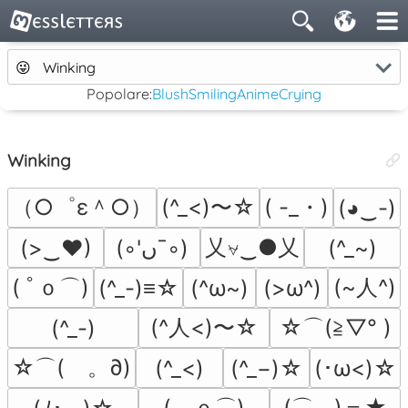
😜
Winking
Popolare:
Blush
Smiling
Anime
Crying
Winking
（○゜ε＾○）
(^_<)〜☆
( -_・)
(◕‿-)
乂⍱‿●乂
(>‿♥)
(◦'ںˉ◦)
(^_~)
( ﾟｏ⌒)
(~人^)
(^_-)≡☆
(^ω~)
(>ω^)
(^人<)〜☆
☆⌒(≧▽​° )
(^_-)
☆⌒(ゝ。∂)
(^_<)
(^_−)☆
(･ω<)☆
(－ｏ⌒)
(⌒.−)＝★