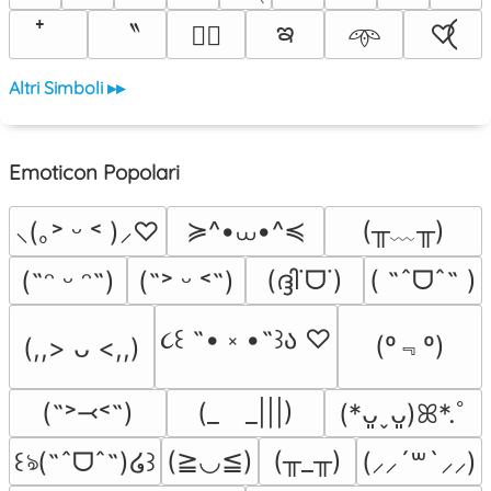
ఇ
〝
♡⃝
♡⃕
𖥸
Altri Simboli ▸▸
Emoticon Popolari
≽^•⩊•^≼
(╥﹏╥)
⸜(｡˃ ᵕ ˂ )⸝♡
(ദ്ദി˙ᗜ˙)
( ˶ˆᗜˆ˵ )
(˶ᵔ ᵕ ᵔ˶)
(˶˃ ᵕ ˂˶)
૮꒰ ˶• ༝ •˶꒱ა ♡
(º﹃º)
(,,> ᴗ <,,)
(˶˃⤙˂˶)
(_　_|||)
(*ᴗ͈ˬᴗ͈)ꕤ*.ﾟ
(≧◡≦)
(╥_╥)
꒰ঌ(˶ˆᗜˆ˵)໒꒱
(⸝⸝´꒳`⸝⸝)