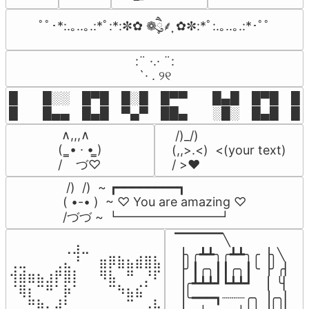
ﾟﾟ･*:.｡..｡.:*ﾟ:*:✼✿ ❁ཻུ۪۪⸙͎ ✿✼:*ﾟ:.｡..｡.:*･ﾟﾟ
⠀:¨ ·.· ¨:⠀

⠀ `· . ୨୧⠀
█  █░░ █▀█ █░█ █▀▀  █▄█ █▀█ █░█
█  █▄▄ █▄█ ▀▄▀ ██▄  ░█░ █▄█ █▄
 ∧,,,∧

 /)_/)

(  ̳• · • ̳)

(,,>.<)  <(your text)

/    づ♡
/ >❤️
 /)  /)  ~ ┏━━━━━━━━┓

( •-• )  ~ ♡ You are amazing ♡

/づづ ~ ┗━━━━━━━━┛
▔▔▔▔▔╲

⠀⠀⠀⠀⠀⠀⢀⣰⣀⠀⠀⠀⠀⠀⠀⠀⠀

▕╮╭┻┻╮╭┻┻╮╭▕╮╲

⢀⣀⠀⠀⠀⢀⣄⠘⠀⠀⣶⡿⣷⣦⣾⣿⣧

▕╯┃╭╮┃┃╭╮┃╰▕╯╭▏

⢺⣾⣶⣦⣰⡟⣿⡇⠀⠀⠻⣧⠀⠛⠀⡘⠏

▕╭┻┻┻┛┗┻┻┛  ▕  ╰▏

⠈⢿⡆⠉⠛⠁⡷⠁⠀⠀⠀⠉⠳⣦⣮⠁⠀

▕╰━━━┓┈┈┈╭╮▕╭╮▏

⠀⠀⠛⢷⣄⣼⠃⠀⠀⠀⠀⠀⠀⠉⠀⠠⡧
