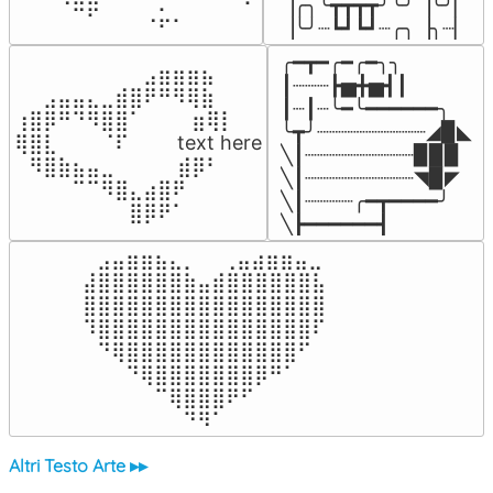
▕╭╮╰┳┳┳┳╯╰╯▕╰╯▏

⠀⠀⠀⠀⠉⠋⠀⠀⠀⠠⡥⠄⠀⠀⠀⠀⠀
▕╰╯┈┗┛┗┛┈╭╮▕╮┈▏
╭━┳━╭━╭━╮╮

⠀⠀⠀⠀⠀⠀⠀⠀⠀⣠⣶⣶⣶⣦⠀⠀

┃┈┈┈┣▅╋▅┫┃

⠀⠀⣠⣤⣤⣄⣀⣾⣿⠟⠛⠻⢿⣷⠀

┃┈┃┈╰━╰━━━━━━╮

⢰⣿⡿⠛⠙⠻⣿⣿⠁⠀⠀ ⠀⣶⢿⡇

╰┳╯┈┈┈┈┈┈┈┈┈◢▉◣

⢿⣿⣇⠀⠀⠀⠈⠏⠀⠀⠀ text here

╲┃┈┈┈┈┈┈┈┈┈▉▉▉

⠀⠻⣿⣷⣦⣤⣀⠀⠀⠀ ⠀⣾⡿⠃⠀

╲┃┈┈┈┈┈┈┈┈┈◥▉◤

⠀⠀⠀⠀⠉⠉⠻⣿⣄⣴⣿⠟⠀⠀⠀

╲┃┈┈┈┈╭━┳━━━━╯

⠀⠀⠀⠀⠀⠀⠀⠀⣿⡿⠟⠁⠀⠀⠀
╲┣━━━━━━┫﻿
⠀⣠⣤⣶⣶⣦⣄⡀  ⠀⢀⣤⣴⣶⣶⣤⣀⠀

⣼⣿⣿⣿⣿⣿⣿⣷⣤⣾⣿⣿⣿⣿⣿⣿⣧

⣿⣿⣿⣿⣿⣿⣿⣿⣿⣿⣿⣿⣿⣿⣿⣿⣿

⠹⣿⣿⣿⣿⣿⣿⣿⣿⣿⣿⣿⣿⣿⣿⣿⠏

⠀⠙⢿⣿⣿⣿⣿⣿⣿⣿⣿⣿⣿⣿⣿⠋⠀

⠀⠀⠀⠙⢿⣿⣿⣿⣿⣿⣿⣿⡿⠛⠁⠀⠀

⠀⠀⠀⠀⠀⠉⢿⣿⣿⣿⠟⠋⠀⠀⠀⠀⠀

⠀⠀⠀⠀⠀⠀⠀⠙⠻⠁⠀⠀⠀⠀⠀⠀⠀⠀⠀⠀⠀⠀⠀
Altri Testo Arte ▸▸