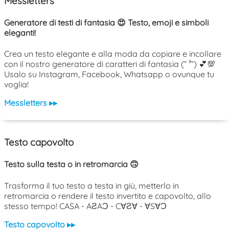
Messletters
Generatore di testi di fantasia 😍 Testo, emoji e simboli
eleganti!
Crea un testo elegante e alla moda da copiare e incollare
con il nostro generatore di caratteri di fantasia (˘ ³˘) 💕💯
Usalo su Instagram, Facebook, Whatsapp o ovunque tu
voglia!
Messletters ▸▸
Testo capovolto
Testo sulla testa o in retromarcia 🙃
Trasforma il tuo testo a testa in giù, metterlo in
retromarcia o rendere il testo invertito e capovolto, allo
stesso tempo! CASA - AƧAƆ - C∀Ƨ∀ - ∀S∀Ɔ
Testo capovolto ▸▸