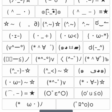
(ﾉ･_-)☆
（＾＿・）
（＾＿－）≡★
๏[-ิ_•ิ]๏
ಠ‿↼
☆～（ゝ。∂)
(^.~)☆
(^.~)
^.~
(・_＋)
(・ω<)
｛・ω-*}
(･ｪ-)
(v^ー°)
(*＾∀゜)
(๑◕ㅂ▰)
d(-_^)
く(^ｰﾟ)ﾉ
(*＾∀ﾟ)ъ
(*^-°)v
(◕ฺー≦)ノ
(^_<)～☆
(^_-)-☆
(๑ゝڡ◕๑)
(・ωｰ)～☆
(*・∀-)☆
(*^-ﾟ)v
(⌒.－)＝★
(o’ｕ≦o)
(○ﾟε^○)
(*ゝω・)ﾉ
(ﾟﾛ^o)o