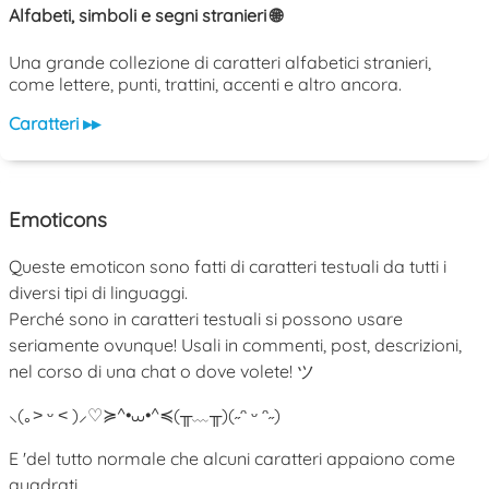
Alfabeti, simboli e segni stranieri 🌐
Una grande collezione di caratteri alfabetici stranieri,
come lettere, punti, trattini, accenti e altro ancora.
Caratteri ▸▸
Emoticons
Queste emoticon sono fatti di caratteri testuali da tutti i
diversi tipi di linguaggi.
Perché sono in caratteri testuali si possono usare
seriamente ovunque! Usali in commenti, post, descrizioni,
nel corso di una chat o dove volete! ツ
⸜(｡˃ ᵕ ˂ )⸝♡
≽^•⩊•^≼
(╥﹏╥)
(˶ᵔ ᵕ ᵔ˶)
E 'del tutto normale che alcuni caratteri appaiono come
quadrati.