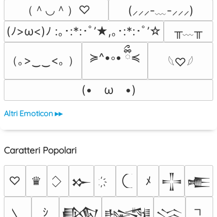
（＾◡＾）♡
(⸝⸝⸝-﹏-⸝⸝⸝)
╥﹏╥
(ﾉ>ω<)ﾉ :｡･:*:･ﾟ’★,｡･:*:･ﾟ’☆
≽^•༚• ྀིྀ≼
（｡>‿‿<｡ ）
𓆩♡𓆪
(•　ω　•)
Altri Emoticon ▸▸
Caratteri Popolari
♡
♛
ﾒ
𒁍
𒋲
𒍫
ｼ
𒁃
𒈙
𒈱