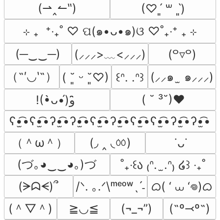
(⇀‸↼‶)
(♡ˊ͈ ꒳ ˋ͈)
⊹ ₊  ⁺‧₊˚ ♡ ପ(๑•ᴗ•๑)ଓ ♡˚₊‧⁺ ₊ ⊹
(─‿‿─)
(⸝⸝⸝>﹏<⸝⸝⸝)
(꒪▿꒪)
（˶′◡‵˶）
(⸝⸝๑  ̫ ๑⸝⸝⸝)
( ˘͈ ᵕ ˘͈♡)
꒰ᐢ. .ᐢ꒱
( ˘ ³˘)♥
!(•̀ᴗ•́)و ̑̑
ʕ•̫͡•ʕ•̫͡•ʔ•̫͡•ʔ•̫͡•ʕ•̫͡•ʔ•̫͡•ʕ•̫͡•ʕ•̫͡•ʔ•̫͡•ʔ•̫͡•
（＾ω＾）
(◞ ‸ ◟ㆀ)
˙ᴗ˙
(づ｡◕‿‿◕｡)づ
˚₊‧꒰ა ₍ᐢ.  ̫.ᐢ₎ ໒꒱ ‧₊˚
ᜊ( ‘ ⩊ ‘𖦹)ᜊ
(ᗒᗣᗕ)՞
/ᐠ. ｡.ᐟ\ᵐᵉᵒʷˎˊ˗
(＾▽＾)
≧◡≦
(¬_¬”)
(˶º⤙º˶)