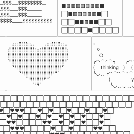
__$$$___$$$$$$$$__

⬛🟥🟥🟥🟥🟥🟥🟥⬛

$$$____$$$_______

⬜⬛🟥🟥🟥🟥🟥⬛⬜

$$$____$$$_______

$$$$$_____$$$$$$$$$$
⬜⬜⬛⬛🟥⬛⬛⬜⬜

⬜⬜⬜⬜⬛⬜⬜⬜⬜
。

⠀⣠⣤⣶⣶⣦⣄⡀  ⠀⢀⣤⣴⣶⣶⣤⣀⠀

⣼⣿⣿⣿⣿⣿⣿⣷⣤⣾⣿⣿⣿⣿⣿⣿⣧

  ｏ

⣿⣿⣿⣿⣿⣿⣿⣿⣿⣿⣿⣿⣿⣿⣿⣿⣿

    ○

⠹⣿⣿⣿⣿⣿⣿⣿⣿⣿⣿⣿⣿⣿⣿⣿⠏

╭◜◝  ͡  ◜  ͡  ╮      ╭◜◝  
⠀⠙⢿⣿⣿⣿⣿⣿⣿⣿⣿⣿⣿⣿⣿⠋⠀

(    thinking   )    ( 
⠀⠀⠀⠙⢿⣿⣿⣿⣿⣿⣿⣿⡿⠛⠁⠀⠀

╰◟◞  ͜  ╭◜◝  ͡ ◜◝  ͡  ◝  ͡
⠀⠀⠀⠀⠀⠉⢿⣿⣿⣿⠟⠋⠀⠀⠀⠀⠀

 　 　  (              yo
⠀⠀⠀⠀⠀⠀⠀⠙⠻⠁⠀⠀⠀⠀⠀⠀⠀⠀⠀⠀⠀⠀⠀
 　　    ╰◟◞  ͜  ◟◞  ͜  
⬜⬜⬜⬜⬜⬜⬜⬜⬜⬜⬜⬜⬜⬜⬜⬜⬜⬜⬜⬜⬜
⬜⬜⬜⬜⬜⬜⬜⬜⬜⬜⬜⬜⬜⬜⬜⬜⬜⬜⬜⬜⬜⬜

⬜❤️❤️❤️⬜⬜❤️⬜❤️⬜⬜❤️⬜⬜❤️⬜⬜❤️⬜

⬜❤️⬜❤️⬜⬜❤️⬜❤️⬜❤️⬜❤️⬜❤️⬜⬜❤️⬜

⬜❤️❤️⬜⬜⬜⬜❤️❤️⬜❤️⬜❤️⬜❤️⬜⬜❤️⬜

⬜❤️❤️❤️⬜⬜⬜⬜❤️⬜⬜❤️⬜⬜⬜❤️❤️⬜⬜
