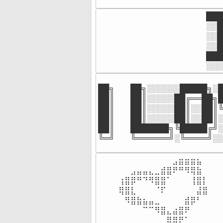
███
░░█
░░█
░░█
███
░░░
██╗  ██╗░░░░░░█████╗░█
██║  ██║░░░░░██╔══██╗█
██║  ██║░░░░░██║░░██║╚
██║  ██║░░░░░██║░░██║░
██║  ███████╗╚█████╔╝░
╚═╝  ╚══════╝░╚════╝░░
⠀⠀⠀⠀⠀⠀⠀⠀⠀⣠⣶⣶⣶⣦⠀⠀

⠀⠀⣠⣤⣤⣄⣀⣾⣿⠟⠛⠻⢿⣷⠀

⢰⣿⡿⠛⠙⠻⣿⣿⠁⠀⠀⠀⢸⣿⡇

⢿⣿⣇⠀⠀⠀⠈⠏⠀⠀⠀⠀⠀⣼⣿⠀

⠀⠻⣿⣷⣦⣤⣀⠀⠀⠀⠀⣾⡿⠃⠀

⠀⠀⠀⠀⠉⠉⠻⣿⣄⣴⣿⠟⠀⠀⠀

⠀⠀⠀⠀⠀⠀⠀⠀⣿⡿⠟⠁⠀⠀⠀⠀