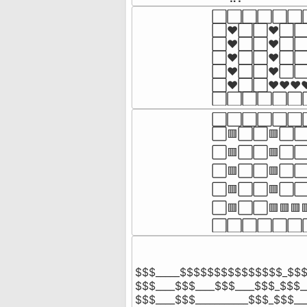
⬜⬜⬜⬜⬜⬜
⬜❤️⬜⬜❤️⬜⬜⬜
⬜❤️⬜⬜❤️⬜⬜
⬜❤️⬜⬜❤️⬜⬜
⬜❤️⬜⬜❤️⬜⬜
⬜❤️⬜⬜❤️❤️❤
⬜⬜⬜⬜⬜⬜
⬜⬜⬜⬜⬜⬜
⬜🟥⬜⬜🟥⬜⬜⬜
⬜🟥⬜⬜🟥⬜⬜
⬜🟥⬜⬜🟥⬜⬜
⬜🟥⬜⬜🟥⬜⬜
⬜🟥⬜⬜🟥🟥
⬜⬜⬜⬜⬜⬜
$$$_____$$$$$$$$$$$$$$$_$$$_
$$$____$$$____$$$____$$$_$$$__
$$$____$$$___________$$$_$$$___