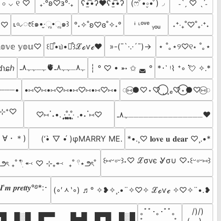
꒒ ০ ⌵ ୧ ♡
₊‧°𐐪♡𐑂°‧₊
ʕ•̫͡•ʔ❤ʕ•̫͡•ʔ
(ෆ ͒•∘̬• ͒)◞
 ˗ˋˏ ♡ ˎˊ˗
˪৹⌵ೕ꒰๑•‧̮ૣ•ૣ๑꒱
‾⌣‾•)و ̑̑♡
°˖✧˚ʚ♡ɞ˚✧˖°
 ᶤ ᶫᵒᵛᵉ ᵧₒᵤ
˖⁺‧₊˚♡˚₊‧⁺˖
𝕠𝕧𝕖 𝕪𝕠𝕦♡
꒰๑͒•௰•๑͒꒱ℒℴѵℯ❤
»-(¯`·.·´¯)->
⋆ ˚｡⋆୨♡୧⋆ ˚｡⋆
ﮩـﮩﮩ٨ـ🫀ﮩ٨ـﮩﮩ٨ـ
ɗ℩ɕℎ
┆ ° ♡ • ➵ ✩ ◛ °
*･῾ ᵎ⌇ ⁺◦ 💘 ✧.*
┈┈┈•
•⑅♡⑅•⑅♡⑅•⑅♡⑅•⑅♡⑅•
◌⑅⃝●♡⋆♡⃝ ˻˳˯ₑ♡⃝⋆●♡⑅⃝◌
⋆˙⊹⁺♡
♡⑅ॱ˖•. ·͙̩̩͙˚̩̥̩̥̩̩̥͙·̩̩̥͙̩̩̥͙˚̩̥̩̥̩̩͙‧͙ .•˖ॱ⑅♡
ـــــــــــــــﮩ٨ـ❤️️
〆(・∀・＊)
    (‘•̀ ▽ •́ )φMARRY ME.
*•.¸♡ 𝐥𝐨𝐯𝐞 𝐮 𝐝𝐞𝐚𝐫 ♡¸.•*
꒰⑅ᵕ༚ᵕ꒱˖♡ ℒσvє Ꮍσ∪ ♡˖꒰ᵕ༚ᵕ⑅꒱
 ౨ৎ ₊˚ 𓍢ִ໋ ⬷ ♡ ⊹₊⬷  ₊˚ 𓍢⋆౨ৎ˚
'𝒎 𝒑𝒓𝒆𝒕𝒕𝒚°࿔*:･
(◦′ᆺ‵◦) ♬° ✧❥✧¸.•¨✧♡✧ ℒℴѵℯ ✧♡✧¨•.❥
  /)/)

｡ﾟﾟ･｡･ﾟﾟ。

█ █░█ █▀▀  █▄█ █▀█ █░█
