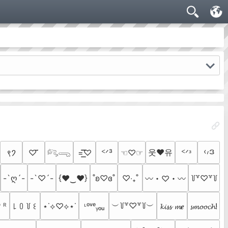
‹៸ဒ
웃❤유
९𑁘
♡ ̆̈
=͟͟͞͞♡
ᑉᐟ³
☜♡☞
ᑉᐟᶟ
𓀐𓂸
-`ღ´-
-`♡´-
{♥‿♥}
˚ʚ♡ɞ˚
‎♡‧₊˚
꒦꒷♡꒷꒦
〰・♡・〰
︶꒦꒷♡꒷꒦︶
 ᴿ
꒒ ꒩ ꒦ ꒰
⋆˙⟡♡⟡⋆˙
ᶫᵒᵛᵉᵧₒᵤ
𝓴𝓲𝓼𝓼 𝓶𝒆
𝓼𝓶𝓸𝓸𝓬𝓱!