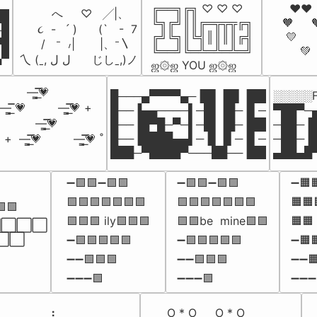
╔══╗╔╗ ♡ ♡ ♡

  ❤️❤️ 
          へ     ♡   ╱|、

█

╚╗╔╝║║╔═╦╦╦╔╗

🧡     
      ૮  -   ՛ )      (`   -  7

█

╔╝╚╗║╚╣║║║║╔╣

 💛      
       /   ⁻  ៸|       |、⁻〵

█

╚══╝╚═╩═╩═╩═╝

     💚  
▄▀
 乀 (ˍ, ل ل      じしˍ,)ノ
ஜ۞ஜ YOU ஜ۞ஜ
        
   —̳͟͞͞💗

█───▄▀▀▀▀▄─▐█▌▐█▌▐██

░░░░░F
͞͞ 💗         —̳͟͞͞💗 +

█──▐▄▄────▌─█▌▐█─▐▌─

▀██▀─
       —̳͟͞͞💗

█──▐█▀█─▀─▌─█▌▐█─▐██

─██─▐
█──▐████▄▄▌─▐▌▐▌─▐▌─

─██─▐
—̳͟͞͞💗         —̳͟͞͞💗 ˚

███─▀████▀───██──▐██
▄██▄█
➖🟩🟩➖🟩🟩

➖🟪🟪➖🟪🟪

➖🟧


🟩🟩🟩🟩🟩🟩🟩

🟪🟪🟪🟪🟪🟪🟪

🟧🟧
🟩

🟩🟩🟩 ily🟩🟩🟩

🟪🟪be  mine🟪🟪

🟧🟧
⬜⬜⬜

⬜⬜

➖🟩🟩🟩🟩🟩

➖🟪🟪🟪🟪🟪

➖🟧
➖➖🟩🟩🟩

➖➖🟪🟪🟪

➖➖🟧
➖➖➖🟩
➖➖➖🟪
➖➖➖
⠀⠀⠀⠀⠀⢀⣰⣀⠀⠀⠀⠀⠀⠀⠀⠀

__O * O____O * O__
