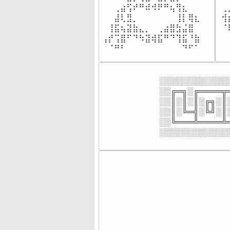
⠀⠀⢀⣴⢫⠞⠛⠾⠺⠟⠛⢦⢻⣆⠀⠀

⢀
⠀⠀⣼⢇⣻⡀⠀⠀⠀⠀⠀⠀⢸⡇⢿⣆⠀

⢺
⠀⢸⣯⢦⣽⣷⣄⡀⠀⢀⣴⣿⣳⣬⣿⠀

⠈
⢠⡞⢩⣿⠋⠙⠳⣽⢾⣯⠛⠙⢹⣯⠘⣷

⠀
⠀⠈⠛⠃⠀⠀⠀⠀⠀⠀⠀⠀⠀⠙⠋⠁⠀⠀
⠀
░░░░░░░░░░░░░
░░╔═╗░╔════╦═
░░║░║░║░╔╗░║░
░░║░╚═╣░╚╝░║░
░░╚═══╩════╩═
░░░░░░░░░░░░