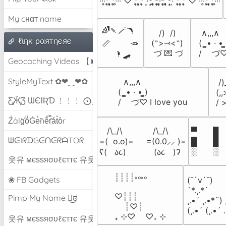
‧̍̊·̊‧̥°̩̥˚̩̩̥͙°̩̥‧̥·̊‧̍̊ ♡ °̩̥˚̩̩̥͙°̩̥ ·͙*̩̩͙˚̩̥̩̥*̩̩̥͙·̩̩̥͙*̩̩̥͙˚̩̥̩̥*̩̩͙‧͙ °̩̥˚̩̩̥͙°̩̥ ♡ ‧̍̊·̊‧̥°̩̥˚̩̩̥͙°̩̥‧̥·̊‧̍̊
My cнαт name
🌈🍡🪄🪃

   /)  /)

 ∧,,,∧

ℓιηк ραятηєяє
(˵>⤙<˵)

(  ̳• · • ̳
📏        🥕

 づ 💌 づ
/    づ
     🌂🛹
Geocaching Videos 【►】
StyleMyText ✿❤‿❤✿
  ∧,,,∧

 /)
(  ̳• · • ̳)

(,,
Ƹ̵̡Ӝ̵̨̄Ʒ ƜЄƖƦƊ ﹗﹗﹗ ⨀_⨀
/    づ♡ I love you
/ 
Z̾ảlg̀͐oͧG̀e̒̃nȅ̐r͌̑á͑t͛o̊r
   /\_/\            /\_/\

▀  █ 
ᗯᕮIᖇᗪGᕮᑎᕮᖇᗩTOᖇ
=(  o.o)=     =(0.0⸝⸝ )=

█  █ 
░  ░ 
ʕ(   ა૮)           (ა૮   )ʔ
웃유 мєѕѕяσυℓєттє 유웃
┊┊┊┊༝༚༝༚  

❀ FB Gadgets
(¯`v´¯)

`*.¸.*´ 

♡┊┊┊

Pimp My Name ಠ͜ಠ
¸.•´ ¸.•*¨) 
    ┊♡┊

(¸.•´ (¸.•´ 
₊ ⊹♡︎    ♡₊ ⊹
웃유 мєѕѕяσυℓєттє 유웃