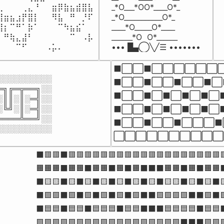
⣀⠀⠀⠀⢀⣄⠘⠀⠀⣶⡿⣷⣦⣾⣿⣧

_*O___*OO*____O*_

⣾⣶⣦⣰⡟⣿⡇⠀⠀⠻⣧⠀⠛⠀⡘⠏

_*O___________O*_

⢿⡆⠉⠛⠁⡷⠁⠀⠀⠀⠉⠳⣦⣮⠁⠀

____*O_____O*____

⠀⠛⢷⣄⣼⠃⠀⠀⠀⠀⠀⠀⠉⠀⠠⡧

______*O  O*______

⠀⠀⠀⠉⠋⠀⠀⠀⠠⡥⠄⠀⠀⠀⠀⠀
••• █▄◯╲╱☰ •••••••
⬛⬜⬜⬛⬜⬜⬜⬜⬜⬜
░░░░░░░░░

⬛⬜⬜⬛⬜⬜⬛⬜⬜⬛⬜
╗╔═╦══╗░░

⬛⬜⬜⬛⬜⬛⬜⬛⬜⬛⬜
║║░║░═╣░░

╚╝░║░═╣░░

⬛⬜⬜⬛⬜⬛⬜⬛⬜⬛⬜
═══╩══╝░░

⬛⬜⬜⬛⬜⬜⬛⬜⬜⬜⬛
░░░░░░░░░░
⬜⬜⬜⬜⬜⬜⬜⬜⬜⬜
⬛🟥🟥⬛🟥🟥🟥🟥🟥🟥🟥🟥🟥🟥🟥🟥🟥🟥🟥🟥🟥🟥🟥🟥
🟧🟧🟧⬛🟧🟧⬛🟧🟧⬛🟧⬛🟧⬛⬛⬛🟧🟧⬛🟧⬛🟧🟧⬛
⬛🟨🟨⬛🟨⬛🟨⬛🟨⬛🟨⬛🟨⬛🟨⬛🟨🟨⬛🟨⬛🟨⬛
⬛🟩🟩⬛🟩⬛🟩⬛🟩⬛🟩⬛🟩⬛⬛🟩🟩🟩🟩⬛⬛🟩⬛
⬛🟦🟦⬛🟦🟦⬛🟦🟦🟦⬛🟦🟦⬛⬛⬛🟦🟦🟦🟦⬛🟦🟦⬛
🟪🟪🟪🟪🟪🟪🟪🟪🟪🟪🟪🟪🟪🟪🟪🟪🟪🟪⬛⬛⬛🟪🟪