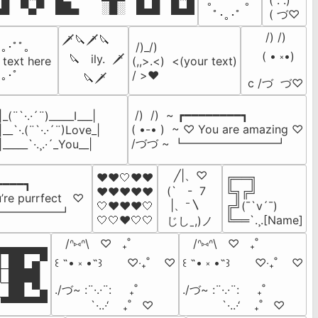
( . .)

ﾟ。　 　｡ﾟ

▄█ ▀▄▀ ██▄  ░█░ █▄█ █▄█
( づ♡
　ﾟ･｡･ﾟ
      /) /)

🗡️🔪🗡️🔪

｡･ﾟﾟ｡ 

 /)_/)

     ( • ༝•)

  🔪   ily.  🗡

text here 

(,,>.<)  <(your text)

｡･ﾟ
/ >❤️
      🔪🗡️
 c /づ  づ♡
 /)  /)  ~ ┏━━━━━━━━┓

|_(¨`·.·´¨)_____I___|

( •-• )  ~ ♡ You are amazing ♡

|__`·.(¨`·.·´¨)Love_|

/づづ ~ ┗━━━━━━━━┛
|_____`·.¸.·´_You__|
  ╱|、♡

❤️❤️🤍❤️❤️

╔══╗

━━━━┓

(`   -  7

❤️❤️❤️❤️❤️

╚╗╔╝

ou’re purrfect   ♡

 |、⁻〵

🤍❤️❤️❤️🤍

╔╝(¯`v´¯)

━━━━━━━━┛     
🤍🤍❤️🤍🤍
╚══`.¸.[Name]
じしˍ,)ノ
   /ᐢ⑅ᐢ\   ♡   ₊˚  

   /ᐢ⑅ᐢ\   ♡   ₊˚  

▀██▀▀█

꒰ ˶• ༝ •˶꒱       ♡‧₊˚    ♡

꒰ ˶• ༝ •˶꒱       ♡‧₊˚    ♡

─██▄█

─██▀█

./づ~ :¨·.·¨:     ₊˚  

./づ~ :¨·.·¨:     ₊˚  

─▄██▄▄█
          `·..·‘    ₊˚   ♡
           `·..·‘    ₊˚   ♡