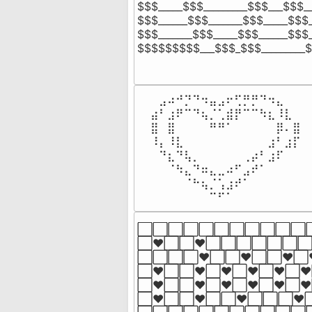
$$$_____$$$_________$$$___$$$_
$$$______$$$_______$$$_____$$$_
$$$_______$$$_____$$$______$$$_
$$$$$$$$$___$$$_$$$_________
⠀⣠⠴⠚⡙⠙⠲⣤⣠⠖⢋⡛⡛⠙⠲⣄⠀⠀

⣴⠃⣰⠟⠉⠙⢦⡈⢁⣾⡟⠉⠉⠳⣆⠸⣇⠀

⣿⠀⣿⠀⠀⠀⠀⠛⠛⠁⠀⠀⠀⠀⠀⡿⠄⣿

⠸⡄⠸⣇⠀⠀⠀⠀⠀⠀⠀⠀⠀⠀⣰⠃⣰⡏⠀

⠀⠙⣆⠙⢧⡀⠀⠀⠀⠀⠀⢀⡴⠃⣰⠏⠀⠀

⠀⠀⠈⠳⣄⠙⠶⣄⣀⠴⠋⣠⠞⠁⠀⠀⠀

⠀⠀⠀⠀⠈⠓⢦⡈⢡⣰⠞⠁⠀⠀⠀⠀⠀

⠀⠀⠀⠀⠀⠀⠀⠉⠋⠁⠀⠀⠀⠀⠀⠀⠀
⬜⬜⬜⬜⬜⬜⬜⬜⬜⬜⬜
⬜❤️⬜⬜❤️⬜⬜⬜⬜⬜
⬜⬜⬜⬜❤️⬜⬜❤️⬜⬜❤️⬜❤️
⬜❤️⬜⬜❤️⬜❤️⬜❤️⬜❤️⬜❤️
⬜❤️⬜⬜❤️⬜❤️⬜❤️⬜❤️⬜❤️
⬜❤️⬜⬜❤️⬜⬜❤️⬜⬜⬜❤️⬜