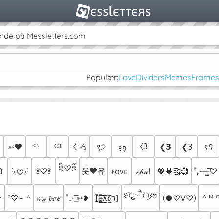
nde på Messletters.com
Populær:
Love
Dividers
Memes
Frames
‹ဒ
くろ
⧼𝟥
➳♥
ᑉᶟ
९੭
❮𝟯
❮𝟥
९𐨀
९᠀
ཐི♡ཋྀ
웃♥유
𝟥
𖨆♡𖨆
ᴌᴏᴠᴇ
𝒸𝒽𝓊!
💖💗🥰💞
˚₊·—̳͟͞͞♡
𓆩♡𓆪
꒰·͡ुˑ·ཻू꒱ෆ⃛
ᐞ
҄ˆ🤍⌢ ᐞ
𝓶𝔂 𝓫𝓪𝒆
˚₊· ͟͟͞͞➳❥
[̲̅ə̲̅٨̲̅٥̲̅٦̲̅]
(●♡∀♡)
ᴬ ᴹ ᴼ