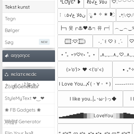
♡.﹀﹀﹀
❛ԼƠƔЄ❜ ❥
ℓ٥ﻻ ﻉ√٥υ
Tekst kunst
ೃ ✦ ✧ ∗ ❥ ҉
ن٥ﻻ ﻉ√٥ﺎ ٱ
˖°.𓆩♡𓆪
Tegn
┣┓웃┏♨❤♨┑유┏┥
︵‿︵‿
Bølger
(:̲̅:̲̅:̲̅[̲̅:♡:]̲̅:̲̅:̲̅:̲̅)
˗ˏˋ ꒰ ♡ ꒱ ˎˊ˗
Søg
⋆ ˚｡ ⋆୨♡୧⋆ ˚｡ ⋆
αηησηcє
(>’o’)> ♥ <(‘o'<)
• ₊°✧︡
яєlαтєяєdє
I Love You..〆(・∀・＊)
--------
Z̾̽ảlg̀͐ͭ̽oͧG̀e̒̃nͪȅͪͫ̏̐r͌̑á͑t͌̑͛o̊r̓̐
StyleMyText ❤‿❤
    I like you..|｡･ω･)っ◆
   
❀ FB Gadgets ❀
▂▃▄▅▆▇█▓▒░LoveYou░▒▓█▇
͕͗W͕͕͗͗e͕͕͗͗i͕͕͗͗r͕͗d͕͗ Generator
Flip Your ʇxəʇ!