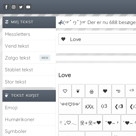
мιη тєкѕт
(☞ﾟヮﾟ)☞ Der er nu 688 besøge
Messletters
🧡
Love
Vend tekst
Zalgo tekst
Stablet tekst
Love
Stor tekst
ఌ︎
♡
❦
♥︎
ᑉ³
🝮
тєкѕт кυηѕт
༺♡༻
⧼𐒃𝟥
ҳ̸Ҳ̸ҳ
❮𐒃𝟯
❮𐒃
Emoji
Humørikoner
𓏲 ࣪₊♡𓂃
웃+웃=❤
҄ˆ❤⌢ ʴ
҄ˆ❤⌢ 
Symboler