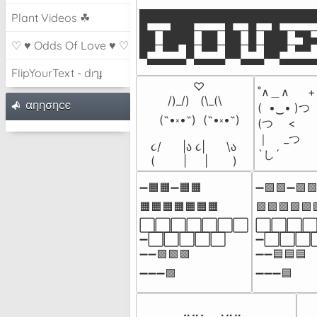
███████████████████████
Plant Videos ☘
█▄─▄███─▄▄─█▄─█─▄█▄─▄▄─
██─██▀█─██─██─█─███─▄█▀
♡ ♥ Odds Of Love ♥ ♡
▀▄▄▄▄▄▀▄▄▄▄▀▀▄▄▄▀▀▄▄▄▄
FlipYourText - dıๅɟ
⠀⠀⠀⠀⠀♡

˚∧＿∧  　+     
⠀⠀/)_/)   (\_(\ 

αηησηcє
(  •‿• )つ  —̳͟
⠀(˶•༝•˶)  (˶•༝•˶)

(つ　 <         
｜　 _つ      +  
૮/      |ა ૮|      \ა

`し´
(        |     |       )
➖🟧🟧➖🟧🟧

➖🟩🟩➖🟩🟩
🟧🟧🟧🟧🟧🟧🟧

🟩🟩🟩🟩🟩
⬜⬜⬜⬜⬜⬜⬜

⬜⬜⬜⬜
➖⬜⬜⬜⬜⬜

➖⬜⬜⬜
➖➖🟪🟪🟪

➖➖🟦🟦🟦

➖➖➖🟪
➖➖➖🟦
⠀⠀⠀⠀⣀⡤⢤⣄⠀⣠⡤⣤⡀⠀⠀⠀

⠀