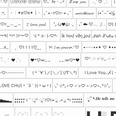
﹀.♡
ⓛⓞⓥⓔ ⓨⓞⓤ
♡₊˚ 🦢・₊✧
ℒ𝓸𝓿𝒆 𝔂𝓸𝓾
˗ˏˋ ♡ ˎˊ˗
・┆✦ʚ♡ɞ✦ ┆・
｡ﾟ•┈୨♡୧┈• ｡ﾟ
𝓈𝓌𝑒𝑒𝓉𝒽𝑒𝒶𝓇𝓉
(•
 .°˖
୨♡୧‿︵‿︵
‧₊˚ ☁️⋅♡𓂃 ࣪ ִֶָ☾.
𝓘 𝓵𝓸𝓿𝓮 𝔂𝓸𝓾!
 ˚₊‧꒰ა❤︎໒꒱ ‧₊
♡𝕀 
♡〜٩( ˃▿˂ )۶〜♡
৲( ᵒ ૩ᵕ )৴♡*৹
ἶƙ հօմ νმղ ʝօմ
ℐɕℎ ℒ℩ℯɓℯ 
ﮩ٨ـﮩﮩ٨ـ♡ﮩ٨ـﮩﮩ٨ـ
͙ ͙۪۪̥ ͙ ♡𐡘 𐡘 𐡘 𐡘♡ ͙ ͙۪۪̥ ͙
୨ৎ 𝓲'𝓶 𝔂𝓸𝓾𝓻𝓼⭑.ᐟ♡
•┈┈┈••✦ ♡ ✦••
♡⁺. ༶ ⋆˙⊹_. ༶ 
 ˗ ˏ ˋ  ❤ˎˊ ˗
♥*♡∞:｡.｡　　｡.｡:∞♡*♥
    (＊´∀`)ノ[＼／] (/∇＼*)
    I Love You..
--♡----------
 I LOVE CHU(〃´3｀)(〃ω〃)
‧₊˚ ✩°｡⋆♡ ⋆˙⟡♡ ⋆˙⟡♡⋆｡°✩˚₊‧
 ೃ⁀➷𝑯𝒆 𝒕𝒆𝒍𝒍𝒔 𝒎𝒆 
▆▅▄▃▂
*̥̻̥̻̥͙*̻̥̻̥͙*̥̻̥͙*̻̥͙*̥͙ ꒰ ˆ ॢ꒵ ॢˆ꒱♡꒰•ॢ◞•ॢ *꒱ *̻͙*̥̻͙*̻̥̻͙*̥̻̥̻͙*̻̥̻̥̻͙
:¨·.·¨:

⠀:¨ ·.· ¨:⠀

:¨·.·¨:

█  █░░ █▀
  𓂋
