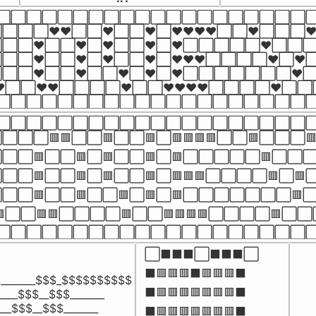
⬜⬜⬜⬜⬜⬜⬜⬜⬜⬜⬜⬜⬜⬜⬜⬜⬜⬜⬜⬜⬜
⬜⬜❤️❤️⬜⬜❤️⬜⬜❤️⬜❤️❤️❤️❤️⬜⬜❤️⬜⬜⬜❤️
⬜⬜❤️⬜⬜❤️⬜❤️⬜⬜❤️⬜❤️⬜⬜⬜⬜⬜❤️⬜⬜⬜❤️
⬜⬜❤️⬜⬜❤️⬜❤️⬜⬜❤️⬜❤️❤️❤️⬜⬜⬜⬜❤️⬜❤️⬜
⬜⬜❤️⬜⬜❤️⬜⬜❤️⬜❤️⬜❤️⬜⬜⬜⬜⬜⬜⬜❤️⬜⬜
️❤️⬜⬜❤️❤️⬜⬜⬜⬜❤️⬜⬜❤️❤️❤️❤️⬜⬜⬜⬜❤️⬜⬜
⬜⬜⬜⬜⬜⬜⬜⬜⬜⬜⬜⬜⬜⬜⬜⬜⬜⬜⬜⬜
⬜⬜⬜⬜⬜⬜⬜⬜⬜⬜⬜⬜⬜⬜⬜⬜⬜⬜⬜⬜⬜
⬜⬜🟥🟥⬜⬜🟥⬜⬜🟥⬜🟥🟥🟥🟥⬜⬜🟥⬜⬜⬜🟥
⬜⬜🟥⬜⬜🟥⬜🟥⬜⬜🟥⬜🟥⬜⬜⬜⬜⬜🟥⬜⬜⬜🟥
⬜⬜🟥⬜⬜🟥⬜🟥⬜⬜🟥⬜🟥🟥🟥⬜⬜⬜⬜🟥⬜🟥⬜
⬜⬜🟥⬜⬜🟥⬜⬜🟥⬜🟥⬜🟥⬜⬜⬜⬜⬜⬜⬜🟥⬜⬜
🟥⬜⬜🟥🟥⬜⬜⬜⬜🟥⬜⬜🟥🟥🟥🟥⬜⬜⬜⬜🟥⬜⬜
⬜⬜⬜⬜⬜⬜⬜⬜⬜⬜⬜⬜⬜⬜⬜⬜⬜⬜⬜⬜
⬜⬛⬛⬛⬜⬛⬛⬛⬜

⬛🟥🟥🟥⬛🟥🟥🟥⬛

______$$$_$$$$$$$$$$

⬛🟥🟥🟥🟥🟥🟥🟥⬛

___$$$__$$$_______

__$$$__$$$_______

⬛🟥🟥🟥🟥🟥🟥🟥⬛
