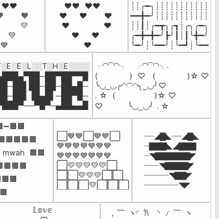
 ❤️❤️  

  ❤️❤️  ❤️❤️  

┊┊╭━╮┊┊┊┊┊┊┊┊┊┊┊

       🧡

❤️     ❤️       ❤️

━━╋━╯┊┊┊┊┊┊┊┊┊┊┊

        💛 

 ❤️              ❤️ 

┊┊┃┊╭━┳╮╭┓┊╭╮╭━╮

   💚     

     ❤️     ❤️     

╭━╋━╋━╯┣╯┃┊┃╰╋━╯

  💙
          ❤️
╰━╯┊╰━━╯┊╰━┛┊╰━━
╭◜◝ ͡ ◜◝╮  ㅤ ╭◜◝ ͡ ◜◝╮. 

░E░E░L░░T░H░E░░░░

▄███▄▀██─██▀██▀▀█

(             )  ♡   (             )☆ ♡

██─██▌██─██─██▄█─

╰◟◞ ͜ ◟◞╭◜◝ ͡ ◜◝╮ ͜ ◟◞╯♡ 

██─██▌▐█▄█▌─██▀█─

. ☆  ㅤㅤ(                )☆ ♡

▀███▀──▀█▀─▄██▄▄█
♡ 　      ╰◟◞ ͜ ◟◞╯ . ☆
➖🟧🟧

⬜💙💙⬜💙💙⬜

┈┈◢▇◣┈┈◢▇◣

🟧🟧🟧🟧🟧

💙💙💙💙💙💙💙

┈▇▇▇◣◢▇▇▇

  mwah  🟧🟧

💙💙💙💙💙💙💙

┈◥▇▇▇▇▇▇◤

⬜💛💛💛💛💛⬜

┈┈┈◥▇▇▇▇◤

🟧🟧🟧

⬜⬜💛💛💛⬜⬜

┈┈┈┈┈◥▇▇◤

🟧🟧

⬜⬜⬜💛⬜⬜⬜
┈┈┈┈┈┈┈◥◤
🟧
         𝕃𝕠𝕧𝕖

 ‌,  ‌ ̄ ̄ ̄ ヽ◜  𐙚　◝ ‌ ‌  ̷   ̄ ̄ ̄ ヽ
