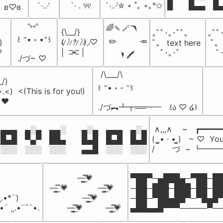
 `·..·‘
⠀ `· . ୨୧⠀
 `·..·‘✮ ⋆ ˚｡ ⋆｡°✩
█  █▄▄ █
ʚ♡ɞ
    ᐢ⑅ᐢ

🌈🍡🪄🪃

{\__/}

｡ﾟﾟ･｡･ﾟﾟ｡ 

｡ﾟﾟ･
꒰ ˶• ༝ •˶꒱

 ✏️         🥕

(̷ ̷´̷ ̷^̷ ̷`̷)̷◞♡ 

)

ﾟ。 text here 

 ﾟ。 
♡
|  ⫘ |
　ﾟ･｡･ﾟ
　ﾟ･
     🌂🖍
./づ~ ♡
 /\___/\

_/)

꒰ ˶• ༝ - ˶꒱

>.<)  <(This is for you!)

>❤️
./づ︻┻┳══━一   ꒰ა ♡ ໒꒱
 ∧,,,∧    ~   ┏━━━━
▄▄▄ ▄░▄ ▄▄░  ▄░▄ ▄▄▄ ▄░▄

(  ̳• · • ̳)   ~ ♡  Y
█▄█ ▀▄▀ ██▄  █▄█ █▄█ █▄█

/       づ  ~ ┗
░░░ ░░░ ░░░  ▄▄█ ░░░ ░░░
           —̳͟͞͞💗

▀██▀─▄███▄─▀██─██
—̳͟͞͞ 💗            —̳͟͞͞💗

─██─███─███─██─██
¸.•*¨)

             —̳͟͞͞💗

─██─▀██▄██▀─▀█▄█▀
.•´ ¸¸.•¨¯`•.
       —̳͟͞͞💗         —̳͟͞͞💗
▄██▄▄█▀▀▀─────▀─