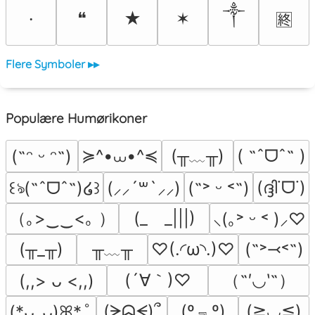
༒
❝
★
✶
⸱
🈡
Flere Symboler ▸▸
Populære Humørikoner
≽^•⩊•^≼
(╥﹏╥)
( ˶ˆᗜˆ˵ )
(˶ᵔ ᵕ ᵔ˶)
(ദ്ദി˙ᗜ˙)
꒰ঌ(˶ˆᗜˆ˵)໒꒱
(⸝⸝´꒳`⸝⸝)
(˶˃ ᵕ ˂˶)
（｡>‿‿<｡ ）
(_　_|||)
⸜(｡˃ ᵕ ˂ )⸝♡
╥﹏╥
(╥_╥)
♡(.◜ω◝.)♡
(˶˃⤙˂˶)
(´∀｀)♡
（˶′◡‵˶）
(,,> ᴗ <,,)
(º﹃º)
(ᗒᗣᗕ)՞
(≧◡≦)
(*ᴗ͈ˬᴗ͈)ꕤ*.ﾟ