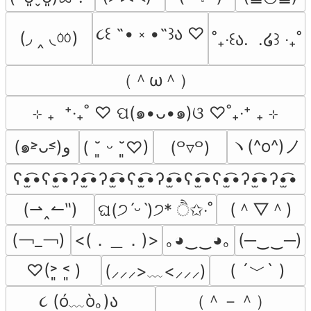
૮꒰ ˶• ༝ •˶꒱ა ♡
(◞ ‸ ◟ㆀ)
˚₊‧꒰ა.  .໒꒱ ‧₊˚
（＾ω＾）
⊹ ₊  ⁺‧₊˚ ♡ ପ(๑•ᴗ•๑)ଓ ♡˚₊‧⁺ ₊ ⊹
ヽ(^o^)ノ
(๑˃̵ᴗ˂̵)و
( ˘͈ ᵕ ˘͈♡)
(꒪▿꒪)
ʕ•̫͡•ʕ•̫͡•ʔ•̫͡•ʔ•̫͡•ʕ•̫͡•ʔ•̫͡•ʕ•̫͡•ʕ•̫͡•ʔ•̫͡•ʔ•̫͡•
(＾▽＾)
(⇀‸↼‶)
ଘ(੭ˊᵕˋ)੭* ੈ✩‧˚
(￢_￢)
<(．＿．)>
｡◕‿‿◕｡
(─‿‿─)
( ´﹀` )
♡(˃͈ ˂͈ )
(⸝⸝⸝>﹏<⸝⸝⸝)
૮ (ó﹏ò｡)ა 
（＾－＾）