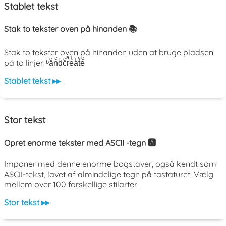
Stablet tekst
Stak to tekster oven på hinanden 📚
Stak to tekster oven på hinanden uden at bruge pladsen
på to linjer. ᵇaͤnͨdͬcͤrͣeͭaͥtͮeͤ
Stablet tekst ▸▸
Stor tekst
Opret enorme tekster med ASCII -tegn 🅰️
Imponer med denne enorme bogstaver, også kendt som
ASCII-tekst, lavet af almindelige tegn på tastaturet. Vælg
mellem over 100 forskellige stilarter!
Stor tekst ▸▸