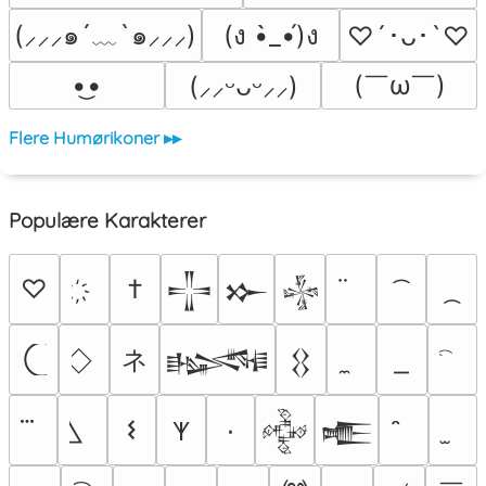
(⸝⸝⸝๑´﹏`๑⸝⸝⸝)
(ง •̀_•́)ง
♡´･ᴗ･`♡
(￣ω￣﻿)
•͜•
(⸝⸝ᵕᴗᵕ⸝⸝)
Flere Humørikoner ▸▸
Populære Karakterer
♡
†
𒋲
𒁍
𒈔
ネ
𒈙
𒌐
𐌔
٠
𐊵
𒅒
𒍫