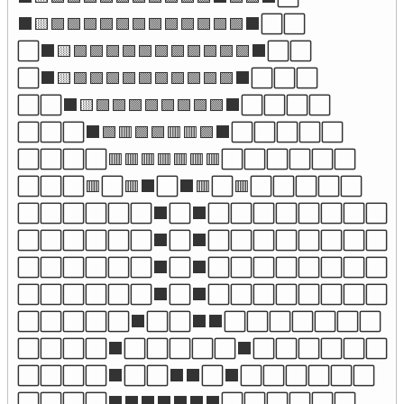
⬛🟨🟩🟩🟩🟩🟩🟩🟩🟩🟩🟩🟩🟩⬛⬜⬜

⬜⬛🟨🟩🟩🟩🟩🟩🟩🟩🟩🟩🟩🟩⬛⬜⬜

⬜⬛🟨🟩🟩🟩🟩🟩🟩🟩🟩🟩🟩⬛⬜⬜⬜

⬜⬜⬛🟨🟩🟩🟩🟩🟩🟩🟩🟩⬛⬜⬜⬜⬜

⬜⬜⬜⬛🟩🟥🟩🟩🟥🟥🟩⬛⬜⬜⬜⬜⬜

⬜⬜⬜⬜🟥🟥🟥🟥🟥🟥🟥⬜⬜⬜⬜⬜⬜

⬜⬜⬜🟥⬜🟥⬛⬜⬛🟥⬜🟥⬜⬜⬜⬜⬜

⬜⬜⬜⬜⬜⬜⬛⬜⬛⬜⬜⬜⬜⬜⬜⬜⬜

⬜⬜⬜⬜⬜⬜⬛⬜⬛⬜⬜⬜⬜⬜⬜⬜⬜

⬜⬜⬜⬜⬜⬜⬛⬜⬛⬜⬜⬜⬜⬜⬜⬜⬜

⬜⬜⬜⬜⬜⬜⬛⬜⬛⬜⬜⬜⬜⬜⬜⬜⬜

⬜⬜⬜⬜⬜⬛⬜⬜⬛⬛⬜⬜⬜⬜⬜⬜⬜

⬜⬜⬜⬜⬛⬜⬜⬜⬜⬜⬛⬜⬜⬜⬜⬜⬜

⬜⬜⬜⬜⬛⬜⬜⬛⬛⬜⬛⬜⬜⬜⬜⬜⬜

⬜⬜⬜⬜⬛⬛⬛⬛⬛⬛⬛⬜⬜⬜⬜⬜⬜