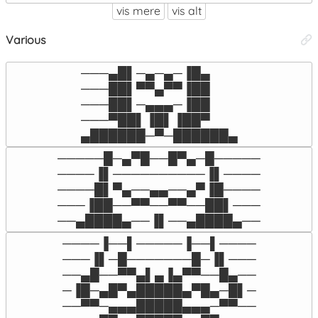
vis mere
vis alt
Various
───▄█▌─▄─▄─▐█▄

───██▌▀▀▄▀▀▐██

───██▌─▄▄▄─▐██

───▀██▌▐█▌▐██▀

▄██████─▀─██████▄
─────█─▄▀█──█▀▄─█─────

────▐▌──────────▐▌────

────█▌▀▄──▄▄──▄▀▐█────

───▐██──▀▀──▀▀──██▌───

──▄████▄──▐▌──▄████▄──
────▐──▌─────▐──▌────

───▐▌─█───────█─▐▌───

──▄█──▀▀▄▌▄▐▄▀▀──█▄──

─▐█─▄█▀▄█████▄▀█▄─█▌─

──▀▀─▄▄▄█████▄▄▄─▀▀──
