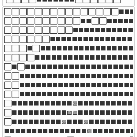
⬜⬜⬜⬜⬜⬜⬜⬜⬜⬜⬜⬜⬜⬜⬜⬛⬛⬛⬛
⬜⬜⬜⬜⬜⬜⬜⬜⬜⬜⬛⬛⬜⬜⬛⬛⬛⬛⬛⬛
⬜⬜⬜⬜⬜⬜⬜⬜⬜⬛⬛⬛⬛⬛⬛⬛⬛⬛⬛⬛⬛
⬜⬜⬜⬜⬜⬜⬛⬛⬛⬛⬛⬛⬛⬛⬛⬛⬛⬛⬛⬛⬛⬛
⬜⬜⬜⬛⬜⬛⬛⬛⬛⬛⬛⬛⬛⬛⬛⬛⬛⬛⬛⬛⬛⬛
⬜⬜⬜⬜⬛⬛⬛⬛⬛⬛⬛⬛⬛⬛⬛⬛⬛⬛⬛⬛⬛⬛⬛
⬜⬛⬜⬛⬛⬛⬛⬛⬛⬛⬛⬛⬛⬛⬛⬛⬛⬛⬛⬛⬛⬛⬛⬛
⬜⬜⬛⬛⬛⬛⬛⬛⬛⬛⬛⬛⬛⬛⬛⬛⬛⬛⬛⬛⬛⬛⬛⬛
⬜⬜⬛⬛⬛⬛⬛⬛⬛⬛⬛⬛⬛⬛⬛⬛⬛⬛⬛⬛⬛⬛⬛
⬜⬜⬛⬛⬛⬛⬛⬛⬛⬛⬛⬛⬛⬛⬛⬛⬛⬛⬛⬛⬛⬛⬛⬛
⬜⬛⬛⬛⬛⬛⬛⬛⬛⬛⬛⬛🟩⬛⬛⬛⬛⬛⬛⬛⬛⬛⬛
⬜⬛⬛⬛⬛⬛⬛⬛⬛⬛⬛🟩🟩⬛⬛⬛⬛⬛⬛⬛⬛⬛⬛
⬜⬛⬛⬛⬛⬛⬛⬛⬛⬛🟩⬛⬛⬛🟩⬛⬛⬛⬛⬛⬛⬛⬛
⬛⬛⬛⬛⬛⬛⬛⬛⬛⬛⬛⬛⬛⬛⬛🟩⬛⬛⬛⬛⬛⬛⬛⬛