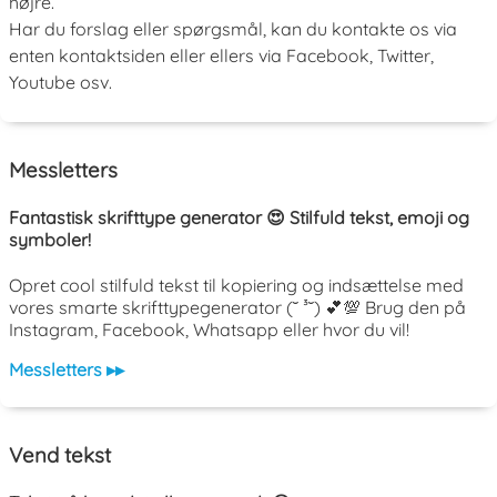
højre.
Har du forslag eller spørgsmål, kan du kontakte os via
enten kontaktsiden eller ellers via Facebook, Twitter,
Youtube osv.
Messletters
Fantastisk skrifttype generator 😍 Stilfuld tekst, emoji og
symboler!
Opret cool stilfuld tekst til kopiering og indsættelse med
vores smarte skrifttypegenerator (˘ ³˘) 💕💯 Brug den på
Instagram, Facebook, Whatsapp eller hvor du vil!
Messletters ▸▸
Vend tekst