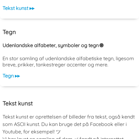
Tekst kunst ▸▸
Tegn
Udenlandske alfabeter, symboler og tegn 🌐
En stor samling af udenlandske alfabetiske tegn, ligesom
breve, prikker, tankestreger accenter og mere.
Tegn ▸▸
Tekst kunst
Tekst kunst er oprettelsen af billeder fra tekst, også kendt
som ASCII kunst. Du kan bruge det på Facebook eller i
Youtube, for eksempel! ツ
Vi har lavet en samling af dem, vi fandt på internettet.