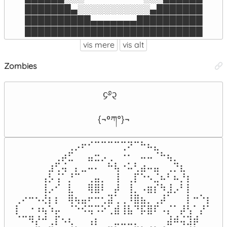
███████▄░░░░░░░░░░░▄███████

██████████▄▄▄▄▄▄▄██████████

███████████████████████████
vis mere
vis alt
Zombies
  ᧔࿔᧓

{¬ºཀ°}¬
⠀⠀⠀⠀⠀⠀⠀⠀⢀⡠⠖⠊⠉⠉⠉⠉⢉⠝⠉⠓⠦⣄⠀⠀⠀⠀⠀⠀⠀⠀

⠀⠀⠀⠀⠀⠀⢀⡴⣋⠀⠀⣤⣒⡠⢀⠀⠐⠂⠀⠤⠤⠈⠓⢦⡀⠀⠀⠀⠀⠀

⠀⠀⠀⠀⠀⣰⢋⢬⠀⡄⣀⠤⠄⠀⠓⢧⠐⠥⢃⣴⠤⣤⠀⢀⡙⣆⠀⠀⠀⠀

⠀⠀⠀⠀⢠⡣⢨⠁⡘⠉⠀⢀⣤⡀⠀⢸⠀⢀⡏⠑⠢⣈⠦⠃⠦⡘⡆⠀⠀⠀

⠀⠀⠀⠀⢸⡠⠊⠀⣇⠀⠀⢿⣿⠇⠀⡼⠀⢸⡀⠠⣶⡎⠳⣸⡠⠃⡇⠀⠀⠀

⢀⠔⠒⠢⢜⡆⡆⠀⢿⢦⣤⠖⠒⢂⣽⢁⢀⠸⣿⣦⡀⢀⡼⠁⠀⠀⡇⠒⠑⡆

⡇⠀⠐⠰⢦⠱⡤⠀⠈⠑⠪⢭⠩⠕⢁⣾⢸⣧⠙⡯⣿⠏⠠⡌⠁⡼⢣⠁⡜⠁

⠈⠉⠻⡜⠚⢀⡏⠢⢆⠀⠀⢠⡆⠀⠀⣀⣀⣀⡀⠀⠀⠀⠀⣼⠾⢬⣹⡾⠀⠀
