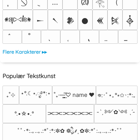
⒇
（
￣
…
𓂀
𒀰
𒀸
𒀹
𒆎
𒊹
𒌍
𒍮
𒎓
Flere Karakterer ▸▸
Populær Tekstkunst
⋆°.☾⋆.ೃ࿔*:⋆
₊˚⊹
˚₊·—̳͟͞͞♡ name ♥️
𖦹:･ﾟ⋆｡°⭒✩･:*:｡
-ˋˏ ༻✿༺ ˎˊ-
⫘⫘⫘⫘⫘⫘
°.•☆•.°
ﾟﾟ･*:.｡..｡.:*ﾟ:*:✼✿ ❁ཻུ۪۪⸙͎ ✿✼:*ﾟ:.｡..｡.:*･ﾟﾟ