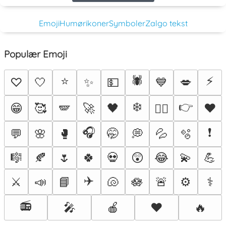
Emoji
Humørikoner
Symboler
Zalgo tekst
Populær Emoji
⭐
🕷️
⚡
♡
🤍
✨
💵
💙
💋
❄️
👉
😁
🥰
🪽
🚀
🖤
♥️
❤️‍🔥
🎧
❗
💬
🌸
🥊
🤭
💭
💦
🫧
🎼
🍂
🌷
🍀
💀
😲
😂
💫
💪
✈️
⚔️
📣
📘
🐚
🪷
🚨
⚙️
⚕️
📻
🎤
🍎
❤️
🔥