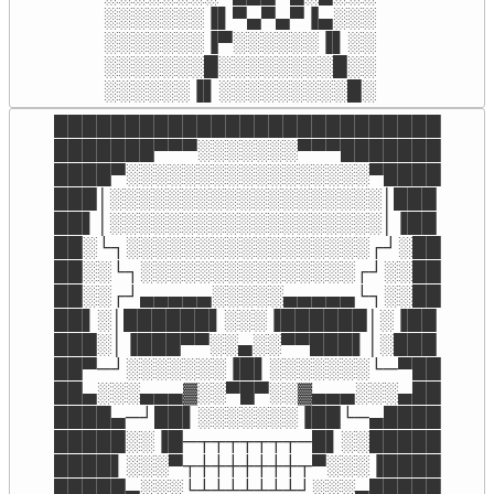
░░░░░░░▐▌▀▄▀▄▀▐▄░░░

░░░░░░░▐▀░░░░░░▐▌░░

░░░░░░░█░░░░░░░░█░░

░░░░░░▐▌░░░░░░░░░█░
███████████████████████████

███████▀▀▀░░░░░░░▀▀▀███████

████▀░░░░░░░░░░░░░░░░░▀████

███│░░░░░░░░░░░░░░░░░░░│███

██▌│░░░░░░░░░░░░░░░░░░░│▐██

██░└┐░░░░░░░░░░░░░░░░░┌┘░██

██░░└┐░░░░░░░░░░░░░░░┌┘░░██

██░░┌┘▄▄▄▄▄░░░░░▄▄▄▄▄└┐░░██

██▌░│██████▌░░░▐██████│░▐██

███░│▐███▀▀░░▄░░▀▀███▌│░███

██▀─┘░░░░░░░▐█▌░░░░░░░└─▀██

██▄░░░▄▄▄▓░░▀█▀░░▓▄▄▄░░░▄██

████▄─┘██▌░░░░░░░▐██└─▄████

█████░░▐█─┬┬┬┬┬┬┬─█▌░░█████

████▌░░░▀┬┼┼┼┼┼┼┼┬▀░░░▐████

█████▄░░░└┴┴┴┴┴┴┴┘░░░▄█████
