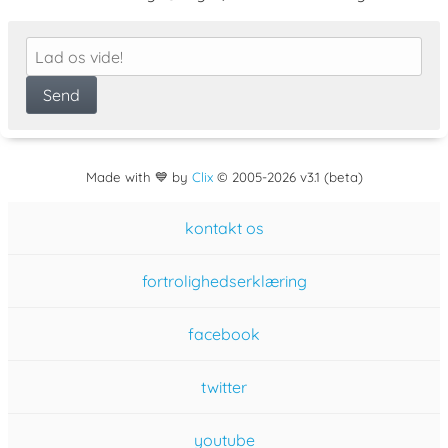
Made with 💙 by
Clix
©
2005
-2026 v3.1 (beta)
kontakt os
fortrolighedserklæring
facebook
twitter
youtube