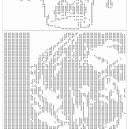
⠀⠀⠀⠉⠀⠉⠀⠀⠈⣇⠀⠀⠀⣴⡟⢣⣀⡔⡭⣳⡈⠃⣼⠀⠀⠀⣼⣧⠀⠀

⠀⠀⠀⠀⠀⠀⠀⠀⠀⢹⠀⠀⣸⣿⣿⣿⡿⣷⣿⣿⣷⠀⡇⠀⠀⠀⠙⠊⠀⠀

⠀⠀⠀⠀⠀⠀⠀⠀⠀⢸⣠⠀⢻⠛⠭⢏⣑⣛⣙⣛⠏⠀⡇⠀⠀⠀⠀⠀⠀⠀

⠀⠀⠀⠀⠀⠀⠀⠀⠀⠀⡏⠠⠜⠓⠉⠉⠀⠐⢒⡒⡍⠐⡇⠀⠀⠀⠀⠀⠀⠀

⠀⠀⠀⠀⠀⠀⠀⠀⠀⠀⠙⠒⠢⠤⣀⣀⣀⣀⣘⠧⠤⠞⠁⠀⠀⠀⠀⠀⠀⠀
⣿⣿⣿⣿⣿⣿⣿⠀⠀⠀⠀⠀⠀⠀⠀⢀⣾⢟⡷⢋⣶⣿⣿⣿⣿⣿⣶⣿⣿⣿⣿⣷⣆
⣿⣿⣿⣿⣿⣿⣿⠀⠀⠀⠀⠀⠀⠀⣠⠟⣡⠏⡞⣼⣿⡿⣿⣿⣿⣿⣿⠋⠉⠛⠻⣿⣿
⣿⣿⣿⣿⣿⣿⣿⠀⠀⠀⠀⢀⣴⡞⢡⣾⣥⣾⡿⣿⣿⣷⢻⢟⠛⠉⠁⠐⠒⠻⣿⣾⣿
⣿⣿⣿⣿⣿⣿⣿⠀⠀⢀⣔⣳⡿⣰⢿⡟⢻⣿⣱⣿⣿⣧⡿⠀⡀⠀⠀⠀⠀⠀⠘⠛⠻
⣿⣿⣿⣿⣿⣿⣿⠀⠀⣺⢏⡟⣰⣷⠏⣰⣿⣽⣮⣿⡼⢫⡅⠀⠈⠛⣶⢄⠀⢀⡄⠂⠀
⣿⣿⣿⣿⣿⣿⣿⡤⢶⣿⣯⢶⣿⣵⠛⣻⣿⣿⣿⣿⣧⣯⣷⣦⠀⠀⠀⢨⡶⢫⣴⣶⡶
⣿⣿⣿⣿⣿⣿⣿⣦⣾⣽⣿⣿⣿⡏⣰⣿⣿⣿⣿⣿⣾⣿⣿⣿⣶⣤⡶⢿⣷⣿⣿⣹⣿
⣿⣿⣿⣿⣿⣿⣿⢀⣸⡿⢸⣿⣟⣷⣿⣿⣿⣿⣿⣿⣿⣿⣿⣿⣿⣟⣴⢫⡍⠻⣿⣿⣿
⣿⣿⣿⣿⣿⣿⣿⢚⣙⠃⠸⣽⣿⣿⣿⣿⣿⣿⣿⣿⣿⠿⢿⣿⣿⣿⣿⠘⠁⢶⡈⠀⠀
⣿⣿⣿⣿⣿⣿⣿⢶⣾⡿⡄⠋⠫⢿⠛⣿⣿⣧⢻⣿⡍⠀⢀⣿⣿⡻⠛⠂⣠⡘⣧⠀⣆
⣿⣿⣿⣿⣿⣿⣿⣮⡉⢷⣅⡀⠀⠀⣴⣿⣿⣿⡘⣿⣿⠻⣾⣿⣿⡿⠶⣤⡟⠀⢹⡆⠎
⣿⣿⣿⣿⣿⣿⣿⣉⣧⡌⢻⣧⣀⠀⠀⢰⣿⣿⣇⣿⣿⡄⣿⣈⣽⣷⢦⣌⣿⣷⣼⣧⠀
⣿⣿⣿⣿⣿⣿⣿⣷⡀⠹⣾⣿⣯⡇⡠⠿⣿⣿⣿⠘⢸⡇⢹⣾⣿⣿⣿⣿⣿⣿⣿⣿⠀
⣿⣿⣿⣿⣿⣿⣿⣿⣷⠞⠉⠈⠹⢿⡁⠘⢿⣻⡟⠀⠀⡇⢸⣿⣿⣿⣿⣿⣿⣿⣿⡏⠂
⣿⣿⣿⣿⣿⣿⣿⣝⣿⣦⣀⡀⠀⢈⢷⣄⣘⣻⣇⡆⣷⢿⣿⣿⣿⣿⣿⣿⡿⠏⣼⠁⢀
⣿⣿⣿⣿⣿⣿⣿⣿⣿⣿⣿⣷⣤⣤⡴⠛⠁⢹⣿⣷⢋⣧⢻⣿⣿⢿⣯⠅⣠⣶⠏⠀⢸