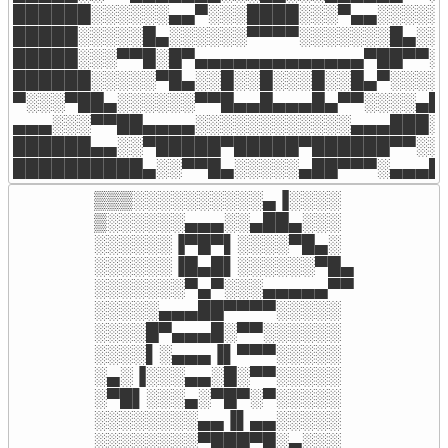
██████░░░░░░▄▄▀░░░████░░░▀▄▄░░░░░█
█████░░░░░█▄░░░░░░▀▀▀▀░░░░░░░█▄░░░
█████░░░▀▀█░█▀▄▄▄▄▄▄▄▄▄▄▄▄▄▀██▀▀░░
██████░░░░░▀█▄░░█░░█░░░█░░█▄▀░░░░█
▀░░░▀██▄░░░░░░▀▀█▄▄█▄▄▄█▄▀▀░░░░▄█▀
▄▄▄░░░▀▀██▄▄▄▄░░░░░░░░░░░░▄▄▄███░░
██████▄▄░░▀█████▀█████▀██████▀▀░░▄
██████████▄░░▀▀█▄░░░░░▄██▀▀▀░▄▄▄█
▒▒▒░░░░░░░░░░▄▐░░░░

▒░░░░░░▄▄▄░░▄██▄░░░

░░░░░░▐▀█▀▌░░░░▀█▄░

░░░░░░▐█▄█▌░░░░░░▀█▄

░░░░░░░▀▄▀░░░▄▄▄▄▄▀▀

░░░░░▄▄▄██▀▀▀▀░░░░░

░░░░█▀▄▄▄█░▀▀░░░░░░

░░░░▌░▄▄▄▐▌▀▀▀░░░░░

░▄░▐░░░▄▄░█░▀▀░░░░░

░▀█▌░░░▄░▀█▀░▀░░░░░

░░░░░░░░▄▄▐▌▄▄░░░░░

░░░░░░░░▀███▀█░▄░░░
