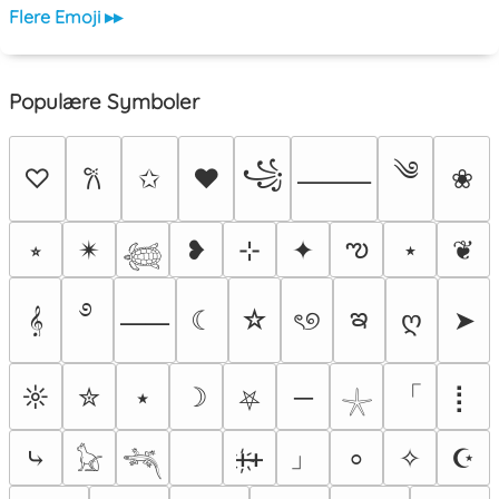
Flere Emoji ▸▸
Populære Symboler
༄
꧁
♡
✩
♥
❀
𐙚
⸻
ఌ
⭒
✴︎
❥
⊹
✦
⋆
❦
𓆉
࿔
ఇ
𝄞
☾
☆
ৎ୭
ღ
➤
⸺
「
☼
✮
⭑
☽
─
⡇
⛧
𓇼
」
⤷
ᚐ҉ᚐ
✧
☪
⸰
𓃠
𓆈