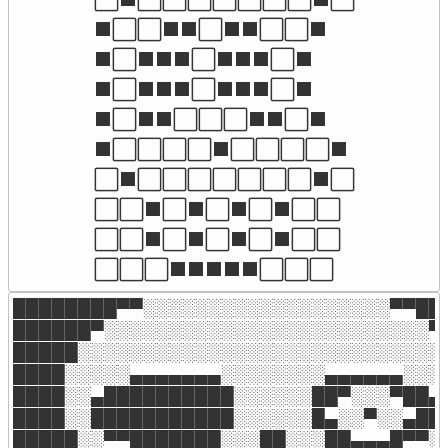
⬛⬜⬜⬛⬛⬜⬛⬛⬜⬜⬛

⬛⬜⬛⬛⬛⬜⬛⬛⬛⬜⬛

⬛⬜⬛⬛⬛⬜⬛⬛⬛⬜⬛

⬛⬜⬛⬛⬜⬜⬜⬛⬛⬜⬛

⬛⬜⬜⬜⬜⬛⬜⬜⬜⬜⬛

⬜⬛⬜⬜⬜⬜⬜⬜⬜⬛⬜

⬜⬜⬛⬜⬛⬜⬛⬜⬛⬜⬜

⬜⬜⬛⬜⬛⬜⬛⬜⬛⬜⬜

⬜⬜⬜⬛⬛⬛⬛⬛⬜⬜⬜
████████▀▀░░░░░░░░░░░░░░░░░░░▀▀███
██████▀░░░░░░░░░░░░░░░░░░░░░░░░░▀█
█████░░░░░░░░░░░░░░░░░░░░░░░░░░░░░
████░░░░░▄▄▄▄▄▄▄░░░░░░░░▄▄▄▄▄▄░░░░
████░░▄██████████░░░░░░██▀░░░▀██▄░
████░░███████████░░░░░░█▄░░▀░░▄██░
█████░░▀▀███████░░░██░░░██▄▄▄█▀▀░░