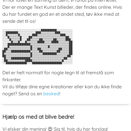
Der er mange Text Kunst billeder, der findes online. Hvis
du har fundet en god en et andet sted, tøv ikke med at
sende det til os!
░░░░░░░░░░░░░░░░░░░░░░█████████░░░░░░░░░

░░███████░░░░░░░░░░███▒▒▒▒▒▒▒▒███░░░░░░░

░░█▒▒▒▒▒▒█░░░░░░░███▒▒▒▒▒▒▒▒▒▒▒▒▒███░░░░

░░░█▒▒▒▒▒▒█░░░░██▒▒▒▒▒▒▒▒▒▒▒▒▒▒▒▒▒▒▒██░░

░░░░█▒▒▒▒▒█░░░██▒▒▒▒▒██▒▒▒▒▒▒██▒▒▒▒▒███░

░░░░░█▒▒▒█░░░█▒▒▒▒▒▒████▒▒▒▒████▒▒▒▒▒▒██

░░░█████████████▒▒▒▒▒▒▒▒▒▒▒▒▒▒▒▒▒▒▒▒▒▒██

░░░█▒▒▒▒▒▒▒▒▒▒▒▒█▒▒▒▒▒▒▒▒▒█▒▒▒▒▒▒▒▒▒▒▒██

░██▒▒▒▒▒▒▒▒▒▒▒▒▒█▒▒▒██▒▒▒▒▒▒▒▒▒▒██▒▒▒▒██

██▒▒▒███████████▒▒▒▒▒██▒▒▒▒▒▒▒▒██▒▒▒▒▒██

█▒▒▒▒▒▒▒▒▒▒▒▒▒▒▒█▒▒▒▒▒▒████████▒▒▒▒▒▒▒██

██▒▒▒▒▒▒▒▒▒▒▒▒▒▒█▒▒▒▒▒▒▒▒▒▒▒▒▒▒▒▒▒▒▒▒██░

░█▒▒▒███████████▒▒▒▒▒▒▒▒▒▒▒▒▒▒▒▒▒▒▒██░░░

░██▒▒▒▒▒▒▒▒▒▒████▒▒▒▒▒▒▒▒▒▒▒▒▒▒▒▒▒█░░░░░

Det er helt normalt for nogle tegn til at fremstå som
firkanter.
Vil du tilføje dine egne kreationer eller kan du ikke finde
noget? Send os en
besked
!
Hjælp os med at blive bedre!
Vi elsker din mening! 😍 Sig til, hvis du har forslag!