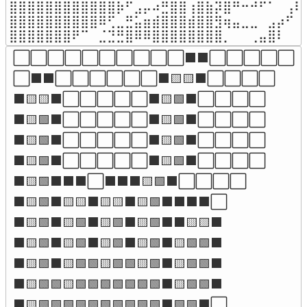
⣿⣿⣿⣿⣿⣿⣿⣿⣿⣿⣿⣿⡷⠋⣠⡤⠴⣛⣿⣿⢰⣿⣷⡽⣿⠛⠒⠚⠋⠁⠀⢠⠏
⣿⣿⣿⣿⣿⣿⣿⣿⣿⣿⠿⢋⣀⣛⣥⣶⣾⣿⣿⣿⣾⣿⣿⣻⢶⣤⣀⣀⠀⣠⡴⠋⠀
⣿⣿⣿⣿⣿⣿⣿⠟⠉⠀⣈⣙⣛⣿⠿⠿⣿⣿⣿⣿⣿⣿⣿⣿⡀⠀⠀⢀⣤⣿⠇⠀⠀
⬜⬜⬜⬜⬜⬜⬜⬜⬜⬜⬛⬛⬜⬜⬜⬜⬜

⬜⬛⬛⬜⬜⬜⬜⬜⬜⬛🟨🟨⬛⬜⬜⬜⬜

⬛🟨🟨⬛⬜⬜⬜⬜⬜⬛🟨🟩⬛⬜⬜⬜⬜

⬛🟨🟩⬛⬜⬜⬜⬜⬜⬛🟨🟩⬛⬜⬜⬜⬜

⬛🟨🟩⬛⬜⬜⬜⬜⬜⬛🟨🟩⬛⬜⬜⬜⬜

⬛🟨🟩⬛⬜⬜⬜⬜⬜⬛🟨🟩⬛⬜⬜⬜⬜

⬛🟨🟩⬛⬛⬛⬜⬛⬛⬛🟨🟩⬛⬜⬜⬜⬜

⬛🟨🟩⬛🟨🟨⬛🟨🟨⬛🟨🟩⬛⬛⬛⬛⬜

⬛🟨🟩⬛🟨🟩⬛🟨🟩⬛🟨🟩⬛⬛🟨🟨⬛

⬛🟨🟩⬛🟨🟩⬛🟨🟩⬛🟨🟩⬛🟨🟩🟩⬛

⬛🟨🟩⬛🟨🟩🟩🟨🟩🟩🟨🟩⬛🟨🟩🟩⬛

⬛🟨🟩🟩🟨🟩🟩🟩🟩🟩🟩🟩⬛🟨🟩🟩⬛

⬛🟨🟩🟩🟩🟩🟩🟩🟩🟩🟩🟩⬛🟩🟩⬛⬜
