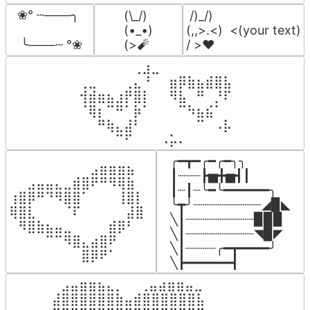
❀° ┄───╮

(\_/)

 /)_/)

(•_•)

(,,>.<)  <(your text)

 ╰───┄ °❀
(>🧨
/ >❤️
⠀⠀⠀⠀⠀⠀⢀⣰⣀⠀⠀⠀⠀⠀⠀⠀⠀

⢀⣀⠀⠀⠀⢀⣄⠘⠀⠀⣶⡿⣷⣦⣾⣿⣧

⢺⣾⣶⣦⣰⡟⣿⡇⠀⠀⠻⣧⠀⠛⠀⡘⠏

⠈⢿⡆⠉⠛⠁⡷⠁⠀⠀⠀⠉⠳⣦⣮⠁⠀

⠀⠀⠛⢷⣄⣼⠃⠀⠀⠀⠀⠀⠀⠉⠀⠠⡧

⠀⠀⠀⠀⠉⠋⠀⠀⠀⠠⡥⠄⠀⠀⠀⠀⠀
╭━┳━╭━╭━╮╮

⠀⠀⠀⠀⠀⠀⠀⠀⠀⣠⣶⣶⣶⣦⠀⠀

┃┈┈┈┣▅╋▅┫┃

⠀⠀⣠⣤⣤⣄⣀⣾⣿⠟⠛⠻⢿⣷⠀

┃┈┃┈╰━╰━━━━━━╮

⢰⣿⡿⠛⠙⠻⣿⣿⠁⠀⠀⠀⢸⣿⡇

╰┳╯┈┈┈┈┈┈┈┈┈◢▉◣

⢿⣿⣇⠀⠀⠀⠈⠏⠀⠀⠀⠀⠀⣼⣿⠀

╲┃┈┈┈┈┈┈┈┈┈▉▉▉

⠀⠻⣿⣷⣦⣤⣀⠀⠀⠀⠀⣾⡿⠃⠀

╲┃┈┈┈┈┈┈┈┈┈◥▉◤

⠀⠀⠀⠀⠉⠉⠻⣿⣄⣴⣿⠟⠀⠀⠀

╲┃┈┈┈┈╭━┳━━━━╯

⠀⠀⠀⠀⠀⠀⠀⠀⣿⡿⠟⠁⠀⠀⠀⠀
╲┣━━━━━━┫﻿
⠀⣠⣤⣶⣶⣦⣄⡀  ⠀⢀⣤⣴⣶⣶⣤⣀⠀

⣼⣿⣿⣿⣿⣿⣿⣷⣤⣾⣿⣿⣿⣿⣿⣿⣧
