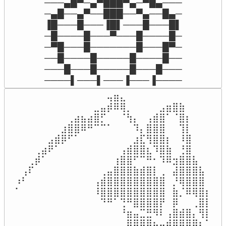
───▄█▀─▄▀███▀▄─▀█▄───

─▄█──▄▀──███──▀▄──█▄─

▐█───█───▐█▌───█───█▌

─█────█───▀───█────█─

─▀█───█───────█───█▀─

──█────█─────█────█──

───█───█─────█───█───

────▌───▌───▐───▐────
⠀⠀⠀⠀⠀⠀⠀⠀⠀⠀⠀⠀⠀⠀⢤⣶⣄⠀⠀⠀⠀⠀⠀⠀⠀⠀⠀⠀⠀⠀

⠀⠀⠀⠀⠀⠀⠀⠀⠀⠀⠀⠀⣀⣤⡾⠿⢿⡀⠀⠀⠀⠀⣠⣶⣿⣷⠀⠀⠀⠀

⠀⠀⠀⠀⠀⠀⠀⠀⢀⣴⣦⣴⣿⡋⠀⠀⠈⢳⡄⠀⢠⣾⣿⠁⠈⣿⡆⠀⠀⠀

⠀⠀⠀⠀⠀⠀⠀⣰⣿⣿⠿⠛⠉⠉⠁⠀⠀⠀⠹⡄⣿⣿⣿⠀⠀⢹⡇⠀⠀⠀

⠀⠀⠀⠀⠀⣠⣾⡿⠋⠁⠀⠀⠀⠀⠀⠀⠀⠀⣰⣏⢻⣿⣿⡆⠀⠸⣿⠀⠀⠀

⠀⠀⠀⢀⣴⠟⠁⠀⠀⠀⠀⠀⠀⠀⠀⠀⢠⣾⣿⣿⣆⠹⣿⣷⠀⢘⣿⠀⠀⠀

⠀⠀⢀⡾⠁⠀⠀⠀⠀⠀⠀⠀⠀⠀⠀⢰⣿⣿⠋⠉⠛⠂⠹⠿⣲⣿⣿⣧⠀⠀

⠀⢠⠏⠀⠀⠀⠀⠀⠀⠀⠀⠀⠀⢀⣤⣿⣿⣿⣷⣾⣿⡇⢀⠀⣼⣿⣿⣿⣧⠀

⠰⠃⠀⠀⠀⠀⠀⠀⠀⠀⠀⠀⢠⣾⣿⣿⣿⣿⣿⣿⣿⣿⣿⠀⡘⢿⣿⣿⣿⠀

⠁⠀⠀⠀⠀⠀⠀⠀⠀⠀⠀⠀⠸⣿⣿⣿⣿⣿⣿⣿⣿⣿⣿⠀⣷⡈⠿⢿⣿⡆

⠀⠀⠀⠀⠀⠀⠀⠀⠀⠀⠀⠀⠀⠙⠛⠁⢙⠛⣿⣿⣿⣿⡟⠀⡿⠀⠀⢀⣿⡇

⠀⠀⠀⠀⠀⠀⠀⠀⠀⠀⠀⠀⠀⠀⠀⠀⠘⣶⣤⣉⣛⠻⠇⢠⣿⣾⣿⡄⢻⡇

⠀⠀⠀⠀⠀⠀⠀⠀⠀⠀⠀⠀⠀⠀⠀⠀⠀⣿⣿⣿⣿⣦⣤⣾⣿⣿⣿⣿⣆⠁