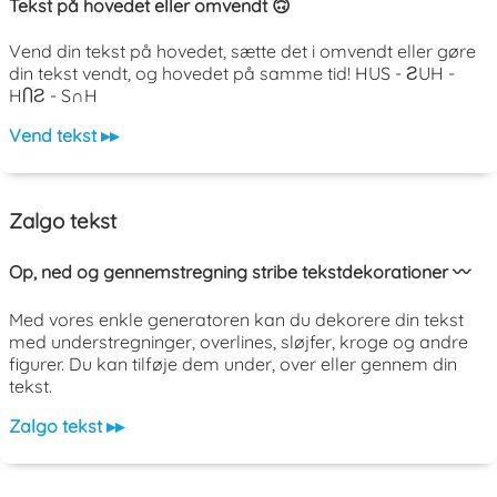
Tekst på hovedet eller omvendt 🙃
Vend din tekst på hovedet, sætte det i omvendt eller gøre
din tekst vendt, og hovedet på samme tid! HUS - ƧUH -
HႶƧ - S∩H
Vend tekst ▸▸
Zalgo tekst
Op, ned og gennemstregning stribe tekstdekorationer 〰️
Med vores enkle generatoren kan du dekorere din tekst
med understregninger, overlines, sløjfer, kroge og andre
figurer. Du kan tilføje dem under, over eller gennem din
tekst.
Zalgo tekst ▸▸