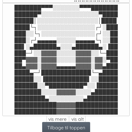
███████▀▀▀░░░░░░░▀▀▀███████

██████▀░░░░░░░░░░░░░░░▀████

█████│░░░░░░░░░░░░░░░░│████

████└┐░░░░░░░░░░░░░░░┌┘░███

███░░└┐░░░░░░░░░░░░░░┌┘░░██

███░┌┘▄▄▄▄▄░░░░░▄▄▄▄▄└┐░░██

██▌░▄██████▄░░░▄██████▄░▐██

███─┘░░▓▓▓▓░░░░░▓▓▓▓░░└─███

██▀▓▓▓░▓▓▓▓░░░░░▓▓▓▓░▓▓░▀██

██▄▓▓▓░▓▓▓▓▄▄▄▄▄▓▓▓▓░▓▓▄███

████▄─┘█████████████└─▄████

█████░░▐███████████▌░░█████

██████░░▀█████████▀░░▐█████

███████░░░░▓▓▓▓▓░░░░▄██████

████████▄░░░░░░░░░▄████████

███████████▓▓▓▓▓███████████

███████████▓▓▓▓▓███████████
vis mere
vis alt
Tilbage til toppen