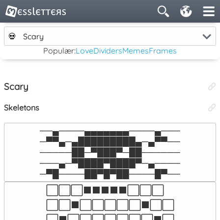
💀
Scary
Populær:
Love
Dividers
Memes
Frames
Scary
Skeletons
──▄────▄▄▄▄▄▄▄────▄───

─▀▀▄─▄█████████▄─▄▀▀──

─────██─▀███▀─██──────

───▄─▀████▀████▀─▄────

─▀█────██▀█▀██────█▀──
⬜⬜⬜⬛⬛⬛⬛⬛⬜⬜⬜

⬜⬜⬛⬜⬜⬜⬜⬜⬛⬜⬜

⬜⬛⬜⬜⬜⬜⬜⬜⬜⬛⬜
