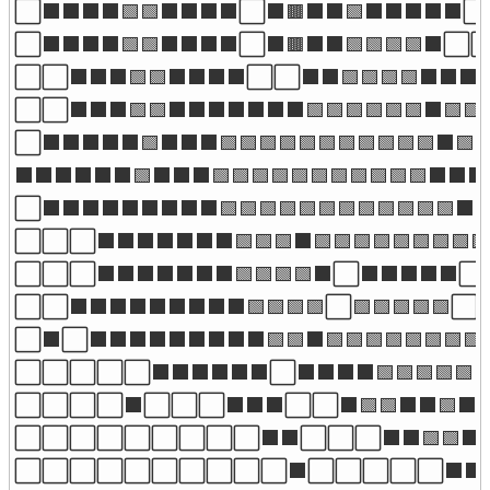
⬜⬛⬛⬛⬛🟩🟩⬛⬛⬛⬛⬜⬛🟫⬛⬛🟩⬛⬛⬛⬛⬛⬜⬜
⬜⬛⬛⬛⬛🟩🟩⬛⬛⬛⬛⬜⬛🟫⬛⬛🟩🟩🟩🟩⬛⬜
⬜⬜⬛⬛⬛🟩🟩⬛⬛⬛⬛⬜⬜⬛⬛🟩🟩🟩🟩⬛⬛
⬜⬜⬛⬛⬛🟩🟩⬛⬛⬛⬛⬛⬛⬛🟩🟩🟩🟩🟩🟩⬛🟩
⬜⬛⬛⬛⬛⬛🟩⬛⬛⬛🟩🟩🟩🟩🟩🟩🟩🟩🟩🟩🟩⬛
⬛⬛⬛⬛⬛⬛🟩⬛⬛⬛🟩🟩🟩🟩🟩🟩🟩🟩🟩🟩🟩⬛
⬜⬛⬛⬛⬛⬛⬛⬛⬛⬛🟩🟩🟩🟩🟩🟩🟩🟩🟩🟩🟩
⬜⬜⬜⬛⬛⬛⬛⬛⬛⬛🟩🟩🟩⬛🟩🟩🟩🟩🟩🟩🟩
⬜⬜⬜⬛⬛⬛⬛⬛⬛⬛🟩🟩🟩🟩⬛⬜⬛⬛⬛⬛⬛⬜⬛
⬜⬜⬛⬛⬛⬛⬛⬛⬛⬛⬛🟩🟩🟩🟩⬜🟩🟩🟩🟩🟩⬜
⬜⬛⬜⬛⬛⬛⬛⬛⬛⬛⬛⬛🟩🟩⬛🟩🟩🟩🟩🟩🟩🟩
⬜⬜⬜⬜⬜⬛⬛⬛⬛⬛⬛⬜⬛⬛⬛⬛🟩🟩🟩🟩🟩
⬜⬜⬜⬜⬛⬜⬜⬜⬛⬛⬛⬜⬜⬛🟩🟩⬛⬛🟩⬛
⬜⬜⬜⬜⬜⬜⬜⬜⬜⬛⬛⬜⬜⬜⬛⬛🟩🟩⬛
⬜⬜⬜⬜⬜⬜⬜⬜⬜⬜⬛⬜⬜⬜⬜⬜⬛⬛