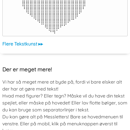
⣿⣿⣿⣿⣿⣿⣿⣿⣿⣿⣿⣿⣿⣿⣿⣿⣿

⠹⣿⣿⣿⣿⣿⣿⣿⣿⣿⣿⣿⣿⣿⣿⣿⠏

⠀⠙⢿⣿⣿⣿⣿⣿⣿⣿⣿⣿⣿⣿⣿⠋⠀

⠀⠀⠀⠙⢿⣿⣿⣿⣿⣿⣿⣿⡿⠛⠁⠀⠀

⠀⠀⠀⠀⠀⠉⢿⣿⣿⣿⠟⠋⠀⠀⠀⠀⠀

⠀⠀⠀⠀⠀⠀⠀⠙⠻⠁⠀⠀⠀⠀⠀⠀⠀⠀⠀⠀⠀⠀⠀
Flere Tekstkunst ▸▸
Der er meget mere!
Vi har så meget mere at byde på, fordi vi bare elsker alt
der har at gøre med tekst!
Hvad med figurer? Eller tegn? Måske vil du have din tekst
spejlet, eller måske på hovedet! Eller lav flotte bølger, som
du kan bruge som separatorlinjer i tekst.
Du kan gøre alt på Messletters! Bare se hovedmenuen til
venstre. Eller på mobil, klik på menuknappen øverst til