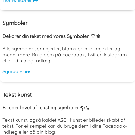
Symboler
Dekorer din tekst med vores Symboler! ♡ ❀
Alle symboler som hjerter, blomster, pile, objekter og
meget mere! Brug dem på Facebook, Twitter, Instagram
eller i din blog-indlæg!
Symboler ▸▸
Tekst kunst
Billeder lavet af tekst og symboler ୭̥⋆*｡
Tekst kunst, også kaldet ASCII kunst er billeder skabt af
tekst. For eksempel kan du bruge dem i dine Facebook-
indlæg eller på din blog!