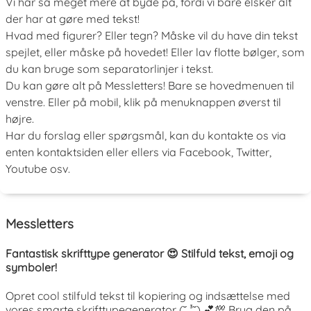
Vi har så meget mere at byde på, fordi vi bare elsker alt
der har at gøre med tekst!
Hvad med figurer? Eller tegn? Måske vil du have din tekst
spejlet, eller måske på hovedet! Eller lav flotte bølger, som
du kan bruge som separatorlinjer i tekst.
Du kan gøre alt på Messletters! Bare se hovedmenuen til
venstre. Eller på mobil, klik på menuknappen øverst til
højre.
Har du forslag eller spørgsmål, kan du kontakte os via
enten kontaktsiden eller ellers via Facebook, Twitter,
Youtube osv.
Messletters
Fantastisk skrifttype generator 😍 Stilfuld tekst, emoji og
symboler!
Opret cool stilfuld tekst til kopiering og indsættelse med
vores smarte skrifttypegenerator (˘ ³˘) 💕💯 Brug den på