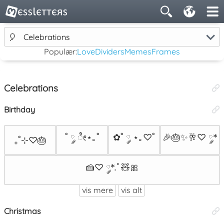
🎈
Celebrations
Populær:
Love
Dividers
Memes
Frames
Celebrations
Birthday
˚ ༘ ೀ⋆｡˚
✿˚ ༘ ⋆｡♡˚
🎉🎂✨🥂♡ ༘*
₊˚⊹♡🎂
🍰♡ ༘*.ﾟ🧸🎀
vis mere
vis alt
Christmas