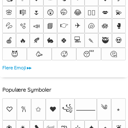
🌸
🎼
🌷
😲
🤭
😂
💋
💫
❤️‍🔥
👉
✈️
💦
🫧
📣
📘
🐚
🪷
🥊
💻
🍎
🔥
🍂
🐇
🍀
🍡
🥷
💀
😈
🥳
🥵
😴
🤔
Flere Emoji ▸▸
Populære Symboler
༄
꧁
♡
✩
♥
⭒
𐙚
⸻
ఌ
❀
✴︎
❥
⊹
✦
⋆
❦