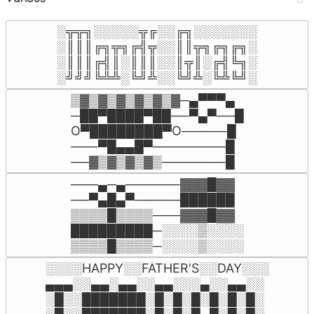
░╦╦╗░░░░░╦╔░░╔╗░░░░░░░

░║║║╔╗╦╗╔╣╦░░║║╦╗╔╗╔╗░

░║║║╔╣║░║║║░░║╦║░╔╣╚╗░

░╝╝╝╚╩╩░╚╝╩░░╚╝╩░╚╩╚╝░
▒▓▒▓▒▓▒▓▒▓▒▓─▄▀▀▀▄

─██▀████▀██──▀▄▀──█

O▀████████▀O─────█

───▀█▄▄█▀────────█

──▓▒▓▒▓▒▓▒───────█
───▄─▄──────▓▓▓█▓▓

──▀▄█▄▀─────██████

▒▒▒▒█▒▒▒▒───▓▓▓█▓▓

█████████─░░░░▒░░░░

▒▒▒▒█▒▒▒▒─░░░░▒░░░░
░░░░HAPPY░░FATHER'S░░DAY░░░

▄▄▄░░▄▄░▄▄░░▄▄░░░▄░░▄▄░░

░█░░███████░█░█░█░█░█░█░
