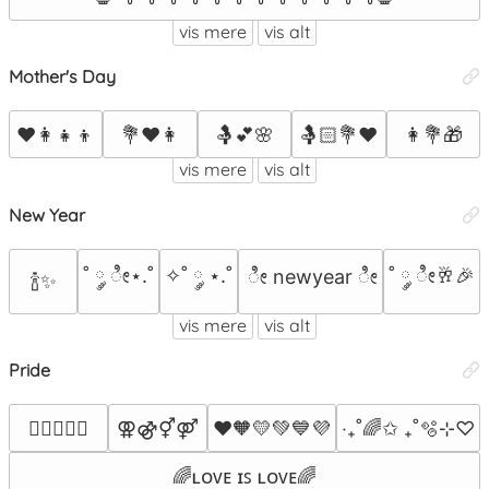
vis mere
vis alt
Mother's Day
❤️👩‍👧‍👦
💐❤️👩
🤱💕🌸
🤱🏻💐❤
👩💐🎁
vis mere
vis alt
New Year
˚ ༘ ೀ⋆.˚
✧˚ ༘ ⋆.˚
˚ ༘ ೀ🥂🎉
 ೀ newyear ೀ
🍾✨
vis mere
vis alt
Pride
⚢⚣⚥⚤
❤️🧡💛💚💙💜
‧₊˚🌈✩ ₊˚🫧⊹♡
🏳️‍🌈💅🏻✨
🌈ʟᴏᴠᴇ ɪꜱ ʟᴏᴠᴇ🌈