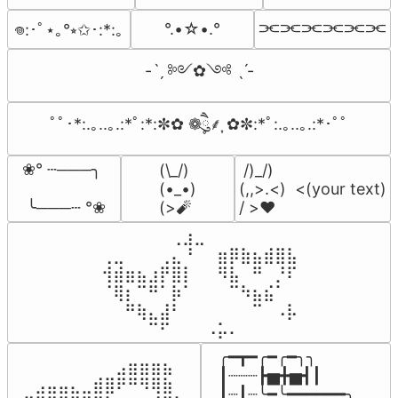
⫘⫘⫘⫘⫘⫘
°.•☆•.°
𖦹:･ﾟ⋆｡°⭒✩･:*:｡
-ˋˏ ༻✿༺ ˎˊ-
ﾟﾟ･*:.｡..｡.:*ﾟ:*:✼✿ ❁ཻུ۪۪⸙͎ ✿✼:*ﾟ:.｡..｡.:*･ﾟﾟ
❀° ┄───╮

(\_/)

 /)_/)

(•_•)

(,,>.<)  <(your text)

 ╰───┄ °❀
(>🧨
/ >❤️
⠀⠀⠀⠀⠀⠀⢀⣰⣀⠀⠀⠀⠀⠀⠀⠀⠀

⢀⣀⠀⠀⠀⢀⣄⠘⠀⠀⣶⡿⣷⣦⣾⣿⣧

⢺⣾⣶⣦⣰⡟⣿⡇⠀⠀⠻⣧⠀⠛⠀⡘⠏

⠈⢿⡆⠉⠛⠁⡷⠁⠀⠀⠀⠉⠳⣦⣮⠁⠀

⠀⠀⠛⢷⣄⣼⠃⠀⠀⠀⠀⠀⠀⠉⠀⠠⡧

⠀⠀⠀⠀⠉⠋⠀⠀⠀⠠⡥⠄⠀⠀⠀⠀⠀
╭━┳━╭━╭━╮╮

⠀⠀⠀⠀⠀⠀⠀⠀⠀⣠⣶⣶⣶⣦⠀⠀

┃┈┈┈┣▅╋▅┫┃

⠀⠀⣠⣤⣤⣄⣀⣾⣿⠟⠛⠻⢿⣷⠀

┃┈┃┈╰━╰━━━━━━╮
