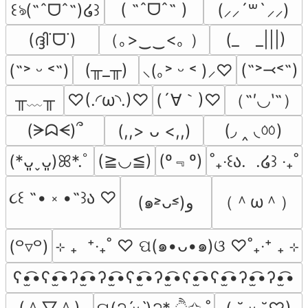
( ˶ˆᗜˆ˵ )
꒰ঌ(˶ˆᗜˆ˵)໒꒱
(⸝⸝´꒳`⸝⸝)
（｡>‿‿<｡ ）
(ദ്ദി˙ᗜ˙)
(_　_|||)
(╥_╥)
(˶˃⤙˂˶)
(˶˃ ᵕ ˂˶)
⸜(｡˃ ᵕ ˂ )⸝♡
╥﹏╥
(´∀｀)♡
（˶′◡‵˶）
♡(.◜ω◝.)♡
(◞ ‸ ◟ㆀ)
(ᗒᗣᗕ)՞
(,,> ᴗ <,,)
(º﹃º)
(≧◡≦)
(*ᴗ͈ˬᴗ͈)ꕤ*.ﾟ
˚₊‧꒰ა.  .໒꒱ ‧₊˚
૮꒰ ˶• ༝ •˶꒱ა ♡
（＾ω＾）
(๑˃̵ᴗ˂̵)و
⊹ ₊  ⁺‧₊˚ ♡ ପ(๑•ᴗ•๑)ଓ ♡˚₊‧⁺ ₊ ⊹
(꒪▿꒪)
ʕ•̫͡•ʕ•̫͡•ʔ•̫͡•ʔ•̫͡•ʕ•̫͡•ʔ•̫͡•ʕ•̫͡•ʕ•̫͡•ʔ•̫͡•ʔ•̫͡•
(＾▽＾)