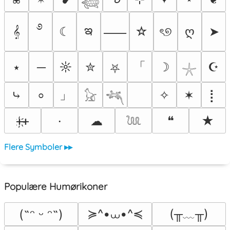
𓆉
࿔
ఇ
𝄞
☾
☆
ৎ୭
ღ
➤
⸺
「
⭑
─
☼
✮
☽
☪
⛧
𓇼
」
⤷
✧
✶
⡇
⸰
𓃠
𓆈
ᚐ҉ᚐ
☁
❝
★
⸱
𓆙
Flere Symboler ▸▸
Populære Humørikoner
≽^•⩊•^≼
(╥﹏╥)
(˶ᵔ ᵕ ᵔ˶)