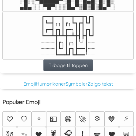
░█░░▀█████▀░█░█░█▄█░█░█░

▄█▄░░░▀█▀░░░█▄▀░█░█░█▄▀░
┏━━┳━━┳━━┳━━┳┓┏┓

┃┗━┫╭╮┃┏╮┗┓┏┫┗┛┃

┃┏━┫┏┓┃┏━╮┃┃┃┏┓┃

┗━━┻╋┻┻╋━┻╋┫┣┫┗┛

┈┈┈┈┃┏╮┃╭╮┃╰╯┃┈┈

┈┈┈┈┃┗╯┃┏┓┣━━┃┈┈

┈┈┈┈┗━━┻┛┗┻━━╯┈┈
Tilbage til toppen
Emoji
Humørikoner
Symboler
Zalgo tekst
Populær Emoji
⭐
❄️
⚡
♡
🤍
💵
😁
🚀
💙
🕷️
🎧
❗
🥰
✨
🖤
🪽
♥️
💬