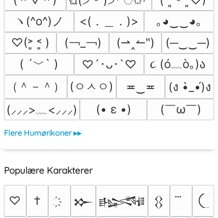
ଘ(੭ˊᵕˋ)੭* ੈ✩‧˚
( ˘͈ ᵕ ˘͈♡)
ヽ(^o^)ノ
<(．＿．)>
｡◕‿‿◕｡
(￢_￢)
♡(˃͈ ˂͈ )
(⇀‸↼‶)
(─‿‿─)
( ´﹀` )
૮ (ó﹏ò｡)ა 
♡´･ᴗ･`♡
（＾－＾）
(ㅇㅅㅇ)
≖‿≖
(ง •̀_•́)ง
(￣ω￣﻿)
(• ε •)
(⸝⸝⸝>﹏<⸝⸝⸝)
Flere Humørikoner ▸▸
Populære Karakterer
♡
†
𒁍
𒈙
𒌐