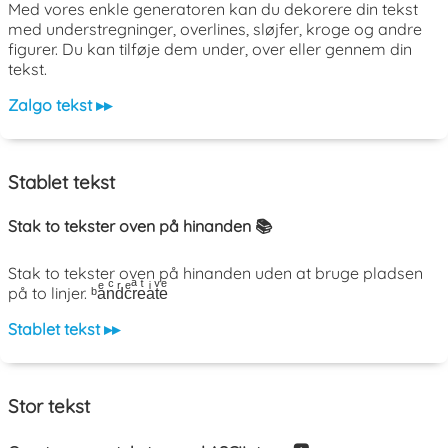
Med vores enkle generatoren kan du dekorere din tekst
med understregninger, overlines, sløjfer, kroge og andre
figurer. Du kan tilføje dem under, over eller gennem din
tekst.
Zalgo tekst ▸▸
Stablet tekst
Stak to tekster oven på hinanden 📚
Stak to tekster oven på hinanden uden at bruge pladsen
på to linjer. ᵇaͤnͨdͬcͤrͣeͭaͥtͮeͤ
Stablet tekst ▸▸
Stor tekst