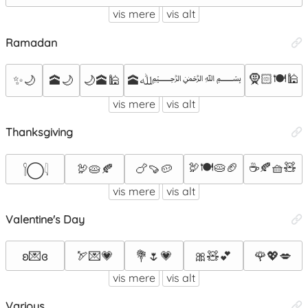
vis mere
vis alt
Ramadan
🧕🏻🍽️🕌
✨🌙
🕋ﷲ﷽
🕋🌙
🌙🕋🕌
vis mere
vis alt
Thanksgiving
🦃🍽🥧🏈
☕🍂🧺🧸
🦃🥧🍂
🍗🍠🥔
𓌉◯𓇋
vis mere
vis alt
Valentine's Day
ʚ💌ɞ
🏹💌💗
💐🌷💗
🎀🧸💕
🌹💖💋
vis mere
vis alt
Various