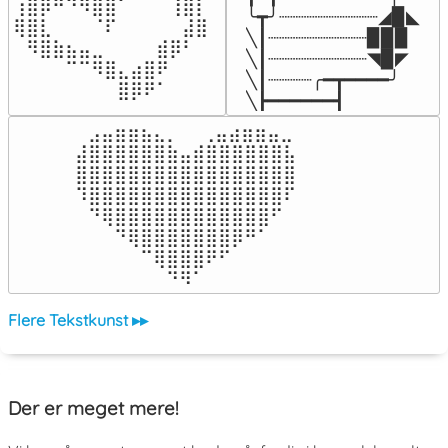
⢰⣿⡿⠛⠙⠻⣿⣿⠁⠀⠀⠀⢸⣿⡇

╰┳╯┈┈┈┈┈┈┈┈┈◢▉◣

⢿⣿⣇⠀⠀⠀⠈⠏⠀⠀⠀⠀⠀⣼⣿⠀

╲┃┈┈┈┈┈┈┈┈┈▉▉▉

⠀⠻⣿⣷⣦⣤⣀⠀⠀⠀⠀⣾⡿⠃⠀

╲┃┈┈┈┈┈┈┈┈┈◥▉◤

⠀⠀⠀⠀⠉⠉⠻⣿⣄⣴⣿⠟⠀⠀⠀

╲┃┈┈┈┈╭━┳━━━━╯

⠀⠀⠀⠀⠀⠀⠀⠀⣿⡿⠟⠁⠀⠀⠀⠀
╲┣━━━━━━┫﻿
⠀⣠⣤⣶⣶⣦⣄⡀  ⠀⢀⣤⣴⣶⣶⣤⣀⠀

⣼⣿⣿⣿⣿⣿⣿⣷⣤⣾⣿⣿⣿⣿⣿⣿⣧

⣿⣿⣿⣿⣿⣿⣿⣿⣿⣿⣿⣿⣿⣿⣿⣿⣿

⠹⣿⣿⣿⣿⣿⣿⣿⣿⣿⣿⣿⣿⣿⣿⣿⠏

⠀⠙⢿⣿⣿⣿⣿⣿⣿⣿⣿⣿⣿⣿⣿⠋⠀

⠀⠀⠀⠙⢿⣿⣿⣿⣿⣿⣿⣿⡿⠛⠁⠀⠀

⠀⠀⠀⠀⠀⠉⢿⣿⣿⣿⠟⠋⠀⠀⠀⠀⠀

⠀⠀⠀⠀⠀⠀⠀⠙⠻⠁⠀⠀⠀⠀⠀⠀⠀⠀⠀⠀⠀⠀⠀
Flere Tekstkunst ▸▸
Der er meget mere!