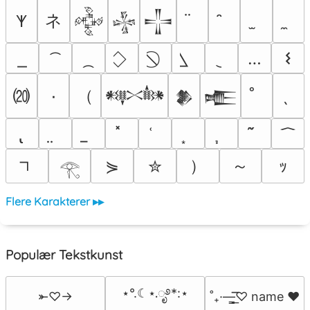
ネ
𐊵
𒅒
𒈔
𒋲
…
𐌔
⒇
（
٠
𒀰
𒆎
𒍫
）
～
⋟
✮
ｯ
𓂀
Flere Karakterer ▸▸
Populær Tekstkunst
⋆°.☾⋆.ೃ࿔*:⋆
⤜♡→
˚₊·—̳͟͞͞♡ name ♥️