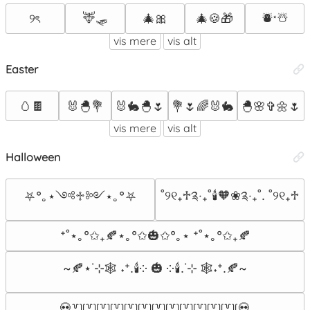
🦌🛷
⛇⋆☃︎
୨ৎ
🎄🎀
🎄🍪🎁
vis mere
vis alt
Easter
🥚🍫
🐰🐣💐
🐰🐇🐣🌷
💐🌷🌈🐰🐇
🐣🌸✞🌼🌷
vis mere
vis alt
Halloween
˚୨୧₊♱༉‧₊˚🕯️🧡❀༉‧₊˚. ˚୨୧₊♱
⛧°｡⋆༺♱༻⋆｡°⛧
⁺˚⋆｡°✩₊🍂⋆｡°✩🎃✩°｡⋆ ⁺˚⋆｡°✩₊🍂
~🍂⋆˙⊹🕸️ ˖⁺.🕯️༶ 🎃 ༶🕯️.˙⊹ 🕸️˖⁺.🍂~
💀꒷꒦꒷꒦꒷꒦꒷꒦꒷꒦꒷꒦꒷꒦꒷꒦꒷꒦꒷꒦꒷꒦꒷꒦💀