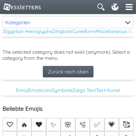
Kategorien
t:
Egyptian Hieroglyphs
Dingbats
Cuneiform
Miscellaneous Sy
The selected category does not exist (anymore). Select a
category from the menu.
Zurück nach oben
Emoji
Emoticons
Symbole
Zalgo Text
Text-Kunst
Beliebte Emojis
♡
🔥
❤️
✨
🌸
🫧
✅
💗
🥰