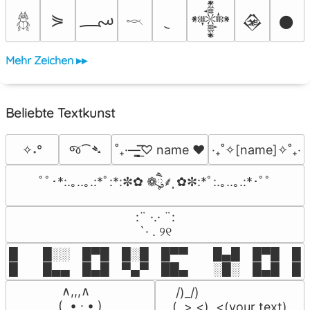
؄
⋟
𒀱
𒊲
𒊹
𓆣
𓎖
Mehr Zeichen ▸▸
Beliebte Textkunst
જ⁀➴
✧˖°
˚₊·—̳͟͞͞♡ name ♥️
‎‧₊˚✧[name]✧˚₊‧
ﾟﾟ･*:.｡..｡.:*ﾟ:*:✼✿ ❁ཻུ۪۪⸙͎ ✿✼:*ﾟ:.｡..｡.:*･ﾟﾟ
⠀:¨ ·.· ¨:⠀

⠀ `· . ୨୧⠀
█  █░░ █▀█ █░█ █▀▀  █▄█ █▀█ █░█
█  █▄▄ █▄█ ▀▄▀ ██▄  ░█░ █▄█ █▄
 ∧,,,∧

 /)_/)

(  ̳• · • ̳)

(,,>.<)  <(your text)
