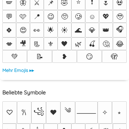
⭐
❗
🪽
🦋
⚔️
📌
🤣
🌷
💀
💬
🩷
📍
😉
🥺
🥲
☺️
💖
🥹
🎧
🍀
😍
👀
🌟
☀️
🌊
💎
👑
💋
🎥
📃
⚜️
🖤
🌿
🍒
🤔
😂
💚
📝
❥
😏
🫣
Mehr Emojis ▸▸
Beliebte Symbole
༄
꧁
♡
♥
✧
⭒
𐙚
⸻