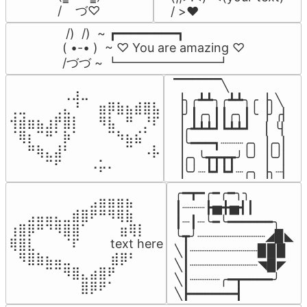
/    づ♡
/ >❤️
 /)  /)  ~ ┏━━━━━━━━┓

( •-• )  ~ ♡ You are amazing ♡

/づづ ~ ┗━━━━━━━━┛
▔▔▔▔▔╲

⠀⠀⠀⠀⠀⠀⢀⣰⣀⠀⠀⠀⠀⠀⠀⠀⠀

▕╮╭┻┻╮╭┻┻╮╭▕╮╲

⢀⣀⠀⠀⠀⢀⣄⠘⠀⠀⣶⡿⣷⣦⣾⣿⣧

▕╯┃╭╮┃┃╭╮┃╰▕╯╭▏

⢺⣾⣶⣦⣰⡟⣿⡇⠀⠀⠻⣧⠀⠛⠀⡘⠏

▕╭┻┻┻┛┗┻┻┛  ▕  ╰▏

⠈⢿⡆⠉⠛⠁⡷⠁⠀⠀⠀⠉⠳⣦⣮⠁⠀

▕╰━━━┓┈┈┈╭╮▕╭╮▏

⠀⠀⠛⢷⣄⣼⠃⠀⠀⠀⠀⠀⠀⠉⠀⠠⡧

▕╭╮╰┳┳┳┳╯╰╯▕╰╯▏

⠀⠀⠀⠀⠉⠋⠀⠀⠀⠠⡥⠄⠀⠀⠀⠀⠀
▕╰╯┈┗┛┗┛┈╭╮▕╮┈▏
╭━┳━╭━╭━╮╮

⠀⠀⠀⠀⠀⠀⠀⠀⠀⣠⣶⣶⣶⣦⠀⠀

┃┈┈┈┣▅╋▅┫┃

⠀⠀⣠⣤⣤⣄⣀⣾⣿⠟⠛⠻⢿⣷⠀

┃┈┃┈╰━╰━━━━━━╮

⢰⣿⡿⠛⠙⠻⣿⣿⠁⠀⠀ ⠀⣶⢿⡇

╰┳╯┈┈┈┈┈┈┈┈┈◢▉◣

⢿⣿⣇⠀⠀⠀⠈⠏⠀⠀⠀ text here

╲┃┈┈┈┈┈┈┈┈┈▉▉▉

⠀⠻⣿⣷⣦⣤⣀⠀⠀⠀ ⠀⣾⡿⠃⠀

╲┃┈┈┈┈┈┈┈┈┈◥▉◤

⠀⠀⠀⠀⠉⠉⠻⣿⣄⣴⣿⠟⠀⠀⠀

╲┃┈┈┈┈╭━┳━━━━╯

⠀⠀⠀⠀⠀⠀⠀⠀⣿⡿⠟⠁⠀⠀⠀
╲┣━━━━━━┫﻿