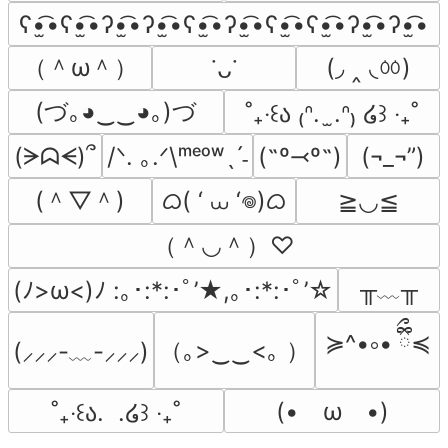
ʕ•̫͡•ʕ•̫͡•ʔ•̫͡•ʔ•̫͡•ʕ•̫͡•ʔ•̫͡•ʕ•̫͡•ʕ•̫͡•ʔ•̫͡•ʔ•̫͡•
（＾ω＾）
(◞ ‸ ◟ㆀ)
˙ᴗ˙
(づ｡◕‿‿◕｡)づ
˚₊‧꒰ა ₍ᐢ.  ̫.ᐢ₎ ໒꒱ ‧₊˚
(ᗒᗣᗕ)՞
/ᐠ. ｡.ᐟ\ᵐᵉᵒʷˎˊ˗
(˶º⤙º˶)
(¬_¬”)
(＾▽＾)
ᜊ( ‘ ⩊ ‘𖦹)ᜊ
≧◡≦
（＾◡＾）♡
╥﹏╥
(ﾉ>ω<)ﾉ :｡･:*:･ﾟ’★,｡･:*:･ﾟ’☆
≽^•༚• ྀིྀ≼
（｡>‿‿<｡ ）
(⸝⸝⸝-﹏-⸝⸝⸝)
(•　ω　•)
˚₊‧꒰ა.  .໒꒱ ‧₊˚