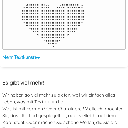
⠀⣠⣤⣶⣶⣦⣄⡀  ⠀⢀⣤⣴⣶⣶⣤⣀⠀

⣼⣿⣿⣿⣿⣿⣿⣷⣤⣾⣿⣿⣿⣿⣿⣿⣧

⣿⣿⣿⣿⣿⣿⣿⣿⣿⣿⣿⣿⣿⣿⣿⣿⣿

⠹⣿⣿⣿⣿⣿⣿⣿⣿⣿⣿⣿⣿⣿⣿⣿⠏

⠀⠙⢿⣿⣿⣿⣿⣿⣿⣿⣿⣿⣿⣿⣿⠋⠀

⠀⠀⠀⠙⢿⣿⣿⣿⣿⣿⣿⣿⡿⠛⠁⠀⠀

⠀⠀⠀⠀⠀⠉⢿⣿⣿⣿⠟⠋⠀⠀⠀⠀⠀

⠀⠀⠀⠀⠀⠀⠀⠙⠻⠁⠀⠀⠀⠀⠀⠀⠀⠀⠀⠀⠀⠀⠀
Mehr Textkunst ▸▸
Es gibt viel mehr!
Wir haben so viel mehr zu bieten, weil wir einfach alles
lieben, was mit Text zu tun hat!
Was ist mit Formen? Oder Charaktere? Vielleicht möchten
Sie, dass Ihr Text gespiegelt ist, oder vielleicht auf dem
Kopf steht! Oder machen Sie schöne Wellen, die Sie als