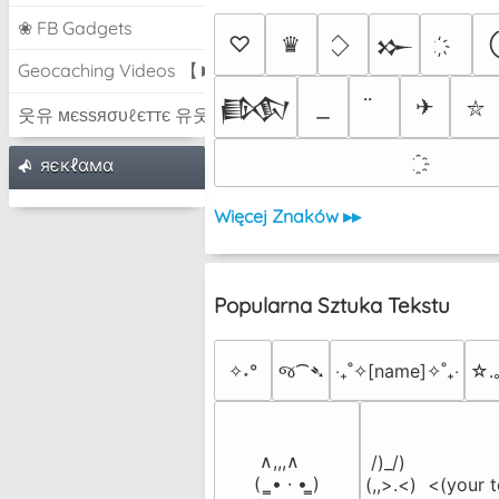
❀ FB Gadgets
♡
♛
𒁍
Geocaching Videos 【►】
✈
𒁃
⛥
웃유 мєѕѕяσυℓєттє 유웃
яєкℓαмα
Więcej Znaków ▸▸
Popularna Sztuka Tekstu
✧˖°
જ⁀➴
‎‧₊˚✧[name]✧˚₊‧
☆.
 ∧,,,∧

 /)_/)

(  ̳• · • ̳)

(,,>.<)  <(your t