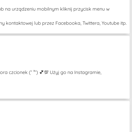
ub na urządzeniu mobilnym kliknij przycisk menu w
y kontaktowej lub przez Facebooka, Twittera, Youtube itp.
a czcionek (˘ ³˘) 💕💯 Użyj go na Instagramie,