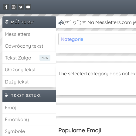
мóנ тєкѕт
(☞ﾟヮﾟ)☞ Na Messletters.com je
Messletters
Kategorie
Odwrócony tekst
Tekst Zalgo
Ułożony tekst
The selected category does not ex
Duży tekst
тєкѕт ѕzтυкι
Emoji
Emotikony
Popularne Emoji
Symbole