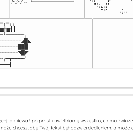
/づづ ~ ┗━━━━━━━━┛
⠀⠀⠛⢷⣄⣼⠃⠀⠀⠀⠀⠀⠀
⠀⠀⠀⠀⠉⠋⠀⠀⠀⠠⡥⠄⠀
━╭━╮╮

▅╋▅┫┃

━╰━━━━━━╮

┈┈┈┈┈┈┈◢▉◣

┈┈┈┈┈┈▉▉▉

┈┈┈┈┈┈◥▉◤

┈╭━┳━━━━╯

━━━┫﻿
cej, ponieważ po prostu uwielbiamy wszystko, co ma związe
może chcesz, aby Twój tekst był odzwierciedleniem, a może