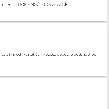
amym czasie! DOM - MOႧ - DOW - WOႧ
ków i innych kształtów. Możesz dodać je pod, nad lub