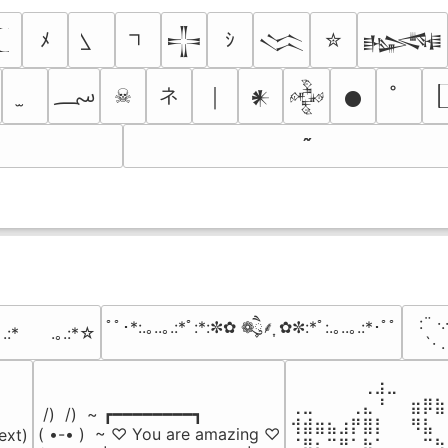
ﾒ
ｼ
✮
𒋲
𒈱
𒈙
؄
ネ
☠
￨
𒀭
𒅒
𒊹
⠀:¨ ·.
ﾟﾟ･*:.｡..｡.:*ﾟ:*:✼✿ ❁ཻུ۪۪⸙͎ ✿✼:*ﾟ:.｡..｡.:*･ﾟﾟ
｡.:*　　.｡.:*☆
⠀ `· 
⠀⠀⠀⠀⠀⠀⢀⣰⣀⠀⠀⠀⠀
⢀⣀⠀⠀⠀⢀⣄⠘⠀⠀⣶⡿⣷
 /)  /)  ~ ┏━━━━━━━━┓

⢺⣾⣶⣦⣰⡟⣿⡇⠀⠀⠻⣧⠀
( •-• )  ~ ♡ You are amazing ♡

ext)

⠈⢿⡆⠉⠛⠁⡷⠁⠀⠀⠀⠉⠳