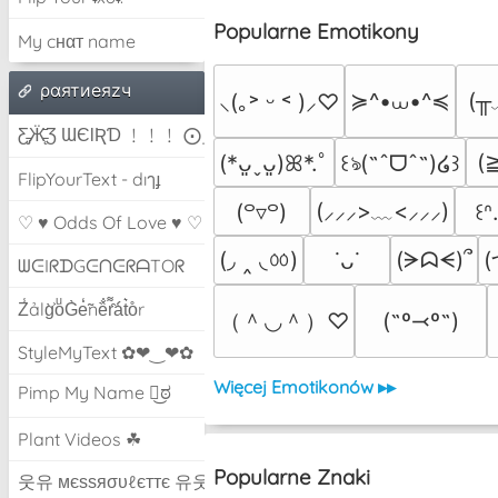
Popularne Emotikony
My cнαт name
ραятиeяzч
≽^•⩊•^≼
(╥
⸜(｡˃ ᵕ ˂ )⸝♡
Ƹ̵̡Ӝ̵̨̄Ʒ ƜЄƖƦƊ ﹗﹗﹗ ⨀_⨀
(
(*ᴗ͈ˬᴗ͈)ꕤ*.ﾟ
꒰ঌ(˶ˆᗜˆ˵)໒꒱
FlipYourText - dıๅɟ
(⸝⸝⸝>﹏<⸝⸝⸝)
(꒪▿꒪)
꒰ᐢ
♡ ♥ Odds Of Love ♥ ♡
(◞ ‸ ◟ㆀ)
(
(ᗒᗣᗕ)՞
˙ᴗ˙
ᗯᕮIᖇᗪGᕮᑎᕮᖇᗩTOᖇ
Z̾ảlg̀͐oͧG̀e̒̃nȅ̐r͌̑á͑t͛o̊r
（＾◡＾）♡
(˶º⤙º˶)
StyleMyText ✿❤‿❤✿
Więcej Emotikonów ▸▸
Pimp My Name ಠ͜ಠ
Plant Videos ☘
Popularne Znaki
웃유 мєѕѕяσυℓєттє 유웃