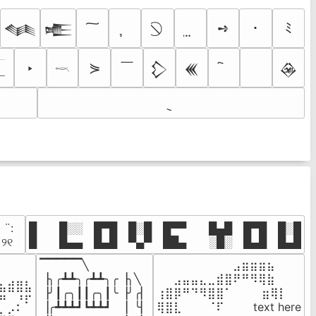
➺
･
ﾐ
𒈝
𒍫
￣
‣
⋟
𒁷
𒌍
𒊲
𓎖
· ¨:⠀

█  █░░ █▀█ █░█ █▀▀  █▄█ █▀█ █░█

. ୨୧⠀
█  █▄▄ █▄█ ▀▄▀ ██▄  ░█░ █▄█ █▄█
▔▔▔▔▔╲

⠀⠀⠀⠀⠀⠀⠀⠀⠀⣠⣶⣶⣶⣦⠀⠀

⠀⠀⠀⠀

▕╮╭┻┻╮╭┻┻╮╭▕╮╲

⠀⠀⣠⣤⣤⣄⣀⣾⣿⠟⠛⠻⢿⣷⠀

⣦⣾⣿⣧

▕╯┃╭╮┃┃╭╮┃╰▕╯╭▏

⢰⣿⡿⠛⠙⠻⣿⣿⠁⠀⠀ ⠀⣶⢿⡇

⠛⠀⡘⠏

▕╭┻┻┻┛┗┻┻┛  ▕  ╰▏

⢿⣿⣇⠀⠀⠀⠈⠏⠀⠀⠀ text here

⣦⣮⠁⠀
