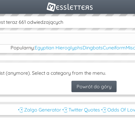
st teraz 661 odwiedzających
Popularny:
Egyptian Hieroglyphs
Dingbats
Cuneiform
Mis
ist (anymore). Select a category from the menu.
Powrót do góry
◔͜͡◔ Zalgo Generator
◔͜͡◔ Twitter Quotes
◔͜͡◔ Odds Of Lo