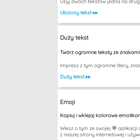
Użyj dwóch tekstów jedna na drugiej, 
Ułożony tekst ▸▸
Duży tekst
Twórz ogromne teksty ze znakami A
Impress z tym ogromne litery, zna
Duży tekst ▸▸
Emoji
Kopiuj i wklejaj kolorowe emotikon
Wiesz o tym ze swojej 💬 aplikacji
z naszej strony internetowej i uży