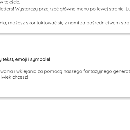
w tekście.
etters! Wystarczy przejrzeć główne menu po lewej stronie. L
tania, możesz skontaktować się z nami za pośrednictwem stron
 tekst, emoji i symbole!
owania i wklejania za pomocą naszego fantazyjnego generator
wiek chcesz!