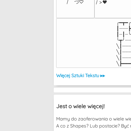
/    づ♡
/ >❤️
╭━┳━╭
┃┈┈┈┣
┃┈┃┈╰
╰┳╯┈┈
╲┃┈┈┈
╲┃┈┈┈
╲┃┈┈┈
╲┣━━━
Więcej Sztuki Tekstu ▸▸
Jest o wiele więcej!
Mamy do zaoferowania o wiele wię
A co z Shapes? Lub postacie? Być 