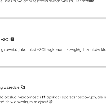
nie używając przestrzeni dwóch wierszy. ᵇaͤnͨdͬcͤrͣeͭaͥtͮeͤ
SCII 🅰️
ny również jako tekst ASCII, wykonane z zwykłych znaków kl
y wszędzie! 🥰
 do obsługi wiadomości i 👫 aplikacji społecznościowych, al
wać ich w dowolnym miejscu! 😊