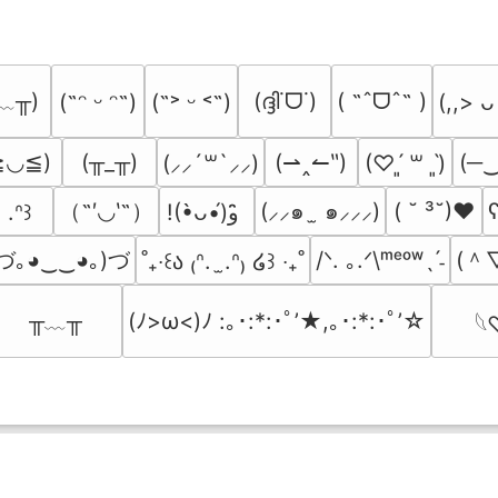
﹏╥)
(ദ്ദി˙ᗜ˙)
( ˶ˆᗜˆ˵ )
(˶ᵔ ᵕ ᵔ˶)
(˶˃ ᵕ ˂˶)
(,,> ᴗ
≧◡≦)
(╥_╥)
(⇀‸↼‶)
(─
(⸝⸝´꒳`⸝⸝)
(♡ˊ͈ ꒳ ˋ͈)
（˶′◡‵˶）
(⸝⸝๑  ̫ ๑⸝⸝⸝)
( ˘ ³˘)♥
ʕ
. .ᐢ꒱
!(•̀ᴗ•́)و ̑̑
づ｡◕‿‿◕｡)づ
(＾
/ᐠ. ｡.ᐟ\ᵐᵉᵒʷˎˊ˗
˚₊‧꒰ა ₍ᐢ.  ̫.ᐢ₎ ໒꒱ ‧₊˚
╥﹏╥
(ﾉ>ω<)ﾉ :｡･:*:･ﾟ’★,｡･:*:･ﾟ’☆
𓆩