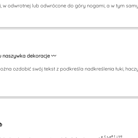
i, w odwrotnej lub odwrócone do góry nogami, a w tym s
stu naszywka dekoracje 〰️
na ozdobić swój tekst z podkreśla nadkreślenia łuki, haczy
