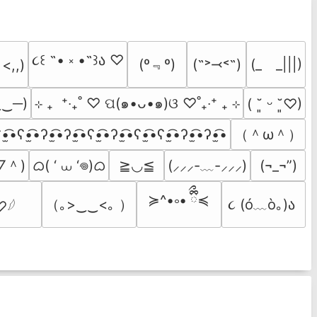
૮꒰ ˶• ༝ •˶꒱ა ♡
(º﹃º)
(˶˃⤙˂˶)
(_　_|||)
 <,,)
‿‿─)
⊹ ₊  ⁺‧₊˚ ♡ ପ(๑•ᴗ•๑)ଓ ♡˚₊‧⁺ ₊ ⊹
( ˘͈ ᵕ ˘͈♡)
（＾ω＾）
•̫͡•ʕ•̫͡•ʔ•̫͡•ʔ•̫͡•ʕ•̫͡•ʔ•̫͡•ʕ•̫͡•ʕ•̫͡•ʔ•̫͡•ʔ•̫͡•
▽＾)
ᜊ( ‘ ⩊ ‘𖦹)ᜊ
≧◡≦
(⸝⸝⸝-﹏-⸝⸝⸝)
(¬_¬”)
≽^•༚• ྀིྀ≼
（｡>‿‿<｡ ）
૮ (ó﹏ò｡)ა 
♡𓆪