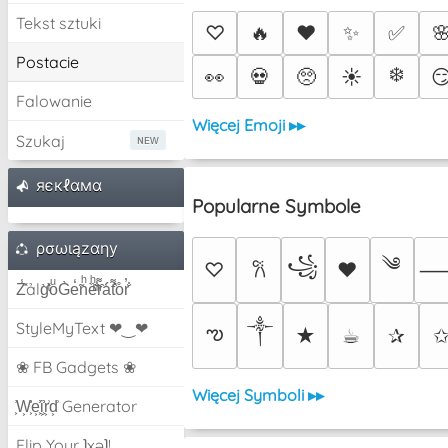
Tekst sztuki
♡
🔥
❤️
✨
✅

Postacie
❄️
👀
💀
🥺
☀️

Falowanie
Więcej Emoji ▸▸
Szukaj
яєкℓαмα
Popularne Symbole
ρσωιązαηу
༄
꧁
♡
♥
𐙚
Z̾̽ảlg̀͐ͭ̽oͧG̀e̒̃nͪȅͪͫ̏̐r͌̑á͑t͌̑͛o̊r̓̐
༒︎
StyleMyText ❤‿❤
ఌ
★
☕︎
✰
❀ FB Gadgets ❀
Więcej Symboli ▸▸
͕͗W͕͕͗͗e͕͕͗͗i͕͕͗͗r͕͗d͕͗ Generator
Flip Your ʇxəʇ!