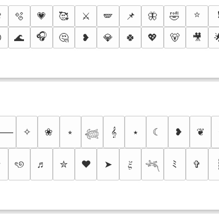
⭐

🫧
💗
🥰
⚔️
🪽
📌
🦋
🤣
🎧

🌊
🤔
❥
💎
🍀
💖
🐻
🎥
✧
❀
⭒
𝄞
⭑
☾
❥
❦
⸻
𓆉
✩
ৎ୭
♬
✮
❤
➤
𝜉
ﾐ
✞
𓆈