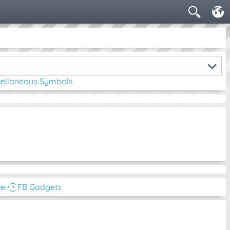
cellaneous Symbols
ve
◔͜͡◔ FB Gadgets