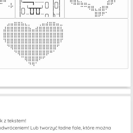
▕╰━━━┓┈┈┈╭╮▕╭╮▏

⠀⠻⣿⣷⣦⣤⣀⠀⠀⠀ ⠀⣾⡿⠃⠀

⠉⠀⠠⡧

▕╭╮╰┳┳┳┳╯╰╯▕╰╯▏

⠀⠀⠀⠀⠉⠉⠻⣿⣄⣴⣿⠟⠀⠀⠀

⠀⠀⠀⠀
▕╰╯┈┗┛┗┛┈╭╮▕╮┈▏
⠀⠀⠀⠀⠀⠀⠀⠀⣿⡿⠟⠁⠀⠀⠀
⠀⣠⣤⣶⣶⣦⣄⡀  ⠀⢀⣤⣴⣶⣶⣤⣀⠀

⣼⣿⣿⣿⣿⣿⣿⣷⣤⣾⣿⣿⣿⣿⣿⣿⣧

⣿⣿⣿⣿⣿⣿⣿⣿⣿⣿⣿⣿⣿⣿⣿⣿⣿

⠹⣿⣿⣿⣿⣿⣿⣿⣿⣿⣿⣿⣿⣿⣿⣿⠏

⠀⠙⢿⣿⣿⣿⣿⣿⣿⣿⣿⣿⣿⣿⣿⠋⠀

⠀⠀⠀⠙⢿⣿⣿⣿⣿⣿⣿⣿⡿⠛⠁⠀⠀

⠀⠀⠀⠀⠀⠉⢿⣿⣿⣿⠟⠋⠀⠀⠀⠀⠀

⠀⠀⠀⠀⠀⠀⠀⠙⠻⠁⠀⠀⠀⠀⠀⠀⠀⠀⠀⠀⠀⠀⠀
k z tekstem!
 odwróceniem! Lub tworzyć ładne fale, które można