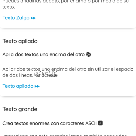
Puedes añadirlas debajo, por encima o por medio de su
texto.
Texto Zalgo ▸▸
Texto apilado
Apila dos textos uno encima del otro 📚
Apilar dos textos uno encima del otro sin utilizar el espacio
de dos líneas. ᵇaͤnͨdͬcͤrͣeͭaͥtͮeͤ
Texto apilado ▸▸
Texto grande
Crea textos enormes con caracteres ASCII 🅰️
Impresiona con este grandes letras, también conocidos