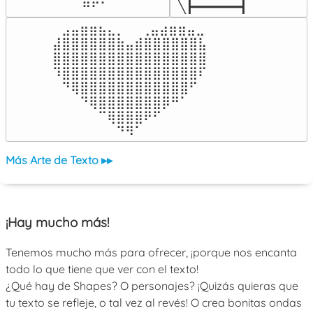
╲┣━━━━━━┫﻿
⠀⣠⣤⣶⣶⣦⣄⡀  ⠀⢀⣤⣴⣶⣶⣤⣀⠀

⣼⣿⣿⣿⣿⣿⣿⣷⣤⣾⣿⣿⣿⣿⣿⣿⣧

⣿⣿⣿⣿⣿⣿⣿⣿⣿⣿⣿⣿⣿⣿⣿⣿⣿

⠹⣿⣿⣿⣿⣿⣿⣿⣿⣿⣿⣿⣿⣿⣿⣿⠏

⠀⠙⢿⣿⣿⣿⣿⣿⣿⣿⣿⣿⣿⣿⣿⠋⠀

⠀⠀⠀⠙⢿⣿⣿⣿⣿⣿⣿⣿⡿⠛⠁⠀⠀

⠀⠀⠀⠀⠀⠉⢿⣿⣿⣿⠟⠋⠀⠀⠀⠀⠀

⠀⠀⠀⠀⠀⠀⠀⠙⠻⠁⠀⠀⠀⠀⠀⠀⠀⠀⠀⠀⠀⠀⠀
Más Arte de Texto ▸▸
¡Hay mucho más!
Tenemos mucho más para ofrecer, ¡porque nos encanta
todo lo que tiene que ver con el texto!
¿Qué hay de Shapes? O personajes? ¡Quizás quieras que
tu texto se refleje, o tal vez al revés! O crea bonitas ondas