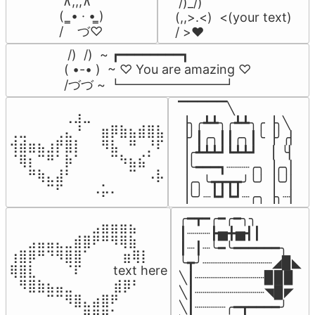
 ∧,,,∧

 /)_/)

(  ̳• · • ̳)

(,,>.<)  <(your text)

/    づ♡
/ >❤️
 /)  /)  ~ ┏━━━━━━━━┓

( •-• )  ~ ♡ You are amazing ♡

/づづ ~ ┗━━━━━━━━┛
▔▔▔▔▔╲

⠀⠀⠀⠀⠀⠀⢀⣰⣀⠀⠀⠀⠀⠀⠀⠀⠀

▕╮╭┻┻╮╭┻┻╮╭▕╮╲

⢀⣀⠀⠀⠀⢀⣄⠘⠀⠀⣶⡿⣷⣦⣾⣿⣧

▕╯┃╭╮┃┃╭╮┃╰▕╯╭▏

⢺⣾⣶⣦⣰⡟⣿⡇⠀⠀⠻⣧⠀⠛⠀⡘⠏

▕╭┻┻┻┛┗┻┻┛  ▕  ╰▏

⠈⢿⡆⠉⠛⠁⡷⠁⠀⠀⠀⠉⠳⣦⣮⠁⠀

▕╰━━━┓┈┈┈╭╮▕╭╮▏

⠀⠀⠛⢷⣄⣼⠃⠀⠀⠀⠀⠀⠀⠉⠀⠠⡧

▕╭╮╰┳┳┳┳╯╰╯▕╰╯▏

⠀⠀⠀⠀⠉⠋⠀⠀⠀⠠⡥⠄⠀⠀⠀⠀⠀
▕╰╯┈┗┛┗┛┈╭╮▕╮┈▏
╭━┳━╭━╭━╮╮

⠀⠀⠀⠀⠀⠀⠀⠀⠀⣠⣶⣶⣶⣦⠀⠀

┃┈┈┈┣▅╋▅┫┃

⠀⠀⣠⣤⣤⣄⣀⣾⣿⠟⠛⠻⢿⣷⠀

┃┈┃┈╰━╰━━━━━━╮

⢰⣿⡿⠛⠙⠻⣿⣿⠁⠀⠀ ⠀⣶⢿⡇

╰┳╯┈┈┈┈┈┈┈┈┈◢▉◣

⢿⣿⣇⠀⠀⠀⠈⠏⠀⠀⠀ text here

╲┃┈┈┈┈┈┈┈┈┈▉▉▉

⠀⠻⣿⣷⣦⣤⣀⠀⠀⠀ ⠀⣾⡿⠃⠀

╲┃┈┈┈┈┈┈┈┈┈◥▉◤

⠀⠀⠀⠀⠉⠉⠻⣿⣄⣴⣿⠟⠀⠀⠀

╲┃┈┈┈┈╭━┳━━━━╯

⠀⠀⠀⠀⠀⠀⠀⠀⣿⡿⠟⠁⠀⠀⠀