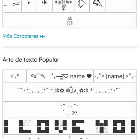
؄
‣
✈
𒀱
𒁷
𒈑
𓆣
Más Caracteres ▸▸
Arte de texto Popular
જ⁀➴
✧˖°
˚₊·—̳͟͞͞♡ name ♥️
‎‧₊˚✧[name]✧˚₊‧
ﾟﾟ･*:.｡..｡.:*ﾟ:*:✼✿ ❁ཻུ۪۪⸙͎ ✿✼:*ﾟ:.｡..｡.:*･ﾟﾟ
⠀:¨ ·.· ¨:⠀

⠀ `· . ୨୧⠀
█  █░░ █▀█ █░█ █▀▀  █▄█ █▀█ █░█
█  █▄▄ █▄█ ▀▄▀ ██▄  ░█░ █▄█ █▄