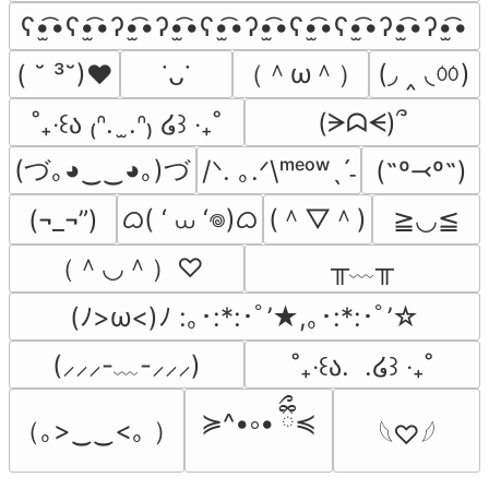
ʕ•̫͡•ʕ•̫͡•ʔ•̫͡•ʔ•̫͡•ʕ•̫͡•ʔ•̫͡•ʕ•̫͡•ʕ•̫͡•ʔ•̫͡•ʔ•̫͡•
（＾ω＾）
(◞ ‸ ◟ㆀ)
( ˘ ³˘)♥
˙ᴗ˙
(ᗒᗣᗕ)՞
˚₊‧꒰ა ₍ᐢ.  ̫.ᐢ₎ ໒꒱ ‧₊˚
(づ｡◕‿‿◕｡)づ
/ᐠ. ｡.ᐟ\ᵐᵉᵒʷˎˊ˗
(˶º⤙º˶)
ᜊ( ‘ ⩊ ‘𖦹)ᜊ
(＾▽＾)
(¬_¬”)
≧◡≦
（＾◡＾）♡
╥﹏╥
(ﾉ>ω<)ﾉ :｡･:*:･ﾟ’★,｡･:*:･ﾟ’☆
(⸝⸝⸝-﹏-⸝⸝⸝)
˚₊‧꒰ა.  .໒꒱ ‧₊˚
≽^•༚• ྀིྀ≼
（｡>‿‿<｡ ）
𓆩♡𓆪