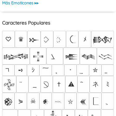
Más Emoticones ▸▸
Caracteres Populares
♡
♛
ﾒ
𒁍
𒁃
𒈙
𒋲
𒍫
𒈝
𒈱
➺
ｼ
･
✮
ネ
†
⚠
ﾐ
𒅒
⋟
☠
𒆙
𒀭
𒌍
⛥
𓎖