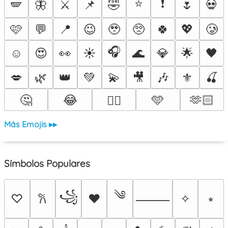
⭐
❗
🪽
🦋
⚔️
📌
🤣
🌷
💀
🩷
💬
📍
😉
🥹
🥺
🍀
💖
🥲
🎧
☺️
😍
👀
☀️
🌊
💎
🌟
🖤
💋
🌿
👑
💚
💫
🎥
🎶
⚜️
🍒
🤔
😂
🩵
🫶🏻
❤️‍🔥
Más Emojis ▸▸
Símbolos Populares
༄
꧁
♡
♥
✧
⭒
𐙚
⸻