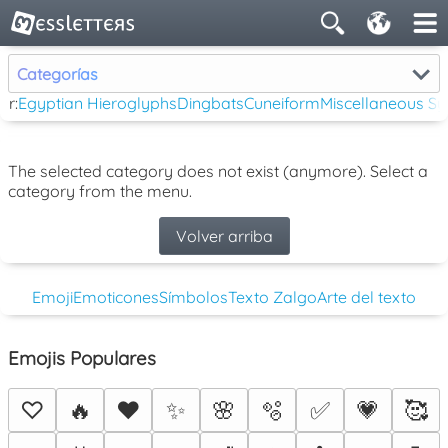
Categorías
ar:
Egyptian Hieroglyphs
Dingbats
Cuneiform
Miscellaneous S
The selected category does not exist (anymore). Select a
category from the menu.
Volver arriba
Emoji
Emoticones
Símbolos
Texto Zalgo
Arte del texto
Emojis Populares
♡
🔥
❤️
✨
🌸
🫧
✅
💗
🥰