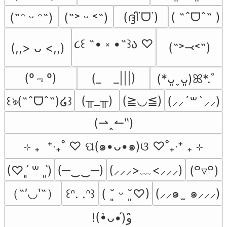
(ദ്ദി˙ᗜ˙)
( ˶ˆᗜˆ˵ )
(˶ᵔ ᵕ ᵔ˶)
(˶˃ ᵕ ˂˶)
૮꒰ ˶• ༝ •˶꒱ა ♡
(˶˃⤙˂˶)
(,,> ᴗ <,,)
(º﹃º)
(_　_|||)
(*ᴗ͈ˬᴗ͈)ꕤ*.ﾟ
(╥_╥)
(≧◡≦)
꒰ঌ(˶ˆᗜˆ˵)໒꒱
(⸝⸝´꒳`⸝⸝)
(⇀‸↼‶)
⊹ ₊  ⁺‧₊˚ ♡ ପ(๑•ᴗ•๑)ଓ ♡˚₊‧⁺ ₊ ⊹
(─‿‿─)
(⸝⸝⸝>﹏<⸝⸝⸝)
(♡ˊ͈ ꒳ ˋ͈)
(꒪▿꒪)
（˶′◡‵˶）
(⸝⸝๑  ̫ ๑⸝⸝⸝)
꒰ᐢ. .ᐢ꒱
( ˘͈ ᵕ ˘͈♡)
!(•̀ᴗ•́)و ̑̑