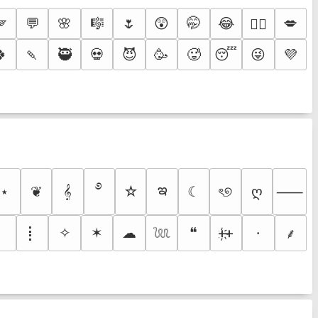
🪽
💬
🌸
🎼
🌷
😲
🤭
😂
💋
❤️‍🔥
🍀
🍡
🥷
💀
😈
🥳
🥵
😴
😜
💜
࿔
ఇ
⋆
❦
𝄞
☆
☾
ৎ୭
ღ
⸺
⡇
✧
✶
☁
❝
ᚐ҉ᚐ
⸱
⸙
𓆙