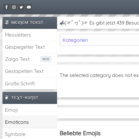
мєιηєм тєкѕт
(☞ﾟヮﾟ)☞ Es gibt jetzt 439 Besuc
Messletters
Kategorien
Gespiegelter Text
Zalgo Text
Gestapelten Text
The selected category does not ex
Große Schrift
тєχт-кυηѕт
Emoji
Emoticons
Beliebte Emojis
Symbole