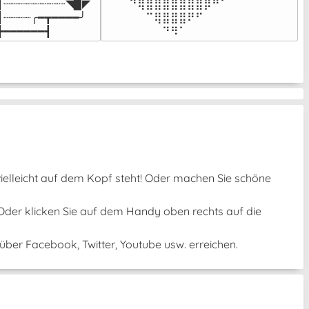
┃┈┈┈┈┈┈┈┈┈◥▉◤

⠀⠀⠀⠙⢿⣿⣿⣿⣿⣿⣿⣿⡿⠛⠁⠀⠀

┃┈┈┈┈╭━┳━━━━╯

⠀⠀⠀⠀⠀⠉⢿⣿⣿⣿⠟⠋⠀⠀⠀⠀⠀

┣━━━━━━┫﻿
⠀⠀⠀⠀⠀⠀⠀⠙⠻⠁⠀⠀⠀⠀⠀⠀⠀⠀⠀⠀⠀⠀⠀
 vielleicht auf dem Kopf steht! Oder machen Sie schöne
 Oder klicken Sie auf dem Handy oben rechts auf die
ber Facebook, Twitter, Youtube usw. erreichen.