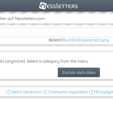
her auf Messletters.com
Beliebt:
Blush
Smiling
Anime
Crying
ist (anymore). Select a category from the menu.
Zurück nach oben
◔͜͡◔ Weird Generator
◔͜͡◔ Chatname Inspiration
◔͜͡◔ FB Gadge