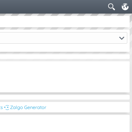
ts
◔͜͡◔ Zalgo Generator