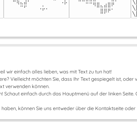
⠀⠀⠛⢷⣄⣼⠃⠀⠀⠀⠀⠀⠀⠉⠀⠠⡧

╲
⠀⠀⠀⠀⠉⠉⠻⣿⣄⣴⣿⠟⠀⠀⠀

⠀⠀⠀⠀⠉⠋⠀⠀⠀⠠⡥⠄⠀⠀⠀⠀⠀
╲
⠀⠀⠀⠀⠀⠀⠀⠀⣿⡿⠟⠁⠀⠀⠀⠀
╲
il wir einfach alles lieben, was mit Text zu tun hat!
e? Vielleicht möchten Sie, dass Ihr Text gespiegelt ist, oder
 Text verwenden können.
un! Schaut einfach durch das Hauptmenü auf der linken Seite.
aben, können Sie uns entweder über die Kontaktseite oder ü