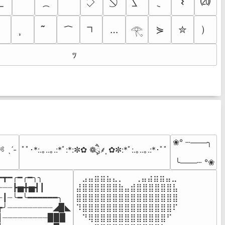
⒇
𐌔
）
…
⋟
✮
𓂀
ｯ
❀° ┄───╮

 ˎˊ-
ﾟﾟ･*:.｡..｡.:*ﾟ:*:✼✿ ❁ཻུ۪۪⸙͎ ✿✼:*ﾟ:.｡..｡.:*･ﾟﾟ
 ╰───┄ °❀
━┳━╭━╭━╮╮

⠀⣠⣤⣶⣶⣦⣄⡀  ⠀⢀⣤⣴⣶⣶⣤⣀⠀

┈┈┈┣▅╋▅┫┃

⣼⣿⣿⣿⣿⣿⣿⣷⣤⣾⣿⣿⣿⣿⣿⣿⣧

┈┃┈╰━╰━━━━━━╮

⣿⣿⣿⣿⣿⣿⣿⣿⣿⣿⣿⣿⣿⣿⣿⣿⣿

┳╯┈┈┈┈┈┈┈┈┈◢▉◣

⠹⣿⣿⣿⣿⣿⣿⣿⣿⣿⣿⣿⣿⣿⣿⣿⠏

┃┈┈┈┈┈┈┈┈┈▉▉▉

⠀⠙⢿⣿⣿⣿⣿⣿⣿⣿⣿⣿⣿⣿⣿⠋⠀
