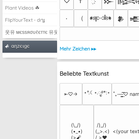
♡
†
𒁍

Plant Videos ☘
（
٠
𒀰
𒆎

FlipYourText - dıๅɟ
웃유 мєѕѕяσυℓєттє 유웃
αηzєιgє
Mehr Zeichen ▸▸
Beliebte Textkunst
⋆°.☾⋆.ೃ࿔*:⋆
⤜♡→
˚₊·—̳͟͞͞♡ na
(\_/)

 /)_/)

(•_•)

(,,>.<)  <(your text
(>🧨
/ >❤️