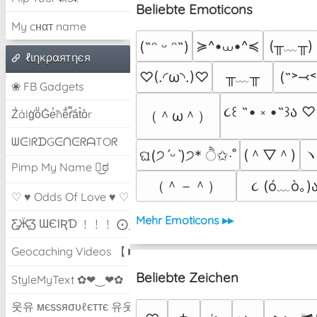
Beliebte Emoticons
My cнαт name
≽^•⩊•^≼
(╥﹏╥)
(˶ᵔ ᵕ ᵔ˶)
ℓιηкραятηєя
╥﹏╥
♡(.◜ω◝.)♡
(˶˃⤙˂
❀ FB Gadgets
૮꒰ ˶• ༝ •˶꒱ა ♡
Z̾ảlg̀͐oͧG̀e̒̃nȅ̐r͌̑á͑t͛o̊r
（＾ω＾）
ᗯᕮIᖇᗪGᕮᑎᕮᖇᗩTOᖇ
(＾▽＾)
ヽ
ଘ(੭ˊᵕˋ)੭* ੈ✩‧˚
Pimp My Name ಠ͜ಠ
（＾－＾）
૮ (ó﹏ò｡)ა
♡ ♥ Odds Of Love ♥ ♡
Mehr Emoticons ▸▸
Ƹ̵̡Ӝ̵̨̄Ʒ ƜЄƖƦƊ ﹗﹗﹗ ⨀_⨀
Geocaching Videos 【►】
Beliebte Zeichen
StyleMyText ✿❤‿❤✿
웃유 мєѕѕяσυℓєттє 유웃