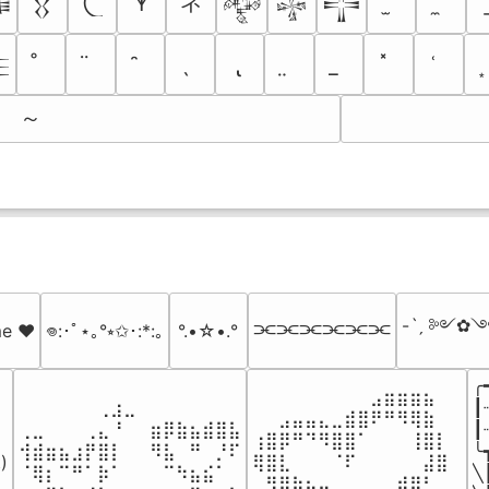
ネ
𐊵

𒌐
𒅒
𒈔
𒋲

～
-ˋˏ ༻✿༺
⫘⫘⫘⫘⫘⫘
me ♥️
𖦹:･ﾟ⋆｡°⭒✩･:*:｡
°.•☆•.°
╭
⠀⠀⠀⠀⠀⠀⠀⠀⠀⣠⣶⣶⣶⣦⠀⠀

⠀⠀⠀⠀⠀⠀⢀⣰⣀⠀⠀⠀⠀⠀⠀⠀⠀

┃
⠀⠀⣠⣤⣤⣄⣀⣾⣿⠟⠛⠻⢿⣷⠀

⢀⣀⠀⠀⠀⢀⣄⠘⠀⠀⣶⡿⣷⣦⣾⣿⣧

┃
⢰⣿⡿⠛⠙⠻⣿⣿⠁⠀⠀⠀⢸⣿⡇

⢺⣾⣶⣦⣰⡟⣿⡇⠀⠀⠻⣧⠀⠛⠀⡘⠏

╰
)

⢿⣿⣇⠀⠀⠀⠈⠏⠀⠀⠀⠀⠀⣼⣿⠀

⠈⢿⡆⠉⠛⠁⡷⠁⠀⠀⠀⠉⠳⣦⣮⠁⠀

╲
⠀⠻⣿⣷⣦⣤⣀⠀⠀⠀⠀⣾⡿⠃⠀
