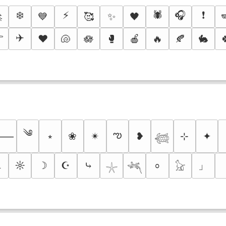
❄️
⚡
🕷️
🎧
❗

💙
🥰
✨
🖤

✈️
♥️
🐚
🪷
🥊
🍎
🔥
🍂
🐇
༄
ఌ
⭒
❀
✴︎
❥
⊹
✦
⸻
𓆉
」
☼
☽
☪
⤷
⸰
⛧
𓇼
𓆈
𓃠