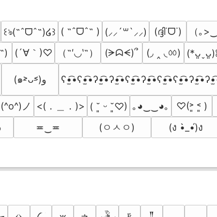
（｡>‿
( ˶ˆᗜˆ˵ )
(ദ്ദി˙ᗜ˙)
꒰ঌ(˶ˆᗜˆ˵)໒꒱
(⸝⸝´꒳`⸝⸝)
(´∀｀)♡
（˶′◡‵˶）
(◞ ‸ ◟ㆀ)
˶)
(ᗒᗣᗕ)՞
(*ᴗ͈ˬᴗ͈
(๑˃̵ᴗ˂̵)و
ʕ•̫͡•ʕ•̫͡•ʔ•̫͡•ʔ•̫͡•ʕ•̫͡•ʔ•̫͡•ʕ•̫͡•ʕ•̫͡•ʔ•̫͡•ʔ•̫
(^o^)ノ
<(．＿．)>
｡◕‿‿◕｡
♡(˃͈ ˂͈ )
( ˘͈ ᵕ ˘͈♡)
 
(ㅇㅅㅇ)
≖‿≖
(ง •̀_•́)ง