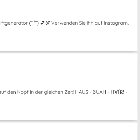
ftgenerator (˘ ³˘) 💕💯 Verwenden Sie ihn auf Instagram,
uf den Kopf in der gleichen Zeit! HAUS - ƧUAH - H∀ႶƧ -