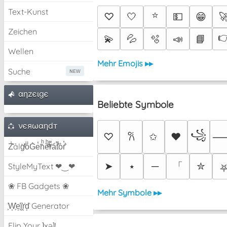
Text-Kunst
⭐
♡
🤍
💵
😁

Zeichen

💫
💦
🫧
📣
📘
Wellen
Mehr Emojis ▸▸
Suche
αηzєιgє
Beliebte Symbole
νєяωαηdт
꧁
♡
✩
♥
𐙚
Z̾̽ảlg̀͐ͭ̽oͧG̀e̒̃nͪȅͪͫ̏̐r͌̑á͑t͌̑͛o̊r̓̐
「
➤
⭑
─
✮
StyleMyText ❤‿❤
❀ FB Gadgets ❀
Mehr Symbole ▸▸
͕͗W͕͕͗͗e͕͕͗͗i͕͕͗͗r͕͗d͕͗ Generator
Flip Your ʇxəʇ!