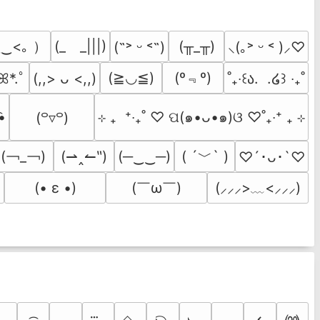
‿<｡ ）
(_　_|||)
(╥_╥)
(˶˃ ᵕ ˂˶)
⸜(｡˃ ᵕ ˂ )⸝♡
(º﹃º)
(≧◡≦)
)ꕤ*.ﾟ
(,,> ᴗ <,,)
˚₊‧꒰ა.  .໒꒱ ‧₊˚
͡•
⊹ ₊  ⁺‧₊˚ ♡ ପ(๑•ᴗ•๑)ଓ ♡˚₊‧⁺ ₊ ⊹
(꒪▿꒪)
(￢_￢)
( ´﹀` )
(⇀‸↼‶)
(─‿‿─)
♡´･ᴗ･`♡
(￣ω￣﻿)
(• ε •)
(⸝⸝⸝>﹏<⸝⸝⸝)