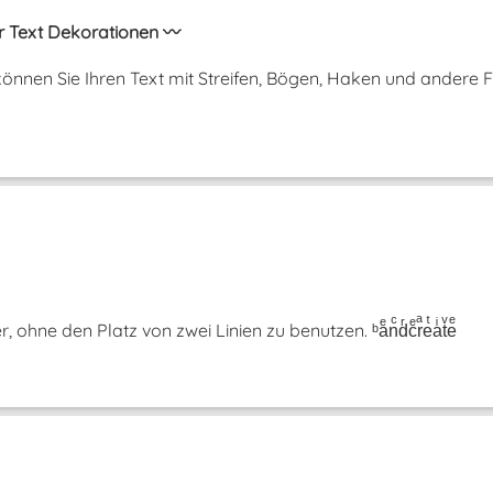
r Text Dekorationen 〰️
önnen Sie Ihren Text mit Streifen, Bögen, Haken und andere 
hne den Platz von zwei Linien zu benutzen. ᵇaͤnͨdͬcͤrͣeͭaͥtͮeͤ