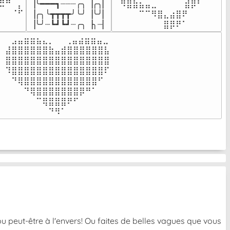
▕╰━━━┓┈┈┈╭╮▕╭╮▏

⠀⠻⣿⣷⣦⣤⣀⠀⠀⠀ ⠀⣾⡿⠃⠀

⠉⠀⠠⡧

▕╭╮╰┳┳┳┳╯╰╯▕╰╯▏

⠀⠀⠀⠀⠉⠉⠻⣿⣄⣴⣿⠟⠀⠀⠀

⠀⠀⠀⠀
▕╰╯┈┗┛┗┛┈╭╮▕╮┈▏
⠀⠀⠀⠀⠀⠀⠀⠀⣿⡿⠟⠁⠀⠀⠀
⠀⣠⣤⣶⣶⣦⣄⡀  ⠀⢀⣤⣴⣶⣶⣤⣀⠀

⣼⣿⣿⣿⣿⣿⣿⣷⣤⣾⣿⣿⣿⣿⣿⣿⣧

⣿⣿⣿⣿⣿⣿⣿⣿⣿⣿⣿⣿⣿⣿⣿⣿⣿

⠹⣿⣿⣿⣿⣿⣿⣿⣿⣿⣿⣿⣿⣿⣿⣿⠏

⠀⠙⢿⣿⣿⣿⣿⣿⣿⣿⣿⣿⣿⣿⣿⠋⠀

⠀⠀⠀⠙⢿⣿⣿⣿⣿⣿⣿⣿⡿⠛⠁⠀⠀

⠀⠀⠀⠀⠀⠉⢿⣿⣿⣿⠟⠋⠀⠀⠀⠀⠀

⠀⠀⠀⠀⠀⠀⠀⠙⠻⠁⠀⠀⠀⠀⠀⠀⠀⠀⠀⠀⠀⠀⠀
u peut-être à l'envers! Ou faites de belles vagues que vous