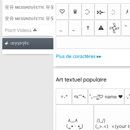
웃유 мєѕѕяσυℓєттє 유웃
♡
♛
ﾒ
𒁍
웃유 мєѕѕяσυℓєттє 유웃
†
⚠
𒅒
Plant Videos ☘
αηηση¢є
Plus de caractères ▸▸
Art textuel populaire
✧˖°
જ⁀➴
˚₊·—̳͟͞͞♡ name ♥️
‎‧
 ∧,,,∧

 /)_/)

(  ̳• · • ̳)

(,,>.<)  <(your t