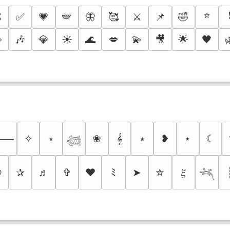
⭐

✅
💗
🪽
🦋
🥰
⚔️
📌
🤣

🎶
💎
☀️
🌊
💋
💫
🎥
🌟
🖤
✧
⭒
❀
𝄞
⭑
❥
⋆
☾
⸻
𓆉
୭
✰
♬
✞
❤
ﾐ
➤
✮
𝜉
𓆈