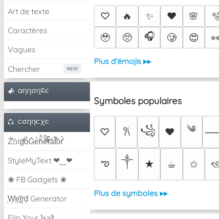
Art de texte
♡
🔥
✨
❤️
🌸

Caractères
🎧
🥹
🥺
🥲
😍

Vagues
Plus d'émojis ▸▸
Chercher
αηηση¢є
Symboles populaires
cσηηєχє
༄
꧁
♡
♥
𐙚
Z̾̽ảlg̀͐ͭ̽oͧG̀e̒̃nͪȅͪͫ̏̐r͌̑á͑t͌̑͛o̊r̓̐
༒︎
StyleMyText ❤‿❤
ఌ
★
☕︎
✩
ৎ
❀ FB Gadgets ❀
Plus de symboles ▸▸
͕͗W͕͕͗͗e͕͕͗͗i͕͕͗͗r͕͗d͕͗ Generator
Flip Your ʇxəʇ!