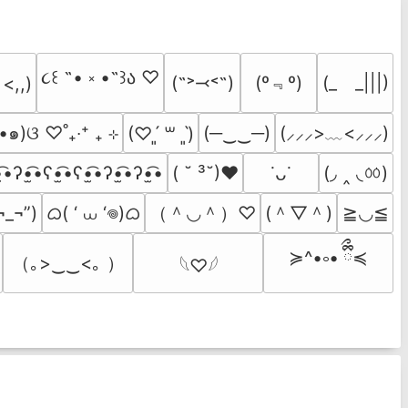
૮꒰ ˶• ༝ •˶꒱ა ♡
(º﹃º)
(˶˃⤙˂˶)
(_　_|||)
 <,,)
•๑)ଓ ♡˚₊‧⁺ ₊ ⊹
(─‿‿─)
(⸝⸝⸝>﹏<⸝⸝⸝)
(♡ˊ͈ ꒳ ˋ͈)
(◞ ‸ ◟ㆀ)
̫͡•ʔ•̫͡•ʕ•̫͡•ʕ•̫͡•ʔ•̫͡•ʔ•̫͡•
( ˘ ³˘)♥
˙ᴗ˙
ᜊ( ‘ ⩊ ‘𖦹)ᜊ
（＾◡＾）♡
(＾▽＾)
¬_¬”)
≧◡≦
≽^•༚• ྀིྀ≼
（｡>‿‿<｡ ）
𓆩♡𓆪