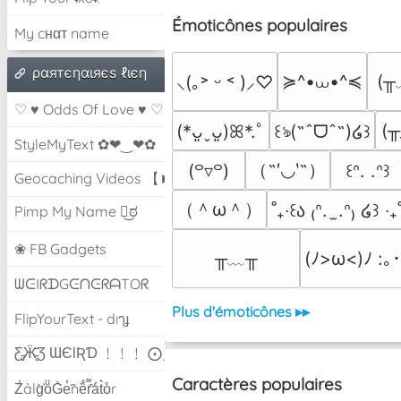
Émoticônes populaires
My cнαт name
ραятєηαιяєѕ ℓιєη
≽^•⩊•^≼
(╥
⸜(｡˃ ᵕ ˂ )⸝♡
♡ ♥ Odds Of Love ♥ ♡
(╥
(*ᴗ͈ˬᴗ͈)ꕤ*.ﾟ
꒰ঌ(˶ˆᗜˆ˵)໒꒱
StyleMyText ✿❤‿❤✿
（˶′◡‵˶）
(꒪▿꒪)
꒰ᐢ. .ᐢ꒱
Geocaching Videos 【►】
（＾ω＾）
˚₊‧꒰ა ₍ᐢ.  ̫.ᐢ₎ ໒꒱ ‧₊
Pimp My Name ಠ͜ಠ
❀ FB Gadgets
╥﹏╥
(ﾉ>ω<)ﾉ :｡･
ᗯᕮIᖇᗪGᕮᑎᕮᖇᗩTOᖇ
Plus d'émoticônes ▸▸
FlipYourText - dıๅɟ
Ƹ̵̡Ӝ̵̨̄Ʒ ƜЄƖƦƊ ﹗﹗﹗ ⨀_⨀
Caractères populaires
Z̾ảlg̀͐oͧG̀e̒̃nȅ̐r͌̑á͑t͛o̊r