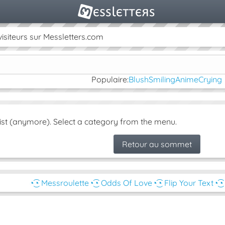
isiteurs sur Messletters.com
Populaire:
Blush
Smiling
Anime
Crying
ist (anymore). Select a category from the menu.
Retour au sommet
◔͜͡◔ Messroulette
◔͜͡◔ Odds Of Love
◔͜͡◔ Flip Your Text
◔͜͡