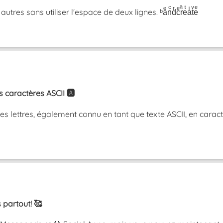
res sans utiliser l'espace de deux lignes. ᵇaͤnͨdͬcͤrͣeͭaͥtͮeͤ
caractères ASCII 🅰️
 lettres, également connu en tant que texte ASCII, en caractè
 partout! 🥰