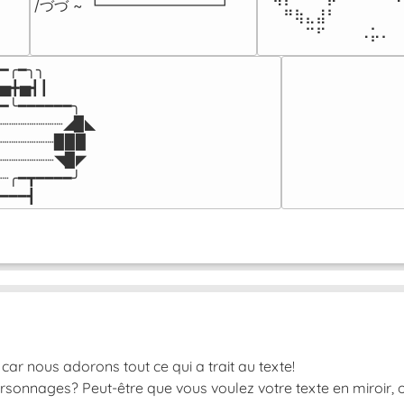
/づづ ~ ┗━━━━━━━━┛
⠀⠀⠛⢷⣄⣼⠃⠀⠀⠀⠀⠀⠀
⠀⠀⠀⠀⠉⠋⠀⠀⠀⠠⡥⠄⠀
━╭━╮╮

▅╋▅┫┃

━╰━━━━━━╮

┈┈┈┈┈┈┈◢▉◣

┈┈┈┈┈┈▉▉▉

┈┈┈┈┈┈◥▉◤

┈╭━┳━━━━╯

━━━┫﻿
car nous adorons tout ce qui a trait au texte!
rsonnages? Peut-être que vous voulez votre texte en miroir, o