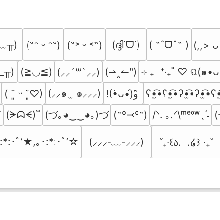
﹏╥)
(ദ്ദി˙ᗜ˙)
( ˶ˆᗜˆ˵ )
(˶ᵔ ᵕ ᵔ˶)
(˶˃ ᵕ ˂˶)
(,,> ᴗ
_╥)
(≧◡≦)
(⇀‸↼‶)
⊹ ₊  ⁺‧₊˚ ♡ ପ(๑•ᴗ
(⸝⸝´꒳`⸝⸝)
(⸝⸝๑  ̫ ๑⸝⸝⸝)
ʕ•̫͡•ʕ•̫͡•ʔ•̫͡•ʔ•̫͡•ʕ•
( ˘͈ ᵕ ˘͈♡)
!(•̀ᴗ•́)و ̑̑
(づ｡◕‿‿◕｡)づ
(ᗒᗣᗕ)՞
(˶º⤙º˶)
/ᐠ. ｡.ᐟ\ᵐᵉᵒʷˎˊ˗
(
˚
:*:･ﾟ’★,｡･:*:･ﾟ’☆
(⸝⸝⸝-﹏-⸝⸝⸝)
˚₊‧꒰ა.  .໒꒱ ‧₊˚