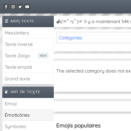
мση тєxтє
(☞ﾟヮﾟ)☞ Il y a maintenant 544 v
Messletters
Catégories
Texte inversé
Texte Zalgo
Texte empilé
The selected category does not ex
Grand texte
αят dє тєχтє
Emoji
Émoticônes
Emojis populaires
Symboles