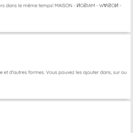
l'envers dans le même temps! MAISON - ИOƧIAM - W∀IƧOИ -
e et d'autres formes. Vous pouvez les ajouter dans, sur ou