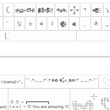
𒈙
𒁃
𒈝
𒋲
𒍫
ネ
☠
ﾐ
𒆙
𒌍
⛥
⠀:¨ ·.
ﾟﾟ･*:.｡..｡.:*ﾟ:*:✼✿ ❁ཻུ۪۪⸙͎ ✿✼:*ﾟ:.｡..｡.:*･ﾟﾟ
₊˚✧[name]✧˚₊‧
⠀ `· 
⠀⠀⠀⠀⠀⠀⢀⣰⣀⠀⠀⠀⠀
⢀⣀⠀⠀⠀⢀⣄⠘⠀⠀⣶⡿⣷
 /)  /)  ~ ┏━━━━━━━━┓

⢺⣾⣶⣦⣰⡟⣿⡇⠀⠀⠻⣧⠀
( •-• )  ~ ♡ You are amazing ♡

ext)

⠈⢿⡆⠉⠛⠁⡷⠁⠀⠀⠀⠉⠳