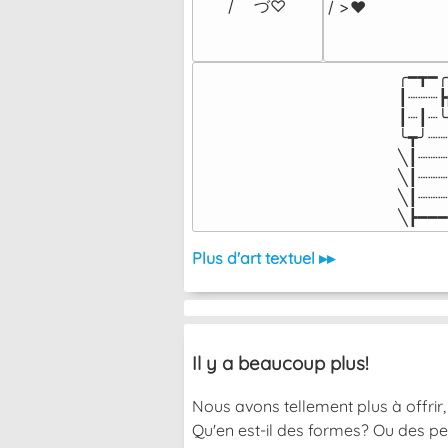
/    づ♡
/ >❤️
╭━┳━╭
┃┈┈┈┣
┃┈┃┈╰
╰┳╯┈┈
╲┃┈┈┈
╲┃┈┈┈
╲┃┈┈┈
╲┣━━━
Plus d'art textuel ▸▸
Il y a beaucoup plus!
Nous avons tellement plus à offrir, 
Qu'en est-il des formes? Ou des pe