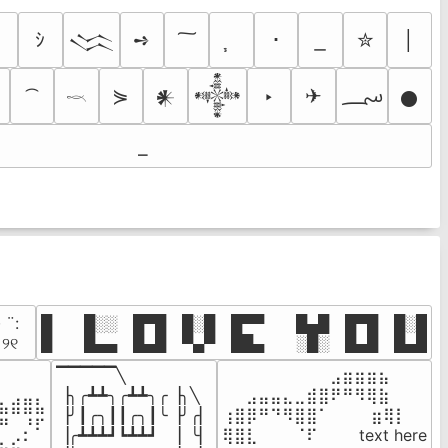
ｼ
➺
･
✮
│
𒈱
؄
⋟
‣
✈
𒀭
𒀱
𒊹
𓎖
· ¨:⠀

█  █░░ █▀█ █░█ █▀▀  █▄█ █▀█ █░█

. ୨୧⠀
█  █▄▄ █▄█ ▀▄▀ ██▄  ░█░ █▄█ █▄█
▔▔▔▔▔╲

⠀⠀⠀⠀⠀⠀⠀⠀⠀⣠⣶⣶⣶⣦⠀⠀

⠀⠀⠀⠀

▕╮╭┻┻╮╭┻┻╮╭▕╮╲

⠀⠀⣠⣤⣤⣄⣀⣾⣿⠟⠛⠻⢿⣷⠀

⣦⣾⣿⣧

▕╯┃╭╮┃┃╭╮┃╰▕╯╭▏

⢰⣿⡿⠛⠙⠻⣿⣿⠁⠀⠀ ⠀⣶⢿⡇

⠛⠀⡘⠏

▕╭┻┻┻┛┗┻┻┛  ▕  ╰▏

⢿⣿⣇⠀⠀⠀⠈⠏⠀⠀⠀ text here

⣦⣮⠁⠀
