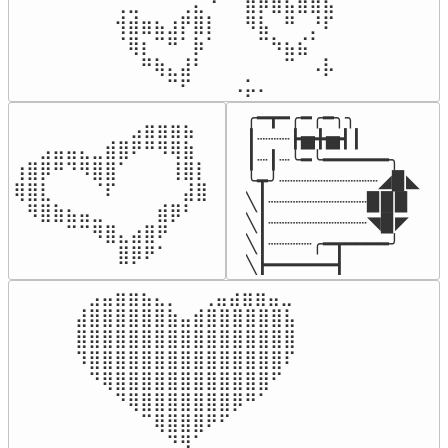
⢀⣀⠀⠀⠀⢀⣄⠘⠀⠀⣶⡿⣷⣦⣾⣿⣧

⢺⣾⣶⣦⣰⡟⣿⡇⠀⠀⠻⣧⠀⠛⠀⡘⠏

⠈⢿⡆⠉⠛⠁⡷⠁⠀⠀⠀⠉⠳⣦⣮⠁⠀

⠀⠀⠛⢷⣄⣼⠃⠀⠀⠀⠀⠀⠀⠉⠀⠠⡧

⠀⠀⠀⠀⠉⠋⠀⠀⠀⠠⡥⠄⠀⠀⠀⠀⠀
╭━┳━╭━╭━╮╮

⠀⠀⠀⠀⠀⠀⠀⠀⠀⣠⣶⣶⣶⣦⠀⠀

┃┈┈┈┣▅╋▅┫┃

⠀⠀⣠⣤⣤⣄⣀⣾⣿⠟⠛⠻⢿⣷⠀

┃┈┃┈╰━╰━━━━━━╮

⢰⣿⡿⠛⠙⠻⣿⣿⠁⠀⠀⠀⢸⣿⡇

╰┳╯┈┈┈┈┈┈┈┈┈◢▉◣

⢿⣿⣇⠀⠀⠀⠈⠏⠀⠀⠀⠀⠀⣼⣿⠀

╲┃┈┈┈┈┈┈┈┈┈▉▉▉

⠀⠻⣿⣷⣦⣤⣀⠀⠀⠀⠀⣾⡿⠃⠀

╲┃┈┈┈┈┈┈┈┈┈◥▉◤

⠀⠀⠀⠀⠉⠉⠻⣿⣄⣴⣿⠟⠀⠀⠀

╲┃┈┈┈┈╭━┳━━━━╯

⠀⠀⠀⠀⠀⠀⠀⠀⣿⡿⠟⠁⠀⠀⠀⠀
╲┣━━━━━━┫﻿
⠀⣠⣤⣶⣶⣦⣄⡀  ⠀⢀⣤⣴⣶⣶⣤⣀⠀

⣼⣿⣿⣿⣿⣿⣿⣷⣤⣾⣿⣿⣿⣿⣿⣿⣧

⣿⣿⣿⣿⣿⣿⣿⣿⣿⣿⣿⣿⣿⣿⣿⣿⣿

⠹⣿⣿⣿⣿⣿⣿⣿⣿⣿⣿⣿⣿⣿⣿⣿⠏

⠀⠙⢿⣿⣿⣿⣿⣿⣿⣿⣿⣿⣿⣿⣿⠋⠀

⠀⠀⠀⠙⢿⣿⣿⣿⣿⣿⣿⣿⡿⠛⠁⠀⠀

⠀⠀⠀⠀⠀⠉⢿⣿⣿⣿⠟⠋⠀⠀⠀⠀⠀

⠀⠀⠀⠀⠀⠀⠀⠙⠻⠁⠀⠀⠀⠀⠀⠀⠀⠀⠀⠀⠀⠀⠀