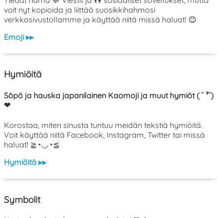
voit nyt kopioida ja liittää suosikkihahmosi
verkkosivustollamme ja käyttää niitä missä haluat! 😊
Emoji ▸▸
Hymiöitä
Söpö ja hauska japanilainen Kaomoji ja muut hymiöt ( ˘ ³˘)
❤
Korostaa, miten sinusta tuntuu meidän tekstiä hymiöitä.
Voit käyttää niitä Facebook, Instagram, Twitter tai missä
haluat! ≧◔◡◔≦
Hymiöitä ▸▸
Symbolit