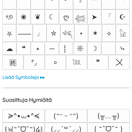
「
ৎ୭
❀
❦
☾
ღ
➤
☪
𓆉
」
✮
⋆
✶
⟡
⸺
⛧
𓆈
𓃠
☁
❝
⭑
─
⡇
☼
☽
⤷
〤
❞
⸰
🈡
㌨
𓆙
Lisää Symboleja ▸▸
Suosittuja Hymiöitä
≽^•⩊•^≼
(╥﹏╥)
(˶ᵔ ᵕ ᵔ˶)
( ˶ˆᗜˆ˵ )
꒰ঌ(˶ˆᗜˆ˵)໒꒱
(⸝⸝´꒳`⸝⸝)