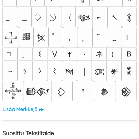
（
𒀲
𒀸
𒀹
𒃽
𒋲
𒌃
𒍮
ネ
）
Ｂ
𐌔
∀
٠
𐊵
～
ｯ
ｼ
ﾐ
𒀃
￨
𒀬
𒀭
𒀮
𒀱
𒁃
𒁷
𒁹
𒆎
𒆙
Lisää Merkkejä ▸▸
Suosittu Tekstitaide