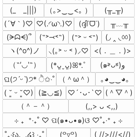
（｡>‿‿<｡ ）
(_　_|||)
(╥_╥)
(´∀｀)♡
╥﹏╥
♡(.◜ω◝.)♡
(ദ്ദി˙ᗜ˙)
(◞ ‸ ◟ㆀ)
(ᗒᗣᗕ)՞
(˶˃⤙˂˶)
(˶˃ ᵕ ˂˶)
ヽ(^o^)ノ
<(．＿．)>
⸜(｡˃ ᵕ ˂ )⸝♡
（˶′◡‵˶）
(๑˃̵ᴗ˂̵)و
(*ᴗ͈ˬᴗ͈)ꕤ*.ﾟ
（＾ω＾）
｡◕‿‿◕｡
ଘ(੭ˊᵕˋ)੭* ੈ✩‧˚
(＾▽＾)
(≧◡≦)
( ˘͈ ᵕ ˘͈♡)
♡´･ᴗ･`♡
（＾－＾）
(,,> ᴗ <,,)
⊹ ₊  ⁺‧₊˚ ♡ ପ(๑•ᴗ•๑)ଓ ♡˚₊‧⁺ ₊ ⊹
( //>///<//)
˚₊‧꒰ა.  .໒꒱ ‧₊˚
(꒪▿꒪)