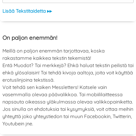
Lisää Tekstitaidetta ▸▸
On paljon enemmän!
Meillä on paljon enemmän tarjottavaa, koska
rakastamme kaikkea tekstin tekemistä!
Entä Muodot? Tai merkkejä? Ehkä haluat tekstin peilistä tai
ehkä ylösalaisin! Tai tehdä kivoja aaltoja, joita voit käyttää
erotuslinjoina tekstissä.
Voit tehdä sen kaiken Messletters! Katsele vain
vasemmalla olevaa päävalikkoa. Tai mobiililaitteessa
napsauta oikeassa yläkulmassa olevaa valikkopainiketta.
Jos sinulla on ehdotuksia tai kysymyksiä, voit ottaa meihin
yhteyttä joko yhteystiedon tai muun Facebookin, Twitterin,
Youtubein jne.