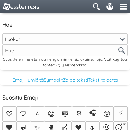
Hae
Luokat
Suosittelemme etsimään englanninkielisiä avainsanoja. Voit käyttää
tähteä (*) yleismerkkinä.
Emoji
Hymiöitä
Symbolit
Zalgo teksti
Teksti taidetta
Suosittu Emoji
⭐
❄️
🎧
⚡
♡
🤍
😁
🎼
😲
♥️
💬
✨
🥊
🍎
🖤
🌷
💀
😴