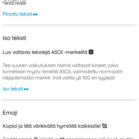
ᵇaͤnͨdͬcͤrͣeͭaͥtͮeͤ
Pinottu teksti ▸▸
Iso teksti
Luo valtavia tekstejä ASCII -merkeillä 🅰️
Tee suuren vaikutuksen nämä valtavat kirjeet, joka
tunnetaan myös nimellä ASCII, valmistettu normaalin
näppäimistön merkit. Voit valita yli 100 eri tyylejä!
Iso teksti ▸▸
Emoji
Kopioi ja liitä värikkäitä hymiöitä kaikkialle! 🥰
Tiedät nämä 💬 Viestit ja 👫 sosiaaliset sovellukset, mutta