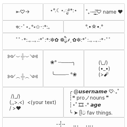
⋆°.☾⋆.ೃ࿔*:⋆
⤜♡→
˚₊·—̳͟͞͞♡ name ♥️
°.•☆•.°
𖦹:･ﾟ⋆｡°⭒✩･:*:｡
ﾟﾟ･*:.｡..｡.:*ﾟ:*:✼✿ ❁ཻུ۪۪⸙͎ ✿✼:*ﾟ:.｡..｡.:*･ﾟﾟ
༻︶𓏶︶༺

❀° ┄───╮

(\_/)

(•_•)

 ╰───┄ °❀
(>🧨
༻︵𓏶︵༺
╭ @𝙪𝙨𝙚𝙧𝙣𝙖𝙢𝙚 ♡‧₊˚

 /)_/)

┆❝ proノnouns ❞

(,,>.<)  <(your text)

┆⋆˚ 🎞️ ˖° 𝙖𝙜𝙚

/ >❤️
╰ ➤ ᥫට fav things.
⠀⠀⠀⠀⠀⠀⢀⣰⣀⠀⠀⠀⠀⠀⠀⠀⠀
