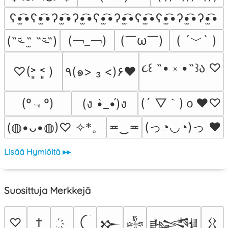
ʕ•̫͡•ʕ•̫͡•ʔ•̫͡•ʔ•̫͡•ʕ•̫͡•ʔ•̫͡•ʕ•̫͡•ʕ•̫͡•ʔ•̫͡•ʔ•̫͡•
(￢_￢)
(￣ω￣﻿)
( ´﹀` )
(˵ᵕ̴᷄ ˶̫ ˶ᵕ̴᷅˵)
૮꒰ ˶• ༝ •˶꒱ა ♡
♡(˃͈ ˂͈ )
٩(๑> ₃ <)۶♥
(º﹃º)
(´ ▽｀)ｏ♥♡
(ง •̀_•́)ง
(っ◔◡◔)っ ♥
≖‿≖
(◍•ᴗ•◍)♡ ✧*。
Lisää Hymiöitä ▸▸
Suosittuja Merkkejä
♡
†
𒁍
𒈔
𒈙
𒌐