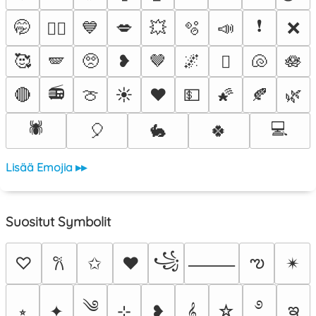
❗
🤭
💙
💋
💥
🫧
📣
❌
❤️‍🔥
🥰
🪽
🥺
❥
🤎
🌌
🐚
🪷
🫟
📻
🔴
🍈
☀️
❤️
💵
🌠
🍂
🌿
🕷️
💻
🎈
🐇
🍀
Lisää Emojia ▸▸
Suositut Symbolit
꧁
ఌ
♡
✩
♥
✴︎
𐙚
⸻
༄
࿔
ఇ
⭒
✦
⊹
❥
𝄞
☆