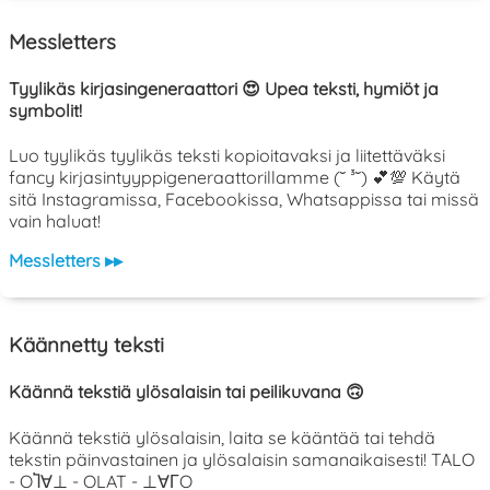
Messletters
Tyylikäs kirjasingeneraattori 😍 Upea teksti, hymiöt ja
symbolit!
Luo tyylikäs tyylikäs teksti kopioitavaksi ja liitettäväksi
fancy kirjasintyyppigeneraattorillamme (˘ ³˘) 💕💯 Käytä
sitä Instagramissa, Facebookissa, Whatsappissa tai missä
vain haluat!
Messletters ▸▸
Käännetty teksti
Käännä tekstiä ylösalaisin tai peilikuvana 🙃
Käännä tekstiä ylösalaisin, laita se kääntää tai tehdä
tekstin päinvastainen ja ylösalaisin samanaikaisesti! TALO
- OႨ∀⊥ - OLAT - ⊥∀ΓO