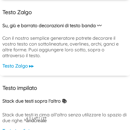
Testo Zalgo
Su, giù e barrato decorazioni di testo banda 〰️
Con il nostro semplice generatore potrete decorare il
vostro testo con sottolineature, overlines, archi, ganci e
altre forme. Puoi aggiungere loro sotto, sopra o
attraverso il testo.
Testo Zalgo ▸▸
Testo impilato
Stack due testi sopra l'altro 📚
Stack due testi in cima all'altro senza utilizzare lo spazio di
due righe. ᵇaͤnͨdͬcͤrͣeͭaͥtͮeͤ