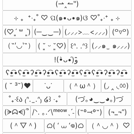
(⇀‸↼‶)
⊹ ₊  ⁺‧₊˚ ♡ ପ(๑•ᴗ•๑)ଓ ♡˚₊‧⁺ ₊ ⊹
(─‿‿─)
(⸝⸝⸝>﹏<⸝⸝⸝)
(♡ˊ͈ ꒳ ˋ͈)
(꒪▿꒪)
（˶′◡‵˶）
(⸝⸝๑  ̫ ๑⸝⸝⸝)
( ˘͈ ᵕ ˘͈♡)
꒰ᐢ. .ᐢ꒱
!(•̀ᴗ•́)و ̑̑
ʕ•̫͡•ʕ•̫͡•ʔ•̫͡•ʔ•̫͡•ʕ•̫͡•ʔ•̫͡•ʕ•̫͡•ʕ•̫͡•ʔ•̫͡•ʔ•̫͡•
（＾ω＾）
(◞ ‸ ◟ㆀ)
( ˘ ³˘)♥
˙ᴗ˙
(づ｡◕‿‿◕｡)づ
˚₊‧꒰ა ₍ᐢ.  ̫.ᐢ₎ ໒꒱ ‧₊˚
(ᗒᗣᗕ)՞
/ᐠ. ｡.ᐟ\ᵐᵉᵒʷˎˊ˗
(˶º⤙º˶)
(¬_¬”)
(＾▽＾)
ᜊ( ‘ ⩊ ‘𖦹)ᜊ
（＾◡＾）♡