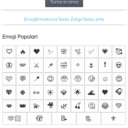
Torna in cima
Emoji
Emoticons
Testo Zalgo
Testo arte
Emoji Popolari
♡
🔥
❤️
✨
🌸
🫧
✅
💗
🥰
⭐
❗
🦋
🪽
⚔️
📌
🤣
🌷
💀
🩷
💬
📍
😉
🥹
🥺
🥲
☺️
😍
🎧
💖
🍀
👀
☀️
💎
🌟
🌊
🖤
💋
👑
💫
🎥
🌿
🍒
🤔
😂
💚
🫶🏻
🫣
📝
📃
⚜️