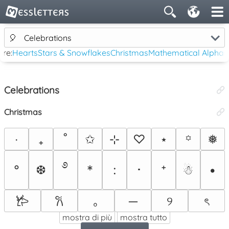
🎈
Celebrations
re:
Hearts
Stars & Snowflakes
Christmas
Mathematical Alphan
Celebrations
Christmas
‧
₊
˚
✩
⊹
♡
⋆
❅
꙳
࿔
°
❆
*
:
･
⁺
☃︎
•
｡
─
୨
ৎ
𐂂
𐙚
mostra di più
mostra tutto