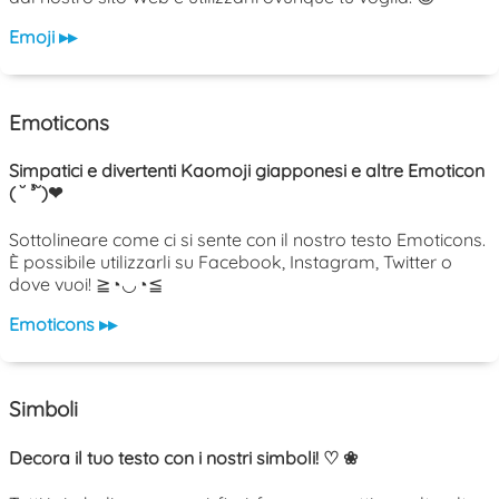
Emoji ▸▸
Emoticons
Simpatici e divertenti Kaomoji giapponesi e altre Emoticon
( ˘ ³˘)❤
Sottolineare come ci si sente con il nostro testo Emoticons.
È possibile utilizzarli su Facebook, Instagram, Twitter o
dove vuoi! ≧◔◡◔≦
Emoticons ▸▸
Simboli
Decora il tuo testo con i nostri simboli! ♡ ❀