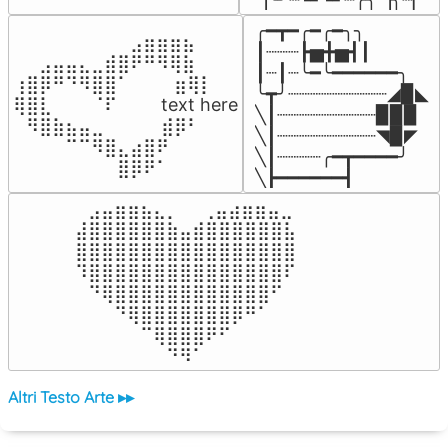
╭━┳━╭━╭━╮╮

⠀⠀⠀⠀⠀⠀⠀⠀⠀⣠⣶⣶⣶⣦⠀⠀

┃┈┈┈┣▅╋▅┫┃

⠀⠀⣠⣤⣤⣄⣀⣾⣿⠟⠛⠻⢿⣷⠀

┃┈┃┈╰━╰━━━━━━╮

⢰⣿⡿⠛⠙⠻⣿⣿⠁⠀⠀ ⠀⣶⢿⡇

╰┳╯┈┈┈┈┈┈┈┈┈◢▉◣

⢿⣿⣇⠀⠀⠀⠈⠏⠀⠀⠀ text here

╲┃┈┈┈┈┈┈┈┈┈▉▉▉

⠀⠻⣿⣷⣦⣤⣀⠀⠀⠀ ⠀⣾⡿⠃⠀

╲┃┈┈┈┈┈┈┈┈┈◥▉◤

⠀⠀⠀⠀⠉⠉⠻⣿⣄⣴⣿⠟⠀⠀⠀

╲┃┈┈┈┈╭━┳━━━━╯

⠀⠀⠀⠀⠀⠀⠀⠀⣿⡿⠟⠁⠀⠀⠀
╲┣━━━━━━┫﻿
⠀⣠⣤⣶⣶⣦⣄⡀  ⠀⢀⣤⣴⣶⣶⣤⣀⠀

⣼⣿⣿⣿⣿⣿⣿⣷⣤⣾⣿⣿⣿⣿⣿⣿⣧

⣿⣿⣿⣿⣿⣿⣿⣿⣿⣿⣿⣿⣿⣿⣿⣿⣿

⠹⣿⣿⣿⣿⣿⣿⣿⣿⣿⣿⣿⣿⣿⣿⣿⠏

⠀⠙⢿⣿⣿⣿⣿⣿⣿⣿⣿⣿⣿⣿⣿⠋⠀

⠀⠀⠀⠙⢿⣿⣿⣿⣿⣿⣿⣿⡿⠛⠁⠀⠀

⠀⠀⠀⠀⠀⠉⢿⣿⣿⣿⠟⠋⠀⠀⠀⠀⠀

⠀⠀⠀⠀⠀⠀⠀⠙⠻⠁⠀⠀⠀⠀⠀⠀⠀⠀⠀⠀⠀⠀⠀
Altri Testo Arte ▸▸