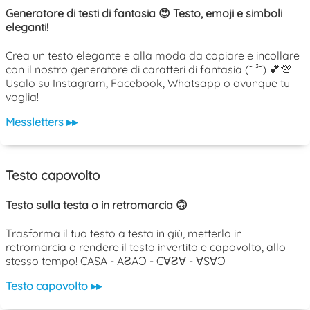
Generatore di testi di fantasia 😍 Testo, emoji e simboli
eleganti!
Crea un testo elegante e alla moda da copiare e incollare
con il nostro generatore di caratteri di fantasia (˘ ³˘) 💕💯
Usalo su Instagram, Facebook, Whatsapp o ovunque tu
voglia!
Messletters ▸▸
Testo capovolto
Testo sulla testa o in retromarcia 🙃
Trasforma il tuo testo a testa in giù, metterlo in
retromarcia o rendere il testo invertito e capovolto, allo
stesso tempo! CASA - AƧAƆ - C∀Ƨ∀ - ∀S∀Ɔ
Testo capovolto ▸▸