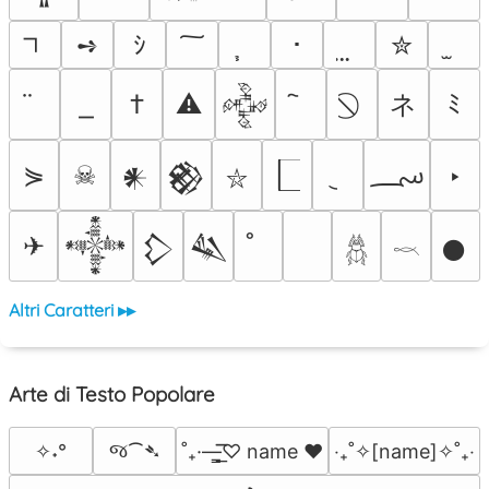
➺
ｼ
･
✮
ネ
†
⚠
ﾐ
𒅒
؄
⋟
☠
‣
𒀭
𒆙
⛥
✈
𒀱
𒁷
𒈑
𒊹
𓆣
𓎖
Altri Caratteri ▸▸
Arte di Testo Popolare
જ⁀➴
✧˖°
˚₊·—̳͟͞͞♡ name ♥️
‎‧₊˚✧[name]✧˚₊‧