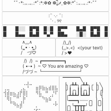
ﾟﾟ･*:.｡..｡.:*ﾟ:*:✼✿ ❁ཻུ۪۪⸙͎ ✿✼:*ﾟ:.｡..｡.:*･ﾟﾟ
⠀:¨ ·.· ¨:⠀

⠀ `· . ୨୧⠀
█  █░░ █▀█ █░█ █▀▀  █▄█ █▀█ █░█
█  █▄▄ █▄█ ▀▄▀ ██▄  ░█░ █▄█ █▄
 ∧,,,∧

 /)_/)

(  ̳• · • ̳)

(,,>.<)  <(your text)

/    づ♡
/ >❤️
 /)  /)  ~ ┏━━━━━━━━┓

( •-• )  ~ ♡ You are amazing ♡

/づづ ~ ┗━━━━━━━━┛
▔▔▔▔▔╲

⠀⠀⠀⠀⠀⠀⢀⣰⣀⠀⠀⠀⠀⠀⠀⠀⠀

▕╮╭┻┻╮╭┻┻╮╭▕╮╲

⢀⣀⠀⠀⠀⢀⣄⠘⠀⠀⣶⡿⣷⣦⣾⣿⣧

▕╯┃╭╮┃┃╭╮┃╰▕╯╭▏

⢺⣾⣶⣦⣰⡟⣿⡇⠀⠀⠻⣧⠀⠛⠀⡘⠏

▕╭┻┻┻┛┗┻┻┛  ▕  ╰▏

⠈⢿⡆⠉⠛⠁⡷⠁⠀⠀⠀⠉⠳⣦⣮⠁⠀

▕╰━━━┓┈┈┈╭╮▕╭╮▏

⠀⠀⠛⢷⣄⣼⠃⠀⠀⠀⠀⠀⠀⠉⠀⠠⡧

▕╭╮╰┳┳┳┳╯╰╯▕╰╯▏

⠀⠀⠀⠀⠉⠋⠀⠀⠀⠠⡥⠄⠀⠀⠀⠀⠀
▕╰╯┈┗┛┗┛┈╭╮▕╮┈▏