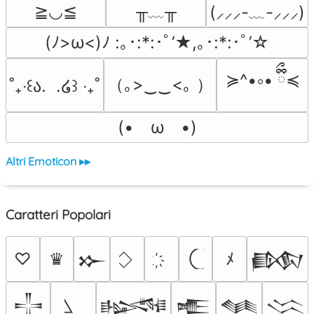
╥﹏╥
≧◡≦
(⸝⸝⸝-﹏-⸝⸝⸝)
(ﾉ>ω<)ﾉ :｡･:*:･ﾟ’★,｡･:*:･ﾟ’☆
≽^•༚• ྀིྀ≼
（｡>‿‿<｡ ）
˚₊‧꒰ა.  .໒꒱ ‧₊˚
(•　ω　•)
Altri Emoticon ▸▸
Caratteri Popolari
♡
♛
ﾒ
𒁍
𒁃
𒋲
𒈙
𒍫
𒈝
𒈱