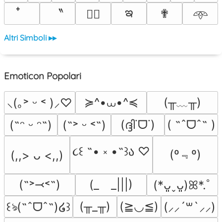
ఇ
〝
✟
♡⃕
𖥸
Altri Simboli ▸▸
Emoticon Popolari
≽^•⩊•^≼
(╥﹏╥)
⸜(｡˃ ᵕ ˂ )⸝♡
(ദ്ദി˙ᗜ˙)
( ˶ˆᗜˆ˵ )
(˶ᵔ ᵕ ᵔ˶)
(˶˃ ᵕ ˂˶)
૮꒰ ˶• ༝ •˶꒱ა ♡
(º﹃º)
(,,> ᴗ <,,)
(˶˃⤙˂˶)
(_　_|||)
(*ᴗ͈ˬᴗ͈)ꕤ*.ﾟ
(╥_╥)
(≧◡≦)
꒰ঌ(˶ˆᗜˆ˵)໒꒱
(⸝⸝´꒳`⸝⸝)