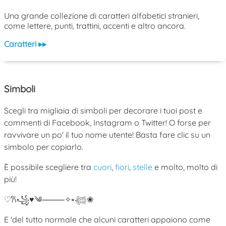
Una grande collezione di caratteri alfabetici stranieri,
come lettere, punti, trattini, accenti e altro ancora.
Caratteri ▸▸
Simboli
Scegli tra migliaia di simboli per decorare i tuoi post e
commenti di Facebook, Instagram o Twitter! O forse per
ravvivare un po' il tuo nome utente! Basta fare clic su un
simbolo per copiarlo.
È possibile scegliere tra
cuori
,
fiori
,
stelle
e molto, molto di
più!
♡
𐙚
꧁
♥
༄
⸻
✧
⭒
𓆉
❀
E 'del tutto normale che alcuni caratteri appaiono come