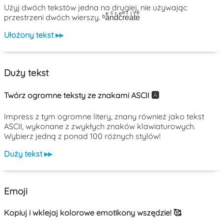
Użyj dwóch tekstów jedna na drugiej, nie używając
przestrzeni dwóch wierszy. ᵇaͤnͨdͬcͤrͣeͭaͥtͮeͤ
Ułożony tekst ▸▸
Duży tekst
Twórz ogromne teksty ze znakami ASCII 🅰️
Impress z tym ogromne litery, znany również jako tekst
ASCII, wykonane z zwykłych znaków klawiaturowych.
Wybierz jedną z ponad 100 różnych stylów!
Duży tekst ▸▸
Emoji
Kopiuj i wklejaj kolorowe emotikony wszędzie! 🥰