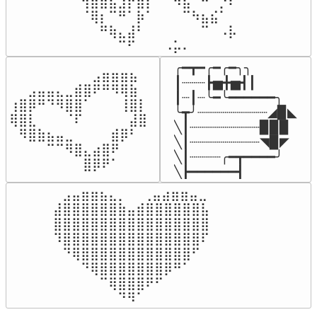
⢺⣾⣶⣦⣰⡟⣿⡇⠀⠀⠻⣧⠀⠛⠀⡘⠏

⠈⢿⡆⠉⠛⠁⡷⠁⠀⠀⠀⠉⠳⣦⣮⠁⠀

⠀⠀⠛⢷⣄⣼⠃⠀⠀⠀⠀⠀⠀⠉⠀⠠⡧

⠀⠀⠀⠀⠉⠋⠀⠀⠀⠠⡥⠄⠀⠀⠀⠀⠀
╭━┳━╭━╭━╮╮

⠀⠀⠀⠀⠀⠀⠀⠀⠀⣠⣶⣶⣶⣦⠀⠀

┃┈┈┈┣▅╋▅┫┃

⠀⠀⣠⣤⣤⣄⣀⣾⣿⠟⠛⠻⢿⣷⠀

┃┈┃┈╰━╰━━━━━━╮

⢰⣿⡿⠛⠙⠻⣿⣿⠁⠀⠀⠀⢸⣿⡇

╰┳╯┈┈┈┈┈┈┈┈┈◢▉◣

⢿⣿⣇⠀⠀⠀⠈⠏⠀⠀⠀⠀⠀⣼⣿⠀

╲┃┈┈┈┈┈┈┈┈┈▉▉▉

⠀⠻⣿⣷⣦⣤⣀⠀⠀⠀⠀⣾⡿⠃⠀

╲┃┈┈┈┈┈┈┈┈┈◥▉◤

⠀⠀⠀⠀⠉⠉⠻⣿⣄⣴⣿⠟⠀⠀⠀

╲┃┈┈┈┈╭━┳━━━━╯

⠀⠀⠀⠀⠀⠀⠀⠀⣿⡿⠟⠁⠀⠀⠀⠀
╲┣━━━━━━┫﻿
⠀⣠⣤⣶⣶⣦⣄⡀  ⠀⢀⣤⣴⣶⣶⣤⣀⠀

⣼⣿⣿⣿⣿⣿⣿⣷⣤⣾⣿⣿⣿⣿⣿⣿⣧

⣿⣿⣿⣿⣿⣿⣿⣿⣿⣿⣿⣿⣿⣿⣿⣿⣿

⠹⣿⣿⣿⣿⣿⣿⣿⣿⣿⣿⣿⣿⣿⣿⣿⠏

⠀⠙⢿⣿⣿⣿⣿⣿⣿⣿⣿⣿⣿⣿⣿⠋⠀

⠀⠀⠀⠙⢿⣿⣿⣿⣿⣿⣿⣿⡿⠛⠁⠀⠀

⠀⠀⠀⠀⠀⠉⢿⣿⣿⣿⠟⠋⠀⠀⠀⠀⠀

⠀⠀⠀⠀⠀⠀⠀⠙⠻⠁⠀⠀⠀⠀⠀⠀⠀⠀⠀⠀⠀⠀⠀