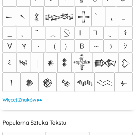
𒀸
𒀹
𒃽
𒈙
𒋲
𐌔
（
）
Ｂ
～
∀
٠
ｯ
ｼ
𐊵
ﾐ
𒀃
￨
𒀭
𒀮
𒀱
𒁃
𒁷
𒁹
𒆎
𒆙
𒆚
𒈝
𒈱
𒉡
Więcej Znaków ▸▸
Popularna Sztuka Tekstu