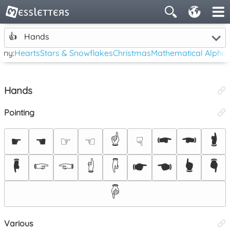
👍
Hands
rny:
Hearts
Stars & Snowflakes
Christmas
Mathematical Alpha
Hands
Pointing
☝
🖛
🖚
🖠
☛
☚
☞
☜
☟
🖡
🖙
🖘
🖞
🖟
🖝
🖜
🖢
🖣
🖗
Various