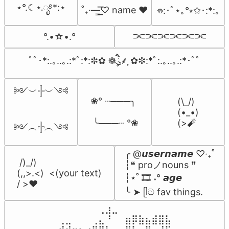
⋆°.☾⋆.ೃ࿔*:⋆
˚₊·—̳͟͞͞♡ name ♥️
𖦹:･ﾟ⋆｡°⭒✩･:*:｡
⫘⫘⫘⫘⫘⫘
°.•☆•.°
ﾟﾟ･*:.｡..｡.:*ﾟ:*:✼✿ ❁ཻུ۪۪⸙͎ ✿✼:*ﾟ:.｡..｡.:*･ﾟﾟ
༻︶𓏶︶༺

❀° ┄───╮

(\_/)

(•_•)

 ╰───┄ °❀
(>🧨
༻︵𓏶︵༺
╭ @𝙪𝙨𝙚𝙧𝙣𝙖𝙢𝙚 ♡‧₊˚

 /)_/)

┆❝ proノnouns ❞

(,,>.<)  <(your text)

┆⋆˚ 🎞️ ˖° 𝙖𝙜𝙚

/ >❤️
╰ ➤ ᥫට fav things.
⠀⠀⠀⠀⠀⠀⢀⣰⣀⠀⠀⠀⠀⠀⠀⠀⠀

⢀⣀⠀⠀⠀⢀⣄⠘⠀⠀⣶⡿⣷⣦⣾⣿⣧
