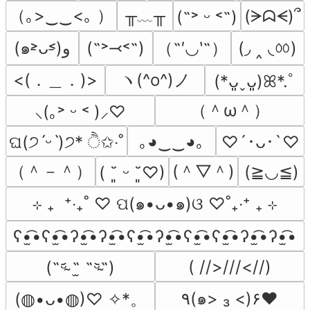
（｡>‿‿<｡ ）
╥﹏╥
(ᗒᗣᗕ)՞
(˶˃ ᵕ ˂˶)
（˶′◡‵˶）
(◞ ‸ ◟ㆀ)
(๑˃̵ᴗ˂̵)و
(˶˃⤙˂˶)
<(．＿．)>
ヽ(^o^)ノ
(*ᴗ͈ˬᴗ͈)ꕤ*.ﾟ
（＾ω＾）
⸜(｡˃ ᵕ ˂ )⸝♡
｡◕‿‿◕｡
ଘ(੭ˊᵕˋ)੭* ੈ✩‧˚
♡´･ᴗ･`♡
（＾－＾）
(＾▽＾)
(≧◡≦)
( ˘͈ ᵕ ˘͈♡)
⊹ ₊  ⁺‧₊˚ ♡ ପ(๑•ᴗ•๑)ଓ ♡˚₊‧⁺ ₊ ⊹
ʕ•̫͡•ʕ•̫͡•ʔ•̫͡•ʔ•̫͡•ʕ•̫͡•ʔ•̫͡•ʕ•̫͡•ʕ•̫͡•ʔ•̫͡•ʔ•̫͡•
( //>///<//)
(˵ᵕ̴᷄ ˶̫ ˶ᵕ̴᷅˵)
٩(๑> ₃ <)۶♥
(◍•ᴗ•◍)♡ ✧*。