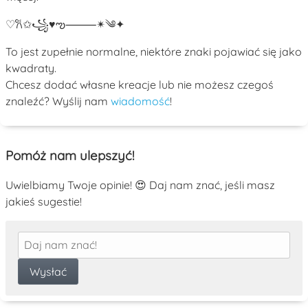
♡
𐙚
✩
꧁
♥
ఌ
⸻
✴︎
༄
✦
To jest zupełnie normalne, niektóre znaki pojawiać się jako
kwadraty.
Chcesz dodać własne kreacje lub nie możesz czegoś
znaleźć? Wyślij nam
wiadomość
!
Pomóż nam ulepszyć!
Uwielbiamy Twoje opinie! 😍 Daj nam znać, jeśli masz
jakieś sugestie!