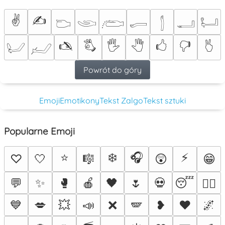
✌
✍
𓂬
𓂩
𓂨
𓂷
𓂭
𓂝
𓂡
🖎
🖏
🖐
🖑
🖒
🖓
🖔
𓂦
𓃈
Powrót do góry
Emoji
Emotikony
Tekst Zalgo
Tekst sztuki
Popularne Emoji
⭐
❄️
🎧
⚡
♡
🤍
🎼
😲
😁
💬
✨
🥊
🍎
🖤
🌷
💀
😴
❤️‍🔥
💙
💋
💥
📣
❌
🪽
❥
♥️
🌌