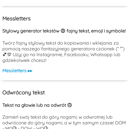
Messletters
Stylowy generator tekstów 😍 fajny tekst, emoji i symbole!
Twórz fajny stylowy tekst do kopiowania i wklejania za
pomocą naszego fantazyjnego generatora czcionek (˘ ³˘)
💕💯 Użyj go na Instagramie, Facebooku, Whatsapp lub
gdziekolwiek chcesz!
Messletters ▸▸
Odwrócony tekst
Tekst na głowie lub na odwrót 🙃
Zamień swój tekst do góry nogami, w odwrotnej lub
odwrócone do góry nogami, a w tym samym czasie! DOM
- MOႧ - DOW - WOႧ