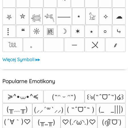
✮
⋆
⟡
☁
⸺
⛧
𓆉
𓆈
𓃠
⡇
❝
☼
☽
✶
⭑
⤷
⸰
🈡
。
〤
─
⸙
𓆙
Więcej Symboli ▸▸
Popularne Emotikony
≽^•⩊•^≼
(˶ᵔ ᵕ ᵔ˶)
꒰ঌ(˶ˆᗜˆ˵)໒꒱
(╥﹏╥)
( ˶ˆᗜˆ˵ )
(_　_|||)
(⸝⸝´꒳`⸝⸝)
(´∀｀)♡
(╥_╥)
♡(.◜ω◝.)♡
(ദ്ദി˙ᗜ˙)