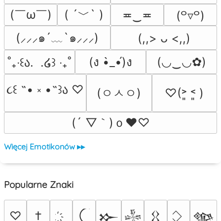
(￣ω￣﻿)
( ´﹀` )
≖‿≖
(꒪▿꒪)
(⸝⸝⸝๑´﹏`๑⸝⸝⸝)
(,,> ᴗ <,,)
(ง •̀_•́)ง
(◡‿◡✿)
˚₊‧꒰ა.  .໒꒱ ‧₊˚
૮꒰ ˶• ༝ •˶꒱ა ♡
(ㅇㅅㅇ)
♡(˃͈ ˂͈ )
(´ ▽｀)ｏ♥♡
Więcej Emotikonów ▸▸
Popularne Znaki
♡
†
𒁍
𒈔
𒌐
𒀲