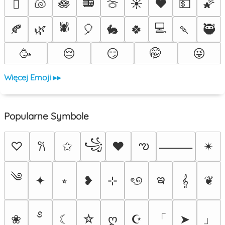
📻
🐚
🪷
🍈
☀️
❤️
💵
🌠
🫟
🕷️
💻
🍂
🌿
🎈
🐇
🍀
🍡
🥷
🥳
😔
😏
🤭
😜
Więcej Emoji ▸▸
Popularne Symbole
꧁
ఌ
♡
✩
♥
✴︎
𐙚
⸻
༄
ఇ
✦
⭒
❥
⊹
ৎ୭
𝄞
❦
࿔
「
」
❀
☾
☆
ღ
☪
➤