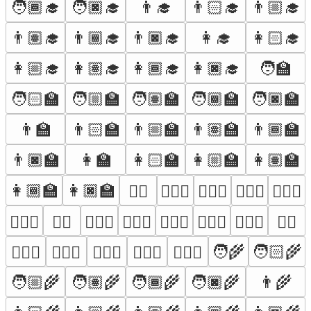
🧑🏾‍🎓
🧑🏿‍🎓
👨‍🎓
👨🏻‍🎓
👨🏼‍🎓
👨🏽‍🎓
👨🏾‍🎓
👨🏿‍🎓
👩‍🎓
👩🏻‍🎓
👩🏼‍🎓
👩🏽‍🎓
👩🏾‍🎓
👩🏿‍🎓
🧑‍🏫
🧑🏻‍🏫
🧑🏼‍🏫
🧑🏽‍🏫
🧑🏾‍🏫
🧑🏿‍🏫
👨‍🏫
👨🏻‍🏫
👨🏼‍🏫
👨🏽‍🏫
👨🏾‍🏫
👨🏿‍🏫
👩‍🏫
👩🏻‍🏫
👩🏼‍🏫
👩🏽‍🏫
👩🏾‍🏫
👩🏿‍🏫
🧑‍⚖️
🧑🏻‍⚖️
🧑🏼‍⚖️
🧑🏽‍⚖️
🧑🏾‍⚖️
🧑🏿‍⚖️
👨‍⚖️
👨🏻‍⚖️
👨🏼‍⚖️
👨🏽‍⚖️
👨🏾‍⚖️
👨🏿‍⚖️
👩‍⚖️
🧑‍🌾
🧑🏻‍🌾
👩🏻‍⚖️
👩🏼‍⚖️
👩🏽‍⚖️
👩🏾‍⚖️
👩🏿‍⚖️
🧑🏼‍🌾
🧑🏽‍🌾
🧑🏾‍🌾
🧑🏿‍🌾
👨‍🌾