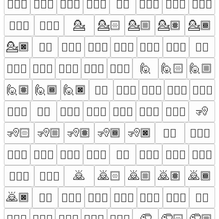
🙆🏼‍♂️
🙆🏽‍♂️
🙆🏾‍♂️
🙆🏿‍♂️
🙆‍♀️
🙆🏻‍♀️
🙆🏼‍♀️
🙆🏽‍♀️
💁
💁🏻
💁🏼
💁🏽
💁🏾
🙆🏾‍♀️
🙆🏿‍♀️
💁🏿
💁‍♂️
💁🏻‍♂️
💁🏼‍♂️
💁🏽‍♂️
💁🏾‍♂️
💁🏿‍♂️
💁‍♀️
🙋
🙋🏻
🙋🏼
💁🏻‍♀️
💁🏼‍♀️
💁🏽‍♀️
💁🏾‍♀️
💁🏿‍♀️
🙋🏽
🙋🏾
🙋🏿
🙋‍♂️
🙋🏻‍♂️
🙋🏼‍♂️
🙋🏽‍♂️
🙋🏾‍♂️
🧏
🙋🏿‍♂️
🙋‍♀️
🙋🏻‍♀️
🙋🏼‍♀️
🙋🏽‍♀️
🙋🏾‍♀️
🙋🏿‍♀️
🧏🏻
🧏🏼
🧏🏽
🧏🏾
🧏🏿
🧏‍♂️
🧏🏻‍♂️
🧏🏼‍♂️
🧏🏽‍♂️
🧏🏾‍♂️
🧏🏿‍♂️
🧏‍♀️
🧏🏻‍♀️
🧏🏼‍♀️
🧏🏽‍♀️
🙇
🙇🏻
🙇🏼
🙇🏽
🙇🏾
🧏🏾‍♀️
🧏🏿‍♀️
🙇🏿
🙇‍♂️
🙇🏻‍♂️
🙇🏼‍♂️
🙇🏽‍♂️
🙇🏾‍♂️
🙇🏿‍♂️
🙇‍♀️
🤦
🤦🏻
🤦🏼