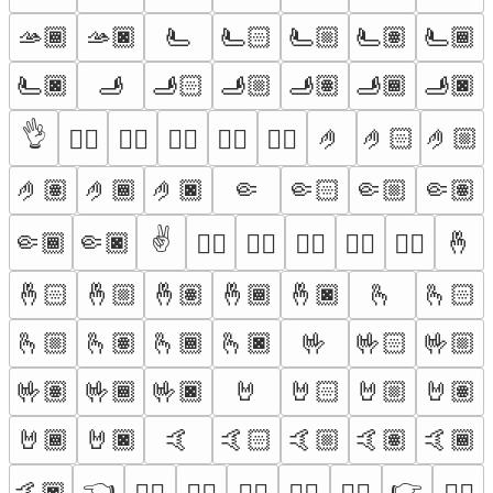
🫴🏾
🫴🏿
🫷
🫷🏻
🫷🏼
🫷🏽
🫷🏾
🫷🏿
🫸
🫸🏻
🫸🏼
🫸🏽
🫸🏾
🫸🏿
👌
🤌
🤌🏻
🤌🏼
👌🏻
👌🏼
👌🏽
👌🏾
👌🏿
🤌🏽
🤌🏾
🤌🏿
🤏
🤏🏻
🤏🏼
🤏🏽
✌️
🤏🏾
🤏🏿
🤞
✌🏻
✌🏼
✌🏽
✌🏾
✌🏿
🤞🏻
🤞🏼
🤞🏽
🤞🏾
🤞🏿
🫰
🫰🏻
🫰🏼
🫰🏽
🫰🏾
🫰🏿
🤟
🤟🏻
🤟🏼
🤟🏽
🤟🏾
🤟🏿
🤘
🤘🏻
🤘🏼
🤘🏽
🤘🏾
🤘🏿
🤙
🤙🏻
🤙🏼
🤙🏽
🤙🏾
👈
👉
🤙🏿