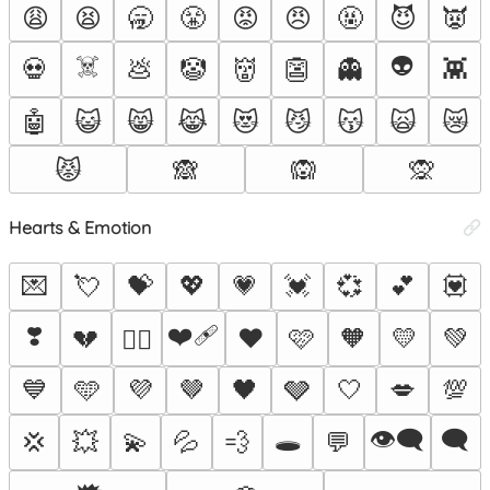
😩
😫
🥱
😤
😡
😠
🤬
😈
👿
☠️
👽
💀
💩
🤡
👹
👺
👻
👾
🤖
😺
😸
😹
😻
😼
😽
🙀
😿
😾
🙈
🙉
🙊
Hearts & Emotion
💌
💘
💝
💖
💗
💓
💞
💕
💟
❣️
❤️‍🩹
💔
❤️
🩷
🧡
💛
💚
❤️‍🔥
💙
🩵
💜
🤎
🖤
🩶
🤍
💋
💯
🕳️
👁️‍🗨️
🗨️
💢
💥
💫
💦
💨
💬