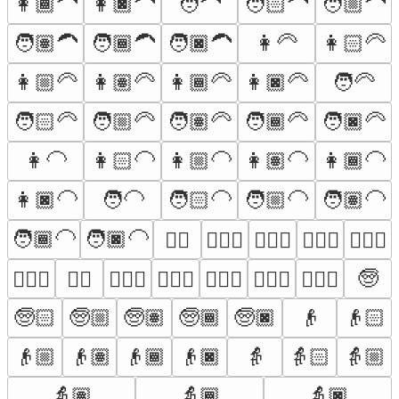
👩🏾‍🦱
👩🏿‍🦱
🧑‍🦱
🧑🏻‍🦱
🧑🏼‍🦱
🧑🏽‍🦱
🧑🏾‍🦱
🧑🏿‍🦱
👩‍🦳
👩🏻‍🦳
👩🏼‍🦳
👩🏽‍🦳
👩🏾‍🦳
👩🏿‍🦳
🧑‍🦳
🧑🏻‍🦳
🧑🏼‍🦳
🧑🏽‍🦳
🧑🏾‍🦳
🧑🏿‍🦳
👩‍🦲
👩🏻‍🦲
👩🏼‍🦲
👩🏽‍🦲
👩🏾‍🦲
👩🏿‍🦲
🧑‍🦲
🧑🏻‍🦲
🧑🏼‍🦲
🧑🏽‍🦲
🧑🏾‍🦲
🧑🏿‍🦲
👱‍♀️
👱🏻‍♀️
👱🏼‍♀️
👱🏽‍♀️
👱🏾‍♀️
🧓
👱🏿‍♀️
👱‍♂️
👱🏻‍♂️
👱🏼‍♂️
👱🏽‍♂️
👱🏾‍♂️
👱🏿‍♂️
🧓🏻
🧓🏼
🧓🏽
🧓🏾
🧓🏿
👴
👴🏻
👴🏼
👴🏽
👴🏾
👴🏿
👵
👵🏻
👵🏼
👵🏽
👵🏾
👵🏿