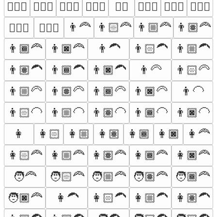
🧔🏼‍♂️
🧔🏽‍♂️
🧔🏾‍♂️
🧔🏿‍♂️
🧔‍♀️
🧔🏻‍♀️
🧔🏼‍♀️
🧔🏽‍♀️
👨‍🦰
👨🏻‍🦰
👨🏼‍🦰
👨🏽‍🦰
🧔🏾‍♀️
🧔🏿‍♀️
👨🏾‍🦰
👨🏿‍🦰
👨‍🦱
👨🏻‍🦱
👨🏼‍🦱
👨🏽‍🦱
👨🏾‍🦱
👨🏿‍🦱
👨‍🦳
👨🏻‍🦳
👨🏼‍🦳
👨🏽‍🦳
👨🏾‍🦳
👨🏿‍🦳
👨‍🦲
👨🏻‍🦲
👨🏼‍🦲
👨🏽‍🦲
👨🏾‍🦲
👨🏿‍🦲
👩
👩🏻
👩🏼
👩🏽
👩🏾
👩🏿
👩‍🦰
👩🏻‍🦰
👩🏼‍🦰
👩🏽‍🦰
👩🏾‍🦰
👩🏿‍🦰
🧑‍🦰
🧑🏻‍🦰
🧑🏼‍🦰
🧑🏽‍🦰
🧑🏾‍🦰
🧑🏿‍🦰
👩‍🦱
👩🏻‍🦱
👩🏼‍🦱
👩🏽‍🦱