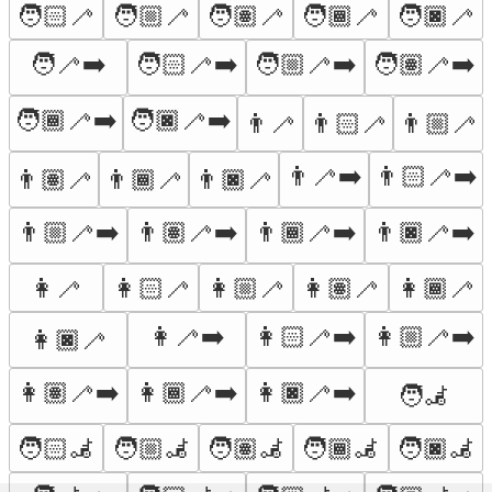
🧑🏻‍🦯
🧑🏼‍🦯
🧑🏽‍🦯
🧑🏾‍🦯
🧑🏿‍🦯
🧑‍🦯‍➡️
🧑🏻‍🦯‍➡️
🧑🏼‍🦯‍➡️
🧑🏽‍🦯‍➡️
🧑🏾‍🦯‍➡️
🧑🏿‍🦯‍➡️
👨‍🦯
👨🏻‍🦯
👨🏼‍🦯
👨‍🦯‍➡️
👨🏻‍🦯‍➡️
👨🏽‍🦯
👨🏾‍🦯
👨🏿‍🦯
👨🏼‍🦯‍➡️
👨🏽‍🦯‍➡️
👨🏾‍🦯‍➡️
👨🏿‍🦯‍➡️
👩‍🦯
👩🏻‍🦯
👩🏼‍🦯
👩🏽‍🦯
👩🏾‍🦯
👩‍🦯‍➡️
👩🏻‍🦯‍➡️
👩🏼‍🦯‍➡️
👩🏿‍🦯
👩🏽‍🦯‍➡️
👩🏾‍🦯‍➡️
👩🏿‍🦯‍➡️
🧑‍🦼
🧑🏻‍🦼
🧑🏼‍🦼
🧑🏽‍🦼
🧑🏾‍🦼
🧑🏿‍🦼