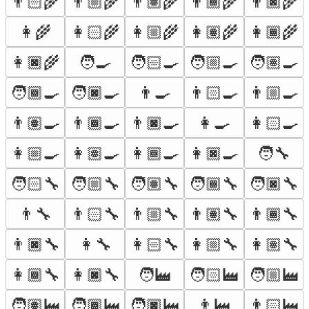
👨🏻‍🌾
👨🏼‍🌾
👨🏽‍🌾
👨🏾‍🌾
👨🏿‍🌾
👩‍🌾
👩🏻‍🌾
👩🏼‍🌾
👩🏽‍🌾
👩🏾‍🌾
👩🏿‍🌾
🧑‍🍳
🧑🏻‍🍳
🧑🏼‍🍳
🧑🏽‍🍳
🧑🏾‍🍳
🧑🏿‍🍳
👨‍🍳
👨🏻‍🍳
👨🏼‍🍳
👨🏽‍🍳
👨🏾‍🍳
👨🏿‍🍳
👩‍🍳
👩🏻‍🍳
👩🏼‍🍳
👩🏽‍🍳
👩🏾‍🍳
👩🏿‍🍳
🧑‍🔧
🧑🏻‍🔧
🧑🏼‍🔧
🧑🏽‍🔧
🧑🏾‍🔧
🧑🏿‍🔧
👨‍🔧
👨🏻‍🔧
👨🏼‍🔧
👨🏽‍🔧
👨🏾‍🔧
👨🏿‍🔧
👩‍🔧
👩🏻‍🔧
👩🏼‍🔧
👩🏽‍🔧
👩🏾‍🔧
👩🏿‍🔧
🧑‍🏭
🧑🏻‍🏭
🧑🏼‍🏭
🧑🏽‍🏭
🧑🏾‍🏭
🧑🏿‍🏭
👨‍🏭
👨🏻‍🏭