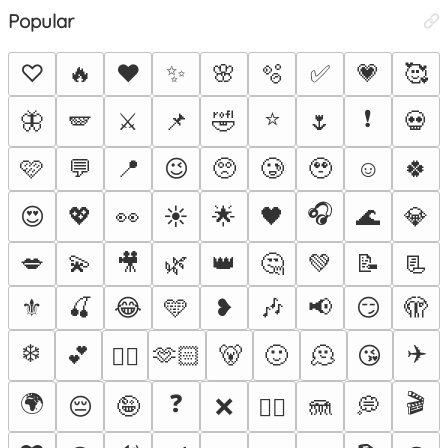
Popular
♡
🔥
❤️
✨
🌸
🫧
✅
💗
🥰
⭐
❗
🦋
🪽
⚔️
📌
🤣
🌷
💀
🩷
💬
📍
😉
🥺
🥲
🥹
☺️
🍀
🎧
😍
💖
👀
☀️
🌟
🖤
🌊
💎
💋
💫
🎥
🌿
👑
🤔
💚
📝
📃
⚜️
🍒
😂
🩵
❥
🎶
📢
😏
🫣
❄️
✈️
💕
🫶🏻
🐻
🙂
🫠
😘
❤️‍🔥
🌍
❓
🎬
😔
🤪
❌
🪼
💭
🐦‍🔥