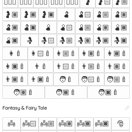
🤰
🤰🏻
🤰🏼
👰🏻‍♀️
👰🏼‍♀️
👰🏽‍♀️
👰🏾‍♀️
👰🏿‍♀️
🤰🏽
🤰🏾
🤰🏿
🫃
🫃🏻
🫃🏼
🫃🏽
🫃🏾
🫃🏿
🫄
🫄🏻
🫄🏼
🫄🏽
🫄🏾
🫄🏿
🤱
🤱🏻
🤱🏼
🤱🏽
🤱🏾
🤱🏿
👩‍🍼
👩🏻‍🍼
👩🏼‍🍼
👩🏽‍🍼
👩🏾‍🍼
👩🏿‍🍼
👨‍🍼
👨🏻‍🍼
👨🏼‍🍼
👨🏽‍🍼
👨🏾‍🍼
👨🏿‍🍼
🧑‍🍼
🧑🏻‍🍼
🧑🏼‍🍼
🧑🏽‍🍼
🧑🏾‍🍼
🧑🏿‍🍼
Fantasy & Fairy Tale
👼
👼🏻
👼🏼
👼🏽
👼🏾
👼🏿
🎅