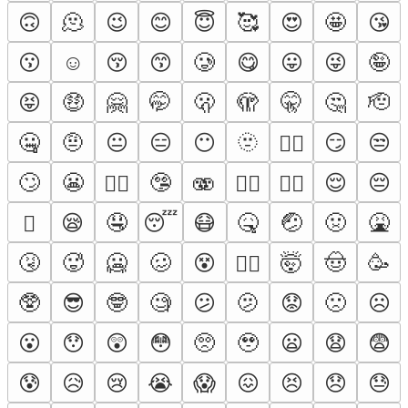
🙃
🫠
😉
😊
😇
🥰
😍
🤩
😘
😗
☺️
😚
😙
🥲
😋
😛
😜
🤪
😝
🤑
🤗
🤭
🫢
🫣
🤫
🤔
🫡
🤐
🤨
😐
😑
😶
🫥
😏
😒
😶‍🌫️
🙄
😬
🤥
🫨
😌
😔
😮‍💨
🙂‍↔️
🙂‍↕️
😪
🤤
😴
😷
🤒
🤕
🤢
🤮
🫩
🤧
🥵
🥶
🥴
😵
🤯
🤠
🥳
😵‍💫
🥸
😎
🤓
🧐
😕
🫤
😟
🙁
☹️
😮
😯
😲
😳
🥺
🥹
😦
😧
😨
😰
😥
😢
😭
😱
😖
😣
😞
😓