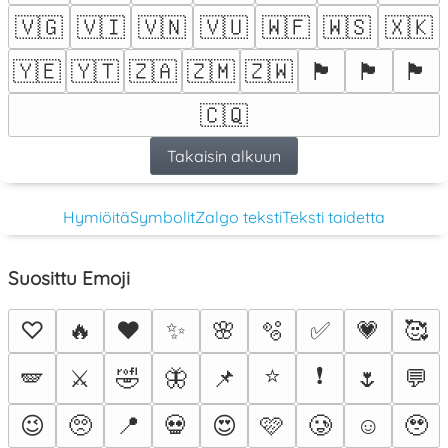
🇻🇬
🇻🇮
🇻🇳
🇻🇺
🇼🇫
🇼🇸
🇽🇰
🇾🇪
🇾🇹
🇿🇦
🇿🇲
🇿🇼
🏴󠁧󠁢󠁥󠁮󠁧󠁿
🏴󠁧󠁢󠁳󠁣󠁴󠁿
🏴󠁧󠁢󠁷󠁬󠁳󠁿
🇨🇶
Takaisin alkuun
Hymiöitä
Symbolit
Zalgo teksti
Teksti taidetta
Suosittu Emoji
♡
🔥
❤️
✨
🌸
🫧
✅
💗
🥰
⭐
❗
🪽
⚔️
🤣
🦋
📌
🌷
💬
😉
🥺
📍
💀
😍
🩷
🥲
☺️
🥹