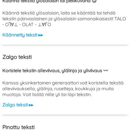
Käännä tekstiä ylösalaisin tai peilikuvana 🙃
Käännä tekstiä ylösalaisin, laita se kääntää tai tehdä
tekstin päinvastainen ja ylösalaisin samanaikaisesti! TALO
- OႨ∀⊥ - OLAT - ⊥∀ΓO
Käännetty teksti ▸▸
Zalgo teksti
Koristele tekstin alleviivaus, ylälinja ja yliviivaus 〰️
Kanssa yksinkertainen generaattori voit koristella tekstiä
alleviivauksella, ylälinja, rusetteja, koukkuja ja muita
muotoja. Voit lisätä niille yli tai läpi tekstin.
Zalgo teksti ▸▸
Pinottu teksti