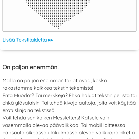
⠹⣿⣿⣿⣿⣿⣿⣿⣿⣿⣿⣿⣿⣿⣿⣿⠏

⠀⠙⢿⣿⣿⣿⣿⣿⣿⣿⣿⣿⣿⣿⣿⠋⠀

⠀⠀⠀⠙⢿⣿⣿⣿⣿⣿⣿⣿⡿⠛⠁⠀⠀

⠀⠀⠀⠀⠀⠉⢿⣿⣿⣿⠟⠋⠀⠀⠀⠀⠀

⠀⠀⠀⠀⠀⠀⠀⠙⠻⠁⠀⠀⠀⠀⠀⠀⠀⠀⠀⠀⠀⠀⠀
Lisää Tekstitaidetta ▸▸
On paljon enemmän!
Meillä on paljon enemmän tarjottavaa, koska
rakastamme kaikkea tekstin tekemistä!
Entä Muodot? Tai merkkejä? Ehkä haluat tekstin peilistä tai
ehkä ylösalaisin! Tai tehdä kivoja aaltoja, joita voit käyttää
erotuslinjoina tekstissä.
Voit tehdä sen kaiken Messletters! Katsele vain
vasemmalla olevaa päävalikkoa. Tai mobiililaitteessa
napsauta oikeassa yläkulmassa olevaa valikkopainiketta.