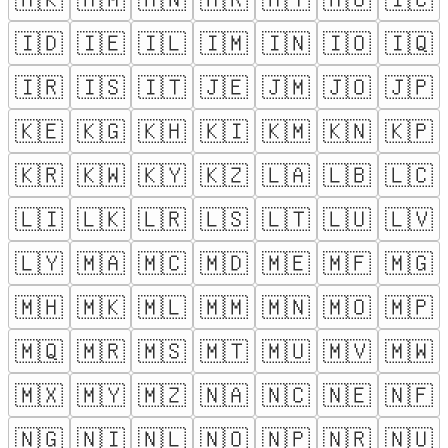
🇮🇩
🇮🇪
🇮🇱
🇮🇲
🇮🇳
🇮🇴
🇮🇶
🇮🇷
🇮🇸
🇮🇹
🇯🇪
🇯🇲
🇯🇴
🇯🇵
🇰🇪
🇰🇬
🇰🇭
🇰🇮
🇰🇲
🇰🇳
🇰🇵
🇰🇷
🇰🇼
🇰🇾
🇰🇿
🇱🇦
🇱🇧
🇱🇨
🇱🇮
🇱🇰
🇱🇷
🇱🇸
🇱🇹
🇱🇺
🇱🇻
🇱🇾
🇲🇦
🇲🇨
🇲🇩
🇲🇪
🇲🇫
🇲🇬
🇲🇭
🇲🇰
🇲🇱
🇲🇲
🇲🇳
🇲🇴
🇲🇵
🇲🇶
🇲🇷
🇲🇸
🇲🇹
🇲🇺
🇲🇻
🇲🇼
🇲🇽
🇲🇾
🇲🇿
🇳🇦
🇳🇨
🇳🇪
🇳🇫
🇳🇬
🇳🇮
🇳🇱
🇳🇴
🇳🇵
🇳🇷
🇳🇺