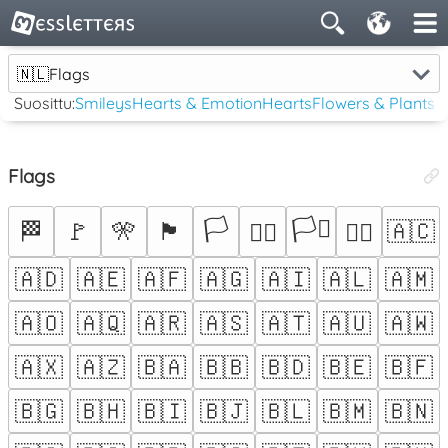
🇳🇱
Flags
Suosittu:
Smileys
Hearts & Emotion
Hearts
Flowers & Plants
Flags
🏳️
🏳️‍⚧️
🏁
🚩
🎌
🏴
🇦🇨
🏳️‍🌈
🏴‍☠️
🇦🇩
🇦🇪
🇦🇫
🇦🇬
🇦🇮
🇦🇱
🇦🇲
🇦🇴
🇦🇶
🇦🇷
🇦🇸
🇦🇹
🇦🇺
🇦🇼
🇦🇽
🇦🇿
🇧🇦
🇧🇧
🇧🇩
🇧🇪
🇧🇫
🇧🇬
🇧🇭
🇧🇮
🇧🇯
🇧🇱
🇧🇲
🇧🇳