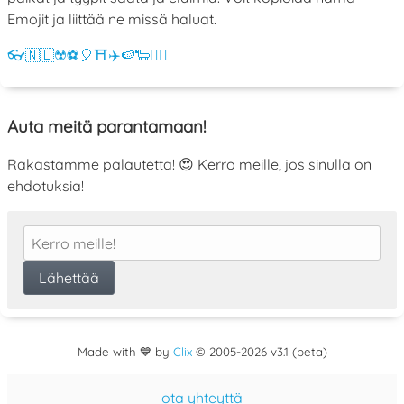
Emojit ja liittää ne missä haluat.
👓
🇳🇱
☢️
⚽
🎈
⛩️
✈️
🍉
🐑
💁‍♀️
Auta meitä parantamaan!
Rakastamme palautetta! 😍 Kerro meille, jos sinulla on
ehdotuksia!
Made with 💙 by
Clix
©
2005
-2026 v3.1 (beta)
ota yhteyttä