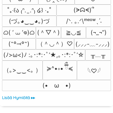
(ᗒᗣᗕ)՞
˚₊‧꒰ა ₍ᐢ.  ̫.ᐢ₎ ໒꒱ ‧₊˚
(づ｡◕‿‿◕｡)づ
/ᐠ. ｡.ᐟ\ᵐᵉᵒʷˎˊ˗
ᜊ( ‘ ⩊ ‘𖦹)ᜊ
(＾▽＾)
≧◡≦
(¬_¬”)
（＾◡＾）♡
(˶º⤙º˶)
(⸝⸝⸝-﹏-⸝⸝⸝)
╥﹏╥
(ﾉ>ω<)ﾉ :｡･:*:･ﾟ’★,｡･:*:･ﾟ’☆
≽^•༚• ྀིྀ≼
（｡>‿‿<｡ ）
𓆩♡𓆪
(•　ω　•)
Lisää Hymiöitä ▸▸