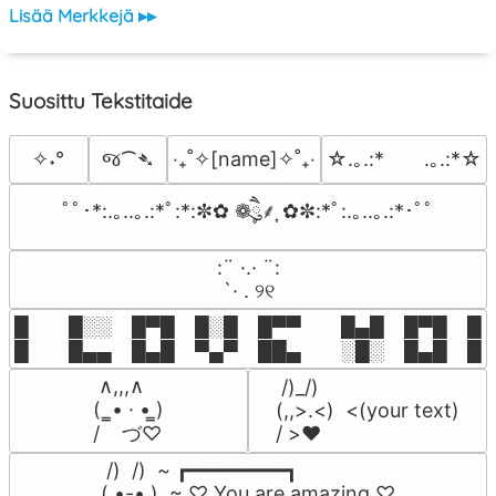
Lisää Merkkejä ▸▸
Suosittu Tekstitaide
જ⁀➴
✧˖°
‎‧₊˚✧[name]✧˚₊‧
☆.｡.:*　　.｡.:*☆
ﾟﾟ･*:.｡..｡.:*ﾟ:*:✼✿ ❁ཻུ۪۪⸙͎ ✿✼:*ﾟ:.｡..｡.:*･ﾟﾟ
⠀:¨ ·.· ¨:⠀

⠀ `· . ୨୧⠀
█  █░░ █▀█ █░█ █▀▀  █▄█ █▀█ █░█
█  █▄▄ █▄█ ▀▄▀ ██▄  ░█░ █▄█ █▄
 ∧,,,∧

 /)_/)

(  ̳• · • ̳)

(,,>.<)  <(your text)

/    づ♡
/ >❤️
 /)  /)  ~ ┏━━━━━━━━┓

( •-• )  ~ ♡ You are amazing ♡
