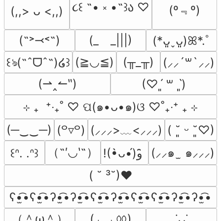
૮꒰ ˶• ༝ •˶꒱ა ♡
(º﹃º)
(,,> ᴗ <,,)
(˶˃⤙˂˶)
(_　_|||)
(*ᴗ͈ˬᴗ͈)ꕤ*.ﾟ
(≧◡≦)
(╥_╥)
꒰ঌ(˶ˆᗜˆ˵)໒꒱
(⸝⸝´꒳`⸝⸝)
(⇀‸↼‶)
(♡ˊ͈ ꒳ ˋ͈)
⊹ ₊  ⁺‧₊˚ ♡ ପ(๑•ᴗ•๑)ଓ ♡˚₊‧⁺ ₊ ⊹
(─‿‿─)
(⸝⸝⸝>﹏<⸝⸝⸝)
(꒪▿꒪)
( ˘͈ ᵕ ˘͈♡)
（˶′◡‵˶）
(⸝⸝๑  ̫ ๑⸝⸝⸝)
꒰ᐢ. .ᐢ꒱
!(•̀ᴗ•́)و ̑̑
( ˘ ³˘)♥
ʕ•̫͡•ʕ•̫͡•ʔ•̫͡•ʔ•̫͡•ʕ•̫͡•ʔ•̫͡•ʕ•̫͡•ʕ•̫͡•ʔ•̫͡•ʔ•̫͡•
（＾ω＾）
(◞ ‸ ◟ㆀ)
˙ᴗ˙