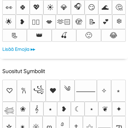
🎧
👀
🍀
💖
☀️
💎
😏
🌊
🤔
❄️
🌟
❥
💋
🫶🏻
🫣
📝
💕
❤️‍🔥
📃
👑
🍒
🙂
😂
Lisää Emojia ▸▸
Suositut Symbolit
༄
꧁
♡
♥
✧
⭒
𐙚
⸻
❀
𝄞
⭑
❥
☾
⋆
❦
✦
𓆉
࿔
ఌ
☆
✴︎
☼
ღ
†
⚝
⸺