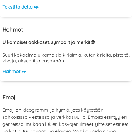
Teksti taidetta ▸▸
Hahmot
Ulkomaiset aakkoset, symbolit ja merkit 🌐
Suuri kokoelma ulkomaisia kirjaimia, kuten kirjeitä, pisteitä,
viivoja, aksentti ja enemmän.
Hahmot ▸▸
Emoji
Emoji on ideogrammi ja hymiö, jota käytetään
sähköisissä viesteissä ja verkkosivuilla. Emojia esiintyy eri
genreissä, mukaan lukien kasvojen ilmeet, yhteiset esineet,
paikat ja tyypit säätä ja eläimiä. Voit kopioida nämä