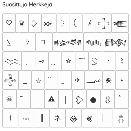
Suosittuja Merkkejä
♡
♛
ﾒ
𒁍
𒋲
𒍫
ｼ
𒈙
𒈝
𒁃
➺
✮
･
ﾐ
𒈱
؄
✈
‣
𒅒
𒀭
⛥
☠
⚠
￨
𒁷
𒊹
𒌐
ネ
†
║
𒊲
𒌍
𓎖
𓆣