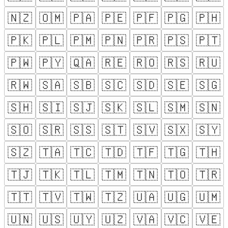
🇳🇿
🇴🇲
🇵🇦
🇵🇪
🇵🇫
🇵🇬
🇵🇭
🇵🇰
🇵🇱
🇵🇲
🇵🇳
🇵🇷
🇵🇸
🇵🇹
🇵🇼
🇵🇾
🇶🇦
🇷🇪
🇷🇴
🇷🇸
🇷🇺
🇷🇼
🇸🇦
🇸🇧
🇸🇨
🇸🇩
🇸🇪
🇸🇬
🇸🇭
🇸🇮
🇸🇯
🇸🇰
🇸🇱
🇸🇲
🇸🇳
🇸🇴
🇸🇷
🇸🇸
🇸🇹
🇸🇻
🇸🇽
🇸🇾
🇸🇿
🇹🇦
🇹🇨
🇹🇩
🇹🇫
🇹🇬
🇹🇭
🇹🇯
🇹🇰
🇹🇱
🇹🇲
🇹🇳
🇹🇴
🇹🇷
🇹🇹
🇹🇻
🇹🇼
🇹🇿
🇺🇦
🇺🇬
🇺🇲
🇺🇳
🇺🇸
🇺🇾
🇺🇿
🇻🇦
🇻🇨
🇻🇪