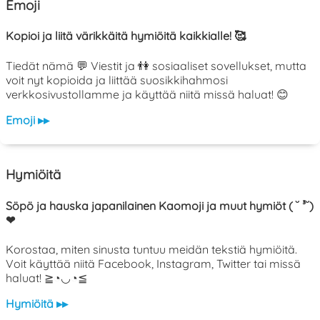
Emoji
Kopioi ja liitä värikkäitä hymiöitä kaikkialle! 🥰
Tiedät nämä 💬 Viestit ja 👫 sosiaaliset sovellukset, mutta
voit nyt kopioida ja liittää suosikkihahmosi
verkkosivustollamme ja käyttää niitä missä haluat! 😊
Emoji ▸▸
Hymiöitä
Söpö ja hauska japanilainen Kaomoji ja muut hymiöt ( ˘ ³˘)
❤
Korostaa, miten sinusta tuntuu meidän tekstiä hymiöitä.
Voit käyttää niitä Facebook, Instagram, Twitter tai missä
haluat! ≧◔◡◔≦
Hymiöitä ▸▸