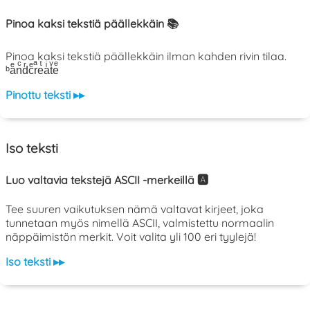
Pinoa kaksi tekstiä päällekkäin 📚
Pinoa kaksi tekstiä päällekkäin ilman kahden rivin tilaa.
ᵇaͤnͨdͬcͤrͣeͭaͥtͮeͤ
Pinottu teksti ▸▸
Iso teksti
Luo valtavia tekstejä ASCII -merkeillä 🅰️
Tee suuren vaikutuksen nämä valtavat kirjeet, joka
tunnetaan myös nimellä ASCII, valmistettu normaalin
näppäimistön merkit. Voit valita yli 100 eri tyylejä!
Iso teksti ▸▸