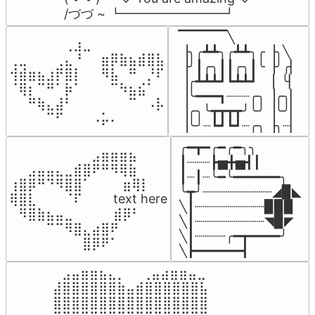
/づづ ~ ┗━━━━━━━━┛
▔▔▔▔▔╲

⠀⠀⠀⠀⠀⠀⢀⣰⣀⠀⠀⠀⠀⠀⠀⠀⠀

▕╮╭┻┻╮╭┻┻╮╭▕╮╲

⢀⣀⠀⠀⠀⢀⣄⠘⠀⠀⣶⡿⣷⣦⣾⣿⣧

▕╯┃╭╮┃┃╭╮┃╰▕╯╭▏

⢺⣾⣶⣦⣰⡟⣿⡇⠀⠀⠻⣧⠀⠛⠀⡘⠏

▕╭┻┻┻┛┗┻┻┛  ▕  ╰▏

⠈⢿⡆⠉⠛⠁⡷⠁⠀⠀⠀⠉⠳⣦⣮⠁⠀

▕╰━━━┓┈┈┈╭╮▕╭╮▏

⠀⠀⠛⢷⣄⣼⠃⠀⠀⠀⠀⠀⠀⠉⠀⠠⡧

▕╭╮╰┳┳┳┳╯╰╯▕╰╯▏

⠀⠀⠀⠀⠉⠋⠀⠀⠀⠠⡥⠄⠀⠀⠀⠀⠀
▕╰╯┈┗┛┗┛┈╭╮▕╮┈▏
╭━┳━╭━╭━╮╮

⠀⠀⠀⠀⠀⠀⠀⠀⠀⣠⣶⣶⣶⣦⠀⠀

┃┈┈┈┣▅╋▅┫┃

⠀⠀⣠⣤⣤⣄⣀⣾⣿⠟⠛⠻⢿⣷⠀

┃┈┃┈╰━╰━━━━━━╮

⢰⣿⡿⠛⠙⠻⣿⣿⠁⠀⠀ ⠀⣶⢿⡇

╰┳╯┈┈┈┈┈┈┈┈┈◢▉◣

⢿⣿⣇⠀⠀⠀⠈⠏⠀⠀⠀ text here

╲┃┈┈┈┈┈┈┈┈┈▉▉▉

⠀⠻⣿⣷⣦⣤⣀⠀⠀⠀ ⠀⣾⡿⠃⠀

╲┃┈┈┈┈┈┈┈┈┈◥▉◤

⠀⠀⠀⠀⠉⠉⠻⣿⣄⣴⣿⠟⠀⠀⠀

╲┃┈┈┈┈╭━┳━━━━╯

⠀⠀⠀⠀⠀⠀⠀⠀⣿⡿⠟⠁⠀⠀⠀
╲┣━━━━━━┫﻿
⠀⣠⣤⣶⣶⣦⣄⡀  ⠀⢀⣤⣴⣶⣶⣤⣀⠀

⣼⣿⣿⣿⣿⣿⣿⣷⣤⣾⣿⣿⣿⣿⣿⣿⣧

⣿⣿⣿⣿⣿⣿⣿⣿⣿⣿⣿⣿⣿⣿⣿⣿⣿
