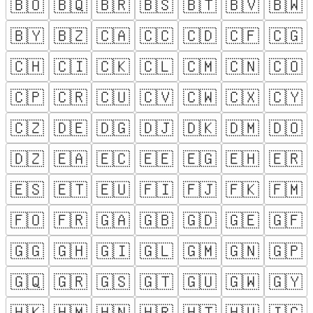
🇧🇴
🇧🇶
🇧🇷
🇧🇸
🇧🇹
🇧🇻
🇧🇼
🇧🇾
🇧🇿
🇨🇦
🇨🇨
🇨🇩
🇨🇫
🇨🇬
🇨🇭
🇨🇮
🇨🇰
🇨🇱
🇨🇲
🇨🇳
🇨🇴
🇨🇵
🇨🇷
🇨🇺
🇨🇻
🇨🇼
🇨🇽
🇨🇾
🇨🇿
🇩🇪
🇩🇬
🇩🇯
🇩🇰
🇩🇲
🇩🇴
🇩🇿
🇪🇦
🇪🇨
🇪🇪
🇪🇬
🇪🇭
🇪🇷
🇪🇸
🇪🇹
🇪🇺
🇫🇮
🇫🇯
🇫🇰
🇫🇲
🇫🇴
🇫🇷
🇬🇦
🇬🇧
🇬🇩
🇬🇪
🇬🇫
🇬🇬
🇬🇭
🇬🇮
🇬🇱
🇬🇲
🇬🇳
🇬🇵
🇬🇶
🇬🇷
🇬🇸
🇬🇹
🇬🇺
🇬🇼
🇬🇾
🇭🇰
🇭🇲
🇭🇳
🇭🇷
🇭🇹
🇭🇺
🇮🇨