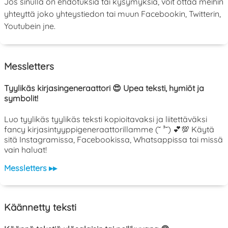
Jos sinulla on ehdotuksia tai kysymyksiä, voit ottaa meihin
yhteyttä joko yhteystiedon tai muun Facebookin, Twitterin,
Youtubein jne.
Messletters
Tyylikäs kirjasingeneraattori 😍 Upea teksti, hymiöt ja
symbolit!
Luo tyylikäs tyylikäs teksti kopioitavaksi ja liitettäväksi
fancy kirjasintyyppigeneraattorillamme (˘ ³˘) 💕💯 Käytä
sitä Instagramissa, Facebookissa, Whatsappissa tai missä
vain haluat!
Messletters ▸▸
Käännetty teksti