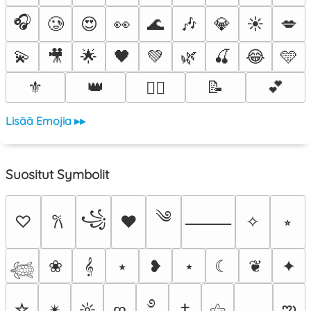
🎧
🥲
😍
👀
🌊
🎶
💎
☀️
💋
💫
🎥
🌟
🖤
💚
🌿
🍒
😂
🩵
⚜️
👑
📝
💕
❤️‍🔥
Lisää Emojia ▸▸
Suositut Symbolit
༄
꧁
♡
♥
✧
⭒
𐙚
⸻
❀
𝄞
⭑
❥
⋆
☾
❦
✦
𓆉
࿔
ఌ
☆
✴︎
☼
ღ
†
⚝
⸺