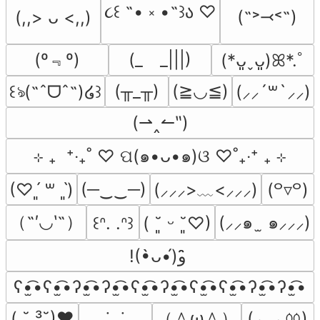
૮꒰ ˶• ༝ •˶꒱ა ♡
(˶˃⤙˂˶)
(,,> ᴗ <,,)
(º﹃º)
(_　_|||)
(*ᴗ͈ˬᴗ͈)ꕤ*.ﾟ
(╥_╥)
(≧◡≦)
꒰ঌ(˶ˆᗜˆ˵)໒꒱
(⸝⸝´꒳`⸝⸝)
(⇀‸↼‶)
⊹ ₊  ⁺‧₊˚ ♡ ପ(๑•ᴗ•๑)ଓ ♡˚₊‧⁺ ₊ ⊹
(─‿‿─)
(⸝⸝⸝>﹏<⸝⸝⸝)
(♡ˊ͈ ꒳ ˋ͈)
(꒪▿꒪)
（˶′◡‵˶）
(⸝⸝๑  ̫ ๑⸝⸝⸝)
꒰ᐢ. .ᐢ꒱
( ˘͈ ᵕ ˘͈♡)
!(•̀ᴗ•́)و ̑̑
ʕ•̫͡•ʕ•̫͡•ʔ•̫͡•ʔ•̫͡•ʕ•̫͡•ʔ•̫͡•ʕ•̫͡•ʕ•̫͡•ʔ•̫͡•ʔ•̫͡•
（＾ω＾）
(◞ ‸ ◟ㆀ)
( ˘ ³˘)♥
˙ᴗ˙