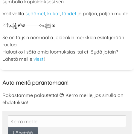
symbolia kopioidaksesi sen.
Voit valita
sydämet
,
kukat
,
tähdet
ja paljon, paljon muuta!
♡
𐙚
꧁
♥
༄
⸻
✧
⭒
𓆉
❀
Se on täysin normaalia joidenkin merkkien esiintymään
ruutua.
Haluatko lisätä omia luomuksiasi tai et löydä jotain?
Lähetä meille
viesti
!
Auta meitä parantamaan!
Rakastamme palautetta! 😍 Kerro meille, jos sinulla on
ehdotuksia!