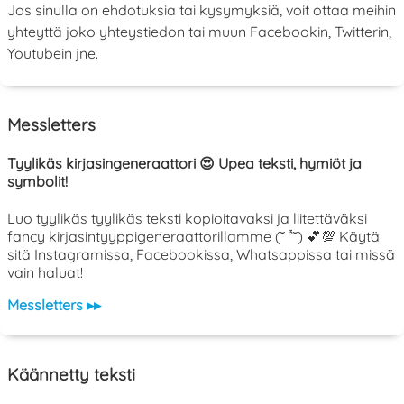
Jos sinulla on ehdotuksia tai kysymyksiä, voit ottaa meihin
yhteyttä joko yhteystiedon tai muun Facebookin, Twitterin,
Youtubein jne.
Messletters
Tyylikäs kirjasingeneraattori 😍 Upea teksti, hymiöt ja
symbolit!
Luo tyylikäs tyylikäs teksti kopioitavaksi ja liitettäväksi
fancy kirjasintyyppigeneraattorillamme (˘ ³˘) 💕💯 Käytä
sitä Instagramissa, Facebookissa, Whatsappissa tai missä
vain haluat!
Messletters ▸▸
Käännetty teksti