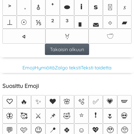
˃
⬬
𝗶
𝘀
𝆍
ꜛ
〿
🜱
⊥
☉
²
³
▖
◛
⟐
▰
⅕
𐤿
ꃼ
𓎩
Takaisin alkuun
Emoji
Hymiöitä
Zalgo teksti
Teksti taidetta
Suosittu Emoji
♡
🔥
✨
❤️
🌸
🫧
✅
💗
🪽
⭐
❗
🦋
🥰
⚔️
📌
🤣
🌷
💀
💬
🩷
😉
📍
🍀
☺️
💖
🥹
🥺