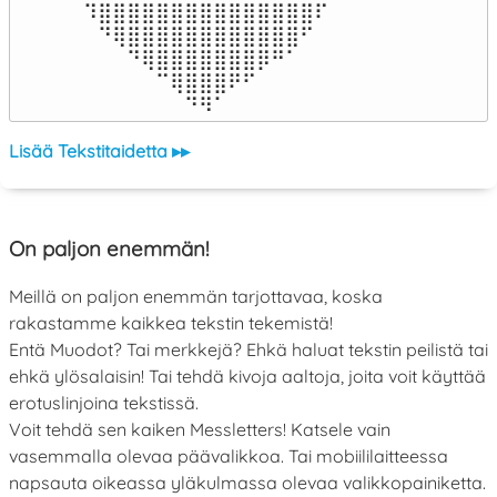
⠹⣿⣿⣿⣿⣿⣿⣿⣿⣿⣿⣿⣿⣿⣿⣿⠏

⠀⠙⢿⣿⣿⣿⣿⣿⣿⣿⣿⣿⣿⣿⣿⠋⠀

⠀⠀⠀⠙⢿⣿⣿⣿⣿⣿⣿⣿⡿⠛⠁⠀⠀

⠀⠀⠀⠀⠀⠉⢿⣿⣿⣿⠟⠋⠀⠀⠀⠀⠀

⠀⠀⠀⠀⠀⠀⠀⠙⠻⠁⠀⠀⠀⠀⠀⠀⠀⠀⠀⠀⠀⠀⠀
Lisää Tekstitaidetta ▸▸
On paljon enemmän!
Meillä on paljon enemmän tarjottavaa, koska
rakastamme kaikkea tekstin tekemistä!
Entä Muodot? Tai merkkejä? Ehkä haluat tekstin peilistä tai
ehkä ylösalaisin! Tai tehdä kivoja aaltoja, joita voit käyttää
erotuslinjoina tekstissä.
Voit tehdä sen kaiken Messletters! Katsele vain
vasemmalla olevaa päävalikkoa. Tai mobiililaitteessa
napsauta oikeassa yläkulmassa olevaa valikkopainiketta.