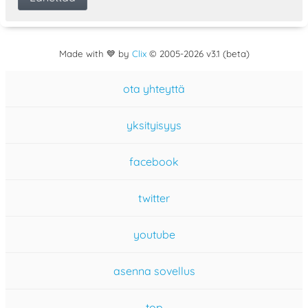
Made with 💙 by
Clix
©
2005
-2026 v3.1 (beta)
ota yhteyttä
yksityisyys
facebook
twitter
youtube
asenna sovellus
top