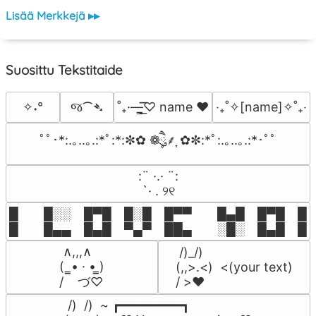
Lisää Merkkejä ▸▸
Suosittu Tekstitaide
જ⁀➴
✧˖°
˚₊·—̳͟͞͞♡ name ♥️
‎‧₊˚✧[name]✧˚₊‧
ﾟﾟ･*:.｡..｡.:*ﾟ:*:✼✿ ❁ཻུ۪۪⸙͎ ✿✼:*ﾟ:.｡..｡.:*･ﾟﾟ
⠀:¨ ·.· ¨:⠀

⠀ `· . ୨୧⠀
█  █░░ █▀█ █░█ █▀▀  █▄█ █▀█ █░█
█  █▄▄ █▄█ ▀▄▀ ██▄  ░█░ █▄█ █▄
 ∧,,,∧

 /)_/)

(  ̳• · • ̳)

(,,>.<)  <(your text)

/    づ♡
/ >❤️
 /)  /)  ~ ┏━━━━━━━━┓
