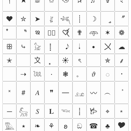
★
☕︎
✩
ৎ୭
✰
♬
✞
ﾐ
〞
❤
✮
➤
𝜉
┊
☽
ީ
𓆈
ఇ
〝
♡⃝
✟
✶
❁
♡⃕
𖥸
〤
ꕥ
⤷
⡇
𝆺𝅥
•
☁
𓃠
〩
✭
☀
ৎ
✯
⸙
。
・
⇢
❃
𝜗
⸱
◌
𓆙
༝
＃
︵
𝐴
❞
―
〰
𓃭
﹡
─
𝑆
𝐋
⌖
⸽
𐂂
𓃵
𓆝
🎔
٭
❧
⚘
ඞ
☎
♣
𐐪
𓅔