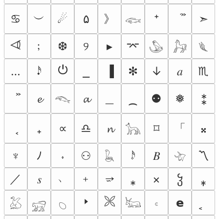
︶
》
♋︎
☄
۵
⁺
➣
𓆟
⏿
﹔
❆
୨
▸
⌤
𓅇
𓃗
𓆰
⏻
…
𝆺𝅥𝅯
⎯
▐
✻
↓
𝑎
♏︎
＿
𝓮
𝓪
⁔
⚉
❅
⁑
𓆞
「
₊
∝
♎︎
𝓷
⌑
𝄪
𓃥
♆
ﾉ
⬫
⚇
𝆹𝅥𝅯
𝐵
〽
𓆘
𓄀
／
﹅
﹢
⭌
𝑠
⁎
×
ჴ
⁎̩
🢒
🙪
𝇊
𝗲
𓅷
𓃸
𓆇
𓃜