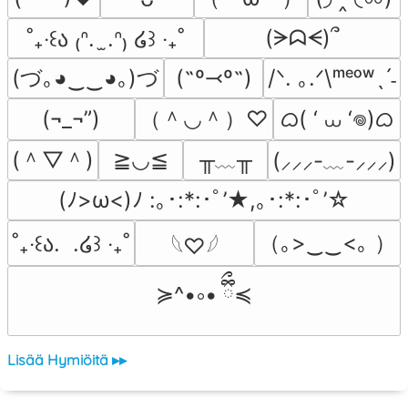
(ᗒᗣᗕ)՞
˚₊‧꒰ა ₍ᐢ.  ̫.ᐢ₎ ໒꒱ ‧₊˚
(づ｡◕‿‿◕｡)づ
(˶º⤙º˶)
/ᐠ. ｡.ᐟ\ᵐᵉᵒʷˎˊ˗
（＾◡＾）♡
ᜊ( ‘ ⩊ ‘𖦹)ᜊ
(¬_¬”)
(＾▽＾)
╥﹏╥
≧◡≦
(⸝⸝⸝-﹏-⸝⸝⸝)
(ﾉ>ω<)ﾉ :｡･:*:･ﾟ’★,｡･:*:･ﾟ’☆
（｡>‿‿<｡ ）
˚₊‧꒰ა.  .໒꒱ ‧₊˚
𓆩♡𓆪
≽^•༚• ྀིྀ≼
Lisää Hymiöitä ▸▸