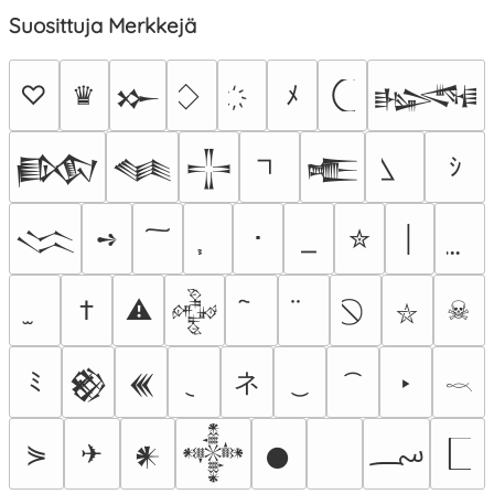
Suosittuja Merkkejä
♡
♛
ﾒ
𒁍
𒈙
ｼ
𒁃
𒈝
𒋲
𒍫
➺
･
✮
│
𒈱
†
⚠
☠
𒅒
⛥
ネ
ﾐ
‣
𒆙
𒌍
𓎖
؄
⋟
✈
𒀭
𒀱
𒊹