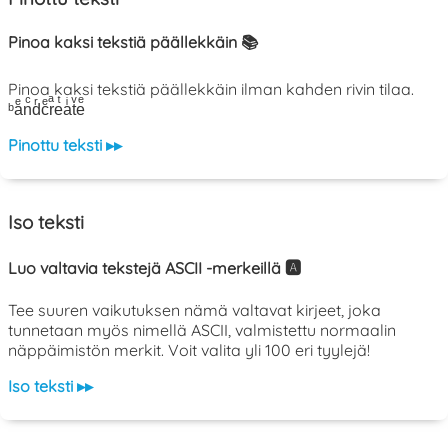
Pinoa kaksi tekstiä päällekkäin 📚
Pinoa kaksi tekstiä päällekkäin ilman kahden rivin tilaa.
ᵇaͤnͨdͬcͤrͣeͭaͥtͮeͤ
Pinottu teksti ▸▸
Iso teksti
Luo valtavia tekstejä ASCII -merkeillä 🅰️
Tee suuren vaikutuksen nämä valtavat kirjeet, joka
tunnetaan myös nimellä ASCII, valmistettu normaalin
näppäimistön merkit. Voit valita yli 100 eri tyylejä!
Iso teksti ▸▸