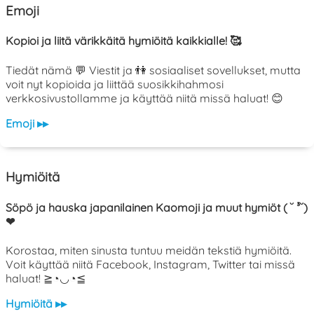
Emoji
Kopioi ja liitä värikkäitä hymiöitä kaikkialle! 🥰
Tiedät nämä 💬 Viestit ja 👫 sosiaaliset sovellukset, mutta
voit nyt kopioida ja liittää suosikkihahmosi
verkkosivustollamme ja käyttää niitä missä haluat! 😊
Emoji ▸▸
Hymiöitä
Söpö ja hauska japanilainen Kaomoji ja muut hymiöt ( ˘ ³˘)
❤
Korostaa, miten sinusta tuntuu meidän tekstiä hymiöitä.
Voit käyttää niitä Facebook, Instagram, Twitter tai missä
haluat! ≧◔◡◔≦
Hymiöitä ▸▸