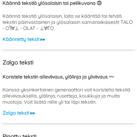
Käännä tekstiä ylösalaisin tai peilikuvana 🙃
Käännä tekstiä ylösalaisin, laita se kääntää tai tehdä
tekstin päinvastainen ja ylösalaisin samanaikaisesti! TALO
- OႨ∀⊥ - OLAT - ⊥∀ΓO
Käännetty teksti ▸▸
Zalgo teksti
Koristele tekstin alleviivaus, ylälinja ja yliviivaus 〰️
Kanssa yksinkertainen generaattori voit koristella tekstiä
alleviivauksella, ylälinja, rusetteja, koukkuja ja muita
muotoja. Voit lisätä niille yli tai läpi tekstin.
Zalgo teksti ▸▸
Pinottu teksti