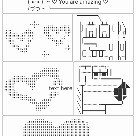
( •-• )  ~ ♡ You are amazing ♡

/づづ ~ ┗━━━━━━━━┛
▔▔▔▔▔╲

⠀⠀⠀⠀⠀⠀⢀⣰⣀⠀⠀⠀⠀⠀⠀⠀⠀

▕╮╭┻┻╮╭┻┻╮╭▕╮╲

⢀⣀⠀⠀⠀⢀⣄⠘⠀⠀⣶⡿⣷⣦⣾⣿⣧

▕╯┃╭╮┃┃╭╮┃╰▕╯╭▏

⢺⣾⣶⣦⣰⡟⣿⡇⠀⠀⠻⣧⠀⠛⠀⡘⠏

▕╭┻┻┻┛┗┻┻┛  ▕  ╰▏

⠈⢿⡆⠉⠛⠁⡷⠁⠀⠀⠀⠉⠳⣦⣮⠁⠀

▕╰━━━┓┈┈┈╭╮▕╭╮▏

⠀⠀⠛⢷⣄⣼⠃⠀⠀⠀⠀⠀⠀⠉⠀⠠⡧

▕╭╮╰┳┳┳┳╯╰╯▕╰╯▏

⠀⠀⠀⠀⠉⠋⠀⠀⠀⠠⡥⠄⠀⠀⠀⠀⠀
▕╰╯┈┗┛┗┛┈╭╮▕╮┈▏
╭━┳━╭━╭━╮╮

⠀⠀⠀⠀⠀⠀⠀⠀⠀⣠⣶⣶⣶⣦⠀⠀

┃┈┈┈┣▅╋▅┫┃

⠀⠀⣠⣤⣤⣄⣀⣾⣿⠟⠛⠻⢿⣷⠀

┃┈┃┈╰━╰━━━━━━╮

⢰⣿⡿⠛⠙⠻⣿⣿⠁⠀⠀ ⠀⣶⢿⡇

╰┳╯┈┈┈┈┈┈┈┈┈◢▉◣

⢿⣿⣇⠀⠀⠀⠈⠏⠀⠀⠀ text here

╲┃┈┈┈┈┈┈┈┈┈▉▉▉

⠀⠻⣿⣷⣦⣤⣀⠀⠀⠀ ⠀⣾⡿⠃⠀

╲┃┈┈┈┈┈┈┈┈┈◥▉◤

⠀⠀⠀⠀⠉⠉⠻⣿⣄⣴⣿⠟⠀⠀⠀

╲┃┈┈┈┈╭━┳━━━━╯

⠀⠀⠀⠀⠀⠀⠀⠀⣿⡿⠟⠁⠀⠀⠀
╲┣━━━━━━┫﻿
⠀⣠⣤⣶⣶⣦⣄⡀  ⠀⢀⣤⣴⣶⣶⣤⣀⠀

⣼⣿⣿⣿⣿⣿⣿⣷⣤⣾⣿⣿⣿⣿⣿⣿⣧

⣿⣿⣿⣿⣿⣿⣿⣿⣿⣿⣿⣿⣿⣿⣿⣿⣿
