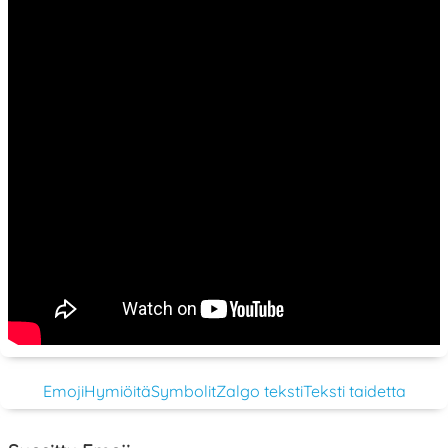
Emoji
Hymiöitä
Symbolit
Zalgo teksti
Teksti taidetta