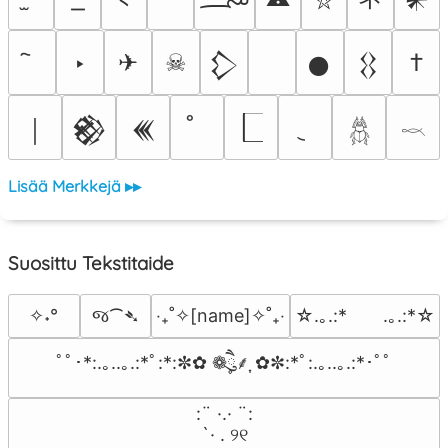
⛥
‣
✈
☠
†
𒁷
𒊹
𒌐
￨
𒆙
𒌍
𓆣
𓎖
Lisää Merkkejä ▸▸
Suosittu Tekstitaide
જ⁀➴
✧˖°
‎‧₊˚✧[name]✧˚₊‧
☆.｡.:*　　.｡.:*☆
ﾟﾟ･*:.｡..｡.:*ﾟ:*:✼✿ ❁ཻུ۪۪⸙͎ ✿✼:*ﾟ:.｡..｡.:*･ﾟﾟ
⠀:¨ ·.· ¨:⠀

⠀ `· . ୨୧⠀