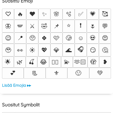
Suosittu Emoji
♡
🔥
❤️
✨
🌸
🫧
✅
💗
🥰
⭐
❗
🦋
🪽
⚔️
🤣
📌
🌷
💬
😉
📍
🥺
🍀
🩷
🥲
☺️
💀
😍
🎧
🥹
👀
☀️
💖
💎
🌊
😏
🤔
🌟
🌿
🍒
😂
💫
🫶🏻
🫣
❥
❤️‍🔥
💕
📃
⚜️
🙂
💚
Lisää Emojia ▸▸
Suositut Symbolit