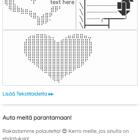
⢿⣿⣇⠀⠀⠀⠈⠏⠀⠀⠀ text here

╲┃┈┈┈┈┈┈┈┈┈▉▉▉

⠀⠻⣿⣷⣦⣤⣀⠀⠀⠀ ⠀⣾⡿⠃⠀

╲┃┈┈┈┈┈┈┈┈┈◥▉◤

⠀⠀⠀⠀⠉⠉⠻⣿⣄⣴⣿⠟⠀⠀⠀

╲┃┈┈┈┈╭━┳━━━━╯

⠀⠀⠀⠀⠀⠀⠀⠀⣿⡿⠟⠁⠀⠀⠀
╲┣━━━━━━┫﻿
⠀⣠⣤⣶⣶⣦⣄⡀  ⠀⢀⣤⣴⣶⣶⣤⣀⠀

⣼⣿⣿⣿⣿⣿⣿⣷⣤⣾⣿⣿⣿⣿⣿⣿⣧

⣿⣿⣿⣿⣿⣿⣿⣿⣿⣿⣿⣿⣿⣿⣿⣿⣿

⠹⣿⣿⣿⣿⣿⣿⣿⣿⣿⣿⣿⣿⣿⣿⣿⠏

⠀⠙⢿⣿⣿⣿⣿⣿⣿⣿⣿⣿⣿⣿⣿⠋⠀

⠀⠀⠀⠙⢿⣿⣿⣿⣿⣿⣿⣿⡿⠛⠁⠀⠀

⠀⠀⠀⠀⠀⠉⢿⣿⣿⣿⠟⠋⠀⠀⠀⠀⠀

⠀⠀⠀⠀⠀⠀⠀⠙⠻⠁⠀⠀⠀⠀⠀⠀⠀⠀⠀⠀⠀⠀⠀
Lisää Tekstitaidetta ▸▸
Auta meitä parantamaan!
Rakastamme palautetta! 😍 Kerro meille, jos sinulla on
ehdotuksia!