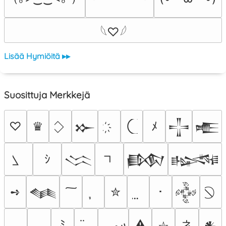
𓆩♡𓆪
Lisää Hymiöitä ▸▸
Suosittuja Merkkejä
♡
♛
ﾒ
𒁍
𒋲
𒍫
ｼ
𒈱
𒁃
𒈙
➺
✮
･
𒈝
𒅒
؄
ネ
ﾐ
⚠
𒀭