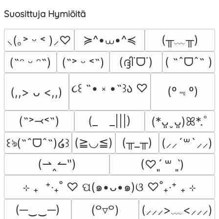
Suosittuja Hymiöitä
≽^•⩊•^≼
(╥﹏╥)
⸜(｡˃ ᵕ ˂ )⸝♡
(ദ്ദി˙ᗜ˙)
( ˶ˆᗜˆ˵ )
(˶ᵔ ᵕ ᵔ˶)
(˶˃ ᵕ ˂˶)
૮꒰ ˶• ༝ •˶꒱ა ♡
(º﹃º)
(,,> ᴗ <,,)
(˶˃⤙˂˶)
(_　_|||)
(*ᴗ͈ˬᴗ͈)ꕤ*.ﾟ
(≧◡≦)
(╥_╥)
꒰ঌ(˶ˆᗜˆ˵)໒꒱
(⸝⸝´꒳`⸝⸝)
(⇀‸↼‶)
(♡ˊ͈ ꒳ ˋ͈)
⊹ ₊  ⁺‧₊˚ ♡ ପ(๑•ᴗ•๑)ଓ ♡˚₊‧⁺ ₊ ⊹
(─‿‿─)
(⸝⸝⸝>﹏<⸝⸝⸝)
(꒪▿꒪)