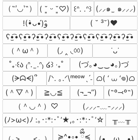
（˶′◡‵˶）
(⸝⸝๑  ̫ ๑⸝⸝⸝)
( ˘͈ ᵕ ˘͈♡)
꒰ᐢ. .ᐢ꒱
( ˘ ³˘)♥
!(•̀ᴗ•́)و ̑̑
ʕ•̫͡•ʕ•̫͡•ʔ•̫͡•ʔ•̫͡•ʕ•̫͡•ʔ•̫͡•ʕ•̫͡•ʕ•̫͡•ʔ•̫͡•ʔ•̫͡•
（＾ω＾）
(◞ ‸ ◟ㆀ)
˙ᴗ˙
(づ｡◕‿‿◕｡)づ
˚₊‧꒰ა ₍ᐢ.  ̫.ᐢ₎ ໒꒱ ‧₊˚
ᜊ( ‘ ⩊ ‘𖦹)ᜊ
(ᗒᗣᗕ)՞
/ᐠ. ｡.ᐟ\ᵐᵉᵒʷˎˊ˗
(＾▽＾)
≧◡≦
(¬_¬”)
(˶º⤙º˶)
（＾◡＾）♡
(⸝⸝⸝-﹏-⸝⸝⸝)
╥﹏╥
(ﾉ>ω<)ﾉ :｡･:*:･ﾟ’★,｡･:*:･ﾟ’☆
≽^•༚• ྀིྀ≼
（｡>‿‿<｡ ）
(•　ω　•)