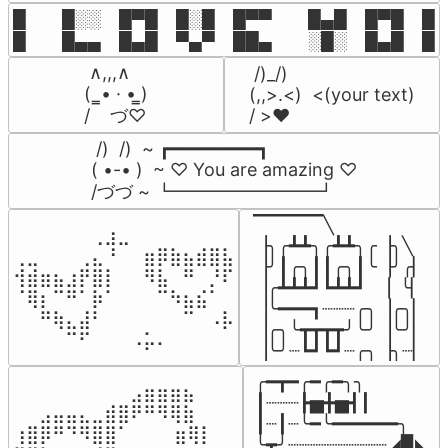
█  █░░ █▀█ █░█ █▀▀  █▄█ █▀█ █░█
█  █▄▄ █▄█ ▀▄▀ ██▄  ░█░ █▄█ █▄
 ∧,,,∧

 /)_/)

(  ̳• · • ̳)

(,,>.<)  <(your text)

/    づ♡
/ >❤️
 /)  /)  ~ ┏━━━━━━━━┓

( •-• )  ~ ♡ You are amazing ♡

/づづ ~ ┗━━━━━━━━┛
▔▔▔▔▔╲

⠀⠀⠀⠀⠀⠀⢀⣰⣀⠀⠀⠀⠀⠀⠀⠀⠀

▕╮╭┻┻╮╭┻┻╮╭▕╮╲

⢀⣀⠀⠀⠀⢀⣄⠘⠀⠀⣶⡿⣷⣦⣾⣿⣧

▕╯┃╭╮┃┃╭╮┃╰▕╯╭▏

⢺⣾⣶⣦⣰⡟⣿⡇⠀⠀⠻⣧⠀⠛⠀⡘⠏

▕╭┻┻┻┛┗┻┻┛  ▕  ╰▏

⠈⢿⡆⠉⠛⠁⡷⠁⠀⠀⠀⠉⠳⣦⣮⠁⠀

▕╰━━━┓┈┈┈╭╮▕╭╮▏

⠀⠀⠛⢷⣄⣼⠃⠀⠀⠀⠀⠀⠀⠉⠀⠠⡧

▕╭╮╰┳┳┳┳╯╰╯▕╰╯▏

⠀⠀⠀⠀⠉⠋⠀⠀⠀⠠⡥⠄⠀⠀⠀⠀⠀
▕╰╯┈┗┛┗┛┈╭╮▕╮┈▏
╭━┳━╭━╭━╮╮

⠀⠀⠀⠀⠀⠀⠀⠀⠀⣠⣶⣶⣶⣦⠀⠀

┃┈┈┈┣▅╋▅┫┃

⠀⠀⣠⣤⣤⣄⣀⣾⣿⠟⠛⠻⢿⣷⠀

┃┈┃┈╰━╰━━━━━━╮

⢰⣿⡿⠛⠙⠻⣿⣿⠁⠀⠀ ⠀⣶⢿⡇

╰┳╯┈┈┈┈┈┈┈┈┈◢▉◣
