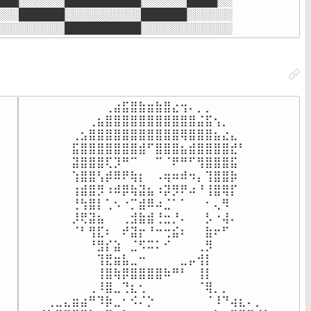
███░░░░░░██████████░░░░░░████░░

░░░██████░░░░░░░░░░██████░░░░░░

░░░░░░░░░██████████░░░░░░░░░░░░
⠀⠀⠀⠀⠀⠀⠀⠀⠀⠀⢀⣴⣯⣿⣷⣶⣷⣿⣔⢲⠄⡀⡀⠀⠀⠀⠀⠀⠀⠀⠀⠀⠀

⠀⠀⠀⠀⠀⠀⠀⠀⢀⣦⣿⣿⣿⣿⣿⣿⣿⣿⣿⣿⣿⣬⣯⢢⡀⠀⠀⠀⠀⠀⠀⠀⠀

⠀⠀⠀⠀⠀⠀⢀⣢⣿⣿⣿⣿⣿⣿⣿⣿⣿⣿⣿⢿⣿⣿⣿⣦⣔⣄⠀⠀⠀⠀⠀⠀⠀

⠀⠀⠀⠀⠀⠀⣯⣿⣿⣿⣿⣿⣿⣿⣾⠋⣿⣿⣿⣦⣾⣿⣿⣿⣿⣞⠃⠀⠀⠀⠀⠀⠀

⠀⠀⠀⠀⠀⠀⣽⣿⣿⣿⢏⡹⠛⠉⠀⠀⠉⠈⠟⠛⠋⢻⣿⣿⣿⣯⠀⠀⠀⠀⠀⠀⠀

⠀⠀⠀⠀⠀⠀⢱⣿⣿⢣⡾⠿⠟⢷⡆⠀⠠⢶⠶⠾⠲⡄⢹⣿⣿⡷⠀⠀⠀⠀⠀⠀⠀

⠀⠀⠀⠀⠀⠀⢰⣾⣿⡻⠰⠾⡿⢷⣽⣦⠰⡽⡻⠟⠴⠘⢸⣿⢿⡏⠀⠀⠀⠀⠀⠀⠀

⠀⠀⠀⠀⠀⠀⢘⢳⣿⡇⢁⠢⠐⡉⣾⠿⠴⣈⠁⠁⠀⠀⠂⢄⠻⠀⠀⠀⠀⠀⠀⠀⠀

⠀⠀⠀⠀⠀⠀⡸⢟⣽⣦⠀⠀⢀⣺⣷⣾⢘⣒⡘⠄⠀⠀⡣⠐⢼⠄⠀⠀⠀⠀⠀⠀⠀

⠀⠀⠀⠀⠀⠀⠈⠃⢻⣏⠆⠀⠞⣽⡖⠘⠒⢒⣮⠆⠀⠀⣷⠖⠋⠀⠀⠀⠀⠀⠀⠀⠀

⠀⠀⠀⠀⠀⠀⠀⠀⠘⣻⡎⣵⠀⣈⠫⠭⠅⠊⠀⠀⠀⢀⡻⠀⠀⠀⠀⠀⠀⠀⠀⠀⠀

⠀⠀⠀⠀⠀⠀⠀⠀⠀⢹⣟⣶⣧⣀⠒⠀⠀⠀⠀⣀⡤⢺⡇⠀⠀⠀⠀⠀⠀⠀⠀⠀⠀

⠀⠀⠀⠀⠀⠀⠀⠀⠀⢸⣿⢷⡿⣿⣿⣿⣿⠷⠛⠃⠀⢸⡇⠀⠀⠀⠀⠀⠀⠀⠀⠀⠀

⠀⠀⠀⠀⠀⠀⠀⠀⢀⠸⣿⣀⢙⣆⢂⠀⠀⠀⠀⠀⠀⠈⢿⡀⡀⠀⠀⠀⠀⠀⠀⠀⠀

⠀⠀⠀⢀⣀⣄⣶⣴⠛⠹⡷⣀⠂⠪⠌⡑⠀⠀⠀⠀⠀⠀⠈⠸⠙⢴⣆⠄⡀⠀⠀⠀⠀
