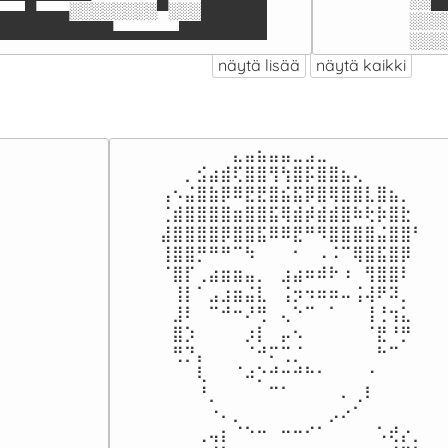
░░█
▄▄▄█▄▄▄░░░░░░░░▀░░░██████

░░░
███████████▄▄▄▄▄▄████████
░░░
näytä lisää
näytä kaikki
⠀⠀⠀⠀⠀⠀⣄⣤⣦⣤⣤⣀⣠⣀⠀⠀⠀⠀⠀⠀⠀⠀

⠀⠀⡀⣪⣴⣾⢏⣿⣿⢻⢳⣿⡯⣿⣿⣦⢄⠀⠀⠀⠀⠀

⢠⠢⣬⣿⣷⡿⠿⣟⣟⣿⣮⣯⡿⣿⢿⣿⣿⣇⣿⣦⡀⠀

⢈⣾⣿⣿⣿⣿⣶⣿⣿⣯⢿⣾⡾⣾⣾⣿⠷⢗⡷⣿⣗⠀

⣼⣿⣿⣿⣿⡿⣿⣿⣯⠿⠿⣟⠛⠻⣿⣿⣿⣿⣬⣿⣿⠃

⢸⣿⣿⡛⠛⠛⠉⠳⠀⠀⠀⠂⠀⠠⠨⠉⢿⣿⣯⣿⡿⠀

⠈⣿⡏⢀⣴⣶⣶⣤⡀⠀⣰⣴⠶⠾⠗⠰⠀⢻⣿⣿⠇⠀

⠀⢸⡇⠁⣠⣰⣶⣬⣇⠀⢨⡲⠲⠶⠶⠤⢨⢼⠟⠽⡀⠀

⠀⣸⠇⠀⠉⠚⠒⠜⢛⠀⢄⠑⠉⠀⠁⠀⠀⢸⢘⢲⣅⠀

⠀⣿⡱⠀⠀⠀⠀⡰⡇⠀⡤⠢⠀⠀⠀⠀⠀⠈⣟⠘⡛⠀

⠀⢛⡙⡄⠀⠀⠀⠈⠚⠍⢉⡈⠀⠀⠀⠀⠀⠀⠓⠉⠀⠀

⠀⠀⠀⢇⠀⠀⠈⠴⡑⠚⠒⠚⠓⠂⠀⠀⠀⠐⠀⠀⠀⠀

⠀⠀⠀⠘⡀⠀⠀⠀⠀⠉⠁⠀⠀⠀⠀⠄⢀⠇⠀⠀⠀⠀

⠀⠀⠀⠀⠐⠄⡀⠀⠀⠀⠀⠀⠀⠀⡠⠔⠁⠀⠀⠀⠀⠀

⠀⠀⠀⢀⢤⡆⠈⠑⠒⠀⠒⠒⠊⠁⠀⠀⠀⠀⠡⢞⡔⡀
