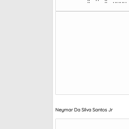
⠀⠀⠉⠀⠀⠀⠀⠉⠀⠈⠉⠉⠉⠁
Neymar Da Silva Santos Jr