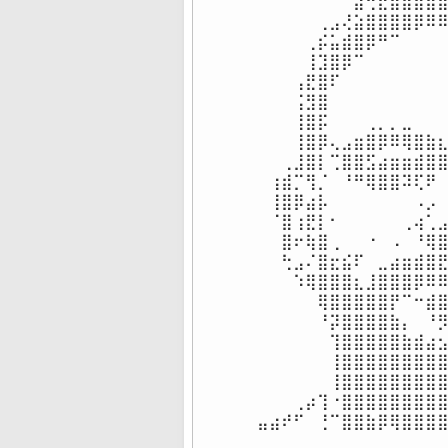
⠀⠀⠀⠀⠀⠀⠀⠀⣴⢚⣟⣾⣿⣿⣿⣿
⠀⠀⠀⠀⠀⢀⣠⢜⣵⣿⣿⣿⣿⡿⠿⠿
⠀⠀⠀⠀⢀⡮⣥⣾⣿⡿⠛⠉⠀⠀⠀⠀
⠀⠀⠀⠀⢸⣹⣿⡿⠉⠀⠀⠀⠀⠀⠀⠀
⠀⠀⠀⢠⣟⣿⠏⠀⠀⠀⠀⠀⠀⠀⠀⠀
⠀⠀⠀⢨⣻⣿⠀⠀⠀⠀⠀⠀⠀⠀⠀⠀
⠀⠀⠀⢸⣿⡯⠀⠀⠀⢀⡀⡀⣀⠀⠀⠀
⠀⠀⠀⢸⣿⡿⢄⣠⣶⣿⡿⠿⢿⣿⣷⣆
⠀⠀⢀⣸⣿⡇⢉⣿⣿⣫⣴⣶⣶⣾⣿⣿
⠀⢰⣾⡉⢻⡈⠀⠘⠛⢿⣿⣿⠽⢏⠟⠀
⠀⢸⣿⡿⣴⡧⠀⠀⠀⠀⠀⠀⠀⠠⡠⠀
⠀⠈⣿⢰⣟⡇⠂⠀⠀⠀⠀⠀⢀⢴⢁⣠
⠀⠀⣿⠖⢷⣿⢀⠀⠀⠐⠀⠠⠀⠘⢿⣿
⠀⠀⢓⣠⠌⣿⣖⣮⠏⠀⣀⣴⣶⣾⣿⣟
⠀⠀⠀⠱⢿⣿⣿⣿⣆⣸⣿⣿⣿⡿⠿⠿
⠀⠀⠀⠀⠀⢿⣿⣿⣿⣿⣿⡟⠉⠒⣾⣿
⠀⠀⠀⠀⠀⠘⡽⣿⣿⣿⣿⣷⡄⠀⠘⡻
⠀⠀⠀⠀⠀⠀⢹⣿⣿⣿⣿⣿⣷⣾⣴⣢
⠀⠀⠀⠀⠀⠀⢸⣿⣿⣿⣿⣿⣿⣿⣿⣿
⠀⠀⠀⠀⠀⠀⢸⣿⣿⣿⣿⣿⣿⣿⣿⣿
⠀⠀⠀⢀⡴⢹⠐⣿⣿⣿⣿⣿⣿⣿⣿⣿
⣤⣴⠞⠋⠀⢘⠉⣿⣿⣷⡿⢿⣿⣿⣿