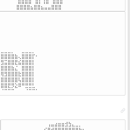
⠀⠀⠀⠀⠀ ⣿⣿⣿⣿⠀⣿⡇⢸⣿⠀⣿⣿⣿⠀⠀⠀⠀⠀⠀⠀⠀⠀

⠀⠀⠀⠀⠀⣿⣿⣿⣿⣦⣿⣿⣦⣤⣤⣿⣿⣿⠀⠀⠀⠀⠀⠀⠀⠀⠀
⣀⣀⣀⡀⠀⠀⣀⣀⣀⡀⠀⠀

⣿⣿⣿⣿⣷⢄⣿⣿⣿⡏⠂

⣻⣭⣿⣿⣟⣮⣿⣿⣿⡇

⣿⣿⣿⣷⣌⠀⣿⣿⣿⡇

⢿⣻⣿⣿⣿⣗⣿⣿⣿⡇

⣿⣿⣿⣿⣿⢧⣿⣿⣿⡇

⣿⣿⣟⡻⣕⠿⠛⣛⣛⣃

⠀⠈⠉⠉⠉⠀⠀⠀⠈⠉⠉⠁
⠀⠀⠀⠀⠀⠀⠀⠀⠀⠀⠀⠀⠀⢠⣤⣴⣶⣶⣺⣳⣄⣀⡀⠀⠀⠀⠀⠀⠀⠀⠀⠀⠀⠀⠀

⠀⠀⠀⠀⠀⠀⠀⠀⠀⠀⠀⣠⣮⣿⣾⣿⣿⣿⣿⣿⣿⣿⣗⣦⡄⠀⠀⠀⠀⠀⠀⠀⠀⠀⠀
