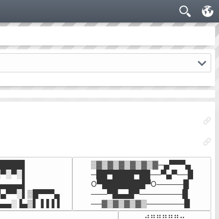
████▌

▒▓▒▓▒▓▒▓▒▓▒▓─▄▀▀▀▄

▀░▀░▌

─██▀████▀██──▀▄▀──█

▄▄▄▄▌

O▀████████▀O─────█

▄▀▀░▌▒█▀▀▀▄

───▀█▄▄█▀────────█

▄▄▄░▐▄▒▌▐▐▐▐
──▓▒▓▒▓▒▓▒───────█
⠀⠀⢠⡤⢺⣿⣿⣿⣿⣿⣶⣄
