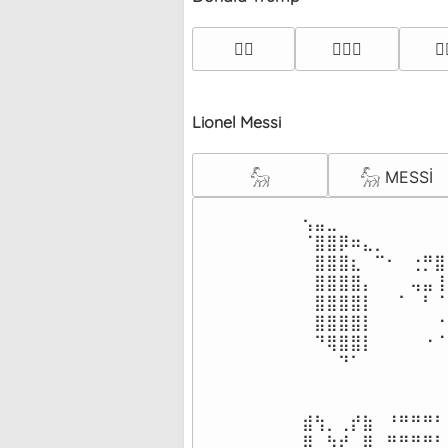
👱‍♂️
👨🏼‍⚖️
👱
Lionel Messi
𓃵
𓃵 MESSİ
⠀⠀⢢⣤⣀⠀⠀⠀⠀⠀⠀⠀⠀⠀
⠀⠀⠈⣿⣿⡿⠶⣄⡀⠀⠀⠀⠀⠀
⠀⠀⠀⣿⣿⣿⣆⠀⠉⠂⠀⢐⡛⣿
⠀⠀⠀⣿⣿⣿⣿⡄⠀⠀⠀⢤⣤⢸
⠀⠀⠀⣿⣿⣿⣿⡇⠀⠀⠁⠀⠃⠈
⠀⠀⠀⣿⣿⣿⣿⡇⠀⠀⠀⠀⠀⠐
⠀⠀⠀⠙⢿⣿⣿⡇⠀⠀⠀⠀⠐⠈
⠀⠀⠀⠀⠀⠙⠁⠀⠀⠀⠀⠀⠀⠀
⠀⠀⣾⢳⡀⢀⡞⣷⠀⠘⠛⠛⠛⠃
⠀⠀⣿⠀⢳⡞⠀⣿⠀⠛⠛⠛⠛⠃