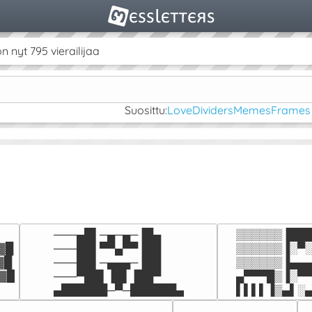
nyt 795 vierailijaa
Suosittu:
Love
Dividers
Memes
Frames
───▄█▌─▄─▄─▐█▄

▒▒▒▒▒▒▐███
█

───██▌▀▀▄▀▀▐██

▒▒▒▒▒▒▐░▀░
█

───██▌─▄▄▄─▐██

▒▒▒▒▒▒▐▄▄▄
▓█
───▀██▌▐█▌▐██▀

▄▀▀▀█▒▐░▀▀
▄██████─▀─██████▄
▌▌▌▌▐▒▄▌░