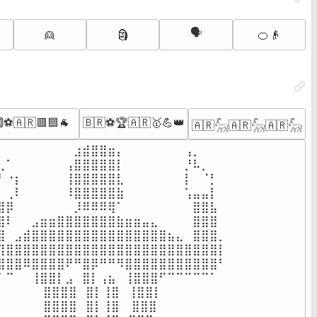
🗣
👱
🗿
🍊👴
⚽️🇦🇷🟥🟦🐐
🇧🇷⚽🏆🇦🇷🥇💪👑
🇦🇷𓃵🇦🇷𓃵🇦🇷𓃵
⠀⠀⠀⠀⠀⠀⠀⠀⠀⣰⣾⣿⣿⣶⡄⠀⠀⠀⠀⠀⠀⠀⢠⡀⠀⠀⠀

⢀⠁⠀⠀⠀⠀⠀⠀⢠⣿⣿⣿⣿⣿⡇⠀⠀⠀⠀⠀⠀⠀⡘⠧⡀⠀⠀

⠃⠐⡆⠀⠀⠀⠀⠀⢸⣿⣿⣿⣿⣿⣇⠀⠀⠀⠀⠀⠀⠀⡇⠀⠈⡃⠀

⠀⢀⠇⠀⠀⠀⠀⠀⠸⣿⣿⣿⣿⣿⣷⠀⠀⠀⠀⠀⠀⠀⢡⣤⣤⡇⠀

⣿⡿⠀⠀⠀⠀⠀⠀⠀⡸⠿⠿⠿⢿⠁⠀⠀⠀⠀⠀⠀⠀⠀⣿⣿⣧⠀

⣿⠇⠀⠀⣠⣶⣶⣿⣿⣿⣿⣿⣿⣿⣷⣶⣶⣤⣄⠀⠀⠀⠀⣿⣿⣿⠀

⣿⠀⣠⣾⣿⣿⣿⣿⣿⣿⣿⣿⣿⣿⣿⣿⣿⣿⣿⣿⣦⣄⠀⣿⣿⣿⡀

⢹⣿⣿⣿⣿⣿⣿⣿⣿⣿⣿⣿⣿⣿⣿⣿⣿⣿⣿⣿⣿⣿⣿⣿⣿⣿⡇

⣿⣿⣿⠿⣿⣿⣿⣿⠟⠛⣿⡿⠛⠛⠻⣿⣿⣿⣿⣿⣿⣿⣿⣿⣿⣿⠃

⠁⠉⠀⠀⢸⣿⣿⡇⣠⠀⣿⡇⢠⣦⠀⢸⣿⣿⣿⠋⠉⠉⠉⠉⠉⠁⠀

⠀⠀⠀ ⠀⠀⣿⣿⣿⣿⠀⣿⡇⢸⣿⠀⢸⣿⣿⡇⠀⠀⠀⠀⠀⠀⠀⠀

⠀⠀⠀⠀⠀ ⣿⣿⣿⣿⠀⣿⡇⢸⣿⠀ ⣿⣿⣿⠀⠀⠀⠀⠀⠀⠀⠀
