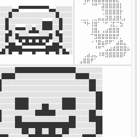
⠀⠀⠉⠀⠘⠛⠉⣽⣿⣿⣿⣿⡇

░░░░▄▄▀▀▀▀▀▀▀▀▀▄▄░░░░░

⠀⠀⠀⠀⠀⠀⠀⢉⣿⣿⣿⣿⡗

░░░█░░░░░░░░░░░░░█░░░░

⠀⢀⣀⡀⢀⣀⣤⣤⣽⣿⣼⣿⢇⡄

░░█░░░░░░░░░░▄▄▄░░█░░░

⠀⠀⠙⠗⢸⣿⠁⠈⠋⢨⣏⡉⣳

░░█░░▄▄▄░░▄░░███░░█░░░

⠀⠀⠀⠀⢸⣿⡄⢠⣴⣿⣿⣿

░░▄█░▄░░░▀▀▀░░░▄░█▄░░░

⠀⠀⠀⠀⠉⣻⣿⣿⣿⣿⣿⡟⡀

░░█░░▀█▀█▀█▀█▀█▀░░█░░░

⠀⠀⠀⠀⠐⠘⣿⣶⡿⠟⠁⣴⣿⣄

░░▄██▄▄▀▀▀▀▀▀▀▄▄██▄░░░

⠀⠀⠀⠀⠀⠘⠛⠉⣠⣴⣾⣿⣿⣿⡦

▄█░█▀▀█▀▀▀█▀▀▀█▀▀█░█▄░
⠀⠀⢀⣴⣠⣄⠸⠿⣻⣿⣿⣿⣿⠏

⠀⣠⣿⣿⠟⠁
░░░░░██████████████████░░░░░░░░

░████░░░░░░░░░░░░░░░░░░████░░░░

█░░░░░░░░░░░░░░░░░░░░░░░░░░██░░

█░░░░░░░░░░░░░░░░░░░░░░░░░░██░░

░░░░░░░░░░░░░░░░░░░░░░░░░░░░░██

░░░░░████░░░░░░░░░░████░░░░░░██

░░░░░████░░░░██░░░░████░░░░░░██

█░░░░░░░░░░██████░░░░░░░░░░██░░

█░░░░██░░░░░░░░░░░░░░██░░░░████

░░░░░██████████████████░░░░░░██

░░░░░░░██░░██░░██░░██░░░░░░░░██
