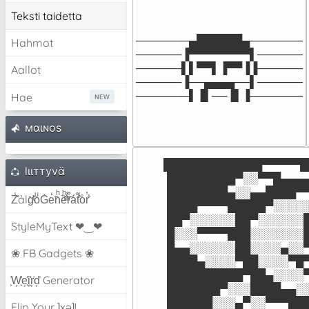
Teksti taidetta
───────▄██████▄───────

Hahmot
──────▐▀▀▀▀▀▀▀▀▌──────

──────▌▌▀▀▌▐▀▀▐▐──────

Aallot
──────▐──▄▄▄▄──▌──────

───────▌▐▌──▐▌▐───────
Hae
мαιɴoѕ
█████████████▀▀▀▀▀█
lιιттyvα̈
 █████████▀░░▀▀█▄▄▄
 ████████▄░░▄▄████▀
Z̾̽ảlg̀͐ͭ̽oͧG̀e̒̃nͪȅͪͫ̏̐r͌̑á͑t͌̑͛o̊r̓̐
 ████▀▀▀▀█████▀░░░░
 ██▀░░░░░░██▀░░░░░░
StyleMyText ❤‿❤
 █░░░▀▀▀▀███░░░░░░░
 █▄▄░░░░░░██░░░░▄░░
❀ FB Gadgets ❀
 ████▄░░░░▀██░░░░▀█
 ██████████▀██▄░░░░
͕͗W͕͕͗͗e͕͕͗͗i͕͕͗͗r͕͗d͕͗ Generator
 ███████▀░░░████▄▄░
 ██████░░░▄▀░░▀▀▀██
Flip Your ʇxəʇ!