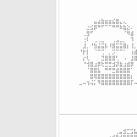
⠀⠀⠀⠀⣤⣴⣷⣶⣶⣮⣿⣄⢄⠀⠀⠀
⠀⠀⣐⣪⡿⠛⠋⠉⠉⠛⠛⠷⣷⣕⠄⠀
⠀⢀⣻⠋⠀⠀⠀⠀⠀⠀⠀⠀⠈⠻⣾⠀
⠀⢐⠇⠀⢀⢀⣀⠀⠀⢀⣠⣀⡀⠀⠹⠀
⠀⣸⡀⠘⣳⣬⣭⡧⠸⣿⣭⣭⣿⡆⢸⡀
⠘⡗⡇⠀⠈⠉⢉⠀⡀⡩⠉⠉⠁⠀⢰⣾
⠀⡔⢇⠀⠀⠀⣙⣿⣿⣿⢃⠀⠠⠀⣸⣿
⠀⠘⢺⣿⣰⡿⢗⣛⣛⣺⡽⣷⣰⣾⡿⠀
⠀⠀⠈⣿⣿⣧⠀⠛⠛⣛⣾⣿⣿⣿⠁⠀
⠀⠀⠀⣿⢿⣿⣿⣿⣿⣿⣿⣿⣿⣿⡆⠀
⣀⠤⢲⢬⡅⠻⣿⣿⣿⣿⣿⣿⣿⣿⡏
⠀⠀⠀⠀⠀⠀⠀⠀⠀⠀⢀⣤⣺⣉⣩⣧