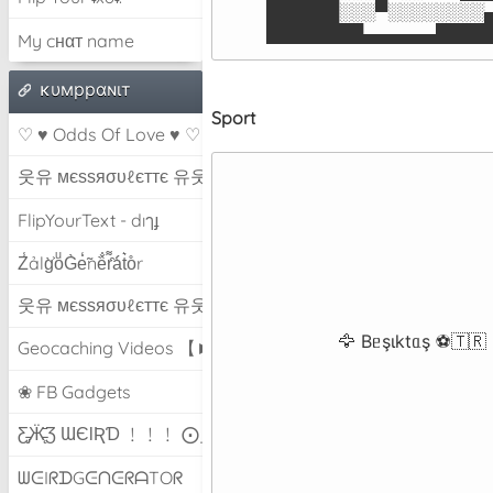
 ██████░░░▀░░░░░░░░
 ████████▄▄▄▄▄▄████
My cнαт name
ĸυмppαɴιт
Sport
♡ ♥ Odds Of Love ♥ ♡
웃유 мєѕѕяσυℓєттє 유웃
FlipYourText - dıๅɟ
Z̾ảlg̀͐oͧG̀e̒̃nȅ̐r͌̑á͑t͛o̊r
웃유 мєѕѕяσυℓєттє 유웃
🦅 Bᥱşιktᥲş ⚽🇹🇷
Geocaching Videos 【►】
❀ FB Gadgets
Ƹ̵̡Ӝ̵̨̄Ʒ ƜЄƖƦƊ ﹗﹗﹗ ⨀_⨀
ᗯᕮIᖇᗪGᕮᑎᕮᖇᗩTOᖇ