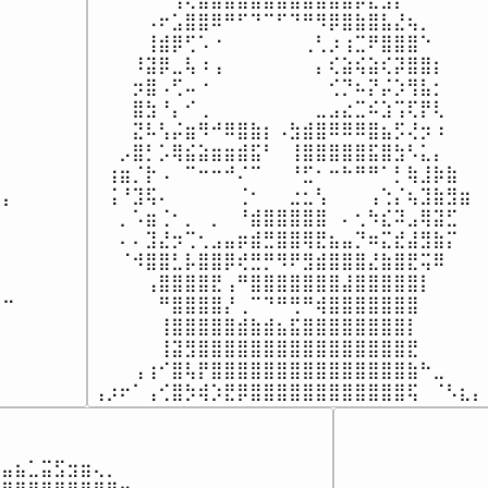
⠀⠀⠀⠀⠠⠖⣡⣿⣿⠿⠛⠋⠙⠉⠋⠙⠛⠻⡿⣿⣷⣿⣧⣜⢦⡀⠀⠀⠀⠀

⠀⠀⠀⠀⢸⣾⡿⢋⠡⠐⠀⠀⠀⠀⠀⠀⢀⢃⡰⢰⣉⠟⣿⣿⣿⠑⠀⠀⠀⠀

⠀⠀⠀⠸⣽⡿⣀⢧⠰⢠⠀⠀⠀⠀⠀⠀⠀⡄⢎⣵⢮⣵⢎⡽⣿⣿⡆⠀⠀⠀

⠀

⠀⠀⠀⡲⣿⠠⢋⠤⠐⠀⠀⠀⠀⠀⠀⠀⠀⠀⢊⡙⠦⡝⡬⡱⢻⣧⡂⠀⠀⠀

⠀

⠀⠀⠀⣿⣳⠘⡄⠊⢀⠀⠀⠀⠀⠀⠀⠀⠀⣀⣠⣔⣉⠮⣱⢩⢏⡟⢇⠀⠀⠀

⠀

⠀⠀⠀⣝⠧⢣⡬⣶⠻⠚⠿⣿⣷⡆⠠⣳⣾⣿⠿⠿⠿⣿⣦⡫⢜⡲⠰⠀⠀⠀

⠀

⠀⠀⡠⣿⡃⡡⢿⣮⣵⣶⣶⣾⣯⠃⠀⢸⣿⣿⣿⣿⣿⣯⣿⣳⠣⣅⡄⠀⠀⠀

⠀

⠀⢰⣶⡈⡗⠠⠀⠉⠒⠒⠚⠌⠉⠀⠀⠘⣋⠂⠒⠓⠛⠛⠁⡃⢷⣸⡷⣷⠀



⠀⢨⠘⣹⢯⠄⠀⠀⠀⠀⠀⢈⠂⠀⠀⣐⣂⢣⠀⠀⠀⢠⢑⡌⢦⣹⣷⣻⣶⠀

⠃

⠀⠀⡀⠡⣶⢈⠂⡀⠀⡀⠀⠘⣾⣿⣿⣿⣿⣿⠀⠄⢂⠳⣎⠽⣠⢿⣽⣋⠀



⠀⠀⠄⠄⣹⣜⡲⢉⢂⣠⣤⡶⣾⣛⣿⣿⢿⣟⣦⣤⡙⠶⣍⣞⣼⣻⣷⡍⠀

⠀

⠀⠀⠈⠺⣿⣿⣃⡧⣿⣿⡿⢞⣛⡛⠻⠟⣻⣾⣿⣿⣿⣜⣷⣿⣟⢭⠿⠀⠀

⠀

⠀⠀⠀⠀⢠⣿⣿⣿⣿⣟⢠⠛⣿⣿⣿⣿⣿⣿⣿⣼⣿⣿⣿⣿⣿⡇⠀⠀⠀⠀

⠤⣀
⠀⠀⠀⠀⠀⠛⣿⣿⣿⣿⡜⢀⠉⠙⠛⢛⠛⢾⣿⣿⣿⣿⣿⣿⣿⠀⠀⠀⠀⠀

⠀⠀⠀⠀⠀⢸⣿⣿⣿⣿⣿⣾⣷⣾⣦⣯⣿⣿⣿⣿⣿⣿⣿⣿⡇⠀⠀⠀⠀⠀

⠀⠀⠀⠀⠀⢸⣽⣻⣿⣿⣿⣿⣿⣿⣿⣿⣿⣿⣿⣿⣿⣿⣿⣿⣟⠀⠀⠀⠀⠀

⠀⠀⠀⢠⢰⠊⣿⢧⡟⣿⣿⣿⣿⣿⣿⣿⣿⣿⣿⣿⣿⣿⣿⣿⣷⠓⣀⠀⠀⠀

⢠⡰⠖⠁⢠⢊⣿⡳⢾⡱⣟⡿⣿⣿⣿⣿⣿⣿⣿⣿⣿⣿⣿⣿⢯⠀⠈⠣⣆⡄
⠀⠀⠀⠀⠀⠀⠀⠀⠀⠀⠀
⠀⠀⠀⠀⠀⠀⠀⠀⠀⠀⠀
⣤⣦⣁⣭⣫⣲⣶⢄⡀⠀⠀⠀⠀⠀⠀⠀⠀⠀⠀

⠀⠀⠀⠀⠀⠀⠀⠀⠀⠀⠀