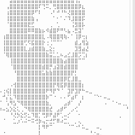
⠀⠀⠀⣴⣿⣿⣿⣿⣿⣿⣿⣿⣿⣿⣿⣿⣿⣿⣿⣿⣾⢹⡄⠀⠀⠀⠀⠀⠀⠀⠀⠀⠀⠀⠀⠀

⠀⠀⢠⣿⣿⣿⣿⣿⣿⣿⣿⠏⢙⠭⡀⢛⣿⣿⣿⣿⣿⣿⡿⣆⠀⠀⠀⠀⠀⠀⠀⠀⠀⠀⠀⠀

⠀⠀⢰⣿⣿⣿⣿⣿⣿⡿⠋⠇⠀⠀⠠⠃⠚⠘⠓⢜⣿⣿⣿⣿⠀⠀⠀⠀⠀⠀⠀⠀⠀⠀⠀⠀

⠀⠀⢸⣿⣿⣿⣿⣿⣿⣷⢠⠀⠀⠀⠀⠁⠂⠁⠌⠹⣸⣿⣿⡯⠀⠀⠀⠀⠀⠀⠀⠀⠀⠀⠀⠀

⠀⠀⠈⣿⣿⣿⣿⣿⣟⣋⠀⠀⠀⠀⢀⠀⢁⠀⠀⠀⢨⣻⣿⡧⠀⠀⠀⠀⠀⠀⠀⠀⠀⠀⠀⠀

⠀⠀⠀⣿⣿⣿⣿⣿⠿⠿⣿⣷⡦⠺⣾⣿⠟⠛⠣⣦⠠⣛⣽⠁⠀⠀⠀⠀⠀⠀⠀⠀⠀⠀⠀⠀

⠀⢰⣿⣿⣿⣿⣿⣿⣿⣿⣿⣿⣇⠠⢿⣿⣿⢿⢷⠄⠁⢸⡿⢒⡆⠀⠀⠀⠀⠀⠀⠀⠀⠀⠀⠀

⠀⢸⣿⣿⣿⣿⣿⢋⠫⣯⣿⣿⡗⢐⢈⠉⠉⠁⠀⠀⠀⣾⣠⢻⣵⠀⠀⠀⠀⠀⠀⠀⠀⠀⠀⠀

⠀⢸⣿⣿⣿⣿⣿⣇⣰⣾⣿⣿⣷⣀⣕⡂⠀⠀⠀⠀⠀⣹⣻⣴⣜⠀⠀⠀⠀⠀⠀⠀⠀⠀⠀⠀

⠀⠈⢿⣿⣿⣿⣿⣿⣿⣿⣿⣿⣿⣷⣭⣁⣁⠦⣠⣊⣸⣿⡩⢉⡆⠀⠀⠀⠀⠀⠀⠀⠀⠀⠀⠀

⠀⠀⠀⢸⣿⣿⣿⣿⣿⣿⣿⣿⣿⣿⣿⣿⣿⣷⣴⣿⣿⣿⠉⠉⠀⠀⠀⠀⠀⠀⠀⠀⠀⠀⠀⠀

⠀⠀⠀⠈⣿⣿⣿⣿⣿⣿⣿⣿⣾⣿⡛⣰⣽⣿⣾⣿⣿⣿⠀⠀⠀⠀⠀⠀⠀⠀⠀⠀⠀⠀⠀⠀

⠀⠀⠀⠀⠘⣿⣿⣿⣿⣿⣿⣿⣥⣷⣷⣿⣿⣿⣿⣿⡟⡃⠀⠀⠀⠀⠀⠀⠀⠀⠀⠀⠀⠀⠀⠀

⠀⠀⠀⠀⠀⣿⣿⣿⣿⣿⣿⣿⣿⣿⣿⣿⣿⣿⡿⣏⣸⣿⣀⠀⠀⠀⠀⠀⠀⠀⠀⠀⠀⠀⠀⠀

⠀⠀⠀⠠⢺⣿⣿⣿⣿⣿⣿⣿⣿⣿⣿⡟⢿⣯⡿⣿⣿⣿⣿⡆⠀⠀⠀⠀⠀⠀⠀⠀⠀⠀⠀⠀

⠤⢐⢮⡇⣿⣿⣿⣿⣿⣿⣿⣿⣿⠟⠻⡟⠙⠈⠀⣹⡟⣹⡟⠓⠤⣀⠀⠀⠀⠀⠀⠀⠀⠀⠀⠀

⠂⠚⡌⣅⠹⣿⣿⣿⣿⣿⣿⣿⣿⡷⠉⠐⠀⠄⠄⠋⣴⠏⠀⡆⠀⠀⠈⠑⠂⠤⣀⠀⠀⠀⠀⠀

⠈⠀⢡⠻⣣⠙⢿⣿⣿⣿⣿⣿⣿⣷⡀⠀⠀⠀⣠⡾⠁⠀⡜⠀⠀⠀⠀⠀⠀⠠⠀⠈⠐⠤⢀⡀

⠰⠤⣢⡱⣕⢅⢀⠙⢿⣿⣿⣿⣿⣿⣞⠀⣠⡾⠋⠀⡠⢊⠀⠀⠀⠀⠀⠀⠀⠀⠀⠀⠀⠀⠀⠘

⠀⠀⠀⠘⢜⡳⣕⡫⣂⠹⣿⡁⢛⡿⠟⣼⠟⢁⠤⡊⠀⠀⠂⠀⠀⠀⠀⠀⠀⠀⠀⠀⠀⢀⠀⠀

⠀⠈⠀⠀⣁⡰⠡⠬⠒⠭⢚⡷⢤⡒⣚⡋⠿⠴⣉⡀⠀⡀⢄⠀⠀⠀⠀⠀⠀⠀⠀⠀⠀⠀⠀⠀

⠀⠀⠀⠀⠀⠀⠀⠀⠀⠀⠀⡇⠻⠟⠉⠀⠀⠀⠀⠈⠉⠐⠃⠥⣀⠀⠀⠤⡀⠀⠀⠀⠀⠀⠀⠀

⠀⠐⠀⠀⠀⠀⠀⠀⠀⠀⠀⡇⠀⠀⠀⠀⠀⠀⠀⠀⠀⠀⠀⠀⠀⠘⡐⠤⡀⠀⠀⠀⠀⠀⠀⠀
