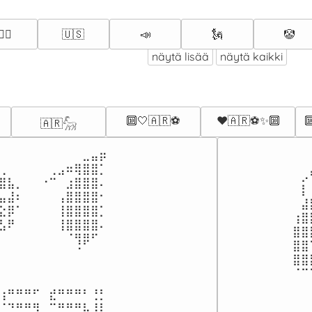
🏼‍♂️
🇺🇸
📣
🗽
🤡
näytä lisää
näytä kaikki
🔟🤍🇦🇷⚽️
❤️🇦🇷⚽️✨🔟

🇦🇷𓃵
⠀⠀
⠀⠀⠀⠀⠀⠀⠀⠀⠀⠀⣀⣤⡶⠀⠀⠀⠀⠀

⠀⠀
⢀⠀⠀⠀⠀⠀⢀⣠⠶⢿⣿⣿⡁⠀⠀⠀

⠀⡠
⣿⣧⡀⠀⠀⠐⠉⠀⣰⣿⣿⣿⠄⠀⠀

⠀⡇
⣤⣼⠆⠀⠀⠀⠀⢠⣿⣿⣿⣿⠂⠀⠀

⠀⣼
⣕⡿⠁⠀⠀⠀⠀⢸⣿⣿⣿⣿⡁⠀⠀

⢰⣿
⣣⠟⠀⠀⠀⠀⠀⢸⣿⣿⣿⣿⠄⠀⠀⠀

⣿⣿
⠀⠀⠀⠀⠀⠀⠀⠀⠈⢻⡿⠋⠀⠀⠀⠀

⣿⣿
⠀⠀⠀⠀⠀⠀⠀⠀⠀⠈⠀⠀⠀⠀⠀⠀⠀⠀⠀

⣿⣿
⠈⠉
⠀⠀
⢰⠛⠛⠛⠋⠀⣞⠛⠛⠛⠃⢘⡃⠀

⠀⠀
⠈⠙⠛⠛⣻⠀⠉⠛⠛⢛⡧⢸⡇⠀⠀
