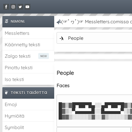
ɴιмeɴι
(☞ﾟヮﾟ)☞ Messletters.comissa on 
Messletters
🤺
People
Käännetty teksti
Zalgo teksti
Pinottu teksti
People
Iso teksti
Faces
тeĸѕтι тαιdeттα
Emoji
█▓▒▓█▀██▀█▄░░▄█▀██▀█▓▒▓
█▓▒░▀▄▄▄▄▄█░░█▄▄▄▄▄▀░▒▓
Hymiöitä
█▓▓▒░░░░░▒▓░░▓▒░░░░░▒▓
Symbolit