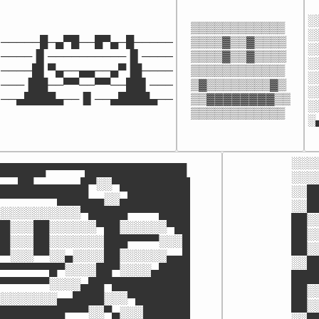
░
▒▒▒▒▒▒▒▒▒▒▒▒

░
─────█─▄▀█──█▀▄─█─────

▒▒▒▒▓▒▒▓▒▒▒▒

░
────▐▌──────────▐▌────

▒▒▒▒▓▒▒▓▒▒▒▒

░
────█▌▀▄──▄▄──▄▀▐█────

▒▒▒▒▒▒▒▒▒▒▒▒

░
───▐██──▀▀──▀▀──██▌───

▒▓▒▒▒▒▒▒▒▒▓▒

░
──▄████▄──▐▌──▄████▄──
▒▒▓▓▓▓▓▓▓▓▒▒

░
▒▒▒▒▒▒▒▒▒▒▒▒
░
░░░
██████▀▀▀▀▀█████████████

░░░
▄▄▄██▄▄▄▄▄▄█▀░░▀█████████

░░█
▀▀▀▀▀▀▀▀████▄▄░░▄████████

░░█
░░░░░░░░░░░▀█████▀▀▀▀████

██░
██░░░██░░░░░░▀██░░░░░░▀██

██░
██░░░██░░░░░░░███▀▀▀▀░░░█

██░
▀▀░░░▀▀░░▄░░░░██░░░░░░▄▄█

░░█
▀▀▀▀▀▀▀█▀░░░░██▀░░░░▄████

███
▀▀▀▀▀▀▀░░░░▄██▀██████████

██░
░░░░░░░░▄▄████░░░▀███████

██░
█████████▀▀▀░░▀▄░░░██████
