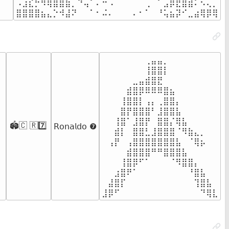
⠠⣰⣎⡓⠻⢿⣿⣿⣷⡀⠙⢤⠁⠄⠒⠠⠀⠀⠀⠀⠀⢀⠀⠁⣠⡿⣟⣿⣾⠅⠢⢄⡀

⣿⣿⣿⣿⣦⣄⡑⠺⣼⠝⠀⠀⠁⠂⠬⠄⠀⠀⠀⠄⠂⠁⠀⠘⢥⣦⡽⠊⣀⣴⢿⡿⢿
⠀⠀⠀⠀⠀⠀⠀⢀⣤⣤⡀

⠀⠀⠀⠀⠀⠀⠀⢸⣿⣿⡇

⠀⠀⠀⠀⠀⣀⣤⣾⣿⣟

⠀⠀⠀⠀⣾⣿⡿⠿⠿⠿⣿⣦

⠀⠀⠀⢸⣿⣿⡇⢠⡄⢀⣿⣿⡄

⠀⠀⠀⣿⡟⣿⣿⣿⠃⣸⣿⣿⣧

⠀⠀⢸⣿⠁⣸⣿⡟⠀⣿⣿⡌⢿⣧

🏟️🇨 🇷7️⃣
𝖱𝗈𝗇𝖺𝗅𝖽𝗈 ❼
⠀⠀⣾⡇⠀⣿⣿⣃⣸⣿⣿⣿⠈⠻⣷⣄⡀

⠀⢠⡟⠀⢠⣿⣿⣿⣿⣿⣿⣿⣧⠀⠈⢿⡦

⠀⠀⠀⠀⣾⣿⣿⣿⠛⠛⣿⣿⣿⣧

⠀⠀⠀⢸⣿⡿⠋⠁⠀⠀⠀⠈⠻⣿⣿⡄

⠀⠀⣰⣿⠟⠁⠀⠀⠀⠀⠀⠀⠀⠀⠘⣿⣧

⠀⣼⣿⡏⠀⠀⠀⠀⠀⠀⠀⠀⠀⠀⠀⢹⣿⣧

⣸⡿⠋⠀⠀⠀⠀⠀⠀⠀⠀⠀⠀⠀⠀⠀⠙⢿⣇