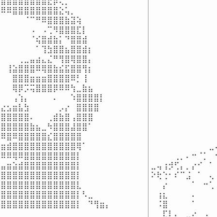
⣿⣿⣿⣿⣿⣿⣿⣿⣟⡶⢄⡀⠀⠀⠀⠀⠀⠀⠀

⠀⠀⠀⠀⠀⠀⠀⠀⠀⠀⠀
⠿⠿⣿⣿⣿⣿⣿⣿⣿⣿⣕⢥⡀⠀⠀⠀⠀⠀⠀

⠀⠀⠀⠀⠀⠀⠀⠀⠀⠀⠀
⠀⠀⠀⠀⠈⠉⠛⠿⣿⣿⣿⣷⣽⢵⠀⠀⠀⠀⠀

⠀⠀⠀⠀⠀⠀⠀⠀⠀⠀⠀
⠀⠀⠀⠀⠀⠠⠀⠠⢉⠻⣿⣿⣿⣏⡇⠀⠀⠀⠀

⠀⠀⠀⠀⠀⠀⠀⠀⠀⠀⠀
⠀⠀⠀⠀⠀⠈⢮⣿⣾⣷⡅⠙⣿⣿⣾⠀⠀⠀⠀

⠀⠀⠀⠀⠀⠀⠀⠀⠀⠀⠀
⠀⠀⠀⠀⠀⠀⠁⢹⣳⣿⣿⣦⣿⣿⣾⡆⠀⠀⠀⠀

⠀⠀⠀⠀⠀⠀⠀⠀⠀⠀⠀
⠀⠀⠀⢀⣀⣤⣴⣄⣌⠛⢻⣿⢿⣿⣿⡄⠀⠀⠀

⠀⠀⠀⠀⠀⠀⠀⠀⠀⠀⠀
⠀⢸⣵⣿⣿⣿⠿⢿⣿⣷⣮⣯⣿⣿⢻⡆⠀⠀⠀

⠀⠀⠀⠀⠀⠀⠀⠀⠀⠀⠀
⠀⠀⣿⣿⣿⣶⣶⣶⣿⣿⣿⣿⠿⡃⢸⠀⠀⠀⠀

⠀⠀⠀⠀⠀⠀⠀⠀⠀⠀⠀
⠀⠀⢿⡿⡩⢭⣿⣿⣿⡿⠿⠿⢳⣀⣷⣦⠀

⠀⠀⠀⠀⠀⠀⠀⠀⠀⠀⠀
⠀⠀⢠⢱⡄⠀⠀⠀⠀⠄⠀⠀⠱⣿⣿⣿⣿⡇⠀

⠀⠀⠀⠀⠀⠀⠀⠀⠀⠀⠀
⣔⣢⣶⣧⣳⠀⠀⠀⠀⠀⡠⡔⠀⣿⣿⣿⣿⠀

⠀⠀⠀⠀⠀⠀⠀⠀⠀⠀⠀
⣿⣿⣿⣿⣿⠄⠀⠀⢀⣾⣷⣿⢠⣿⣿⣿⠀

⠀⠀⠀⠀⠀⠀⠀⠀⠀⠀⠀
⣿⣿⣿⣿⣿⣷⣦⣀⠳⣿⣿⣿⣼⣿⣿⠁⠀

⠀⠀⠀⠀⠀⠀⠀⠀⠀⠀⠀
⠿⣿⠿⣿⣿⣿⣿⣿⣎⣿⣿⣿⣿⣿⠀⠀

⠀⠀⠀⠀⠀⠀⠀⠀⠀⠀⠀
⣶⣾⣿⣿⣿⣿⣿⣿⣿⣿⣿⣿⣿⢿⠁⠀⠀⠀⠀

⠀⠀⠀⠀⠀⠀⠀⠀⠀⠀⣀
⠿⠿⢿⠿⣿⣿⣿⣿⣿⣿⣿⣿⣿⡇⠀⠀⠀⠀⠀

⠀⠀⠀⠀⢀⡀⠄⠒⠈⡁⠀
⣤⣶⣵⣾⣿⣿⣿⣿⣿⣿⣿⣿⣿⡇⠀⠀⠀⠀⠀

⣀⢤⢰⡺⢋⡄⡀⡔⠊⠀⠁
⣿⣿⣿⣿⣿⣿⣿⣿⣿⣿⣿⣿⣿⡇⠀⠀⠀⠀⠀

⠕⢗⢑⠂⠎⠉⣨⠀⠁⠀⢄
⣿⣿⣿⣿⣿⣿⣿⣿⣿⣿⣿⣿⣿⣇⠀⠀⠀⠀⠀

⠀⠀⡔⠀⠀⠀⠀⠁⠀⠒⢁
⣿⣿⣿⣿⣿⣿⣿⣿⣿⣿⣿⣿⣿⡇⠣⣀⠀⠀⠀

⠀⢰⣆⠀⠀⠀⠀⠄⠀⠀⠀
⣿⣿⣿⣿⣿⣿⣿⣿⣿⣿⣿⣿⣿⣿⡇⠀⠙⢻⣶⡄
⠀⠨⣿⠀⠀⠀⠀⠁⠀⠀⠀
⠀⠀⣏⡇⡄⠀⣀⠔⠀⠠⠀