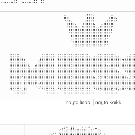
⠀⠀
⠈⠉⠉⠉⠉⠀⠉⠉⠉⠉⠁⠈⠁⠀⠀
⠀⠀
⠀⠀⠀⠀⠀⠀⠀⠀⠀⠀⠀⠀⠀⠀⠀⣶⡄⠀⠀⠀⠀⢺⣿⡆⠀⠀⠀⢠⣶⣄⠀

⠀⠀⠀⠀⠀⠀⠀⠀⠀⠀⠀⠀⠀⠀⠀⠈⣿⣦⡀⠀⢠⣿⣿⣇⠀⢀⣴⣿⣯⠋

⠀⠀⠀⠀⠀⠀⠀⠀⠀⠀⠀⠀⠀⠀⠀⠀⢹⣿⣿⣦⣿⣿⣿⣿⣶⣿⣿⣿⡏

⠀⠀⠀⠀⠀⠀⠀⠀⠀⠀⠀⠀⠀⠀⠀⠀⠈⣿⣿⣿⣿⣿⣿⣿⣿⣿⣿⣿⠁

⠀⠀⠀⠀⠀⠀⠀⠀⠀⠀⠀⠀⠀⠀⠀⠀⠀⢺⣿⣿⣿⣿⣿⣿⣿⣿⣾⡅

⠀⠀⠀⠀⠀⠀⠀⠀⠀⠀⠀⠀⠀⠀⠀⠀⠀⠈⠛⠛⠛⠛⠛⠛⠛⠛⠋⠁

⣀⣀⣀⠀⠀⠀⠀⠀⠀⣀⣀⣀⡀⢀⣀⣀⣀⣀⣀⣀⣀⣀⠀⠀⢀⣀⣀⣀⣀⡀⠀⠀⠀⢀⣀
⣿⣿⣿⣷⡄⠀⠀⠀⣰⣿⣿⣿⡏⢺⣿⣿⣿⣿⣿⣿⣿⣿⣷⣾⣿⣿⣿⣿⣿⣿⣷⢤⣾⣿⣿
⣿⣿⣿⣿⣿⣆⠀⣴⣿⣿⣿⣿⡇⢸⣿⣿⣿⣻⣿⣿⣿⣿⣿⣿⣿⣿⣻⣭⣿⣿⣟⣾⣿⣿⣿
⣿⣿⣿⣿⣿⣿⣾⣿⣿⣿⣿⣿⡇⢸⣿⣿⣿⣿⣿⣿⣿⣿⣮⢿⣿⣿⣿⣿⣿⣷⣌⠈⢿⣿⣿
⣿⣿⣿⡟⣿⣿⣿⣿⣿⣿⣿⣿⡇⢸⣿⣿⣿⣻⣿⣿⣿⣿⣿⣦⣙⡻⢿⣻⣿⣿⣿⣷⣦⣙⡻
⣿⣿⣿⡇⣿⢿⣿⡿⡵⣿⣿⣿⡇⢸⣿⣿⣿⣿⣿⣿⣿⣿⣿⣿⣿⣿⣿⣿⣿⣿⣿⢿⣿⣿⣿
⠻⣛⣛⣃⣿⠀⠀⠈⠋⠻⣛⣛⣃⠘⢟⣛⣛⣛⣛⣛⣛⣛⣃⠙⠿⡻⣿⣿⣟⡻⣵⠿⠛⠿⡻
⠀⠈⠉⠉⠉⠀⠀⠀⠀⠀⠈⠉⠉⠁⠀⠉⠉⠉⠉⠉⠉⠉⠉⠁⠀⠀⠈⠉⠉⠉⠀⠀⠀⠀
näytä lisää
näytä kaikki
⠀⠀⠀⠀⠀⠀⠀⠀⠀⡠⣞⣩⣼⣧⣤⣬⣬⡉⡤⠒⣄⠀⠀⠀⠀⠀⠀⠀⠀⠀

⠀⠀⠀⠀⠀⠀⢠⢎⣥⣽⣿⣿⣿⣾⣿⣿⣿⣿⣿⣿⡯⣜⣠⡄⠀⠀⠀⠀⠀⠀
