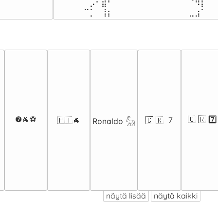
⠀⠀⡠⠂⣾⠃⠀⠀⠀⠀⠀⠀⠀⠀⠀⠀⠀⠀⠀⠈⠻⡇

⠀⠉⡁⠀⢸⡆⠀⠀⠀⠀⠀⠀⠀⠀⠀⠀⠀⠀⠀⣀⣰⠁
❼🐐⚽
🇨 🇷 7️⃣
🇵🇹🐐
🇨 🇷  7️
Ronαldo 𓃵
näytä lisää
näytä kaikki