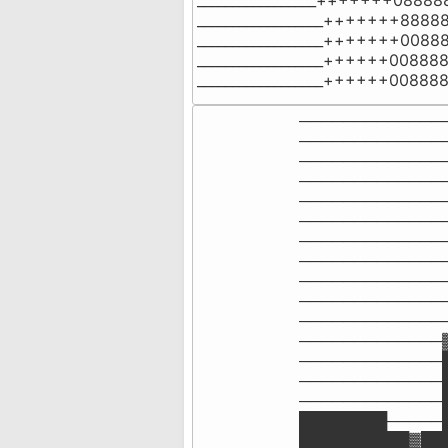
_________________+++++++08888
__________________+++++++8888
__________________+++++++0088
__________________++++++008888
__________________++++++00888
──────────────
──────────────
──────────────
──────────────
──────────────
──────────────
──────────────
──────────────
──────────────
──────────────
──────────────
─────────────
─────────────
─────────────
─────────────
████████─────
██████████▓██