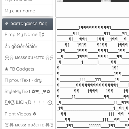
My cнαт name
ραятєηαιяєѕ ℓιєη
___________1¶¶¶¶¶¶¶¶¶¶1_________
________¶11____________¶11______¶1_
Pimp My Name ಠ͜ಠ
______¶1___¶¶1_____1¶¶___1¶¶___¶__
____¶1____1¶1¶_____¶1¶¶_____1¶¶¶_
Z̾ảlg̀͐oͧG̀e̒̃nȅ̐r͌̑á͑t͛o̊r
__1¶______1¶¶¶_____¶¶¶1_____1¶¶
__¶_______1¶¶¶_____¶¶¶1____¶¶____
웃유 мєѕѕяσυℓєттє 유웃
_¶__________1_______1______¶¶______
¶__________________________1¶1_____
❀ FB Gadgets
¶___________________________1¶¶_
¶__________111_____111_______1¶_____
FlipYourText - dıๅɟ
¶________¶¶¶¶¶¶¶¶¶¶¶¶¶¶1_____1¶_
¶_______¶¶____1¶¶¶____1¶¶_____1¶1_
StyleMyText ✿❤‿❤✿
¶______11______________¶¶______
Ƹ̵̡Ӝ̵̨̄Ʒ ƜЄƖƦƊ ﹗﹗﹗ ⨀_⨀
_¶__________________________11__¶1¶
_1¶_________________________1__¶1_¶
Plant Videos ☘
__¶¶_____________________111__¶¶__
____¶¶________________111___¶¶____
웃유 мєѕѕяσυℓєттє 유웃
_____1¶1________111111____1¶1_____