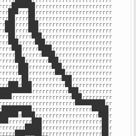
┌┌┌┌███████┌┌┌┌┌┌┌┌┌┌┌┌┌┌┌┌┌┌┌┌┌┌┌

┌┌┌███┌┌┌██┌┌┌┌┌┌┌┌┌┌┌┌┌┌┌┌┌┌┌┌┌┌┌

┌┌┌██┌┌┌┌██┌┌┌┌┌┌┌┌┌┌┌┌┌┌┌┌┌┌┌┌┌┌┌

┌┌███┌┌┌┌███┌┌┌┌┌┌┌┌┌┌┌┌┌┌┌┌┌┌┌┌┌┌

┌┌███┌┌┌┌███┌┌┌┌┌┌┌┌┌┌┌┌┌┌┌┌┌┌┌┌┌┌

┌┌┌██┌┌┌┌┌███┌┌┌┌┌┌┌┌┌┌┌┌┌┌┌┌┌┌┌┌┌

┌┌┌███┌┌┌┌┌███┌┌┌┌┌┌┌┌┌┌┌┌┌┌┌┌┌┌┌┌

┌┌┌┌███┌┌┌┌┌████┌┌┌┌┌┌┌┌┌┌┌┌┌┌┌┌┌┌

┌┌┌┌┌██┌┌┌┌┌┌████┌┌┌┌┌┌┌┌┌┌┌┌┌┌┌┌┌

┌┌┌┌┌███┌┌┌┌┌┌┌███┌┌┌┌┌┌┌┌┌┌┌┌┌┌┌┌

┌┌┌┌┌┌███┌┌┌┌┌┌┌███┌┌┌┌┌┌┌┌┌┌┌┌┌┌┌

┌┌┌┌┌┌███┌┌┌┌┌┌┌┌███┌┌┌┌┌┌┌┌┌┌┌┌┌┌

┌┌┌┌┌┌┌██┌┌┌┌┌┌┌┌┌┌███┌┌┌┌┌┌┌┌┌┌┌┌

┌┌┌███┌███┌┌┌┌┌┌┌┌┌┌██┌┌┌┌┌┌┌┌┌┌┌┌

██████████┌┌┌┌┌┌┌┌┌┌┌███┌┌┌┌┌┌┌┌┌┌

████┌┌┌┌┌┌┌┌┌┌┌┌┌┌┌┌┌┌███┌┌┌┌┌┌┌┌┌

┌┌┌┌┌┌┌┌┌┌┌┌┌┌┌┌┌┌┌┌┌┌┌█████████┌┌

┌█████████┌┌┌┌┌┌┌┌┌┌┌┌┌┌┌┌┌┌█████┌

██████┌████┌┌┌┌┌┌┌┌┌┌┌┌┌┌┌┌┌┌┌███┌

███┌┌┌┌┌┌┌███┌┌┌┌┌┌┌┌┌┌┌┌┌┌┌┌┌┌██┌

┌┌┌┌┌┌┌┌█████┌┌┌┌┌┌┌┌┌┌┌┌┌┌┌┌┌┌██┌

┌┌┌┌┌████████┌┌┌┌┌┌┌┌┌┌┌┌┌┌┌┌┌┌██┌
