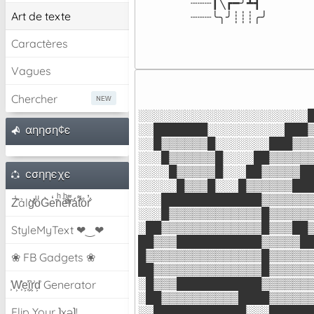
┈┈┈┃╲┏━╯┻┫

Art de texte
┈┈┈╰╮╯┊┊┊╭╯
Caractères
Vagues
Chercher
░░░░░░░░░░░░░░░░░░░░░░█
░░███████░░░░░░░░░░███▒
αηηση¢є
░░█▒▒▒▒▒▒█░░░░░░░███▒▒▒
░░░█▒▒▒▒▒▒█░░░░██▒▒▒▒▒▒
░░░░█▒▒▒▒▒█░░░██▒▒▒▒▒██
cσηηєχє
░░░░░█▒▒▒█░░░█▒▒▒▒▒▒███
░░░█████████████▒▒▒▒▒▒▒
Z̾̽ảlg̀͐ͭ̽oͧG̀e̒̃nͪȅͪͫ̏̐r͌̑á͑t͌̑͛o̊r̓̐
░░░█▒▒▒▒▒▒▒▒▒▒▒▒█▒▒▒▒▒▒
░██▒▒▒▒▒▒▒▒▒▒▒▒▒█▒▒▒██▒
StyleMyText ❤‿❤
██▒▒▒███████████▒▒▒▒▒██
█▒▒▒▒▒▒▒▒▒▒▒▒▒▒▒█▒▒▒▒▒▒
❀ FB Gadgets ❀
██▒▒▒▒▒▒▒▒▒▒▒▒▒▒█▒▒▒▒▒▒
░█▒▒▒███████████▒▒▒▒▒▒▒
͕͗W͕͕͗͗e͕͕͗͗i͕͕͗͗r͕͗d͕͗ Generator
░██▒▒▒▒▒▒▒▒▒▒████▒▒▒▒▒▒
░░████████████░░░█████
Flip Your ʇxəʇ!