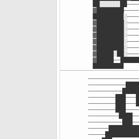
██░░░░░░██───
▓████████────
█████████░───
▓████████░───
▓████████░───
▓████████░───
▓████████░───
▓████████░───
▓█████░██░───
▓█████──█████
█████████
───────────────
───────────████
──────────█████
────────███───█
────────███───█
────────███────
─────────████──
──────────███──
──────█████████
─────██████████