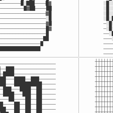
────────█░███────█▓

░█░
─────────█▓██────██

░█░
─────────────────▓█

░█░
─────────────────░█

░█░
─────────────────▓█

─░█
─────────────────█▓

─░█
─────────────────█

──░
────────────────██

───
───────────────█

───
███████████████

───
───
┼┼┼┼┼┼
────────────────────

┼┼┼┼┼┼
──███───────────────

┼┼┼┼┼┼
─████───────────────

┼┼┼┼┼┼
██───████──███──────

┼┼┼┼┼┼
██───██████████─────

┼┼┼┼┼┼
─███───████──██─────

┼┼┼┼┼┼
─████───███──██─────

┼┼┼┼┼┼
───██────██──██─────

┼┼┼┼┼┼
█────██──██──██─────

┼┼┼┼┼┼
██───██──██──██─────

┼┼┼┼┼┼