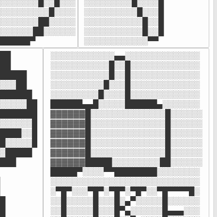
░░░░░░░█░░█░░░

░░░░░░░░░█░░░░█

░░░░░░░░░█░░░░

░░░░░░░░░░█░░░█

░░░░░░░██░░░░░

░░░░░░░░░░░█░░█

░░░░░░██░░░░░░

░░░░░░░░░░░█░░█

██████▀
░░░░░░░░░░░░▀▀
██

░░░░░░░░░░░░▄▄░░░░░░░░░░░░░░

██

░░░░░░░░░░░█░░█░░░░░░░░░░░░░

█████

░░░░░░░░░░░█░░█░░░░░░░░░░░░░

░░░██

░░░░░░░░░░█░░░█░░░░░░░░░░░░░

██████

░░░░░░░░░█░░░░█░░░░░░░░░░░░░

░░░░░██

██████▄▄█░░░░░██████▄░░░░░░░

███████

▓▓▓▓▓▓█░░░░░░░░░░░░░░█░░░░░░

░░░░░░█

▓▓▓▓▓▓█░░░░░░░░░░░░░░█░░░░░░

████░░█

▓▓▓▓▓▓█░░░░░░░░░░░░░░█░░░░░░

█░░░░░█

▓▓▓▓▓▓█░░░░░░░░░░░░░░█░░░░░░

░█████

▓▓▓▓▓▓█░░░░░░░░░░░░░░█░░░░░░

███

▓▓▓▓▓▓█████░░░░░░░░░██░░░░░░

█████▀░░░░▀▀████████░░░░░░░░

░░░░░░░░░░░░░░░░░░░░░░░░░░░░

░▀█▀░░░▀█▀░▀█▀░▀█▀░░▀█▀▀▀▀█░

█

░░█░░░░░█░░░█░▄▀░░░░░█░░░░░░

█

░░█░░░░░█░░░█▀▄░░░░░░█▄▄▄░░░
