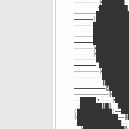
────────╠███████─
───────╠█████████
───────██████████
──────╠██████████
──────███████████
──────███████████
──────███████████
──────███████████
──────╠██████████
──────╠██████████
───────██████████
───────╠█████████
────────╠████████
─────────████████
─────────╠███████
──────────╠██████
───────────╠█████
──█████╠────╠████
─╠███████╠█╠─╠███
╠███████████╠──██
╠█████████████──╠
─██████████████──
──╠█████████████╠