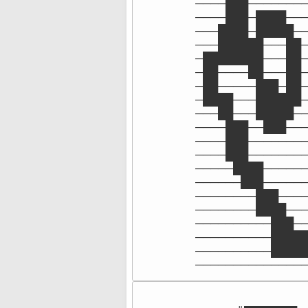
────███────────
────███─████───
───████─█████──
───██████───██─
─████████───██─
─██────██───██─
─██─────███─██─
─████───██████─
───██───█████──
────███──███───
────███────────
────███────────
─────████──────
──────███──────
────────███────
────────████───
──────────███──
──────────█████
──────────█████
──────────────