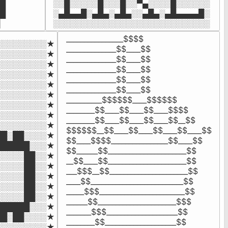
█

░░█░░░░░█░░░█░░▀▄░░░░█░░░░░░

█

░▄█▄▄█░▄█▄░▄█▄░░▄█▄░▄█▄▄▄▄█░

░░░░░░░░░░░░░░░░░░░░░░░░░░░░
________________$$$$

░░░░░░░░★

______________$$____$$

░░░░░░░░★

______________$$____$$

░░░░░░░░★

______________$$____$$

░░░░░░░░★

______________$$____$$

░░░░░░░░★

______________$$____$$

░░░░░░░░★

__________$$$$$$____$$$$$$

░░░░░░░░★

________$$____$$____$$____$$$$

░░░░░░░░★

________$$____$$____$$____$$__$$

░░░░░░░░★

$$$$$$__$$____$$____$$____$$____$$

█░██░░░░★

$$____$$$$________________$$____$$

█████░░░★

$$______$$______________________$$

░░░░██░░★

__$$____$$______________________$$

░░░░██░░★

___$$$__$$______________________$$

░░░░██░░★

____$$__________________________$$

░░░░██░░★

_____$$$________________________$$

░░░░██░░★

______$$______________________$$$

█████░░░★

_______$$$____________________$$

█░██░░░░★

________$$____________________$$

░░░░░░░░★
