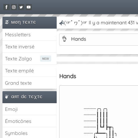
мση тєxтє
(☞ﾟヮﾟ)☞ Il y a maintenant 431 v
Messletters
👌
Hands
Texte inversé
Texte Zalgo
Texte empilé
Hands
Grand texte
αят dє тєχтє
┈┈┈┈╭╮╭╮

Emoji
┈┈┈┈┃┃┃┃

┈┈┈┈┃┃┃┃

Émoticônes
┈┈┈┈┃┗┛┣┳╮

Symboles
┈┈┈╭┻━━╮┃┃╮
