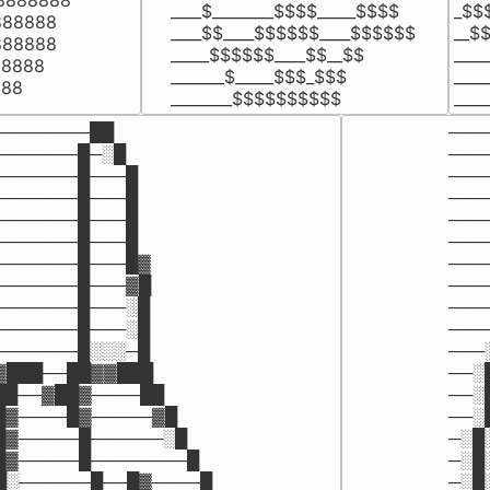
8888888

____$________$$$$_____$$$$

_$$$
888888

____$$____$$$$$$____$$$$$$

__$$
888888

_____$$$$$$____$$__$$

____
8888

_______$_____$$$_$$$

____
888
________$$$$$$$$$$
____
───────██

───
──────█─░█

───
──────█───█

───
──────█───█

───
──────█───█

───
──────█───█

───
──────█───█▓

───
──────█───▓█

───
──────█───░█

───
──────█───░█

───
──────█░░░─█

───
▓███──██▓▓███

──░
██──▓██▓────██

──░
█▓────█▓─────▓█

──░
█▓─────█──────░█

─░█
█▓─────█────────█

─░█
█░──────█──█▓────█

─░█