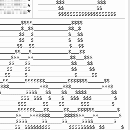
_________$$$________________$$$

░░░░░░░░★

__________$$________________$$

░░░░░░░░░★
__________$$$$$$$$$$$$$$$$$$$$
___________$$$$___________________$$$$

___________$__$$_________________$$__$

__________$$___$_________________$___$$

__________$$___$_________________$___$$

_________$$___$$_________________$___$$

________$$____$__________________$____$$

______$$$____$$__________________$$____$$$

_____$$_____$$____________________$$_____$$

____$$______$$____________________$$______$$

___$$_______$_______________________$_______$$

__$$________$$$$$$$___________$$$$$$$________$$

$$$_______________$$$_______$$$_______________$$$$

____________$$$$____$$_____$$____$$$$____________$$

__________$$$__$$$___$_____$___$$$__$$$___________$

_________$$$________$$_____$$________$$$___________$

_________$$$$$$____$$_______$$____$$$$$$___________$

________$$____$$$$$$$_______$$$$$$$____$$__________$

________$$$$_______$$_______$$_______$$$$__________$

_______$$__$$$$$$$$$_________$$$$$$$$$__$$________$
