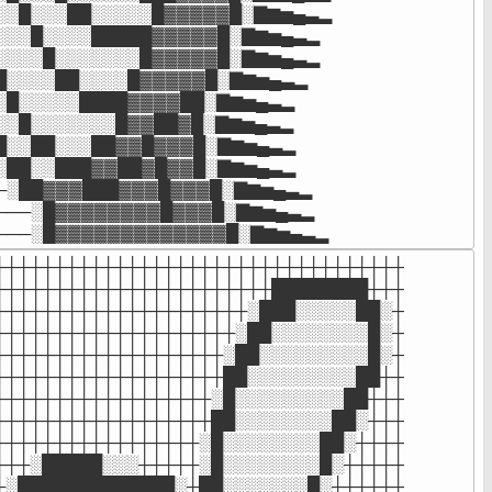
░░█░░░██░░░░░█▓▓▓▓▓█░▇▆▅▄▃▂

░░░█░░░░█████▓▓▓▓▓█░▇▆▅▄▃▂

░░░░█░░░░░░░█▓▓▓▓▓█░▇▆▅▄▃▂

█░░░░██░░░░█▓▓▓▓▓█░▇▆▅▄▃▂

░█░░░░░████▓▓▓▓██░▇▆▅▄▃▂

░░█░░░░░░░█▓▓██▓█░▇▆▅▄▃▂

█░░██░░░██▓▓█▓▓▓█░▇▆▅▄▃▂

░██░░███▓▓██▓█▓▓█░▇▆▅▄▃▂

─░██▓▓▓███▓▓▓█▓▓▓█░▇▆▅▄▃▂

───░█▓▓▓▓▓▓▓▓█▓▓▓█░▇▆▅▄▃▂

───░█▓▓▓▓▓▓▓▓▓▓▓▓▓█░▇▆▅▄▃▂
┼┼┼┼┼┼┼┼┼┼┼┼┼┼┼┼┼┼┼┼┼┼┼┼┼┼┼┼┼┼┼┼┼┼

┼┼┼┼┼┼┼┼┼┼┼┼┼┼┼┼┼┼┼┼┼┼┼████████┼┼┼

┼┼┼┼┼┼┼┼┼┼┼┼┼┼┼┼┼┼┼┼┼░███░░░░░██░┼

┼┼┼┼┼┼┼┼┼┼┼┼┼┼┼┼┼┼┼┼░██░░░░░░░░█░┼

┼┼┼┼┼┼┼┼┼┼┼┼┼┼┼┼┼┼┼░██░░░░░░░░░█░┼

┼┼┼┼┼┼┼┼┼┼┼┼┼┼┼┼┼┼┼██░░░░░░░░░██┼┼

┼┼┼┼┼┼┼┼┼┼┼┼┼┼┼┼┼┼░█░░░░░░░░░██┼┼┼

┼┼┼┼┼┼┼┼┼┼┼┼┼┼┼┼┼┼██░░░░░░░░██░┼┼┼

┼┼┼┼┼┼┼┼┼┼┼┼┼┼┼┼┼░█░░░░░░░░██░┼┼┼┼

┼┼┼░█████░░░┼┼┼┼┼░█░░░░░░░░█░┼┼┼┼┼

┼░█████████████░┼██░░░░░░░█░┼┼┼┼┼┼
