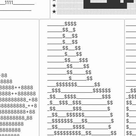
_1111__________

★░░░░░░░░█████████████░░░
_______________
★░░░░░░░░░░░░░░░░░░░░░░░
________$$$$

____
_______$$__$

____
_______$___$$

____
_______$___$$

____
_______$$___$$

____
________$____$$

____
________$$____$$$

____
_________$$_____$$

____
_________$$______$$

____
88

__________$_______$$

____
8888

____$$$$$$$________$$

____
888888++8888

__$$$_______________$$$$$$

__$$
88888++888888

_$$____$$$$____________$$$

_$$$
888888888_+88

_$___$$$__$$$____________$$

$$__
888888888_++8

_$$________$$$____________$

$___
888888888+88

__$$____$$$$$$____________$

$___
888888888_88

__$$$$$$$____$$___________$

$___
888888888

__$$_______$$$$___________$

$___
8888888

___$$$$$$$$$__$$_________$$

$$__