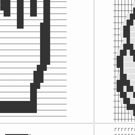
███──██──██──██─────

┼┼┼┼┼┼
███──██──██──██─────

┼┼┼┼┼┼
─██──██──██──██─────

┼┼┼┼░█
─────██──────██─────

┼┼┼░██
─────██─────███─────

┼┼░██░
────────────███─────

┼┼░██░
────────────███─────

┼┼┼░█░
────────────███─────

┼┼░███
────────────███─────

┼░██░█
────────────███─────

┼██░░░
────────────███─────

┼██░░░
───────────███──────

┼┼█░░░
──────────███───────

┼░██░░
──────────███───────

┼████░
─────────███────────

┼██░██
─────────██─────────

┼┼██░░
─────────██─────────

┼┼░██░
███████████─────────

┼┼┼┼██
███████████─────────

┼┼┼┼┼░
─────────────────────
┼┼┼┼┼┼
┌┌┌┌┌┌
┌┌┌┌┌┌