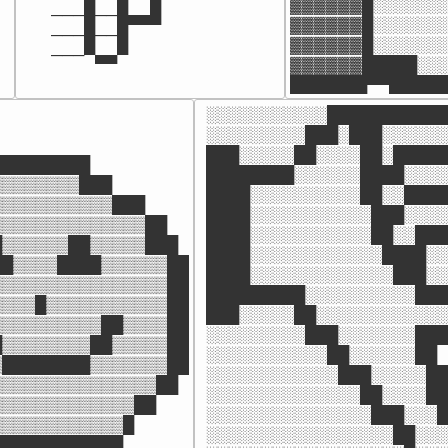
▓▓▓▓▓▓█░░░░░░░
───█──█▄▄█

▓▓▓▓▓▓█░░░░░░░
───█──█

▓▓▓▓▓▓█░░░░░░░
───▀▄▄▀
▓▓▓▓▓▓█████░░░
███████▀▀█████
░░░░░░░░░░░███████████
░░░░░░░░░███░███░░░░░░
███░░░░░██░░░░██░█████
████████

████████░░░░░░████░░░░
▒▒▒▒▒▒▒███

████░░░░░░░░░░██░░████
▒▒▒▒▒▒▒▒▒▒███

████░░░░░░░░░░░███░░░░
▒▒▒▒▒▒▒▒▒▒▒▒▒██

████░░░░░░░░░░░██░░███
▒▒▒▒▒▒██▒▒▒▒▒███

████░░░░░░░░░░░░████░░
█▒▒▒▒████▒▒▒▒▒▒██

████░░░░░░░░░░░░░███░░
▒▒▒▒▒▒▒▒▒▒▒▒▒▒▒██

█████████░░░░░░░░░░███
▒▒▒█▒▒▒▒▒▒▒▒▒▒▒██

███░░░░░██░░░░░░░░░░░░
▒▒▒▒▒▒▒▒▒██▒▒▒▒██

░░░░░░░░░███░░░░░░░███
▒▒▒▒▒▒▒▒██▒▒▒▒▒██

░░░░░░░░░░░██░░░░░░██

████████▒▒▒▒▒▒▒██

░░░░░░░░░░░░███░░░░░██

▒▒▒▒▒▒▒▒▒▒▒▒▒▒██

░░░░░░░░░░░░░░██░░░░██

▒▒▒▒▒▒▒▒▒▒▒▒██

░░░░░░░░░░░░░░░███░░░█
▒▒▒▒▒▒▒▒▒▒▒█

░░░░░░░░░░░░░░░░░██░░░
████████████