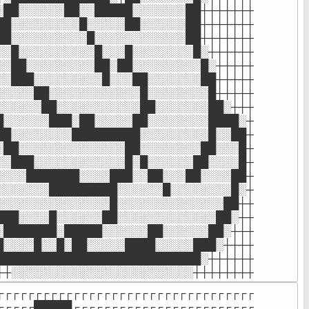
░██░░░░░░██░░█████░░░░░░░██┼┼┼┼┼┼┼

██░░░░░░░░░█░░░░░██░░░░░░██┼┼┼┼┼┼┼

██░░░░░░░░░░█░░░░░░░░░░░░██┼┼┼┼┼┼┼

░░█░░░░░░░░░░█░░░█░░░░░░░░█░┼┼┼┼┼┼

░░██░░░░░░░░░██░██░░░░░░░░░█░┼┼┼┼┼

░░███░░░░░░░░░█░░░██░░░░░░░██┼┼┼┼┼

░░░░░██░░░░░░░░░░░░█░░░░░░░░█┼┼┼┼┼

░░░░░░██░░░░░░░░░░░██░░░░░░░██░┼┼┼

█░░░░░░███░██░░░░░██░░░░░░░░████░┼

██░░░░░░░░█████████░░░░░░░░░█░░██┼

░██░░░░░░░░░░░░░░██░░░░░░░░██░░░█┼

░░███░░░░░░░░░░░░█░█░░░░░░██░░░░█┼

░░░░███████░░░░███░░██░░░██░░░░██┼

░░░░░░░█████████░░░░░░█░░░░░░░░█░┼

░░░░░░░░░░░░░░░█░░░░░░░░░░░░░░██┼┼

███░░░░█░░░░░░██░░░░░░░░░░░░░██░┼┼

░███████░█████░░░░░░██░░░░░░██░┼┼┼

█░░░░█░░█░██░░░░░████░░░░░███░┼┼┼┼

███████████████████████████░┼┼┼┼┼┼

┼┼░░░░░░░░░░░░░░░░░░░░░░░░┼┼┼┼┼┼┼┼
┌┌┌┌┌┌┌┌┌┌┌┌┌┌┌┌┌┌┌┌┌┌┌┌┌┌┌┌┌┌┌┌┌┌

┌┌┌┌┌█████┌┌┌┌┌┌┌┌┌┌┌┌┌┌┌┌┌┌┌┌┌┌┌┌
