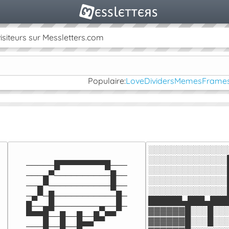
isiteurs sur Messletters.com
Populaire:
Love
Dividers
Memes
Frame
░░░░░░░░░░░░░░
░░░░░░░░░░░░░░
─────█▀▀▀▀▀▀▀▀█───

░░░░░░░░░░░░░░
───▄▀──────────█──

░░░░░░░░░░░░░░
──▄▀───────────█──

░░░░░░░░░░░░░░
─▄▀─█───────────█─

██████▄███▄███
█──▄█────────▄──█─

▓▓▓▓▓▓█░░░█░░░
▀▀▀█──█──█──█▄▀▀

▓▓▓▓▓▓█░░░█░░░
───█──█──█▀▀
