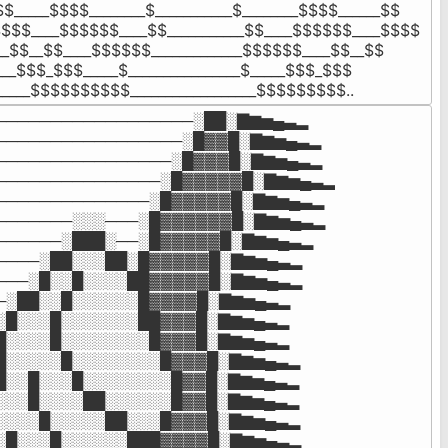
$_____$$$$________$___________$________$$$$______$$

$$$____$$$$$$____$$___________$$____$$$$$$____$$$$

__$$__$$____$$$$$$_____________$$$$$$____$$__$$

___$$$_$$$_____$________________$_____$$$_$$$

_____$$$$$$$$$$__________________$$$$$$$$$..
──────────────────░██░▇▆▅▄▃▂

─────────────────░█▓▓█░▇▆▅▄▃▂

────────────────░█▓▓▓█░▇▆▅▄▃▂

───────────────░█▓▓▓▓▓█░▇▆▅▄▃▂

──────────────░█▓▓▓▓▓█░▇▆▅▄▃▂

───────░░░───░█▓▓▓▓▓▓█░▇▆▅▄▃▂

──────░███░──░█▓▓▓▓▓█░▇▆▅▄▃▂

────░██░░░██░█▓▓▓▓▓█░▇▆▅▄▃▂

───░█░░█░░░░██▓▓▓▓▓█░▇▆▅▄▃▂

─░██░░█░░░░░░█▓▓▓▓█░▇▆▅▄▃▂

░█░░░█░░░░░░░██▓▓▓█░▇▆▅▄▃▂

█░░░░█░░░░░░░░█▓▓▓█░▇▆▅▄▃▂

█░░░░░█░░░░░░░░█▓▓▓█░▇▆▅▄▃▂

█░░█░░░█░░░░░░░░█▓▓█░▇▆▅▄▃▂

░░░█░░░░██░░░░░░█▓▓█░▇▆▅▄▃▂

░░░░█░░░░░██░░░█▓▓▓█░▇▆▅▄▃▂

░█░░░█░░░░░░███▓▓▓▓█░▇▆▅▄▃▂
