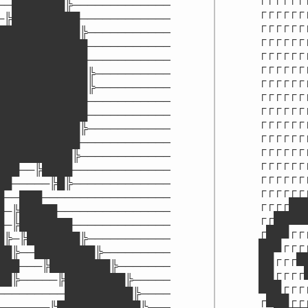
──███████╠─────────────

┌┌┌┌┌┌
─╠█████████────────────

┌┌┌┌┌┌
███████████╠───────────

┌┌┌┌┌┌
████████████───────────

┌┌┌┌┌┌
████████████───────────

┌┌┌┌┌┌
████████████╠──────────

┌┌┌┌┌┌
████████████╠──────────

┌┌┌┌┌┌
████████████───────────

┌┌┌┌┌┌
████████████───────────

┌┌┌┌┌┌
███████████╠───────────

┌┌┌┌┌┌
███████████────────────

┌┌┌┌┌┌
██████████╠────────────

┌┌┌┌┌┌
███──╠████─────────────

┌┌┌┌┌┌
██─────╠█╠─────────────

┌┌┌┌┌┌
█──███─────────────────

┌┌┌┌██
█─╠█████───────────────

┌┌████
█─╠███████─────────────

┌███┌┌
█╠─╠███████╠───────────

███┌┌┌
██╠──████████╠─────────

██┌┌┌█
███───╠████████╠───────

██┌┌┌┌
██╠─────╠████████╠─────

███┌┌┌
─────────█████████╠────

┌███┌┌
───────╠███████████╠───
