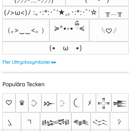
╥﹏╥
(ﾉ>ω<)ﾉ :｡･:*:･ﾟ’★,｡･:*:･ﾟ’☆
≽^•༚• ྀིྀ≼
（｡>‿‿<｡ ）
𓆩♡𓆪
(•　ω　•)
Fler Uttryckssymboler ▸▸
Populära Tecken
♡
♛
ﾒ
𒁍
𒋲
𒍫
ｼ
𒈙
𒈝
𒈱