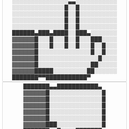
░░░░░░░░░░░░░░░▄▄░░░░░░░░░░░

░░░░░░░░░░░░░░█░░█░░░░░░░░░░

░░░░░░░░░░░░░░█░░█░░░░░░░░░░

░░░░░░░░░░░░░░█░░█░░░░░░░░░░

░░░░░░░░░░░░░░█░░█░░░░░░░░░░

██████▄███▄████░░███▄░░░░░░░

▓▓▓▓▓▓█░░░█░░░█░░█░░░███░░░░

▓▓▓▓▓▓█░░░█░░░█░░█░░░█░░█░░░

▓▓▓▓▓▓█░░░░░░░░░░░░░░█░░█░░░

▓▓▓▓▓▓█░░░░░░░░░░░░░░░░█░░░░

▓▓▓▓▓▓█░░░░░░░░░░░░░░██░░░░░

▓▓▓▓▓▓█████░░░░░░░░░██░░░░░░

███████▀▀███████████▀
███████▄▄███████████▄

▓▓▓▓▓▓█░░░░░░░░░░░░░░█

▓▓▓▓▓▓█░░░░░░░░░░░░░░█

▓▓▓▓▓▓█░░░░░░░░░░░░░░█

▓▓▓▓▓▓█░░░░░░░░░░░░░░█

▓▓▓▓▓▓█░░░░░░░░░░░░░░█

▓▓▓▓▓▓███░░░░░░░░░░░░█
