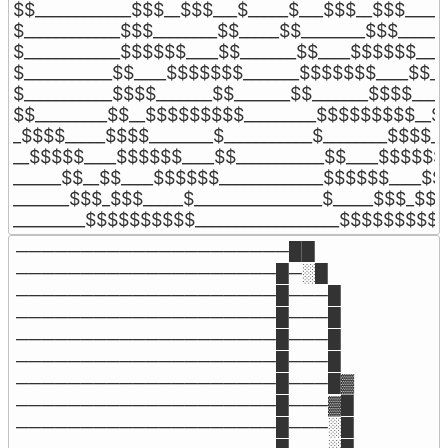
$$____________$$$__$$$___$_____$___$$$__$$$______
$____________$$$________$$_____$$________$$$_______
$____________$$$$$$____$$_______$$____$$$$$$_____
$___________$$____$$$$$$$_______$$$$$$$____$$___
$___________$$$$_______$$_______$$_______$$$$_____
$$_________$$__$$$$$$$$$_________$$$$$$$$$__$$_
_$$$$_____$$$$________$___________$________$$$$__
__$$$$$____$$$$$$____$$___________$$____$$$$$$_
______$$__$$____$$$$$$_____________$$$$$$____$$_
_______$$$_$$$_____$________________$_____$$$_$$$

_________$$$$$$$$$$__________________$$$$$$$$$..
─────────────────────██

────────────────────█─░█

────────────────────█───█

────────────────────█───█

────────────────────█───█

────────────────────█───█

────────────────────█───█▓

────────────────────█───▓█

────────────────────█───░█
