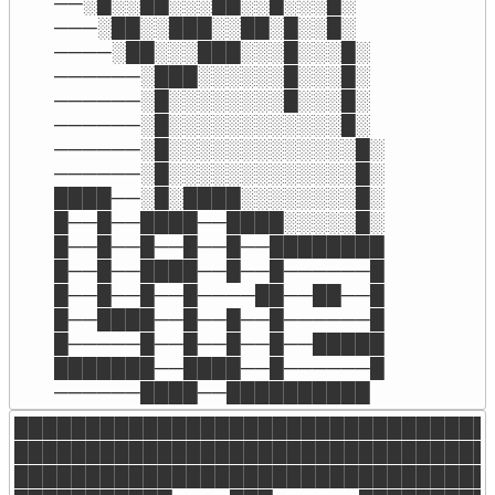
──░█░░██░░░██░░█░░░█░

───░██░░███░░██░█░░█░

────░██░░░███░░░█░░░█░

──────░███░░░░░░█░░░█░

──────░█░░░░░░░░█░░░█░

──────░█░░░░░░░░░░░░█░

──────░█░░░░░░░░░░░░░█░

──────░█░░░░░░░░░░░░░█░

████──░█░████░░░░░░░░█░

█──█──████──████░░░░░█░

█──█──█──█──█──████████

█──█──████──█──█──────█

█──█──█──█────██──██──█

█──████──█──█──█──────█

█─────█──█──█──█──█████

███████──████──█──────█

──────████──██████████
██████████████████████████████████
██████████████████████████████████
██████████████████████████████████