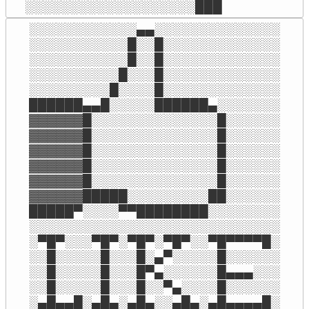
░░░░░░░░░░░░░░░░░░░███
░░░░░░░░░░░░▄▄░░░░░░░░░░░░░░

░░░░░░░░░░░█░░█░░░░░░░░░░░░░

░░░░░░░░░░░█░░█░░░░░░░░░░░░░

░░░░░░░░░░█░░░█░░░░░░░░░░░░░

░░░░░░░░░█░░░░█░░░░░░░░░░░░░

██████▄▄█░░░░░██████▄░░░░░░░

▓▓▓▓▓▓█░░░░░░░░░░░░░░█░░░░░░

▓▓▓▓▓▓█░░░░░░░░░░░░░░█░░░░░░

▓▓▓▓▓▓█░░░░░░░░░░░░░░█░░░░░░

▓▓▓▓▓▓█░░░░░░░░░░░░░░█░░░░░░

▓▓▓▓▓▓█░░░░░░░░░░░░░░█░░░░░░

▓▓▓▓▓▓█████░░░░░░░░░██░░░░░░

█████▀░░░░▀▀████████░░░░░░░░

░░░░░░░░░░░░░░░░░░░░░░░░░░░░

░▀█▀░░░▀█▀░▀█▀░▀█▀░░▀█▀▀▀▀█░

░░█░░░░░█░░░█░▄▀░░░░░█░░░░░░

░░█░░░░░█░░░█▀▄░░░░░░█▄▄▄░░░

░░█░░░░░█░░░█░░▀▄░░░░█░░░░░░

░▄█▄▄█░▄█▄░▄█▄░░▄█▄░▄█▄▄▄▄█░
