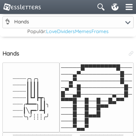
👌
Hands
Populär:
Love
Dividers
Memes
Frames
Hands
─────█▀▀▀▀▀▀▀▀█───

───▄▀──────────█──

┈┈┈┈╭╮╭╮

──▄▀───────────█──

┈┈┈┈┃┃┃┃

─▄▀─█───────────█─

┈┈┈┈┃┃┃┃

█──▄█────────▄──█─

┈┈┈┈┃┗┛┣┳╮

▀▀▀█──█──█──█▄▀▀

┈┈┈╭┻━━╮┃┃╮

───█──█──█▀▀

┈┈┈┃╲┏━╯┻┫

───█──█▄▄█

┈┈┈╰╮╯┊┊┊╭╯
───█──█

───▀▄▄▀