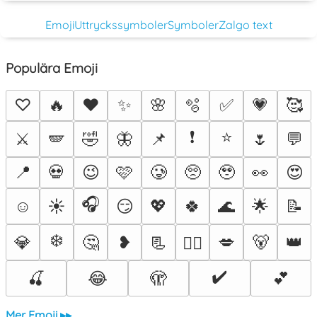
Emoji
Uttryckssymboler
Symboler
Zalgo text
Populära Emoji
♡
🔥
❤️
✨
🌸
🫧
✅
💗
🥰
❗
⭐
⚔️
🪽
🤣
🦋
📌
🌷
💬
📍
💀
😉
🩷
🥲
🥺
🥹
👀
😍
🎧
☺️
☀️
😏
💖
🍀
🌊
🌟
📝
❄️
💎
🤔
❥
📃
💋
🐻
👑
❤️‍🔥
✔️
🍒
😂
🫣
💕
Mer Emoji ▸▸