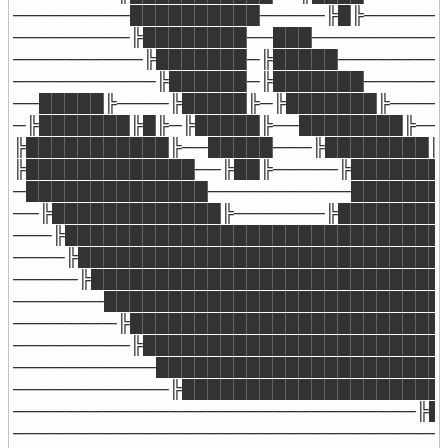
─────────██████████─────╠█╠───────
─────────╠████████──███───────────
──────────╠███████─╠█████─────────
───────────╠██████─╠███████───────
──█████╠────╠█████╠─╠███████╠─────
─╠███████╠█╠─╠█████╠──████████╠───
╠███████████╠──█████───╠████████╠─
╠█████████████──╠██╠─────╠████████
─██████████████───────────████████
──╠█████████████╠───────╠█████████
───╠██████████████████████████████
────╠█████████████████████████████
─────╠████████████████████████████
───────███████████████████████████
────────╠█████████████████████████
─────────╠████████████████████████
───────────███████████████████████
────────────╠█████████████████████
───────────────────────────────╠██
─────────────────────────────────█