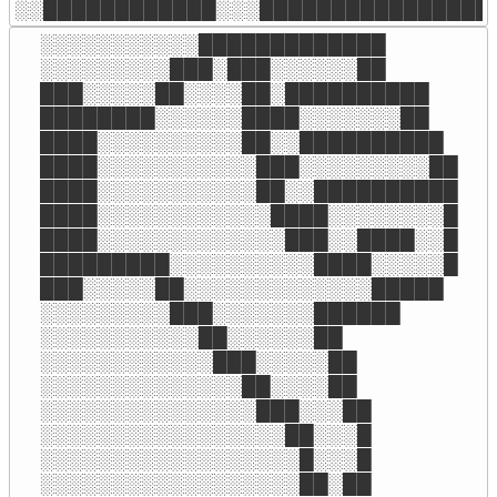
░░████████████░░░████████████████
░░░░░░░░░░░█████████████

░░░░░░░░░███░███░░░░░░██

███░░░░░██░░░░██░██████████

████████░░░░░░████░░░░░░░██

████░░░░░░░░░░██░░██████████

████░░░░░░░░░░░███░░░░░░░░░██

████░░░░░░░░░░░██░░██████████

████░░░░░░░░░░░░████░░░░░░░░█

████░░░░░░░░░░░░░███░░████░░█

█████████░░░░░░░░░░████░░░░░█

███░░░░░██░░░░░░░░░░░░░█████

░░░░░░░░░███░░░░░░░██████

░░░░░░░░░░░██░░░░░░██

░░░░░░░░░░░░███░░░░░██

░░░░░░░░░░░░░░██░░░░██

░░░░░░░░░░░░░░░███░░░██

░░░░░░░░░░░░░░░░░██░░░█

░░░░░░░░░░░░░░░░░░█░░░█

░░░░░░░░░░░░░░░░░░██░██
