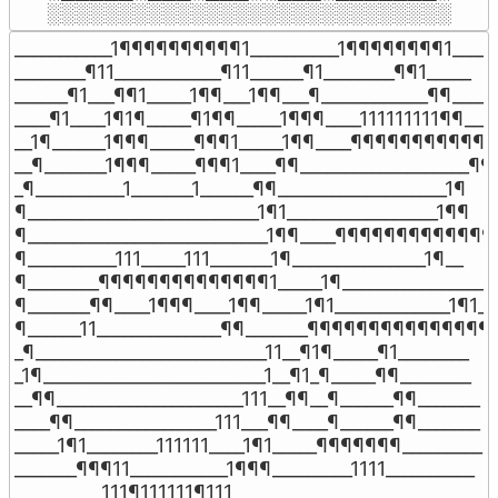
░░░░░░░░░░░░░░░░░░░░░░░░░░░░
___________1¶¶¶¶¶¶¶¶¶¶1__________1¶¶¶¶¶¶¶¶1______
________¶11____________¶11______¶1________¶¶1_____

______¶1___¶¶1_____1¶¶___1¶¶___¶____________¶¶____

____¶1____1¶1¶_____¶1¶¶_____1¶¶¶____111111111¶¶___

__1¶______1¶¶¶_____¶¶¶1_____1¶¶____¶¶¶¶¶¶¶¶¶¶¶¶¶
__¶_______1¶¶¶_____¶¶¶1____¶¶___________________¶¶

_¶__________1_______1______¶¶___________________1¶

¶__________________________1¶1_________________1¶¶

¶___________________________1¶¶____¶¶¶¶¶¶¶¶¶¶¶¶¶_
¶__________111_____111_______1¶_______________1¶__

¶________¶¶¶¶¶¶¶¶¶¶¶¶¶¶1_____1¶________________1¶
¶_______¶¶____1¶¶¶____1¶¶_____1¶1_____________1¶1_

¶______11______________¶¶_______¶¶¶¶¶¶¶¶¶¶¶¶¶¶¶_
_¶__________________________11__¶1¶_____¶1________

_1¶_________________________1__¶1_¶_____¶¶________

__¶¶_____________________111__¶¶__¶______¶¶_______

____¶¶________________111___¶¶____¶______¶¶_______

_____1¶1________111111____1¶1_____¶¶¶¶¶¶¶_________

_______¶¶¶11___________1¶¶¶_________1111__________

__________111¶111111¶111__________________________