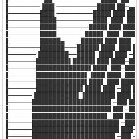
▐────────▐██▌──────────████▌██─▄▄─
▐────────███▌─────────████▌███▐██─
▐────────████─────────███▌▐██▌▐██─
▐────────████────────████▌███▐███─
▐────────████───────████▌▐██▌▐██▌─
▐────────█████▄────█████▌███▐██▌─█
▐────────██████───█████▌███▌▐██▌██
▐───────▐███████──████▌▐███▐██▌─██
▐───────████████▌█████▌███▐███─███
▐───────█████████████▌███▌▐██─███▌
▐───────████████████▌▐███▐███─██▌─
▐───────████████████▌███▌▐██▌███▌█
▐───────███████████▌████▐██▌─██▌██
▐──────▐██████████▌▐███████▌███▌██
▐──────███████████████████▌─██▌███
▐──────███████████████████▌██▌─██▌
▐──────██████████████████▌─██▌███─
▐──────█████████████████████▌─██▌─
▐──────█████████████████████▌███──
▐──────████████████████████▌─██▌──