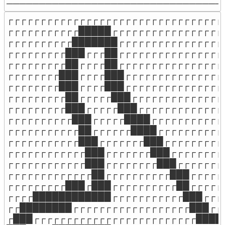
─────────────────────────────────
┌┌┌┌┌┌┌┌┌┌┌┌┌┌┌┌┌┌┌┌┌┌┌┌┌┌┌┌┌┌┌┌┌┌
┌┌┌┌┌┌┌┌┌┌┌█████┌┌┌┌┌┌┌┌┌┌┌┌┌┌┌┌┌┌
┌┌┌┌┌┌┌┌┌┌███████┌┌┌┌┌┌┌┌┌┌┌┌┌┌┌┌┌
┌┌┌┌┌┌┌┌┌███┌┌┌██┌┌┌┌┌┌┌┌┌┌┌┌┌┌┌┌┌
┌┌┌┌┌┌┌┌┌██┌┌┌┌██┌┌┌┌┌┌┌┌┌┌┌┌┌┌┌┌┌
┌┌┌┌┌┌┌┌███┌┌┌┌███┌┌┌┌┌┌┌┌┌┌┌┌┌┌┌┌
┌┌┌┌┌┌┌┌███┌┌┌┌███┌┌┌┌┌┌┌┌┌┌┌┌┌┌┌┌
┌┌┌┌┌┌┌┌┌██┌┌┌┌┌███┌┌┌┌┌┌┌┌┌┌┌┌┌┌┌
┌┌┌┌┌┌┌┌┌███┌┌┌┌┌███┌┌┌┌┌┌┌┌┌┌┌┌┌┌
┌┌┌┌┌┌┌┌┌┌███┌┌┌┌┌████┌┌┌┌┌┌┌┌┌┌┌┌
┌┌┌┌┌┌┌┌┌┌┌██┌┌┌┌┌┌████┌┌┌┌┌┌┌┌┌┌┌
┌┌┌┌┌┌┌┌┌┌┌███┌┌┌┌┌┌┌███┌┌┌┌┌┌┌┌┌┌
┌┌┌┌┌┌┌┌┌┌┌┌███┌┌┌┌┌┌┌███┌┌┌┌┌┌┌┌┌
┌┌┌┌┌┌┌┌┌┌┌┌███┌┌┌┌┌┌┌┌███┌┌┌┌┌┌┌┌
┌┌┌┌┌┌┌┌┌┌┌┌┌██┌┌┌┌┌┌┌┌┌┌███┌┌┌┌┌┌
┌┌┌┌┌┌┌┌┌███┌███┌┌┌┌┌┌┌┌┌┌██┌┌┌┌┌┌
┌┌┌┌████████████┌┌┌┌┌┌┌┌┌┌┌███┌┌┌┌
┌┌████████┌┌┌┌┌┌┌┌┌┌┌┌┌┌┌┌┌┌███┌┌┌
┌███┌┌┌┌┌┌┌┌┌┌┌┌┌┌┌┌┌┌┌┌┌┌┌┌┌█████