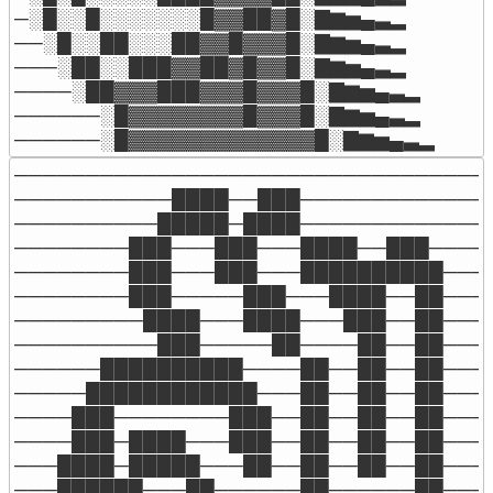
─░█░░█░░░░░░░█▓▓██▓█░▇▆▅▄▃▂

──░█░░██░░░██▓▓█▓▓▓█░▇▆▅▄▃▂

───░██░░███▓▓██▓█▓▓█░▇▆▅▄▃▂

────░██▓▓▓███▓▓▓█▓▓▓█░▇▆▅▄▃▂

──────░█▓▓▓▓▓▓▓▓█▓▓▓█░▇▆▅▄▃▂

──────░█▓▓▓▓▓▓▓▓▓▓▓▓▓█░▇▆▅▄▃▂
──────────────────────────────────
───────────████──███──────────────
──────────█████─████──────────────
────────███───███───████──███─────
────────███───███───██████████────
────────███─────███───████──██────
─────────████───████───███──██────
──────────███─────██────██──██────
──────██████████────██──██──██────
─────████████████───██──██──██────
────███────────███──██──██──██────
────███─████───███──██──██──██────
───████─█████───██──██──██──██────
───██████───██──────██──────██────