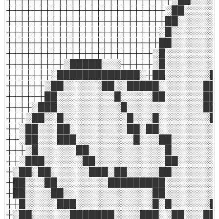
┼┼┼┼┼┼┼┼┼┼┼┼┼┼┼┼┼┼┼┼┼┼┼┼┼░██░░░░░░
┼┼┼┼┼┼┼┼┼┼┼┼┼┼┼┼┼┼┼┼┼┼┼┼┼██░░░░░░░
┼┼┼┼┼┼┼┼┼┼┼┼┼┼┼┼┼┼┼┼┼┼┼┼░█░░░░░░░░
┼┼┼┼┼┼┼┼┼┼┼┼┼┼┼┼┼┼┼┼┼┼┼┼██░░░░░░░░
┼┼┼┼┼┼┼┼┼┼┼┼┼┼┼┼┼┼┼┼┼┼┼░█░░░░░░░░█
┼┼┼┼┼┼┼┼┼░█████░░░┼┼┼┼┼░█░░░░░░░░█
┼┼┼┼┼┼┼░█████████████░┼██░░░░░░░█░
┼┼┼┼┼┼░██░░░░░░██░░█████░░░░░░░██┼
┼┼┼┼┼┼██░░░░░░░░░█░░░░░██░░░░░░██┼
┼┼┼┼░███░░░░░░░░░░█░░░░░░░░░░░░██┼
┼┼┼░██░░█░░░░░░░░░░█░░░█░░░░░░░░█░
┼┼░██░░░██░░░░░░░░░██░██░░░░░░░░░█
┼┼░██░░░███░░░░░░░░░█░░░██░░░░░░░█
┼┼┼░█░░░░░░██░░░░░░░░░░░░█░░░░░░░░
┼┼░███░░░░░░██░░░░░░░░░░░██░░░░░░░
┼░██░██░░░░░░███░██░░░░░██░░░░░░░░
┼██░░░██░░░░░░░░█████████░░░░░░░░░
┼██░░░░██░░░░░░░░░░░░░░██░░░░░░░░█
┼┼█░░░░░███░░░░░░░░░░░░█░█░░░░░░██
┼░██░░░░░░███████░░░░███░░██░░░██░