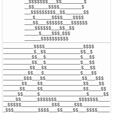
__$$$$$$$____$$___________$

__$$_______$$$$___________$

___$$$$$$$$$__$$_________$$

____$________$$$$_____$$$$

____$$____$$$$$$____$$$$$$

_____$$$$$$____$$__$$

_______$_____$$$_$$$

________$$$$$$$$$$
_______________$$$$___________________$$$$

_______________$__$$_________________$$__$

______________$$___$_________________$___$$

______________$$___$_________________$___$$

_____________$$___$$_________________$___$$

____________$$____$__________________$____$$

__________$$$____$$__________________$$____$$$

_________$$_____$$____________________$$_____$$

________$$______$$____________________$$______$$

_______$$_______$_______________________$_______$$

______$$________$$$$$$$___________$$$$$$$_______
__$$$$$_______________$$$_______$$$_______________
_$$$____________$$$$____$$_____$$____$$$$________