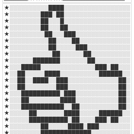
★░░░░░░░░░░████░░░░░░░░░░░░░░░░░░
★░░░░░░░░███░██░░░░░░░░░░░░░░░░░░
★░░░░░░░░██░░░█░░░░░░░░░░░░░░░░░░
★░░░░░░░░██░░░██░░░░░░░░░░░░░░░░░
★░░░░░░░░░██░░░███░░░░░░░░░░░░░░░
★░░░░░░░░░░██░░░░██░░░░░░░░░░░░░░
★░░░░░░░░░░██░░░░░███░░░░░░░░░░░░
★░░░░░░░░░░░██░░░░░░██░░░░░░░░░░░
★░░░░░░███████░░░░░░░██░░░░░░░░░░
★░░░█████░░░░░░░░░░░░░░███░██░░░░
★░░██░░░░░████░░░░░░░░░░██████░░░
★░░██░░████░░███░░░░░░░░░░░░░██░░
★░░██░░░░░░░░███░░░░░░░░░░░░░██░░
★░░░██████████░███░░░░░░░░░░░██░░
★░░░██░░░░░░░░████░░░░░░░░░░░██░░
★░░░███████████░░██░░░░░░░░░░██░░
★░░░░░██░░░░░░░████░░░░░██████░░░
★░░░░░██████████░██░░░░███░██░░░░
★░░░░░░░░██░░░░░████░███░░░░░░░░░
★░░░░░░░░█████████████░░░░░░░░░░░