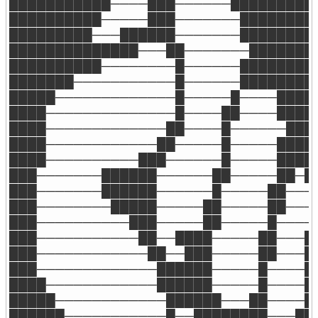
███████████────███──────██████████
██████████─────███───────█████████
█████████───██████───────█████████
██████████████───██───────████████
██████████────────█──────█████████
███████───────────█──────█████████
█████─────────────█─────█────█████
████──────────────█────██────█████
████─────────────██────█──────████
████────────────██─────█─────█████
████──────────███──────█─────█████
███───────██████──────██─────██─██
███───────██████──────█─────██───█
███────────█████─────██─────██───█
███──────────███─────██─────█────█
███───────────██──████─────██───██
███────────────██──███─────██───██
███─────────────██████─────█────██
████────────────██████─────█────██
█████────────────██████───██────██
██████───────────█──████████───███