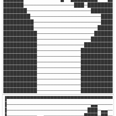
██████───────────────███─█████████
███████───────────────────████████
████████─────────────────────█████
█████████────────────────────█████
█████████───────────────────██████
██████████─────────────────███████
██████████────────────────████████
██████████──────────────██████████
██████████─────────────███████████
██████████─────────────███████████
██████████─────────────███████████
██████████─────────────███████████
██████████─────────────███████████
██████████─────────────███████████
██████████─────────────███████████
██████████─────────────██████████
▐▀▀▀▀▀▀▀▀▀▀▀▀▀▀▀▀▀▀▀▀▀▀▀▀▀▀▀▀▀▀▀▀▀
▐─────────────────────────▄▄──────
▐────────────────────────███─▄▄───
▐─────────▄▄────────────████─██───