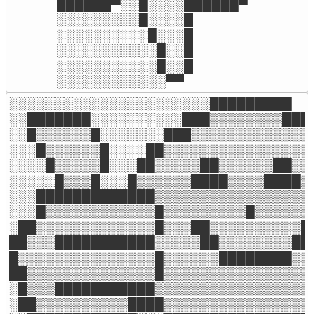
██████▀░░█░░░░██████▀

░░░░░░░░░█░░░░█

░░░░░░░░░░█░░░█

░░░░░░░░░░░█░░█

░░░░░░░░░░░█░░█

░░░░░░░░░░░░▀▀
░░░░░░░░░░░░░░░░░░░░░░█████████

░░███████░░░░░░░░░░███▒▒▒▒▒▒▒▒███

░░█▒▒▒▒▒▒█░░░░░░░███▒▒▒▒▒▒▒▒▒▒▒▒▒█
░░░█▒▒▒▒▒▒█░░░░██▒▒▒▒▒▒▒▒▒▒▒▒▒▒▒▒▒
░░░░█▒▒▒▒▒█░░░██▒▒▒▒▒██▒▒▒▒▒▒██▒▒▒
░░░░░█▒▒▒█░░░█▒▒▒▒▒▒████▒▒▒▒████▒▒
░░░█████████████▒▒▒▒▒▒▒▒▒▒▒▒▒▒▒▒▒▒
░░░█▒▒▒▒▒▒▒▒▒▒▒▒█▒▒▒▒▒▒▒▒▒█▒▒▒▒▒▒▒
░██▒▒▒▒▒▒▒▒▒▒▒▒▒█▒▒▒██▒▒▒▒▒▒▒▒▒▒██
██▒▒▒███████████▒▒▒▒▒██▒▒▒▒▒▒▒▒██▒
█▒▒▒▒▒▒▒▒▒▒▒▒▒▒▒█▒▒▒▒▒▒████████▒▒▒
██▒▒▒▒▒▒▒▒▒▒▒▒▒▒█▒▒▒▒▒▒▒▒▒▒▒▒▒▒▒▒▒
░█▒▒▒███████████▒▒▒▒▒▒▒▒▒▒▒▒▒▒▒▒▒▒
░██▒▒▒▒▒▒▒▒▒▒████▒▒▒▒▒▒▒▒▒▒▒▒▒▒▒▒▒