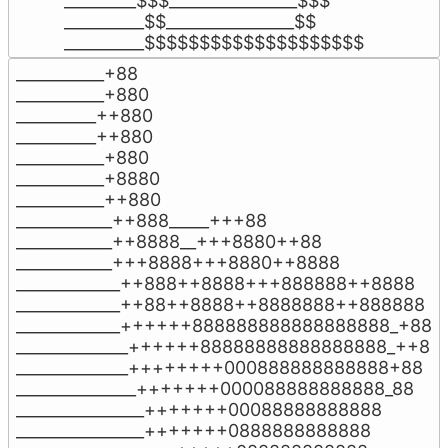
_________$$$________________$$$

__________$$________________$$

__________$$$$$$$$$$$$$$$$$$$$
___________+88

___________+880

__________++880

__________++880

___________+880

___________+8880

___________++880

____________++888_____+++88

____________++8888__+++8880++88

____________+++8888+++8880++8888

_____________++888++8888+++888888++8888

_____________++88++8888++8888888++888888

_____________++++++888888888888888888_+88

______________++++++88888888888888888_++8

______________++++++++000888888888888+88

_______________+++++++000088888888888_88

________________+++++++00088888888888

________________+++++++0888888888888
