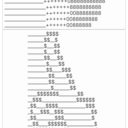
_________________+++++++088888888888

__________________+++++++8888888888

__________________+++++++0088888888

__________________++++++0088888888

__________________++++++00888888
________$$$$

_______$$__$

_______$___$$

_______$___$$

_______$$___$$

________$____$$

________$$____$$$

_________$$_____$$

_________$$______$$

__________$_______$$

____$$$$$$$________$$

__$$$_______________$$$$$$

_$$____$$$$____________$$$

_$___$$$__$$$____________$$

_$$________$$$____________$

__$$____$$$$$$____________$
