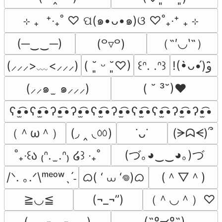
⊹ ₊  ⁺‧₊˚ ♡ ପ(๑•ᴗ•๑)ଓ ♡˚₊‧⁺ ₊ ⊹
（˶′◡‵˶）
(─‿‿─)
(꒪▿꒪)
(⸝⸝⸝>﹏<⸝⸝⸝)
( ˘͈ ᵕ ˘͈♡)
꒰ᐢ. .ᐢ꒱
!(•̀ᴗ•́)و ̑̑
(⸝⸝๑  ̫ ๑⸝⸝⸝)
( ˘ ³˘)♥
ʕ•̫͡•ʕ•̫͡•ʔ•̫͡•ʔ•̫͡•ʕ•̫͡•ʔ•̫͡•ʕ•̫͡•ʕ•̫͡•ʔ•̫͡•ʔ•̫͡•
（＾ω＾）
(◞ ‸ ◟ㆀ)
(ᗒᗣᗕ)՞
˙ᴗ˙
(づ｡◕‿‿◕｡)づ
˚₊‧꒰ა ₍ᐢ.  ̫.ᐢ₎ ໒꒱ ‧₊˚
ᜊ( ‘ ⩊ ‘𖦹)ᜊ
(＾▽＾)
/ᐠ. ｡.ᐟ\ᵐᵉᵒʷˎˊ˗
（＾◡＾）♡
≧◡≦
(¬_¬”)
(˶º⤙º˶)
(⸝⸝⸝-﹏-⸝⸝⸝)