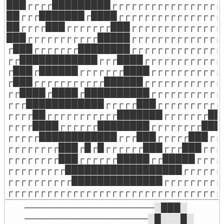
███┌┌┌┌█████████┌┌┌┌┌┌┌┌┌┌┌┌┌┌┌┌┌┌
██┌┌┌███████┌████┌┌┌┌┌┌┌┌┌┌┌┌┌┌┌┌┌
██┌┌┌┌███┌┌┌┌┌┌┌███┌┌┌┌┌┌┌┌┌┌┌┌┌┌┌
███┌┌┌┌┌┌┌┌┌┌┌█████┌┌┌┌┌┌┌┌┌┌┌┌┌┌┌
┌███┌┌┌┌┌┌┌████████┌┌┌┌┌┌┌┌┌┌┌┌┌┌┌
┌┌████████████┌┌┌████┌┌┌┌┌┌┌┌┌┌┌┌┌
┌███┌██████┌┌┌┌┌┌┌████┌┌┌┌┌┌┌┌┌┌┌┌
┌███┌┌┌┌┌┌┌┌┌┌┌██████┌┌┌┌┌┌┌┌┌┌┌┌┌
┌┌████┌████┌██████████┌┌┌┌┌┌┌┌┌┌┌┌
┌┌┌████████████┌┌┌┌┌███┌┌┌┌┌┌┌┌┌┌┌
┌┌┌┌██┌┌┌┌┌┌┌┌┌┌┌███████┌┌┌┌┌┌┌███
┌┌┌┌████┌┌┌┌┌┌████████┌┌┌┌┌┌┌┌████
┌┌┌┌┌████████████┌┌┌███┌┌┌┌┌███┌┌┌
┌┌┌┌┌┌┌┌███┌█┌█┌┌┌┌┌┌███┌┌┌███┌┌┌┌
┌┌┌┌┌┌┌┌███┌┌┌┌┌┌█████┌┌█████┌┌┌┌┌
┌┌┌┌┌┌┌┌┌██████████████████┌┌┌┌┌┌┌
┌┌┌┌┌┌┌┌┌┌██████████████┌┌┌┌┌┌┌┌┌┌
┌┌┌┌┌┌┌┌┌┌┌┌┌┌┌┌┌┌┌┌┌┌┌┌┌┌┌┌┌┌┌┌┌
────────────────────░███░

───────────────────░█░░░█░
