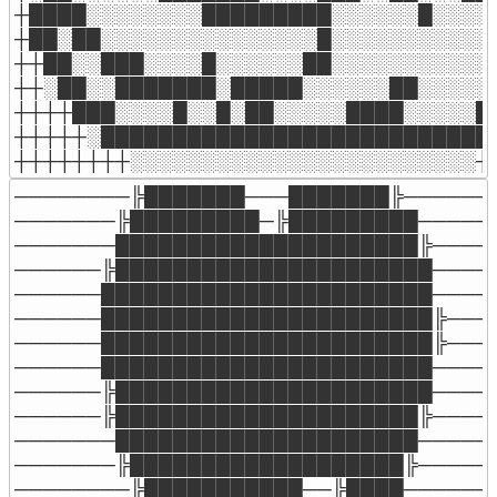
┼████░░░░░░░░█████████░░░░░░█░░░░░
┼██░██░░░░░░░░░░░░░░░█░░░░░░░░░░░░
┼┼██░░███░░░░█░░░░░░██░░░░░░░░░░░░
┼┼░██░░███████░█████░░░░░░██░░░░░░
┼┼┼┼███░░░░█░░█░██░░░░░████░░░░░██
┼┼┼┼┼░███████████████████████████░
┼┼┼┼┼┼┼┼░░░░░░░░░░░░░░░░░░░░░░░░┼
────────╠███████───███████╠───────
───────╠█████████─╠█████████──────
───────█████████████████████╠─────
──────╠██████████████████████─────
──────███████████████████████─────
──────███████████████████████╠────
──────███████████████████████╠────
──────███████████████████████─────
──────╠██████████████████████─────
──────╠█████████████████████╠─────
───────█████████████████████──────
───────╠███████████████████╠──────
────────╠███████████──╠████───────