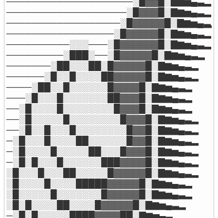
────────────────────░█▓▓█░▇▆▅▄▃▂

───────────────────░█▓▓▓█░▇▆▅▄▃▂

──────────────────░█▓▓▓▓▓█░▇▆▅▄▃▂

─────────────────░█▓▓▓▓▓█░▇▆▅▄▃▂

──────────░░░───░█▓▓▓▓▓▓█░▇▆▅▄▃▂

─────────░███░──░█▓▓▓▓▓█░▇▆▅▄▃▂

───────░██░░░██░█▓▓▓▓▓█░▇▆▅▄▃▂

──────░█░░█░░░░██▓▓▓▓▓█░▇▆▅▄▃▂

────░██░░█░░░░░░█▓▓▓▓█░▇▆▅▄▃▂

───░█░░░█░░░░░░░██▓▓▓█░▇▆▅▄▃▂

──░█░░░░█░░░░░░░░█▓▓▓█░▇▆▅▄▃▂

──░█░░░░░█░░░░░░░░█▓▓▓█░▇▆▅▄▃▂

──░█░░█░░░█░░░░░░░░█▓▓█░▇▆▅▄▃▂

─░█░░░█░░░░██░░░░░░█▓▓█░▇▆▅▄▃▂

─░█░░░░█░░░░░██░░░█▓▓▓█░▇▆▅▄▃▂

─░█░█░░░█░░░░░░███▓▓▓▓█░▇▆▅▄▃▂

░█░░░█░░░██░░░░░█▓▓▓▓▓█░▇▆▅▄▃▂

░█░░░░█░░░░█████▓▓▓▓▓█░▇▆▅▄▃▂

░█░░░░░█░░░░░░░█▓▓▓▓▓█░▇▆▅▄▃▂

░█░█░░░░██░░░░█▓▓▓▓▓█░▇▆▅▄▃▂

─░█░█░░░░░████▓▓▓▓██░▇▆▅▄▃▂
