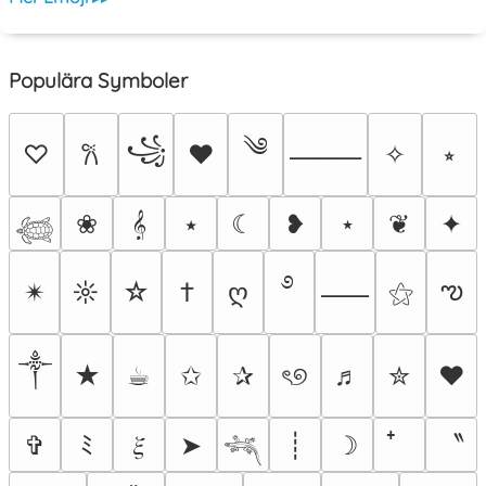
Populära Symboler
༄
꧁
♡
♥
✧
⭒
𐙚
⸻
❀
𝄞
⭑
☾
❥
⋆
❦
✦
𓆉
࿔
ఌ
✴︎
☼
☆
†
ღ
⚝
⸺
༒︎
★
☕︎
✩
✰
ৎ୭
♬
✮
❤
〝
✞
ﾐ
𝜉
➤
┊
☽
𓆈