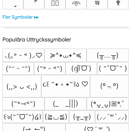
ఇ
〞
ީ
✟
♡⃕
𖥸
Fler Symboler ▸▸
Populära Uttryckssymboler
≽^•⩊•^≼
(╥﹏╥)
⸜(｡˃ ᵕ ˂ )⸝♡
(ദ്ദി˙ᗜ˙)
( ˶ˆᗜˆ˵ )
(˶ᵔ ᵕ ᵔ˶)
(˶˃ ᵕ ˂˶)
૮꒰ ˶• ༝ •˶꒱ა ♡
(º﹃º)
(,,> ᴗ <,,)
(˶˃⤙˂˶)
(_　_|||)
(*ᴗ͈ˬᴗ͈)ꕤ*.ﾟ
(≧◡≦)
(╥_╥)
꒰ঌ(˶ˆᗜˆ˵)໒꒱
(⸝⸝´꒳`⸝⸝)
(⇀‸↼‶)
(♡ˊ͈ ꒳ ˋ͈)