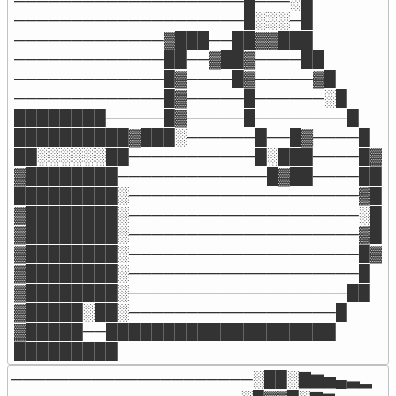
────────────────────█───░█

────────────────────█░░░─█

─────────────▓███──██▓▓███

─────────────██──▓██▓────██

─────────────█▓────█▓─────▓█

─────────────█▓─────█──────░█

████████─────█▓─────█────────█

██████████▓███░──────█──█▓────█

██░░░░░░██───────────█░███────█▓

▓████████─────────────█▓██────██

█████████░────────────────────▓█

▓████████░────────────────────░█

▓████████░────────────────────▓█

▓████████░────────────────────█▓

▓████████░────────────────────█

▓████████░───────────────────██

▓█████░██░──────────────────█

▓█████──████████████████████

█████████
─────────────────────░██░▇▆▅▄▃▂
