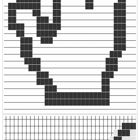
─████████───██──────██─────███────
─██────██───██─────────────███────
─██─────███─██─────────────███────
─████───██████─────────────███────
───██───█████──────────────███────
────███──███───────────────███────
────███────────────────────███────
────███───────────────────███─────
─────████────────────────███──────
──────███────────────────███──────
────────███─────────────███───────
────────████────────────██────────
──────────███───────────██────────
──────────████████████████────────
──────────████████████████────────
─────────────────────────────────
┼┼┼┼┼┼┼┼┼┼┼┼┼┼┼┼┼┼┼┼┼┼┼┼┼┼┼┼┼┼┼┼┼┼
┼┼┼┼┼┼┼┼┼┼┼┼┼┼┼┼┼┼┼┼┼┼┼┼┼┼┼┼┼█████
┼┼┼┼┼┼┼┼┼┼┼┼┼┼┼┼┼┼┼┼┼┼┼┼┼┼┼░███░░░
┼┼┼┼┼┼┼┼┼┼┼┼┼┼┼┼┼┼┼┼┼┼┼┼┼┼░██░░░░░