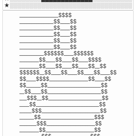
★░░░░░░░░░░░░░░░░░░░░░░░░░░░░░░░
________________$$$$

______________$$____$$

______________$$____$$

______________$$____$$

______________$$____$$

______________$$____$$

__________$$$$$$____$$$$$$

________$$____$$____$$____$$$$

________$$____$$____$$____$$__$$

$$$$$$__$$____$$____$$____$$____$$

$$____$$$$________________$$____$$

$$______$$______________________$$

__$$____$$______________________$$

___$$$__$$______________________$$

____$$__________________________$$

_____$$$________________________$$

______$$______________________$$$

_______$$$____________________$$

________$$____________________$$
