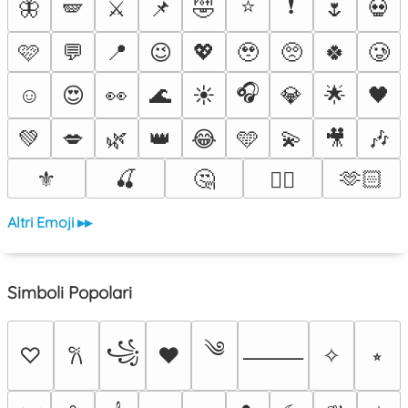
⭐
❗
🦋
🪽
⚔️
📌
🤣
🌷
💀
🩷
💬
📍
😉
💖
🥹
🥺
🍀
🥲
🎧
☺️
😍
👀
🌊
☀️
💎
🌟
🖤
💚
💋
🌿
👑
😂
🩵
💫
🎥
🎶
⚜️
🍒
🤔
🫶🏻
❤️‍🔥
Altri Emoji ▸▸
Simboli Popolari
༄
꧁
♡
♥
✧
⭒
𐙚
⸻