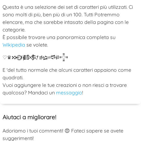
Questa è una selezione dei set di caratteri più utilizzati. Ci
sono molti di più, ben più di un 100. Tutti Potremmo
elencare, ma che sarebbe intasato della pagina con le
categorie.
È possibile trovare una panoramica completa su
Wikipedia
se volete.
♡
♛
𒁍
ﾒ
𒁃
𒈙
𒋲
E 'del tutto normale che alcuni caratteri appaiono come
quadrati.
Vuoi aggiungere le tue creazioni o non riesci a trovare
qualcosa? Mandaci un
messaggio
!
Aiutaci a migliorare!
Adoriamo i tuoi commenti! 😍 Fateci sapere se avete
suggerimenti!