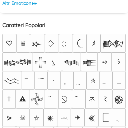
Altri Emoticon ▸▸
Caratteri Popolari
♡
♛
ﾒ
𒁍
𒁃
➺
ｼ
𒈙
𒋲
𒈝
𒍫
･
✮
𒈱
ネ
†
⚠
ﾐ
𒅒
𒆙
⋟
☠
✈
𒀭
𒌍
⛥
𓎖