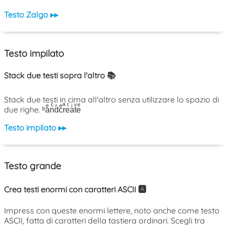
Testo Zalgo ▸▸
Testo impilato
Stack due testi sopra l'altro 📚
Stack due testi in cima all'altro senza utilizzare lo spazio di
due righe. ᵇaͤnͨdͬcͤrͣeͭaͥtͮeͤ
Testo impilato ▸▸
Testo grande
Crea testi enormi con caratteri ASCII 🅰️
Impress con queste enormi lettere, noto anche come testo
ASCII, fatta di caratteri della tastiera ordinari. Scegli tra