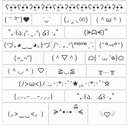
ʕ•̫͡•ʕ•̫͡•ʔ•̫͡•ʔ•̫͡•ʕ•̫͡•ʔ•̫͡•ʕ•̫͡•ʕ•̫͡•ʔ•̫͡•ʔ•̫͡•
(◞ ‸ ◟ㆀ)
（＾ω＾）
( ˘ ³˘)♥
˙ᴗ˙
(ᗒᗣᗕ)՞
˚₊‧꒰ა ₍ᐢ.  ̫.ᐢ₎ ໒꒱ ‧₊˚
(づ｡◕‿‿◕｡)づ
/ᐠ. ｡.ᐟ\ᵐᵉᵒʷˎˊ˗
(˶º⤙º˶)
(＾▽＾)
ᜊ( ‘ ⩊ ‘𖦹)ᜊ
(¬_¬”)
（＾◡＾）♡
╥﹏╥
≧◡≦
(ﾉ>ω<)ﾉ :｡･:*:･ﾟ’★,｡･:*:･ﾟ’☆
(⸝⸝⸝-﹏-⸝⸝⸝)
˚₊‧꒰ა.  .໒꒱ ‧₊˚
≽^•༚• ྀིྀ≼
（｡>‿‿<｡ ）
𓆩♡𓆪