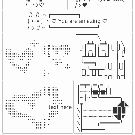
/    づ♡
/ >❤️
 /)  /)  ~ ┏━━━━━━━━┓

( •-• )  ~ ♡ You are amazing ♡

/づづ ~ ┗━━━━━━━━┛
▔▔▔▔▔╲

⠀⠀⠀⠀⠀⠀⢀⣰⣀⠀⠀⠀⠀⠀⠀⠀⠀

▕╮╭┻┻╮╭┻┻╮╭▕╮╲

⢀⣀⠀⠀⠀⢀⣄⠘⠀⠀⣶⡿⣷⣦⣾⣿⣧

▕╯┃╭╮┃┃╭╮┃╰▕╯╭▏

⢺⣾⣶⣦⣰⡟⣿⡇⠀⠀⠻⣧⠀⠛⠀⡘⠏

▕╭┻┻┻┛┗┻┻┛  ▕  ╰▏

⠈⢿⡆⠉⠛⠁⡷⠁⠀⠀⠀⠉⠳⣦⣮⠁⠀

▕╰━━━┓┈┈┈╭╮▕╭╮▏

⠀⠀⠛⢷⣄⣼⠃⠀⠀⠀⠀⠀⠀⠉⠀⠠⡧

▕╭╮╰┳┳┳┳╯╰╯▕╰╯▏

⠀⠀⠀⠀⠉⠋⠀⠀⠀⠠⡥⠄⠀⠀⠀⠀⠀
▕╰╯┈┗┛┗┛┈╭╮▕╮┈▏
╭━┳━╭━╭━╮╮

⠀⠀⠀⠀⠀⠀⠀⠀⠀⣠⣶⣶⣶⣦⠀⠀

┃┈┈┈┣▅╋▅┫┃

⠀⠀⣠⣤⣤⣄⣀⣾⣿⠟⠛⠻⢿⣷⠀

┃┈┃┈╰━╰━━━━━━╮

⢰⣿⡿⠛⠙⠻⣿⣿⠁⠀⠀ ⠀⣶⢿⡇

╰┳╯┈┈┈┈┈┈┈┈┈◢▉◣

⢿⣿⣇⠀⠀⠀⠈⠏⠀⠀⠀ text here

╲┃┈┈┈┈┈┈┈┈┈▉▉▉

⠀⠻⣿⣷⣦⣤⣀⠀⠀⠀ ⠀⣾⡿⠃⠀

╲┃┈┈┈┈┈┈┈┈┈◥▉◤

⠀⠀⠀⠀⠉⠉⠻⣿⣄⣴⣿⠟⠀⠀⠀

╲┃┈┈┈┈╭━┳━━━━╯

⠀⠀⠀⠀⠀⠀⠀⠀⣿⡿⠟⠁⠀⠀⠀
╲┣━━━━━━┫﻿