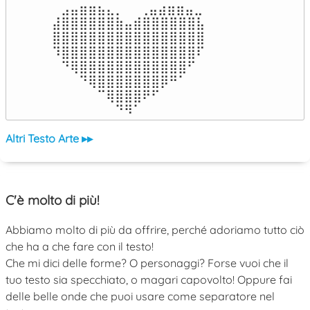
⠀⣠⣤⣶⣶⣦⣄⡀  ⠀⢀⣤⣴⣶⣶⣤⣀⠀

⣼⣿⣿⣿⣿⣿⣿⣷⣤⣾⣿⣿⣿⣿⣿⣿⣧

⣿⣿⣿⣿⣿⣿⣿⣿⣿⣿⣿⣿⣿⣿⣿⣿⣿

⠹⣿⣿⣿⣿⣿⣿⣿⣿⣿⣿⣿⣿⣿⣿⣿⠏

⠀⠙⢿⣿⣿⣿⣿⣿⣿⣿⣿⣿⣿⣿⣿⠋⠀

⠀⠀⠀⠙⢿⣿⣿⣿⣿⣿⣿⣿⡿⠛⠁⠀⠀

⠀⠀⠀⠀⠀⠉⢿⣿⣿⣿⠟⠋⠀⠀⠀⠀⠀

⠀⠀⠀⠀⠀⠀⠀⠙⠻⠁⠀⠀⠀⠀⠀⠀⠀⠀⠀⠀⠀⠀⠀
Altri Testo Arte ▸▸
C'è molto di più!
Abbiamo molto di più da offrire, perché adoriamo tutto ciò
che ha a che fare con il testo!
Che mi dici delle forme? O personaggi? Forse vuoi che il
tuo testo sia specchiato, o magari capovolto! Oppure fai
delle belle onde che puoi usare come separatore nel