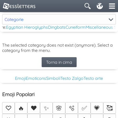
Categorie
re:
Egyptian Hieroglyphs
Dingbats
Cuneiform
Miscellaneous 
The selected category does not exist (anymore). Select a
category from the menu.
Torna in cima
Emoji
Emoticons
Simboli
Testo Zalgo
Testo arte
Emoji Popolari
♡
🔥
❤️
✨
🌸
🫧
✅
💗
🥰