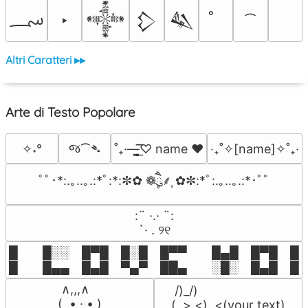
؄
‣
𒀱
𒁷
𒈑
Altri Caratteri ▸▸
Arte di Testo Popolare
જ⁀➴
✧˖°
˚₊·—̳͟͞͞♡ name ♥️
‎‧₊˚✧[name]✧˚₊‧
ﾟﾟ･*:.｡..｡.:*ﾟ:*:✼✿ ❁ཻུ۪۪⸙͎ ✿✼:*ﾟ:.｡..｡.:*･ﾟﾟ
⠀:¨ ·.· ¨:⠀

⠀ `· . ୨୧⠀
█  █░░ █▀█ █░█ █▀▀  █▄█ █▀█ █░█
█  █▄▄ █▄█ ▀▄▀ ██▄  ░█░ █▄█ █▄
 ∧,,,∧

 /)_/)

(  ̳• · • ̳)

(,,>.<)  <(your text)
