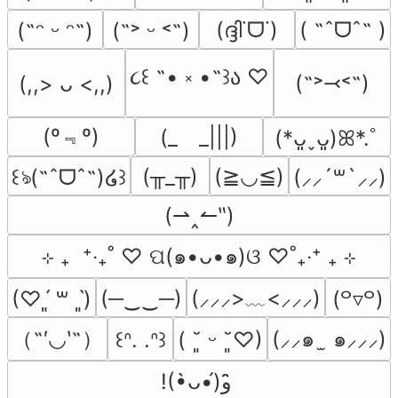
(ദ്ദി˙ᗜ˙)
( ˶ˆᗜˆ˵ )
(˶ᵔ ᵕ ᵔ˶)
(˶˃ ᵕ ˂˶)
૮꒰ ˶• ༝ •˶꒱ა ♡
(˶˃⤙˂˶)
(,,> ᴗ <,,)
(º﹃º)
(_　_|||)
(*ᴗ͈ˬᴗ͈)ꕤ*.ﾟ
(╥_╥)
(≧◡≦)
꒰ঌ(˶ˆᗜˆ˵)໒꒱
(⸝⸝´꒳`⸝⸝)
(⇀‸↼‶)
⊹ ₊  ⁺‧₊˚ ♡ ପ(๑•ᴗ•๑)ଓ ♡˚₊‧⁺ ₊ ⊹
(─‿‿─)
(⸝⸝⸝>﹏<⸝⸝⸝)
(♡ˊ͈ ꒳ ˋ͈)
(꒪▿꒪)
（˶′◡‵˶）
(⸝⸝๑  ̫ ๑⸝⸝⸝)
꒰ᐢ. .ᐢ꒱
( ˘͈ ᵕ ˘͈♡)
!(•̀ᴗ•́)و ̑̑