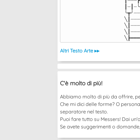
┃┈┈┈┣
┃┈┃┈╰
╰┳╯┈┈
╲┃┈┈┈
╲┃┈┈┈
╲┃┈┈┈
╲┣━━━
Altri Testo Arte ▸▸
C'è molto di più!
Abbiamo molto di più da offrire, pe
Che mi dici delle forme? O persona
separatore nel testo.
Puoi fare tutto su Messers! Dai un'o
Se avete suggerimenti o domande, po