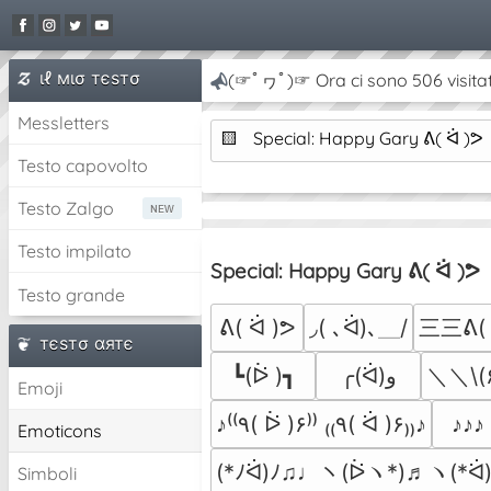
ιℓ мισ тєѕтσ
(☞ﾟヮﾟ)☞ Ora ci sono 506 visitat
Messletters
🟨
Special: Happy Gary ᕕ( ᐛ )ᕗ
Testo capovolto
Testo Zalgo
Testo impilato
Special: Happy Gary ᕕ( ᐛ )ᕗ
Testo grande
三三ᕕ( 
ᕕ( ᐛ )ᕗ
◞( ､ᐛ)､＿/
тєѕтσ αятє
＼＼\(۶
┗(ᐖ )┓
╭(ᐛ)و
Emoji
♪♪♪
♪⁽⁽٩( ᐖ )۶⁾⁾ ₍₍٩( ᐛ )۶₎₎♪
Emoticons
(*ﾉᐛ)ﾉ♫♩ヽ(ᐖヽ*)♬ヽ(*ᐛ)
Simboli