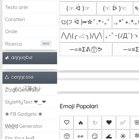
Testo arte
(☞ ᐛ )☞
(☜ ᐖ )☜
Caratteri
ଘ(੭ ᐛ )━☆ﾟ.*･｡ﾟ
.｡*ﾟ+.*.
Onde
｡･ﾟ･(ﾉД`)
/╲/\(╭ ⌓̈ ╮)/\╱\
Ricerca
─=≡Σ
─=≡Σᕕ ⍢⃝ ᕗ
αηηυη¢ισ
cσηηєѕѕσ
Z̾̽ảlg̀͐ͭ̽oͧG̀e̒̃nͪȅͪͫ̏̐r͌̑á͑t͌̑͛o̊r̓̐
StyleMyText ❤‿❤
Emoji Popolari
❀ FB Gadgets ❀
♡
🔥
✨
❤️
✅

͕͗W͕͕͗͗e͕͕͗͗i͕͕͗͗r͕͗d͕͗ Generator
❄
🥺
👀
😏
🌊
☀️
Flip Your ʇxəʇ!