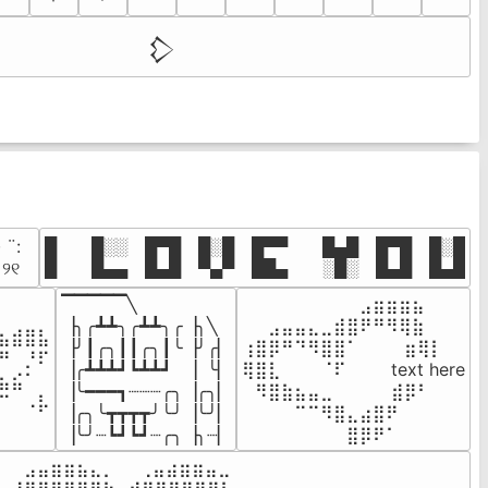
𒁷
· ¨:⠀

█  █░░ █▀█ █░█ █▀▀  █▄█ █▀█ █░█

. ୨୧⠀
█  █▄▄ █▄█ ▀▄▀ ██▄  ░█░ █▄█ █▄█
▔▔▔▔▔╲

⠀⠀⠀⠀⠀⠀⠀⠀⠀⣠⣶⣶⣶⣦⠀⠀

⠀⠀⠀⠀

▕╮╭┻┻╮╭┻┻╮╭▕╮╲

⠀⠀⣠⣤⣤⣄⣀⣾⣿⠟⠛⠻⢿⣷⠀

⣦⣾⣿⣧

▕╯┃╭╮┃┃╭╮┃╰▕╯╭▏

⢰⣿⡿⠛⠙⠻⣿⣿⠁⠀⠀ ⠀⣶⢿⡇

⠛⠀⡘⠏

▕╭┻┻┻┛┗┻┻┛  ▕  ╰▏

⢿⣿⣇⠀⠀⠀⠈⠏⠀⠀⠀ text here

⣦⣮⠁⠀

▕╰━━━┓┈┈┈╭╮▕╭╮▏

⠀⠻⣿⣷⣦⣤⣀⠀⠀⠀ ⠀⣾⡿⠃⠀

⠉⠀⠠⡧

▕╭╮╰┳┳┳┳╯╰╯▕╰╯▏

⠀⠀⠀⠀⠉⠉⠻⣿⣄⣴⣿⠟⠀⠀⠀

⠀⠀⠀⠀
▕╰╯┈┗┛┗┛┈╭╮▕╮┈▏
⠀⠀⠀⠀⠀⠀⠀⠀⣿⡿⠟⠁⠀⠀⠀
⠀⣠⣤⣶⣶⣦⣄⡀  ⠀⢀⣤⣴⣶⣶⣤⣀⠀
