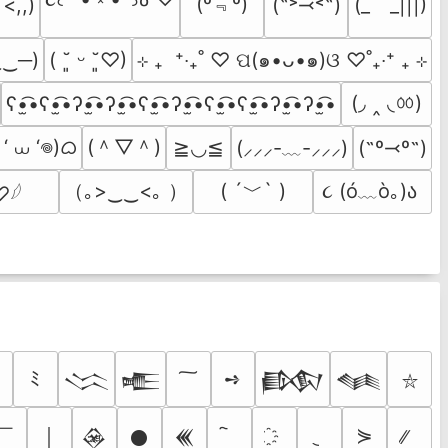
(º﹃º)
(˶˃⤙˂˶)
(_　_|||)
 <,,)
‿‿─)
⊹ ₊  ⁺‧₊˚ ♡ ପ(๑•ᴗ•๑)ଓ ♡˚₊‧⁺ ₊ ⊹
( ˘͈ ᵕ ˘͈♡)
(◞ ‸ ◟ㆀ)
ʕ•̫͡•ʕ•̫͡•ʔ•̫͡•ʔ•̫͡•ʕ•̫͡•ʔ•̫͡•ʕ•̫͡•ʕ•̫͡•ʔ•̫͡•ʔ•̫͡•
‘ ⩊ ‘𖦹)ᜊ
(＾▽＾)
≧◡≦
(⸝⸝⸝-﹏-⸝⸝⸝)
(˶º⤙º˶)
（｡>‿‿<｡ ）
( ´﹀` )
૮ (ó﹏ò｡)ა 
♡𓆪
ﾐ
➺
𒈱
𒍫
𒁃
𒈝
⛥
￣
⋟
￨
𒊲
𒊹
𒌍