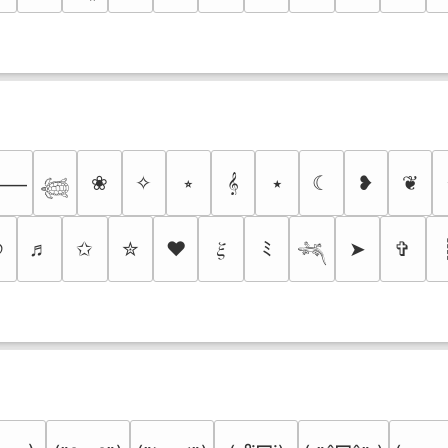
❀
✧
⭒
𝄞
⭑
☾
❥
❦
⸻
𓆉
୭
♬
✩
✮
❤
𝜉
ﾐ
➤
✞
𓆈