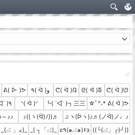
♪
ᕕ( ᐕ )ᕗ
٩( ᐛ )و
ᕦ( ᐛ )ᕡ
ᘓ( ᐛ )ᘕ
ᕦ( ᐛ )ᘎ
┗( ˙◁˙ )┓三三
٩( ˙◁˙ )و
ᐠ( ᐛ )ᐟ
☆ﾟ°˖* ᕕ( ᐛ )ᕗ
o～♪♪
♪((ヽ(ᐛ)ﾉ))♬
♫ヽ(ᐖヽ)♪♬(ノᐛ)ノ♩♪
_(⌓̈ 」∠)_
_( ┐「⌓̈)_
((└(⌓̈」┌)┘))
ε٩(๑⌓̈๑)۶з