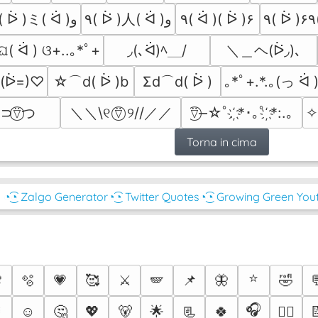
٩( ᐖ )ミ( ᐛ )و
٩( ᐖ )人( ᐛ )و
٩( ᐛ )( ᐖ )۶
٩
＼＿ヘ(ᐖ◞)､
｡ଘ( ᐛ ) ଓ+..｡*ﾟ+
◞(､ᐛ)ﾍ＿/
ヽ(ᐖ=)♡
☆⌒d( ᐖ )b
Σd⌒d( ᐖ )
｡*ﾟ+.*.｡(っ ᐛ
⊃⍢⃝つ
＼＼\୧ ⍢⃝ ୨//／／
⍢⃝━☆ﾟ. ҉*･｡ﾟ ҉*:.｡
✧
Torna in cima
◔͜͡◔ Zalgo Generator
◔͜͡◔ Twitter Quotes
◔͜͡◔ Growing Green You
⭐

🫧
💗
🥰
⚔️
🪽
📌
🦋
🤣
️
🎧
☺️
🤔
💖
🐻
🌟
📃
🍀
❤️‍🔥