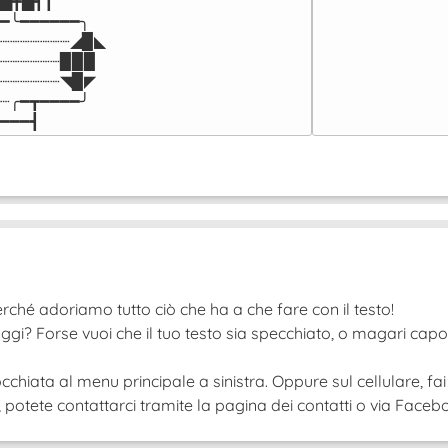
▅╋▅┫┃

━╰━━━━━━╮

┈┈┈┈┈┈┈◢▉◣

┈┈┈┈┈┈▉▉▉

┈┈┈┈┈┈◥▉◤

┈╭━┳━━━━╯

━━━┫﻿
rché adoriamo tutto ciò che ha a che fare con il testo!
ggi? Forse vuoi che il tuo testo sia specchiato, o magari cap
cchiata al menu principale a sinistra. Oppure sul cellulare, fai
tete contattarci tramite la pagina dei contatti o via Faceboo