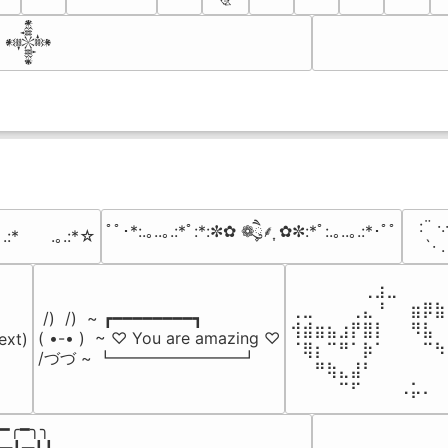
𒀱
⠀:¨ ·.
ﾟﾟ･*:.｡..｡.:*ﾟ:*:✼✿ ❁ཻུ۪۪⸙͎ ✿✼:*ﾟ:.｡..｡.:*･ﾟﾟ
｡.:*　　.｡.:*☆
⠀ `· 
⠀⠀⠀⠀⠀⠀⢀⣰⣀⠀⠀⠀⠀
⢀⣀⠀⠀⠀⢀⣄⠘⠀⠀⣶⡿⣷
 /)  /)  ~ ┏━━━━━━━━┓

⢺⣾⣶⣦⣰⡟⣿⡇⠀⠀⠻⣧⠀
( •-• )  ~ ♡ You are amazing ♡

ext)

⠈⢿⡆⠉⠛⠁⡷⠁⠀⠀⠀⠉⠳
/づづ ~ ┗━━━━━━━━┛
⠀⠀⠛⢷⣄⣼⠃⠀⠀⠀⠀⠀⠀
⠀⠀⠀⠀⠉⠋⠀⠀⠀⠠⡥⠄⠀
━╭━╮╮
