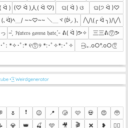
(♡ ᐛ )人( ᐛ ♡)
( ᐖ )۶٩( ᐛ )
ଘ( ᐛ ) ଓ
ଘ(੭ ᐛ )♡
(､ᐛ)ﾍ＿/ ~~♡~~ ＼＿ヾ(ᐖ◞ )､
/╲/\(╭ ᐛ ╮)/\╱\
 )っ
三三ᕕ ⍢⃝ ᕗ
– ̗̀ 𝓗𝔞𝔱𝔢𝔯𝔰 𝔤𝔬𝔫𝔫𝔞 𝔥𝔞𝔱𝔢 ̖́- ᕕ( ᐛ )ᕗ✧
･ﾟ: *✧･ﾟ:* ୧ ⍢⃝ ୨ *:･ﾟ✧*:･ﾟ✧
⑅⃝.｡.o○°.o○ ⍢⃝
tube
◔͜͡◔ Weirdgenerator
❗
💬
🌷
😉
📍
🥲
🩷
💀
😍
🥹
🎬
📝
💎
👑
🍒
🩵
🎥
❌
❥
🐦‍🔥