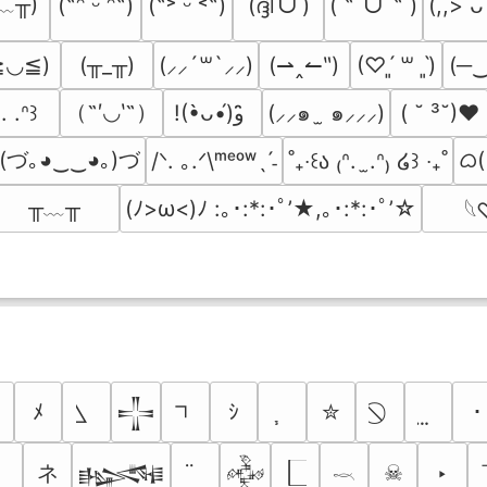
﹏╥)
(ദ്ദി˙ᗜ˙)
( ˶ˆᗜˆ˵ )
(˶ᵔ ᵕ ᵔ˶)
(˶˃ ᵕ ˂˶)
(,,> ᴗ
≧◡≦)
(╥_╥)
(⇀‸↼‶)
(─
(⸝⸝´꒳`⸝⸝)
(♡ˊ͈ ꒳ ˋ͈)
（˶′◡‵˶）
(⸝⸝๑  ̫ ๑⸝⸝⸝)
( ˘ ³˘)♥
. .ᐢ꒱
!(•̀ᴗ•́)و ̑̑
(づ｡◕‿‿◕｡)づ
ᜊ( 
/ᐠ. ｡.ᐟ\ᵐᵉᵒʷˎˊ˗
˚₊‧꒰ა ₍ᐢ.  ̫.ᐢ₎ ໒꒱ ‧₊˚
╥﹏╥
(ﾉ>ω<)ﾉ :｡･:*:･ﾟ’★,｡･:*:･ﾟ’☆
𓆩
ﾒ
ｼ
✮
･
𒋲
ネ
☠
‣
𒈙
𒅒
𓎖