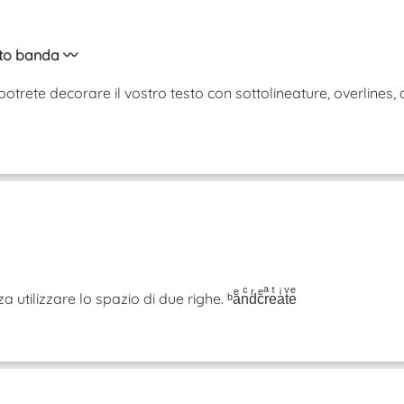
sto banda 〰️
otrete decorare il vostro testo con sottolineature, overlines, 
tilizzare lo spazio di due righe. ᵇaͤnͨdͬcͤrͣeͭaͥtͮeͤ