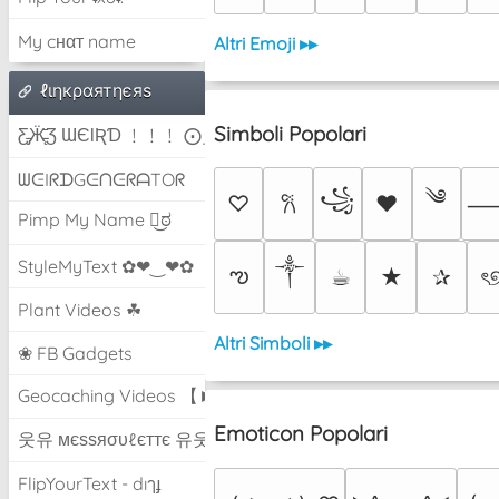
My cнαт name
Altri Emoji ▸▸
ℓιηкραятηєяѕ
Simboli Popolari
Ƹ̵̡Ӝ̵̨̄Ʒ ƜЄƖƦƊ ﹗﹗﹗ ⨀_⨀
ᗯᕮIᖇᗪGᕮᑎᕮᖇᗩTOᖇ
༄
꧁
♡
♥
𐙚
Pimp My Name ಠ͜ಠ
StyleMyText ✿❤‿❤✿
༒︎
ఌ
☕︎
★
✰
ৎ
Plant Videos ☘
Altri Simboli ▸▸
❀ FB Gadgets
Geocaching Videos 【►】
Emoticon Popolari
웃유 мєѕѕяσυℓєттє 유웃
FlipYourText - dıๅɟ