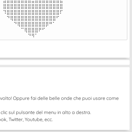
⣼⣿⣿⣿⣿⣿⣿⣷⣤⣾⣿⣿⣿⣿⣿⣿⣧

⣿⣿⣿⣿⣿⣿⣿⣿⣿⣿⣿⣿⣿⣿⣿⣿⣿

⠹⣿⣿⣿⣿⣿⣿⣿⣿⣿⣿⣿⣿⣿⣿⣿⠏

⠀⠙⢿⣿⣿⣿⣿⣿⣿⣿⣿⣿⣿⣿⣿⠋⠀

⠀⠀⠀⠙⢿⣿⣿⣿⣿⣿⣿⣿⡿⠛⠁⠀⠀

⠀⠀⠀⠀⠀⠉⢿⣿⣿⣿⠟⠋⠀⠀⠀⠀⠀

⠀⠀⠀⠀⠀⠀⠀⠙⠻⠁⠀⠀⠀⠀⠀⠀⠀⠀⠀⠀⠀⠀⠀
ovolto! Oppure fai delle belle onde che puoi usare come
 clic sul pulsante del menu in alto a destra.
k, Twitter, Youtube, ecc.