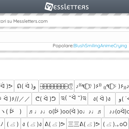
ori su Messletters.com
Popolare:
Blush
Smiling
Anime
Crying
ᐛ )ᕗ
ᕠ( ᐛ )و
⑅⃝⑅⃝⑅⃝⑅⃝⑅⃝⑅⃝⑅⃝⑅⃝ ⍢⃝
♪⁽⁽٩( ⍢⃝ )۶⁾⁾ ₍₍٩( ⍩⃝ )۶₎₎
ಇ( ˵ᐛ ˵)ಇ
 ᐛ )۶//／／
ᕦ( ᐛ )ᕤ
ง( ᐛ )ง
 ヽ( ᐖゞ)
♪♪(oᐛ)
♬♩♪♩o(ᐖ )oo(ᐛ )o♩♪♩♬
ﾉ
三三ᕕ( ⌓̈ )ᕗ
( ⌓̈ )
ง ( ⌓̈ )ง
ᕕ( ⌓̈ )ᕗ
( ⌓̈ ).｡oO