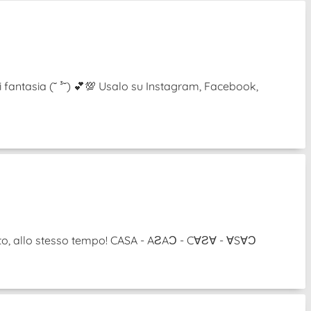
i fantasia (˘ ³˘) 💕💯 Usalo su Instagram, Facebook,
ovolto, allo stesso tempo! CASA - AƧAƆ - C∀Ƨ∀ - ∀S∀Ɔ