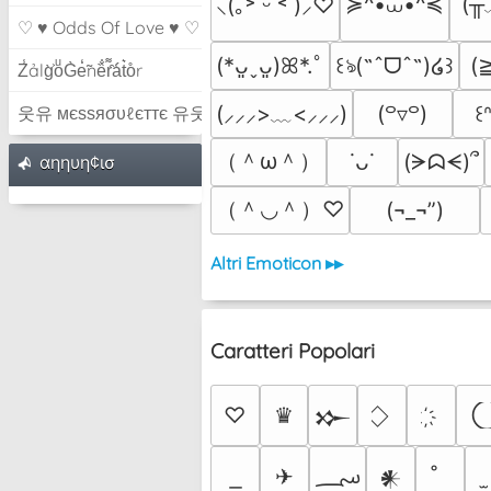
≽^•⩊•^≼
(╥
⸜(｡˃ ᵕ ˂ )⸝♡
♡ ♥ Odds Of Love ♥ ♡
(
(*ᴗ͈ˬᴗ͈)ꕤ*.ﾟ
꒰ঌ(˶ˆᗜˆ˵)໒꒱
Z̾ảlg̀͐oͧG̀e̒̃nȅ̐r͌̑á͑t͛o̊r
(⸝⸝⸝>﹏<⸝⸝⸝)
(꒪▿꒪)
꒰ᐢ
웃유 мєѕѕяσυℓєттє 유웃
（＾ω＾）
(ᗒᗣᗕ)՞
˙ᴗ˙
αηηυη¢ισ
（＾◡＾）♡
(¬_¬”)
Altri Emoticon ▸▸
Caratteri Popolari
♡
♛
𒁍
؄
✈
𒀭