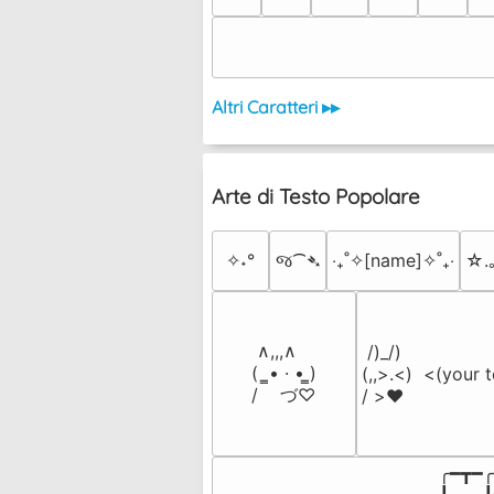
Altri Caratteri ▸▸
Arte di Testo Popolare
✧˖°
જ⁀➴
‎‧₊˚✧[name]✧˚₊‧
☆.
 ∧,,,∧

 /)_/)

(  ̳• · • ̳)

(,,>.<)  <(your t
/    づ♡
/ >❤️
╭━┳━╭