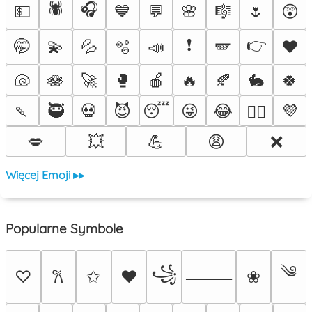
🕷️
🎧
💵
💙
💬
🌸
🎼
🌷
😲
❗
👉
🤭
💫
💦
🫧
📣
🪽
♥️
🐚
🪷
🚀
🥊
🍎
🔥
🍂
🐇
🍀
🍡
🥷
💀
😈
😴
😜
😂
💜
❤️‍🔥
💋
💥
💪
😩
❌
Więcej Emoji ▸▸
Popularne Symbole
༄
꧁
♡
✩
♥
❀
𐙚
⸻