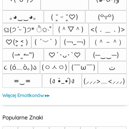
｡◕‿‿◕｡
( ˘͈ ᵕ ˘͈♡)
(꒪▿꒪)
(＾▽＾)
<(．＿．)>
ଘ(੭ˊᵕˋ)੭* ੈ✩‧˚
( ´﹀` )
(￢_￢)
（＾－＾）
♡(˃͈ ˂͈ )
(⇀‸↼‶)
(─‿‿─)
♡´･ᴗ･`♡
૮ (ó﹏ò｡)ა 
(ㅇㅅㅇ)
(￣ω￣﻿)
ﺕ
≖‿≖
(ง •̀_•́)ง
(⸝⸝⸝>﹏<⸝⸝⸝)
Więcej Emotikonów ▸▸
Popularne Znaki