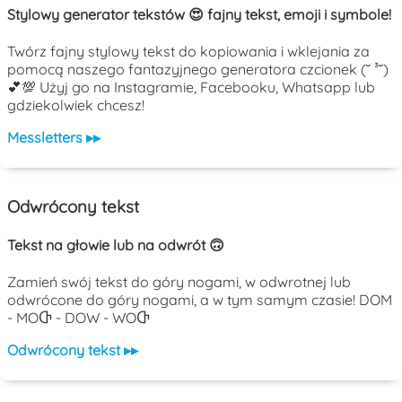
Stylowy generator tekstów 😍 fajny tekst, emoji i symbole!
Twórz fajny stylowy tekst do kopiowania i wklejania za
pomocą naszego fantazyjnego generatora czcionek (˘ ³˘)
💕💯 Użyj go na Instagramie, Facebooku, Whatsapp lub
gdziekolwiek chcesz!
Messletters ▸▸
Odwrócony tekst
Tekst na głowie lub na odwrót 🙃
Zamień swój tekst do góry nogami, w odwrotnej lub
odwrócone do góry nogami, a w tym samym czasie! DOM
- MOႧ - DOW - WOႧ
Odwrócony tekst ▸▸