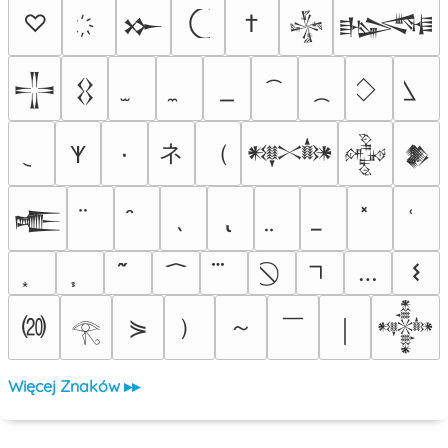
♡
†
𒁍
𒈔
𒈙
𒋲
𒌐
ネ
（
٠
𐊵
𒀰
𒅒
𒆎
𒍫
…
𐌔
⒇
）
～
￣
⋟
￨
𒀱
𓂀
Więcej Znaków ▸▸