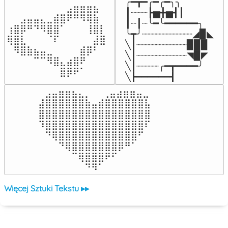
╭━┳━╭━╭━╮╮

⠀⠀⠀⠀⠀⠀⠀⠀⠀⣠⣶⣶⣶⣦⠀⠀

┃┈┈┈┣▅╋▅┫┃

⠀⠀⣠⣤⣤⣄⣀⣾⣿⠟⠛⠻⢿⣷⠀

┃┈┃┈╰━╰━━━━━━╮

⢰⣿⡿⠛⠙⠻⣿⣿⠁⠀⠀⠀⢸⣿⡇

╰┳╯┈┈┈┈┈┈┈┈┈◢▉◣

⢿⣿⣇⠀⠀⠀⠈⠏⠀⠀⠀⠀⠀⣼⣿⠀

╲┃┈┈┈┈┈┈┈┈┈▉▉▉

⠀⠻⣿⣷⣦⣤⣀⠀⠀⠀⠀⣾⡿⠃⠀

╲┃┈┈┈┈┈┈┈┈┈◥▉◤

⠀⠀⠀⠀⠉⠉⠻⣿⣄⣴⣿⠟⠀⠀⠀

╲┃┈┈┈┈╭━┳━━━━╯

⠀⠀⠀⠀⠀⠀⠀⠀⣿⡿⠟⠁⠀⠀⠀⠀
╲┣━━━━━━┫﻿
⠀⣠⣤⣶⣶⣦⣄⡀  ⠀⢀⣤⣴⣶⣶⣤⣀⠀

⣼⣿⣿⣿⣿⣿⣿⣷⣤⣾⣿⣿⣿⣿⣿⣿⣧

⣿⣿⣿⣿⣿⣿⣿⣿⣿⣿⣿⣿⣿⣿⣿⣿⣿

⠹⣿⣿⣿⣿⣿⣿⣿⣿⣿⣿⣿⣿⣿⣿⣿⠏

⠀⠙⢿⣿⣿⣿⣿⣿⣿⣿⣿⣿⣿⣿⣿⠋⠀

⠀⠀⠀⠙⢿⣿⣿⣿⣿⣿⣿⣿⡿⠛⠁⠀⠀

⠀⠀⠀⠀⠀⠉⢿⣿⣿⣿⠟⠋⠀⠀⠀⠀⠀

⠀⠀⠀⠀⠀⠀⠀⠙⠻⠁⠀⠀⠀⠀⠀⠀⠀⠀⠀⠀⠀⠀⠀
Więcej Sztuki Tekstu ▸▸