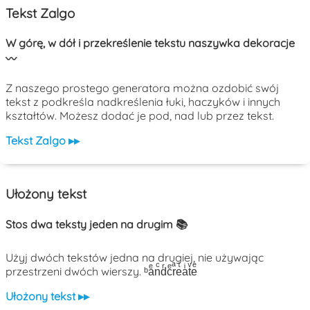
Tekst Zalgo
W górę, w dół i przekreślenie tekstu naszywka dekoracje
〰️
Z naszego prostego generatora można ozdobić swój
tekst z podkreśla nadkreślenia łuki, haczyków i innych
kształtów. Możesz dodać je pod, nad lub przez tekst.
Tekst Zalgo ▸▸
Ułożony tekst
Stos dwa teksty jeden na drugim 📚
Użyj dwóch tekstów jedna na drugiej, nie używając
przestrzeni dwóch wierszy. ᵇaͤnͨdͬcͤrͣeͭaͥtͮeͤ
Ułożony tekst ▸▸