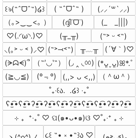
( ˶ˆᗜˆ˵ )
꒰ঌ(˶ˆᗜˆ˵)໒꒱
(⸝⸝´꒳`⸝⸝)
（｡>‿‿<｡ ）
(ദ്ദി˙ᗜ˙)
(_　_|||)
♡(.◜ω◝.)♡
(╥_╥)
(˶˃ ᵕ ˂˶)
╥﹏╥
(´∀｀)♡
(˶˃⤙˂˶)
⸜(｡˃ ᵕ ˂ )⸝♡
（˶′◡‵˶）
(◞ ‸ ◟ㆀ)
(ᗒᗣᗕ)՞
(*ᴗ͈ˬᴗ͈)ꕤ*.ﾟ
(º﹃º)
（＾ω＾）
(≧◡≦)
(,,> ᴗ <,,)
˚₊‧꒰ა.  .໒꒱ ‧₊˚
ʕ•̫͡•ʕ•̫͡•ʔ•̫͡•ʔ•̫͡•ʕ•̫͡•ʔ•̫͡•ʕ•̫͡•ʕ•̫͡•ʔ•̫͡•ʔ•̫͡•
⊹ ₊  ⁺‧₊˚ ♡ ପ(๑•ᴗ•๑)ଓ ♡˚₊‧⁺ ₊ ⊹
૮꒰ ˶• ༝ •˶꒱ა ♡
ヽ(^o^)ノ
(๑˃̵ᴗ˂̵)و