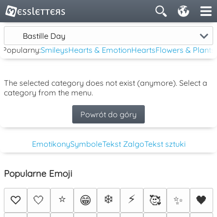
Bastille Day
Popularny:
Smileys
Hearts & Emotion
Hearts
Flowers & Plants
The selected category does not exist (anymore). Select a
category from the menu.
Powrót do góry
Emotikony
Symbole
Tekst Zalgo
Tekst sztuki
Popularne Emoji
⭐
❄️
⚡
♡
🤍
😁
🥰
✨
🖤