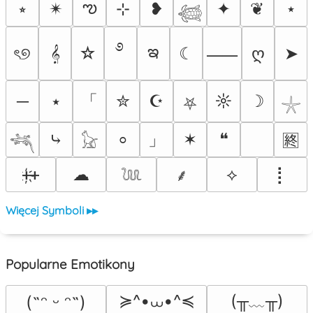
ఌ
⭒
✴︎
⊹
❥
✦
❦
⋆
𓆉
࿔
ఇ
ৎ୭
𝄞
☆
☾
ღ
➤
⸺
「
─
⭑
✮
☪
☼
☽
⛧
𓇼
」
⤷
✶
❝
⸰
🈡
𓆈
𓃠
ᚐ҉ᚐ
☁
⟡
⡇
⸙
𓆙
Więcej Symboli ▸▸
Popularne Emotikony
≽^•⩊•^≼
(╥﹏╥)
(˶ᵔ ᵕ ᵔ˶)