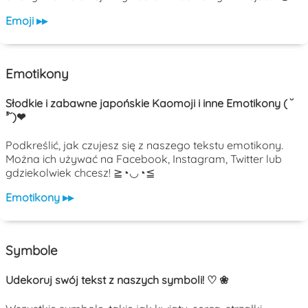
Emoji ▸▸
Emotikony
Słodkie i zabawne japońskie Kaomoji i inne Emotikony ( ˘
³˘)❤
Podkreślić, jak czujesz się z naszego tekstu emotikony.
Można ich używać na Facebook, Instagram, Twitter lub
gdziekolwiek chcesz! ≧◔◡◔≦
Emotikony ▸▸
Symbole
Udekoruj swój tekst z naszych symboli! ♡ ❀