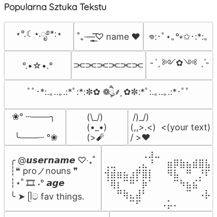
Popularna Sztuka Tekstu
⋆°.☾⋆.ೃ࿔*:⋆
˚₊·—̳͟͞͞♡ name ♥️
𖦹:･ﾟ⋆｡°⭒✩･:*:｡
-ˋˏ ༻✿༺ ˎˊ-
⫘⫘⫘⫘⫘⫘
°.•☆•.°
ﾟﾟ･*:.｡..｡.:*ﾟ:*:✼✿ ❁ཻུ۪۪⸙͎ ✿✼:*ﾟ:.｡..｡.:*･ﾟﾟ
❀° ┄───╮

(\_/)

 /)_/)

(•_•)

(,,>.<)  <(your text)

 ╰───┄ °❀
(>🧨
/ >❤️
⠀⠀⠀⠀⠀⠀⢀⣰⣀⠀⠀⠀⠀⠀⠀⠀⠀

╭ @𝙪𝙨𝙚𝙧𝙣𝙖𝙢𝙚 ♡‧₊˚

⢀⣀⠀⠀⠀⢀⣄⠘⠀⠀⣶⡿⣷⣦⣾⣿⣧

┆❝ proノnouns ❞

⢺⣾⣶⣦⣰⡟⣿⡇⠀⠀⠻⣧⠀⠛⠀⡘⠏

┆⋆˚ 🎞️ ˖° 𝙖𝙜𝙚

⠈⢿⡆⠉⠛⠁⡷⠁⠀⠀⠀⠉⠳⣦⣮⠁⠀

⠀⠀⠛⢷⣄⣼⠃⠀⠀⠀⠀⠀⠀⠉⠀⠠⡧

╰ ➤ ᥫට fav things.
⠀⠀⠀⠀⠉⠋⠀⠀⠀⠠⡥⠄⠀⠀⠀⠀⠀