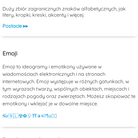
Duży zbiór zagranicznych znaków alfabetycznych, jak
litery, kropki, kreski, akcenty i więcej.
Postacie ▸▸
Emoji
Emoji to ideogramy i emotikony używane w
wiadomościach elektronicznych i na stronach
internetowych. Emoji występuje w różnych gatunkach, w
tym wyrazach twarzy, wspólnych obiektach, miejscach i
rodzajach pogody oraz zwierzętach. Możesz skopiować te
emotikony i wklejać je w dowolne miejsce.
👓
🇳🇱
☢️
⚽
🎈
⛩️
✈️
🍉
🐑
💁‍♀️