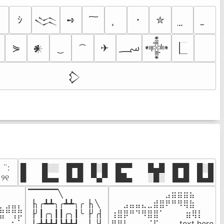
ｼ
➺
･
✮
𒈱
؄
⋟
✈
𒀭
𒀱
𒁷
· ¨:⠀

█  █░░ █▀█ █░█ █▀▀  █▄█ █▀█ █░█

. ୨୧⠀
█  █▄▄ █▄█ ▀▄▀ ██▄  ░█░ █▄█ █▄█
▔▔▔▔▔╲

⠀⠀⠀⠀⠀⠀⠀⠀⠀⣠⣶⣶⣶⣦⠀⠀

⠀⠀⠀⠀

▕╮╭┻┻╮╭┻┻╮╭▕╮╲

⠀⠀⣠⣤⣤⣄⣀⣾⣿⠟⠛⠻⢿⣷⠀

⣦⣾⣿⣧

▕╯┃╭╮┃┃╭╮┃╰▕╯╭▏

⢰⣿⡿⠛⠙⠻⣿⣿⠁⠀⠀ ⠀⣶⢿⡇

⠛⠀⡘⠏

▕╭┻┻┻┛┗┻┻┛  ▕  ╰▏

⢿⣿⣇⠀⠀⠀⠈⠏⠀⠀⠀ text here
