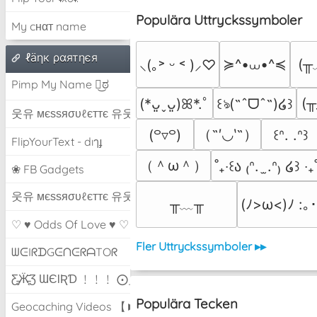
Populära Uttryckssymboler
My cнαт name
ℓäηк ραятηєя
≽^•⩊•^≼
(╥
⸜(｡˃ ᵕ ˂ )⸝♡
Pimp My Name ಠ͜ಠ
(╥
(*ᴗ͈ˬᴗ͈)ꕤ*.ﾟ
꒰ঌ(˶ˆᗜˆ˵)໒꒱
웃유 мєѕѕяσυℓєттє 유웃
（˶′◡‵˶）
(꒪▿꒪)
꒰ᐢ. .ᐢ꒱
FlipYourText - dıๅɟ
（＾ω＾）
˚₊‧꒰ა ₍ᐢ.  ̫.ᐢ₎ ໒꒱ ‧₊
❀ FB Gadgets
웃유 мєѕѕяσυℓєттє 유웃
╥﹏╥
(ﾉ>ω<)ﾉ :｡･
♡ ♥ Odds Of Love ♥ ♡
Fler Uttryckssymboler ▸▸
ᗯᕮIᖇᗪGᕮᑎᕮᖇᗩTOᖇ
Ƹ̵̡Ӝ̵̨̄Ʒ ƜЄƖƦƊ ﹗﹗﹗ ⨀_⨀
Populära Tecken
Geocaching Videos 【►】