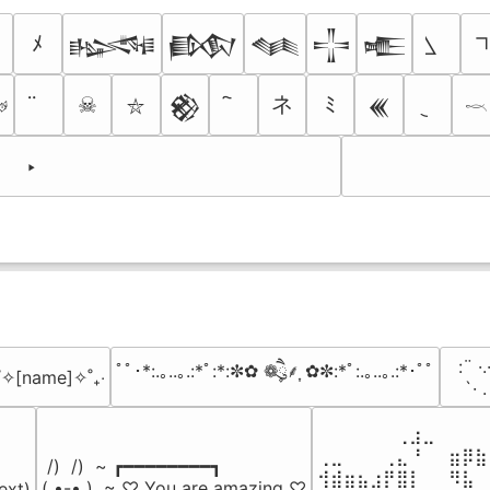
ﾒ
𒈙
𒁃
𒈝
𒋲
𒍫
ネ
☠
ﾐ

𒆙
𒌍
⛥
𓎖
‣
⠀:¨ ·.
ﾟﾟ･*:.｡..｡.:*ﾟ:*:✼✿ ❁ཻུ۪۪⸙͎ ✿✼:*ﾟ:.｡..｡.:*･ﾟﾟ
₊˚✧[name]✧˚₊‧
⠀ `· 
⠀⠀⠀⠀⠀⠀⢀⣰⣀⠀⠀⠀⠀
⢀⣀⠀⠀⠀⢀⣄⠘⠀⠀⣶⡿⣷
 /)  /)  ~ ┏━━━━━━━━┓

⢺⣾⣶⣦⣰⡟⣿⡇⠀⠀⠻⣧⠀
( •-• )  ~ ♡ You are amazing ♡

ext)
