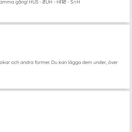
på samma gång! HUS - ƧUH - HႶƧ - S∩H
krokar och andra former. Du kan lägga dem under, över