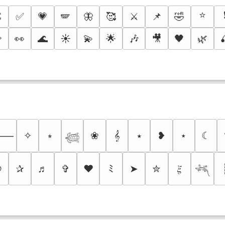
⭐

✅
💗
🪽
🦋
🥰
⚔️
📌
🤣

👀
🌊
☀️
💫
🌟
🎶
🎥
🖤
🌿
✧
⭒
❀
𝄞
⭑
❥
⋆
☾
⸻
𓆉
୭
✰
♬
✞
❤
ﾐ
➤
✮
𝜉
𓆈