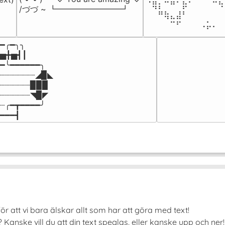
⠈⢿⡆⠉⠛⠁⡷⠁⠀⠀⠀⠉⠳
/づづ ~ ┗━━━━━━━━┛
⠀⠀⠛⢷⣄⣼⠃⠀⠀⠀⠀⠀⠀
⠀⠀⠀⠀⠉⠋⠀⠀⠀⠠⡥⠄⠀
━╭━╮╮

▅╋▅┫┃

━╰━━━━━━╮

┈┈┈┈┈┈┈◢▉◣

┈┈┈┈┈┈▉▉▉

┈┈┈┈┈┈◥▉◤

┈╭━┳━━━━╯

━━━┫﻿
ör att vi bara älskar allt som har att göra med text!
Kanske vill du att din text speglas, eller kanske upp och ne