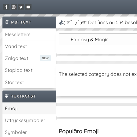
мιη тєxт
(☞ﾟヮﾟ)☞ Det finns nu 534 besö
Messletters
Fantasy & Magic
Vänd text
Zalgo text
Staplad text
The selected category does not ex
Stor text
тєxткσηѕт
Emoji
Uttryckssymboler
Populära Emoji
Symboler