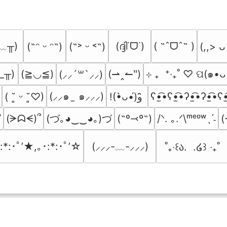
﹏╥)
(ദ്ദി˙ᗜ˙)
( ˶ˆᗜˆ˵ )
(˶ᵔ ᵕ ᵔ˶)
(˶˃ ᵕ ˂˶)
(,,> ᴗ
_╥)
(≧◡≦)
(⇀‸↼‶)
⊹ ₊  ⁺‧₊˚ ♡ ପ(๑•ᴗ
(⸝⸝´꒳`⸝⸝)
(⸝⸝๑  ̫ ๑⸝⸝⸝)
ʕ•̫͡•ʕ•̫͡•ʔ•̫͡•ʔ•̫͡•ʕ•
( ˘͈ ᵕ ˘͈♡)
!(•̀ᴗ•́)و ̑̑
(づ｡◕‿‿◕｡)づ
(ᗒᗣᗕ)՞
(˶º⤙º˶)
/ᐠ. ｡.ᐟ\ᵐᵉᵒʷˎˊ˗
(
˚
:*:･ﾟ’★,｡･:*:･ﾟ’☆
(⸝⸝⸝-﹏-⸝⸝⸝)
˚₊‧꒰ა.  .໒꒱ ‧₊˚