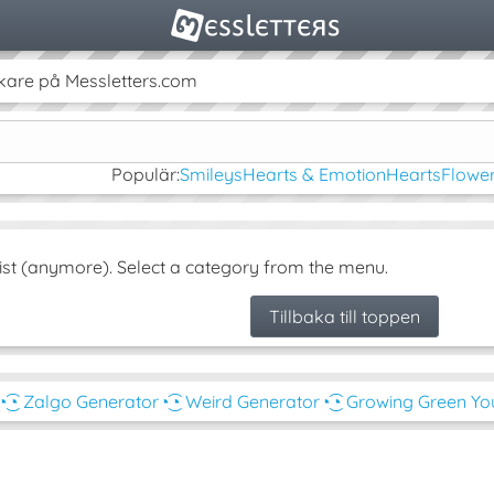
kare på Messletters.com
Populär:
Smileys
Hearts & Emotion
Hearts
Flower
ist (anymore). Select a category from the menu.
Tillbaka till toppen
◔͜͡◔ Zalgo Generator
◔͜͡◔ Weird Generator
◔͜͡◔ Growing Green Y