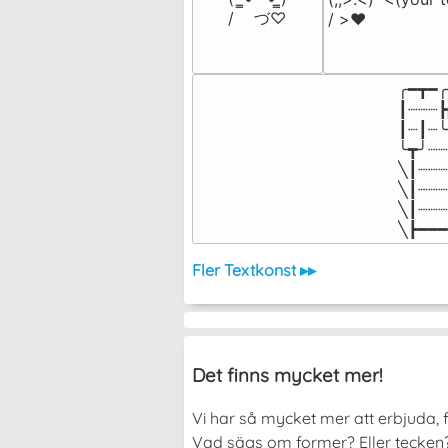
/    づ♡
/ >❤️
╭━┳━╭
┃┈┈┈┣
┃┈┃┈╰
╰┳╯┈┈
╲┃┈┈┈
╲┃┈┈┈
╲┃┈┈┈
╲┣━━━
Fler Textkonst ▸▸
Det finns mycket mer!
Vi har så mycket mer att erbjuda, f
Vad sägs om former? Eller tecken? 