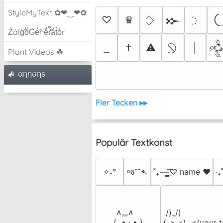
StyleMyText ✿❤‿❤✿
♡
♛
𒁍
Z̾ảlg̀͐oͧG̀e̒̃nȅ̐r͌̑á͑t͛o̊r
†
⚠
│

Plant Videos ☘
αηησηѕ
Fler Tecken ▸▸
Populär Textkonst
✧˖°
જ⁀➴
˚₊·—̳͟͞͞♡ name ♥️
‎‧
 ∧,,,∧

 /)_/)

(  ̳• · • ̳)

(,,>.<)  <(your t