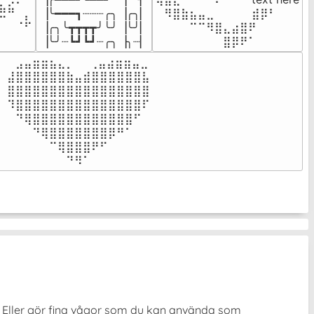
⣦⣮⠁⠀

▕╰━━━┓┈┈┈╭╮▕╭╮▏

⠀⠻⣿⣷⣦⣤⣀⠀⠀⠀ ⠀⣾⡿⠃⠀

⠉⠀⠠⡧

▕╭╮╰┳┳┳┳╯╰╯▕╰╯▏

⠀⠀⠀⠀⠉⠉⠻⣿⣄⣴⣿⠟⠀⠀⠀

⠀⠀⠀⠀
▕╰╯┈┗┛┗┛┈╭╮▕╮┈▏
⠀⠀⠀⠀⠀⠀⠀⠀⣿⡿⠟⠁⠀⠀⠀
⠀⣠⣤⣶⣶⣦⣄⡀  ⠀⢀⣤⣴⣶⣶⣤⣀⠀

⣼⣿⣿⣿⣿⣿⣿⣷⣤⣾⣿⣿⣿⣿⣿⣿⣧

⣿⣿⣿⣿⣿⣿⣿⣿⣿⣿⣿⣿⣿⣿⣿⣿⣿

⠹⣿⣿⣿⣿⣿⣿⣿⣿⣿⣿⣿⣿⣿⣿⣿⠏

⠀⠙⢿⣿⣿⣿⣿⣿⣿⣿⣿⣿⣿⣿⣿⠋⠀

⠀⠀⠀⠙⢿⣿⣿⣿⣿⣿⣿⣿⡿⠛⠁⠀⠀

⠀⠀⠀⠀⠀⠉⢿⣿⣿⣿⠟⠋⠀⠀⠀⠀⠀

⠀⠀⠀⠀⠀⠀⠀⠙⠻⠁⠀⠀⠀⠀⠀⠀⠀⠀⠀⠀⠀⠀⠀
r! Eller gör fina vågor som du kan använda som