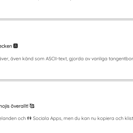
cken 🅰️
r, även känd som ASCII-text, gjorda av vanliga tangentbordst
ojis överallt! 🥰
anden och 👫 Sociala Apps, men du kan nu kopiera och klist