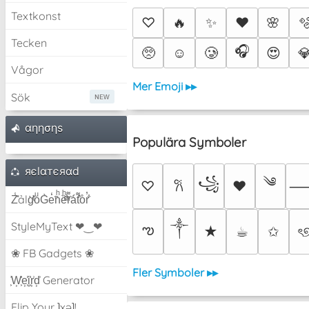
Textkonst
♡
🔥
✨
❤️
🌸

Tecken
🎧
🥺
☺️
🥲
😍

Vågor
Mer Emoji ▸▸
Sök
αηησηѕ
Populära Symboler
яєlαтєяαd
༄
꧁
♡
♥
𐙚
Z̾̽ảlg̀͐ͭ̽oͧG̀e̒̃nͪȅͪͫ̏̐r͌̑á͑t͌̑͛o̊r̓̐
༒︎
StyleMyText ❤‿❤
ఌ
★
☕︎
✩
ৎ
❀ FB Gadgets ❀
Fler Symboler ▸▸
͕͗W͕͕͗͗e͕͕͗͗i͕͕͗͗r͕͗d͕͗ Generator
Flip Your ʇxəʇ!