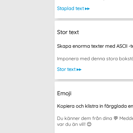
Staplad text ▸▸
Stor text
Skapa enorma texter med ASCII -te
Imponera med denna stora bokstäve
Stor text ▸▸
Emoji
Kopiera och klistra in färgglada em
Du känner dem från dina 💬 Meddel
var du än vill! 😊