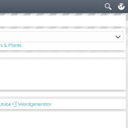
s & Plants
outube
◔͜͡◔ Weirdgenerator