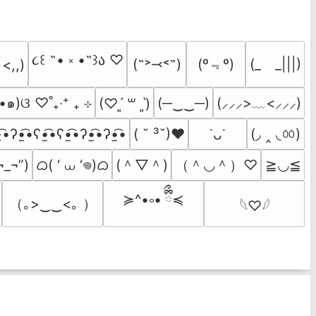
૮꒰ ˶• ༝ •˶꒱ა ♡
(º﹃º)
(˶˃⤙˂˶)
(_　_|||)
 <,,)
•๑)ଓ ♡˚₊‧⁺ ₊ ⊹
(─‿‿─)
(⸝⸝⸝>﹏<⸝⸝⸝)
(♡ˊ͈ ꒳ ˋ͈)
(◞ ‸ ◟ㆀ)
̫͡•ʔ•̫͡•ʕ•̫͡•ʕ•̫͡•ʔ•̫͡•ʔ•̫͡•
( ˘ ³˘)♥
˙ᴗ˙
ᜊ( ‘ ⩊ ‘𖦹)ᜊ
(＾▽＾)
（＾◡＾）♡
¬_¬”)
≧◡≦
≽^•༚• ྀིྀ≼
（｡>‿‿<｡ ）
𓆩♡𓆪