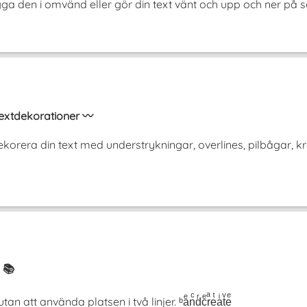
ägga den i omvänd eller gör din text vänt och upp och ner 
extdekorationer 〰️
korera din text med understrykningar, overlines, pilbågar, 
 📚
tt använda platsen i två linjer. ᵇaͤnͨdͬcͤrͣeͭaͥtͮeͤ