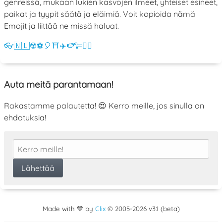
genreissä, mukaan lukien kasvojen ilmeet, yhteiset esineet,
paikat ja tyypit säätä ja eläimiä. Voit kopioida nämä
Emojit ja liittää ne missä haluat.
👓
🇳🇱
☢️
⚽
🎈
⛩️
✈️
🍉
🐑
💁‍♀️
Auta meitä parantamaan!
Rakastamme palautetta! 😍 Kerro meille, jos sinulla on
ehdotuksia!
Made with 💙 by
Clix
©
2005
-2026 v3.1 (beta)