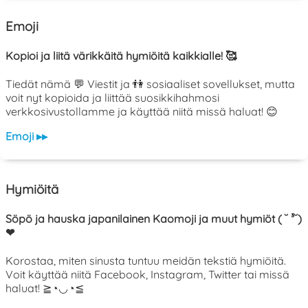
Emoji
Kopioi ja liitä värikkäitä hymiöitä kaikkialle! 🥰
Tiedät nämä 💬 Viestit ja 👫 sosiaaliset sovellukset, mutta
voit nyt kopioida ja liittää suosikkihahmosi
verkkosivustollamme ja käyttää niitä missä haluat! 😊
Emoji ▸▸
Hymiöitä
Söpö ja hauska japanilainen Kaomoji ja muut hymiöt ( ˘ ³˘)
❤
Korostaa, miten sinusta tuntuu meidän tekstiä hymiöitä.
Voit käyttää niitä Facebook, Instagram, Twitter tai missä
haluat! ≧◔◡◔≦