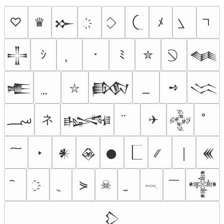
♡
♛
ﾒ
𒁍
ｼ
･
ﾐ
✮
𒋲
𒈝
➺
𒍫
𒁃
𒈱
⛥
؄
ネ
✈
𒈙
𒅒
‣
𒀭
𒊲
𒊹
￨
𒌍
￣
⋟
☠
𒀱
𓎖
𒁷