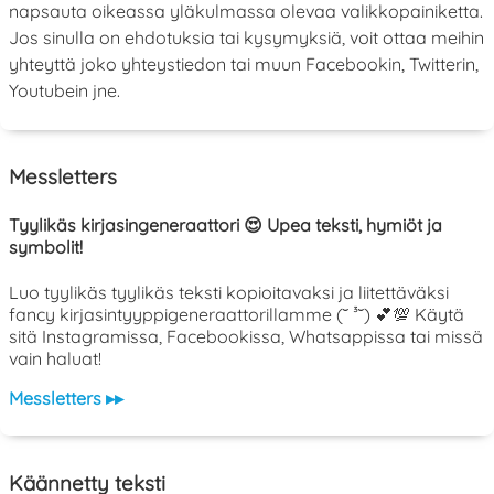
napsauta oikeassa yläkulmassa olevaa valikkopainiketta.
Jos sinulla on ehdotuksia tai kysymyksiä, voit ottaa meihin
yhteyttä joko yhteystiedon tai muun Facebookin, Twitterin,
Youtubein jne.
Messletters
Tyylikäs kirjasingeneraattori 😍 Upea teksti, hymiöt ja
symbolit!
Luo tyylikäs tyylikäs teksti kopioitavaksi ja liitettäväksi
fancy kirjasintyyppigeneraattorillamme (˘ ³˘) 💕💯 Käytä
sitä Instagramissa, Facebookissa, Whatsappissa tai missä
vain haluat!
Messletters ▸▸
Käännetty teksti