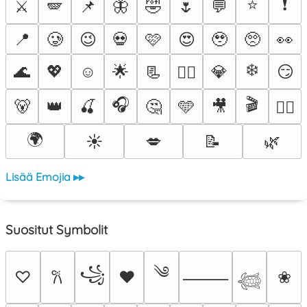
⭐
❗
⚔️
🪽
📌
🦋
🤣
🌷
💬
📍
🥲
😉
💀
🩷
😍
🥹
🥺
👀
❄️
🌊
💖
☺️
🌟
📃
💎
😏
❤️‍🔥
🎧
🎬
🐻
👑
🍒
🤔
🩵
🎥
🐦‍🔥
🌍
☀️
💋
📝
🌿
Lisää Emojia ▸▸
Suositut Symbolit
༄
꧁
♡
♥
❀
𐙚
⸻
𓆉