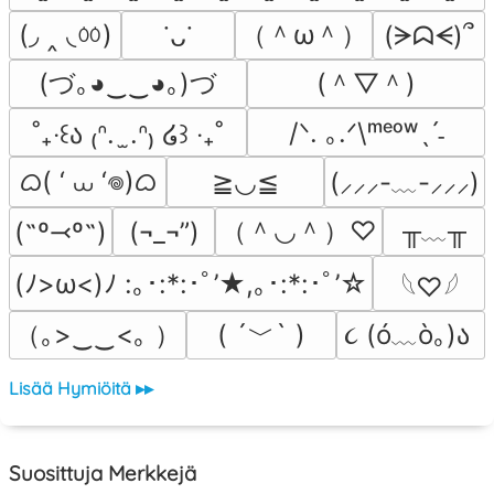
(◞ ‸ ◟ㆀ)
（＾ω＾）
(ᗒᗣᗕ)՞
˙ᴗ˙
(づ｡◕‿‿◕｡)づ
(＾▽＾)
/ᐠ. ｡.ᐟ\ᵐᵉᵒʷˎˊ˗
˚₊‧꒰ა ₍ᐢ.  ̫.ᐢ₎ ໒꒱ ‧₊˚
ᜊ( ‘ ⩊ ‘𖦹)ᜊ
≧◡≦
(⸝⸝⸝-﹏-⸝⸝⸝)
（＾◡＾）♡
╥﹏╥
(˶º⤙º˶)
(¬_¬”)
(ﾉ>ω<)ﾉ :｡･:*:･ﾟ’★,｡･:*:･ﾟ’☆
𓆩♡𓆪
（｡>‿‿<｡ ）
( ´﹀` )
૮ (ó﹏ò｡)ა 
Lisää Hymiöitä ▸▸
Suosittuja Merkkejä