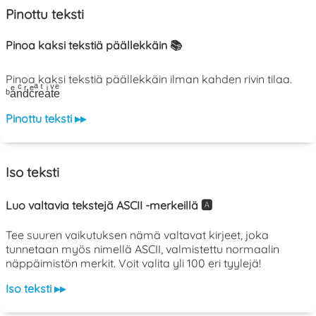
Pinottu teksti
Pinoa kaksi tekstiä päällekkäin 📚
Pinoa kaksi tekstiä päällekkäin ilman kahden rivin tilaa.
ᵇaͤnͨdͬcͤrͣeͭaͥtͮeͤ
Pinottu teksti ▸▸
Iso teksti
Luo valtavia tekstejä ASCII -merkeillä 🅰️
Tee suuren vaikutuksen nämä valtavat kirjeet, joka
tunnetaan myös nimellä ASCII, valmistettu normaalin
näppäimistön merkit. Voit valita yli 100 eri tyylejä!
Iso teksti ▸▸