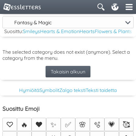
Fantasy & Magic
Suosittu:
Smileys
Hearts & Emotion
Hearts
Flowers & Plants
The selected category does not exist (anymore). Select a
category from the menu.
Takaisin alkuun
Hymiöitä
Symbolit
Zalgo teksti
Teksti taidetta
Suosittu Emoji
♡
🔥
❤️
✨
✅
🌸
🫧
💗
🥰