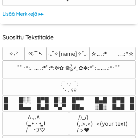
Lisää Merkkejä ▸▸
Suosittu Tekstitaide
જ⁀➴
✧˖°
‎‧₊˚✧[name]✧˚₊‧
☆.｡.:*　　.｡.:*☆
ﾟﾟ･*:.｡..｡.:*ﾟ:*:✼✿ ❁ཻུ۪۪⸙͎ ✿✼:*ﾟ:.｡..｡.:*･ﾟﾟ
⠀:¨ ·.· ¨:⠀

⠀ `· . ୨୧⠀
█  █░░ █▀█ █░█ █▀▀  █▄█ █▀█ █░█
█  █▄▄ █▄█ ▀▄▀ ██▄  ░█░ █▄█ █▄
 ∧,,,∧

 /)_/)

(  ̳• · • ̳)

(,,>.<)  <(your text)

/    づ♡
/ >❤️