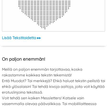
⣿⣿⣿⣿⣿⣿⣿⣿⣿⣿⣿⣿⣿⣿⣿⣿⣿

⠹⣿⣿⣿⣿⣿⣿⣿⣿⣿⣿⣿⣿⣿⣿⣿⠏

⠀⠙⢿⣿⣿⣿⣿⣿⣿⣿⣿⣿⣿⣿⣿⠋⠀

⠀⠀⠀⠙⢿⣿⣿⣿⣿⣿⣿⣿⡿⠛⠁⠀⠀

⠀⠀⠀⠀⠀⠉⢿⣿⣿⣿⠟⠋⠀⠀⠀⠀⠀

⠀⠀⠀⠀⠀⠀⠀⠙⠻⠁⠀⠀⠀⠀⠀⠀⠀⠀⠀⠀⠀⠀⠀
Lisää Tekstitaidetta ▸▸
On paljon enemmän!
Meillä on paljon enemmän tarjottavaa, koska
rakastamme kaikkea tekstin tekemistä!
Entä Muodot? Tai merkkejä? Ehkä haluat tekstin peilistä tai
ehkä ylösalaisin! Tai tehdä kivoja aaltoja, joita voit käyttää
erotuslinjoina tekstissä.
Voit tehdä sen kaiken Messletters! Katsele vain
vasemmalla olevaa päävalikkoa. Tai mobiililaitteessa