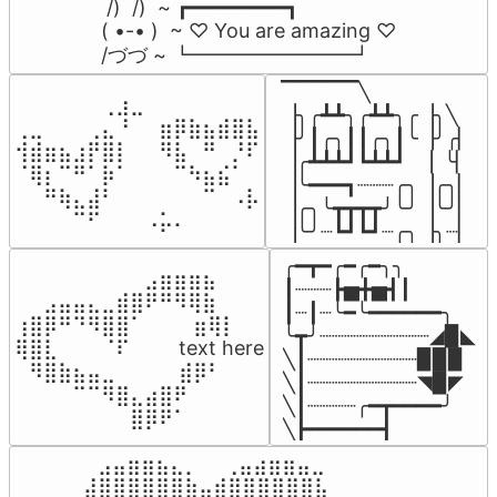
 /)  /)  ~ ┏━━━━━━━━┓

( •-• )  ~ ♡ You are amazing ♡

/づづ ~ ┗━━━━━━━━┛
▔▔▔▔▔╲

⠀⠀⠀⠀⠀⠀⢀⣰⣀⠀⠀⠀⠀⠀⠀⠀⠀

▕╮╭┻┻╮╭┻┻╮╭▕╮╲

⢀⣀⠀⠀⠀⢀⣄⠘⠀⠀⣶⡿⣷⣦⣾⣿⣧

▕╯┃╭╮┃┃╭╮┃╰▕╯╭▏

⢺⣾⣶⣦⣰⡟⣿⡇⠀⠀⠻⣧⠀⠛⠀⡘⠏

▕╭┻┻┻┛┗┻┻┛  ▕  ╰▏

⠈⢿⡆⠉⠛⠁⡷⠁⠀⠀⠀⠉⠳⣦⣮⠁⠀

▕╰━━━┓┈┈┈╭╮▕╭╮▏

⠀⠀⠛⢷⣄⣼⠃⠀⠀⠀⠀⠀⠀⠉⠀⠠⡧

▕╭╮╰┳┳┳┳╯╰╯▕╰╯▏

⠀⠀⠀⠀⠉⠋⠀⠀⠀⠠⡥⠄⠀⠀⠀⠀⠀
▕╰╯┈┗┛┗┛┈╭╮▕╮┈▏
╭━┳━╭━╭━╮╮

⠀⠀⠀⠀⠀⠀⠀⠀⠀⣠⣶⣶⣶⣦⠀⠀

┃┈┈┈┣▅╋▅┫┃

⠀⠀⣠⣤⣤⣄⣀⣾⣿⠟⠛⠻⢿⣷⠀

┃┈┃┈╰━╰━━━━━━╮

⢰⣿⡿⠛⠙⠻⣿⣿⠁⠀⠀ ⠀⣶⢿⡇

╰┳╯┈┈┈┈┈┈┈┈┈◢▉◣

⢿⣿⣇⠀⠀⠀⠈⠏⠀⠀⠀ text here

╲┃┈┈┈┈┈┈┈┈┈▉▉▉

⠀⠻⣿⣷⣦⣤⣀⠀⠀⠀ ⠀⣾⡿⠃⠀

╲┃┈┈┈┈┈┈┈┈┈◥▉◤

⠀⠀⠀⠀⠉⠉⠻⣿⣄⣴⣿⠟⠀⠀⠀

╲┃┈┈┈┈╭━┳━━━━╯

⠀⠀⠀⠀⠀⠀⠀⠀⣿⡿⠟⠁⠀⠀⠀
╲┣━━━━━━┫﻿
⠀⣠⣤⣶⣶⣦⣄⡀  ⠀⢀⣤⣴⣶⣶⣤⣀⠀

⣼⣿⣿⣿⣿⣿⣿⣷⣤⣾⣿⣿⣿⣿⣿⣿⣧
