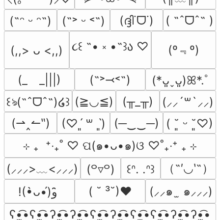
(ദ്ദി˙ᗜ˙)
( ˶ˆᗜˆ˵ )
(˶ᵔ ᵕ ᵔ˶)
(˶˃ ᵕ ˂˶)
૮꒰ ˶• ༝ •˶꒱ა ♡
(º﹃º)
(,,> ᴗ <,,)
(_　_|||)
(˶˃⤙˂˶)
(*ᴗ͈ˬᴗ͈)ꕤ*.ﾟ
(≧◡≦)
(╥_╥)
꒰ঌ(˶ˆᗜˆ˵)໒꒱
(⸝⸝´꒳`⸝⸝)
(⇀‸↼‶)
(─‿‿─)
(♡ˊ͈ ꒳ ˋ͈)
( ˘͈ ᵕ ˘͈♡)
⊹ ₊  ⁺‧₊˚ ♡ ପ(๑•ᴗ•๑)ଓ ♡˚₊‧⁺ ₊ ⊹
（˶′◡‵˶）
(⸝⸝⸝>﹏<⸝⸝⸝)
(꒪▿꒪)
꒰ᐢ. .ᐢ꒱
( ˘ ³˘)♥
(⸝⸝๑  ̫ ๑⸝⸝⸝)
!(•̀ᴗ•́)و ̑̑
ʕ•̫͡•ʕ•̫͡•ʔ•̫͡•ʔ•̫͡•ʕ•̫͡•ʔ•̫͡•ʕ•̫͡•ʕ•̫͡•ʔ•̫͡•ʔ•̫͡•