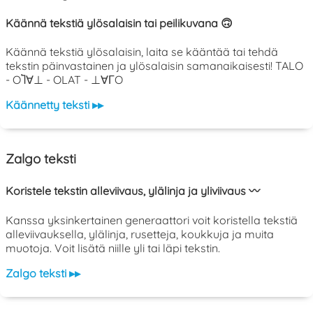
Käännä tekstiä ylösalaisin tai peilikuvana 🙃
Käännä tekstiä ylösalaisin, laita se kääntää tai tehdä
tekstin päinvastainen ja ylösalaisin samanaikaisesti! TALO
- OႨ∀⊥ - OLAT - ⊥∀ΓO
Käännetty teksti ▸▸
Zalgo teksti
Koristele tekstin alleviivaus, ylälinja ja yliviivaus 〰️
Kanssa yksinkertainen generaattori voit koristella tekstiä
alleviivauksella, ylälinja, rusetteja, koukkuja ja muita
muotoja. Voit lisätä niille yli tai läpi tekstin.
Zalgo teksti ▸▸