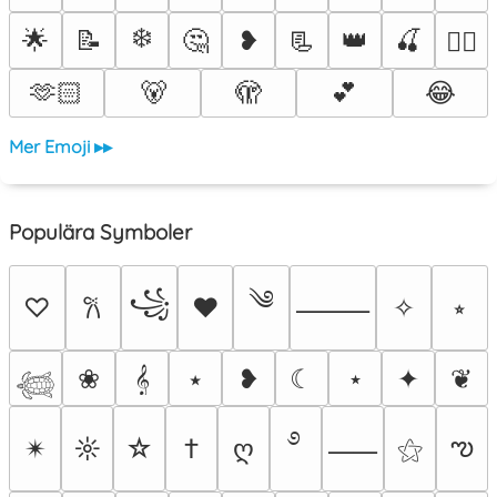
❄️
🌟
📝
🤔
❥
📃
👑
🍒
❤️‍🔥
🫶🏻
🐻
🫣
💕
😂
Mer Emoji ▸▸
Populära Symboler
༄
꧁
♡
♥
✧
⭒
𐙚
⸻
❀
𝄞
⭑
❥
☾
⋆
✦
❦
𓆉
࿔
ఌ
✴︎
☼
☆
†
ღ
⚝
⸺