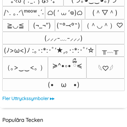
˚₊‧꒰ა ₍ᐢ.  ̫.ᐢ₎ ໒꒱ ‧₊˚
ᜊ( ‘ ⩊ ‘𖦹)ᜊ
(＾▽＾)
/ᐠ. ｡.ᐟ\ᵐᵉᵒʷˎˊ˗
（＾◡＾）♡
≧◡≦
(¬_¬”)
(˶º⤙º˶)
(⸝⸝⸝-﹏-⸝⸝⸝)
╥﹏╥
(ﾉ>ω<)ﾉ :｡･:*:･ﾟ’★,｡･:*:･ﾟ’☆
≽^•༚• ྀིྀ≼
（｡>‿‿<｡ ）
𓆩♡𓆪
(•　ω　•)
Fler Uttryckssymboler ▸▸
Populära Tecken