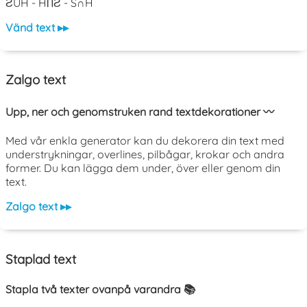
ƧUH - HႶƧ - S∩H
Vänd text ▸▸
Zalgo text
Upp, ner och genomstruken rand textdekorationer 〰️
Med vår enkla generator kan du dekorera din text med
understrykningar, overlines, pilbågar, krokar och andra
former. Du kan lägga dem under, över eller genom din
text.
Zalgo text ▸▸
Staplad text
Stapla två texter ovanpå varandra 📚