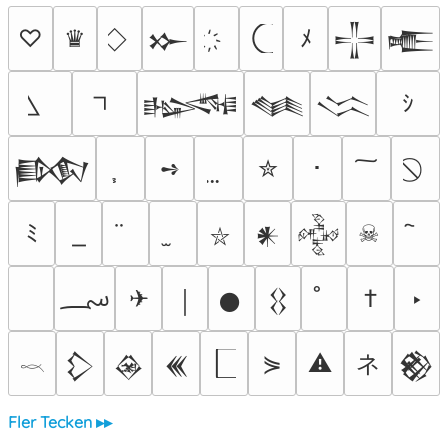
♡
♛
ﾒ
𒁍
𒋲
𒍫
ｼ
𒈙
𒈝
𒈱
➺
✮
･
𒁃
ﾐ
☠
𒀭
𒅒
⛥
؄
✈
†
‣
￨
𒊹
𒌐
ネ
⋟
⚠
𒁷
𒊲
𒌍
𒆙
𓎖
Fler Tecken ▸▸