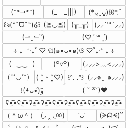
(˶˃⤙˂˶)
(_　_|||)
(*ᴗ͈ˬᴗ͈)ꕤ*.ﾟ
(≧◡≦)
(╥_╥)
꒰ঌ(˶ˆᗜˆ˵)໒꒱
(⸝⸝´꒳`⸝⸝)
(⇀‸↼‶)
(♡ˊ͈ ꒳ ˋ͈)
⊹ ₊  ⁺‧₊˚ ♡ ପ(๑•ᴗ•๑)ଓ ♡˚₊‧⁺ ₊ ⊹
(─‿‿─)
(⸝⸝⸝>﹏<⸝⸝⸝)
(꒪▿꒪)
（˶′◡‵˶）
(⸝⸝๑  ̫ ๑⸝⸝⸝)
( ˘͈ ᵕ ˘͈♡)
꒰ᐢ. .ᐢ꒱
( ˘ ³˘)♥
!(•̀ᴗ•́)و ̑̑
ʕ•̫͡•ʕ•̫͡•ʔ•̫͡•ʔ•̫͡•ʕ•̫͡•ʔ•̫͡•ʕ•̫͡•ʕ•̫͡•ʔ•̫͡•ʔ•̫͡•
（＾ω＾）
(◞ ‸ ◟ㆀ)
(ᗒᗣᗕ)՞
˙ᴗ˙
(づ｡◕‿‿◕｡)づ