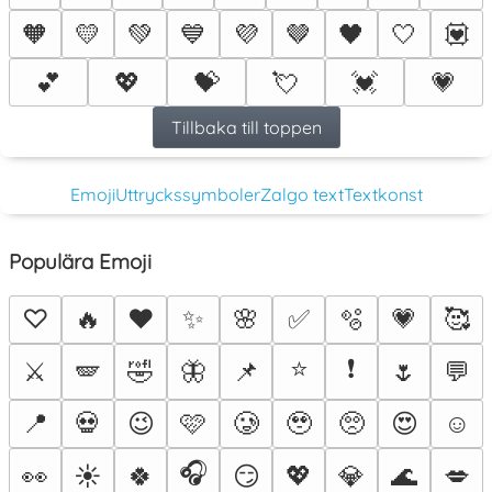
🧡
💛
💚
💙
💜
🤎
🖤
🤍
💟
💕
💖
💝
💘
💓
💗
Tillbaka till toppen
Emoji
Uttryckssymboler
Zalgo text
Textkonst
Populära Emoji
♡
🔥
❤️
✨
🌸
✅
🫧
💗
🥰
⭐
❗
⚔️
🪽
🤣
🦋
📌
🌷
💬
📍
💀
😉
🩷
🥲
🥹
🥺
😍
☺️
🎧
👀
☀️
🍀
😏
💖
💎
🌊
💋