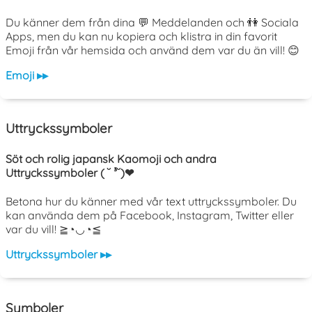
Du känner dem från dina 💬 Meddelanden och 👫 Sociala
Apps, men du kan nu kopiera och klistra in din favorit
Emoji från vår hemsida och använd dem var du än vill! 😊
Emoji ▸▸
Uttryckssymboler
Söt och rolig japansk Kaomoji och andra
Uttryckssymboler ( ˘ ³˘)❤
Betona hur du känner med vår text uttryckssymboler. Du
kan använda dem på Facebook, Instagram, Twitter eller
var du vill! ≧◔◡◔≦
Uttryckssymboler ▸▸
Symboler