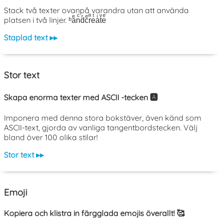
Stack två texter ovanpå varandra utan att använda
platsen i två linjer. ᵇaͤnͨdͬcͤrͣeͭaͥtͮeͤ
Staplad text ▸▸
Stor text
Skapa enorma texter med ASCII -tecken 🅰️
Imponera med denna stora bokstäver, även känd som
ASCII-text, gjorda av vanliga tangentbordstecken. Välj
bland över 100 olika stilar!
Stor text ▸▸
Emoji
Kopiera och klistra in färgglada emojis överallt! 🥰