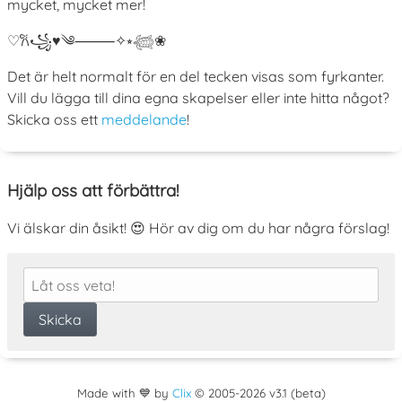
mycket, mycket mer!
♡
𐙚
꧁
♥
༄
⸻
✧
⭒
𓆉
❀
Det är helt normalt för en del tecken visas som fyrkanter.
Vill du lägga till dina egna skapelser eller inte hitta något?
Skicka oss ett
meddelande
!
Hjälp oss att förbättra!
Vi älskar din åsikt! 😍 Hör av dig om du har några förslag!
Made with 💙 by
Clix
©
2005
-2026 v3.1 (beta)