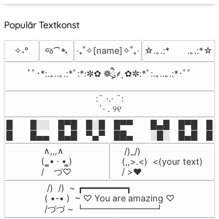
Populär Textkonst
જ⁀➴
✧˖°
‎‧₊˚✧[name]✧˚₊‧
☆.｡.:*　　.｡.:*☆
ﾟﾟ･*:.｡..｡.:*ﾟ:*:✼✿ ❁ཻུ۪۪⸙͎ ✿✼:*ﾟ:.｡..｡.:*･ﾟﾟ
⠀:¨ ·.· ¨:⠀

⠀ `· . ୨୧⠀
█  █░░ █▀█ █░█ █▀▀  █▄█ █▀█ █░█
█  █▄▄ █▄█ ▀▄▀ ██▄  ░█░ █▄█ █▄
 ∧,,,∧

 /)_/)

(  ̳• · • ̳)

(,,>.<)  <(your text)

/    づ♡
/ >❤️
 /)  /)  ~ ┏━━━━━━━━┓

( •-• )  ~ ♡ You are amazing ♡

/づづ ~ ┗━━━━━━━━┛