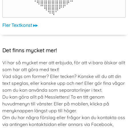
⠀⠀⠀⠙⢿⣿⣿⣿⣿⣿⣿⣿⡿⠛⠁⠀⠀

⠀⠀⠀⠀⠀⠉⢿⣿⣿⣿⠟⠋⠀⠀⠀⠀⠀

⠀⠀⠀⠀⠀⠀⠀⠙⠻⠁⠀⠀⠀⠀⠀⠀⠀⠀⠀⠀⠀⠀⠀
Fler Textkonst ▸▸
Det finns mycket mer!
Vi har så mycket mer att erbjuda, för att vi bara älskar allt
som har att göra med text!
Vad sägs om former? Eller tecken? Kanske vill du att din
text speglas, eller kanske upp och ner! Eller gör fina vågor
som du kan använda som separatorlinjer i text.
Du kan göra allt på Messletters! Ta en titt genom
huvudmenyn till vänster. Eller på mobilen, klicka på
menyknappen längst upp till höger.
Om du har några förslag eller frågor kan du kontakta oss
via antingen kontaktsidan eller annars via Facebook,