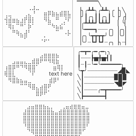
▔▔▔▔▔╲

⠀⠀⠀⠀⠀⠀⢀⣰⣀⠀⠀⠀⠀⠀⠀⠀⠀

▕╮╭┻┻╮╭┻┻╮╭▕╮╲

⢀⣀⠀⠀⠀⢀⣄⠘⠀⠀⣶⡿⣷⣦⣾⣿⣧

▕╯┃╭╮┃┃╭╮┃╰▕╯╭▏

⢺⣾⣶⣦⣰⡟⣿⡇⠀⠀⠻⣧⠀⠛⠀⡘⠏

▕╭┻┻┻┛┗┻┻┛  ▕  ╰▏

⠈⢿⡆⠉⠛⠁⡷⠁⠀⠀⠀⠉⠳⣦⣮⠁⠀

▕╰━━━┓┈┈┈╭╮▕╭╮▏

⠀⠀⠛⢷⣄⣼⠃⠀⠀⠀⠀⠀⠀⠉⠀⠠⡧

▕╭╮╰┳┳┳┳╯╰╯▕╰╯▏

⠀⠀⠀⠀⠉⠋⠀⠀⠀⠠⡥⠄⠀⠀⠀⠀⠀
▕╰╯┈┗┛┗┛┈╭╮▕╮┈▏
╭━┳━╭━╭━╮╮

⠀⠀⠀⠀⠀⠀⠀⠀⠀⣠⣶⣶⣶⣦⠀⠀

┃┈┈┈┣▅╋▅┫┃

⠀⠀⣠⣤⣤⣄⣀⣾⣿⠟⠛⠻⢿⣷⠀

┃┈┃┈╰━╰━━━━━━╮

⢰⣿⡿⠛⠙⠻⣿⣿⠁⠀⠀ ⠀⣶⢿⡇

╰┳╯┈┈┈┈┈┈┈┈┈◢▉◣

⢿⣿⣇⠀⠀⠀⠈⠏⠀⠀⠀ text here

╲┃┈┈┈┈┈┈┈┈┈▉▉▉

⠀⠻⣿⣷⣦⣤⣀⠀⠀⠀ ⠀⣾⡿⠃⠀

╲┃┈┈┈┈┈┈┈┈┈◥▉◤

⠀⠀⠀⠀⠉⠉⠻⣿⣄⣴⣿⠟⠀⠀⠀

╲┃┈┈┈┈╭━┳━━━━╯

⠀⠀⠀⠀⠀⠀⠀⠀⣿⡿⠟⠁⠀⠀⠀
╲┣━━━━━━┫﻿
⠀⣠⣤⣶⣶⣦⣄⡀  ⠀⢀⣤⣴⣶⣶⣤⣀⠀

⣼⣿⣿⣿⣿⣿⣿⣷⣤⣾⣿⣿⣿⣿⣿⣿⣧

⣿⣿⣿⣿⣿⣿⣿⣿⣿⣿⣿⣿⣿⣿⣿⣿⣿

⠹⣿⣿⣿⣿⣿⣿⣿⣿⣿⣿⣿⣿⣿⣿⣿⠏

⠀⠙⢿⣿⣿⣿⣿⣿⣿⣿⣿⣿⣿⣿⣿⠋⠀
