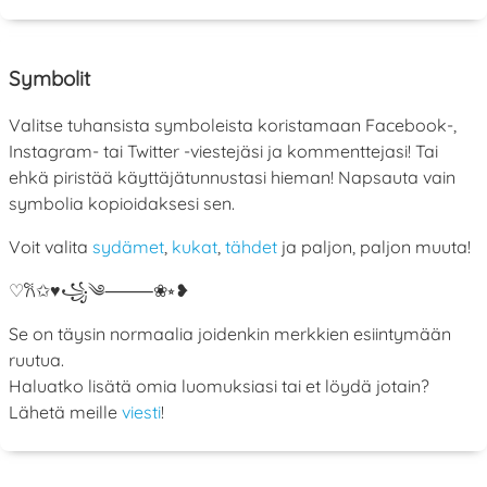
Symbolit
Valitse tuhansista symboleista koristamaan Facebook-,
Instagram- tai Twitter -viestejäsi ja kommenttejasi! Tai
ehkä piristää käyttäjätunnustasi hieman! Napsauta vain
symbolia kopioidaksesi sen.
Voit valita
sydämet
,
kukat
,
tähdet
ja paljon, paljon muuta!
♡
𐙚
✩
♥
꧁
༄
⸻
❀
⭒
❥
Se on täysin normaalia joidenkin merkkien esiintymään
ruutua.
Haluatko lisätä omia luomuksiasi tai et löydä jotain?
Lähetä meille
viesti
!