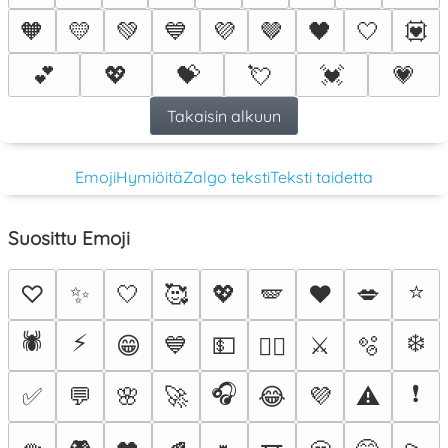
🧡
💛
💚
💙
💜
🤎
🖤
🤍
💟
💕
💖
💝
💘
💓
💗
Takaisin alkuun
Emoji
Hymiöitä
Zalgo teksti
Teksti taidetta
Suosittu Emoji
⭐
♡
✨
🤍
🥰
💖
🪽
♥️
💋
🕷️
⚡
❄️
😁
💙
💵
⚔️
🫧
❤️‍🔥
🎧
❗
✅
💬
🌸
🚀
😂
💜
⚠️