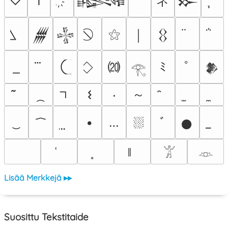
ネ
♡
†
𒈙
𒁍
⚝
𒁂
𒈔
￨
𒌐
⒇
ﾐ
ﾟ
𒆎
𓂀
～
𐌔
٠
⛆
•
…
ﾞ
𒊹
𓀠
𓁺
Lisää Merkkejä ▸▸
Suosittu Tekstitaide