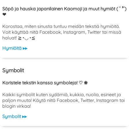
Söpö ja hauska japanilainen Kaomoji ja muut hymiöt ( ˘ ³˘)
❤
Korostaa, miten sinusta tuntuu meidän tekstiä hymiöitä.
Voit käyttää niitä Facebook, Instagram, Twitter tai missä
haluat! ≧◔◡◔≦
Hymiöitä ▸▸
Symbolit
Koristele tekstin kanssa symboleja! ♡ ❀
Kaikki symbolit kuten sydämiä, kukkia, nuolia, esineet ja
paljon muuta! Käytä niitä Facebook, Twitter, Instagram tai
blogin virkaa!
Symbolit ▸▸