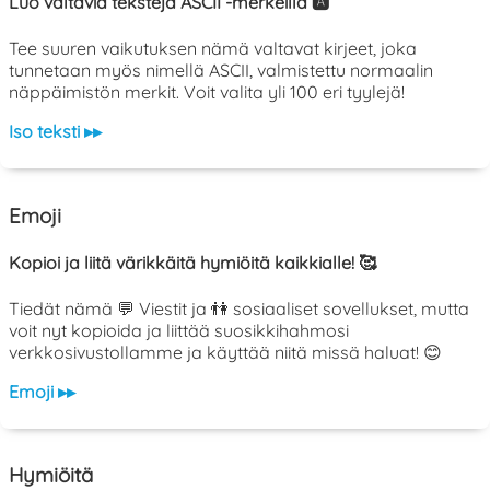
Luo valtavia tekstejä ASCII -merkeillä 🅰️
Tee suuren vaikutuksen nämä valtavat kirjeet, joka
tunnetaan myös nimellä ASCII, valmistettu normaalin
näppäimistön merkit. Voit valita yli 100 eri tyylejä!
Iso teksti ▸▸
Emoji
Kopioi ja liitä värikkäitä hymiöitä kaikkialle! 🥰
Tiedät nämä 💬 Viestit ja 👫 sosiaaliset sovellukset, mutta
voit nyt kopioida ja liittää suosikkihahmosi
verkkosivustollamme ja käyttää niitä missä haluat! 😊
Emoji ▸▸
Hymiöitä