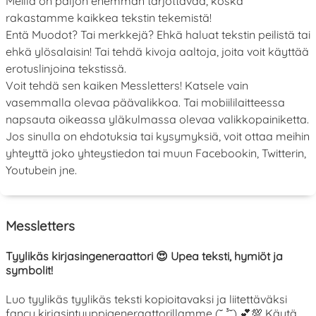
Meillä on paljon enemmän tarjottavaa, koska
rakastamme kaikkea tekstin tekemistä!
Entä Muodot? Tai merkkejä? Ehkä haluat tekstin peilistä tai
ehkä ylösalaisin! Tai tehdä kivoja aaltoja, joita voit käyttää
erotuslinjoina tekstissä.
Voit tehdä sen kaiken Messletters! Katsele vain
vasemmalla olevaa päävalikkoa. Tai mobiililaitteessa
napsauta oikeassa yläkulmassa olevaa valikkopainiketta.
Jos sinulla on ehdotuksia tai kysymyksiä, voit ottaa meihin
yhteyttä joko yhteystiedon tai muun Facebookin, Twitterin,
Youtubein jne.
Messletters
Tyylikäs kirjasingeneraattori 😍 Upea teksti, hymiöt ja
symbolit!
Luo tyylikäs tyylikäs teksti kopioitavaksi ja liitettäväksi
fancy kirjasintyyppigeneraattorillamme (˘ ³˘) 💕💯 Käytä