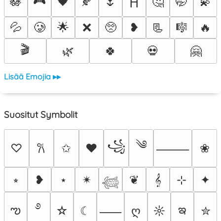
🎮
🪷
🖤
🍂
🌷
🤔
🤭
💫
⛩️
💦
🥲
🌟
❌
🥺
❥
📃
🎼
🔥
🎬
🌿
🍀
💀
🤗
Lisää Emojia ▸▸
Suositut Symbolit
༄
꧁
♡
✩
♥
❀
𐙚
⸻
⭒
❥
⋆
✴︎
❦
𝄞
⊹
✦
𓆉
࿔
ఌ
ఇ
☆
☾
ღ
☼
✮
⸺