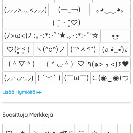
(￢_￢)
｡◕‿‿◕｡
(⸝⸝⸝>﹏<⸝⸝⸝)
( ˘͈ ᵕ ˘͈♡)
(ﾉ>ω<)ﾉ :｡･:*:･ﾟ’★,｡･:*:･ﾟ’☆
•͜•
ヽ(^o^)ノ
(˶˃ᆺ˂˶)
♡(˃͈ ˂͈ )
(ง •̀_•́)ง
(＾▽＾)
（＾◡＾）♡
٩(๑> ₃ <)۶♥
( ´﹀` )
(￣ω￣﻿)
⊂(◉‿◉)つ
(⸝⸝ᵕᴗᵕ⸝⸝)
Lisää Hymiöitä ▸▸
Suosittuja Merkkejä