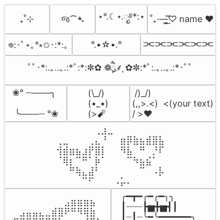
⋆°.☾⋆.ೃ࿔*:⋆
જ⁀➴
₊˚⊹
˚₊·—̳͟͞͞♡ name ♥️
⫘⫘⫘⫘⫘⫘
°.•☆•.°
𖦹:･ﾟ⋆｡°⭒✩･:*:｡
ﾟﾟ･*:.｡..｡.:*ﾟ:*:✼✿ ❁ཻུ۪۪⸙͎ ✿✼:*ﾟ:.｡..｡.:*･ﾟﾟ
❀° ┄───╮

(\_/)

 /)_/)

(•_•)

(,,>.<)  <(your text)

 ╰───┄ °❀
(>🧨
/ >❤️
⠀⠀⠀⠀⠀⠀⢀⣰⣀⠀⠀⠀⠀⠀⠀⠀⠀

⢀⣀⠀⠀⠀⢀⣄⠘⠀⠀⣶⡿⣷⣦⣾⣿⣧

⢺⣾⣶⣦⣰⡟⣿⡇⠀⠀⠻⣧⠀⠛⠀⡘⠏

⠈⢿⡆⠉⠛⠁⡷⠁⠀⠀⠀⠉⠳⣦⣮⠁⠀

⠀⠀⠛⢷⣄⣼⠃⠀⠀⠀⠀⠀⠀⠉⠀⠠⡧

⠀⠀⠀⠀⠉⠋⠀⠀⠀⠠⡥⠄⠀⠀⠀⠀⠀
╭━┳━╭━╭━╮╮

⠀⠀⠀⠀⠀⠀⠀⠀⠀⣠⣶⣶⣶⣦⠀⠀

┃┈┈┈┣▅╋▅┫┃

⠀⠀⣠⣤⣤⣄⣀⣾⣿⠟⠛⠻⢿⣷⠀

┃┈┃┈╰━╰━━━━━━╮
