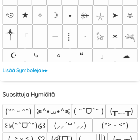
ৎ୭
★
✧
☽
⭑
ᚐ҉ᚐ
➤
⛧
𓇼
༒
「
─
⡇
✶
⸱
𓃠
𓆈
」
☪
⤷
❝
☁
⸰
Lisää Symboleja ▸▸
Suosittuja Hymiöitä
≽^•⩊•^≼
(╥﹏╥)
( ˶ˆᗜˆ˵ )
(˶ᵔ ᵕ ᵔ˶)
꒰ঌ(˶ˆᗜˆ˵)໒꒱
(⸝⸝´꒳`⸝⸝)
(˶˃ ᵕ ˂˶)
(ദ്ദി˙ᗜ˙)
(_　_|||)
(╥_╥)
⸜(｡˃ ᵕ ˂ )⸝♡