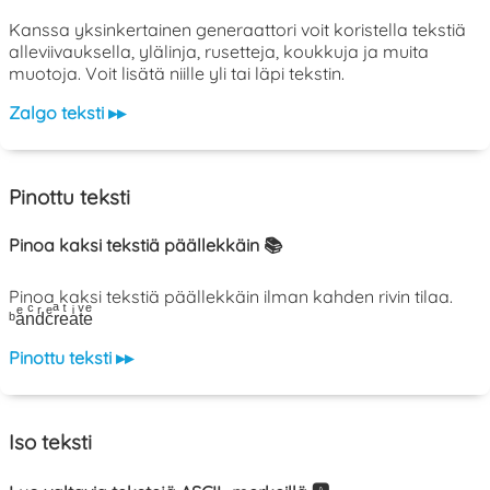
Kanssa yksinkertainen generaattori voit koristella tekstiä
alleviivauksella, ylälinja, rusetteja, koukkuja ja muita
muotoja. Voit lisätä niille yli tai läpi tekstin.
Zalgo teksti ▸▸
Pinottu teksti
Pinoa kaksi tekstiä päällekkäin 📚
Pinoa kaksi tekstiä päällekkäin ilman kahden rivin tilaa.
ᵇaͤnͨdͬcͤrͣeͭaͥtͮeͤ
Pinottu teksti ▸▸
Iso teksti