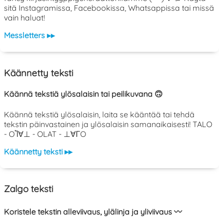
sitä Instagramissa, Facebookissa, Whatsappissa tai missä
vain haluat!
Messletters ▸▸
Käännetty teksti
Käännä tekstiä ylösalaisin tai peilikuvana 🙃
Käännä tekstiä ylösalaisin, laita se kääntää tai tehdä
tekstin päinvastainen ja ylösalaisin samanaikaisesti! TALO
- OႨ∀⊥ - OLAT - ⊥∀ΓO
Käännetty teksti ▸▸
Zalgo teksti
Koristele tekstin alleviivaus, ylälinja ja yliviivaus 〰️