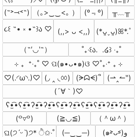
（｡>‿‿<｡ ）
(º﹃º)
╥﹏╥
(˶˃⤙˂˶)
૮꒰ ˶• ༝ •˶꒱ა ♡
(,,> ᴗ <,,)
(*ᴗ͈ˬᴗ͈)ꕤ*.ﾟ
（˶′◡‵˶）
˚₊‧꒰ა.  .໒꒱ ‧₊˚
⊹ ₊  ⁺‧₊˚ ♡ ପ(๑•ᴗ•๑)ଓ ♡˚₊‧⁺ ₊ ⊹
(◞ ‸ ◟ㆀ)
♡(.◜ω◝.)♡
(ᗒᗣᗕ)՞
(⇀‸↼‶)
(´∀｀)♡
ʕ•̫͡•ʕ•̫͡•ʔ•̫͡•ʔ•̫͡•ʕ•̫͡•ʔ•̫͡•ʕ•̫͡•ʕ•̫͡•ʔ•̫͡•ʔ•̫͡•
（＾ω＾）
(≧◡≦)
(꒪▿꒪)
(─‿‿─)
(๑˃̵ᴗ˂̵)و
ଘ(੭ˊᵕˋ)੭* ੈ✩‧˚