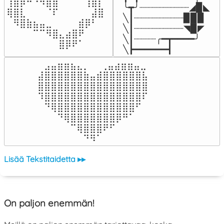
⢰⣿⡿⠛⠙⠻⣿⣿⠁⠀⠀⠀⢸⣿⡇

╰┳╯┈┈┈┈┈┈┈┈┈◢▉◣

⢿⣿⣇⠀⠀⠀⠈⠏⠀⠀⠀⠀⠀⣼⣿⠀

╲┃┈┈┈┈┈┈┈┈┈▉▉▉

⠀⠻⣿⣷⣦⣤⣀⠀⠀⠀⠀⣾⡿⠃⠀

╲┃┈┈┈┈┈┈┈┈┈◥▉◤

⠀⠀⠀⠀⠉⠉⠻⣿⣄⣴⣿⠟⠀⠀⠀

╲┃┈┈┈┈╭━┳━━━━╯

⠀⠀⠀⠀⠀⠀⠀⠀⣿⡿⠟⠁⠀⠀⠀⠀
╲┣━━━━━━┫﻿
⠀⣠⣤⣶⣶⣦⣄⡀  ⠀⢀⣤⣴⣶⣶⣤⣀⠀

⣼⣿⣿⣿⣿⣿⣿⣷⣤⣾⣿⣿⣿⣿⣿⣿⣧

⣿⣿⣿⣿⣿⣿⣿⣿⣿⣿⣿⣿⣿⣿⣿⣿⣿

⠹⣿⣿⣿⣿⣿⣿⣿⣿⣿⣿⣿⣿⣿⣿⣿⠏

⠀⠙⢿⣿⣿⣿⣿⣿⣿⣿⣿⣿⣿⣿⣿⠋⠀

⠀⠀⠀⠙⢿⣿⣿⣿⣿⣿⣿⣿⡿⠛⠁⠀⠀

⠀⠀⠀⠀⠀⠉⢿⣿⣿⣿⠟⠋⠀⠀⠀⠀⠀

⠀⠀⠀⠀⠀⠀⠀⠙⠻⠁⠀⠀⠀⠀⠀⠀⠀⠀⠀⠀⠀⠀⠀
Lisää Tekstitaidetta ▸▸
On paljon enemmän!