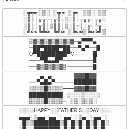
░╦╦╗░░░░░╦╔░░╔╗░░░░░░░

░║║║╔╗╦╗╔╣╦░░║║╦╗╔╗╔╗░

░║║║╔╣║░║║║░░║╦║░╔╣╚╗░

░╝╝╝╚╩╩░╚╝╩░░╚╝╩░╚╩╚╝░
▒▓▒▓▒▓▒▓▒▓▒▓─▄▀▀▀▄

─██▀████▀██──▀▄▀──█

O▀████████▀O─────█

───▀█▄▄█▀────────█

──▓▒▓▒▓▒▓▒───────█
───▄─▄──────▓▓▓█▓▓

──▀▄█▄▀─────██████

▒▒▒▒█▒▒▒▒───▓▓▓█▓▓

█████████─░░░░▒░░░░

▒▒▒▒█▒▒▒▒─░░░░▒░░░░
░░░░HAPPY░░FATHER'S░░DAY░░░

▄▄▄░░▄▄░▄▄░░▄▄░░░▄░░▄▄░░

░█░░███████░█░█░█░█░█░█░
