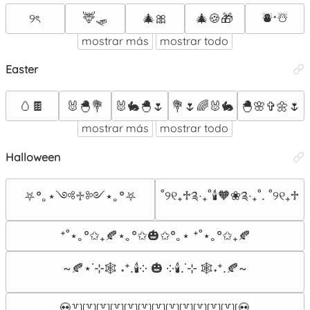
🦌🛷
⛇⋆☃︎
୨ৎ
🎄🎀
🎄🍪🎁
mostrar más
mostrar todo
Easter
🥚🍫
🐰🐣💐
🐰🐇🐣🌷
💐🌷🌈🐰🐇
🐣🌸✞🌼🌷
mostrar más
mostrar todo
Halloween
˚୨୧₊♱༉‧₊˚🕯️🧡❀༉‧₊˚. ˚୨୧₊♱
⛧°｡⋆༺♱༻⋆｡°⛧
⁺˚⋆｡°✩₊🍂⋆｡°✩🎃✩°｡⋆ ⁺˚⋆｡°✩₊🍂
~🍂⋆˙⊹🕸️ ˖⁺.🕯️༶ 🎃 ༶🕯️.˙⊹ 🕸️˖⁺.🍂~
💀꒷꒦꒷꒦꒷꒦꒷꒦꒷꒦꒷꒦꒷꒦꒷꒦꒷꒦꒷꒦꒷꒦꒷꒦💀