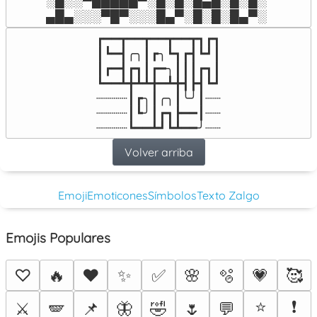
░█░░▀█████▀░█░█░█▄█░█░█░

▄█▄░░░▀█▀░░░█▄▀░█░█░█▄▀░
┏━━┳━━┳━━┳━━┳┓┏┓

┃┗━┫╭╮┃┏╮┗┓┏┫┗┛┃

┃┏━┫┏┓┃┏━╮┃┃┃┏┓┃

┗━━┻╋┻┻╋━┻╋┫┣┫┗┛

┈┈┈┈┃┏╮┃╭╮┃╰╯┃┈┈

┈┈┈┈┃┗╯┃┏┓┣━━┃┈┈

┈┈┈┈┗━━┻┛┗┻━━╯┈┈
Volver arriba
Emoji
Emoticones
Símbolos
Texto Zalgo
Emojis Populares
♡
🔥
❤️
✨
✅
🌸
🫧
💗
🥰
⭐
❗
⚔️
🪽
📌
🦋
🤣
🌷
💬