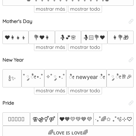
mostrar más
mostrar todo
Mother's Day
❤️👩‍👧‍👦
💐❤️👩
🤱💕🌸
🤱🏻💐❤
👩💐🎁
mostrar más
mostrar todo
New Year
˚ ༘ ೀ⋆.˚
✧˚ ༘ ⋆.˚
˚ ༘ ೀ🥂🎉
 ೀ newyear ೀ
🍾✨
mostrar más
mostrar todo
Pride
⚢⚣⚥⚤
❤️🧡💛💚💙💜
‧₊˚🌈✩ ₊˚🫧⊹♡
🏳️‍🌈💅🏻✨
🌈ʟᴏᴠᴇ ɪꜱ ʟᴏᴠᴇ🌈