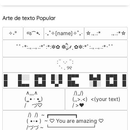
Arte de texto Popular
જ⁀➴
✧˖°
‎‧₊˚✧[name]✧˚₊‧
☆.｡.:*　　.｡.:*☆
ﾟﾟ･*:.｡..｡.:*ﾟ:*:✼✿ ❁ཻུ۪۪⸙͎ ✿✼:*ﾟ:.｡..｡.:*･ﾟﾟ
⠀:¨ ·.· ¨:⠀

⠀ `· . ୨୧⠀
█  █░░ █▀█ █░█ █▀▀  █▄█ █▀█ █░█
█  █▄▄ █▄█ ▀▄▀ ██▄  ░█░ █▄█ █▄
 ∧,,,∧

 /)_/)

(  ̳• · • ̳)

(,,>.<)  <(your text)

/    づ♡
/ >❤️
 /)  /)  ~ ┏━━━━━━━━┓

( •-• )  ~ ♡ You are amazing ♡

/づづ ~ ┗━━━━━━━━┛