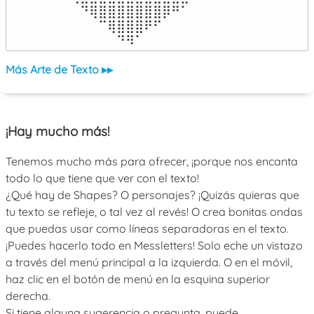
⠀⠀⠀⠙⢿⣿⣿⣿⣿⣿⣿⣿⡿⠛⠁⠀⠀

⠀⠀⠀⠀⠀⠉⢿⣿⣿⣿⠟⠋⠀⠀⠀⠀⠀

⠀⠀⠀⠀⠀⠀⠀⠙⠻⠁⠀⠀⠀⠀⠀⠀⠀⠀⠀⠀⠀⠀⠀
Más Arte de Texto ▸▸
¡Hay mucho más!
Tenemos mucho más para ofrecer, ¡porque nos encanta
todo lo que tiene que ver con el texto!
¿Qué hay de Shapes? O personajes? ¡Quizás quieras que
tu texto se refleje, o tal vez al revés! O crea bonitas ondas
que puedas usar como líneas separadoras en el texto.
¡Puedes hacerlo todo en Messletters! Solo eche un vistazo
a través del menú principal a la izquierda. O en el móvil,
haz clic en el botón de menú en la esquina superior
derecha.
Si tiene alguna sugerencia o pregunta, puede