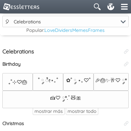
🎈
Celebrations
Popular:
Love
Dividers
Memes
Frames
Celebrations
Birthday
˚ ༘ ೀ⋆｡˚
✿˚ ༘ ⋆｡♡˚
🎉🎂✨🥂♡ ༘*
₊˚⊹♡🎂
🍰♡ ༘*.ﾟ🧸🎀
mostrar más
mostrar todo
Christmas