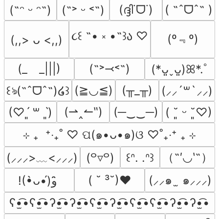
(ദ്ദി˙ᗜ˙)
( ˶ˆᗜˆ˵ )
(˶ᵔ ᵕ ᵔ˶)
(˶˃ ᵕ ˂˶)
૮꒰ ˶• ༝ •˶꒱ა ♡
(º﹃º)
(,,> ᴗ <,,)
(_　_|||)
(˶˃⤙˂˶)
(*ᴗ͈ˬᴗ͈)ꕤ*.ﾟ
(≧◡≦)
(╥_╥)
꒰ঌ(˶ˆᗜˆ˵)໒꒱
(⸝⸝´꒳`⸝⸝)
(⇀‸↼‶)
(─‿‿─)
(♡ˊ͈ ꒳ ˋ͈)
( ˘͈ ᵕ ˘͈♡)
⊹ ₊  ⁺‧₊˚ ♡ ପ(๑•ᴗ•๑)ଓ ♡˚₊‧⁺ ₊ ⊹
（˶′◡‵˶）
(⸝⸝⸝>﹏<⸝⸝⸝)
(꒪▿꒪)
꒰ᐢ. .ᐢ꒱
( ˘ ³˘)♥
(⸝⸝๑  ̫ ๑⸝⸝⸝)
!(•̀ᴗ•́)و ̑̑
ʕ•̫͡•ʕ•̫͡•ʔ•̫͡•ʔ•̫͡•ʕ•̫͡•ʔ•̫͡•ʕ•̫͡•ʕ•̫͡•ʔ•̫͡•ʔ•̫͡•