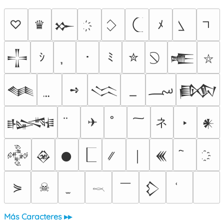
♡
♛
ﾒ
𒁍
ｼ
･
ﾐ
✮
𒋲
𒍫
⛥
؄
➺
𒈝
𒈱
𒁃
ネ
✈
‣
𒈙
𒀭
𒅒
𒊲
𒊹
￨
𒌍
￣
⋟
☠
𒁷
𓎖
Más Caracteres ▸▸