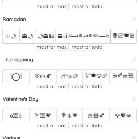
mostrar más
mostrar todo
Ramadan
🧕🏻🍽️🕌
✨🌙
🕋ﷲ﷽
🕋🌙
🌙🕋🕌
mostrar más
mostrar todo
Thanksgiving
🦃🍽🥧🏈
☕🍂🧺🧸
🦃🥧🍂
🍗🍠🥔
𓌉◯𓇋
mostrar más
mostrar todo
Valentine's Day
ʚ💌ɞ
🏹💌💗
💐🌷💗
🎀🧸💕
🌹💖💋
mostrar más
mostrar todo
Various