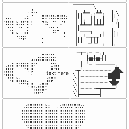
▔▔▔▔▔╲

⠀⠀⠀⠀⠀⠀⢀⣰⣀⠀⠀⠀⠀⠀⠀⠀⠀

▕╮╭┻┻╮╭┻┻╮╭▕╮╲

⢀⣀⠀⠀⠀⢀⣄⠘⠀⠀⣶⡿⣷⣦⣾⣿⣧

▕╯┃╭╮┃┃╭╮┃╰▕╯╭▏

⢺⣾⣶⣦⣰⡟⣿⡇⠀⠀⠻⣧⠀⠛⠀⡘⠏

▕╭┻┻┻┛┗┻┻┛  ▕  ╰▏

⠈⢿⡆⠉⠛⠁⡷⠁⠀⠀⠀⠉⠳⣦⣮⠁⠀

▕╰━━━┓┈┈┈╭╮▕╭╮▏

⠀⠀⠛⢷⣄⣼⠃⠀⠀⠀⠀⠀⠀⠉⠀⠠⡧

▕╭╮╰┳┳┳┳╯╰╯▕╰╯▏

⠀⠀⠀⠀⠉⠋⠀⠀⠀⠠⡥⠄⠀⠀⠀⠀⠀
▕╰╯┈┗┛┗┛┈╭╮▕╮┈▏
╭━┳━╭━╭━╮╮

⠀⠀⠀⠀⠀⠀⠀⠀⠀⣠⣶⣶⣶⣦⠀⠀

┃┈┈┈┣▅╋▅┫┃

⠀⠀⣠⣤⣤⣄⣀⣾⣿⠟⠛⠻⢿⣷⠀

┃┈┃┈╰━╰━━━━━━╮

⢰⣿⡿⠛⠙⠻⣿⣿⠁⠀⠀ ⠀⣶⢿⡇

╰┳╯┈┈┈┈┈┈┈┈┈◢▉◣

⢿⣿⣇⠀⠀⠀⠈⠏⠀⠀⠀ text here

╲┃┈┈┈┈┈┈┈┈┈▉▉▉

⠀⠻⣿⣷⣦⣤⣀⠀⠀⠀ ⠀⣾⡿⠃⠀

╲┃┈┈┈┈┈┈┈┈┈◥▉◤

⠀⠀⠀⠀⠉⠉⠻⣿⣄⣴⣿⠟⠀⠀⠀

╲┃┈┈┈┈╭━┳━━━━╯

⠀⠀⠀⠀⠀⠀⠀⠀⣿⡿⠟⠁⠀⠀⠀
╲┣━━━━━━┫﻿
⠀⣠⣤⣶⣶⣦⣄⡀  ⠀⢀⣤⣴⣶⣶⣤⣀⠀

⣼⣿⣿⣿⣿⣿⣿⣷⣤⣾⣿⣿⣿⣿⣿⣿⣧

⣿⣿⣿⣿⣿⣿⣿⣿⣿⣿⣿⣿⣿⣿⣿⣿⣿

⠹⣿⣿⣿⣿⣿⣿⣿⣿⣿⣿⣿⣿⣿⣿⣿⠏

⠀⠙⢿⣿⣿⣿⣿⣿⣿⣿⣿⣿⣿⣿⣿⠋⠀
