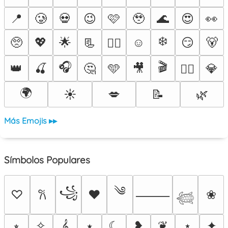
📍
🥲
💀
😉
🩷
🥹
🌊
😍
👀
❄️
🥺
💖
🌟
📃
☺️
😏
🐻
❤️‍🔥
🎧
🎬
👑
🍒
🤔
🩵
🎥
💎
🐦‍🔥
🌍
☀️
💋
📝
🌿
Más Emojis ▸▸
Símbolos Populares
༄
꧁
♡
♥
❀
𐙚
⸻
𓆉
⭒
✧
𝄞
⭑
☾
❥
❦
⋆
✦