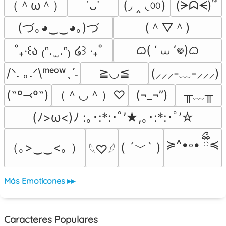
（＾ω＾）
(◞ ‸ ◟ㆀ)
(ᗒᗣᗕ)՞
˙ᴗ˙
(づ｡◕‿‿◕｡)づ
(＾▽＾)
ᜊ( ‘ ⩊ ‘𖦹)ᜊ
˚₊‧꒰ა ₍ᐢ.  ̫.ᐢ₎ ໒꒱ ‧₊˚
/ᐠ. ｡.ᐟ\ᵐᵉᵒʷˎˊ˗
≧◡≦
(⸝⸝⸝-﹏-⸝⸝⸝)
（＾◡＾）♡
╥﹏╥
(˶º⤙º˶)
(¬_¬”)
(ﾉ>ω<)ﾉ :｡･:*:･ﾟ’★,｡･:*:･ﾟ’☆
≽^•༚• ྀིྀ≼
（｡>‿‿<｡ ）
( ´﹀` )
𓆩♡𓆪
Más Emoticones ▸▸
Caracteres Populares