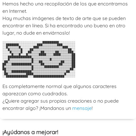
Hemos hecho una recopilación de los que encontramos
en Internet.
Hay muchas imágenes de texto de arte que se pueden
encontrar en línea. Si ha encontrado uno bueno en otro
lugar, no dude en enviárnoslo!
░░░░░░░░░░░░░░░░░░░░░░█████████░░░░░░░░░

░░███████░░░░░░░░░░███▒▒▒▒▒▒▒▒███░░░░░░░

░░█▒▒▒▒▒▒█░░░░░░░███▒▒▒▒▒▒▒▒▒▒▒▒▒███░░░░

░░░█▒▒▒▒▒▒█░░░░██▒▒▒▒▒▒▒▒▒▒▒▒▒▒▒▒▒▒▒██░░

░░░░█▒▒▒▒▒█░░░██▒▒▒▒▒██▒▒▒▒▒▒██▒▒▒▒▒███░

░░░░░█▒▒▒█░░░█▒▒▒▒▒▒████▒▒▒▒████▒▒▒▒▒▒██

░░░█████████████▒▒▒▒▒▒▒▒▒▒▒▒▒▒▒▒▒▒▒▒▒▒██

░░░█▒▒▒▒▒▒▒▒▒▒▒▒█▒▒▒▒▒▒▒▒▒█▒▒▒▒▒▒▒▒▒▒▒██

░██▒▒▒▒▒▒▒▒▒▒▒▒▒█▒▒▒██▒▒▒▒▒▒▒▒▒▒██▒▒▒▒██

██▒▒▒███████████▒▒▒▒▒██▒▒▒▒▒▒▒▒██▒▒▒▒▒██

█▒▒▒▒▒▒▒▒▒▒▒▒▒▒▒█▒▒▒▒▒▒████████▒▒▒▒▒▒▒██

██▒▒▒▒▒▒▒▒▒▒▒▒▒▒█▒▒▒▒▒▒▒▒▒▒▒▒▒▒▒▒▒▒▒▒██░

░█▒▒▒███████████▒▒▒▒▒▒▒▒▒▒▒▒▒▒▒▒▒▒▒██░░░

░██▒▒▒▒▒▒▒▒▒▒████▒▒▒▒▒▒▒▒▒▒▒▒▒▒▒▒▒█░░░░░

Es completamente normal que algunos caracteres
aparezcan como cuadrados.
¿Quiere agregar sus propias creaciones o no puede
encontrar algo? ¡Mandanos un
mensaje
!
¡Ayúdanos a mejorar!