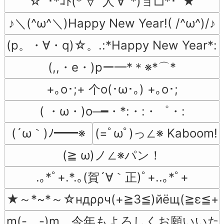
☆ﾟ･*ｺﾄ(*′∀`人′∀`*)ョ□*･ﾟ★
♪＼(^ω^＼)Happy New Year!( /^ω^)/♪
(p。・∀・q)☆。.:*Happy New Year*
(,,・e・)pー━*＊※*⌒*
+｡ο･;+ 个o(･ω･｡) +｡ο･;
( ・ω・)o─━・*:・:・゜・:
(´ω｀)ﾉ━━※
(=ﾟωﾟ)っ∠※ Kaboom!
(≧ ω)ノ∠※パン！
.｡*ﾟ+.*.｡(賀´∀｀正)ﾟ+..｡*ﾟ+
★～*~*～☆ндρρч(+≧3≦)йёщ(≧ε≦+
m(-　-)m　今年もよろしくお願いい