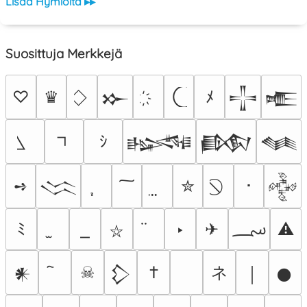
Lisää Hymiöitä ▸▸
Suosittuja Merkkejä
♡
♛
ﾒ
𒁍
𒋲
𒍫
ｼ
𒈙
𒁃
𒈝
➺
✮
･
𒈱
𒅒
؄
ﾐ
‣
✈
⚠
⛥
ネ
☠
†
𒀭
𒁷
￨
𒊹