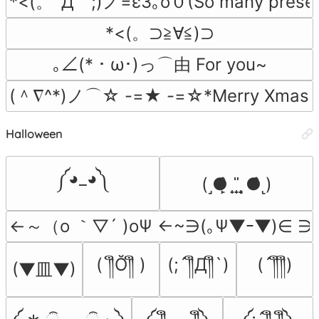
*<(。´Д｀;)ノ=ε3｡o０(So many presen
*<(。⊃≧∀≦)⊃
｡∠(*・ω･)っ⌒由 For you~
(＾∇^*)ノ⌒☆ -=★ -=☆*Merry Xmas
Halloween
༼◕_◕༽
(˼●̙̂ ̟ ̟̎ ̟ ̘●̂˻)
←～（o ｀▽´ )oΨ ←~∋(｡Ψ▼ｰ▼)∈ 
( ༎ຶŎ༎ຶ )
(;´༎ຶД༎ຶ`)
(´༎ຶ༎ຶ)
(▼皿▼)