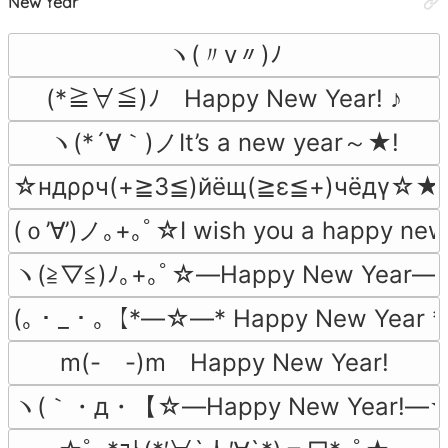
New Year
ヽ(〃v〃)ﾉ
(*≧∀≦)ﾉ　Happy New Year! ♪
ヽ(*´∀｀)ノIt’s a new year～★!
☆ндρρч(+≧3≦)йёщ(≧ε≦+)чёдγ☆★
(ｏ’∀’)ノ｡+｡ﾟ☆I wish you a happy ne
ヽ(≧▽≦)ﾉ｡+｡ﾟ☆―Happy New Year―
(｡・_・｡【*―☆―* Happy New Year
m(-　-)m　Happy New Year!
ヽ(｀・д・【☆―Happy New Year!―