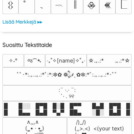
║
𒌐
𒊲
𒌍
𓎖
Lisää Merkkejä ▸▸
Suosittu Tekstitaide
જ⁀➴
✧˖°
‎‧₊˚✧[name]✧˚₊‧
☆.｡.:*　　.｡.:*☆
ﾟﾟ･*:.｡..｡.:*ﾟ:*:✼✿ ❁ཻུ۪۪⸙͎ ✿✼:*ﾟ:.｡..｡.:*･ﾟﾟ
⠀:¨ ·.· ¨:⠀

⠀ `· . ୨୧⠀
█  █░░ █▀█ █░█ █▀▀  █▄█ █▀█ █░█
█  █▄▄ █▄█ ▀▄▀ ██▄  ░█░ █▄█ █▄
 ∧,,,∧

 /)_/)

(  ̳• · • ̳)

(,,>.<)  <(your text)
