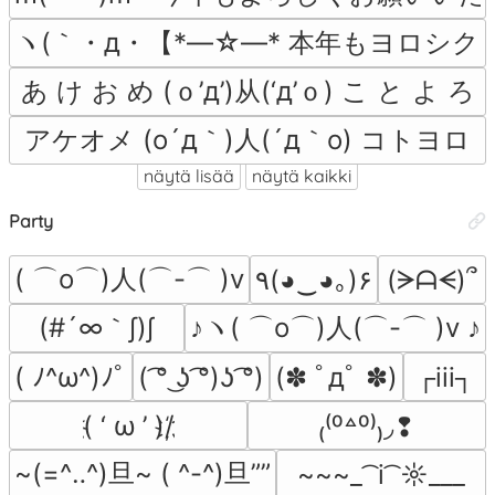
ヽ(｀・д・【*―☆―* 本年もヨロシク *
あ け お め (ｏ’д’)从(‘д’ｏ) こ と よ ろ
アケオメ (o´д｀)人(´д｀o) コトヨロ
näytä lisää
näytä kaikki
Party
( ⌒o⌒)人(⌒-⌒ )v
٩(◕‿◕｡)۶
(ᗒᗩᗕ)՞
(#´∞｀∫)∫
♪ヽ( ⌒o⌒)人(⌒-⌒ )v ♪
( ﾉ^ω^)ﾉﾟ
( ͡° ͜ʖ ͡°)ʖ ͡°)
(✽ ﾟдﾟ ✽)
┌iii┐
҉( ‘ ω ’ )/҉
₍⁽⁰꒫⁰⁾₎◞❢
~(=^‥^)旦~ ( ^-^)旦””
~~~_ ͡ i ͡ ☼___