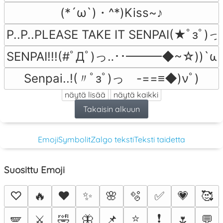
(*´ω`)・^*)Kiss~♪
P..P..PLEASE TAKE IT SENPAI(★ﾟзﾟ)っ由
SENPAI!!!(#ﾟДﾟ)っ‥･･━━━◆~☆))`ωﾟ)
Senpai..!(〃ﾟзﾟ)っ　-==≡◆)νﾟ)
näytä lisää
näytä kaikki
Takaisin alkuun
Emoji
Symbolit
Zalgo teksti
Teksti taidetta
Suosittu Emoji
♡
🔥
❤️
✨
🌸
🫧
✅
💗
🥰
⭐
❗
🪽
⚔️
🤣
🦋
📌
🌷
💬