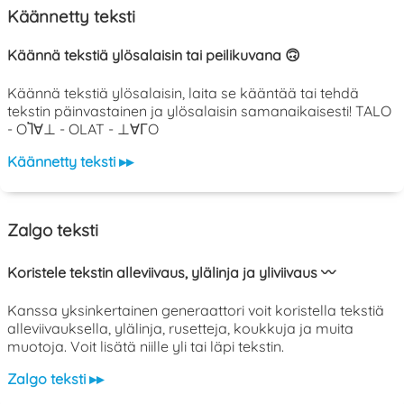
Käännetty teksti
Käännä tekstiä ylösalaisin tai peilikuvana 🙃
Käännä tekstiä ylösalaisin, laita se kääntää tai tehdä
tekstin päinvastainen ja ylösalaisin samanaikaisesti! TALO
- OႨ∀⊥ - OLAT - ⊥∀ΓO
Käännetty teksti ▸▸
Zalgo teksti
Koristele tekstin alleviivaus, ylälinja ja yliviivaus 〰️
Kanssa yksinkertainen generaattori voit koristella tekstiä
alleviivauksella, ylälinja, rusetteja, koukkuja ja muita
muotoja. Voit lisätä niille yli tai läpi tekstin.
Zalgo teksti ▸▸