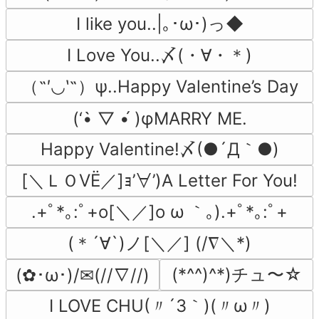
I like you..|｡･ω･)っ◆
I Love You..〆(・∀・＊)
（˶′◡‵˶）ψ..Happy Valentine’s Day
(‘•̀ ▽ •́ )φMARRY ME.
Happy Valentine!〆(●´Д｀●)
[＼ＬＯVЁ／]ｮ’∀’)A Letter For You!
.+ﾟ*｡:ﾟ+o[＼／]o ω ｀｡).+ﾟ*｡:ﾟ+
(＊´∀`)ノ[＼／] (/∇＼*)
(*^^)^*)チュ〜☆
(✿･ω･)/✉(//∇//)
I LOVE CHU(〃´3｀)(〃ω〃)