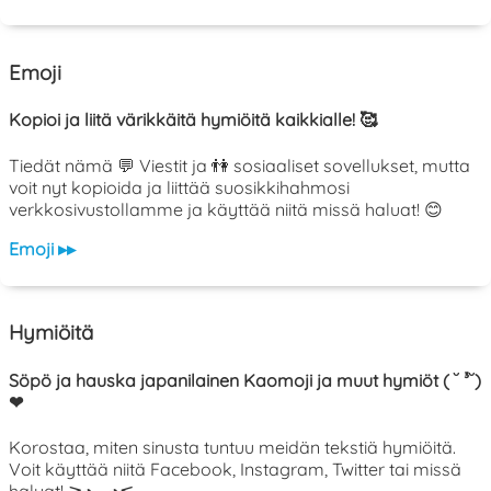
Emoji
Kopioi ja liitä värikkäitä hymiöitä kaikkialle! 🥰
Tiedät nämä 💬 Viestit ja 👫 sosiaaliset sovellukset, mutta
voit nyt kopioida ja liittää suosikkihahmosi
verkkosivustollamme ja käyttää niitä missä haluat! 😊
Emoji ▸▸
Hymiöitä
Söpö ja hauska japanilainen Kaomoji ja muut hymiöt ( ˘ ³˘)
❤
Korostaa, miten sinusta tuntuu meidän tekstiä hymiöitä.
Voit käyttää niitä Facebook, Instagram, Twitter tai missä
haluat! ≧◔◡◔≦