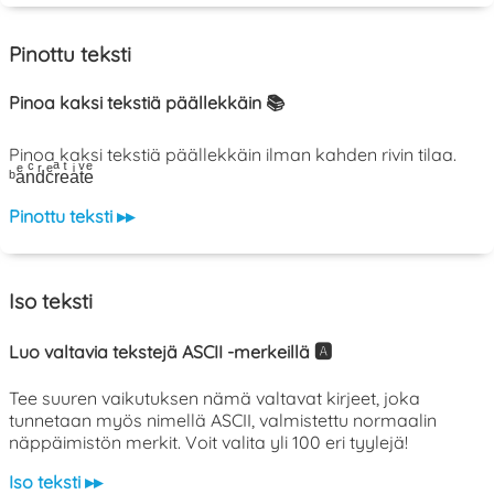
Pinottu teksti
Pinoa kaksi tekstiä päällekkäin 📚
Pinoa kaksi tekstiä päällekkäin ilman kahden rivin tilaa.
ᵇaͤnͨdͬcͤrͣeͭaͥtͮeͤ
Pinottu teksti ▸▸
Iso teksti
Luo valtavia tekstejä ASCII -merkeillä 🅰️
Tee suuren vaikutuksen nämä valtavat kirjeet, joka
tunnetaan myös nimellä ASCII, valmistettu normaalin
näppäimistön merkit. Voit valita yli 100 eri tyylejä!
Iso teksti ▸▸