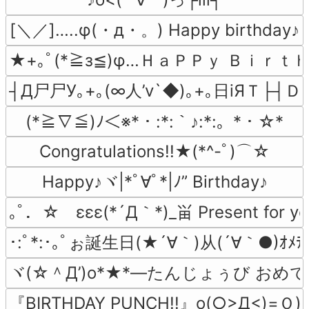
[＼／]…..φ(・д・。) Happy birthday♪
★+｡ﾟ(*≧з≦)φ…ＨａＰＰｙ Ｂｉｒｔ
┤Д尸尸У｡+｡(∞人’v`◆)｡+｡日iЯＴ├┤Ｄ
(*≧∇≦)ﾉ＜※*・:*:｀♪:*:。*・☆*
Congratulations!!★(*^-ﾟ)⌒☆
Happy♪ヾ|*ﾟ∀ﾟ*|ﾉ” Birthday♪
｡ﾟ．☆　εεε(*´Д｀*)_畄 Present for y
･:ﾟ*:･｡ﾟぉ誕生日(★´∀｀)从(´∀｀●)ｵﾒﾃﾞﾄﾋ
ヾ(☆＾Д’)o*★*―たんじょぅび おめでと
『BIRTHDAY PUNCH!!』o(○>Д<)=Ｏ)))