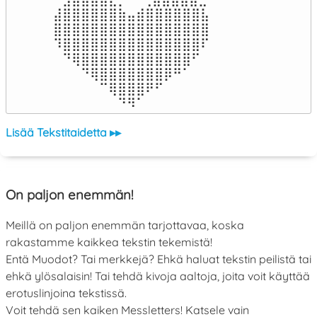
⣼⣿⣿⣿⣿⣿⣿⣷⣤⣾⣿⣿⣿⣿⣿⣿⣧

⣿⣿⣿⣿⣿⣿⣿⣿⣿⣿⣿⣿⣿⣿⣿⣿⣿

⠹⣿⣿⣿⣿⣿⣿⣿⣿⣿⣿⣿⣿⣿⣿⣿⠏

⠀⠙⢿⣿⣿⣿⣿⣿⣿⣿⣿⣿⣿⣿⣿⠋⠀

⠀⠀⠀⠙⢿⣿⣿⣿⣿⣿⣿⣿⡿⠛⠁⠀⠀

⠀⠀⠀⠀⠀⠉⢿⣿⣿⣿⠟⠋⠀⠀⠀⠀⠀

⠀⠀⠀⠀⠀⠀⠀⠙⠻⠁⠀⠀⠀⠀⠀⠀⠀⠀⠀⠀⠀⠀⠀
Lisää Tekstitaidetta ▸▸
On paljon enemmän!
Meillä on paljon enemmän tarjottavaa, koska
rakastamme kaikkea tekstin tekemistä!
Entä Muodot? Tai merkkejä? Ehkä haluat tekstin peilistä tai
ehkä ylösalaisin! Tai tehdä kivoja aaltoja, joita voit käyttää
erotuslinjoina tekstissä.
Voit tehdä sen kaiken Messletters! Katsele vain