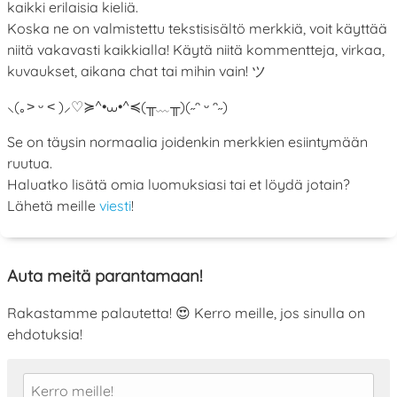
kaikki erilaisia kieliä.
Koska ne on valmistettu tekstisisältö merkkiä, voit käyttää
niitä vakavasti kaikkialla! Käytä niitä kommentteja, virkaa,
kuvaukset, aikana chat tai mihin vain! ツ
⸜(｡˃ ᵕ ˂ )⸝♡
≽^•⩊•^≼
(╥﹏╥)
(˶ᵔ ᵕ ᵔ˶)
Se on täysin normaalia joidenkin merkkien esiintymään
ruutua.
Haluatko lisätä omia luomuksiasi tai et löydä jotain?
Lähetä meille
viesti
!
Auta meitä parantamaan!
Rakastamme palautetta! 😍 Kerro meille, jos sinulla on
ehdotuksia!