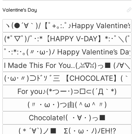
Valentine's Day
ヽ(●´∀｀)/【ﾟ+｡:.ﾟ♪Happy Valentine’s
(*ﾟ▽ﾟ)/ﾟ･:*【HAPPY V-DAY】*:･ﾟ＼(ﾟ
ﾟ･:*:･｡(〃･ω･)ﾉ Happy Valentine’s Da
I Made This For You..(◞ꈍ∇ꈍ)っ■ (ﾉ∀＼*
(･ω･〃)⊃ﾄﾞｿ ﾞ三 【CHOCOLATE】(｀
For you♪(*つー･)⊃□⊂(´Д｀*)
(〃・ω・)つ由(＾ω＾〃)
Chocolate!( ・∀・)っ■
(＊´∀`)ノ■　Σ(・ω・ﾉ)ﾉEH!?