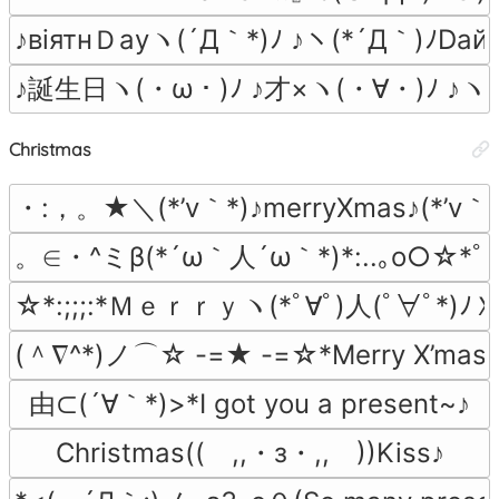
♪вiятнＤауヽ(´Д｀*)ﾉ ♪ヽ(*´Д｀)ﾉDай
♪誕生日ヽ(・ω・)ﾉ ♪才×ヽ(・∀・)ﾉ ♪ヽ(
Christmas
・:，。★＼(*’v｀*)♪merryXmas♪(*’
。∈・^ミβ(*´ω｀人´ω｀*)*:..｡o○☆*ﾟ¨ﾟMe
☆*:;;;:*Ｍｅｒｒｙヽ(*ﾟ∀ﾟ)人(ﾟ∀ﾟ*)ﾉＸ
(＾∇^*)ノ⌒☆ -=★ -=☆*Merry X’mas
由⊂(´∀｀*)>*I got you a present~♪
Christmas((　,,・з・,,　))Kiss♪