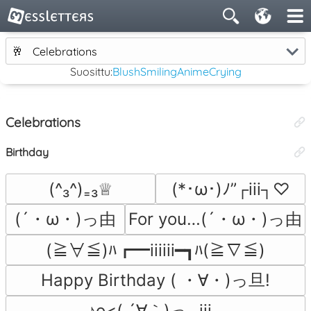
🥂
Celebrations
Suosittu:
Blush
Smiling
Anime
Crying
Celebrations
Birthday
(^₃^)₌₃♕
(*･ω･)ﾉ”┌iii┐♡
(´・ω・)っ由
For you…(´・ω・)っ由
(≧∀≦)ﾊ┏━iiiiii━┓ﾊ(≧∇≦)
Happy Birthday ( ・∀・)っ旦!
♪o<( ´∀｀)っ┌iii┐