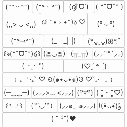
(ദ്ദി˙ᗜ˙)
( ˶ˆᗜˆ˵ )
(˶ᵔ ᵕ ᵔ˶)
(˶˃ ᵕ ˂˶)
૮꒰ ˶• ༝ •˶꒱ა ♡
(º﹃º)
(,,> ᴗ <,,)
(˶˃⤙˂˶)
(_　_|||)
(*ᴗ͈ˬᴗ͈)ꕤ*.ﾟ
(≧◡≦)
(╥_╥)
꒰ঌ(˶ˆᗜˆ˵)໒꒱
(⸝⸝´꒳`⸝⸝)
(⇀‸↼‶)
(♡ˊ͈ ꒳ ˋ͈)
⊹ ₊  ⁺‧₊˚ ♡ ପ(๑•ᴗ•๑)ଓ ♡˚₊‧⁺ ₊ ⊹
(─‿‿─)
(⸝⸝⸝>﹏<⸝⸝⸝)
(꒪▿꒪)
( ˘͈ ᵕ ˘͈♡)
（˶′◡‵˶）
(⸝⸝๑  ̫ ๑⸝⸝⸝)
꒰ᐢ. .ᐢ꒱
!(•̀ᴗ•́)و ̑̑
( ˘ ³˘)♥