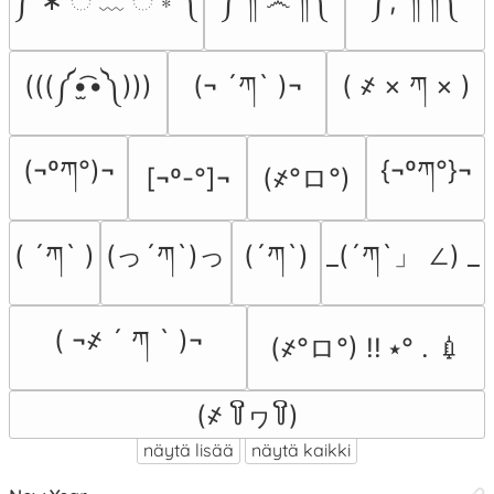
༼ ∗ ି ﹏ ି ∗ ༽
༼ ༎ຶ ෴ ༎ຶ༽
༼;´༎ຶ ༎ຶ༽
(((༼•̫͡•༽)))
(¬ ´ཀ` )¬
( ҂ × ཀ × )
(¬ºཀ°)¬
{¬ºཀ°}¬
(҂°ロ°)
[¬º-°]¬
( ´ཀ` )
(っ´ཀ`)っ
(´ཀ`)
_(´ཀ`」 ∠) _
( ¬҂ ´ ཀ ` )¬
(҂°ロ°) !! ⭑° . 💉
(҂ ꒦ິヮ꒦ິ)
näytä lisää
näytä kaikki