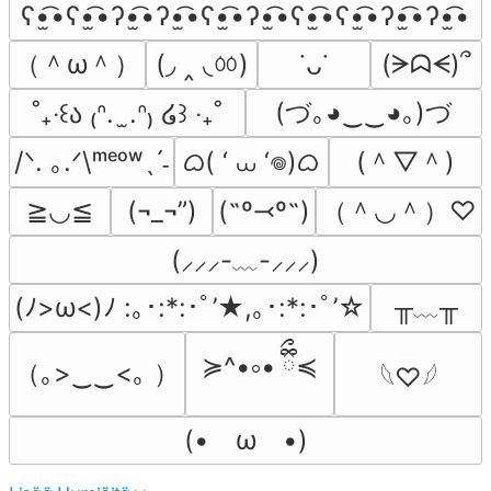
ʕ•̫͡•ʕ•̫͡•ʔ•̫͡•ʔ•̫͡•ʕ•̫͡•ʔ•̫͡•ʕ•̫͡•ʕ•̫͡•ʔ•̫͡•ʔ•̫͡•
（＾ω＾）
(◞ ‸ ◟ㆀ)
(ᗒᗣᗕ)՞
˙ᴗ˙
(づ｡◕‿‿◕｡)づ
˚₊‧꒰ა ₍ᐢ.  ̫.ᐢ₎ ໒꒱ ‧₊˚
ᜊ( ‘ ⩊ ‘𖦹)ᜊ
(＾▽＾)
/ᐠ. ｡.ᐟ\ᵐᵉᵒʷˎˊ˗
（＾◡＾）♡
≧◡≦
(¬_¬”)
(˶º⤙º˶)
(⸝⸝⸝-﹏-⸝⸝⸝)
╥﹏╥
(ﾉ>ω<)ﾉ :｡･:*:･ﾟ’★,｡･:*:･ﾟ’☆
≽^•༚• ྀིྀ≼
（｡>‿‿<｡ ）
𓆩♡𓆪
(•　ω　•)