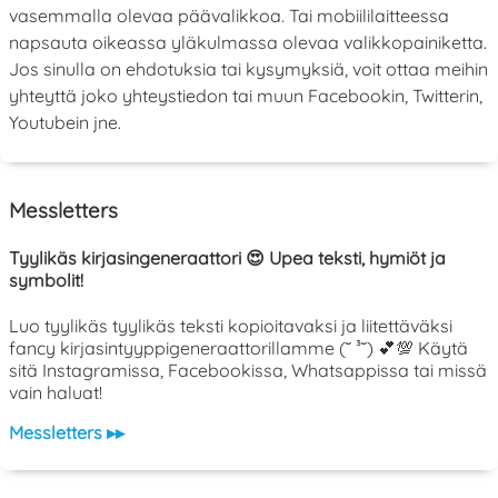
vasemmalla olevaa päävalikkoa. Tai mobiililaitteessa
napsauta oikeassa yläkulmassa olevaa valikkopainiketta.
Jos sinulla on ehdotuksia tai kysymyksiä, voit ottaa meihin
yhteyttä joko yhteystiedon tai muun Facebookin, Twitterin,
Youtubein jne.
Messletters
Tyylikäs kirjasingeneraattori 😍 Upea teksti, hymiöt ja
symbolit!
Luo tyylikäs tyylikäs teksti kopioitavaksi ja liitettäväksi
fancy kirjasintyyppigeneraattorillamme (˘ ³˘) 💕💯 Käytä
sitä Instagramissa, Facebookissa, Whatsappissa tai missä
vain haluat!
Messletters ▸▸