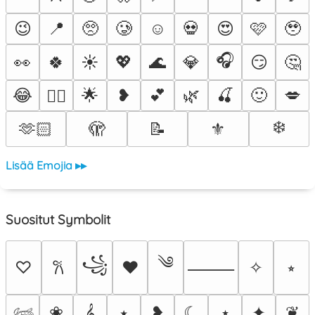
😉
📍
🥺
🥲
☺️
💀
😍
🩷
🥹
🎧
👀
🍀
☀️
💖
🌊
💎
😏
🤔
😂
🌟
❥
💕
🌿
🍒
🙂
💋
❤️‍🔥
❄️
🫶🏻
🫣
📝
⚜️
Lisää Emojia ▸▸
Suositut Symbolit
༄
꧁
♡
♥
✧
⭒
𐙚
⸻
❀
𝄞
⭑
❥
☾
⋆
✦
❦
𓆉