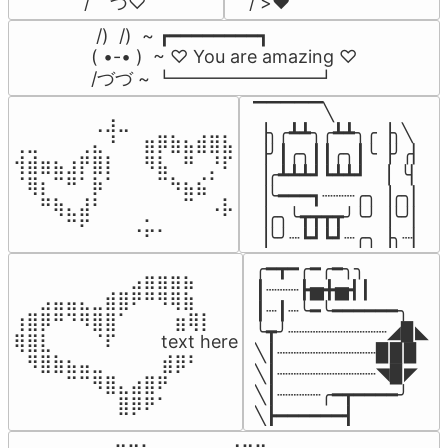
/    づ♡
/ >❤️
 /)  /)  ~ ┏━━━━━━━━┓

( •-• )  ~ ♡ You are amazing ♡

/づづ ~ ┗━━━━━━━━┛
▔▔▔▔▔╲

⠀⠀⠀⠀⠀⠀⢀⣰⣀⠀⠀⠀⠀⠀⠀⠀⠀

▕╮╭┻┻╮╭┻┻╮╭▕╮╲

⢀⣀⠀⠀⠀⢀⣄⠘⠀⠀⣶⡿⣷⣦⣾⣿⣧

▕╯┃╭╮┃┃╭╮┃╰▕╯╭▏

⢺⣾⣶⣦⣰⡟⣿⡇⠀⠀⠻⣧⠀⠛⠀⡘⠏

▕╭┻┻┻┛┗┻┻┛  ▕  ╰▏

⠈⢿⡆⠉⠛⠁⡷⠁⠀⠀⠀⠉⠳⣦⣮⠁⠀

▕╰━━━┓┈┈┈╭╮▕╭╮▏

⠀⠀⠛⢷⣄⣼⠃⠀⠀⠀⠀⠀⠀⠉⠀⠠⡧

▕╭╮╰┳┳┳┳╯╰╯▕╰╯▏

⠀⠀⠀⠀⠉⠋⠀⠀⠀⠠⡥⠄⠀⠀⠀⠀⠀
▕╰╯┈┗┛┗┛┈╭╮▕╮┈▏
╭━┳━╭━╭━╮╮

⠀⠀⠀⠀⠀⠀⠀⠀⠀⣠⣶⣶⣶⣦⠀⠀

┃┈┈┈┣▅╋▅┫┃

⠀⠀⣠⣤⣤⣄⣀⣾⣿⠟⠛⠻⢿⣷⠀

┃┈┃┈╰━╰━━━━━━╮

⢰⣿⡿⠛⠙⠻⣿⣿⠁⠀⠀ ⠀⣶⢿⡇

╰┳╯┈┈┈┈┈┈┈┈┈◢▉◣

⢿⣿⣇⠀⠀⠀⠈⠏⠀⠀⠀ text here

╲┃┈┈┈┈┈┈┈┈┈▉▉▉

⠀⠻⣿⣷⣦⣤⣀⠀⠀⠀ ⠀⣾⡿⠃⠀

╲┃┈┈┈┈┈┈┈┈┈◥▉◤

⠀⠀⠀⠀⠉⠉⠻⣿⣄⣴⣿⠟⠀⠀⠀

╲┃┈┈┈┈╭━┳━━━━╯

⠀⠀⠀⠀⠀⠀⠀⠀⣿⡿⠟⠁⠀⠀⠀
╲┣━━━━━━┫﻿
⠀⣠⣤⣶⣶⣦⣄⡀  ⠀⢀⣤⣴⣶⣶⣤⣀⠀
