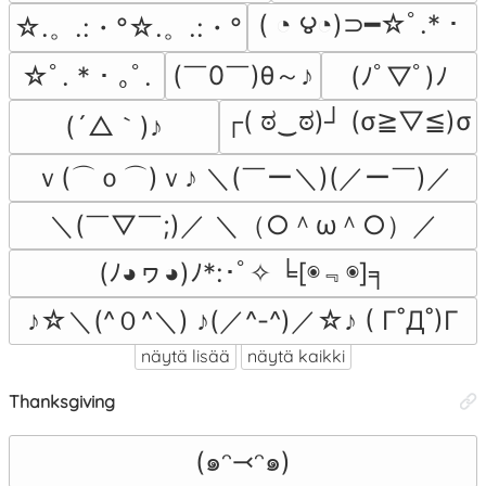
( ◔ ౪◔)⊃━☆ﾟ.*・
☆.。.:・°☆.。.:・°
(￣0￣)θ～♪
☆ﾟ. * ･ ｡ﾟ.
(ﾉﾟ▽ﾟ)ﾉ
┌( ಠ‿ಠ)┘ (σ≧▽≦)σ
(´△｀)♪
ｖ(⌒ｏ⌒)ｖ♪ ＼(￣ー＼)(／ー￣)／
＼(￣▽￣;)／ ＼（○＾ω＾○）／
(ﾉ◕ヮ◕)ﾉ*:･ﾟ✧ ╘[◉﹃◉]╕
♪☆＼(^０^＼) ♪(／^-^)／☆♪ ( Γ˚Д˚)Γ
näytä lisää
näytä kaikki
Thanksgiving
(๑ᵔ⤙ᵔ๑)