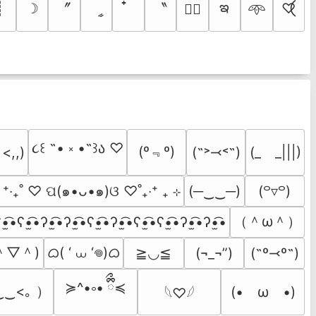
ఇ
〞
〝
┊
☽
ީ
♡⃝
♡⃕
𖥸
૮꒰ ˶• ༝ •˶꒱ა ♡
(º﹃º)
(˶˃⤙˂˶)
(_　_|||)
 <,,)
  ⁺‧₊˚ ♡ ପ(๑•ᴗ•๑)ଓ ♡˚₊‧⁺ ₊ ⊹
(─‿‿─)
(꒪▿꒪)
（＾ω＾）
•̫͡•ʕ•̫͡•ʔ•̫͡•ʔ•̫͡•ʕ•̫͡•ʔ•̫͡•ʕ•̫͡•ʕ•̫͡•ʔ•̫͡•ʔ•̫͡•
＾▽＾)
ᜊ( ‘ ⩊ ‘𖦹)ᜊ
≧◡≦
(¬_¬”)
(˶º⤙º˶)
≽^•༚• ྀིྀ≼
‿‿<｡ ）
(•　ω　•)
𓆩♡𓆪