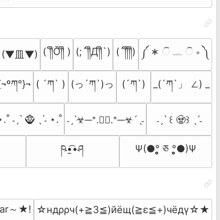
( ༎ຶŎ༎ຶ )
(;´༎ຶД༎ຶ`)
(´༎ຶ༎ຶ)
༼ ∗ ି ﹏ ି ∗ ༽
(▼皿▼)
{¬ºཀ°}¬
( ´ཀ` )
(っ´ཀ`)っ
(´ཀ`)
_(´ཀ`」 ∠) _
⋆.˚ ˗ˏˋ 🧌 ˎˊ˗ ⋆.˚
˗ˏˋ☣─⁺․🧟‍♂️․⁺─☣´ˎ˗
˗ˏˋ ꒰ 🧟꒱ ˎˊ˗
ཥ•̫͡•ཤ
Ψ(●°̥̥̥̥̥̥̥̥ ཅ °̥̥̥̥̥̥̥̥●)Ψ
ear～★!
☆ндρρч(+≧3≦)йёщ(≧ε≦+)чёдγ☆★