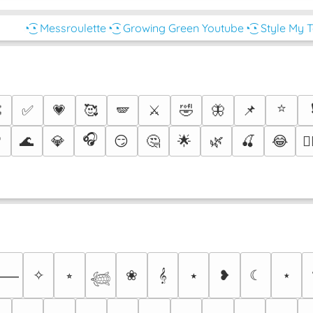
◔͜͡◔ Messroulette
◔͜͡◔ Growing Green Youtube
◔͜͡◔ Style My 
⭐

✅
💗
🥰
🪽
⚔️
🤣
🦋
📌
🎧

🌊
💎
😏
🤔
🌟
🌿
🍒
😂
❤️‍
✧
⭒
❀
𝄞
⭑
❥
☾
⋆
⸻
𓆉