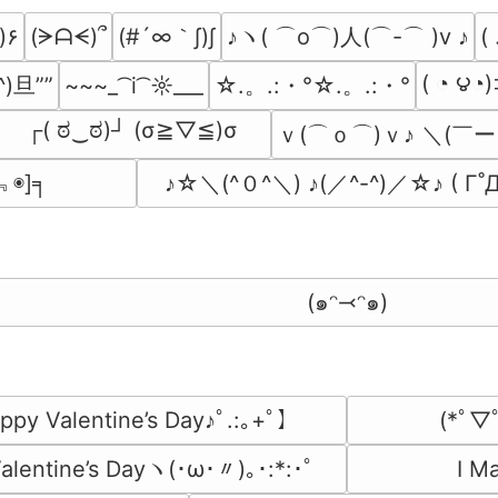
(#´∞｀∫)∫
♪ヽ( ⌒o⌒)人(⌒-⌒ )v ♪
)۶
(ᗒᗩᗕ)՞
(
( ◔ ౪◔
^)旦””
☆.。.:・°☆.。.:・°
~~~_ ͡ i ͡ ☼___
┌( ಠ‿ಠ)┘ (σ≧▽≦)σ
ｖ(⌒ｏ⌒)ｖ♪ ＼(￣ー
﹃◉]╕
♪☆＼(^０^＼) ♪(／^-^)／☆♪ ( Γ˚Д
(๑ᵔ⤙ᵔ๑)
py Valentine’s Day♪ﾟ.:｡+ﾟ】
(*ﾟ▽
alentine’s Dayヽ(･ω･〃)｡･:*:･ﾟ
I M