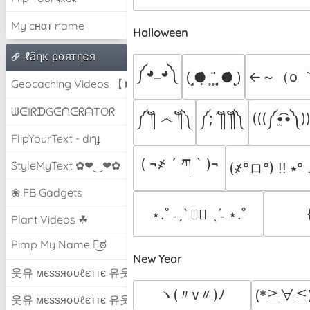
My cнαт name
Halloween
ℓäηк ραятηєя
༼◕_◕༽
←～（o ｀
(˼●̙̂ ̟ ̟̎ ̟ ̘●̂˻)
Geocaching Videos 【►】
ᗯᕮIᖇᗪGᕮᑎᕮᖇᗩTOᖇ
༼ ༎ຶ ෴ ༎ຶ༽
༼;´༎ຶ ༎ຶ༽
(((༼•̫͡•༽)
FlipYourText - dıๅɟ
( ¬҂ ´ ཀ ` )¬
StyleMyText ✿❤‿❤✿
(҂°ロ°) !! ⭑° 
❀ FB Gadgets
⋆.˚ ˗ˏˋ 🧟‍♀️ ˎˊ˗ ⋆.˚
Plant Videos ☘
Pimp My Name ಠ͜ಠ
New Year
웃유 мєѕѕяσυℓєттє 유웃
ヽ(〃v〃)ﾉ
(*≧∀≦)
웃유 мєѕѕяσυℓєттє 유웃