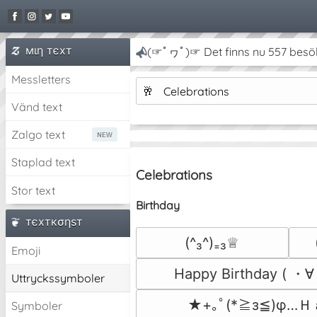
мιη тєxт
(☞ﾟヮﾟ)☞ Det finns nu 557 besö
Messletters
🥂
Celebrations
Vänd text
Zalgo text
Staplad text
Celebrations
Stor text
Birthday
тєxткσηѕт
(^₃^)₌₃♕
Emoji
Happy Birthday ( 
Uttryckssymboler
★+｡ﾟ(*≧з≦)φ
Symboler