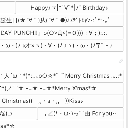
☆
Happy♪ヾ|*ﾟ∀ﾟ*|ﾉ” Birthday♪
ﾟぉ誕生日(★´∀｀)从(´∀｀●)ｵﾒﾃﾞﾄﾋｬﾝ･:ﾟ*:･｡ﾟ
DAY PUNCH!!』o(○>Д<)=Ｏ)))；∀；):.:.
ω・)ﾉ ♪才×ヽ(・∀・)ﾉ ♪ヽ(・ω・)ﾉ〒ﾞ├ ♪
´ω｀*)*:..｡o○☆*ﾟ¨ﾟMerry Christmas .｡.:*
^*)ノ⌒☆ -=★ -=☆*Merry X’mas*☆
Christmas((　,,・з・,,　))Kiss♪
∀≦)⊃
｡∠(*・ω･)っ⌒由 For you~
mas*☆