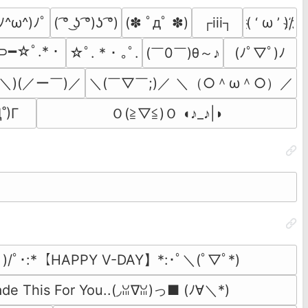
 ﾉ^ω^)ﾉﾟ
( ͡° ͜ʖ ͡°)ʖ ͡°)
(✽ ﾟдﾟ ✽)
┌iii┐
҉( ‘ ω ’ )/҉
)⊃━☆ﾟ.*・
(￣0￣)θ～♪
☆ﾟ. * ･ ｡ﾟ.
(ﾉﾟ▽ﾟ)ﾉ
＼)(／ー￣)／
＼(￣▽￣;)／ ＼（○＾ω＾○）／
˚)Γ
Ｏ(≧▽≦)Ｏ ◖♪_♪|◗
ﾟ)/ﾟ･:*【HAPPY V-DAY】*:･ﾟ＼(ﾟ▽ﾟ*)
ade This For You..(◞ꈍ∇ꈍ)っ■ (ﾉ∀＼*)