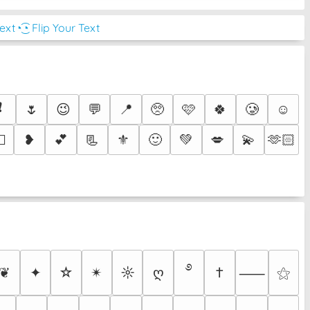
Text
◔͜͡◔ Flip Your Text
❗
🌷
😉
💬
📍
🥺
🩷
🍀
🥲
☺️
❥
💕
📃
⚜️
🙂
💚
💋
💫
🫶🏻
🔥
࿔
❦
✦
☆
✴︎
☼
ღ
†
⚝
⸺