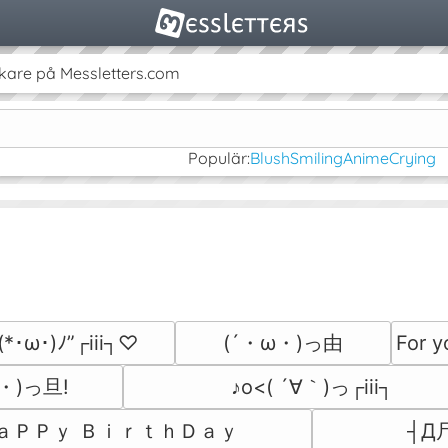
kare på Messletters.com
Populär:
Blush
Smiling
Anime
Crying
(´・ω・)っ由
For 
(*･ω･)ﾉ”┌iii┐♡
・∀・)っ旦!
♪o<( ´∀｀)っ┌iii┐
…ＨａＰＰｙ ＢｉｒｔｈＤａｙ
┤Д尸