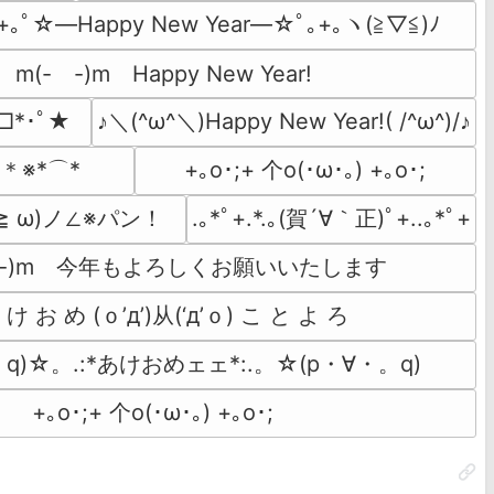
+｡ﾟ☆―Happy New Year―☆ﾟ｡+｡ヽ(≧▽≦)ﾉ
m(-　-)m　Happy New Year!
ョ□*･ﾟ★
♪＼(^ω^＼)Happy New Year!( /^ω^)/♪
*＊※*⌒*
+｡ο･;+ 个o(･ω･｡) +｡ο･;
(≧ ω)ノ∠※パン！
.｡*ﾟ+.*.｡(賀´∀｀正)ﾟ+..｡*ﾟ+
　-)m　今年もよろしくお願いいたします
 け お め (ｏ’д’)从(‘д’ｏ) こ と よ ろ
・q)☆。.:*あけおめェェ*:.。☆(p・∀・。q)
+｡ο･;+ 个o(･ω･｡) +｡ο･;　