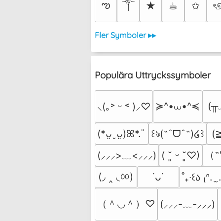
༒︎
ఌ
★
☕︎
✩
ৎ
Fler Symboler ▸▸
Populära Uttryckssymboler
≽^•⩊•^≼
(╥
⸜(｡˃ ᵕ ˂ )⸝♡
(
(*ᴗ͈ˬᴗ͈)ꕤ*.ﾟ
꒰ঌ(˶ˆᗜˆ˵)໒꒱
（˶
(⸝⸝⸝>﹏<⸝⸝⸝)
( ˘͈ ᵕ ˘͈♡)
(◞ ‸ ◟ㆀ)
˙ᴗ˙
˚₊‧꒰ა ₍ᐢ.  
（＾◡＾）♡
(⸝⸝⸝-﹏-⸝⸝⸝)