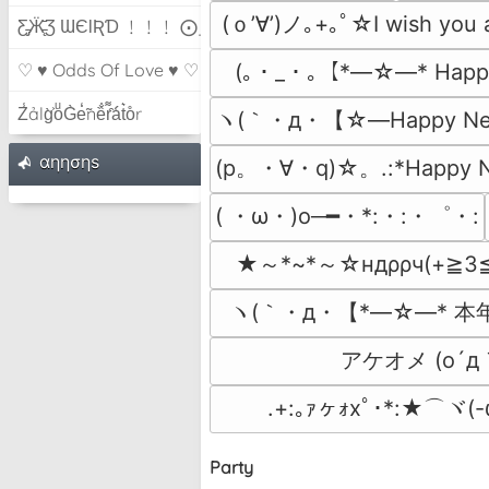
(ｏ’∀’)ノ｡+｡ﾟ☆I wish you
Ƹ̵̡Ӝ̵̨̄Ʒ ƜЄƖƦƊ ﹗﹗﹗ ⨀_⨀
♡ ♥ Odds Of Love ♥ ♡
(｡・_・｡【*―☆―* Happ
Z̾ảlg̀͐oͧG̀e̒̃nȅ̐r͌̑á͑t͛o̊r
ヽ(｀・д・【☆―Happy Ne
αηησηѕ
(p。・∀・q)☆。.:*Happy 
( ・ω・)o─━・*:・:・゜・:
★～*~*～☆ндρρч(+≧3
ヽ(｀・д・【*―☆―* 本
アケオメ (o´д
.+:｡ｧヶｫxﾟ･*:★⌒
Party