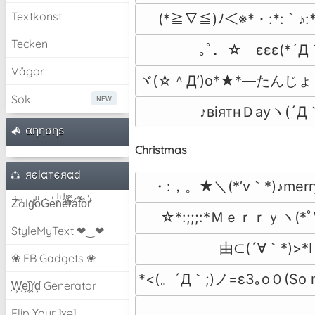
Textkonst
(*≧∇≦)ﾉ＜※*・:*:｀♪:
Tecken
｡ﾟ．☆　εεε(*´Д｀*
Vågor
ヾ(☆＾Д’)o*★*―たんじょ
Sök
♪вiятнＤауヽ(´Д｀
αηησηѕ
Christmas
яєlαтєяαd
・:，。★＼(*’v｀*)♪mer
Z̾̽ảlg̀͐ͭ̽oͧG̀e̒̃nͪȅͪͫ̏̐r͌̑á͑t͌̑͛o̊r̓̐
☆*:;;;:*Ｍｅｒｒｙヽ(*ﾟ∀
StyleMyText ❤‿❤
由⊂(´∀｀*)>*I 
❀ FB Gadgets ❀
*<(。´Д｀;)ノ=ε3｡o０(So m
͕͗W͕͕͗͗e͕͕͗͗i͕͕͗͗r͕͗d͕͗ Generator
Flip Your ʇxəʇ!