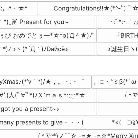
Congratulations!!★(*^-ﾟ)⌒
*:。*・☆*
)_畄 Present for you~
･:ﾟ*:･｡
ぅび おめでとぅ―*☆*o(‘Д＾★)ﾉﾞ
『BIRTH
*)ﾉ ♪ヽ(*´Д｀)ﾉDайсё♪
♪誕生日ヽ(・
ryXmas♪(*’v｀*)/★，。・:・゜
。∈・^ミβ(*´ω｀人
ﾟ)人(ﾟ∀ﾟ*)ﾉＸ’ｍａｓ*:;;;:*☆
(＾∇
got you a present~♪
any presents to give・・・)
*<(。⊃≧
(＾∇^*)ノ⌒☆ -=★ -=☆*Merry X