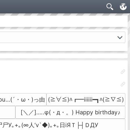
you…(´・ω・)っ由
(≧∀≦)ﾊ┏━iiiiii━┓ﾊ(≧∇≦)
[＼／]…..φ(・д・。) Happy birthday♪
尸У｡+｡(∞人’v`◆)｡+｡日iЯＴ├┤ＤДУ