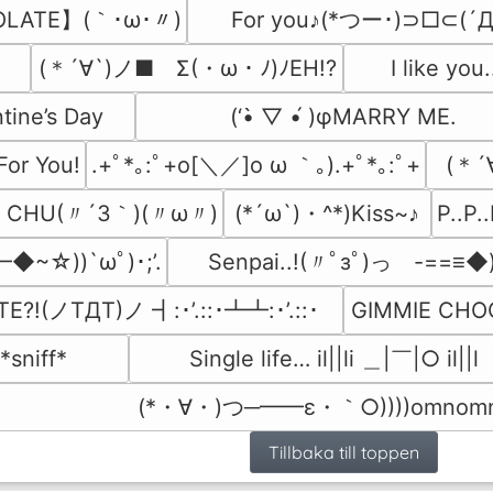
OLATE】(｀･ω･〃)
For you♪(*つー･)⊃□⊂(´
(＊´∀`)ノ■　Σ(・ω・ﾉ)ﾉEH!?
I like yo
tine’s Day
(‘•̀ ▽ •́ )φMARRY ME.
or You!
.+ﾟ*｡:ﾟ+o[＼／]o ω ｀｡).+ﾟ*｡:ﾟ+
(＊´
VE CHU(〃´3｀)(〃ω〃)
(*´ω`)・^*)Kiss~♪
P..P
◆~☆))`ωﾟ)･;’.
Senpai..!(〃ﾟзﾟ)っ　-==≡◆)
?!(ノTДT)ノ ┫:･’.::･┻┻:･’.::･
GIMMIE CHO
sniff*
Single life… il||li ＿|￣|○ il||l
(*・∀・)つ─━━ε・｀○))))omnom
Tillbaka till toppen