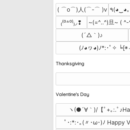
( ⌒o⌒)人(⌒-⌒ )v
٩(◕‿◕｡
~(=^‥^)旦~ ( ^-
₍⁽⁰꒫⁰⁾₎◞❢
(´△｀)♪
(ﾉ◕ヮ◕)ﾉ*:･ﾟ✧ ╘[◉
Thanksgiving
Valentine's Day
ヽ(●´∀｀)/【ﾟ+｡:.ﾟ♪Hap
ﾟ･:*:･｡(〃･ω･)ﾉ Happy V