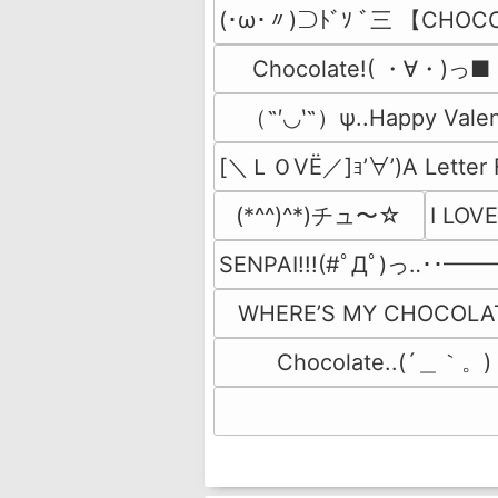
(･ω･〃)⊃ﾄﾞｿ ﾞ三 【CHOC
Chocolate!( ・∀・)っ■
（˶′◡‵˶）ψ..Happy Valen
[＼ＬＯVЁ／]ｮ’∀’)A Letter F
(*^^)^*)チュ〜☆
I LO
SENPAI!!!(#ﾟДﾟ)っ‥･･━━━
WHERE’S MY CHOCOLATE
Chocolate..(´＿｀。) *