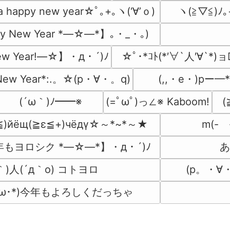
 a happy new year☆ﾟ｡+｡ヽ(‘∀’ｏ)
ヽ(≧▽≦)ﾉ｡
y New Year *―☆―*】｡・_・｡)
w Year!―☆】・д・´)ﾉ
☆ﾟ･*ｺﾄ(*′∀`人′∀`*)
New Year*:.。☆(p・∀・。q)
(,,・e・)pー━
(´ω｀)ﾉ━━※
(=ﾟωﾟ)っ∠※ Kaboom!
≦)йёщ(≧ε≦+)чёдγ☆～*~*～★
m(-
年もヨロシク *―☆―*】・д・´)ﾉ
あ
｀)人(´д｀o) コトヨロ
(p。・∀
ヾ(-ω･*)今年もよろしくだっちゃ