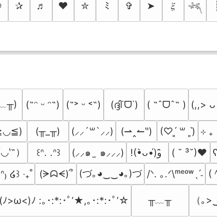
୭
✰
♬
❤
✮
ﾐ
✞
➤
𝜉
𓆈
﹏╥)
(ദ്ദി˙ᗜ˙)
( ˶ˆᗜˆ˵ )
(˶ᵔ ᵕ ᵔ˶)
(˶˃ ᵕ ˂˶)
(,,> ᴗ
≧◡≦)
(╥_╥)
(⇀‸↼‶)
⊹ ₊
(⸝⸝´꒳`⸝⸝)
(♡ˊ͈ ꒳ ˋ͈)
′◡‵˶）
(⸝⸝๑  ̫ ๑⸝⸝⸝)
( ˘ ³˘)♥
ʕ
꒰ᐢ. .ᐢ꒱
!(•̀ᴗ•́)و ̑̑
(づ｡◕‿‿◕｡)づ
(
(ᗒᗣᗕ)՞
/ᐠ. ｡.ᐟ\ᵐᵉᵒʷˎˊ˗
̫.ᐢ₎ ໒꒱ ‧₊˚
╥﹏╥
（｡>
(ﾉ>ω<)ﾉ :｡･:*:･ﾟ’★,｡･:*:･ﾟ’☆