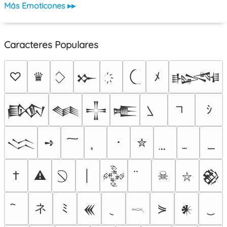
Más Emoticones ▸▸
Caracteres Populares
♡
♛
ﾒ
𒁍
𒈙
ｼ
𒁃
𒈝
𒋲
𒍫
➺
･
✮
𒈱
†
⚠
│
☠
𒅒
𒆙
⛥
ネ
ﾐ
⋟
𒌍
𒀭
𓎖