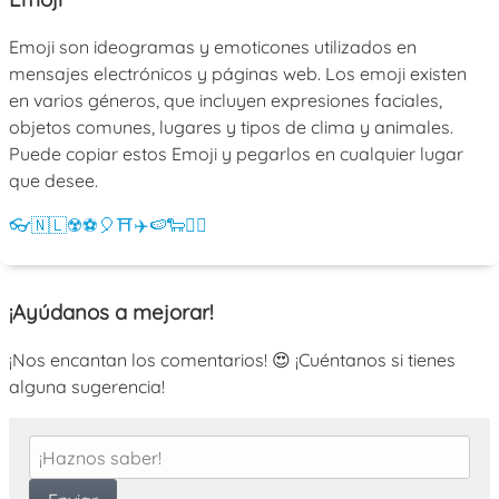
Emoji son ideogramas y emoticones utilizados en
mensajes electrónicos y páginas web. Los emoji existen
en varios géneros, que incluyen expresiones faciales,
objetos comunes, lugares y tipos de clima y animales.
Puede copiar estos Emoji y pegarlos en cualquier lugar
que desee.
👓
🇳🇱
☢️
⚽
🎈
⛩️
✈️
🍉
🐑
💁‍♀️
¡Ayúdanos a mejorar!
¡Nos encantan los comentarios! 😍 ¡Cuéntanos si tienes
alguna sugerencia!