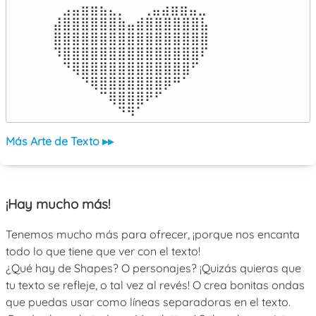
⠀⣠⣤⣶⣶⣦⣄⡀  ⠀⢀⣤⣴⣶⣶⣤⣀⠀

⣼⣿⣿⣿⣿⣿⣿⣷⣤⣾⣿⣿⣿⣿⣿⣿⣧

⣿⣿⣿⣿⣿⣿⣿⣿⣿⣿⣿⣿⣿⣿⣿⣿⣿

⠹⣿⣿⣿⣿⣿⣿⣿⣿⣿⣿⣿⣿⣿⣿⣿⠏

⠀⠙⢿⣿⣿⣿⣿⣿⣿⣿⣿⣿⣿⣿⣿⠋⠀

⠀⠀⠀⠙⢿⣿⣿⣿⣿⣿⣿⣿⡿⠛⠁⠀⠀

⠀⠀⠀⠀⠀⠉⢿⣿⣿⣿⠟⠋⠀⠀⠀⠀⠀

⠀⠀⠀⠀⠀⠀⠀⠙⠻⠁⠀⠀⠀⠀⠀⠀⠀⠀⠀⠀⠀⠀⠀
Más Arte de Texto ▸▸
¡Hay mucho más!
Tenemos mucho más para ofrecer, ¡porque nos encanta
todo lo que tiene que ver con el texto!
¿Qué hay de Shapes? O personajes? ¡Quizás quieras que
tu texto se refleje, o tal vez al revés! O crea bonitas ondas
que puedas usar como líneas separadoras en el texto.