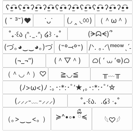
ʕ•̫͡•ʕ•̫͡•ʔ•̫͡•ʔ•̫͡•ʕ•̫͡•ʔ•̫͡•ʕ•̫͡•ʕ•̫͡•ʔ•̫͡•ʔ•̫͡•
(◞ ‸ ◟ㆀ)
（＾ω＾）
( ˘ ³˘)♥
˙ᴗ˙
(ᗒᗣᗕ)՞
˚₊‧꒰ა ₍ᐢ.  ̫.ᐢ₎ ໒꒱ ‧₊˚
(づ｡◕‿‿◕｡)づ
(˶º⤙º˶)
/ᐠ. ｡.ᐟ\ᵐᵉᵒʷˎˊ˗
(＾▽＾)
ᜊ( ‘ ⩊ ‘𖦹)ᜊ
(¬_¬”)
（＾◡＾）♡
╥﹏╥
≧◡≦
(ﾉ>ω<)ﾉ :｡･:*:･ﾟ’★,｡･:*:･ﾟ’☆
(⸝⸝⸝-﹏-⸝⸝⸝)
˚₊‧꒰ა.  .໒꒱ ‧₊˚
≽^•༚• ྀིྀ≼
（｡>‿‿<｡ ）
𓆩♡𓆪