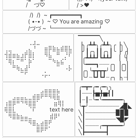
/    づ♡
/ >❤️
 /)  /)  ~ ┏━━━━━━━━┓

( •-• )  ~ ♡ You are amazing ♡

/づづ ~ ┗━━━━━━━━┛
▔▔▔▔▔╲

⠀⠀⠀⠀⠀⠀⢀⣰⣀⠀⠀⠀⠀⠀⠀⠀⠀

▕╮╭┻┻╮╭┻┻╮╭▕╮╲

⢀⣀⠀⠀⠀⢀⣄⠘⠀⠀⣶⡿⣷⣦⣾⣿⣧

▕╯┃╭╮┃┃╭╮┃╰▕╯╭▏

⢺⣾⣶⣦⣰⡟⣿⡇⠀⠀⠻⣧⠀⠛⠀⡘⠏

▕╭┻┻┻┛┗┻┻┛  ▕  ╰▏

⠈⢿⡆⠉⠛⠁⡷⠁⠀⠀⠀⠉⠳⣦⣮⠁⠀

▕╰━━━┓┈┈┈╭╮▕╭╮▏

⠀⠀⠛⢷⣄⣼⠃⠀⠀⠀⠀⠀⠀⠉⠀⠠⡧

▕╭╮╰┳┳┳┳╯╰╯▕╰╯▏

⠀⠀⠀⠀⠉⠋⠀⠀⠀⠠⡥⠄⠀⠀⠀⠀⠀
▕╰╯┈┗┛┗┛┈╭╮▕╮┈▏
╭━┳━╭━╭━╮╮

⠀⠀⠀⠀⠀⠀⠀⠀⠀⣠⣶⣶⣶⣦⠀⠀

┃┈┈┈┣▅╋▅┫┃

⠀⠀⣠⣤⣤⣄⣀⣾⣿⠟⠛⠻⢿⣷⠀

┃┈┃┈╰━╰━━━━━━╮

⢰⣿⡿⠛⠙⠻⣿⣿⠁⠀⠀ ⠀⣶⢿⡇

╰┳╯┈┈┈┈┈┈┈┈┈◢▉◣

⢿⣿⣇⠀⠀⠀⠈⠏⠀⠀⠀ text here

╲┃┈┈┈┈┈┈┈┈┈▉▉▉

⠀⠻⣿⣷⣦⣤⣀⠀⠀⠀ ⠀⣾⡿⠃⠀

╲┃┈┈┈┈┈┈┈┈┈◥▉◤

⠀⠀⠀⠀⠉⠉⠻⣿⣄⣴⣿⠟⠀⠀⠀

╲┃┈┈┈┈╭━┳━━━━╯

⠀⠀⠀⠀⠀⠀⠀⠀⣿⡿⠟⠁⠀⠀⠀
╲┣━━━━━━┫﻿