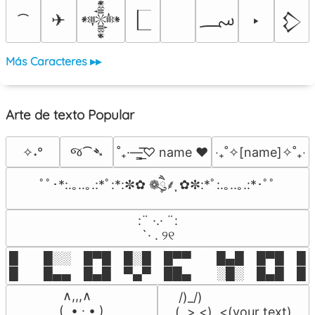
؄
✈
‣
𒀱
𒁷
Más Caracteres ▸▸
Arte de texto Popular
જ⁀➴
✧˖°
˚₊·—̳͟͞͞♡ name ♥️
‎‧₊˚✧[name]✧˚₊‧
ﾟﾟ･*:.｡..｡.:*ﾟ:*:✼✿ ❁ཻུ۪۪⸙͎ ✿✼:*ﾟ:.｡..｡.:*･ﾟﾟ
⠀:¨ ·.· ¨:⠀

⠀ `· . ୨୧⠀
█  █░░ █▀█ █░█ █▀▀  █▄█ █▀█ █░█
█  █▄▄ █▄█ ▀▄▀ ██▄  ░█░ █▄█ █▄
 ∧,,,∧

 /)_/)

(  ̳• · • ̳)

(,,>.<)  <(your text)
