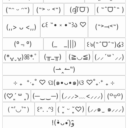
(ദ്ദി˙ᗜ˙)
( ˶ˆᗜˆ˵ )
(˶ᵔ ᵕ ᵔ˶)
(˶˃ ᵕ ˂˶)
૮꒰ ˶• ༝ •˶꒱ა ♡
(˶˃⤙˂˶)
(,,> ᴗ <,,)
(º﹃º)
(_　_|||)
꒰ঌ(˶ˆᗜˆ˵)໒꒱
(╥_╥)
(≧◡≦)
(*ᴗ͈ˬᴗ͈)ꕤ*.ﾟ
(⸝⸝´꒳`⸝⸝)
(⇀‸↼‶)
⊹ ₊  ⁺‧₊˚ ♡ ପ(๑•ᴗ•๑)ଓ ♡˚₊‧⁺ ₊ ⊹
(─‿‿─)
(⸝⸝⸝>﹏<⸝⸝⸝)
(♡ˊ͈ ꒳ ˋ͈)
(꒪▿꒪)
（˶′◡‵˶）
(⸝⸝๑  ̫ ๑⸝⸝⸝)
꒰ᐢ. .ᐢ꒱
( ˘͈ ᵕ ˘͈♡)
!(•̀ᴗ•́)و ̑̑