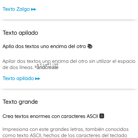
Texto Zalgo ▸▸
Texto apilado
Apila dos textos uno encima del otro 📚
Apilar dos textos uno encima del otro sin utilizar el espacio
de dos líneas. ᵇaͤnͨdͬcͤrͣeͭaͥtͮeͤ
Texto apilado ▸▸
Texto grande
Crea textos enormes con caracteres ASCII 🅰️
Impresiona con este grandes letras, también conocidos
como texto ASCII, hechos de los caracteres del teclado