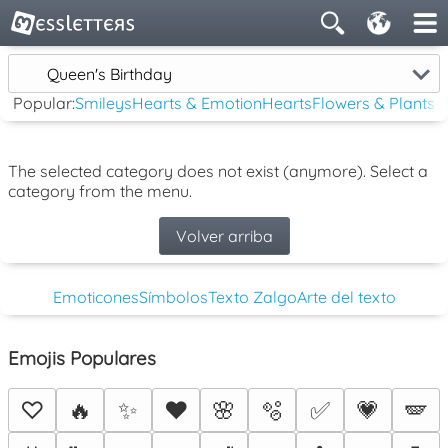
Queen's Birthday
Popular:
Smileys
Hearts & Emotion
Hearts
Flowers & Plants
The selected category does not exist (anymore). Select a
category from the menu.
Volver arriba
Emoticones
Símbolos
Texto Zalgo
Arte del texto
Emojis Populares
♡
🔥
✨
❤️
🌸
🫧
✅
💗
🪽