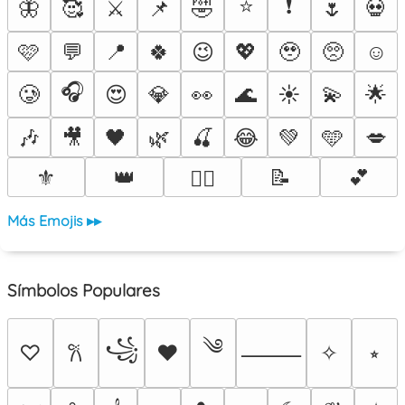
⭐
❗
🦋
🥰
⚔️
📌
🤣
🌷
💀
🩷
💬
📍
🍀
😉
💖
🥹
🥺
☺️
🎧
🥲
😍
💎
👀
🌊
☀️
💫
🌟
🎶
🎥
🖤
🌿
🍒
😂
💚
🩵
💋
⚜️
👑
📝
💕
❤️‍🔥
Más Emojis ▸▸
Símbolos Populares
༄
꧁
♡
♥
✧
⭒
𐙚
⸻