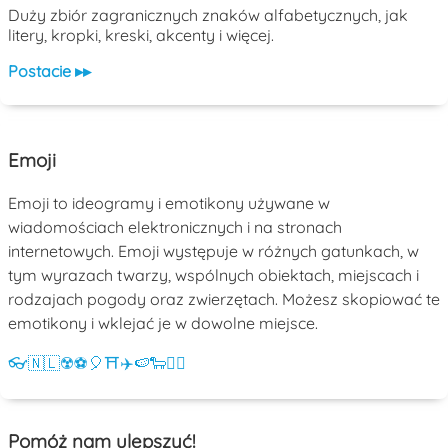
Duży zbiór zagranicznych znaków alfabetycznych, jak
litery, kropki, kreski, akcenty i więcej.
Postacie ▸▸
Emoji
Emoji to ideogramy i emotikony używane w
wiadomościach elektronicznych i na stronach
internetowych. Emoji występuje w różnych gatunkach, w
tym wyrazach twarzy, wspólnych obiektach, miejscach i
rodzajach pogody oraz zwierzętach. Możesz skopiować te
emotikony i wklejać je w dowolne miejsce.
👓
🇳🇱
☢️
⚽
🎈
⛩️
✈️
🍉
🐑
💁‍♀️
Pomóż nam ulepszyć!