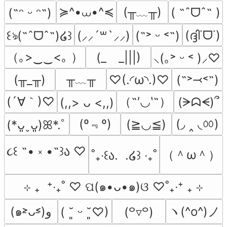
≽^•⩊•^≼
(╥﹏╥)
( ˶ˆᗜˆ˵ )
(˶ᵔ ᵕ ᵔ˶)
(ദ്ദി˙ᗜ˙)
꒰ঌ(˶ˆᗜˆ˵)໒꒱
(⸝⸝´꒳`⸝⸝)
(˶˃ ᵕ ˂˶)
（｡>‿‿<｡ ）
(_　_|||)
⸜(｡˃ ᵕ ˂ )⸝♡
╥﹏╥
(╥_╥)
♡(.◜ω◝.)♡
(˶˃⤙˂˶)
(´∀｀)♡
（˶′◡‵˶）
(ᗒᗣᗕ)՞
(,,> ᴗ <,,)
(º﹃º)
(◞ ‸ ◟ㆀ)
(≧◡≦)
(*ᴗ͈ˬᴗ͈)ꕤ*.ﾟ
૮꒰ ˶• ༝ •˶꒱ა ♡
（＾ω＾）
˚₊‧꒰ა.  .໒꒱ ‧₊˚
⊹ ₊  ⁺‧₊˚ ♡ ପ(๑•ᴗ•๑)ଓ ♡˚₊‧⁺ ₊ ⊹
ヽ(^o^)ノ
(๑˃̵ᴗ˂̵)و
( ˘͈ ᵕ ˘͈♡)
(꒪▿꒪)