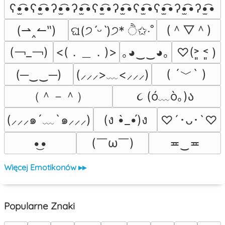
ʕ•̫͡•ʕ•̫͡•ʔ•̫͡•ʔ•̫͡•ʕ•̫͡•ʔ•̫͡•ʕ•̫͡•ʕ•̫͡•ʔ•̫͡•ʔ•̫͡•
(＾▽＾)
(⇀‸↼‶)
ଘ(੭ˊᵕˋ)੭* ੈ✩‧˚
(￢_￢)
<(．＿．)>
｡◕‿‿◕｡
♡(˃͈ ˂͈ )
( ´﹀` )
(─‿‿─)
(⸝⸝⸝>﹏<⸝⸝⸝)
（＾－＾）
૮ (ó﹏ò｡)ა 
(⸝⸝⸝๑´﹏`๑⸝⸝⸝)
(ง •̀_•́)ง
♡´･ᴗ･`♡
(￣ω￣﻿)
•͜•
≖‿≖
Więcej Emotikonów ▸▸
Popularne Znaki