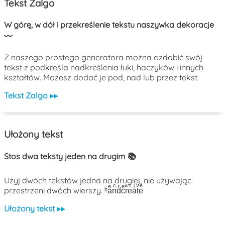
Tekst Zalgo
W górę, w dół i przekreślenie tekstu naszywka dekoracje
〰️
Z naszego prostego generatora można ozdobić swój
tekst z podkreśla nadkreślenia łuki, haczyków i innych
kształtów. Możesz dodać je pod, nad lub przez tekst.
Tekst Zalgo ▸▸
Ułożony tekst
Stos dwa teksty jeden na drugim 📚
Użyj dwóch tekstów jedna na drugiej, nie używając
przestrzeni dwóch wierszy. ᵇaͤnͨdͬcͤrͣeͭaͥtͮeͤ
Ułożony tekst ▸▸