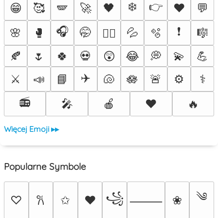
❄️
👉
😁
🥰
🪽
🚀
🖤
♥️
💬
🎧
❗
🌸
🥊
🤭
💦
🫧
🎼
❤️‍🔥
🍂
🌷
🍀
💀
😲
😂
💭
💫
💪
✈️
⚔️
📣
📘
🐚
🪷
🚨
⚙️
⚕️
📻
🎤
🍎
❤️
🔥
Więcej Emoji ▸▸
Popularne Symbole
༄
꧁
♡
✩
♥
❀
𐙚
⸻