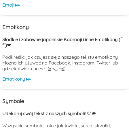
Emoji ▸▸
Emotikony
Słodkie i zabawne japońskie Kaomoji i inne Emotikony ( ˘
³˘)❤
Podkreślić, jak czujesz się z naszego tekstu emotikony.
Można ich używać na Facebook, Instagram, Twitter lub
gdziekolwiek chcesz! ≧◔◡◔≦
Emotikony ▸▸
Symbole
Udekoruj swój tekst z naszych symboli! ♡ ❀
Wszystkie symbole, takie jak kwiaty, serca, strzałki,