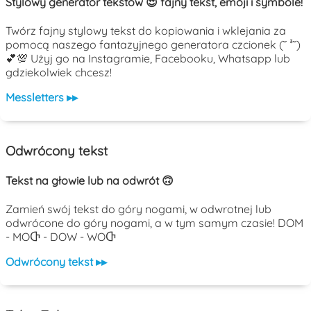
Stylowy generator tekstów 😍 fajny tekst, emoji i symbole!
Twórz fajny stylowy tekst do kopiowania i wklejania za
pomocą naszego fantazyjnego generatora czcionek (˘ ³˘)
💕💯 Użyj go na Instagramie, Facebooku, Whatsapp lub
gdziekolwiek chcesz!
Messletters ▸▸
Odwrócony tekst
Tekst na głowie lub na odwrót 🙃
Zamień swój tekst do góry nogami, w odwrotnej lub
odwrócone do góry nogami, a w tym samym czasie! DOM
- MOႧ - DOW - WOႧ
Odwrócony tekst ▸▸