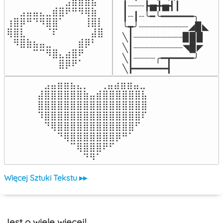
⠀⠀⠀⠀⠀⠀⠀⠀⠀⣠⣶⣶⣶⣦⠀⠀

┃┈┈┈┣▅╋▅┫┃

⠀⠀⣠⣤⣤⣄⣀⣾⣿⠟⠛⠻⢿⣷⠀

┃┈┃┈╰━╰━━━━━━╮

⢰⣿⡿⠛⠙⠻⣿⣿⠁⠀⠀⠀⢸⣿⡇

╰┳╯┈┈┈┈┈┈┈┈┈◢▉◣

⢿⣿⣇⠀⠀⠀⠈⠏⠀⠀⠀⠀⠀⣼⣿⠀

╲┃┈┈┈┈┈┈┈┈┈▉▉▉

⠀⠻⣿⣷⣦⣤⣀⠀⠀⠀⠀⣾⡿⠃⠀

╲┃┈┈┈┈┈┈┈┈┈◥▉◤

⠀⠀⠀⠀⠉⠉⠻⣿⣄⣴⣿⠟⠀⠀⠀

╲┃┈┈┈┈╭━┳━━━━╯

⠀⠀⠀⠀⠀⠀⠀⠀⣿⡿⠟⠁⠀⠀⠀⠀
╲┣━━━━━━┫﻿
⠀⣠⣤⣶⣶⣦⣄⡀  ⠀⢀⣤⣴⣶⣶⣤⣀⠀

⣼⣿⣿⣿⣿⣿⣿⣷⣤⣾⣿⣿⣿⣿⣿⣿⣧

⣿⣿⣿⣿⣿⣿⣿⣿⣿⣿⣿⣿⣿⣿⣿⣿⣿

⠹⣿⣿⣿⣿⣿⣿⣿⣿⣿⣿⣿⣿⣿⣿⣿⠏

⠀⠙⢿⣿⣿⣿⣿⣿⣿⣿⣿⣿⣿⣿⣿⠋⠀

⠀⠀⠀⠙⢿⣿⣿⣿⣿⣿⣿⣿⡿⠛⠁⠀⠀

⠀⠀⠀⠀⠀⠉⢿⣿⣿⣿⠟⠋⠀⠀⠀⠀⠀

⠀⠀⠀⠀⠀⠀⠀⠙⠻⠁⠀⠀⠀⠀⠀⠀⠀⠀⠀⠀⠀⠀⠀
Więcej Sztuki Tekstu ▸▸
Jest o wiele więcej!