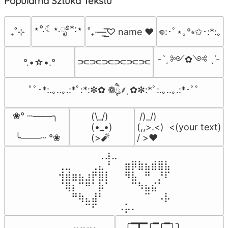
Popularna Sztuka Tekstu
⋆°.☾⋆.ೃ࿔*:⋆
₊˚⊹
˚₊·—̳͟͞͞♡ name ♥️
𖦹:･ﾟ⋆｡°⭒✩･:*:｡
-ˋˏ ༻✿༺ ˎˊ-
⫘⫘⫘⫘⫘⫘
°.•☆•.°
ﾟﾟ･*:.｡..｡.:*ﾟ:*:✼✿ ❁ཻུ۪۪⸙͎ ✿✼:*ﾟ:.｡..｡.:*･ﾟﾟ
❀° ┄───╮

(\_/)

 /)_/)

(•_•)

(,,>.<)  <(your text)

 ╰───┄ °❀
(>🧨
/ >❤️
⠀⠀⠀⠀⠀⠀⢀⣰⣀⠀⠀⠀⠀⠀⠀⠀⠀

⢀⣀⠀⠀⠀⢀⣄⠘⠀⠀⣶⡿⣷⣦⣾⣿⣧

⢺⣾⣶⣦⣰⡟⣿⡇⠀⠀⠻⣧⠀⠛⠀⡘⠏

⠈⢿⡆⠉⠛⠁⡷⠁⠀⠀⠀⠉⠳⣦⣮⠁⠀

⠀⠀⠛⢷⣄⣼⠃⠀⠀⠀⠀⠀⠀⠉⠀⠠⡧

⠀⠀⠀⠀⠉⠋⠀⠀⠀⠠⡥⠄⠀⠀⠀⠀⠀
╭━┳━╭━╭━╮╮
