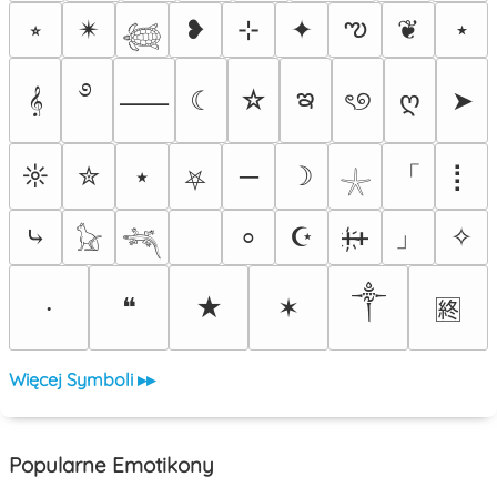
ఌ
⭒
✴︎
❥
⊹
✦
❦
⋆
𓆉
࿔
ఇ
𝄞
☾
☆
ৎ୭
ღ
➤
⸺
「
☼
✮
⭑
─
☽
⡇
⛧
𓇼
」
⤷
☪
ᚐ҉ᚐ
✧
⸰
𓃠
𓆈
༒
❝
★
✶
⸱
🈡
Więcej Symboli ▸▸
Popularne Emotikony