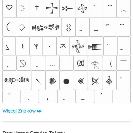
♡
†
𒋲
𒁍
𒈔
𒈙
𒌐
ネ
𐌔
٠
𐊵
𒅒
𒍫
⒇
（
￣
…
𓂀
𒀰
𒀹
𒆎
𒊹
𒌍
𒍮
𒎓
Więcej Znaków ▸▸