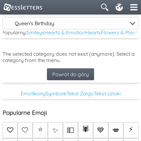
Queen's Birthday
Popularny:
Smileys
Hearts & Emotion
Hearts
Flowers & Plants
The selected category does not exist (anymore). Select a
category from the menu.
Powrót do góry
Emotikony
Symbole
Tekst Zalgo
Tekst sztuki
Popularne Emoji
⭐
🕷️
⚡
♡
🤍
✨
💵
💙
💋