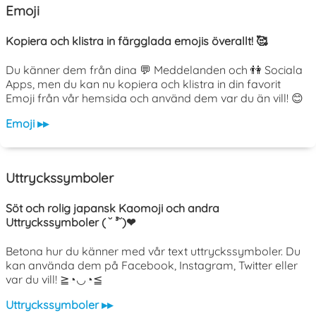
Emoji
Kopiera och klistra in färgglada emojis överallt! 🥰
Du känner dem från dina 💬 Meddelanden och 👫 Sociala
Apps, men du kan nu kopiera och klistra in din favorit
Emoji från vår hemsida och använd dem var du än vill! 😊
Emoji ▸▸
Uttryckssymboler
Söt och rolig japansk Kaomoji och andra
Uttryckssymboler ( ˘ ³˘)❤
Betona hur du känner med vår text uttryckssymboler. Du
kan använda dem på Facebook, Instagram, Twitter eller
var du vill! ≧◔◡◔≦
Uttryckssymboler ▸▸