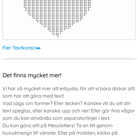
⣿⣿⣿⣿⣿⣿⣿⣿⣿⣿⣿⣿⣿⣿⣿⣿⣿

⠹⣿⣿⣿⣿⣿⣿⣿⣿⣿⣿⣿⣿⣿⣿⣿⠏

⠀⠙⢿⣿⣿⣿⣿⣿⣿⣿⣿⣿⣿⣿⣿⠋⠀

⠀⠀⠀⠙⢿⣿⣿⣿⣿⣿⣿⣿⡿⠛⠁⠀⠀

⠀⠀⠀⠀⠀⠉⢿⣿⣿⣿⠟⠋⠀⠀⠀⠀⠀

⠀⠀⠀⠀⠀⠀⠀⠙⠻⠁⠀⠀⠀⠀⠀⠀⠀⠀⠀⠀⠀⠀⠀
Fler Textkonst ▸▸
Det finns mycket mer!
Vi har så mycket mer att erbjuda, för att vi bara älskar allt
som har att göra med text!
Vad sägs om former? Eller tecken? Kanske vill du att din
text speglas, eller kanske upp och ner! Eller gör fina vågor
som du kan använda som separatorlinjer i text.
Du kan göra allt på Messletters! Ta en titt genom
huvudmenyn till vänster. Eller på mobilen, klicka på