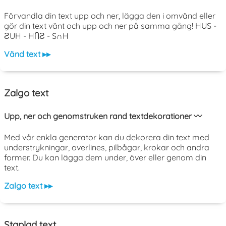
Förvandla din text upp och ner, lägga den i omvänd eller
gör din text vänt och upp och ner på samma gång! HUS -
ƧUH - HႶƧ - S∩H
Vänd text ▸▸
Zalgo text
Upp, ner och genomstruken rand textdekorationer 〰️
Med vår enkla generator kan du dekorera din text med
understrykningar, overlines, pilbågar, krokar och andra
former. Du kan lägga dem under, över eller genom din
text.
Zalgo text ▸▸
Staplad text