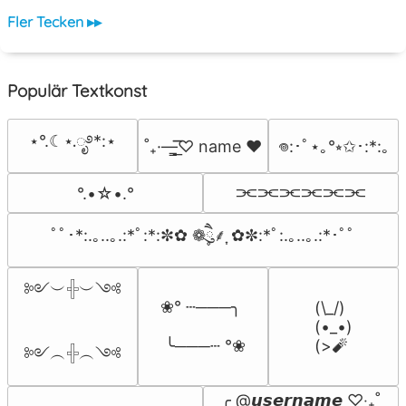
Fler Tecken ▸▸
Populär Textkonst
⋆°.☾⋆.ೃ࿔*:⋆
˚₊·—̳͟͞͞♡ name ♥️
𖦹:･ﾟ⋆｡°⭒✩･:*:｡
⫘⫘⫘⫘⫘⫘
°.•☆•.°
ﾟﾟ･*:.｡..｡.:*ﾟ:*:✼✿ ❁ཻུ۪۪⸙͎ ✿✼:*ﾟ:.｡..｡.:*･ﾟﾟ
༻︶𓏶︶༺

❀° ┄───╮

(\_/)

(•_•)

 ╰───┄ °❀
(>🧨
༻︵𓏶︵༺
╭ @𝙪𝙨𝙚𝙧𝙣𝙖𝙢𝙚 ♡‧₊˚
