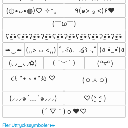
٩(๑> ₃ <)۶♥
(◍•ᴗ•◍)♡ ✧*。
(￣ω￣﻿)
ʕ•̫͡•ʕ•̫͡•ʔ•̫͡•ʔ•̫͡•ʕ•̫͡•ʔ•̫͡•ʕ•̫͡•ʕ•̫͡•ʔ•̫͡•ʔ•̫͡•
≖‿≖
(ง •̀_•́)ง
(,,> ᴗ <,,)
˚₊‧꒰ა.  .໒꒱ ‧₊˚
( ´﹀` )
(◡‿◡✿)
(꒪▿꒪)
૮꒰ ˶• ༝ •˶꒱ა ♡
(ㅇㅅㅇ)
(⸝⸝⸝๑´﹏`๑⸝⸝⸝)
♡(˃͈ ˂͈ )
(´ ▽｀)ｏ♥♡
Fler Uttryckssymboler ▸▸