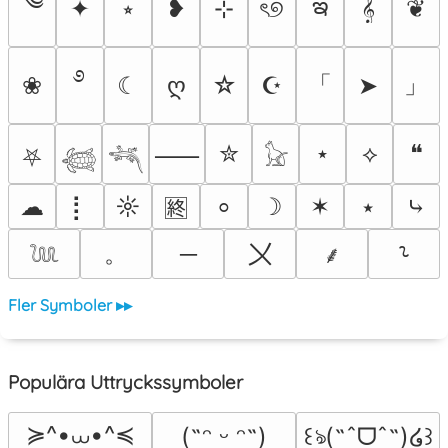
༄
ఇ
✦
⭒
❥
⊹
ৎ୭
𝄞
❦
࿔
「
」
❀
☾
ღ
☆
☪
➤
✮
⋆
⟡
❝
⸺
⛧
𓆉
𓆈
𓃠
☁
⡇
☼
☽
✶
⭑
⤷
⸰
🈡
。
〤
─
⸙
⸊
𓆙
Fler Symboler ▸▸
Populära Uttryckssymboler
≽^•⩊•^≼
(˶ᵔ ᵕ ᵔ˶)
꒰ঌ(˶ˆᗜˆ˵)໒꒱