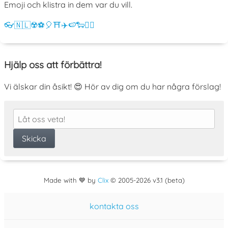
Emoji och klistra in dem var du vill.
👓
🇳🇱
☢️
⚽
🎈
⛩️
✈️
🍉
🐑
💁‍♀️
Hjälp oss att förbättra!
Vi älskar din åsikt! 😍 Hör av dig om du har några förslag!
Made with 💙 by
Clix
©
2005
-2026 v3.1 (beta)
kontakta oss