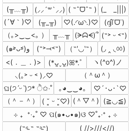
(╥﹏╥)
( ˶ˆᗜˆ˵ )
(_　_|||)
(⸝⸝´꒳`⸝⸝)
(´∀｀)♡
(╥_╥)
♡(.◜ω◝.)♡
(ദ്ദി˙ᗜ˙)
（｡>‿‿<｡ ）
╥﹏╥
(ᗒᗣᗕ)՞
(˶˃ ᵕ ˂˶)
（˶′◡‵˶）
(◞ ‸ ◟ㆀ)
(๑˃̵ᴗ˂̵)و
(˶˃⤙˂˶)
<(．＿．)>
ヽ(^o^)ノ
(*ᴗ͈ˬᴗ͈)ꕤ*.ﾟ
（＾ω＾）
⸜(｡˃ ᵕ ˂ )⸝♡
｡◕‿‿◕｡
ଘ(੭ˊᵕˋ)੭* ੈ✩‧˚
♡´･ᴗ･`♡
（＾－＾）
(＾▽＾)
(≧◡≦)
( ˘͈ ᵕ ˘͈♡)
⊹ ₊  ⁺‧₊˚ ♡ ପ(๑•ᴗ•๑)ଓ ♡˚₊‧⁺ ₊ ⊹
( //>///<//)
(˵ᵕ̴᷄ ˶̫ ˶ᵕ̴᷅˵)