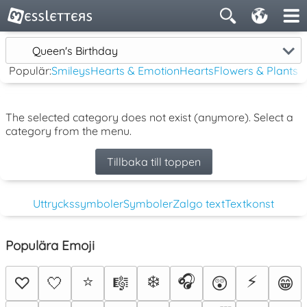
Queen's Birthday
Populär:
Smileys
Hearts & Emotion
Hearts
Flowers & Plants
The selected category does not exist (anymore). Select a
category from the menu.
Tillbaka till toppen
Uttryckssymboler
Symboler
Zalgo text
Textkonst
Populära Emoji
⭐
❄️
🎧
⚡
♡
🤍
🎼
😲
😁