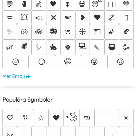
💬
🥊
🍎
🖤
🌷
💀
😴
💙
❤️‍🔥
💋
💥
📣
❌
🪽
❥
♥️
🌌
🫟
📻
✨
🐚
🪷
🍈
☀️
💵
🌠
🍂
🕷️
💻
🌿
🎈
🐇
🍀
🍡
🥷
🥳
😔
😏
🤭
😜
🙃
Mer Emoji ▸▸
Populära Symboler
꧁
ఌ
♡
✩
♥
✴︎
𐙚
⸻