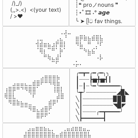
 /)_/)

┆❝ proノnouns ❞

(,,>.<)  <(your text)

┆⋆˚ 🎞️ ˖° 𝙖𝙜𝙚

/ >❤️
╰ ➤ ᥫට fav things.
⠀⠀⠀⠀⠀⠀⢀⣰⣀⠀⠀⠀⠀⠀⠀⠀⠀

⢀⣀⠀⠀⠀⢀⣄⠘⠀⠀⣶⡿⣷⣦⣾⣿⣧

⢺⣾⣶⣦⣰⡟⣿⡇⠀⠀⠻⣧⠀⠛⠀⡘⠏

⠈⢿⡆⠉⠛⠁⡷⠁⠀⠀⠀⠉⠳⣦⣮⠁⠀

⠀⠀⠛⢷⣄⣼⠃⠀⠀⠀⠀⠀⠀⠉⠀⠠⡧

⠀⠀⠀⠀⠉⠋⠀⠀⠀⠠⡥⠄⠀⠀⠀⠀⠀
╭━┳━╭━╭━╮╮

⠀⠀⠀⠀⠀⠀⠀⠀⠀⣠⣶⣶⣶⣦⠀⠀

┃┈┈┈┣▅╋▅┫┃

⠀⠀⣠⣤⣤⣄⣀⣾⣿⠟⠛⠻⢿⣷⠀

┃┈┃┈╰━╰━━━━━━╮

⢰⣿⡿⠛⠙⠻⣿⣿⠁⠀⠀⠀⢸⣿⡇

╰┳╯┈┈┈┈┈┈┈┈┈◢▉◣

⢿⣿⣇⠀⠀⠀⠈⠏⠀⠀⠀⠀⠀⣼⣿⠀

╲┃┈┈┈┈┈┈┈┈┈▉▉▉

⠀⠻⣿⣷⣦⣤⣀⠀⠀⠀⠀⣾⡿⠃⠀

╲┃┈┈┈┈┈┈┈┈┈◥▉◤

⠀⠀⠀⠀⠉⠉⠻⣿⣄⣴⣿⠟⠀⠀⠀

╲┃┈┈┈┈╭━┳━━━━╯

⠀⠀⠀⠀⠀⠀⠀⠀⣿⡿⠟⠁⠀⠀⠀⠀
╲┣━━━━━━┫﻿
⠀⣠⣤⣶⣶⣦⣄⡀  ⠀⢀⣤⣴⣶⣶⣤⣀⠀

⣼⣿⣿⣿⣿⣿⣿⣷⣤⣾⣿⣿⣿⣿⣿⣿⣧
