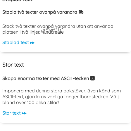
Stapla två texter ovanpå varandra 📚
Stack två texter ovanpå varandra utan att använda
platsen i två linjer. ᵇaͤnͨdͬcͤrͣeͭaͥtͮeͤ
Staplad text ▸▸
Stor text
Skapa enorma texter med ASCII -tecken 🅰️
Imponera med denna stora bokstäver, även känd som
ASCII-text, gjorda av vanliga tangentbordstecken. Välj
bland över 100 olika stilar!
Stor text ▸▸