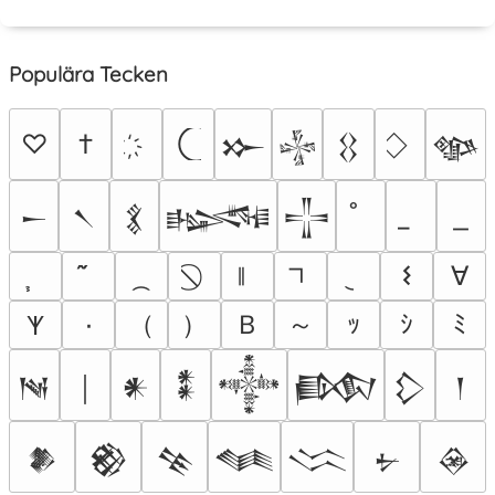
Populära Tecken
♡
†
𒁍
𒈔
𒌐
𒀲
𒀸
𒀹
𒃽
𒈙
𒋲
𐌔
∀
（
）
Ｂ
～
٠
ｯ
ｼ
ﾐ
𐊵
𒀃
￨
𒀭
𒀮
𒀱
𒁃
𒁷
𒁹
𒆎
𒆙
𒆚
𒈝
𒈱
𒉡
𒊲