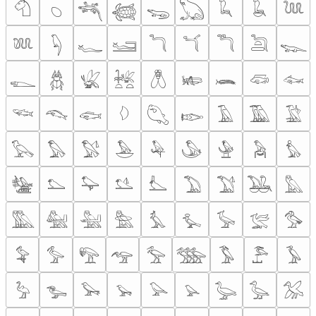
𓄇
𓆇
𓆈
𓆉
𓆌
𓆏
𓆗
𓆘
𓆙
𓆚
𓆐
𓆑
𓆒
𓆓
𓆔
𓆕
𓆖
𓆊
𓆍
𓆣
𓆤
𓆥
𓆦
𓆧
𓆨
𓆛
𓆜
𓆝
𓆞
𓆟
𓆠
𓆡
𓆢
𓄿
𓅀
𓅁
𓅂
𓅃
𓅄
𓅅
𓅆
𓅇
𓅈
𓅉
𓅊
𓅋
𓅌
𓅍
𓅎
𓅏
𓅐
𓅑
𓅒
𓅓
𓅔
𓅕
𓅖
𓅗
𓅘
𓅙
𓅚
𓅛
𓅜
𓅝
𓅞
𓅟
𓅠
𓅡
𓅢
𓅣
𓅤
𓅥
𓅦
𓅧
𓅨
𓅩
𓅪
𓅫
𓅬
𓅭
𓅮