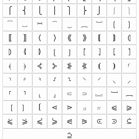
⎧
⎨
⎩
⎪
⎫
⎬
⎭
⎰
⎱
⎴
⎵
⎶
⏞
⏟
⏠
⏡
❲
❳
⟦
⟧
⟨
⟩
⟪
⟫
⟬
⟭
⦇
⦉
⦊
⦍
⦎
⦏
⦐
⦈
⦋
⦌
⦓
⦔
⦕
⦖
⦑
⦒
⦗
⦘
⸂
⸃
⸄
⸅
⸉
⸊
⸌
⸍
⸜
⸝
︗
﹇
﹈
⸢
⸣
⸤
⸥
⸦
⸧
［
］
𝄕
⋖
⋗
⟓
⟔
⩿
⪀
⪽
⪾
⫃
⪁
⪂
⪃
⪄
⪗
⪘
⫄