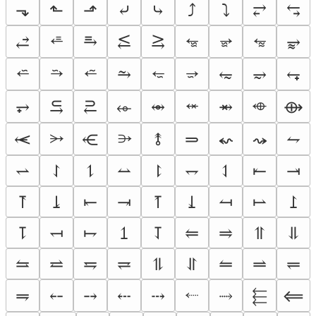
⬎
⬑
⬏
⤶
⤷
⤴
⤵
⥂
⥃
⭀
⭂
⭈
⭊
⥄
⥱
⥶
⥸
⥵
⭁
⭇
⭉
⭋
⭌
⥲
⥳
⥴
⥆
⬾
⬲
⥅
⥹
⥻
⬰
⥈
⥇
⟴
⭃
⭄
⥷
⥺
⥉
⥰
⬿
⤳
⥊
⥋
⥌
⥍
⥎
⥏
⥐
⥑
⥒
⥓
⥔
⥕
⥖
⥗
⥘
⥙
⥚
⥛
⥜
⥝
⥞
⥟
⥠
⥡
⥢
⥤
⥣
⥥
⥦
⥨
⥧
⥩
⥮
⥯
⥪
⥬
⥫
⬸
⥭
⤌
⤍
⤎
⤏
⤑
⬱
⟸