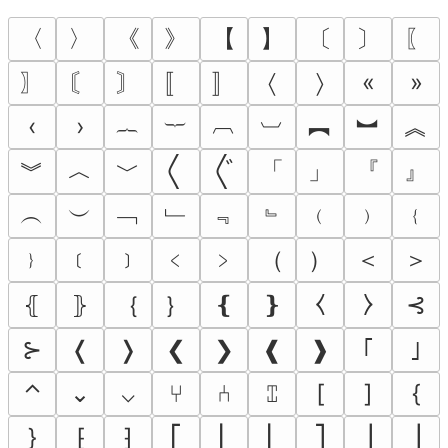
〈
〉
《
》
【
】
〔
〕
〖
〗
〘
〙
〚
〛
〈
〉
«
»
︷
︸
︹
︺
︻
︼
︽
‹
›
︾
︿
﹀
「
」
『
』
〱
〲
︵
︶
﹁
﹂
﹃
﹄
﹙
﹚
﹛
﹜
﹝
﹞
﹤
﹥
（
）
＜
＞
｛
｝
⧼
⧽
⦃
⦄
❴
❵
⊰
⊱
❬
❭
❮
❯
❰
❱
｢
｣
⌃
⌄
⌵
⑂
⑃
⑄
[
]
{
}
⁅
⁆
⎡
⎢
⎣
⎤
⎥
⎦