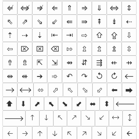
⇍
⇎
⇏
⇐
⇑
⇒
⇓
⇔
⇕
⇖
⇗
⇘
⇙
⇚
⇛
⇞
⇟
⇠
⇡
⇢
⇣
⇤
⇥
⇨
⇧
⇪
⇩
⇦
⌦
⌧
⌫
⇰
⇫
⇬
⇭
⇳
⇮
⇯
⇱
⇲
⇴
⇵
⇶
⇷
⇸
⇹
⇺
➔
➾
↶
↷
↺
↻
⟵
⟶
⟷
⬄
⬀
⬁
⬂
⬃
⬅
⮕
⬆
⬇
⬈
⬉
⬊
⬋
⬌
⬍
🡐
🡑
🡓
🡔
🡕
🡖
🡗
🡘
🡙
🡒
🡠
🡢
🡡
🡣
🡤
🡥
🡦
🡧
🡨