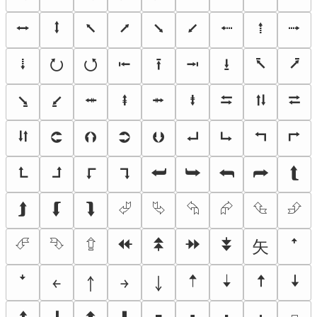
⭤
⭥
⭦
⭧
⭨
⭩
⭪
⭫
⭬
⭭
⭮
⭯
⭰
⭱
⭲
⭳
⭶
⭷
⭸
⭹
⭺
⭻
⭼
⭽
⮀
⮁
⮂
⮃
⮈
⮉
⮊
⮋
⮠
⮡
⮢
⮣
⮤
⮥
⮦
⮧
⮨
⮩
⮪
⮫
⮬
⮭
⮮
⮯
⮰
⮱
⮲
⮳
⮴
⮵
⮶
⮷
⮸
⯬
⯭
⯮
⯯
⽮
ꜛ
🠡
🠣
🠥
🠧
ꜜ
￩
￪
￫
￬
🠩
🠫
🠭
🠯
🢜
🢝
🢞
🢟
🢬