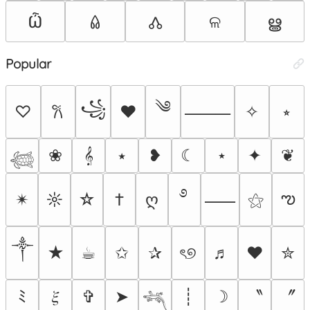
Ѽ
ଳ
ൠ
𑃢
🝓
Popular
༄
꧁
♡
♥
✧
⭒
𐙚
⸻
❀
𝄞
⭑
❥
☾
⋆
✦
❦
𓆉
࿔
ఌ
✴︎
☼
☆
†
ღ
⚝
⸺
༒︎
★
☕︎
✩
✰
ৎ୭
♬
❤
✮
〝
〞
ﾐ
𝜉
✞
➤
┊
☽
𓆈