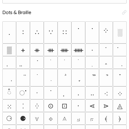
Dots & Braille
་
༌
༶
.
∶
∴
∵
∷
░
▒
ᚐ
ᚑ
ᚒ
ᚓ
ᚔ
·
˙
؞
ॱ
૽
ൎ
ᐧ
ᣟ
․
‥
⁖
⁘
⁙
⁚
⁛
⊙
⊡
⋅
⋖
⋗
◬
⚆
⚈
⟇
⟐
⟑
⟓
⟔
⦑
⦒