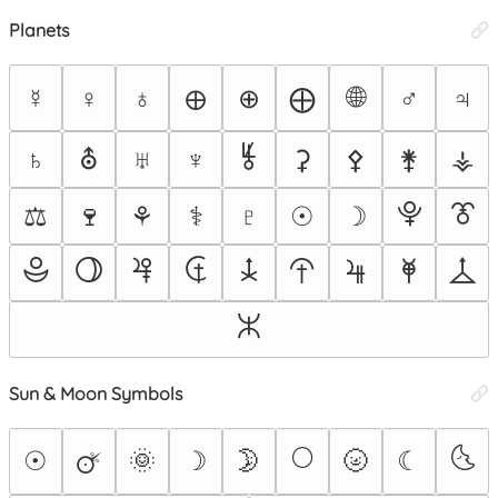
Planets
🌐
☿
♀
♁
⊕
⨁
♂
♃
🜨
⯉
♄
⛢
♅
♆
⚳
⚴
⚵
⚶
⯓
⯔
⚖
🍷
⚘
⚕
♇
☉
☽
⯕
⯖
⯠
⯡
⯢
⯣
⯤
⯥
⯦
⯧
Sun & Moon Symbols
🌕
🌜
☉
🌞
☽
🌛
🌝
☾
🜚