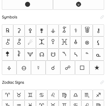
🌑
🌚
Symbols
⯙
⯚
℞
⚳
⚴
⚵
⚶
⚕
⚷
⯜
⯛
⯰
⯱
⯘
⯗
☄
⊗
⚸
⯞
⯝
⯟
⯲
☊
☋
ᓴ
ᓐ
ᓇ
☿
☌
☍
□
★
🜍
🜔
Zodiac Signs
♈
♉
♊
♋
♌
♍
♎
♏
♐
♑
♒
♓
♈︎
♉︎
♊︎
♋︎
♌︎
♍︎