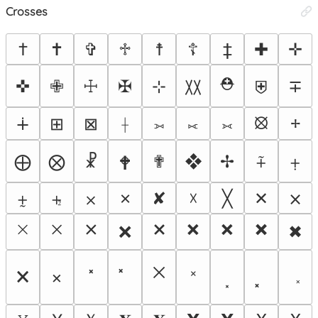
Crosses
†
✝
✞
♱
☨
☦
‡
✚
✛
⛑
✜
✙
☩
✠
⊹
∓
〷
⛨
⦻
⧾
∔
⊞
⊠
⟊
⟕
⟖
⟗
⨁
⨂
☧
✟
❖
✢
⨤
⨥
🕈
⨦
⨧
⨉
✗
✘
☓
╳
✕
⨯
🞨
🞩
🞪
🞫
🞬
🞭
🞮
❌
✖
྾
༝
🗙
×
˟