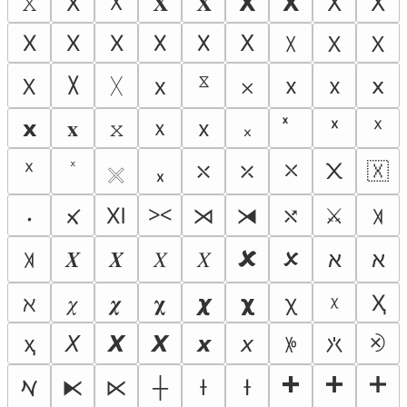
Ｘ
𝚇
Ⅹ
𝚾
𝐗
𝗫
𝝬
ⵝ
ꓫ
Χ
X
Х
𐌢
𐌗
𝖷
꒼
𐊴
𐰓
ᳵ
ᚷ
x
х
𝗑
𐊐
𐩩
𑀋
𐄂
ｘ
𝘅
𝐱
𝚡
ⅹ
᙮
ˣ
ᕁ
⛌
ᕽ
ₓ
⤬
⤫
᙭
🇽
𓏴
⪥
𝀛
Ⅺ
⋊
⧕
⤯
⚔
𐩃
꓀
🗶
🗴
𝑿
𝜲
𝑋
𝛸
ﬡ
א
ꎫ
𝜒
𝝌
𝛘
𝟀
𝞆
χ
Ҳ
ℵ
ᵡ
⨵
ҳ
𝘟
𝞦
𝙓
𝙭
𝘹
ꉼ
𐠴
🞧
🞦
🞥
⧔
⋉
┼
ƚ
Ɨ
𐡀