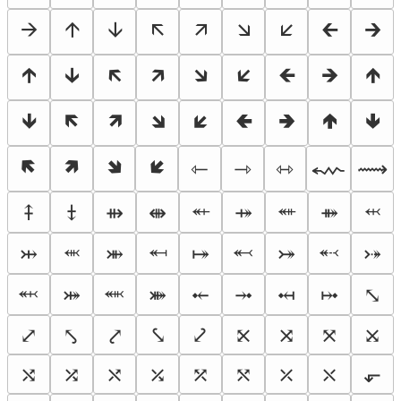
🡪
🡩
🡫
🡬
🡭
🡮
🡯
🡰
🡲
🡱
🡳
🡴
🡵
🡶
🡷
🡸
🡺
🡹
🡻
🡼
🡽
🡾
🡿
🢀
🢂
🢁
🢃
🢄
🢅
🢆
🢇
⇽
⇾
⇿
⬳
⟿
⬴
⬵
⬹
⤉
⤈
⇻
⇼
⤀
⤁
⬺
⬶
⬻
⬷
⤔
⤕
⤅
⤖
⤐
⬼
⬽
⤗
⤘
⤝
⤞
⤟
⤠
⤡
⤢
⤣
⤤
⤥
⤦
⤪
⤨
⤧
⤩
⤭
⤮
⤯
⤰
⤱
⤲
⤫
⤬
⬐