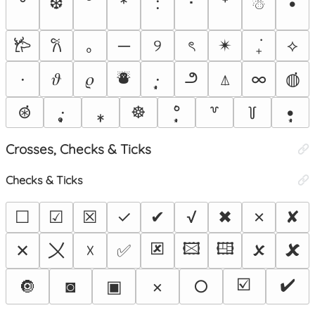
°
❆
*
:
･
⁺
☃︎
•
｡
─
୨
ৎ
✴︎
₊݁
⟡
𐂂
𐙚
⛇
౨
·
𝜗
𝜚
·̩̩͙
⍋
∞
◍̇̇̇
⊛̇̇̇̇
·̩̩̥͙
⁎̩
☸︎
°̩̩͙̇
•̩̩͙
꒷
꒦
Crosses, Checks & Ticks
Checks & Ticks
☐
☑
☒
✓
✔
√
✖
✗
✘
🗷
🖾
🖽
🗴
🗶
〤
✕
☓
✅
☑️
✔️
🔘
◙
▣
×
○