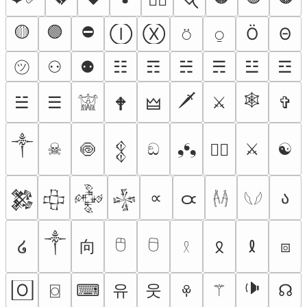
🟡
🟣
⛔
Ⓘ
Ⓧ
⍥
⍜
Ö
Θ
㋡
⚇
⚉
☷
☶
☵
☴
☳
☲
🗡
🕸
☱
☰
⚔︎
✞︎
🕈
🜲
𓀬
༒︎
☠︎︎
🍥
ඞ
❟❛❟
⚔
☯
🏴‍☠️
𒉭
∝
ა
𑁛
𒄆
𒇫
𒅒
𒈔
𓌹𓌺
𓆩𓆪
༒
🖰
🖯
向
໒
⧇
𐠦
𐑙
𓍲
🕩
유
웃
🄾
⌼
⌨
⚚
☊
ꁚ