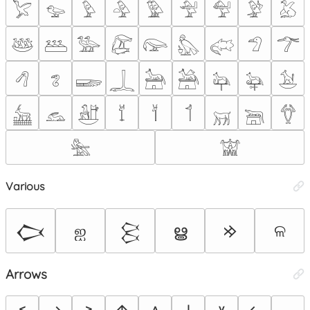
𓅯
𓅰
𓅱
𓅲
𓅳
𓅴
𓅵
𓅶
𓅷
𓅸
𓅹
𓅺
𓅻
𓅼
𓅽
𓅾
𓅿
𓆀
𓆁
𓆂
𓆃
𓆆
𓃣
𓃤
𓃧
𓃨
𓃪
𓃳
𓃺
𓃼
𓄈
𓄉
𓄊
𓄚
𓆋
𓆫
𓆲
𓀬
Various
ஐ
ൠ
ଳ
𐰢
𒆨
𒆩
Arrows