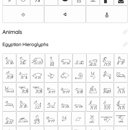
⟐
𐤿
🜱
Animals
Egyptian Hieroglyphs
𓃥
𓃠
𓃰
𓃱
𓃯
𓃭
𓃸
𓃵
𓃗
𓃘
𓃙
𓃟
𓄀
𓄁
𓄂
𓄃
𓃚
𓃛
𓃜
𓃝
𓃞
𓃒
𓃓
𓃔
𓃕
𓃖
𓃡
𓃢
𓃦
𓃩
𓃫
𓃬
𓃮
𓃲
𓃴
𓃶
𓃷
𓃹
𓃻
𓃽
𓃾
𓃿
𓄄
𓄅
𓄆