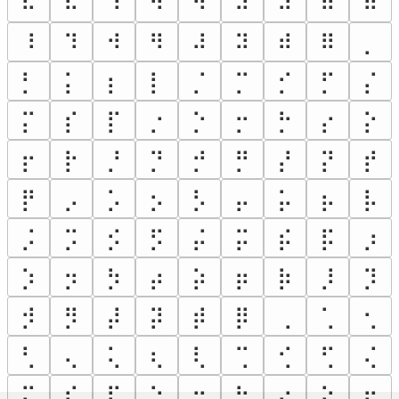
⠮
⠯
⠱
⠲
⠳
⠴
⠵
⠶
⠷
⠸
⠹
⠺
⠻
⠼
⠽
⠾
⠿
⡀
⡃
⡅
⡆
⡇
⡈
⡉
⡊
⡋
⡌
⡍
⡎
⡏
⡐
⡑
⡒
⡓
⡔
⡕
⡖
⡗
⡘
⡙
⡚
⡛
⡜
⡝
⡞
⡟
⡠
⡡
⡢
⡣
⡤
⡥
⡦
⡧
⡨
⡩
⡪
⡫
⡬
⡭
⡮
⡯
⡰
⡱
⡲
⡳
⡴
⡵
⡶
⡷
⡸
⡹
⡺
⡻
⡼
⡽
⡾
⡿
⢀
⢁
⢂
⢃
⢄
⢅
⢆
⢇
⢉
⢊
⢋
⢌
⢍
⢎
⢏
⢑
⢒
⢓
⢔
⢕
⢖