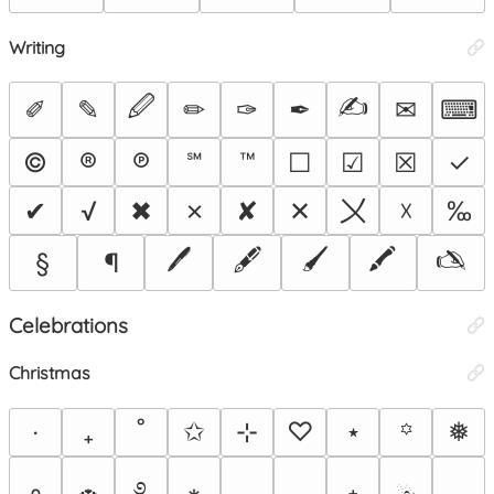
Writing
🖉
✍
✐
✎
✏
✑
✒
✉
⌨
©
®
℗
℠
™
☐
☑
☒
✓
〤
✔
√
✖
✗
✘
✕
☓
‰
🖊
🖋
🖌
🖍
🖎
§
¶
Celebrations
Christmas
‧
₊
˚
✩
⊹
♡
⋆
❅
꙳
࿔