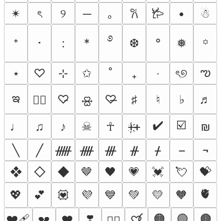
✴︎
ৎ
୨
─
｡
•
☃︎
𐙚
𐂂
࿔
⁺
･
:
*
❆
°
❅
꙳
ఌ
⋆
♡
⊹
✩
˚
₊
‧
ৎ୭
ఇ
♡̵
♡̶
♯
♮
♭
♬
♡⃕
🝮
✔️
☑️
♩
♫
♪
☠︎
☥
ᚐ҉ᚐ
₪
╲
╱
ᚏ
ᚎ
ᚍ
ᚌ
ᚋ
¬
❖
◇
◆
🤎
🖤
💗
💓
💘
💝
🫀
💖
💕
💟
💜
💙
💚
💛
🧡
❤️‍🩹
❣️
🟠
🟢
🟤
💔
❤️
♡⃝
❤️‍🔥