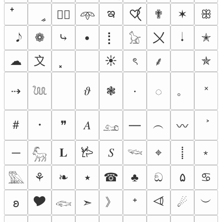
ఇ
ީ
♡⃝
✟
✶
ꕥ
♡⃕
𖥸
〤
❁
⤷
•
⡇
𝆺𝅥
✭
𓃠
〩
☁
☀
ৎ
✯
⸙
༝
。
⇢
𝜗
❃
⸱
◌
𓆙
＃
・
︵
❞
𝐴
―
〰
𓃭
﹡
─
𝐋
𝑆
⌖
𐂂
⸽
𓃵
𓆝
⚘
❧
٭
☎
♣
ඞ
۵
♋︎
𓅔
🎔
⏿
》
︶
➣
⁺
☄
𐐪
𓆟