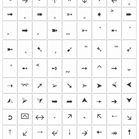
˂
→
˃
↑
˄
↓
˅
←
˯
➟
˰
➠
˱
➳
˲
➧
➨
➡
➽
➵
➸
➼
➷
➹
➴
➶
➻
➺
➙
⌃
➞
⌄
⮘
⮜
➝
⌤
➚
➢
➘
➣
➤
⮙
⮚
⮛
⮝
⮟
➥
➦
➛
➜
⮹
🠀
➲
↔
𝧵
↗
𝧶
↖
↘
🠁
🠂
🠃
🠄
🠅
↙
↚
↛
↠