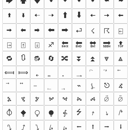
🡆
🡅
🡇
🠹
🠻
🠸
🠺
🢘
🢚
🢙
🢛
🠠
🠢
🠱
🠳
🠤
🠦
🠨
🠪
🠬
🠮
🠰
🠲
⏎
☇
☈
⍇
⍈
⍐
⍗
♐
🔙
🔚
🔛
🔜
🔝
🔃
🔁
🔂
🔄
🔀
⏬
⏫
🔽
🔼
⟽
⟾
˿
⦨
⌁
⍼
⎋
⦩
⦪
⦫
⦬
⦭
⦮
⦯
⦳
⦴
⭍
⦽
⧪
⧬
⧭
⨗
⭎
⭏
⭚
⭠
⭡
⭢
⭣
⭛
⭜
⭝
⭞
⭟