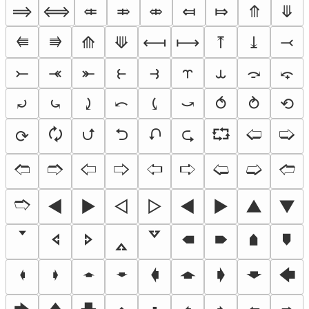
⟹
⟺
⤂
⤃
⤄
⤆
⤇
⤊
⤋
⭅
⭆
⟰
⟱
⟻
⟼
⤒
⤓
⤙
⤚
⤛
⤜
⥼
⥽
⥾
⥿
⤼
⤽
⤾
⤿
⤸
⤺
⤹
⤻
⥀
⥁
⟲
🗘
⮍
⮌
⮏
⮎
⮔
🢠
🢡
⟳
🢢
🢣
🢤
🢥
🢦
🢧
🢨
🢩
🢪
🢫
◄
►
◅
▻
◀
▶
▲
▼
🢓
🢔
🢖
🢕
🢗
🠴
🠶
🠵
🠷
🠼
🠾
🠽
🠿
🡀
🡁
🡂
🡃
🡄