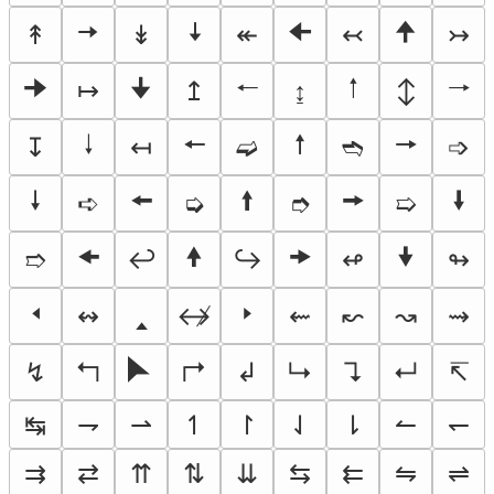
🠆
🠇
🠈
🠉
↟
↡
↞
↢
↣
🠊
🠋
🠐
🠑
🠒
↦
↥
↨
↕
🠓
🠔
🠕
🠖
↧
↤
➫
➬
➩
🠗
🠘
🠙
🠚
🠛
➪
➭
➮
➯
🠜
🠝
🠞
🠟
➱
↩
↪
↫
↬
🢐
🢑
🢒
↭
↮
⇜
↜
↝
⇝
🮰
↯
↰
↱
↲
↳
↴
↵
↸
↹
⇁
⇀
↿
↾
⇃
⇂
↼
↽
⇉
⇄
⇈
⇅
⇊
⇆
⇇
⇋
⇌