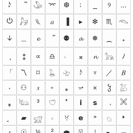
﹔
𝆺𝅥𝅯
⌤
❆
⎯
୨
…
𓅇
⏻
𝑎
▐
▸
✻
♏︎
𓃗
𓆰
𓆞
＿
↓
𝓮
⚉
𝓪
❅
⁔
₊
﹅
⁑
∝
♎︎
𝄪
𝓷
ﾉ
𓃥
「
／
〽
⌑
𝆹𝅥𝅯
♆
𝐵
𓆘
𓄀
﹢
⭌
⬫
⚇
𝑠
⁎
×
ჴ
𓅷
🙪
⁎̩
³
𝗶
𝘀
ꜛ
𓃜
𓎩
🢒
▰
𝇊
𝗲
˃
ꃼ
𓃸
𓆇
𝆍
☉
²
⬬
⊥
▖
◛
⅕
〿