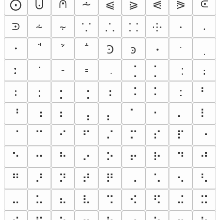
⩀
⪽
⨀
⨃
⩪
⩿
⪀
⪗
⪘
⪾
⸞
⸟
⸪
⸫
⸬
⸭
⸱
⸳
・
﮳
﮲
ꜗ
ꜘ
ꜙ
Ꜿ
ꜿ
ꞏ
︰
⢈
⡁
։
𐩐
𑁉
𑁊
⡂
⢐
ꓽ
⠨
⠅
:
⠃
꞉
ᱺ
⠘
⠰
⠆
⢠
⡄
⠁
⠂
⠄
⠇
⠈
⠉
⠊
⠋
⠌
⠍
⠎
⠏
⠐
⠑
⠒
⠓
⠔
⠕
⠖
⠗
⠙
⠚
⠛
⠜
⠝
⠞
⠟
⠠
⠡
⠢
⠣
⠤
⠥
⠦
⠧
⠩
⠪
⠫
⠬
⠭