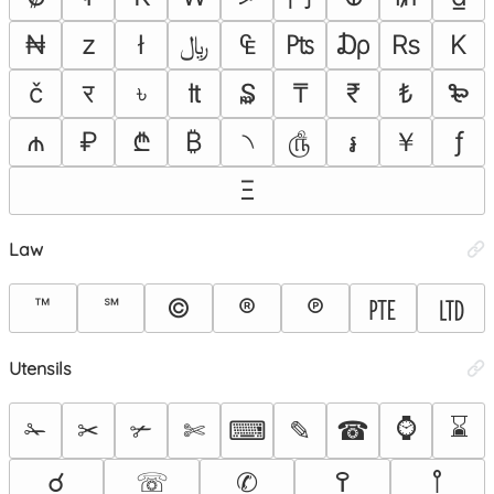
₦
z
ł
﷼
₠
₧
₯
₨
K
č
र
৳
₶
₷
₸
₹
₺
₻
￥
₼
₽
₾
₿
৲
௹
ƒ
៛
Ξ
Law
™
℠
©
®
℗
㉐
㋏
Utensils
⌚
⌛
✁
✂
✃
✄
⌨
✎
☎
☌
☏
✆
߉
𐩺