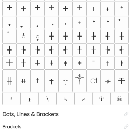
🞤
🞣
🞢
🞡
＋
➕
ⵜ
+
⁺
﹢
₊
˖
ᕀ
ᐩ
╋
╈
╇
╊
╉
╂
៎
្
┿
╆
╄
╅
╃
╀
╁
┾
┽
⼗
⧧
╪
ⵐ
ǂ
ᙾ
𐠞
ꁼ
ⱡ
༒
⼲
╫
⧺
ߙ
ऻ
⟛
🕇
🕆
⧷
⍀
⌿
☥
☠︎
ᶧ
ᵻ
Dots, Lines & Brackets
Brackets