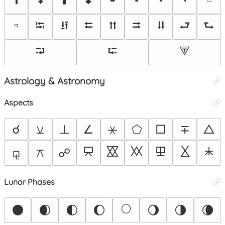
🢭
⭾
⭿
⮄
⮅
⮆
⮇
⮐
⮑
⮒
⮓
⮗
Astrology & Astronomy
Aspects
☌
⚺
⊥
∠
⚹
⬠
□
∓
△
⯳
⯴
⯵
⯶
⯷
⯸
⚼
⚻
☍
Lunar Phases
🌕
🌑
🌒
🌓
🌔
🌖
🌗
🌘