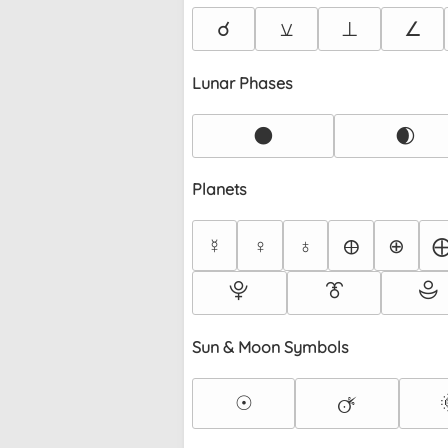
☌
⚺
⊥
∠
Lunar Phases
🌑
🌒
Planets
☿
♀
♁
⊕
🜨
⯓
⯔
⯕
Sun & Moon Symbols
☉
🜚