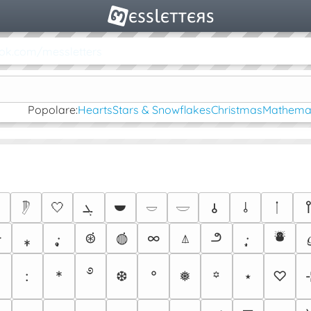
ok.com/messletters
Popolare:
Hearts
Stars & Snowflakes
Christmas
Mathemat
⯋
⫰
⥾
🤍
ܓ
ᛙ
𑀯

𓏢
𓎠
𓎟
⛇
౨
︎
⁎̩
·̩̩̥͙
⊛̇̇̇̇
◍̇̇̇
∞
⍋
·̩̩͙
࿔
:
*
❆
°
❅
⋆
♡
꙳