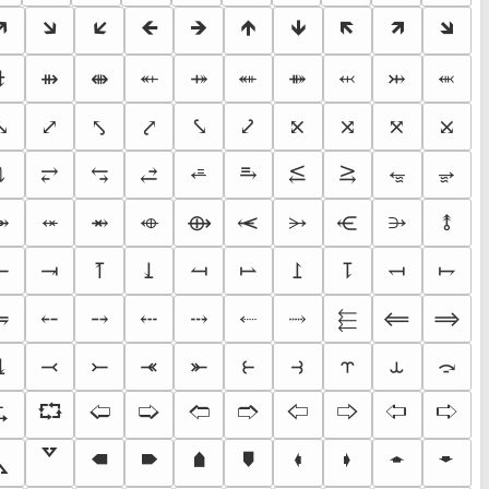
🡵
🡶
🡷
🡸
🡺
🡹
🡻
🡼
🡽
🡾
⬴
⬵
⬹
⬺
⤈
⇻
⇼
⤀
⤁
⤔
⤡
⤢
⤣
⤤
⤥
⤦
⤪
⤨
⤧
⤩
⭀
⭂
⭈
⤵
⥂
⥃
⥄
⥱
⥶
⥸
⬾
⬲
⭃
⭄
⥈
⥇
⟴
⥷
⥺
⥉
⥖
⥗
⥘
⥙
⥚
⥛
⥜
⥝
⥞
⥟
⬸
⥭
⤌
⤍
⤎
⤏
⤑
⬱
⟸
⟹
⤓
⤙
⤚
⤛
⤜
⥼
⥽
⥾
⥿
⤼
⮎
⮔
🢠
🢡
🢢
🢣
🢤
🢥
🢦
🢧
🢕
🢗
🠴
🠶
🠵
🠷
🠼
🠾
🠽
🠿