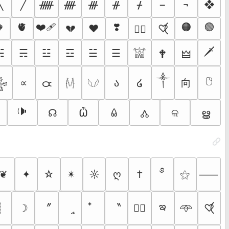
╲
╱
ᚏ
ᚎ
ᚍ
ᚌ
ᚋ
¬
❖
🫀
❤️‍🩹
❣️
🟠
🟢

💔
❤️
♡⃝
❤️‍🔥
🗡
☵
☴
☳
☲
☱
☰
𓀬
🕈
🜲
༒
🖰
向
∝
ა
໒
𑁛
𒈔
𓌹𓌺
𓆩𓆪
🕩
☊
Ѽ
ଳ
ൠ
𑃢
🝓
࿔
❦
✦
☆
✴︎
☼
ღ
†
⚝
⸺
ఇ
〞
〝
┊
☽
ީ
♡⃝
♡⃕
𖥸