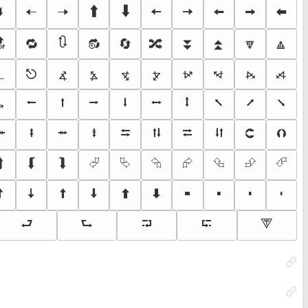
🢛
🠠
🠢
🠱
🠳
🠤
🠦
🠨
🠪
🠬
🔃
🔝
🔁
🔂
🔄
🔀
⏬
⏫
🔽
🔼
⦨
⦩
⦪
⦫
⦬
⦭
⦮
⦯
⍼
⎋
⭠
⭡
⭢
⭣
⭤
⭥
⭦
⭧
⭨
⭟
⭺
⭻
⭼
⭽
⮀
⮁
⮂
⮃
⮈
⮉
⮭
⮮
⮯
⮰
⮱
⮲
⮳
⮴
⮵
⮶
🠥
🠧
🠩
🠫
🠭
🠯
🢜
🢝
🢞
🢟
⮐
⮑
⮒
⮓
⮗