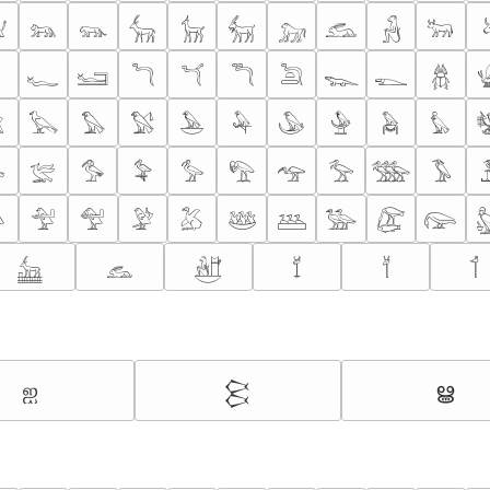

𓃬
𓃮
𓃲
𓃴
𓃶
𓃷
𓃹
𓃻
𓃽

𓆑
𓆒
𓆓
𓆔
𓆕
𓆖
𓆊
𓆍
𓆣

𓅂
𓅃
𓅄
𓅅
𓅆
𓅇
𓅈
𓅉
𓅊

𓅛
𓅜
𓅝
𓅞
𓅟
𓅠
𓅡
𓅢
𓅣

𓅴
𓅵
𓅶
𓅷
𓅸
𓅹
𓅺
𓅻
𓅼
𓃳
𓃺
𓃼
𓄈
𓄉
𓄊
ஐ
ൠ
𒆩