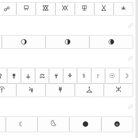
⯳
⯴
⯵
⯶
⯷
⯸
☍
🌖
🌗
🌘
⚴
⚵
⚶
⚖
🍷
⚘
⚕
♇
☉
☽
⯣
⯤
⯥
⯦
⯧
🌜
☾
🌑
🌚