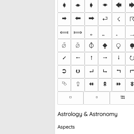
🡀
🡁
🡂
🡃
🡄

🠮
🠰
🠲
⏎
☇
⟽
⟾
˿
⦽
⧪
⧬
⦳
⦴
⭩
⭪
⭫
⭬
⭭
⮊
⮋
⮠
⮡
⮢
⮷
⮸
⯬
⯭
⯮
🢬
🢭
⭾
Astrology & Astronomy
Aspects