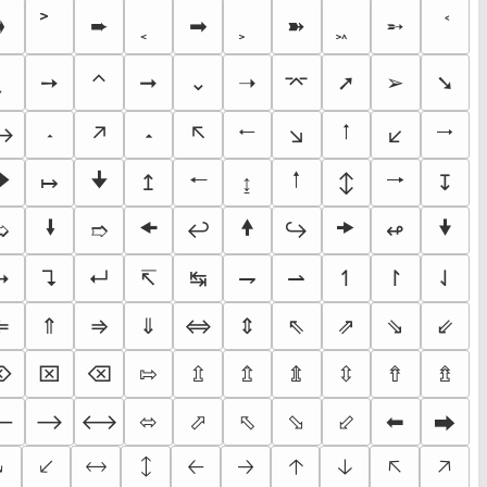
➧
➨
➡
➽
➵
➙
⌃
➞
⌄
➝
⌤
➚
➢
➘
🠀
🠁
🠂
↔
𝧵
↗
𝧶
↖
↘
↙
🠊
🠋
🠐
🠑
🠒
↦
↥
↨
↕
↧
🠛
🠜
🠝
🠞
🠟
➯
➱
↩
↪
↫
↳
↴
↵
↸
↹
⇁
⇀
↿
↾
⇃
⇐
⇑
⇒
⇓
⇔
⇕
⇖
⇗
⇘
⇙
⌦
⌧
⌫
⇰
⇫
⇬
⇭
⇳
⇮
⇯
⟵
⟶
⟷
⬄
⬀
⬁
⬂
⬃
⬅
⮕

🡗
🡘
🡙
🡠
🡢
🡡
🡣
🡤
🡥