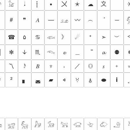
〤
〩
𝆺𝅥
⡇
•
✭
☁
𓃠
＃
︵
❞
𝐴
―
─
〰
𓃭
》
︶
ඞ
☎
۵
♋︎
☄
⁺
➣
𓆟
＿
▐
✻
↓
♏︎
𝓮
𝓪
⚉
𓆞
﹅
／
﹢
〽
𝆹𝅥𝅯
𝐵
♆
⬫
⚇
𝑠
²
▖
◛
▰
⬬
𝗶
𐤿
ꃼ

🜱

𓃸
𓃵
𓃗
𓃘
𓃙
𓃟
𓄀
𓄁
𓄂