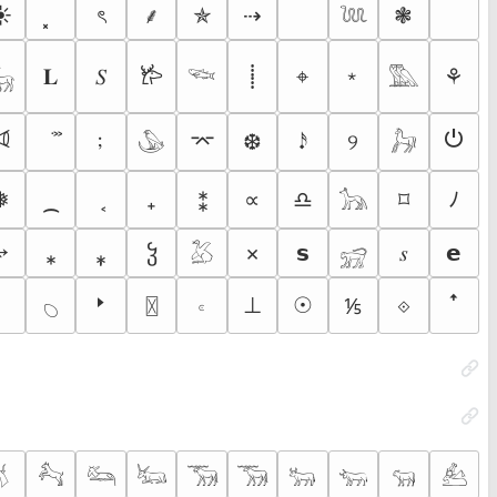
☀
ৎ
✯
⇢
❃
⸙
𓆙
﹡
𝐋
𝑆
⌖
⚘
𐂂
⸽
𓃵
𓆝
𓅔
⏿
⏻
﹔
⌤
❆
𝆺𝅥𝅯
୨
𓅇
𓃗
❅
⁔
₊
⁑
∝
♎︎
⌑
ﾉ
𓃥
⭌
⁎
⁎̩
ჴ
×
𝘀
𝆍
𝗲
𓅷
𓃸
🢒
𝇊
⊥
☉
⟐
⅕
ꜛ
〿
𓆇
𓄃
𓃚
𓃛
𓃜
𓃝
𓃞
𓃒
𓃓
𓃔
𓃕