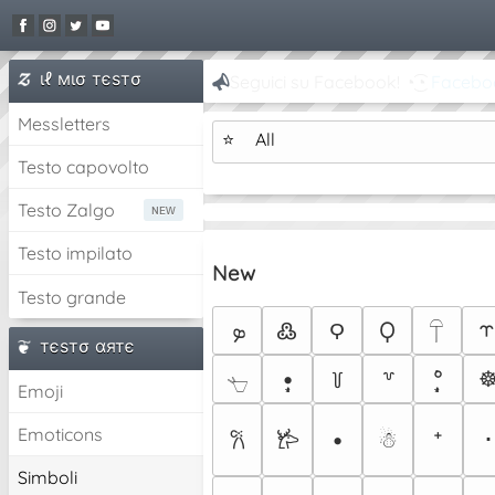
ιℓ мισ тєѕтσ
Seguici su Facebook! ◔͜͡◔
Facebo
Messletters
⭐
All
Testo capovolto
Testo Zalgo
Testo impilato
New
Testo grande
ܤ
Ϙ
߷
𐊭
𓋼
тєѕтσ αятє
•̩̩͙
°̩̩͙̇
☸
꒦
꒷
𓐐
Emoji
Emoticons
•
☃︎
⁺
･
𐙚
𐂂
Simboli