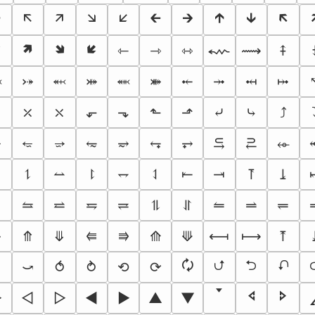

🡬
🡭
🡮
🡯
🡰
🡲
🡱
🡳
🡴

🢅
🢆
🢇
⇽
⇾
⇿
⬳
⟿
⤉
⬷
⬼
⬽
⤐
⤗
⤘
⤝
⤞
⤟
⤠
⤲
⤫
⤬
⬐
⬎
⬑
⬏
⤶
⤷
⤴
⭋
⭌
⥲
⥳
⥴
⥆
⥅
⥹
⥻
⬰
⥌
⥍
⥎
⥏
⥐
⥑
⥒
⥓
⥔
⥕
⥥
⥦
⥨
⥧
⥩
⥮
⥯
⥪
⥬
⥫
⭅
⭆
⤇
⤊
⤋
⟰
⟱
⟻
⟼
⤒
🗘
⮍
⮌
⮏
⤹
⤻
⥀
⥁
⟲
⟳
🢓
🢔
🢖
►
◅
▻
◀
▶
▲
▼