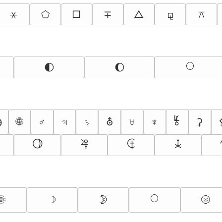
⚹
⬠
□
∓
△
⚼
⚻
🌕
🌓
🌔
⯉
🌐
⨁
♂
♃
♄
⛢
♅
♆
⚳
⯖
⯠
⯡
⯢
🌕
🌞
☽
🌛
🌝