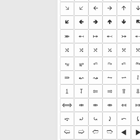
🡦
🡧
🡨
🡪
🡩

🡿
🢀
🢂
🢁
🢃

⬶
⬻
⤕
⤅
⤖
⤭
⤮
⤯
⤰
⤱
⭊
⭁
⭇
⭉
⥵
⥰
⬿
⤳
⥊
⥋
⥠
⥡
⥢
⥤
⥣
⟺
⤂
⤃
⤄
⤆
⤽
⤾
⤿
⤸
⤺
🢨
🢩
🢪
🢫
◄