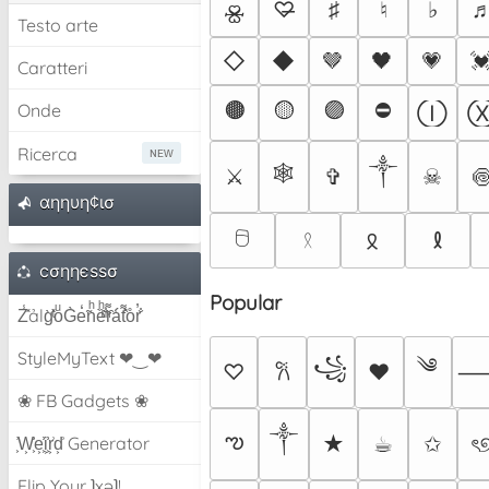
♡̶
♯
♮
♭
🝮
Testo arte
◇
◆
🤎
🖤
💗

Caratteri
🟤
🟡
🟣
⛔
Onde
Ⓘ
Ricerca
༒︎
🕸
⚔︎
✞︎
☠︎︎

αηηυη¢ισ
🖯
𐠦
𐑙
𓍲
cσηηєѕѕσ
Popular
Z̾̽ảlg̀͐ͭ̽oͧG̀e̒̃nͪȅͪͫ̏̐r͌̑á͑t͌̑͛o̊r̓̐
StyleMyText ❤‿❤
༄
꧁
♡
♥
𐙚
❀ FB Gadgets ❀
༒︎
ఌ
★
☕︎
✩
ৎ
͕͗W͕͕͗͗e͕͕͗͗i͕͕͗͗r͕͗d͕͗ Generator
Flip Your ʇxəʇ!