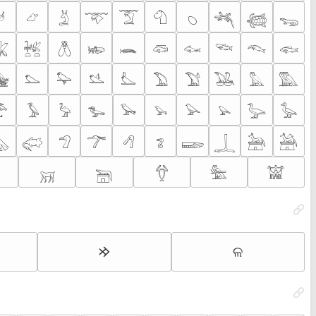
𓃾
𓃿
𓄄
𓄅
𓄆
𓄇
𓆇
𓆈
𓆉
𓆌
𓆤
𓆥
𓆦
𓆧
𓆨
𓆛
𓆜
𓆝
𓆞
𓆟
𓅋
𓅌
𓅍
𓅎
𓅏
𓅐
𓅑
𓅒
𓅓
𓅔
𓅤
𓅥
𓅦
𓅧
𓅨
𓅩
𓅪
𓅫
𓅬
𓅭
𓅽
𓅾
𓅿
𓆀
𓆁
𓆂
𓆃
𓆆
𓃣
𓃤
𓄚
𓆋
𓆫
𓆲
𓀬
ଳ
𐰢