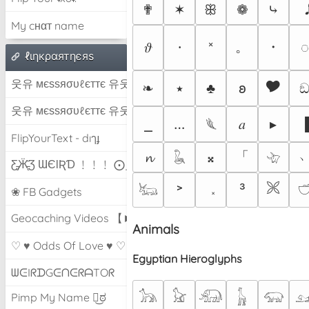
✟
✶
ꕥ
❁
⤷
My cнαт name
༝
。
・
𝜗
⸱
◌
ℓιηкραятηєяѕ
웃유 мєѕѕяσυℓєттє 유웃
🎔
❧
٭
♣
𐐪
웃유 мєѕѕяσυℓєттє 유웃
⎯
…
𝑎
▸
𓆰
FlipYourText - dıๅɟ
「
𝓷
𝄪
𓆘
𓄀
Ƹ̵̡Ӝ̵̨̄Ʒ ƜЄƖƦƊ ﹗﹗﹗ ⨀_⨀
🙪
˃
³
𓃜

❀ FB Gadgets
Geocaching Videos 【►】
Animals
♡ ♥ Odds Of Love ♥ ♡
Egyptian Hieroglyphs
ᗯᕮIᖇᗪGᕮᑎᕮᖇᗩTOᖇ
𓃥
𓃠
𓃰
𓃱
𓃯

Pimp My Name ಠ͜ಠ