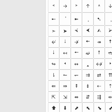
˂
→
˃
↑
˄
➸
➼
➷
⮘
⮜
⮙
➣
➤
🠃
🠄
🠅
↚
↛
↠
🠓
🠔
🠕
↤
➫
🢐
🢑
🢒
↬
↭
↮
⇂
↼
↽
⇉
⇄
⇚
⇛
⇞
⇟
⇠
⇱
⇲
⇴
⇵
⇶
⬆
⬇
⬈
⬉
⬊