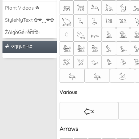
𓃖
𓃡
𓃢
𓃦
𓃩

Plant Videos ☘
StyleMyText ✿❤‿❤✿
𓆏
𓆗
𓆘
𓆙
𓆚

Z̾ảlg̀͐oͧG̀e̒̃nȅ̐r͌̑á͑t͛o̊r
𓆠
𓆡
𓆢
𓄿
𓅀

αηηυη¢ισ
𓅕
𓅖
𓅗
𓅘
𓅙

𓅮
𓅯
𓅰
𓅱
𓅲

𓃧
𓃨
𓃪
Various
𒆨
Arrows