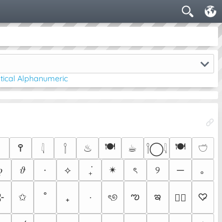
ical Alphanumeric
🍽
🍽️
߉
♨
☕︎

𓇋
𓌉
𓌉◯𓇋
𓎩
𝜚
𝜗
·
⟡
₊݁
✴︎
ৎ
୨
─
｡
ఌ
ఇ
⊹
✩
˚
₊
‧
ৎ୭
♡̵
♡⃕