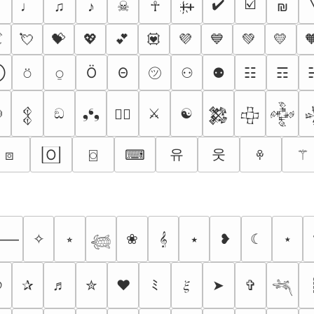
✔️
☑️
♬
♩
♫
♪
☠︎
☥
ᚐ҉ᚐ
₪

💘
💝
💖
💕
💟
💜
💙
💚
💛

㋡
Ⓧ
⍥
⍜
Ö
Θ
⚇
⚉
☷
☶

ඞ
❟❛❟
⚔
☯
🏴‍☠️
𒉭
𒄆
𒇫
𒅒
유
웃
⧇
🄾
⌼
⌨
⚚
ꁚ
✧
⭒
❀
𝄞
⭑
❥
☾
⋆
⸻
𓆉
୭
✰
♬
✮
❤
ﾐ
𝜉
➤
✞
𓆈