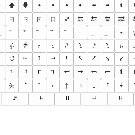

🡅
🡇
🠹
🠻
🠸
🠺
🢘
🢚
🢙
☈
⍇
⍈
⍐
⍗
♐
🔙
🔚
🔛
🔜
⌁
⭍
⧭
⨗
⭎
⭏
⭚
⭛
⭜
⭝
⭞
⭮
⭯
⭰
⭱
⭲
⭳
⭶
⭷
⭸
⭹
⮣
⮤
⮥
⮦
⮧
⮨
⮩
⮪
⮫
⮬
⯯
🠡
🠣
⽮
ꜛ
ꜜ
￩
￪
￫
￬
⭿
⮄
⮅
⮆
⮇