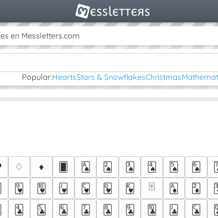
es en Messletters.com
Popular:
Hearts
Stars & Snowflakes
Christmas
Mathemati
♥
♢
♦
🂠
🂡
🂢
🂣
🂤
🂥
🂦
🂿

🂹
🂺
🂻
🂼
🂽
🂾
🃁
🃂

🃔
🃕
🃖
🃗
🃘
🃙
🃚
🃛
🃜