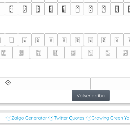

🂁
🂂
🂃
🂄
🂅
🂆
🂇
🂈
🂉

🀆
🀇
🀈
🀉
🀊
🀋
🀌
🀍
🀎
🀝
🀞
🀟
🀠
🀡
🀢
🀣
🀤
🞚
Volver arriba
◔͜͡◔ Zalgo Generator
◔͜͡◔ Twitter Quotes
◔͜͡◔ Growing Green Y