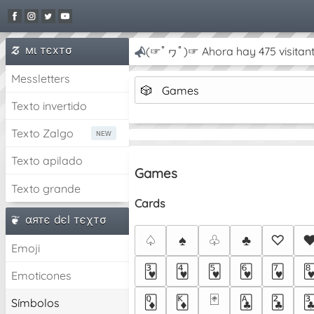
мι тєxтσ
(☞ﾟヮﾟ)☞ Ahora hay 475 visitant
Messletters
🎲
Games
Texto invertido
Texto Zalgo
Texto apilado
Games
Texto grande
Cards
αятє dєl тєχтσ
♤
♠
♧
♣
♡
Emoji
🂳
🂴
🂵
🂶
🂷

Emoticones
🃏
🃍
🃎
🃑
🃒

Símbolos