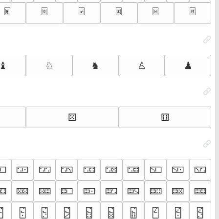
🃰
🃱
🃲
🃳
🃴
🃵
♝
♘
♞
♙
♟
⚄
⚅
🀿
🁀
🁁
🁂
🁃
🁄
🁅
🁆
🁇
🁈
🁘
🁙
🁚
🁛
🁜
🁝
🁞
🁟
🁠
🁡
🁱
🁲
🁳
🁴
🁵
🁶
🁷
🁸
🁹
🁺