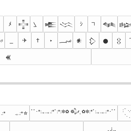
ﾒ
ｼ
𒋲
𒍫
𒈱
𒈝

؄
✈
†
‣

𒀭
𒁷
𒊹
𒌐
𒌍
⠀:¨ ·.
ﾟﾟ･*:.｡..｡.:*ﾟ:*:✼✿ ❁ཻུ۪۪⸙͎ ✿✼:*ﾟ:.｡..｡.:*･ﾟﾟ
｡.:*　　.｡.:*☆
⠀ `· 
⠀⠀⠀⠀⠀⠀⢀⣰⣀⠀⠀⠀⠀