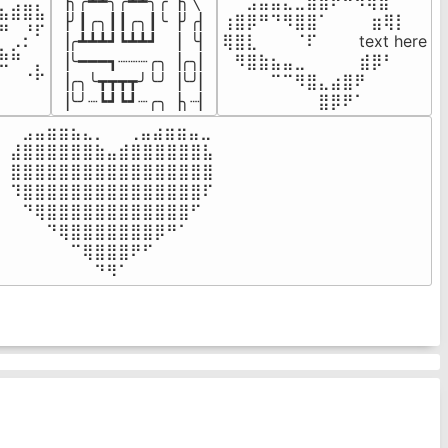
▕╮╭┻┻╮╭┻┻╮╭▕╮╲

⠀⠀⣠⣤⣤⣄⣀⣾⣿⠟⠛⠻⢿⣷⠀

⣦⣾⣿⣧

▕╯┃╭╮┃┃╭╮┃╰▕╯╭▏

⢰⣿⡿⠛⠙⠻⣿⣿⠁⠀⠀ ⠀⣶⢿⡇

⠛⠀⡘⠏

▕╭┻┻┻┛┗┻┻┛  ▕  ╰▏

⢿⣿⣇⠀⠀⠀⠈⠏⠀⠀⠀ text here

⣦⣮⠁⠀

▕╰━━━┓┈┈┈╭╮▕╭╮▏

⠀⠻⣿⣷⣦⣤⣀⠀⠀⠀ ⠀⣾⡿⠃⠀

⠉⠀⠠⡧

▕╭╮╰┳┳┳┳╯╰╯▕╰╯▏

⠀⠀⠀⠀⠉⠉⠻⣿⣄⣴⣿⠟⠀⠀⠀

⠀⠀⠀⠀
▕╰╯┈┗┛┗┛┈╭╮▕╮┈▏
⠀⠀⠀⠀⠀⠀⠀⠀⣿⡿⠟⠁⠀⠀⠀
⠀⣠⣤⣶⣶⣦⣄⡀  ⠀⢀⣤⣴⣶⣶⣤⣀⠀

⣼⣿⣿⣿⣿⣿⣿⣷⣤⣾⣿⣿⣿⣿⣿⣿⣧

⣿⣿⣿⣿⣿⣿⣿⣿⣿⣿⣿⣿⣿⣿⣿⣿⣿

⠹⣿⣿⣿⣿⣿⣿⣿⣿⣿⣿⣿⣿⣿⣿⣿⠏

⠀⠙⢿⣿⣿⣿⣿⣿⣿⣿⣿⣿⣿⣿⣿⠋⠀

⠀⠀⠀⠙⢿⣿⣿⣿⣿⣿⣿⣿⡿⠛⠁⠀⠀

⠀⠀⠀⠀⠀⠉⢿⣿⣿⣿⠟⠋⠀⠀⠀⠀⠀

⠀⠀⠀⠀⠀⠀⠀⠙⠻⠁⠀⠀⠀⠀⠀⠀⠀⠀⠀⠀⠀⠀⠀