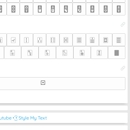
🂊
🂋
🂌
🂍
🂎
🂏
🂐
🂑
🂒
🂓
🀏
🀐
🀑
🀒
🀓
🀔
🀕
🀖
🀗
🀘
🀥
🀦
🀧
🀨
🀩
🀪
🀫
🞔
outube
◔͜͡◔ Style My Text