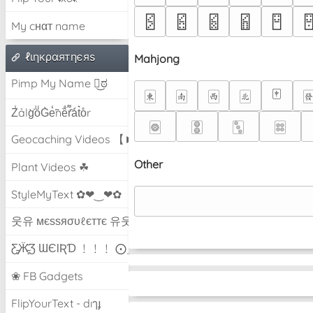
🁻
🁼
🁽
🁾
🁿

My cнαт name
ℓιηкραятηєяѕ
Mahjong
Pimp My Name ಠ͜ಠ
🀄
🀀
🀁
🀂
🀃

Z̾ảlg̀͐oͧG̀e̒̃nȅ̐r͌̑á͑t͛o̊r
🀙
🀚
🀛
🀜
Geocaching Videos 【►】
Other
Plant Videos ☘
StyleMyText ✿❤‿❤✿
웃유 мєѕѕяσυℓєттє 유웃
Ƹ̵̡Ӝ̵̨̄Ʒ ƜЄƖƦƊ ﹗﹗﹗ ⨀_⨀
❀ FB Gadgets
FlipYourText - dıๅɟ