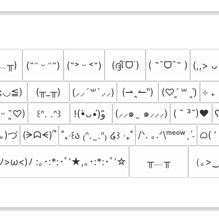
﹏╥)
(ദ്ദി˙ᗜ˙)
( ˶ˆᗜˆ˵ )
(˶ᵔ ᵕ ᵔ˶)
(˶˃ ᵕ ˂˶)
(,,> ᴗ
≧◡≦)
(╥_╥)
(⇀‸↼‶)
⊹ ₊
(⸝⸝´꒳`⸝⸝)
(♡ˊ͈ ꒳ ˋ͈)
(⸝⸝๑  ̫ ๑⸝⸝⸝)
( ˘ ³˘)♥
ʕ
͈ ᵕ ˘͈♡)
꒰ᐢ. .ᐢ꒱
!(•̀ᴗ•́)و ̑̑
｡)づ
ᜊ( ‘
(ᗒᗣᗕ)՞
/ᐠ. ｡.ᐟ\ᵐᵉᵒʷˎˊ˗
˚₊‧꒰ა ₍ᐢ.  ̫.ᐢ₎ ໒꒱ ‧₊˚
╥﹏╥
（｡>‿
(ﾉ>ω<)ﾉ :｡･:*:･ﾟ’★,｡･:*:･ﾟ’☆