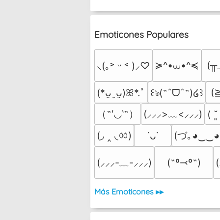
Emoticones Populares
≽^•⩊•^≼
(╥
⸜(｡˃ ᵕ ˂ )⸝♡
(
(*ᴗ͈ˬᴗ͈)ꕤ*.ﾟ
꒰ঌ(˶ˆᗜˆ˵)໒꒱
（˶′◡‵˶）
(⸝⸝⸝>﹏<⸝⸝⸝)
( ˘
(◞ ‸ ◟ㆀ)
(づ｡◕‿‿◕
˙ᴗ˙
(⸝⸝⸝-﹏-⸝⸝⸝)
(˶º⤙º˶)
Más Emoticones ▸▸