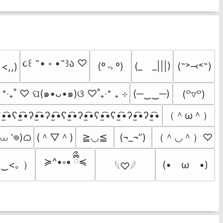
૮꒰ ˶• ༝ •˶꒱ა ♡
(º﹃º)
(_　_|||)
(˶˃⤙˂˶)
 <,,)
  ⁺‧₊˚ ♡ ପ(๑•ᴗ•๑)ଓ ♡˚₊‧⁺ ₊ ⊹
(─‿‿─)
(꒪▿꒪)
（＾ω＾）
•̫͡•ʕ•̫͡•ʔ•̫͡•ʔ•̫͡•ʕ•̫͡•ʔ•̫͡•ʕ•̫͡•ʕ•̫͡•ʔ•̫͡•ʔ•̫͡•
 ⩊ ‘𖦹)ᜊ
(＾▽＾)
（＾◡＾）♡
≧◡≦
(¬_¬”)
≽^•༚• ྀིྀ≼
‿<｡ ）
(•　ω　•)
𓆩♡𓆪