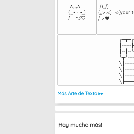
 ∧,,,∧

 /)_/)

(  ̳• · • ̳)

(,,>.<)  <(your t
/    づ♡
/ >❤️
╭━┳━╭
┃┈┈┈┣
┃┈┃┈╰
╰┳╯┈┈
╲┃┈┈┈
╲┃┈┈┈
╲┃┈┈┈
╲┣━━━
Más Arte de Texto ▸▸
¡Hay mucho más!