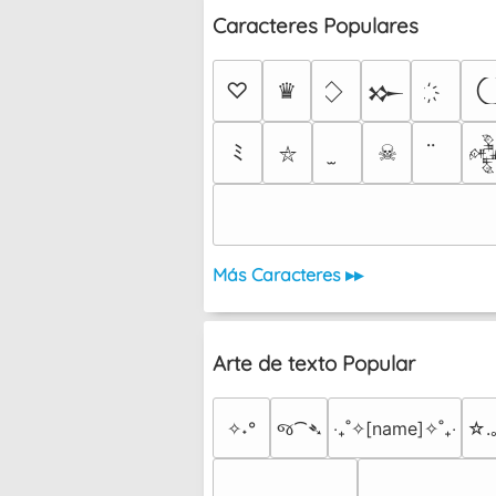
Caracteres Populares
♡
♛
𒁍
ﾐ
☠

⛥
Más Caracteres ▸▸
Arte de texto Popular
✧˖°
જ⁀➴
‎‧₊˚✧[name]✧˚₊‧
☆.