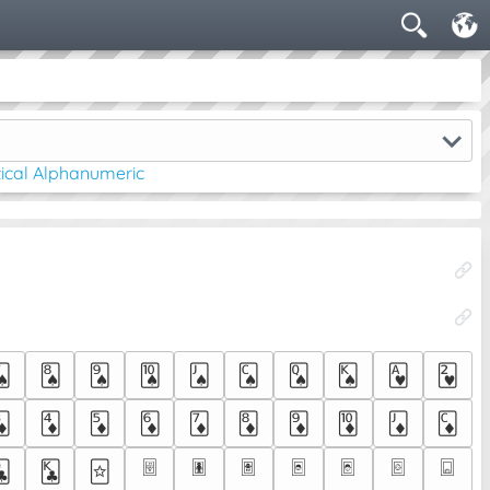
cal Alphanumeric
🂧
🂨
🂩
🂪
🂫
🂬
🂭
🂮
🂱
🂲
🃃
🃄
🃅
🃆
🃇
🃈
🃉
🃊
🃋
🃌
🃠
🃡
🃢
🃣
🃤
🃥
🃦
🃝
🃞
🃟