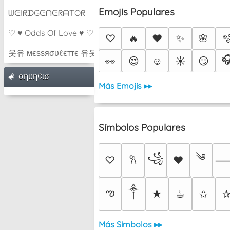
Emojis Populares
ᗯᕮIᖇᗪGᕮᑎᕮᖇᗩTOᖇ
♡ ♥ Odds Of Love ♥ ♡
♡
🔥
❤️
✨
🌸

웃유 мєѕѕяσυℓєттє 유웃

👀
😍
☺️
☀️
😏
αηυη¢ισ
Más Emojis ▸▸
Símbolos Populares
༄
꧁
♡
♥
𐙚
༒︎
ఌ
★
☕︎
✩
Más Símbolos ▸▸