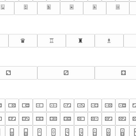
🃪
🃫
🃬
🃭
🃮
🃯
♛
♖
♜
♗
⚁
⚂
⚃

🀶
🀷
🀸
🀹
🀺
🀻
🀼
🀽
🀾

🁏
🁐
🁑
🁒
🁓
🁔
🁕
🁖
🁗

🁨
🁩
🁪
🁫
🁬
🁭
🁮
🁯
🁰