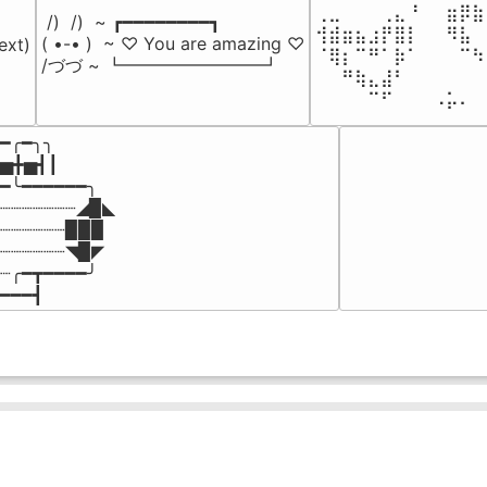
⢀⣀⠀⠀⠀⢀⣄⠘⠀⠀⣶⡿⣷
 /)  /)  ~ ┏━━━━━━━━┓

⢺⣾⣶⣦⣰⡟⣿⡇⠀⠀⠻⣧⠀
( •-• )  ~ ♡ You are amazing ♡

ext)

⠈⢿⡆⠉⠛⠁⡷⠁⠀⠀⠀⠉⠳
/づづ ~ ┗━━━━━━━━┛
⠀⠀⠛⢷⣄⣼⠃⠀⠀⠀⠀⠀⠀
⠀⠀⠀⠀⠉⠋⠀⠀⠀⠠⡥⠄⠀
━╭━╮╮

▅╋▅┫┃

━╰━━━━━━╮

┈┈┈┈┈┈┈◢▉◣

┈┈┈┈┈┈▉▉▉

┈┈┈┈┈┈◥▉◤

┈╭━┳━━━━╯

━━━┫﻿