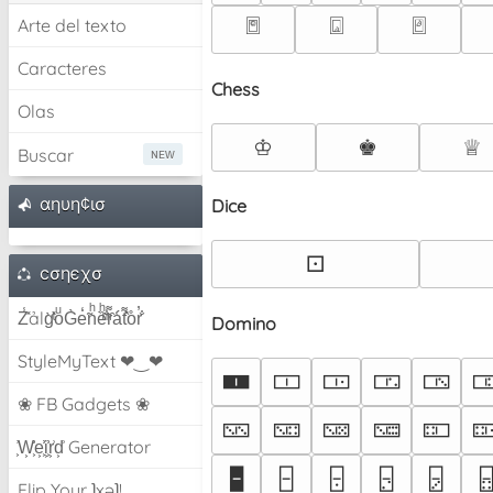
🃧
🃨
🃩
Arte del texto
Caracteres
Chess
Olas
♔
♚
♕
Buscar
αηυη¢ισ
Dice
⚀
cσηєχσ
Z̾̽ảlg̀͐ͭ̽oͧG̀e̒̃nͪȅͪͫ̏̐r͌̑á͑t͌̑͛o̊r̓̐
Domino
StyleMyText ❤‿❤
🀰
🀱
🀲
🀳
🀴

❀ FB Gadgets ❀
🁉
🁊
🁋
🁌
🁍

͕͗W͕͕͗͗e͕͕͗͗i͕͕͗͗r͕͗d͕͗ Generator
🁢
🁣
🁤
🁥
🁦

Flip Your ʇxəʇ!