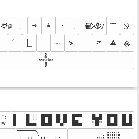
➺
✮
･

𒁃
ネ
⋟
⚠
￨
𒊲
𓎖
𒀱
· ¨:⠀

█  █░░ █▀█ █░█ █▀▀  █▄█ █▀█ █░█

. ୨୧⠀
█  █▄▄ █▄█ ▀▄▀ ██▄  ░█░ █▄█ █▄█
▔▔▔▔▔╲

⠀⠀⠀⠀⠀⠀⠀⠀⠀⣠⣶⣶⣶⣦⠀⠀

⠀⠀⠀⠀
