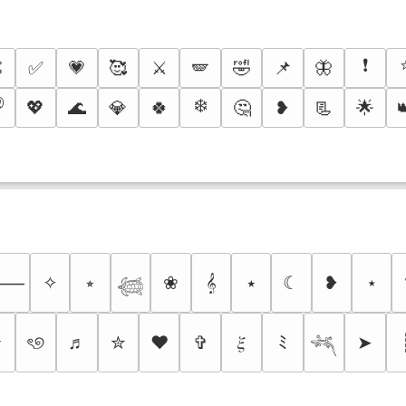
❗

✅
💗
🥰
⚔️
🪽
🤣
📌
🦋

❄️
💖
🌊
💎
🍀
🤔
❥
📃
🌟
✧
⭒
❀
𝄞
⭑
☾
❥
⋆
⸻
𓆉
✰
ৎ୭
♬
✮
❤
✞
𝜉
ﾐ
➤
𓆈