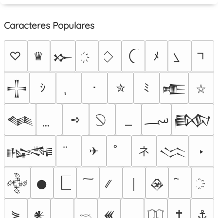
Caracteres Populares
♡
♛
ﾒ
𒁍
ｼ
･
✮
ﾐ
𒋲
𒍫
⛥
؄
➺
𒈝
𒁃
ネ
✈
‣
𒈙
𒈱
𒅒
𒊹
￨
𒊲
⋟
✝
⚓
𒀭
𒌍
𓎖
𓉳