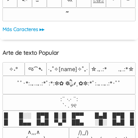
Más Caracteres ▸▸
Arte de texto Popular
જ⁀➴
✧˖°
‎‧₊˚✧[name]✧˚₊‧
☆.｡.:*　　.｡.:*☆
ﾟﾟ･*:.｡..｡.:*ﾟ:*:✼✿ ❁ཻུ۪۪⸙͎ ✿✼:*ﾟ:.｡..｡.:*･ﾟﾟ
⠀:¨ ·.· ¨:⠀

⠀ `· . ୨୧⠀
█  █░░ █▀█ █░█ █▀▀  █▄█ █▀█ █░█
█  █▄▄ █▄█ ▀▄▀ ██▄  ░█░ █▄█ █▄
 ∧,,,∧

 /)_/)
