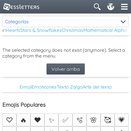
Categorías
ar:
Hearts
Stars & Snowflakes
Christmas
Mathematical Alphan
The selected category does not exist (anymore). Select a
category from the menu.
Volver arriba
Emoji
Emoticones
Texto Zalgo
Arte del texto
Emojis Populares
♡
🔥
❤️
✨
✅
🫧
🌸
🥰
💗