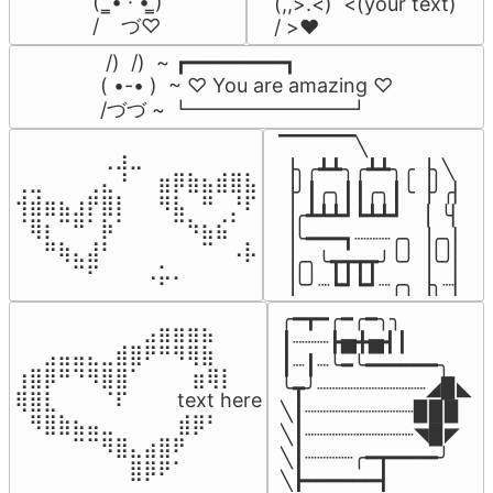
(  ̳• · • ̳)

(,,>.<)  <(your text)

/    づ♡
/ >❤️
 /)  /)  ~ ┏━━━━━━━━┓

( •-• )  ~ ♡ You are amazing ♡

/づづ ~ ┗━━━━━━━━┛
▔▔▔▔▔╲

⠀⠀⠀⠀⠀⠀⢀⣰⣀⠀⠀⠀⠀⠀⠀⠀⠀

▕╮╭┻┻╮╭┻┻╮╭▕╮╲

⢀⣀⠀⠀⠀⢀⣄⠘⠀⠀⣶⡿⣷⣦⣾⣿⣧

▕╯┃╭╮┃┃╭╮┃╰▕╯╭▏

⢺⣾⣶⣦⣰⡟⣿⡇⠀⠀⠻⣧⠀⠛⠀⡘⠏

▕╭┻┻┻┛┗┻┻┛  ▕  ╰▏

⠈⢿⡆⠉⠛⠁⡷⠁⠀⠀⠀⠉⠳⣦⣮⠁⠀

▕╰━━━┓┈┈┈╭╮▕╭╮▏

⠀⠀⠛⢷⣄⣼⠃⠀⠀⠀⠀⠀⠀⠉⠀⠠⡧

▕╭╮╰┳┳┳┳╯╰╯▕╰╯▏

⠀⠀⠀⠀⠉⠋⠀⠀⠀⠠⡥⠄⠀⠀⠀⠀⠀
▕╰╯┈┗┛┗┛┈╭╮▕╮┈▏
╭━┳━╭━╭━╮╮

⠀⠀⠀⠀⠀⠀⠀⠀⠀⣠⣶⣶⣶⣦⠀⠀

┃┈┈┈┣▅╋▅┫┃

⠀⠀⣠⣤⣤⣄⣀⣾⣿⠟⠛⠻⢿⣷⠀

┃┈┃┈╰━╰━━━━━━╮

⢰⣿⡿⠛⠙⠻⣿⣿⠁⠀⠀ ⠀⣶⢿⡇

╰┳╯┈┈┈┈┈┈┈┈┈◢▉◣

⢿⣿⣇⠀⠀⠀⠈⠏⠀⠀⠀ text here

╲┃┈┈┈┈┈┈┈┈┈▉▉▉

⠀⠻⣿⣷⣦⣤⣀⠀⠀⠀ ⠀⣾⡿⠃⠀

╲┃┈┈┈┈┈┈┈┈┈◥▉◤

⠀⠀⠀⠀⠉⠉⠻⣿⣄⣴⣿⠟⠀⠀⠀

╲┃┈┈┈┈╭━┳━━━━╯

⠀⠀⠀⠀⠀⠀⠀⠀⣿⡿⠟⠁⠀⠀⠀
╲┣━━━━━━┫﻿