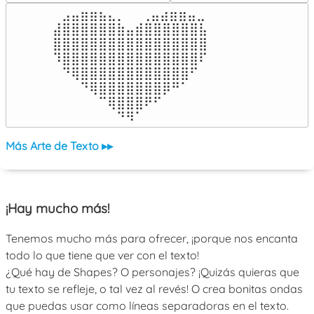
⠀⣠⣤⣶⣶⣦⣄⡀  ⠀⢀⣤⣴⣶⣶⣤⣀⠀

⣼⣿⣿⣿⣿⣿⣿⣷⣤⣾⣿⣿⣿⣿⣿⣿⣧

⣿⣿⣿⣿⣿⣿⣿⣿⣿⣿⣿⣿⣿⣿⣿⣿⣿

⠹⣿⣿⣿⣿⣿⣿⣿⣿⣿⣿⣿⣿⣿⣿⣿⠏

⠀⠙⢿⣿⣿⣿⣿⣿⣿⣿⣿⣿⣿⣿⣿⠋⠀

⠀⠀⠀⠙⢿⣿⣿⣿⣿⣿⣿⣿⡿⠛⠁⠀⠀

⠀⠀⠀⠀⠀⠉⢿⣿⣿⣿⠟⠋⠀⠀⠀⠀⠀

⠀⠀⠀⠀⠀⠀⠀⠙⠻⠁⠀⠀⠀⠀⠀⠀⠀⠀⠀⠀⠀⠀⠀
Más Arte de Texto ▸▸
¡Hay mucho más!
Tenemos mucho más para ofrecer, ¡porque nos encanta
todo lo que tiene que ver con el texto!
¿Qué hay de Shapes? O personajes? ¡Quizás quieras que
tu texto se refleje, o tal vez al revés! O crea bonitas ondas
que puedas usar como líneas separadoras en el texto.