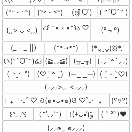
(ദ്ദി˙ᗜ˙)
( ˶ˆᗜˆ˵ )
(˶ᵔ ᵕ ᵔ˶)
(˶˃ ᵕ ˂˶)
૮꒰ ˶• ༝ •˶꒱ა ♡
(º﹃º)
(,,> ᴗ <,,)
(_　_|||)
(˶˃⤙˂˶)
(*ᴗ͈ˬᴗ͈)ꕤ*.ﾟ
(≧◡≦)
(╥_╥)
꒰ঌ(˶ˆᗜˆ˵)໒꒱
(⸝⸝´꒳`⸝⸝)
(⇀‸↼‶)
(─‿‿─)
(♡ˊ͈ ꒳ ˋ͈)
( ˘͈ ᵕ ˘͈♡)
(⸝⸝⸝>﹏<⸝⸝⸝)
⊹ ₊  ⁺‧₊˚ ♡ ପ(๑•ᴗ•๑)ଓ ♡˚₊‧⁺ ₊ ⊹
(꒪▿꒪)
（˶′◡‵˶）
( ˘ ³˘)♥
꒰ᐢ. .ᐢ꒱
!(•̀ᴗ•́)و ̑̑
(⸝⸝๑  ̫ ๑⸝⸝⸝)