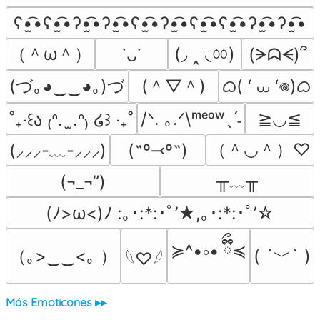
ʕ•̫͡•ʕ•̫͡•ʔ•̫͡•ʔ•̫͡•ʕ•̫͡•ʔ•̫͡•ʕ•̫͡•ʕ•̫͡•ʔ•̫͡•ʔ•̫͡•
（＾ω＾）
(◞ ‸ ◟ㆀ)
(ᗒᗣᗕ)՞
˙ᴗ˙
(づ｡◕‿‿◕｡)づ
(＾▽＾)
ᜊ( ‘ ⩊ ‘𖦹)ᜊ
/ᐠ. ｡.ᐟ\ᵐᵉᵒʷˎˊ˗
≧◡≦
˚₊‧꒰ა ₍ᐢ.  ̫.ᐢ₎ ໒꒱ ‧₊˚
（＾◡＾）♡
(˶º⤙º˶)
(⸝⸝⸝-﹏-⸝⸝⸝)
╥﹏╥
(¬_¬”)
(ﾉ>ω<)ﾉ :｡･:*:･ﾟ’★,｡･:*:･ﾟ’☆
≽^•༚• ྀིྀ≼
（｡>‿‿<｡ ）
( ´﹀` )
𓆩♡𓆪
Más Emoticones ▸▸