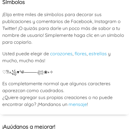
Símbolos
¡Elija entre miles de símbolos para decorar sus
publicaciones y comentarios de Facebook, Instagram o
Twitter! ¡O quizás para darle un poco más de sabor a tu
nombre de usuario! Simplemente haga clic en un símbolo
para copiarlo.
Usted puede elegir de
corazones
,
flores
,
estrellas
y
mucho, mucho más!
♡
𐙚
꧁
♥
༄
⸻
𓆉
❀
⭒
✧
Es completamente normal que algunos caracteres
aparezcan como cuadrados.
¿Quiere agregar sus propias creaciones o no puede
encontrar algo? ¡Mandanos un
mensaje
!
¡Ayúdanos a mejorar!