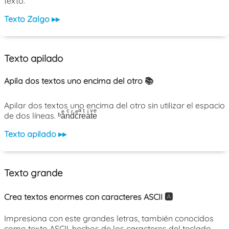
texto.
Texto Zalgo ▸▸
Texto apilado
Apila dos textos uno encima del otro 📚
Apilar dos textos uno encima del otro sin utilizar el espacio
de dos líneas. ᵇaͤnͨdͬcͤrͣeͭaͥtͮeͤ
Texto apilado ▸▸
Texto grande
Crea textos enormes con caracteres ASCII 🅰️
Impresiona con este grandes letras, también conocidos
como texto ASCII, hechos de los caracteres del teclado