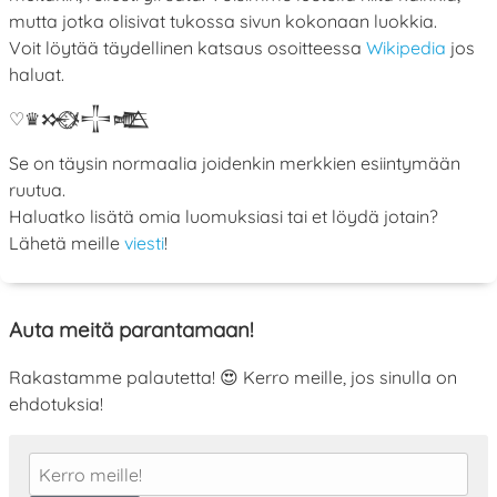
mutta jotka olisivat tukossa sivun kokonaan luokkia.
Voit löytää täydellinen katsaus osoitteessa
Wikipedia
jos
haluat.
♡
♛
𒁍
ﾒ
𒋲
𒍫
Se on täysin normaalia joidenkin merkkien esiintymään
ruutua.
Haluatko lisätä omia luomuksiasi tai et löydä jotain?
Lähetä meille
viesti
!
Auta meitä parantamaan!
Rakastamme palautetta! 😍 Kerro meille, jos sinulla on
ehdotuksia!