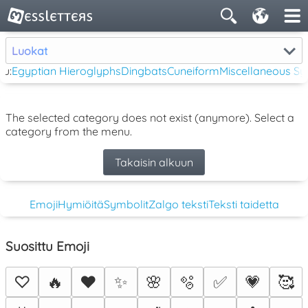
Luokat
tu:
Egyptian Hieroglyphs
Dingbats
Cuneiform
Miscellaneous S
The selected category does not exist (anymore). Select a
category from the menu.
Takaisin alkuun
Emoji
Hymiöitä
Symbolit
Zalgo teksti
Teksti taidetta
Suosittu Emoji
♡
🔥
❤️
✨
🌸
🫧
✅
💗
🥰