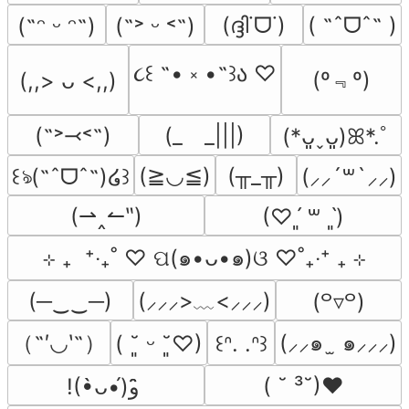
(ദ്ദി˙ᗜ˙)
( ˶ˆᗜˆ˵ )
(˶ᵔ ᵕ ᵔ˶)
(˶˃ ᵕ ˂˶)
૮꒰ ˶• ༝ •˶꒱ა ♡
(º﹃º)
(,,> ᴗ <,,)
(˶˃⤙˂˶)
(_　_|||)
(*ᴗ͈ˬᴗ͈)ꕤ*.ﾟ
(≧◡≦)
(╥_╥)
꒰ঌ(˶ˆᗜˆ˵)໒꒱
(⸝⸝´꒳`⸝⸝)
(⇀‸↼‶)
(♡ˊ͈ ꒳ ˋ͈)
⊹ ₊  ⁺‧₊˚ ♡ ପ(๑•ᴗ•๑)ଓ ♡˚₊‧⁺ ₊ ⊹
(─‿‿─)
(⸝⸝⸝>﹏<⸝⸝⸝)
(꒪▿꒪)
（˶′◡‵˶）
(⸝⸝๑  ̫ ๑⸝⸝⸝)
( ˘͈ ᵕ ˘͈♡)
꒰ᐢ. .ᐢ꒱
( ˘ ³˘)♥
!(•̀ᴗ•́)و ̑̑