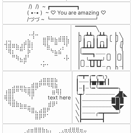
 /)  /)  ~ ┏━━━━━━━━┓

( •-• )  ~ ♡ You are amazing ♡

/づづ ~ ┗━━━━━━━━┛
▔▔▔▔▔╲

⠀⠀⠀⠀⠀⠀⢀⣰⣀⠀⠀⠀⠀⠀⠀⠀⠀

▕╮╭┻┻╮╭┻┻╮╭▕╮╲

⢀⣀⠀⠀⠀⢀⣄⠘⠀⠀⣶⡿⣷⣦⣾⣿⣧

▕╯┃╭╮┃┃╭╮┃╰▕╯╭▏

⢺⣾⣶⣦⣰⡟⣿⡇⠀⠀⠻⣧⠀⠛⠀⡘⠏

▕╭┻┻┻┛┗┻┻┛  ▕  ╰▏

⠈⢿⡆⠉⠛⠁⡷⠁⠀⠀⠀⠉⠳⣦⣮⠁⠀

▕╰━━━┓┈┈┈╭╮▕╭╮▏

⠀⠀⠛⢷⣄⣼⠃⠀⠀⠀⠀⠀⠀⠉⠀⠠⡧

▕╭╮╰┳┳┳┳╯╰╯▕╰╯▏

⠀⠀⠀⠀⠉⠋⠀⠀⠀⠠⡥⠄⠀⠀⠀⠀⠀
▕╰╯┈┗┛┗┛┈╭╮▕╮┈▏
╭━┳━╭━╭━╮╮

⠀⠀⠀⠀⠀⠀⠀⠀⠀⣠⣶⣶⣶⣦⠀⠀

┃┈┈┈┣▅╋▅┫┃

⠀⠀⣠⣤⣤⣄⣀⣾⣿⠟⠛⠻⢿⣷⠀

┃┈┃┈╰━╰━━━━━━╮

⢰⣿⡿⠛⠙⠻⣿⣿⠁⠀⠀ ⠀⣶⢿⡇

╰┳╯┈┈┈┈┈┈┈┈┈◢▉◣

⢿⣿⣇⠀⠀⠀⠈⠏⠀⠀⠀ text here

╲┃┈┈┈┈┈┈┈┈┈▉▉▉

⠀⠻⣿⣷⣦⣤⣀⠀⠀⠀ ⠀⣾⡿⠃⠀

╲┃┈┈┈┈┈┈┈┈┈◥▉◤

⠀⠀⠀⠀⠉⠉⠻⣿⣄⣴⣿⠟⠀⠀⠀

╲┃┈┈┈┈╭━┳━━━━╯

⠀⠀⠀⠀⠀⠀⠀⠀⣿⡿⠟⠁⠀⠀⠀
╲┣━━━━━━┫﻿
⠀⣠⣤⣶⣶⣦⣄⡀  ⠀⢀⣤⣴⣶⣶⣤⣀⠀
