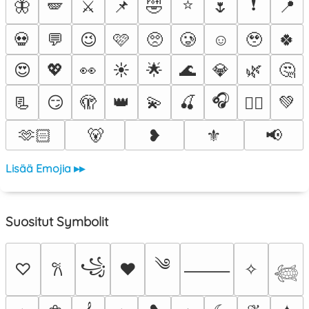
⭐
❗
🦋
🪽
⚔️
📌
🤣
🌷
📍
💀
💬
😉
🩷
🥺
🥲
☺️
🥹
🍀
😍
💖
👀
☀️
🌟
🌊
💎
🌿
🤔
🎧
📃
😏
🫣
👑
💫
🍒
💚
❤️‍🔥
🫶🏻
🐻
❥
⚜️
📢
Lisää Emojia ▸▸
Suositut Symbolit
༄
꧁
♡
♥
✧
𐙚
⸻
𓆉