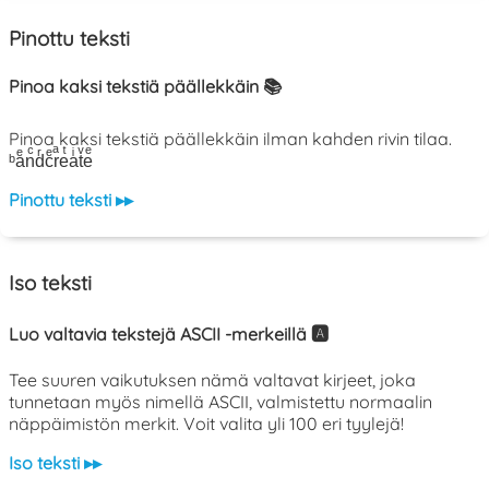
Pinottu teksti
Pinoa kaksi tekstiä päällekkäin 📚
Pinoa kaksi tekstiä päällekkäin ilman kahden rivin tilaa.
ᵇaͤnͨdͬcͤrͣeͭaͥtͮeͤ
Pinottu teksti ▸▸
Iso teksti
Luo valtavia tekstejä ASCII -merkeillä 🅰️
Tee suuren vaikutuksen nämä valtavat kirjeet, joka
tunnetaan myös nimellä ASCII, valmistettu normaalin
näppäimistön merkit. Voit valita yli 100 eri tyylejä!
Iso teksti ▸▸