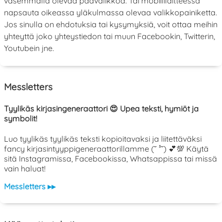
vasemmalla olevaa päävalikkoa. Tai mobiililaitteessa
napsauta oikeassa yläkulmassa olevaa valikkopainiketta.
Jos sinulla on ehdotuksia tai kysymyksiä, voit ottaa meihin
yhteyttä joko yhteystiedon tai muun Facebookin, Twitterin,
Youtubein jne.
Messletters
Tyylikäs kirjasingeneraattori 😍 Upea teksti, hymiöt ja
symbolit!
Luo tyylikäs tyylikäs teksti kopioitavaksi ja liitettäväksi
fancy kirjasintyyppigeneraattorillamme (˘ ³˘) 💕💯 Käytä
sitä Instagramissa, Facebookissa, Whatsappissa tai missä
vain haluat!
Messletters ▸▸