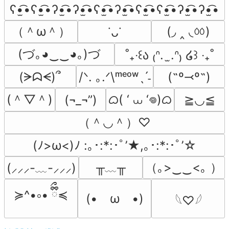
ʕ•̫͡•ʕ•̫͡•ʔ•̫͡•ʔ•̫͡•ʕ•̫͡•ʔ•̫͡•ʕ•̫͡•ʕ•̫͡•ʔ•̫͡•ʔ•̫͡•
（＾ω＾）
(◞ ‸ ◟ㆀ)
˙ᴗ˙
(づ｡◕‿‿◕｡)づ
˚₊‧꒰ა ₍ᐢ.  ̫.ᐢ₎ ໒꒱ ‧₊˚
(ᗒᗣᗕ)՞
/ᐠ. ｡.ᐟ\ᵐᵉᵒʷˎˊ˗
(˶º⤙º˶)
(＾▽＾)
ᜊ( ‘ ⩊ ‘𖦹)ᜊ
(¬_¬”)
≧◡≦
（＾◡＾）♡
(ﾉ>ω<)ﾉ :｡･:*:･ﾟ’★,｡･:*:･ﾟ’☆
╥﹏╥
（｡>‿‿<｡ ）
(⸝⸝⸝-﹏-⸝⸝⸝)
≽^•༚• ྀིྀ≼
(•　ω　•)
𓆩♡𓆪