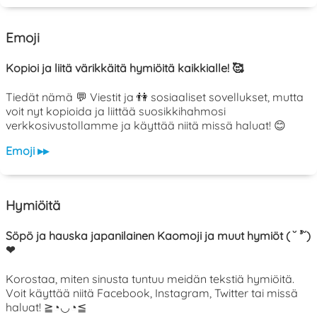
Emoji
Kopioi ja liitä värikkäitä hymiöitä kaikkialle! 🥰
Tiedät nämä 💬 Viestit ja 👫 sosiaaliset sovellukset, mutta
voit nyt kopioida ja liittää suosikkihahmosi
verkkosivustollamme ja käyttää niitä missä haluat! 😊
Emoji ▸▸
Hymiöitä
Söpö ja hauska japanilainen Kaomoji ja muut hymiöt ( ˘ ³˘)
❤
Korostaa, miten sinusta tuntuu meidän tekstiä hymiöitä.
Voit käyttää niitä Facebook, Instagram, Twitter tai missä
haluat! ≧◔◡◔≦