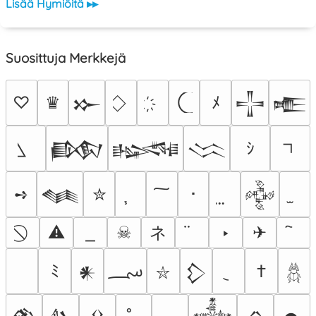
Lisää Hymiöitä ▸▸
Suosittuja Merkkejä
♡
♛
ﾒ
𒁍
𒋲
𒍫
ｼ
𒁃
𒈙
𒈱
➺
✮
･
𒈝
𒅒
ネ
⚠
☠
‣
✈
؄
ﾐ
†
𒀭
𒁷
⛥
𓆣