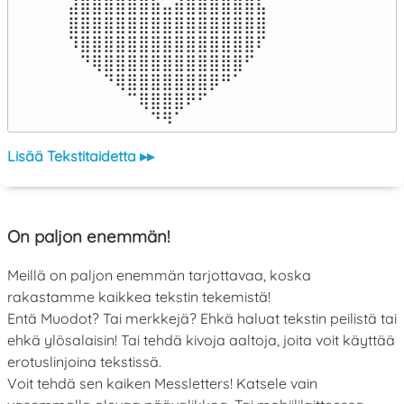
⣼⣿⣿⣿⣿⣿⣿⣷⣤⣾⣿⣿⣿⣿⣿⣿⣧

⣿⣿⣿⣿⣿⣿⣿⣿⣿⣿⣿⣿⣿⣿⣿⣿⣿

⠹⣿⣿⣿⣿⣿⣿⣿⣿⣿⣿⣿⣿⣿⣿⣿⠏

⠀⠙⢿⣿⣿⣿⣿⣿⣿⣿⣿⣿⣿⣿⣿⠋⠀

⠀⠀⠀⠙⢿⣿⣿⣿⣿⣿⣿⣿⡿⠛⠁⠀⠀

⠀⠀⠀⠀⠀⠉⢿⣿⣿⣿⠟⠋⠀⠀⠀⠀⠀

⠀⠀⠀⠀⠀⠀⠀⠙⠻⠁⠀⠀⠀⠀⠀⠀⠀⠀⠀⠀⠀⠀⠀
Lisää Tekstitaidetta ▸▸
On paljon enemmän!
Meillä on paljon enemmän tarjottavaa, koska
rakastamme kaikkea tekstin tekemistä!
Entä Muodot? Tai merkkejä? Ehkä haluat tekstin peilistä tai
ehkä ylösalaisin! Tai tehdä kivoja aaltoja, joita voit käyttää
erotuslinjoina tekstissä.
Voit tehdä sen kaiken Messletters! Katsele vain