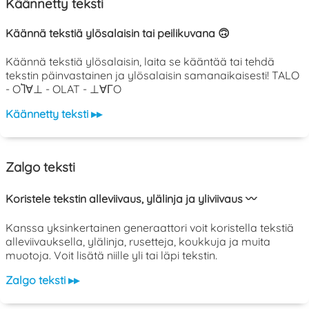
Käännetty teksti
Käännä tekstiä ylösalaisin tai peilikuvana 🙃
Käännä tekstiä ylösalaisin, laita se kääntää tai tehdä
tekstin päinvastainen ja ylösalaisin samanaikaisesti! TALO
- OႨ∀⊥ - OLAT - ⊥∀ΓO
Käännetty teksti ▸▸
Zalgo teksti
Koristele tekstin alleviivaus, ylälinja ja yliviivaus 〰️
Kanssa yksinkertainen generaattori voit koristella tekstiä
alleviivauksella, ylälinja, rusetteja, koukkuja ja muita
muotoja. Voit lisätä niille yli tai läpi tekstin.
Zalgo teksti ▸▸