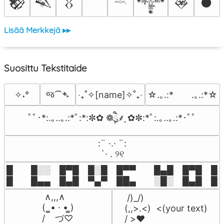
𒆙
𒈑
𒌐
𒀱
𒊲
𒊹
𓎖
Lisää Merkkejä ▸▸
Suosittu Tekstitaide
જ⁀➴
✧˖°
‎‧₊˚✧[name]✧˚₊‧
☆.｡.:*　　.｡.:*☆
ﾟﾟ･*:.｡..｡.:*ﾟ:*:✼✿ ❁ཻུ۪۪⸙͎ ✿✼:*ﾟ:.｡..｡.:*･ﾟﾟ
⠀:¨ ·.· ¨:⠀

⠀ `· . ୨୧⠀
█  █░░ █▀█ █░█ █▀▀  █▄█ █▀█ █░█
█  █▄▄ █▄█ ▀▄▀ ██▄  ░█░ █▄█ █▄
 ∧,,,∧

 /)_/)

(  ̳• · • ̳)

(,,>.<)  <(your text)

/    づ♡
/ >❤️