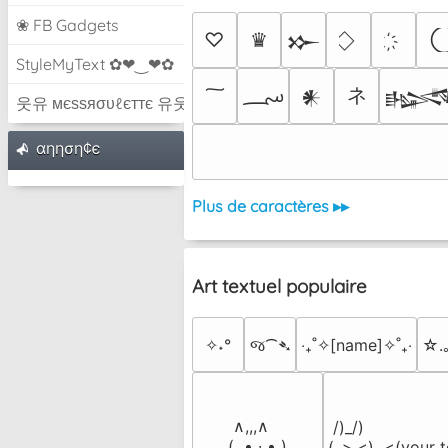
❀ FB Gadgets
♡
♛
𒁍
StyleMyText ✿❤‿❤✿
؄
ネ
𒀭

웃유 мєѕѕяσυℓєттє 유웃
αηηση¢є
Plus de caractères ▸▸
Art textuel populaire
✧˖°
જ⁀➴
‎‧₊˚✧[name]✧˚₊‧
☆.
 ∧,,,∧

 /)_/)

(  ̳• · • ̳)

(,,>.<)  <(your t