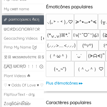
Émoticônes populaires
My cнαт name
ραятєηαιяєѕ ℓιєη
≽^•⩊•^≼
(╥
⸜(｡˃ ᵕ ˂ )⸝♡
ᗯᕮIᖇᗪGᕮᑎᕮᖇᗩTOᖇ
(
(*ᴗ͈ˬᴗ͈)ꕤ*.ﾟ
꒰ঌ(˶ˆᗜˆ˵)໒꒱
Geocaching Videos 【►】
(⸝⸝⸝>﹏<⸝⸝⸝)
(꒪▿꒪)
꒰ᐢ
Pimp My Name ಠ͜ಠ
（＾ω＾）
(ᗒᗣᗕ)՞
˙ᴗ˙
웃유 мєѕѕяσυℓєттє 유웃
Ƹ̵̡Ӝ̵̨̄Ʒ ƜЄƖƦƊ ﹗﹗﹗ ⨀_⨀
（＾◡＾）♡
(¬_¬”)
Plant Videos ☘
Plus d'émoticônes ▸▸
♡ ♥ Odds Of Love ♥ ♡
FlipYourText - dıๅɟ
Caractères populaires
Z̾ảlg̀͐oͧG̀e̒̃nȅ̐r͌̑á͑t͛o̊r