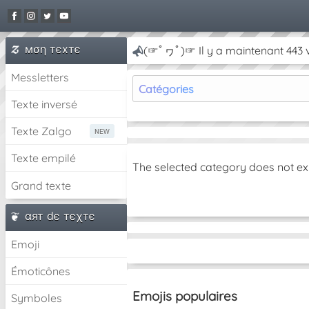
мση тєxтє
(☞ﾟヮﾟ)☞ Il y a maintenant 443 v
Messletters
Catégories
Texte inversé
Texte Zalgo
Texte empilé
The selected category does not ex
Grand texte
αят dє тєχтє
Emoji
Émoticônes
Emojis populaires
Symboles