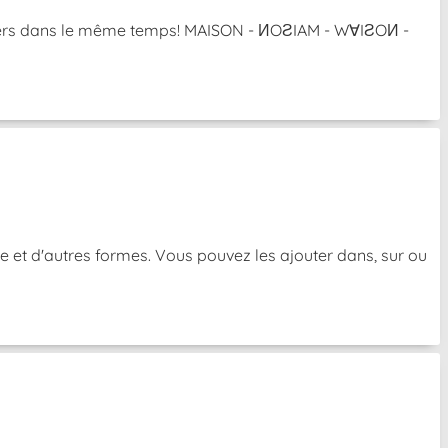
l'envers dans le même temps! MAISON - ИOƧIAM - W∀IƧOИ -
e et d'autres formes. Vous pouvez les ajouter dans, sur ou