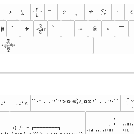
ﾒ
ｼ
✮
･
ﾐ
𒋲
￣
✈
☠
‣

𒅒
𓎖
𒀱
⠀:¨ ·.
ﾟﾟ･*:.｡..｡.:*ﾟ:*:✼✿ ❁ཻུ۪۪⸙͎ ✿✼:*ﾟ:.｡..｡.:*･ﾟﾟ
｡.:*　　.｡.:*☆
⠀ `· 
⠀⠀⠀⠀⠀⠀⢀⣰⣀⠀⠀⠀⠀
⢀⣀⠀⠀⠀⢀⣄⠘⠀⠀⣶⡿⣷
 /)  /)  ~ ┏━━━━━━━━┓

⢺⣾⣶⣦⣰⡟⣿⡇⠀⠀⠻⣧⠀
( •-• )  ~ ♡ You are amazing ♡

ext)
