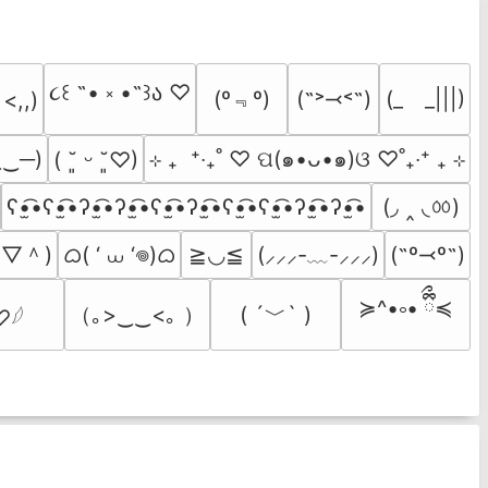
૮꒰ ˶• ༝ •˶꒱ა ♡
(º﹃º)
(˶˃⤙˂˶)
(_　_|||)
 <,,)
‿‿─)
⊹ ₊  ⁺‧₊˚ ♡ ପ(๑•ᴗ•๑)ଓ ♡˚₊‧⁺ ₊ ⊹
( ˘͈ ᵕ ˘͈♡)
(◞ ‸ ◟ㆀ)
ʕ•̫͡•ʕ•̫͡•ʔ•̫͡•ʔ•̫͡•ʕ•̫͡•ʔ•̫͡•ʕ•̫͡•ʕ•̫͡•ʔ•̫͡•ʔ•̫͡•
＾▽＾)
ᜊ( ‘ ⩊ ‘𖦹)ᜊ
≧◡≦
(⸝⸝⸝-﹏-⸝⸝⸝)
(˶º⤙º˶)
≽^•༚• ྀིྀ≼
（｡>‿‿<｡ ）
( ´﹀` )
♡𓆪