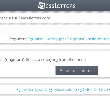
isiteurs sur Messletters.com
Populaire:
Egyptian Hieroglyphs
Dingbats
Cuneiform
Misc
ist (anymore). Select a category from the menu.
Retour au sommet
◔͜͡◔ Twitter Quotes
◔͜͡◔ Messroulette
◔͜͡◔ Odds Of Love
◔