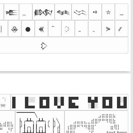
➺
𒍫
𒁃
𒈝
𒈱
⛥
⋟
￨
𒊲
𒊹
𒌍
𒁷
· ¨:⠀

█  █░░ █▀█ █░█ █▀▀  █▄█ █▀█ █░█

. ୨୧⠀
█  █▄▄ █▄█ ▀▄▀ ██▄  ░█░ █▄█ █▄█
▔▔▔▔▔╲

⠀⠀⠀⠀⠀⠀⠀⠀⠀⣠⣶⣶⣶⣦⠀⠀

⠀⠀⠀⠀

▕╮╭┻┻╮╭┻┻╮╭▕╮╲

⠀⠀⣠⣤⣤⣄⣀⣾⣿⠟⠛⠻⢿⣷⠀

⣦⣾⣿⣧

▕╯┃╭╮┃┃╭╮┃╰▕╯╭▏

⢰⣿⡿⠛⠙⠻⣿⣿⠁⠀⠀ ⠀⣶⢿⡇

⠛⠀⡘⠏

▕╭┻┻┻┛┗┻┻┛  ▕  ╰▏

⢿⣿⣇⠀⠀⠀⠈⠏⠀⠀⠀ text here
