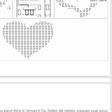
⣦⣮⠁⠀

▕╰━━━┓┈┈┈╭╮▕╭╮▏

⠀⠻⣿⣷⣦⣤⣀⠀⠀⠀ ⠀⣾⡿⠃⠀

⠉⠀⠠⡧

▕╭╮╰┳┳┳┳╯╰╯▕╰╯▏

⠀⠀⠀⠀⠉⠉⠻⣿⣄⣴⣿⠟⠀⠀⠀

⠀⠀⠀⠀
▕╰╯┈┗┛┗┛┈╭╮▕╮┈▏
⠀⠀⠀⠀⠀⠀⠀⠀⣿⡿⠟⠁⠀⠀⠀
⠀⣠⣤⣶⣶⣦⣄⡀  ⠀⢀⣤⣴⣶⣶⣤⣀⠀

⣼⣿⣿⣿⣿⣿⣿⣷⣤⣾⣿⣿⣿⣿⣿⣿⣧

⣿⣿⣿⣿⣿⣿⣿⣿⣿⣿⣿⣿⣿⣿⣿⣿⣿

⠹⣿⣿⣿⣿⣿⣿⣿⣿⣿⣿⣿⣿⣿⣿⣿⠏

⠀⠙⢿⣿⣿⣿⣿⣿⣿⣿⣿⣿⣿⣿⣿⠋⠀

⠀⠀⠀⠙⢿⣿⣿⣿⣿⣿⣿⣿⡿⠛⠁⠀⠀

⠀⠀⠀⠀⠀⠉⢿⣿⣿⣿⠟⠋⠀⠀⠀⠀⠀

⠀⠀⠀⠀⠀⠀⠀⠙⠻⠁⠀⠀⠀⠀⠀⠀⠀⠀⠀⠀⠀⠀⠀
u peut-être à l'envers! Ou faites de belles vagues que vous