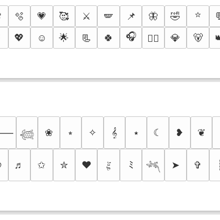
⭐

🫧
💗
🥰
⚔️
🪽
📌
🦋
🤣
️
🎧
💖
☺️
🌟
📃
🍀
💎
🐻
❤️‍🔥
❀
⭒
✧
𝄞
⭑
☾
❥
❦
⸻
𓆉
୭
♬
✩
✮
❤
𝜉
ﾐ
➤
✞
𓆈