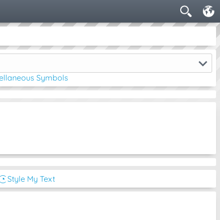
ellaneous Symbols
͜͡◔ Style My Text