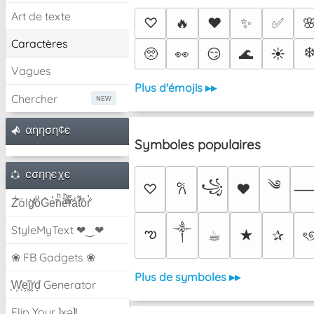
Art de texte
♡
🔥
❤️
✨
✅

Caractères
❄
🥺
👀
😏
🌊
☀️
Vagues
Plus d'émojis ▸▸
Chercher
αηηση¢є
Symboles populaires
cσηηєχє
༄
꧁
♡
♥
𐙚
Z̾̽ảlg̀͐ͭ̽oͧG̀e̒̃nͪȅͪͫ̏̐r͌̑á͑t͌̑͛o̊r̓̐
༒︎
StyleMyText ❤‿❤
ఌ
☕︎
★
✰
ৎ
❀ FB Gadgets ❀
Plus de symboles ▸▸
͕͗W͕͕͗͗e͕͕͗͗i͕͕͗͗r͕͗d͕͗ Generator
Flip Your ʇxəʇ!