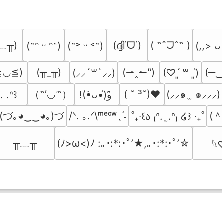
﹏╥)
(ദ്ദി˙ᗜ˙)
( ˶ˆᗜˆ˵ )
(˶ᵔ ᵕ ᵔ˶)
(˶˃ ᵕ ˂˶)
(,,> ᴗ
≧◡≦)
(╥_╥)
(⇀‸↼‶)
(─
(⸝⸝´꒳`⸝⸝)
(♡ˊ͈ ꒳ ˋ͈)
（˶′◡‵˶）
( ˘ ³˘)♥
(⸝⸝๑  ̫ ๑⸝⸝⸝)
. .ᐢ꒱
!(•̀ᴗ•́)و ̑̑
(づ｡◕‿‿◕｡)づ
(
/ᐠ. ｡.ᐟ\ᵐᵉᵒʷˎˊ˗
˚₊‧꒰ა ₍ᐢ.  ̫.ᐢ₎ ໒꒱ ‧₊˚
╥﹏╥
(ﾉ>ω<)ﾉ :｡･:*:･ﾟ’★,｡･:*:･ﾟ’☆
𓆩