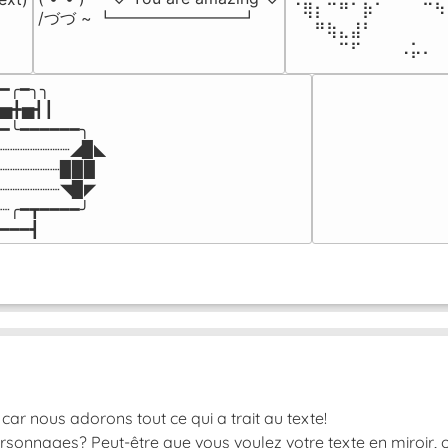
⠈⢿⡆⠉⠛⠁⡷⠁⠀⠀⠀⠉⠳
/づづ ~ ┗━━━━━━━━┛
⠀⠀⠛⢷⣄⣼⠃⠀⠀⠀⠀⠀⠀
⠀⠀⠀⠀⠉⠋⠀⠀⠀⠠⡥⠄⠀
━╭━╮╮

▅╋▅┫┃

━╰━━━━━━╮

┈┈┈┈┈┈┈◢▉◣

┈┈┈┈┈┈▉▉▉

┈┈┈┈┈┈◥▉◤

┈╭━┳━━━━╯

━━━┫﻿
car nous adorons tout ce qui a trait au texte!
rsonnages? Peut-être que vous voulez votre texte en miroir, o