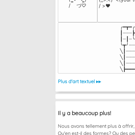
/    づ♡
/ >❤️
╭━┳━╭
┃┈┈┈┣
┃┈┃┈╰
╰┳╯┈┈
╲┃┈┈┈
╲┃┈┈┈
╲┃┈┈┈
╲┣━━━
Plus d'art textuel ▸▸
Il y a beaucoup plus!
Nous avons tellement plus à offrir, 
Qu'en est-il des formes? Ou des pe