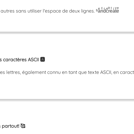
res sans utiliser l'espace de deux lignes. ᵇaͤnͨdͬcͤrͣeͭaͥtͮeͤ
caractères ASCII 🅰️
 lettres, également connu en tant que texte ASCII, en caractè
 partout! 🥰