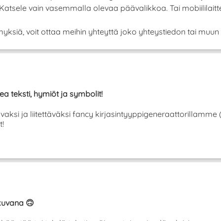
! Katsele vain vasemmalla olevaa päävalikkoa. Tai mobiilila
yksiä, voit ottaa meihin yhteyttä joko yhteystiedon tai muun 
ea teksti, hymiöt ja symbolit!
tavaksi ja liitettäväksi fancy kirjasintyyppigeneraattorillamme
t!
ikuvana 🙃