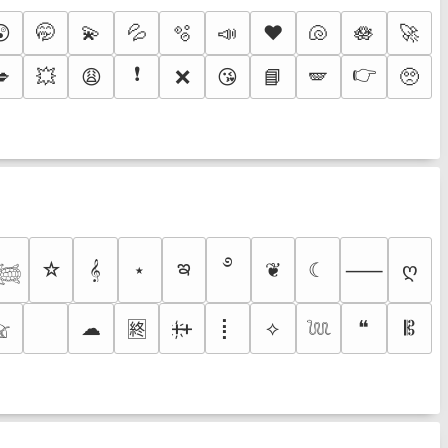
😲
🤭
💫
💦
🫧
📣
♥️
🐚
🪷
🚀
❗
👉
💋
💥
😩
❌
😘
📘
🪽
🥺
࿔
ఇ
☆
𝄞
⋆
❦
☾
ღ
⸺
𓆉
☁
ᚐ҉ᚐ
⡇
⟡
❝
𝄡
🈡
𓃠
𓆙