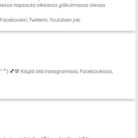
itteessa napsauta oikeassa yläkulmassa olevaa
Facebookin, Twitterin, Youtubein jne.
 (˘ ³˘) 💕💯 Käytä sitä Instagramissa, Facebookissa,