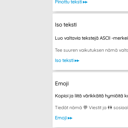
Pinottu teksti ▸▸
Iso teksti
Luo valtavia tekstejä ASCII -merkeil
Tee suuren vaikutuksen nämä valtava
Iso teksti ▸▸
Emoji
Kopioi ja liitä värikkäitä hymiöitä ka
Tiedät nämä 💬 Viestit ja 👫 sosiaa
Emoji ▸▸