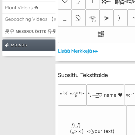
♡
†
𒁍

Plant Videos ☘
）
⋟
𓂀
Geocaching Videos 【►】
웃유 мєѕѕяσυℓєттє 유웃
𒌃
мαιɴoѕ
Lisää Merkkejä ▸▸
Suosittu Tekstitaide
⋆°.☾⋆.ೃ࿔*:⋆
˚₊·—̳͟͞͞♡ name ♥️
𖦹:･
 /)_/)

(,,>.<)  <(your text)
