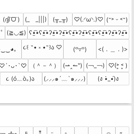
(ദ്ദി˙ᗜ˙)
(_　_|||)
(╥_╥)
♡(.◜ω◝.)♡
(˶˃ ᵕ ˂˶)
(≧◡≦)
ʕ•̫͡•ʕ•̫͡•ʔ•̫͡•ʔ•̫͡•ʕ•̫͡•ʔ•̫͡•ʕ•̫͡•ʕ•̫͡•ʔ•̫͡•ʔ•̫͡•
.ﾟ
૮꒰ ˶• ༝ •˶꒱ა ♡
<(．＿．)>
◕‿‿◕｡
(꒪▿꒪)
（＾－＾）
(￢_￢)
(⇀‸↼‶)
♡(˃͈ ˂͈ )
♡´･ᴗ･`♡
૮ (ó﹏ò｡)ა 
(⸝⸝⸝๑´﹏`๑⸝⸝⸝)
(ง •̀_•́)ง