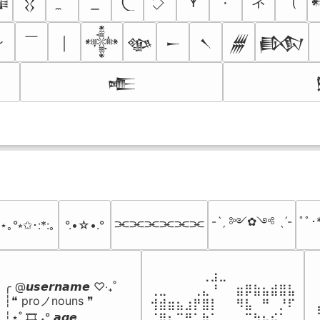
ネ
（
٠
𐊵

𒌐
～
￣
￨
𒀱
𒀲
𒀸
𒀹
𒁂
𒁃
𒍫
-ˋˏ ༻✿༺ ˎˊ-
ﾟﾟ･*
⫘⫘⫘⫘⫘⫘
ﾟ⋆｡°⭒✩･:*:｡
°.•☆•.°
⠀⠀⠀⠀⠀⠀⢀⣰⣀⠀⠀⠀⠀⠀⠀⠀⠀

╭ @𝙪𝙨𝙚𝙧𝙣𝙖𝙢𝙚 ♡‧₊˚

⢀⣀⠀⠀⠀⢀⣄⠘⠀⠀⣶⡿⣷⣦⣾⣿⣧

┆❝ proノnouns ❞

⢺⣾⣶⣦⣰⡟⣿⡇⠀⠀⠻⣧⠀⠛⠀⡘⠏

┆⋆˚ 🎞️ ˖° 𝙖𝙜𝙚

⠈⢿⡆⠉⠛⠁⡷⠁⠀⠀⠀⠉⠳⣦⣮⠁⠀
