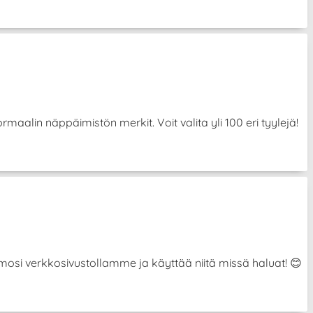
aalin näppäimistön merkit. Voit valita yli 100 eri tyylejä!
hahmosi verkkosivustollamme ja käyttää niitä missä haluat! 😊