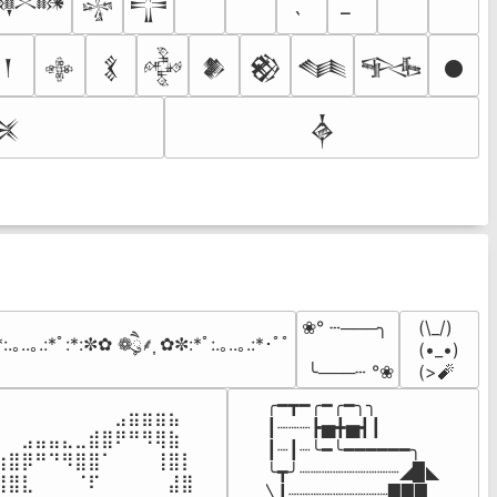
𒀰
𒈔
𒋲
𒁹
𒂭
𒃽
𒅒
𒆎
𒆙
𒈝
𒊎
𒊹
𒍮
𒎓
❀° ┄───╮

(\_/)

:.｡..｡.:*ﾟ:*:✼✿ ❁ཻུ۪۪⸙͎ ✿✼:*ﾟ:.｡..｡.:*･ﾟﾟ
(•_•)

 ╰───┄ °❀
(>🧨
╭━┳━╭━╭━╮╮

⠀⠀⠀⠀⠀⠀⠀⠀⠀⣠⣶⣶⣶⣦⠀⠀

┃┈┈┈┣▅╋▅┫┃

⠀⠀⣠⣤⣤⣄⣀⣾⣿⠟⠛⠻⢿⣷⠀

┃┈┃┈╰━╰━━━━━━╮

⢰⣿⡿⠛⠙⠻⣿⣿⠁⠀⠀⠀⢸⣿⡇

╰┳╯┈┈┈┈┈┈┈┈┈◢▉◣

⢿⣿⣇⠀⠀⠀⠈⠏⠀⠀⠀⠀⠀⣼⣿⠀

╲┃┈┈┈┈┈┈┈┈┈▉▉▉
