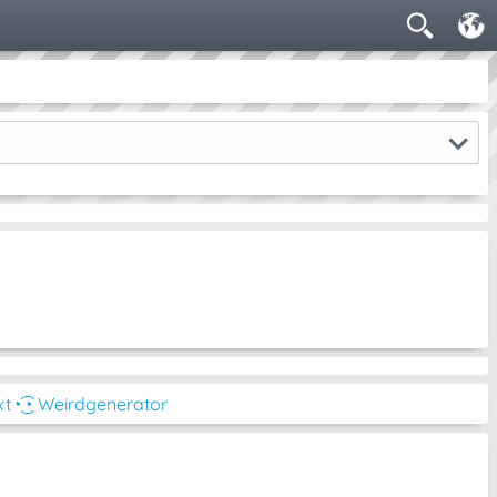
xt
◔͜͡◔ Weirdgenerator