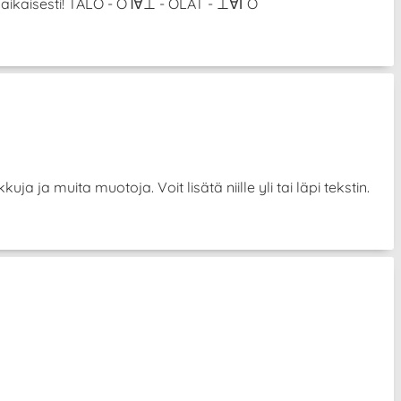
anaikaisesti! TALO - OႨ∀⊥ - OLAT - ⊥∀ΓO
uja ja muita muotoja. Voit lisätä niille yli tai läpi tekstin.