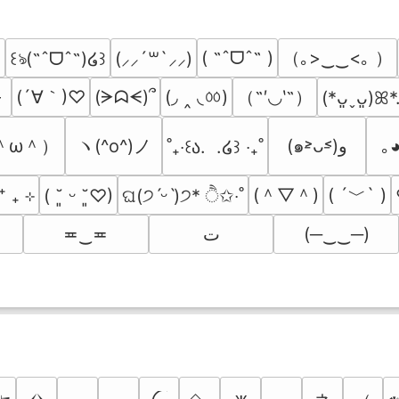
（｡>‿‿<｡ ）
( ˶ˆᗜˆ˵ )
꒰ঌ(˶ˆᗜˆ˵)໒꒱
(⸝⸝´꒳`⸝⸝)
╥
(´∀｀)♡
(◞ ‸ ◟ㆀ)
（˶′◡‵˶）
(ᗒᗣᗕ)՞
(*ᴗ͈ˬᴗ͈)ꕤ*
＾ω＾）
ヽ(^o^)ノ
(๑˃̵ᴗ˂̵)و
｡
˚₊‧꒰ა.  .໒꒱ ‧₊˚
(＾▽＾)
( ´﹀` )
⁺ ₊ ⊹
( ˘͈ ᵕ ˘͈♡)
ଘ(੭ˊᵕˋ)੭* ੈ✩‧˚
≖‿≖
ﺕ
(─‿‿─)