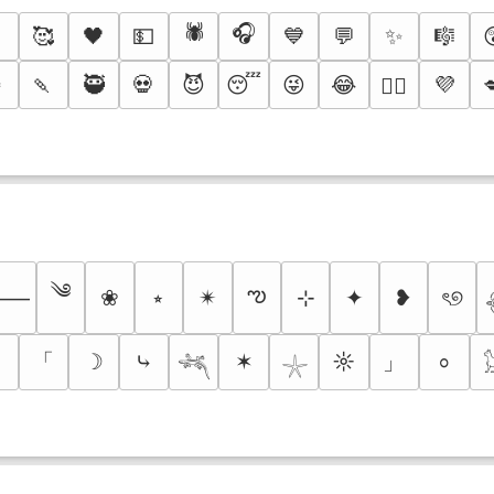
⚡
🕷️
🎧
🥰
🖤
💵
💙
💬
✨
🎼

🍡
🥷
💀
😈
😴
😜
😂
💜
❤️‍🔥
༄
ఌ
❀
⭒
✴︎
⊹
✦
❥
ৎ୭
⸻
「
」
☽
⤷
✶
☼
⸰
𓆈
𓇼