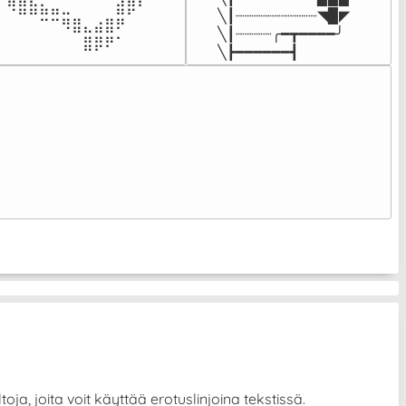
⠀⠻⣿⣷⣦⣤⣀⠀⠀⠀⠀⣾⡿⠃⠀

╲┃┈┈┈┈┈┈┈┈┈◥▉◤

⠀⠀⠀⠀⠉⠉⠻⣿⣄⣴⣿⠟⠀⠀⠀

╲┃┈┈┈┈╭━┳━━━━╯

⠀⠀⠀⠀⠀⠀⠀⠀⣿⡿⠟⠁⠀⠀⠀⠀
╲┣━━━━━━┫﻿
⠀
ja, joita voit käyttää erotuslinjoina tekstissä.