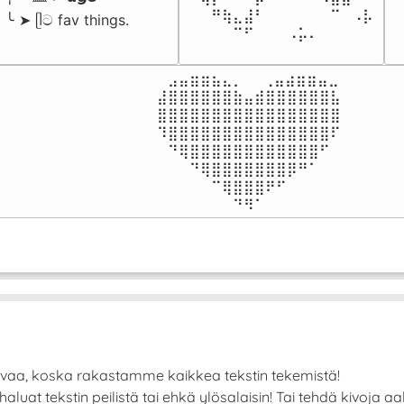
⠀⠀⠛⢷⣄⣼⠃⠀⠀⠀⠀⠀⠀⠉⠀⠠⡧

╰ ➤ ᥫට fav things.
⠀⠀⠀⠀⠉⠋⠀⠀⠀⠠⡥⠄⠀⠀⠀⠀⠀
⠀⣠⣤⣶⣶⣦⣄⡀  ⠀⢀⣤⣴⣶⣶⣤⣀⠀

⣼⣿⣿⣿⣿⣿⣿⣷⣤⣾⣿⣿⣿⣿⣿⣿⣧

⣿⣿⣿⣿⣿⣿⣿⣿⣿⣿⣿⣿⣿⣿⣿⣿⣿

⠹⣿⣿⣿⣿⣿⣿⣿⣿⣿⣿⣿⣿⣿⣿⣿⠏

⠀⠙⢿⣿⣿⣿⣿⣿⣿⣿⣿⣿⣿⣿⣿⠋⠀

⠀⠀⠀⠙⢿⣿⣿⣿⣿⣿⣿⣿⡿⠛⠁⠀⠀

⠀⠀⠀⠀⠀⠉⢿⣿⣿⣿⠟⠋⠀⠀⠀⠀⠀

⠀⠀⠀⠀⠀⠀⠀⠙⠻⠁⠀⠀⠀⠀⠀⠀⠀⠀⠀⠀⠀⠀
avaa, koska rakastamme kaikkea tekstin tekemistä!
at tekstin peilistä tai ehkä ylösalaisin! Tai tehdä kivoja aalto