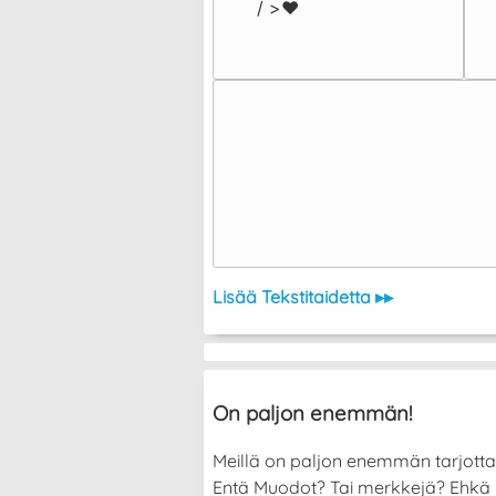
/ >❤️
Lisää Tekstitaidetta ▸▸
On paljon enemmän!
Meillä on paljon enemmän tarjott
Entä Muodot? Tai merkkejä? Ehkä halu