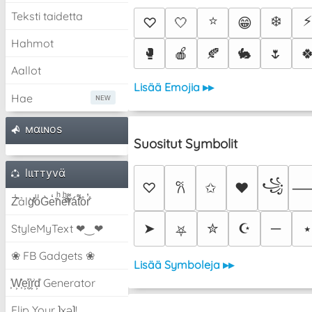
Teksti taidetta
⭐
❄️
♡
🤍
😁
Hahmot
🥊
🍎
🍂
🐇
🌷

Aallot
Lisää Emojia ▸▸
Hae
мαιɴoѕ
Suositut Symbolit
lιιттyvα̈
꧁
♡
✩
♥
𐙚
Z̾̽ảlg̀͐ͭ̽oͧG̀e̒̃nͪȅͪͫ̏̐r͌̑á͑t͌̑͛o̊r̓̐
➤
✮
☪
─
⭑
StyleMyText ❤‿❤
⛧
❀ FB Gadgets ❀
Lisää Symboleja ▸▸
͕͗W͕͕͗͗e͕͕͗͗i͕͕͗͗r͕͗d͕͗ Generator
Flip Your ʇxəʇ!