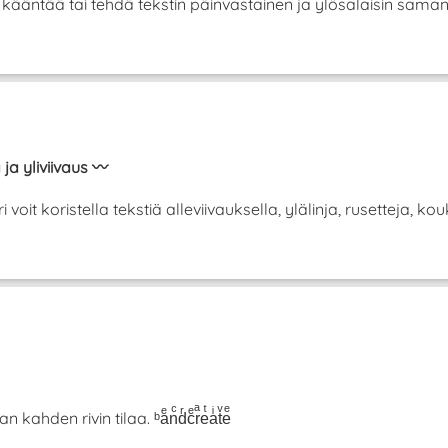
se kääntää tai tehdä tekstin päinvastainen ja ylösalaisin sam
 ja yliviivaus 〰️
it koristella tekstiä alleviivauksella, ylälinja, rusetteja, koukk
hden rivin tilaa. ᵇaͤnͨdͬcͤrͣeͭaͥtͮeͤ