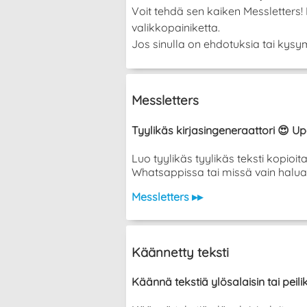
Voit tehdä sen kaiken Messletters
valikkopainiketta.
Jos sinulla on ehdotuksia tai kysym
Messletters
Tyylikäs kirjasingeneraattori 😍 Up
Luo tyylikäs tyylikäs teksti kopioi
Whatsappissa tai missä vain halua
Messletters ▸▸
Käännetty teksti
Käännä tekstiä ylösalaisin tai peil