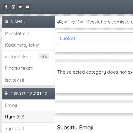
ɴιмeɴι
(☞ﾟヮﾟ)☞ Messletters.comissa on 
Messletters
Luokat
Käännetty teksti
Zalgo teksti
Pinottu teksti
The selected category does not ex
Iso teksti
тeĸѕтι тαιdeттα
Emoji
Hymiöitä
Suosittu Emoji
Symbolit