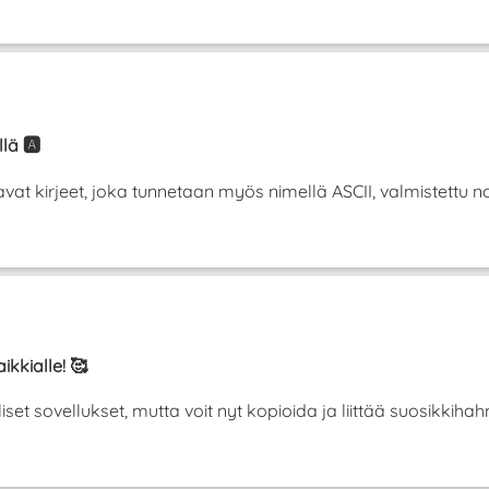
lä 🅰️
t kirjeet, joka tunnetaan myös nimellä ASCII, valmistettu norm
ikkialle! 🥰
liset sovellukset, mutta voit nyt kopioida ja liittää suosikki