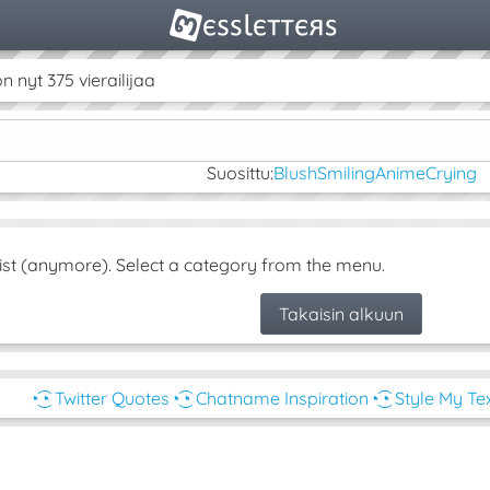
nyt 375 vierailijaa
Suosittu:
Blush
Smiling
Anime
Crying
ist (anymore). Select a category from the menu.
Takaisin alkuun
◔͜͡◔ Twitter Quotes
◔͜͡◔ Chatname Inspiration
◔͜͡◔ Style My Te