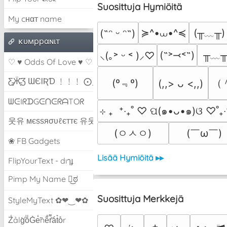
Suosittuja Hymiöitä
My cнαт name
≽^•⩊•^≼
(╥﹏╥)
(˶ᵔ ᵕ ᵔ˶)
ĸυмppαɴιт
╥﹏
(˶˃⤙˂˶)
⸜(｡˃ ᵕ ˂ )⸝♡
♡ ♥ Odds Of Love ♥ ♡
Ƹ̵̡Ӝ̵̨̄Ʒ ƜЄƖƦƊ ﹗﹗﹗ ⨀_⨀
(º﹃º)
（
(,,> ᴗ <,,)
ᗯᕮIᖇᗪGᕮᑎᕮᖇᗩTOᖇ
⊹ ₊  ⁺‧₊˚ ♡ ପ(๑•ᴗ•๑)ଓ ♡˚₊‧
웃유 мєѕѕяσυℓєттє 유웃
(ㅇㅅㅇ)
(￣ω￣﻿)
❀ FB Gadgets
Lisää Hymiöitä ▸▸
FlipYourText - dıๅɟ
Pimp My Name ಠ͜ಠ
Suosittuja Merkkejä
StyleMyText ✿❤‿❤✿
Z̾ảlg̀͐oͧG̀e̒̃nȅ̐r͌̑á͑t͛o̊r