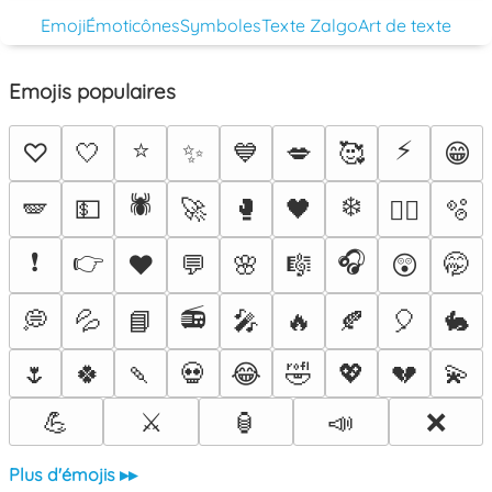
Emoji
Émoticônes
Symboles
Texte Zalgo
Art de texte
Emojis populaires
⭐
⚡
♡
🤍
✨
💙
💋
🥰
😁
🕷️
❄️
🪽
💵
🚀
🥊
🖤
🫧
❤️‍🔥
❗
👉
🎧
♥️
💬
🌸
🎼
😲
🤭
📻
💭
💦
📘
🎤
🔥
🍂
🎈
🐇
🌷
🍀
🍡
💀
😂
🤣
💖
💔
💫
💪
⚔️
🏮
📣
❌
Plus d'émojis ▸▸