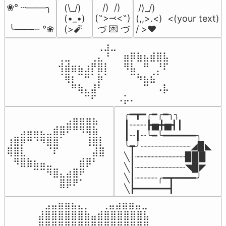
   /)  /)

❀° ┄───╮

(\_/)

 /)_/)

(˵>⤙<˵)

(•_•)

(,,>.<)  <(your text)

 づ 💌 づ
 ╰───┄ °❀
(>🧨
/ >❤️
⠀⠀⠀⠀⠀⠀⢀⣰⣀⠀⠀⠀⠀⠀⠀⠀⠀

⢀⣀⠀⠀⠀⢀⣄⠘⠀⠀⣶⡿⣷⣦⣾⣿⣧

⢺⣾⣶⣦⣰⡟⣿⡇⠀⠀⠻⣧⠀⠛⠀⡘⠏

⠈⢿⡆⠉⠛⠁⡷⠁⠀⠀⠀⠉⠳⣦⣮⠁⠀

⠀⠀⠛⢷⣄⣼⠃⠀⠀⠀⠀⠀⠀⠉⠀⠠⡧

⠀⠀⠀⠀⠉⠋⠀⠀⠀⠠⡥⠄⠀⠀⠀⠀⠀
╭━┳━╭━╭━╮╮

⠀⠀⠀⠀⠀⠀⠀⠀⠀⣠⣶⣶⣶⣦⠀⠀

┃┈┈┈┣▅╋▅┫┃

⠀⠀⣠⣤⣤⣄⣀⣾⣿⠟⠛⠻⢿⣷⠀

┃┈┃┈╰━╰━━━━━━╮

⢰⣿⡿⠛⠙⠻⣿⣿⠁⠀⠀⠀⢸⣿⡇

╰┳╯┈┈┈┈┈┈┈┈┈◢▉◣

⢿⣿⣇⠀⠀⠀⠈⠏⠀⠀⠀⠀⠀⣼⣿⠀

╲┃┈┈┈┈┈┈┈┈┈▉▉▉

⠀⠻⣿⣷⣦⣤⣀⠀⠀⠀⠀⣾⡿⠃⠀

╲┃┈┈┈┈┈┈┈┈┈◥▉◤

⠀⠀⠀⠀⠉⠉⠻⣿⣄⣴⣿⠟⠀⠀⠀

╲┃┈┈┈┈╭━┳━━━━╯

⠀⠀⠀⠀⠀⠀⠀⠀⣿⡿⠟⠁⠀⠀⠀⠀
╲┣━━━━━━┫﻿
⠀⣠⣤⣶⣶⣦⣄⡀  ⠀⢀⣤⣴⣶⣶⣤⣀⠀

⣼⣿⣿⣿⣿⣿⣿⣷⣤⣾⣿⣿⣿⣿⣿⣿⣧

⣿⣿⣿⣿⣿⣿⣿⣿⣿⣿⣿⣿⣿⣿⣿⣿⣿
