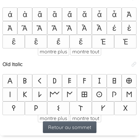
ἀ
ἁ
ἂ
ἃ
ἄ
ἅ
ἆ
ἇ
Ἀ
Ἁ
Ἂ
Ἃ
Ἄ
Ἅ
Ἆ
Ἇ
ἐ
ἑ
ἒ
ἓ
ἔ
ἕ
Ἐ
Ἑ
montre plus
montre tout
Old Italic
𐌀
𐌁
𐌂
𐌃
𐌄
𐌅
𐌆
𐌇
𐌈
𐌉
𐌊
𐌋
𐌌
𐌍
𐌎
𐌏
𐌐
𐌑
𐌒
𐌓
𐌔
𐌕
𐌖
𐌗
montre plus
montre tout
Retour au sommet