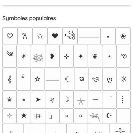
Symboles populaires
꧁
♡
✩
♥
⭒
❀
𐙚
⸻
༄
ఌ
✴︎
❥
⊹
✦
❦
⋆
𓆉
࿔
ఇ
𝄞
☆
☾
ৎ୭
ღ
☼
⸺
「
✮
⭑
➤
☽
─
⡇
⛧
𓇼
」
✧
★
ᚐ҉ᚐ
⤷
☪
⸰
𓆈
༒