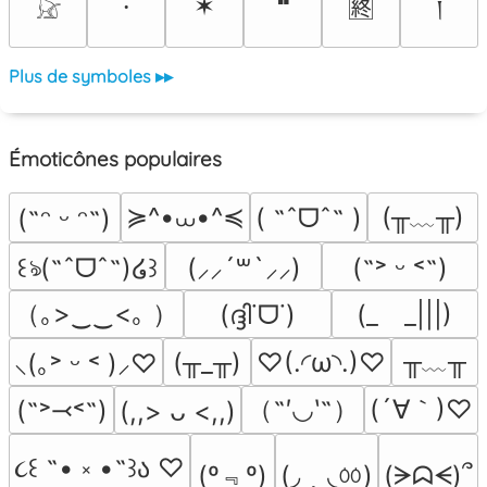
✶
❝
⸱
🈡
𓃠
Plus de symboles ▸▸
Émoticônes populaires
≽^•⩊•^≼
(╥﹏╥)
( ˶ˆᗜˆ˵ )
(˶ᵔ ᵕ ᵔ˶)
꒰ঌ(˶ˆᗜˆ˵)໒꒱
(⸝⸝´꒳`⸝⸝)
(˶˃ ᵕ ˂˶)
（｡>‿‿<｡ ）
(ദ്ദി˙ᗜ˙)
(_　_|||)
╥﹏╥
(╥_╥)
♡(.◜ω◝.)♡
⸜(｡˃ ᵕ ˂ )⸝♡
（˶′◡‵˶）
(´∀｀)♡
(˶˃⤙˂˶)
(,,> ᴗ <,,)
૮꒰ ˶• ༝ •˶꒱ა ♡
(º﹃º)
(◞ ‸ ◟ㆀ)
(ᗒᗣᗕ)՞