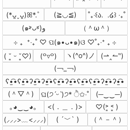
(≧◡≦)
(*ᴗ͈ˬᴗ͈)ꕤ*.ﾟ
˚₊‧꒰ა.  .໒꒱ ‧₊˚
（＾ω＾）
(๑˃̵ᴗ˂̵)و
⊹ ₊  ⁺‧₊˚ ♡ ପ(๑•ᴗ•๑)ଓ ♡˚₊‧⁺ ₊ ⊹
ヽ(^o^)ノ
(⇀‸↼‶)
( ˘͈ ᵕ ˘͈♡)
(꒪▿꒪)
(￢_￢)
ʕ•̫͡•ʕ•̫͡•ʔ•̫͡•ʔ•̫͡•ʕ•̫͡•ʔ•̫͡•ʕ•̫͡•ʕ•̫͡•ʔ•̫͡•ʔ•̫͡•
(＾▽＾)
(─‿‿─)
ଘ(੭ˊᵕˋ)੭* ੈ✩‧˚
<(．＿．)>
｡◕‿‿◕｡
♡(˃͈ ˂͈ )
( ´﹀` )
（＾－＾）
(⸝⸝⸝>﹏<⸝⸝⸝)