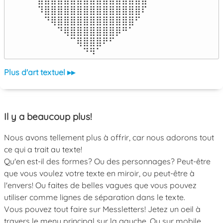
⠹⣿⣿⣿⣿⣿⣿⣿⣿⣿⣿⣿⣿⣿⣿⣿⠏

⠀⠙⢿⣿⣿⣿⣿⣿⣿⣿⣿⣿⣿⣿⣿⠋⠀

⠀⠀⠀⠙⢿⣿⣿⣿⣿⣿⣿⣿⡿⠛⠁⠀⠀

⠀⠀⠀⠀⠀⠉⢿⣿⣿⣿⠟⠋⠀⠀⠀⠀⠀

⠀⠀⠀⠀⠀⠀⠀⠙⠻⠁⠀⠀⠀⠀⠀⠀⠀⠀⠀⠀⠀⠀⠀
Plus d'art textuel ▸▸
Il y a beaucoup plus!
Nous avons tellement plus à offrir, car nous adorons tout
ce qui a trait au texte!
Qu'en est-il des formes? Ou des personnages? Peut-être
que vous voulez votre texte en miroir, ou peut-être à
l'envers! Ou faites de belles vagues que vous pouvez
utiliser comme lignes de séparation dans le texte.
Vous pouvez tout faire sur Messletters! Jetez un oeil à
travers le menu principal sur la gauche. Ou sur mobile,