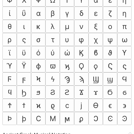
Φ
Χ
Ψ
Ω
Ϊ
Ϋ
ά
έ
ή
ί
ΰ
α
β
γ
δ
ε
ζ
η
θ
ι
κ
λ
μ
ν
ξ
ο
π
ρ
ς
σ
τ
υ
φ
χ
ψ
ω
ϊ
ϋ
ό
ύ
ώ
Ϗ
ϐ
ϑ
ϒ
ϓ
ϔ
ϕ
ϖ
ϗ
Ϙ
ϙ
Ϛ
ϛ
Ϝ
ϝ
Ϟ
ϟ
Ϡ
ϡ
Ϣ
ϣ
Ϥ
ϥ
Ϧ
ϧ
Ϩ
ϩ
Ϫ
ϫ
Ϭ
ϭ
Ϯ
ϯ
ϰ
ϱ
ϲ
ϳ
ϴ
ϵ
϶
Ϸ
ϸ
Ϲ
Ϻ
ϻ
ϼ
Ͻ
Ͼ
Ͽ