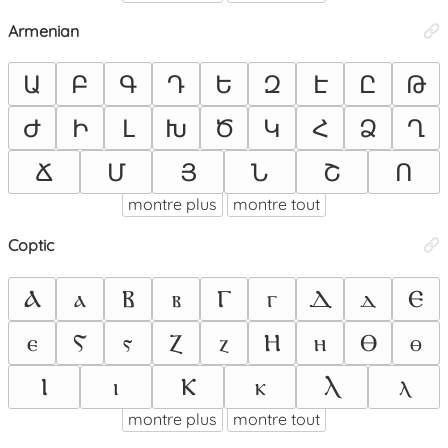
Armenian
Ա
Բ
Գ
Դ
Ե
Զ
Է
Ը
Թ
Ժ
Ի
Լ
Խ
Ծ
Կ
Հ
Ձ
Ղ
Ճ
Մ
Յ
Ն
Շ
Ո
montre plus
montre tout
Coptic
Ⲁ
ⲁ
Ⲃ
ⲃ
Ⲅ
ⲅ
Ⲇ
ⲇ
Ⲉ
ⲉ
Ⲋ
ⲋ
Ⲍ
ⲍ
Ⲏ
ⲏ
Ⲑ
ⲑ
Ⲓ
ⲓ
Ⲕ
ⲕ
Ⲗ
ⲗ
montre plus
montre tout