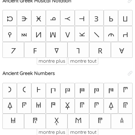
Ancient Greek Musical Notation
𝈀
𝈁
𝈂
𝈃
𝈄
𝈅
𝈆
𝈇
𝈈
𝈉
𝈊
𝈋
𝈌
𝈍
𝈎
𝈏
𝈐
𝈑
𝈒
𝈓
𝈔
𝈕
𝈖
𝈗
montre plus
montre tout
Ancient Greek Numbers
𐅀
𐅁
𐅂
𐅈
𐅃
𐅄
𐅅
𐅆
𐅇
𐅉
𐅊
𐅋
𐅌
𐅍
𐅎
𐅏
𐅐
𐅑
𐅒
𐅓
𐅔
𐅕
𐅖
𐅗
montre plus
montre tout