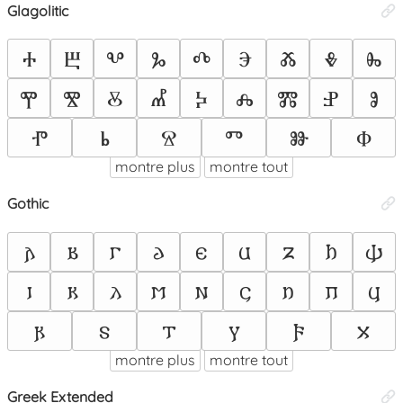
Glagolitic
Ⰰ
Ⰱ
Ⰲ
Ⰳ
Ⰴ
Ⰵ
Ⰶ
Ⰷ
Ⰸ
Ⰹ
Ⰺ
Ⰻ
Ⰼ
Ⰽ
Ⰾ
Ⰿ
Ⱀ
Ⱁ
Ⱂ
Ⱃ
Ⱄ
Ⱅ
Ⱆ
Ⱇ
montre plus
montre tout
Gothic
𐌰
𐌱
𐌲
𐌳
𐌴
𐌵
𐌶
𐌷
𐌸
𐌹
𐌺
𐌻
𐌼
𐌽
𐌾
𐌿
𐍀
𐍁
𐍂
𐍃
𐍄
𐍅
𐍆
𐍇
montre plus
montre tout
Greek Extended