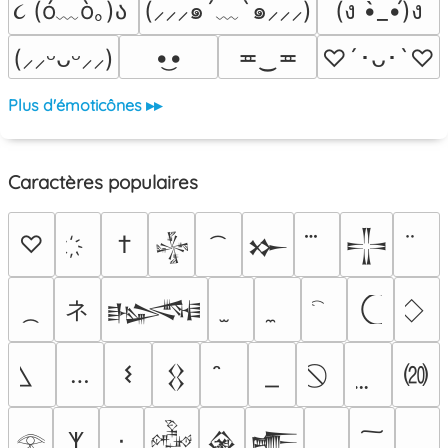
૮ (ó﹏ò｡)ა 
(⸝⸝⸝๑´﹏`๑⸝⸝⸝)
(ง •̀_•́)ง
•͜•
≖‿≖
(⸝⸝ᵕᴗᵕ⸝⸝)
♡´･ᴗ･`♡
Plus d'émoticônes ▸▸
Caractères populaires
♡
†
𒈔
𒁍
𒋲
ネ
𒈙
⒇
…
𐌔
𒌐
٠
𐊵
𒅒
𒊲
𒍫
𓂀