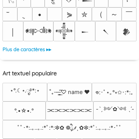
（
～
￣
•
⋟
✮
￨
𒀰
𒀱
𒀸
𒀹
𒆎
Plus de caractères ▸▸
Art textuel populaire
⋆°.☾⋆.ೃ࿔*:⋆
˚₊·—̳͟͞͞♡ name ♥️
𖦹:･ﾟ⋆｡°⭒✩･:*:｡
-ˋˏ ༻✿༺ ˎˊ-
⫘⫘⫘⫘⫘⫘
°.•☆•.°
ﾟﾟ･*:.｡..｡.:*ﾟ:*:✼✿ ❁ཻུ۪۪⸙͎ ✿✼:*ﾟ:.｡..｡.:*･ﾟﾟ