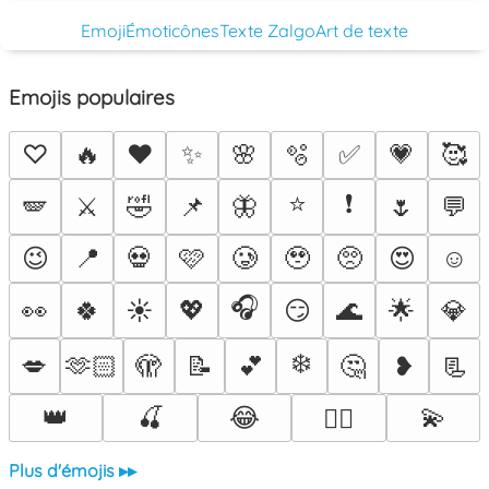
Emoji
Émoticônes
Texte Zalgo
Art de texte
Emojis populaires
♡
🔥
❤️
✨
🌸
🫧
✅
💗
🥰
⭐
❗
🪽
⚔️
🤣
📌
🦋
🌷
💬
😉
📍
💀
🩷
🥲
🥹
🥺
😍
☺️
🎧
👀
🍀
☀️
💖
😏
🌊
🌟
💎
❄️
💋
🫶🏻
🫣
📝
💕
🤔
❥
📃
👑
🍒
😂
💫
❤️‍🔥
Plus d'émojis ▸▸