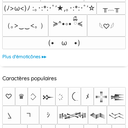
╥﹏╥
(ﾉ>ω<)ﾉ :｡･:*:･ﾟ’★,｡･:*:･ﾟ’☆
≽^•༚• ྀིྀ≼
（｡>‿‿<｡ ）
𓆩♡𓆪
(•　ω　•)
Plus d'émoticônes ▸▸
Caractères populaires
♡
♛
ﾒ
𒁍
𒋲
𒍫
ｼ
𒈙
𒈝
𒈱