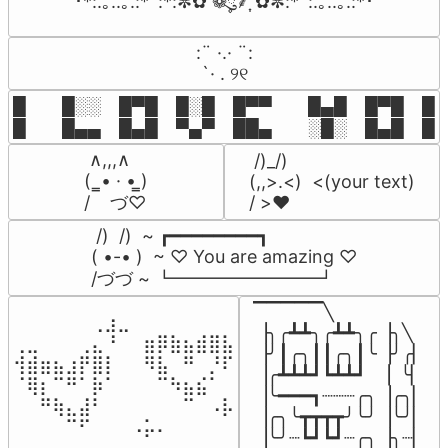
ﾟﾟ･*:.｡..｡.:*ﾟ:*:✼✿ ❁ཻུ۪۪⸙͎ ✿✼:*ﾟ:.｡..｡.:*･ﾟﾟ
⠀:¨ ·.· ¨:⠀

⠀ `· . ୨୧⠀
█  █░░ █▀█ █░█ █▀▀  █▄█ █▀█ █░█
█  █▄▄ █▄█ ▀▄▀ ██▄  ░█░ █▄█ █▄
 ∧,,,∧

 /)_/)

(  ̳• · • ̳)

(,,>.<)  <(your text)

/    づ♡
/ >❤️
 /)  /)  ~ ┏━━━━━━━━┓

( •-• )  ~ ♡ You are amazing ♡

/づづ ~ ┗━━━━━━━━┛
▔▔▔▔▔╲

⠀⠀⠀⠀⠀⠀⢀⣰⣀⠀⠀⠀⠀⠀⠀⠀⠀

▕╮╭┻┻╮╭┻┻╮╭▕╮╲

⢀⣀⠀⠀⠀⢀⣄⠘⠀⠀⣶⡿⣷⣦⣾⣿⣧

▕╯┃╭╮┃┃╭╮┃╰▕╯╭▏

⢺⣾⣶⣦⣰⡟⣿⡇⠀⠀⠻⣧⠀⠛⠀⡘⠏

▕╭┻┻┻┛┗┻┻┛  ▕  ╰▏

⠈⢿⡆⠉⠛⠁⡷⠁⠀⠀⠀⠉⠳⣦⣮⠁⠀

▕╰━━━┓┈┈┈╭╮▕╭╮▏

⠀⠀⠛⢷⣄⣼⠃⠀⠀⠀⠀⠀⠀⠉⠀⠠⡧

▕╭╮╰┳┳┳┳╯╰╯▕╰╯▏

⠀⠀⠀⠀⠉⠋⠀⠀⠀⠠⡥⠄⠀⠀⠀⠀⠀
▕╰╯┈┗┛┗┛┈╭╮▕╮┈▏