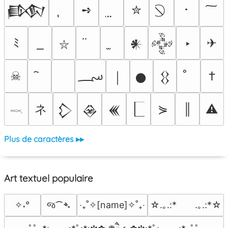
➺
✮
･
𒁃
ﾐ
‣
✈
𒀭
𒅒
⛥
؄
☠
†
￨
𒊹
𒌐
ネ
⋟
║
⚠
𒁷
𒊲
𒌍
𓎖
Plus de caractères ▸▸
Art textuel populaire
જ⁀➴
✧˖°
‎‧₊˚✧[name]✧˚₊‧
☆.｡.:*　　.｡.:*☆