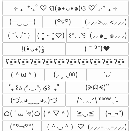
⊹ ₊  ⁺‧₊˚ ♡ ପ(๑•ᴗ•๑)ଓ ♡˚₊‧⁺ ₊ ⊹
(─‿‿─)
(⸝⸝⸝>﹏<⸝⸝⸝)
(꒪▿꒪)
（˶′◡‵˶）
(⸝⸝๑  ̫ ๑⸝⸝⸝)
( ˘͈ ᵕ ˘͈♡)
꒰ᐢ. .ᐢ꒱
( ˘ ³˘)♥
!(•̀ᴗ•́)و ̑̑
ʕ•̫͡•ʕ•̫͡•ʔ•̫͡•ʔ•̫͡•ʕ•̫͡•ʔ•̫͡•ʕ•̫͡•ʕ•̫͡•ʔ•̫͡•ʔ•̫͡•
（＾ω＾）
(◞ ‸ ◟ㆀ)
˙ᴗ˙
(ᗒᗣᗕ)՞
˚₊‧꒰ა ₍ᐢ.  ̫.ᐢ₎ ໒꒱ ‧₊˚
(づ｡◕‿‿◕｡)づ
/ᐠ. ｡.ᐟ\ᵐᵉᵒʷˎˊ˗
ᜊ( ‘ ⩊ ‘𖦹)ᜊ
(＾▽＾)
≧◡≦
(¬_¬”)
（＾◡＾）♡
(˶º⤙º˶)
(⸝⸝⸝-﹏-⸝⸝⸝)