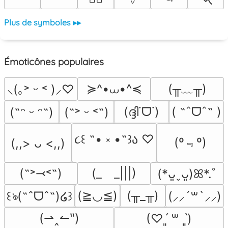
Plus de symboles ▸▸
Émoticônes populaires
≽^•⩊•^≼
(╥﹏╥)
⸜(｡˃ ᵕ ˂ )⸝♡
(ദ്ദി˙ᗜ˙)
( ˶ˆᗜˆ˵ )
(˶ᵔ ᵕ ᵔ˶)
(˶˃ ᵕ ˂˶)
૮꒰ ˶• ༝ •˶꒱ა ♡
(º﹃º)
(,,> ᴗ <,,)
(˶˃⤙˂˶)
(_　_|||)
(*ᴗ͈ˬᴗ͈)ꕤ*.ﾟ
(≧◡≦)
(╥_╥)
꒰ঌ(˶ˆᗜˆ˵)໒꒱
(⸝⸝´꒳`⸝⸝)
(⇀‸↼‶)
(♡ˊ͈ ꒳ ˋ͈)