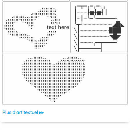
╭━┳━╭━╭━╮╮

⠀⠀⠀⠀⠀⠀⠀⠀⠀⣠⣶⣶⣶⣦⠀⠀

┃┈┈┈┣▅╋▅┫┃

⠀⠀⣠⣤⣤⣄⣀⣾⣿⠟⠛⠻⢿⣷⠀

┃┈┃┈╰━╰━━━━━━╮

⢰⣿⡿⠛⠙⠻⣿⣿⠁⠀⠀ ⠀⣶⢿⡇

╰┳╯┈┈┈┈┈┈┈┈┈◢▉◣

⢿⣿⣇⠀⠀⠀⠈⠏⠀⠀⠀ text here

╲┃┈┈┈┈┈┈┈┈┈▉▉▉

⠀⠻⣿⣷⣦⣤⣀⠀⠀⠀ ⠀⣾⡿⠃⠀

╲┃┈┈┈┈┈┈┈┈┈◥▉◤

⠀⠀⠀⠀⠉⠉⠻⣿⣄⣴⣿⠟⠀⠀⠀

╲┃┈┈┈┈╭━┳━━━━╯

⠀⠀⠀⠀⠀⠀⠀⠀⣿⡿⠟⠁⠀⠀⠀
╲┣━━━━━━┫﻿
⠀⣠⣤⣶⣶⣦⣄⡀  ⠀⢀⣤⣴⣶⣶⣤⣀⠀

⣼⣿⣿⣿⣿⣿⣿⣷⣤⣾⣿⣿⣿⣿⣿⣿⣧

⣿⣿⣿⣿⣿⣿⣿⣿⣿⣿⣿⣿⣿⣿⣿⣿⣿

⠹⣿⣿⣿⣿⣿⣿⣿⣿⣿⣿⣿⣿⣿⣿⣿⠏

⠀⠙⢿⣿⣿⣿⣿⣿⣿⣿⣿⣿⣿⣿⣿⠋⠀

⠀⠀⠀⠙⢿⣿⣿⣿⣿⣿⣿⣿⡿⠛⠁⠀⠀

⠀⠀⠀⠀⠀⠉⢿⣿⣿⣿⠟⠋⠀⠀⠀⠀⠀

⠀⠀⠀⠀⠀⠀⠀⠙⠻⠁⠀⠀⠀⠀⠀⠀⠀⠀⠀⠀⠀⠀⠀
Plus d'art textuel ▸▸