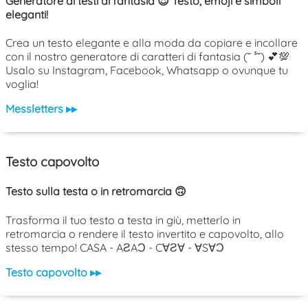
Generatore di testi di fantasia 😍 Testo, emoji e simboli
eleganti!
Crea un testo elegante e alla moda da copiare e incollare
con il nostro generatore di caratteri di fantasia (˘ ³˘) 💕💯
Usalo su Instagram, Facebook, Whatsapp o ovunque tu
voglia!
Messletters ▸▸
Testo capovolto
Testo sulla testa o in retromarcia 🙃
Trasforma il tuo testo a testa in giù, metterlo in
retromarcia o rendere il testo invertito e capovolto, allo
stesso tempo! CASA - AƧAƆ - C∀Ƨ∀ - ∀S∀Ɔ
Testo capovolto ▸▸