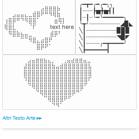
╭━┳━╭━╭━╮╮

⠀⠀⠀⠀⠀⠀⠀⠀⠀⣠⣶⣶⣶⣦⠀⠀

┃┈┈┈┣▅╋▅┫┃

⠀⠀⣠⣤⣤⣄⣀⣾⣿⠟⠛⠻⢿⣷⠀

┃┈┃┈╰━╰━━━━━━╮

⢰⣿⡿⠛⠙⠻⣿⣿⠁⠀⠀ ⠀⣶⢿⡇

╰┳╯┈┈┈┈┈┈┈┈┈◢▉◣

⢿⣿⣇⠀⠀⠀⠈⠏⠀⠀⠀ text here

╲┃┈┈┈┈┈┈┈┈┈▉▉▉

⠀⠻⣿⣷⣦⣤⣀⠀⠀⠀ ⠀⣾⡿⠃⠀

╲┃┈┈┈┈┈┈┈┈┈◥▉◤

⠀⠀⠀⠀⠉⠉⠻⣿⣄⣴⣿⠟⠀⠀⠀

╲┃┈┈┈┈╭━┳━━━━╯

⠀⠀⠀⠀⠀⠀⠀⠀⣿⡿⠟⠁⠀⠀⠀
╲┣━━━━━━┫﻿
⠀⣠⣤⣶⣶⣦⣄⡀  ⠀⢀⣤⣴⣶⣶⣤⣀⠀

⣼⣿⣿⣿⣿⣿⣿⣷⣤⣾⣿⣿⣿⣿⣿⣿⣧

⣿⣿⣿⣿⣿⣿⣿⣿⣿⣿⣿⣿⣿⣿⣿⣿⣿

⠹⣿⣿⣿⣿⣿⣿⣿⣿⣿⣿⣿⣿⣿⣿⣿⠏

⠀⠙⢿⣿⣿⣿⣿⣿⣿⣿⣿⣿⣿⣿⣿⠋⠀

⠀⠀⠀⠙⢿⣿⣿⣿⣿⣿⣿⣿⡿⠛⠁⠀⠀

⠀⠀⠀⠀⠀⠉⢿⣿⣿⣿⠟⠋⠀⠀⠀⠀⠀

⠀⠀⠀⠀⠀⠀⠀⠙⠻⠁⠀⠀⠀⠀⠀⠀⠀⠀⠀⠀⠀⠀⠀
Altri Testo Arte ▸▸