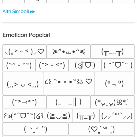
Altri Simboli ▸▸
Emoticon Popolari
≽^•⩊•^≼
(╥﹏╥)
⸜(｡˃ ᵕ ˂ )⸝♡
(ദ്ദി˙ᗜ˙)
( ˶ˆᗜˆ˵ )
(˶ᵔ ᵕ ᵔ˶)
(˶˃ ᵕ ˂˶)
૮꒰ ˶• ༝ •˶꒱ა ♡
(º﹃º)
(,,> ᴗ <,,)
(˶˃⤙˂˶)
(_　_|||)
(*ᴗ͈ˬᴗ͈)ꕤ*.ﾟ
(≧◡≦)
(╥_╥)
꒰ঌ(˶ˆᗜˆ˵)໒꒱
(⸝⸝´꒳`⸝⸝)
(⇀‸↼‶)
(♡ˊ͈ ꒳ ˋ͈)