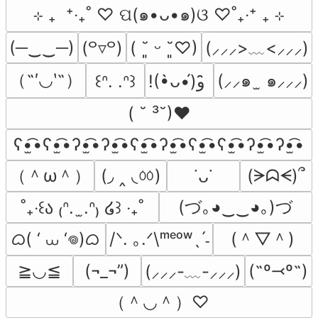
⊹ ₊  ⁺‧₊˚ ♡ ପ(๑•ᴗ•๑)ଓ ♡˚₊‧⁺ ₊ ⊹
(─‿‿─)
(⸝⸝⸝>﹏<⸝⸝⸝)
(꒪▿꒪)
( ˘͈ ᵕ ˘͈♡)
（˶′◡‵˶）
(⸝⸝๑  ̫ ๑⸝⸝⸝)
꒰ᐢ. .ᐢ꒱
!(•̀ᴗ•́)و ̑̑
( ˘ ³˘)♥
ʕ•̫͡•ʕ•̫͡•ʔ•̫͡•ʔ•̫͡•ʕ•̫͡•ʔ•̫͡•ʕ•̫͡•ʕ•̫͡•ʔ•̫͡•ʔ•̫͡•
（＾ω＾）
(◞ ‸ ◟ㆀ)
(ᗒᗣᗕ)՞
˙ᴗ˙
(づ｡◕‿‿◕｡)づ
˚₊‧꒰ა ₍ᐢ.  ̫.ᐢ₎ ໒꒱ ‧₊˚
ᜊ( ‘ ⩊ ‘𖦹)ᜊ
(＾▽＾)
/ᐠ. ｡.ᐟ\ᵐᵉᵒʷˎˊ˗
≧◡≦
(¬_¬”)
(˶º⤙º˶)
(⸝⸝⸝-﹏-⸝⸝⸝)
（＾◡＾）♡