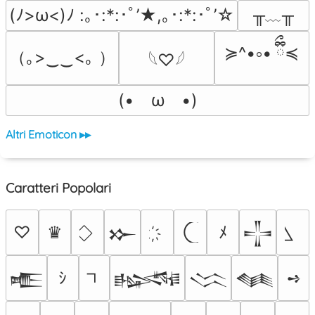
╥﹏╥
(ﾉ>ω<)ﾉ :｡･:*:･ﾟ’★,｡･:*:･ﾟ’☆
≽^•༚• ྀིྀ≼
（｡>‿‿<｡ ）
𓆩♡𓆪
(•　ω　•)
Altri Emoticon ▸▸
Caratteri Popolari
♡
♛
ﾒ
𒁍
𒋲
ｼ
➺
𒍫
𒈙
𒈱
𒈝