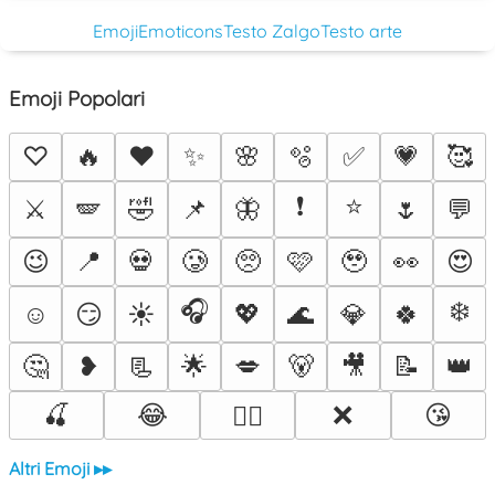
Emoji
Emoticons
Testo Zalgo
Testo arte
Emoji Popolari
♡
🔥
❤️
✨
🌸
🫧
✅
💗
🥰
❗
⭐
⚔️
🪽
🤣
📌
🦋
🌷
💬
😉
📍
💀
🥲
🥺
🩷
🥹
👀
😍
🎧
❄️
☺️
😏
☀️
💖
🌊
💎
🍀
🤔
❥
📃
🌟
💋
🐻
🎥
📝
👑
🍒
😂
❌
😘
❤️‍🔥
Altri Emoji ▸▸