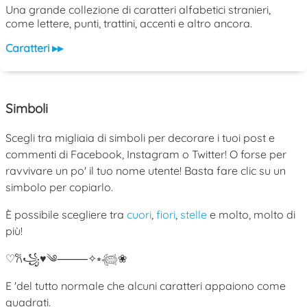
Una grande collezione di caratteri alfabetici stranieri,
come lettere, punti, trattini, accenti e altro ancora.
Caratteri ▸▸
Simboli
Scegli tra migliaia di simboli per decorare i tuoi post e
commenti di Facebook, Instagram o Twitter! O forse per
ravvivare un po' il tuo nome utente! Basta fare clic su un
simbolo per copiarlo.
È possibile scegliere tra
cuori
,
fiori
,
stelle
e molto, molto di
più!
♡
𐙚
꧁
♥
༄
⸻
✧
⭒
𓆉
❀
E 'del tutto normale che alcuni caratteri appaiono come
quadrati.