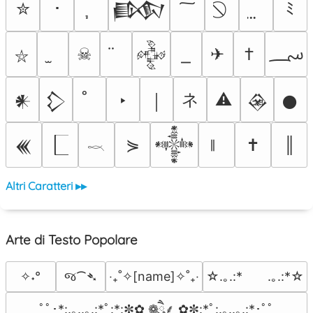
✮
･
ﾐ
𒁃
؄
☠
✈
†
𒅒
⛥
ネ
‣
⚠
𒀭
𒁷
￨
𒊲
𒊹
⋟
✝
║
𒌍
𒀱
𓎖
Altri Caratteri ▸▸
Arte di Testo Popolare
જ⁀➴
✧˖°
‎‧₊˚✧[name]✧˚₊‧
☆.｡.:*　　.｡.:*☆
ﾟﾟ･*:.｡..｡.:*ﾟ:*:✼✿ ❁ཻུ۪۪⸙͎ ✿✼:*ﾟ:.｡..｡.:*･ﾟﾟ