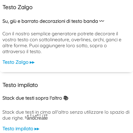
Testo Zalgo
Su, giù e barrato decorazioni di testo banda 〰️
Con il nostro semplice generatore potrete decorare il
vostro testo con sottolineature, overlines, archi, ganci e
altre forme. Puoi aggiungere loro sotto, sopra o
attraverso il testo.
Testo Zalgo ▸▸
Testo impilato
Stack due testi sopra l'altro 📚
Stack due testi in cima all'altro senza utilizzare lo spazio di
due righe. ᵇaͤnͨdͬcͤrͣeͭaͥtͮeͤ
Testo impilato ▸▸