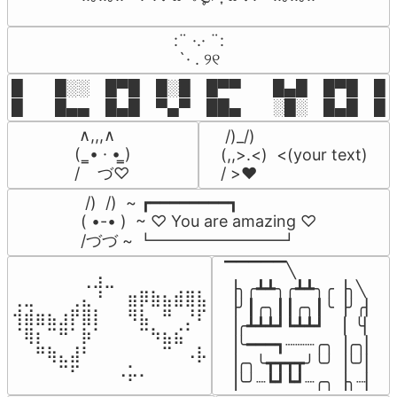
⠀:¨ ·.· ¨:⠀

⠀ `· . ୨୧⠀
█  █░░ █▀█ █░█ █▀▀  █▄█ █▀█ █░█
█  █▄▄ █▄█ ▀▄▀ ██▄  ░█░ █▄█ █▄
 ∧,,,∧

 /)_/)

(  ̳• · • ̳)

(,,>.<)  <(your text)

/    づ♡
/ >❤️
 /)  /)  ~ ┏━━━━━━━━┓

( •-• )  ~ ♡ You are amazing ♡

/づづ ~ ┗━━━━━━━━┛
▔▔▔▔▔╲

⠀⠀⠀⠀⠀⠀⢀⣰⣀⠀⠀⠀⠀⠀⠀⠀⠀

▕╮╭┻┻╮╭┻┻╮╭▕╮╲

⢀⣀⠀⠀⠀⢀⣄⠘⠀⠀⣶⡿⣷⣦⣾⣿⣧

▕╯┃╭╮┃┃╭╮┃╰▕╯╭▏

⢺⣾⣶⣦⣰⡟⣿⡇⠀⠀⠻⣧⠀⠛⠀⡘⠏

▕╭┻┻┻┛┗┻┻┛  ▕  ╰▏

⠈⢿⡆⠉⠛⠁⡷⠁⠀⠀⠀⠉⠳⣦⣮⠁⠀

▕╰━━━┓┈┈┈╭╮▕╭╮▏

⠀⠀⠛⢷⣄⣼⠃⠀⠀⠀⠀⠀⠀⠉⠀⠠⡧

▕╭╮╰┳┳┳┳╯╰╯▕╰╯▏

⠀⠀⠀⠀⠉⠋⠀⠀⠀⠠⡥⠄⠀⠀⠀⠀⠀
▕╰╯┈┗┛┗┛┈╭╮▕╮┈▏