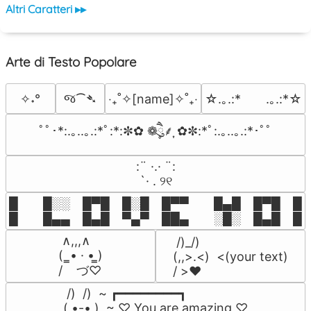
Altri Caratteri ▸▸
Arte di Testo Popolare
જ⁀➴
✧˖°
‎‧₊˚✧[name]✧˚₊‧
☆.｡.:*　　.｡.:*☆
ﾟﾟ･*:.｡..｡.:*ﾟ:*:✼✿ ❁ཻུ۪۪⸙͎ ✿✼:*ﾟ:.｡..｡.:*･ﾟﾟ
⠀:¨ ·.· ¨:⠀

⠀ `· . ୨୧⠀
█  █░░ █▀█ █░█ █▀▀  █▄█ █▀█ █░█
█  █▄▄ █▄█ ▀▄▀ ██▄  ░█░ █▄█ █▄
 ∧,,,∧

 /)_/)

(  ̳• · • ̳)

(,,>.<)  <(your text)

/    づ♡
/ >❤️
 /)  /)  ~ ┏━━━━━━━━┓

( •-• )  ~ ♡ You are amazing ♡
