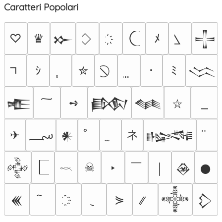
Caratteri Popolari
♡
♛
ﾒ
𒁍
𒋲
ｼ
✮
･
ﾐ
𒈱
➺
𒍫
𒁃
𒈝
⛥
؄
ネ
✈
𒀭
𒈙
￣
☠
‣
𒅒
￨
𒊲
𒊹
𓎖
⋟
𒌍
𒀱
𒁷