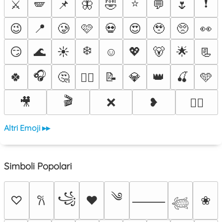
⭐
❗
⚔️
🪽
📌
🦋
🤣
💬
🌷
😉
📍
🥲
🩷
💀
😍
🥹
🥺
👀
❄️
😏
🌊
☀️
☺️
💖
🐻
🌟
📃
🎧
🍀
🤔
📝
💎
👑
🍒
🩵
❤️‍🔥
🎬
🎥
❌
❥
🐦‍🔥
Altri Emoji ▸▸
Simboli Popolari
༄
꧁
♡
♥
❀
𐙚
⸻
𓆉