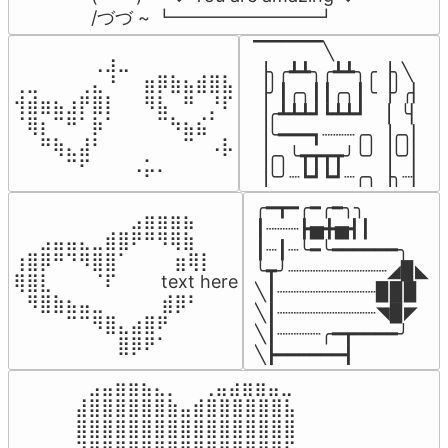
/づづ ~ ┗━━━━━━━━┛
▔▔▔▔▔╲

⠀⠀⠀⠀⠀⠀⢀⣰⣀⠀⠀⠀⠀⠀⠀⠀⠀

▕╮╭┻┻╮╭┻┻╮╭▕╮╲

⢀⣀⠀⠀⠀⢀⣄⠘⠀⠀⣶⡿⣷⣦⣾⣿⣧

▕╯┃╭╮┃┃╭╮┃╰▕╯╭▏

⢺⣾⣶⣦⣰⡟⣿⡇⠀⠀⠻⣧⠀⠛⠀⡘⠏

▕╭┻┻┻┛┗┻┻┛  ▕  ╰▏

⠈⢿⡆⠉⠛⠁⡷⠁⠀⠀⠀⠉⠳⣦⣮⠁⠀

▕╰━━━┓┈┈┈╭╮▕╭╮▏

⠀⠀⠛⢷⣄⣼⠃⠀⠀⠀⠀⠀⠀⠉⠀⠠⡧

▕╭╮╰┳┳┳┳╯╰╯▕╰╯▏

⠀⠀⠀⠀⠉⠋⠀⠀⠀⠠⡥⠄⠀⠀⠀⠀⠀
▕╰╯┈┗┛┗┛┈╭╮▕╮┈▏
╭━┳━╭━╭━╮╮

⠀⠀⠀⠀⠀⠀⠀⠀⠀⣠⣶⣶⣶⣦⠀⠀

┃┈┈┈┣▅╋▅┫┃

⠀⠀⣠⣤⣤⣄⣀⣾⣿⠟⠛⠻⢿⣷⠀

┃┈┃┈╰━╰━━━━━━╮

⢰⣿⡿⠛⠙⠻⣿⣿⠁⠀⠀ ⠀⣶⢿⡇

╰┳╯┈┈┈┈┈┈┈┈┈◢▉◣

⢿⣿⣇⠀⠀⠀⠈⠏⠀⠀⠀ text here

╲┃┈┈┈┈┈┈┈┈┈▉▉▉

⠀⠻⣿⣷⣦⣤⣀⠀⠀⠀ ⠀⣾⡿⠃⠀

╲┃┈┈┈┈┈┈┈┈┈◥▉◤

⠀⠀⠀⠀⠉⠉⠻⣿⣄⣴⣿⠟⠀⠀⠀

╲┃┈┈┈┈╭━┳━━━━╯

⠀⠀⠀⠀⠀⠀⠀⠀⣿⡿⠟⠁⠀⠀⠀
╲┣━━━━━━┫﻿
⠀⣠⣤⣶⣶⣦⣄⡀  ⠀⢀⣤⣴⣶⣶⣤⣀⠀

⣼⣿⣿⣿⣿⣿⣿⣷⣤⣾⣿⣿⣿⣿⣿⣿⣧

⣿⣿⣿⣿⣿⣿⣿⣿⣿⣿⣿⣿⣿⣿⣿⣿⣿
