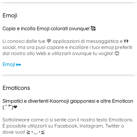
Emoji
Copia e incolla Emoji colorati ovunque! 🥰
Li conosci dalle tue 💬 applicazioni di messaggistica e 👫
social, ma ora puoi copiare e incollare i tuoi emoji preferiti
dal nostro sito Web e utilizzarli ovunque tu voglia! 😊
Emoji ▸▸
Emoticons
Simpatici e divertenti Kaomoji giapponesi e altre Emoticon
( ˘ ³˘)❤
Sottolineare come ci si sente con il nostro testo Emoticons.
È possibile utilizzarli su Facebook, Instagram, Twitter o
dove vuoi! ≧◔◡◔≦