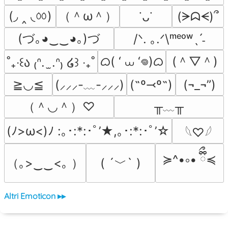
(◞ ‸ ◟ㆀ)
（＾ω＾）
(ᗒᗣᗕ)՞
˙ᴗ˙
(づ｡◕‿‿◕｡)づ
/ᐠ. ｡.ᐟ\ᵐᵉᵒʷˎˊ˗
ᜊ( ‘ ⩊ ‘𖦹)ᜊ
(＾▽＾)
˚₊‧꒰ა ₍ᐢ.  ̫.ᐢ₎ ໒꒱ ‧₊˚
≧◡≦
(˶º⤙º˶)
(¬_¬”)
(⸝⸝⸝-﹏-⸝⸝⸝)
（＾◡＾）♡
╥﹏╥
(ﾉ>ω<)ﾉ :｡･:*:･ﾟ’★,｡･:*:･ﾟ’☆
𓆩♡𓆪
≽^•༚• ྀིྀ≼
（｡>‿‿<｡ ）
( ´﹀` )
Altri Emoticon ▸▸