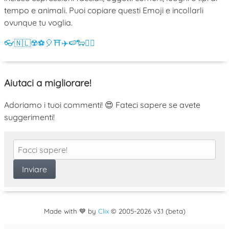
tempo e animali. Puoi copiare questi Emoji e incollarli
ovunque tu voglia.
👓
🇳🇱
☢️
⚽
🎈
⛩️
✈️
🍉
🐑
💁‍♀️
Aiutaci a migliorare!
Adoriamo i tuoi commenti! 😍 Fateci sapere se avete
suggerimenti!
Made with 💙 by
Clix
©
2005
-2026 v3.1 (beta)