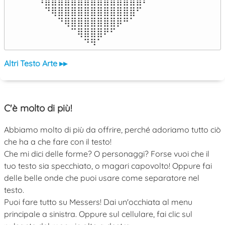
⠹⣿⣿⣿⣿⣿⣿⣿⣿⣿⣿⣿⣿⣿⣿⣿⠏

⠀⠙⢿⣿⣿⣿⣿⣿⣿⣿⣿⣿⣿⣿⣿⠋⠀

⠀⠀⠀⠙⢿⣿⣿⣿⣿⣿⣿⣿⡿⠛⠁⠀⠀

⠀⠀⠀⠀⠀⠉⢿⣿⣿⣿⠟⠋⠀⠀⠀⠀⠀

⠀⠀⠀⠀⠀⠀⠀⠙⠻⠁⠀⠀⠀⠀⠀⠀⠀⠀⠀⠀⠀⠀⠀
Altri Testo Arte ▸▸
C'è molto di più!
Abbiamo molto di più da offrire, perché adoriamo tutto ciò
che ha a che fare con il testo!
Che mi dici delle forme? O personaggi? Forse vuoi che il
tuo testo sia specchiato, o magari capovolto! Oppure fai
delle belle onde che puoi usare come separatore nel
testo.
Puoi fare tutto su Messers! Dai un'occhiata al menu
principale a sinistra. Oppure sul cellulare, fai clic sul