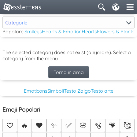
Categorie
Popolare:
Smileys
Hearts & Emotion
Hearts
Flowers & Plants
The selected category does not exist (anymore). Select a
category from the menu.
Torna in cima
Emoticons
Simboli
Testo Zalgo
Testo arte
Emoji Popolari
♡
🔥
❤️
✨
✅
🌸
🫧
💗
🥰