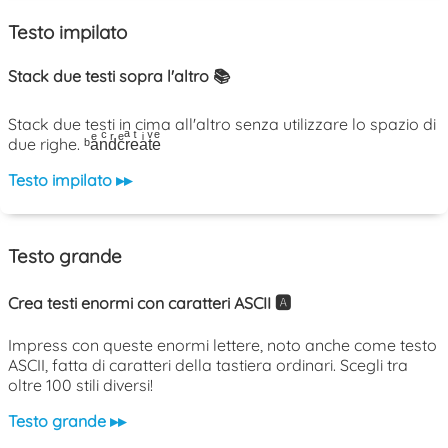
Testo impilato
Stack due testi sopra l'altro 📚
Stack due testi in cima all'altro senza utilizzare lo spazio di
due righe. ᵇaͤnͨdͬcͤrͣeͭaͥtͮeͤ
Testo impilato ▸▸
Testo grande
Crea testi enormi con caratteri ASCII 🅰️
Impress con queste enormi lettere, noto anche come testo
ASCII, fatta di caratteri della tastiera ordinari. Scegli tra
oltre 100 stili diversi!
Testo grande ▸▸