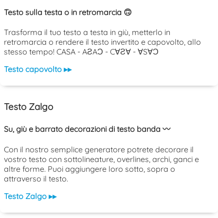
Testo sulla testa o in retromarcia 🙃
Trasforma il tuo testo a testa in giù, metterlo in
retromarcia o rendere il testo invertito e capovolto, allo
stesso tempo! CASA - AƧAƆ - C∀Ƨ∀ - ∀S∀Ɔ
Testo capovolto ▸▸
Testo Zalgo
Su, giù e barrato decorazioni di testo banda 〰️
Con il nostro semplice generatore potrete decorare il
vostro testo con sottolineature, overlines, archi, ganci e
altre forme. Puoi aggiungere loro sotto, sopra o
attraverso il testo.
Testo Zalgo ▸▸