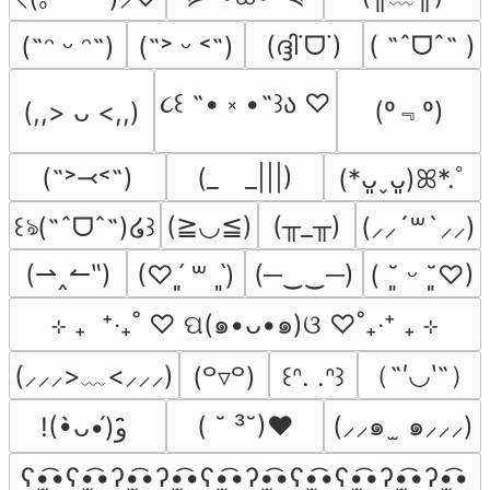
(ദ്ദി˙ᗜ˙)
( ˶ˆᗜˆ˵ )
(˶ᵔ ᵕ ᵔ˶)
(˶˃ ᵕ ˂˶)
૮꒰ ˶• ༝ •˶꒱ა ♡
(º﹃º)
(,,> ᴗ <,,)
(˶˃⤙˂˶)
(_　_|||)
(*ᴗ͈ˬᴗ͈)ꕤ*.ﾟ
(≧◡≦)
(╥_╥)
꒰ঌ(˶ˆᗜˆ˵)໒꒱
(⸝⸝´꒳`⸝⸝)
(⇀‸↼‶)
(─‿‿─)
(♡ˊ͈ ꒳ ˋ͈)
( ˘͈ ᵕ ˘͈♡)
⊹ ₊  ⁺‧₊˚ ♡ ପ(๑•ᴗ•๑)ଓ ♡˚₊‧⁺ ₊ ⊹
（˶′◡‵˶）
(⸝⸝⸝>﹏<⸝⸝⸝)
(꒪▿꒪)
꒰ᐢ. .ᐢ꒱
( ˘ ³˘)♥
(⸝⸝๑  ̫ ๑⸝⸝⸝)
!(•̀ᴗ•́)و ̑̑
ʕ•̫͡•ʕ•̫͡•ʔ•̫͡•ʔ•̫͡•ʕ•̫͡•ʔ•̫͡•ʕ•̫͡•ʕ•̫͡•ʔ•̫͡•ʔ•̫͡•