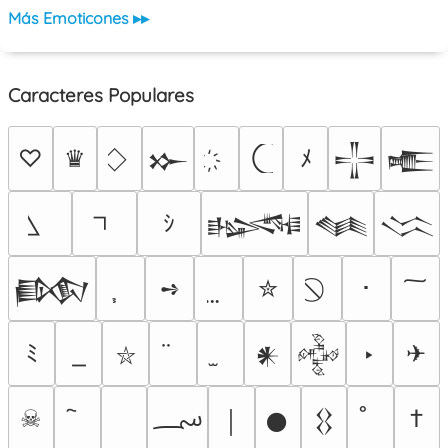
Más Emoticones ▸▸
Caracteres Populares
♡
♛
ﾒ
𒁍
𒋲
𒍫
ｼ
𒈙
𒈝
𒈱
➺
✮
･
𒁃
ﾐ
‣
✈
𒀭
𒅒
⛥
؄
☠
†
￨
𒊹
𒌐