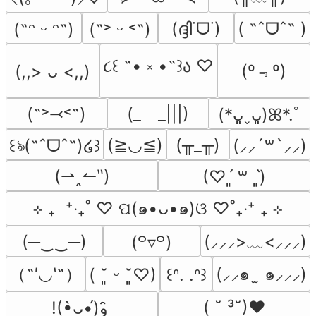
(ദ്ദി˙ᗜ˙)
( ˶ˆᗜˆ˵ )
(˶ᵔ ᵕ ᵔ˶)
(˶˃ ᵕ ˂˶)
૮꒰ ˶• ༝ •˶꒱ა ♡
(º﹃º)
(,,> ᴗ <,,)
(˶˃⤙˂˶)
(_　_|||)
(*ᴗ͈ˬᴗ͈)ꕤ*.ﾟ
(≧◡≦)
(╥_╥)
꒰ঌ(˶ˆᗜˆ˵)໒꒱
(⸝⸝´꒳`⸝⸝)
(⇀‸↼‶)
(♡ˊ͈ ꒳ ˋ͈)
⊹ ₊  ⁺‧₊˚ ♡ ପ(๑•ᴗ•๑)ଓ ♡˚₊‧⁺ ₊ ⊹
(─‿‿─)
(⸝⸝⸝>﹏<⸝⸝⸝)
(꒪▿꒪)
（˶′◡‵˶）
(⸝⸝๑  ̫ ๑⸝⸝⸝)
( ˘͈ ᵕ ˘͈♡)
꒰ᐢ. .ᐢ꒱
( ˘ ³˘)♥
!(•̀ᴗ•́)و ̑̑