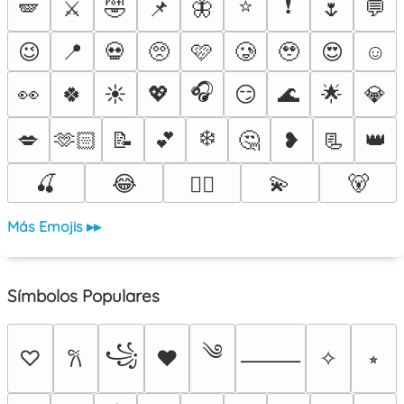
⭐
❗
🪽
⚔️
🤣
📌
🦋
🌷
💬
😉
📍
💀
🥺
🩷
🥲
🥹
😍
☺️
🎧
👀
🍀
☀️
💖
😏
🌊
🌟
💎
❄️
💋
🫶🏻
📝
💕
🤔
❥
📃
👑
🍒
😂
💫
🐻
❤️‍🔥
Más Emojis ▸▸
Símbolos Populares
༄
꧁
♡
♥
✧
⭒
𐙚
⸻