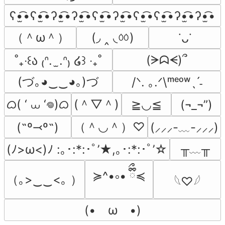
ʕ•̫͡•ʕ•̫͡•ʔ•̫͡•ʔ•̫͡•ʕ•̫͡•ʔ•̫͡•ʕ•̫͡•ʕ•̫͡•ʔ•̫͡•ʔ•̫͡•
（＾ω＾）
(◞ ‸ ◟ㆀ)
˙ᴗ˙
(ᗒᗣᗕ)՞
˚₊‧꒰ა ₍ᐢ.  ̫.ᐢ₎ ໒꒱ ‧₊˚
(づ｡◕‿‿◕｡)づ
/ᐠ. ｡.ᐟ\ᵐᵉᵒʷˎˊ˗
ᜊ( ‘ ⩊ ‘𖦹)ᜊ
(＾▽＾)
≧◡≦
(¬_¬”)
（＾◡＾）♡
(˶º⤙º˶)
(⸝⸝⸝-﹏-⸝⸝⸝)
╥﹏╥
(ﾉ>ω<)ﾉ :｡･:*:･ﾟ’★,｡･:*:･ﾟ’☆
≽^•༚• ྀིྀ≼
（｡>‿‿<｡ ）
𓆩♡𓆪
(•　ω　•)