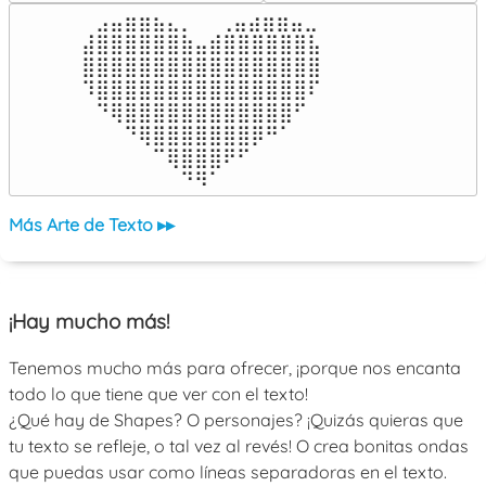
⠀⣠⣤⣶⣶⣦⣄⡀  ⠀⢀⣤⣴⣶⣶⣤⣀⠀

⣼⣿⣿⣿⣿⣿⣿⣷⣤⣾⣿⣿⣿⣿⣿⣿⣧

⣿⣿⣿⣿⣿⣿⣿⣿⣿⣿⣿⣿⣿⣿⣿⣿⣿

⠹⣿⣿⣿⣿⣿⣿⣿⣿⣿⣿⣿⣿⣿⣿⣿⠏

⠀⠙⢿⣿⣿⣿⣿⣿⣿⣿⣿⣿⣿⣿⣿⠋⠀

⠀⠀⠀⠙⢿⣿⣿⣿⣿⣿⣿⣿⡿⠛⠁⠀⠀

⠀⠀⠀⠀⠀⠉⢿⣿⣿⣿⠟⠋⠀⠀⠀⠀⠀

⠀⠀⠀⠀⠀⠀⠀⠙⠻⠁⠀⠀⠀⠀⠀⠀⠀⠀⠀⠀⠀⠀⠀
Más Arte de Texto ▸▸
¡Hay mucho más!
Tenemos mucho más para ofrecer, ¡porque nos encanta
todo lo que tiene que ver con el texto!
¿Qué hay de Shapes? O personajes? ¡Quizás quieras que
tu texto se refleje, o tal vez al revés! O crea bonitas ondas
que puedas usar como líneas separadoras en el texto.