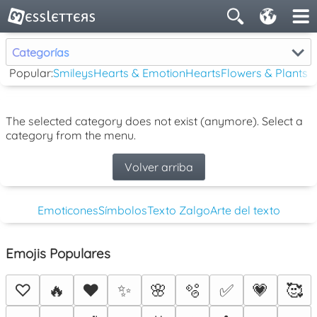
Categorías
Popular:
Smileys
Hearts & Emotion
Hearts
Flowers & Plants
The selected category does not exist (anymore). Select a
category from the menu.
Volver arriba
Emoticones
Símbolos
Texto Zalgo
Arte del texto
Emojis Populares
♡
🔥
❤️
✨
🌸
🫧
✅
💗
🥰