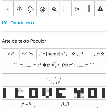
ネ
⋟
║
⚠
𒁷
𒊲
𒌍
𓎖
Más Caracteres ▸▸
Arte de texto Popular
જ⁀➴
✧˖°
‎‧₊˚✧[name]✧˚₊‧
☆.｡.:*　　.｡.:*☆
ﾟﾟ･*:.｡..｡.:*ﾟ:*:✼✿ ❁ཻུ۪۪⸙͎ ✿✼:*ﾟ:.｡..｡.:*･ﾟﾟ
⠀:¨ ·.· ¨:⠀

⠀ `· . ୨୧⠀
█  █░░ █▀█ █░█ █▀▀  █▄█ █▀█ █░█
█  █▄▄ █▄█ ▀▄▀ ██▄  ░█░ █▄█ █▄
 ∧,,,∧

 /)_/)
