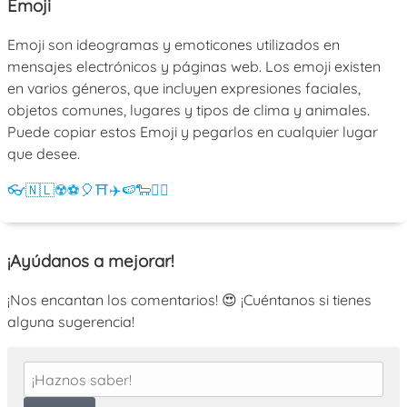
Emoji
Emoji son ideogramas y emoticones utilizados en
mensajes electrónicos y páginas web. Los emoji existen
en varios géneros, que incluyen expresiones faciales,
objetos comunes, lugares y tipos de clima y animales.
Puede copiar estos Emoji y pegarlos en cualquier lugar
que desee.
👓
🇳🇱
☢️
⚽
🎈
⛩️
✈️
🍉
🐑
💁‍♀️
¡Ayúdanos a mejorar!
¡Nos encantan los comentarios! 😍 ¡Cuéntanos si tienes
alguna sugerencia!