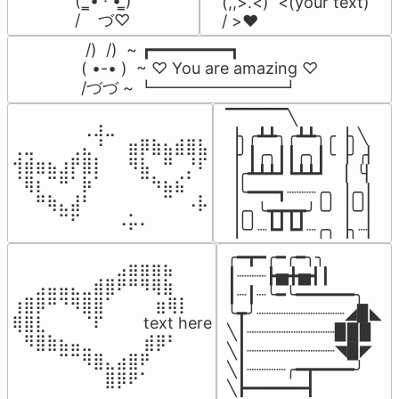
(  ̳• · • ̳)

(,,>.<)  <(your text)

/    づ♡
/ >❤️
 /)  /)  ~ ┏━━━━━━━━┓

( •-• )  ~ ♡ You are amazing ♡

/づづ ~ ┗━━━━━━━━┛
▔▔▔▔▔╲

⠀⠀⠀⠀⠀⠀⢀⣰⣀⠀⠀⠀⠀⠀⠀⠀⠀

▕╮╭┻┻╮╭┻┻╮╭▕╮╲

⢀⣀⠀⠀⠀⢀⣄⠘⠀⠀⣶⡿⣷⣦⣾⣿⣧

▕╯┃╭╮┃┃╭╮┃╰▕╯╭▏

⢺⣾⣶⣦⣰⡟⣿⡇⠀⠀⠻⣧⠀⠛⠀⡘⠏

▕╭┻┻┻┛┗┻┻┛  ▕  ╰▏

⠈⢿⡆⠉⠛⠁⡷⠁⠀⠀⠀⠉⠳⣦⣮⠁⠀

▕╰━━━┓┈┈┈╭╮▕╭╮▏

⠀⠀⠛⢷⣄⣼⠃⠀⠀⠀⠀⠀⠀⠉⠀⠠⡧

▕╭╮╰┳┳┳┳╯╰╯▕╰╯▏

⠀⠀⠀⠀⠉⠋⠀⠀⠀⠠⡥⠄⠀⠀⠀⠀⠀
▕╰╯┈┗┛┗┛┈╭╮▕╮┈▏
╭━┳━╭━╭━╮╮

⠀⠀⠀⠀⠀⠀⠀⠀⠀⣠⣶⣶⣶⣦⠀⠀

┃┈┈┈┣▅╋▅┫┃

⠀⠀⣠⣤⣤⣄⣀⣾⣿⠟⠛⠻⢿⣷⠀

┃┈┃┈╰━╰━━━━━━╮

⢰⣿⡿⠛⠙⠻⣿⣿⠁⠀⠀ ⠀⣶⢿⡇

╰┳╯┈┈┈┈┈┈┈┈┈◢▉◣

⢿⣿⣇⠀⠀⠀⠈⠏⠀⠀⠀ text here

╲┃┈┈┈┈┈┈┈┈┈▉▉▉

⠀⠻⣿⣷⣦⣤⣀⠀⠀⠀ ⠀⣾⡿⠃⠀

╲┃┈┈┈┈┈┈┈┈┈◥▉◤

⠀⠀⠀⠀⠉⠉⠻⣿⣄⣴⣿⠟⠀⠀⠀

╲┃┈┈┈┈╭━┳━━━━╯

⠀⠀⠀⠀⠀⠀⠀⠀⣿⡿⠟⠁⠀⠀⠀
╲┣━━━━━━┫﻿