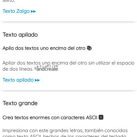
texto.
Texto Zalgo ▸▸
Texto apilado
Apila dos textos uno encima del otro 📚
Apilar dos textos uno encima del otro sin utilizar el espacio
de dos líneas. ᵇaͤnͨdͬcͤrͣeͭaͥtͮeͤ
Texto apilado ▸▸
Texto grande
Crea textos enormes con caracteres ASCII 🅰️
Impresiona con este grandes letras, también conocidos
como texto ASCII, hechos de los caracteres del teclado