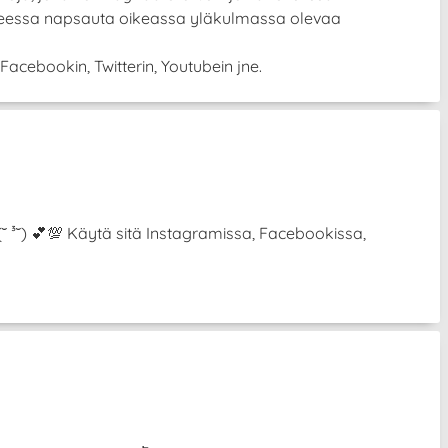
itteessa napsauta oikeassa yläkulmassa olevaa
Facebookin, Twitterin, Youtubein jne.
 (˘ ³˘) 💕💯 Käytä sitä Instagramissa, Facebookissa,