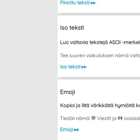
Pinottu teksti ▸▸
Iso teksti
Luo valtavia tekstejä ASCII -merkeil
Tee suuren vaikutuksen nämä valtava
Iso teksti ▸▸
Emoji
Kopioi ja liitä värikkäitä hymiöitä ka
Tiedät nämä 💬 Viestit ja 👫 sosiaa
Emoji ▸▸