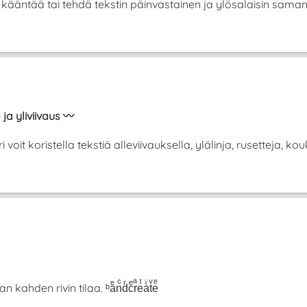
se kääntää tai tehdä tekstin päinvastainen ja ylösalaisin sam
 ja yliviivaus 〰️
it koristella tekstiä alleviivauksella, ylälinja, rusetteja, koukk
hden rivin tilaa. ᵇaͤnͨdͬcͤrͣeͭaͥtͮeͤ