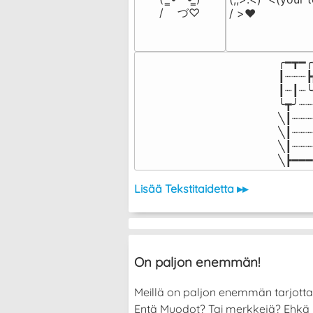
/    づ♡
/ >❤️
╭━┳━╭
┃┈┈┈┣
┃┈┃┈╰
╰┳╯┈┈
╲┃┈┈┈
╲┃┈┈┈
╲┃┈┈┈
╲┣━━━
Lisää Tekstitaidetta ▸▸
On paljon enemmän!
Meillä on paljon enemmän tarjott
Entä Muodot? Tai merkkejä? Ehkä halu