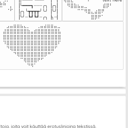
⣦⣮⠁⠀

▕╰━━━┓┈┈┈╭╮▕╭╮▏

⠀⠻⣿⣷⣦⣤⣀⠀⠀⠀ ⠀⣾⡿⠃⠀

⠉⠀⠠⡧

▕╭╮╰┳┳┳┳╯╰╯▕╰╯▏

⠀⠀⠀⠀⠉⠉⠻⣿⣄⣴⣿⠟⠀⠀⠀

⠀⠀⠀⠀
▕╰╯┈┗┛┗┛┈╭╮▕╮┈▏
⠀⠀⠀⠀⠀⠀⠀⠀⣿⡿⠟⠁⠀⠀⠀
⠀⣠⣤⣶⣶⣦⣄⡀  ⠀⢀⣤⣴⣶⣶⣤⣀⠀

⣼⣿⣿⣿⣿⣿⣿⣷⣤⣾⣿⣿⣿⣿⣿⣿⣧

⣿⣿⣿⣿⣿⣿⣿⣿⣿⣿⣿⣿⣿⣿⣿⣿⣿

⠹⣿⣿⣿⣿⣿⣿⣿⣿⣿⣿⣿⣿⣿⣿⣿⠏

⠀⠙⢿⣿⣿⣿⣿⣿⣿⣿⣿⣿⣿⣿⣿⠋⠀

⠀⠀⠀⠙⢿⣿⣿⣿⣿⣿⣿⣿⡿⠛⠁⠀⠀

⠀⠀⠀⠀⠀⠉⢿⣿⣿⣿⠟⠋⠀⠀⠀⠀⠀

⠀⠀⠀⠀⠀⠀⠀⠙⠻⠁⠀⠀⠀⠀⠀⠀⠀⠀⠀⠀⠀⠀⠀
ja, joita voit käyttää erotuslinjoina tekstissä.