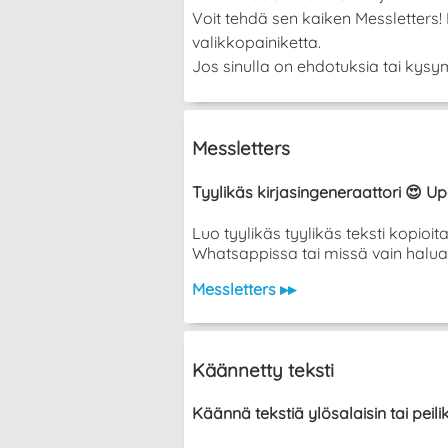
Voit tehdä sen kaiken Messletters
valikkopainiketta.
Jos sinulla on ehdotuksia tai kysym
Messletters
Tyylikäs kirjasingeneraattori 😍 Up
Luo tyylikäs tyylikäs teksti kopioi
Whatsappissa tai missä vain halua
Messletters ▸▸
Käännetty teksti
Käännä tekstiä ylösalaisin tai peil