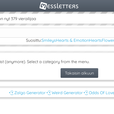
nyt 379 vierailijaa
Suosittu:
Smileys
Hearts & Emotion
Hearts
Flower
ist (anymore). Select a category from the menu.
Takaisin alkuun
◔͜͡◔ Zalgo Generator
◔͜͡◔ Weird Generator
◔͜͡◔ Odds Of Lov