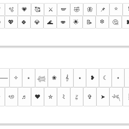
⭐
✅
🫧
💗
🥰
⚔️
🪽
🤣
🦋
📌
❄️

💖
🍀
💎
🌊
💋
🌟
📝
🤔
✧
⭒
❀
𝄞
⭑
❥
☾
⋆
⸻
𓆉
✰
ৎ୭
♬
❤
✮
ﾐ
𝜉
✞
➤
𓆈