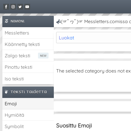
ɴιмeɴι
(☞ﾟヮﾟ)☞ Messletters.comissa on 
Messletters
Luokat
Käännetty teksti
Zalgo teksti
Pinottu teksti
The selected category does not ex
Iso teksti
тeĸѕтι тαιdeттα
Emoji
Hymiöitä
Suosittu Emoji
Symbolit