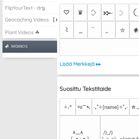
FlipYourText - dıๅɟ
♡
♛
𒁍
Geocaching Videos 【►】
ﾐ

⛥
Plant Videos ☘
мαιɴoѕ
Lisää Merkkejä ▸▸
Suosittu Tekstitaide
✧˖°
જ⁀➴
‎‧₊˚✧[name]✧˚₊‧
☆.
 ∧,,,∧

 /)_/)

(  ̳• · • ̳)

(,,>.<)  <(your t