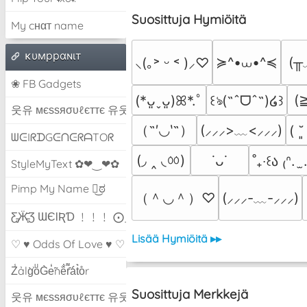
Suosittuja Hymiöitä
My cнαт name
ĸυмppαɴιт
≽^•⩊•^≼
(╥
⸜(｡˃ ᵕ ˂ )⸝♡
❀ FB Gadgets
(
(*ᴗ͈ˬᴗ͈)ꕤ*.ﾟ
꒰ঌ(˶ˆᗜˆ˵)໒꒱
웃유 мєѕѕяσυℓєттє 유웃
（˶′◡‵˶）
(⸝⸝⸝>﹏<⸝⸝⸝)
( ˘
ᗯᕮIᖇᗪGᕮᑎᕮᖇᗩTOᖇ
(◞ ‸ ◟ㆀ)
˙ᴗ˙
˚₊‧꒰ა ₍ᐢ.  
StyleMyText ✿❤‿❤✿
Pimp My Name ಠ͜ಠ
（＾◡＾）♡
(⸝⸝⸝-﹏-⸝⸝⸝)
Ƹ̵̡Ӝ̵̨̄Ʒ ƜЄƖƦƊ ﹗﹗﹗ ⨀_⨀
Lisää Hymiöitä ▸▸
♡ ♥ Odds Of Love ♥ ♡
Z̾ảlg̀͐oͧG̀e̒̃nȅ̐r͌̑á͑t͛o̊r
Suosittuja Merkkejä
웃유 мєѕѕяσυℓєттє 유웃