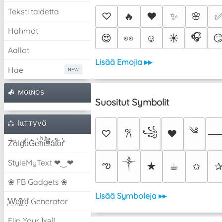
Teksti taidetta
♡
🔥
❤️
✨
🌸
Hahmot
🎧
😍
👀
☺️
☀️

Aallot
Lisää Emojia ▸▸
Hae
мαιɴoѕ
Suositut Symbolit
lιιттyvα̈
༄
꧁
♡
♥
𐙚
Z̾̽ảlg̀͐ͭ̽oͧG̀e̒̃nͪȅͪͫ̏̐r͌̑á͑t͌̑͛o̊r̓̐
༒︎
StyleMyText ❤‿❤
ఌ
★
☕︎
✩
❀ FB Gadgets ❀
Lisää Symboleja ▸▸
͕͗W͕͕͗͗e͕͕͗͗i͕͕͗͗r͕͗d͕͗ Generator
Flip Your ʇxəʇ!