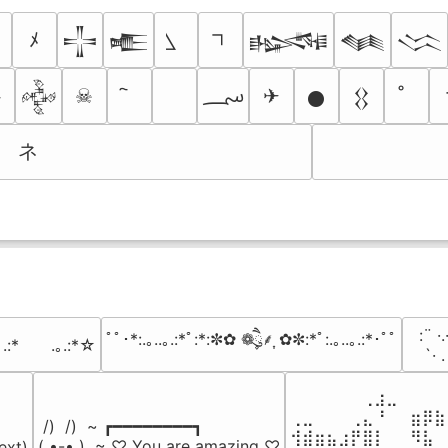
ﾒ
𒋲
𒍫
𒈙
𒈝
𒈱
؄
☠
✈

𒅒
𒊹
𒌐
ネ
⠀:¨ ·.
ﾟﾟ･*:.｡..｡.:*ﾟ:*:✼✿ ❁ཻུ۪۪⸙͎ ✿✼:*ﾟ:.｡..｡.:*･ﾟﾟ
｡.:*　　.｡.:*☆
⠀ `· 
⠀⠀⠀⠀⠀⠀⢀⣰⣀⠀⠀⠀⠀
⢀⣀⠀⠀⠀⢀⣄⠘⠀⠀⣶⡿⣷
 /)  /)  ~ ┏━━━━━━━━┓

⢺⣾⣶⣦⣰⡟⣿⡇⠀⠀⠻⣧⠀
( •-• )  ~ ♡ You are amazing ♡

ext)
