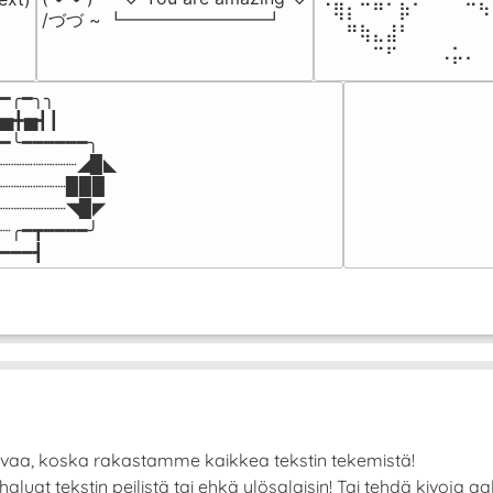
⠈⢿⡆⠉⠛⠁⡷⠁⠀⠀⠀⠉⠳
/づづ ~ ┗━━━━━━━━┛
⠀⠀⠛⢷⣄⣼⠃⠀⠀⠀⠀⠀⠀
⠀⠀⠀⠀⠉⠋⠀⠀⠀⠠⡥⠄⠀
━╭━╮╮

▅╋▅┫┃

━╰━━━━━━╮

┈┈┈┈┈┈┈◢▉◣

┈┈┈┈┈┈▉▉▉

┈┈┈┈┈┈◥▉◤

┈╭━┳━━━━╯

━━━┫﻿
avaa, koska rakastamme kaikkea tekstin tekemistä!
at tekstin peilistä tai ehkä ylösalaisin! Tai tehdä kivoja aalto