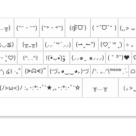
﹏╥)
(ദ്ദി˙ᗜ˙)
( ˶ˆᗜˆ˵ )
(˶ᵔ ᵕ ᵔ˶)
(˶˃ ᵕ ˂˶)
(,,> ᴗ
≧◡≦)
(╥_╥)
(⇀‸↼‶)
⊹ ₊
(⸝⸝´꒳`⸝⸝)
(♡ˊ͈ ꒳ ˋ͈)
(⸝⸝๑  ̫ ๑⸝⸝⸝)
( ˘ ³˘)♥
ʕ
͈ ᵕ ˘͈♡)
꒰ᐢ. .ᐢ꒱
!(•̀ᴗ•́)و ̑̑
(づ｡◕‿‿◕｡)づ
ᜊ(
(ᗒᗣᗕ)՞
/ᐠ. ｡.ᐟ\ᵐᵉᵒʷˎˊ˗
̫.ᐢ₎ ໒꒱ ‧₊˚
╥﹏╥
（｡>
(ﾉ>ω<)ﾉ :｡･:*:･ﾟ’★,｡･:*:･ﾟ’☆