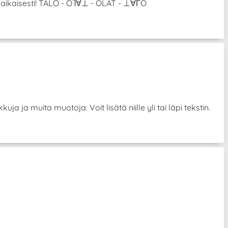
anaikaisesti! TALO - OႨ∀⊥ - OLAT - ⊥∀ΓO
uja ja muita muotoja. Voit lisätä niille yli tai läpi tekstin.