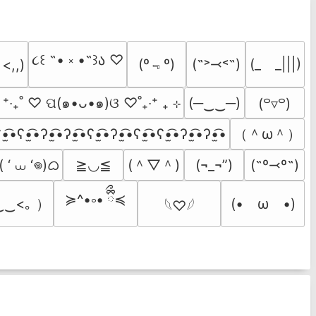
૮꒰ ˶• ༝ •˶꒱ა ♡
(º﹃º)
(˶˃⤙˂˶)
(_　_|||)
 <,,)
  ⁺‧₊˚ ♡ ପ(๑•ᴗ•๑)ଓ ♡˚₊‧⁺ ₊ ⊹
(─‿‿─)
(꒪▿꒪)
（＾ω＾）
•̫͡•ʕ•̫͡•ʔ•̫͡•ʔ•̫͡•ʕ•̫͡•ʔ•̫͡•ʕ•̫͡•ʕ•̫͡•ʔ•̫͡•ʔ•̫͡•
 ‘ ⩊ ‘𖦹)ᜊ
(＾▽＾)
≧◡≦
(¬_¬”)
(˶º⤙º˶)
≽^•༚• ྀིྀ≼
‿‿<｡ ）
(•　ω　•)
𓆩♡𓆪