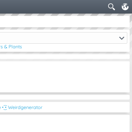
s & Plants
e
◔͜͡◔ Weirdgenerator