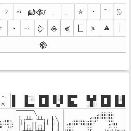
ｼ
➺
✮
･
𒁃
†
‣
⋟
⚠
￨
𒁷
𒊲
𒌍
𓎖
𒆙
· ¨:⠀

█  █░░ █▀█ █░█ █▀▀  █▄█ █▀█ █░█

. ୨୧⠀
█  █▄▄ █▄█ ▀▄▀ ██▄  ░█░ █▄█ █▄█
▔▔▔▔▔╲

⠀⠀⠀⠀⠀⠀⠀⠀⠀⣠⣶⣶⣶⣦⠀⠀

⠀⠀⠀⠀

▕╮╭┻┻╮╭┻┻╮╭▕╮╲

⠀⠀⣠⣤⣤⣄⣀⣾⣿⠟⠛⠻⢿⣷⠀

⣦⣾⣿⣧

▕╯┃╭╮┃┃╭╮┃╰▕╯╭▏

⢰⣿⡿⠛⠙⠻⣿⣿⠁⠀⠀ ⠀⣶⢿⡇

⠛⠀⡘⠏

▕╭┻┻┻┛┗┻┻┛  ▕  ╰▏

⢿⣿⣇⠀⠀⠀⠈⠏⠀⠀⠀ text here
