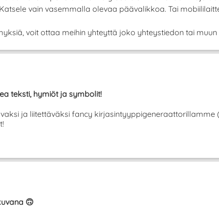
! Katsele vain vasemmalla olevaa päävalikkoa. Tai mobiilila
yksiä, voit ottaa meihin yhteyttä joko yhteystiedon tai muun 
ea teksti, hymiöt ja symbolit!
tavaksi ja liitettäväksi fancy kirjasintyyppigeneraattorillamme
t!
ikuvana 🙃