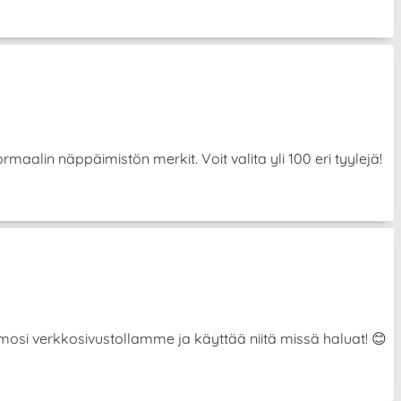
aalin näppäimistön merkit. Voit valita yli 100 eri tyylejä!
hahmosi verkkosivustollamme ja käyttää niitä missä haluat! 😊