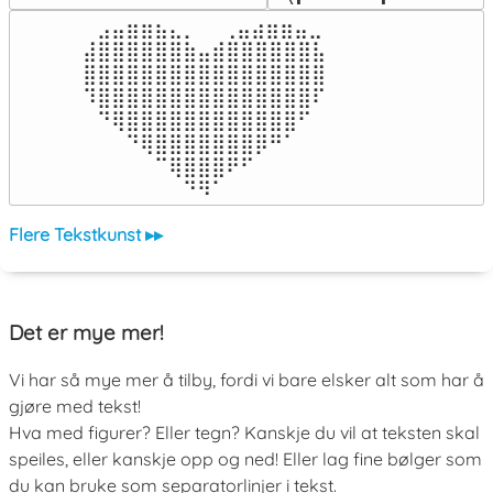
⠀⣠⣤⣶⣶⣦⣄⡀  ⠀⢀⣤⣴⣶⣶⣤⣀⠀

⣼⣿⣿⣿⣿⣿⣿⣷⣤⣾⣿⣿⣿⣿⣿⣿⣧

⣿⣿⣿⣿⣿⣿⣿⣿⣿⣿⣿⣿⣿⣿⣿⣿⣿

⠹⣿⣿⣿⣿⣿⣿⣿⣿⣿⣿⣿⣿⣿⣿⣿⠏

⠀⠙⢿⣿⣿⣿⣿⣿⣿⣿⣿⣿⣿⣿⣿⠋⠀

⠀⠀⠀⠙⢿⣿⣿⣿⣿⣿⣿⣿⡿⠛⠁⠀⠀

⠀⠀⠀⠀⠀⠉⢿⣿⣿⣿⠟⠋⠀⠀⠀⠀⠀

⠀⠀⠀⠀⠀⠀⠀⠙⠻⠁⠀⠀⠀⠀⠀⠀⠀⠀⠀⠀⠀⠀⠀
Flere Tekstkunst ▸▸
Det er mye mer!
Vi har så mye mer å tilby, fordi vi bare elsker alt som har å
gjøre med tekst!
Hva med figurer? Eller tegn? Kanskje du vil at teksten skal
speiles, eller kanskje opp og ned! Eller lag fine bølger som
du kan bruke som separatorlinjer i tekst.