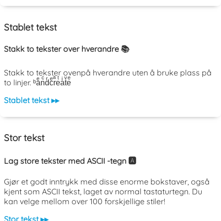
Stablet tekst
Stakk to tekster over hverandre 📚
Stakk to tekster ovenpå hverandre uten å bruke plass på
to linjer. ᵇaͤnͨdͬcͤrͣeͭaͥtͮeͤ
Stablet tekst ▸▸
Stor tekst
Lag store tekster med ASCII -tegn 🅰️
Gjør et godt inntrykk med disse enorme bokstaver, også
kjent som ASCII tekst, laget av normal tastaturtegn. Du
kan velge mellom over 100 forskjellige stiler!
Stor tekst ▸▸