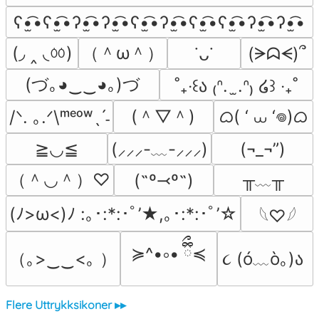
ʕ•̫͡•ʕ•̫͡•ʔ•̫͡•ʔ•̫͡•ʕ•̫͡•ʔ•̫͡•ʕ•̫͡•ʕ•̫͡•ʔ•̫͡•ʔ•̫͡•
(◞ ‸ ◟ㆀ)
（＾ω＾）
(ᗒᗣᗕ)՞
˙ᴗ˙
(づ｡◕‿‿◕｡)づ
˚₊‧꒰ა ₍ᐢ.  ̫.ᐢ₎ ໒꒱ ‧₊˚
(＾▽＾)
ᜊ( ‘ ⩊ ‘𖦹)ᜊ
/ᐠ. ｡.ᐟ\ᵐᵉᵒʷˎˊ˗
≧◡≦
(¬_¬”)
(⸝⸝⸝-﹏-⸝⸝⸝)
（＾◡＾）♡
╥﹏╥
(˶º⤙º˶)
(ﾉ>ω<)ﾉ :｡･:*:･ﾟ’★,｡･:*:･ﾟ’☆
𓆩♡𓆪
≽^•༚• ྀིྀ≼
（｡>‿‿<｡ ）
૮ (ó﹏ò｡)ა 
Flere Uttrykksikoner ▸▸