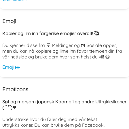
Emoji
Kopier og lim inn fargerike emojier overalt! 🥰
Du kjenner disse fra 💬 Meldinger og 👫 Sosiale apper,
men du kan nå kopiere og lime inn favorittemoen din fra
vår nettside og bruke dem hvor som helst du vil! 😊
Emoji ▸▸
Emoticons
Søt og morsom japansk Kaomoji og andre Uttrykksikoner
( ˘ ³˘)❤
Understreke hvor du føler deg med vår tekst
uttrykksikoner. Du kan bruke dem på Facebook,