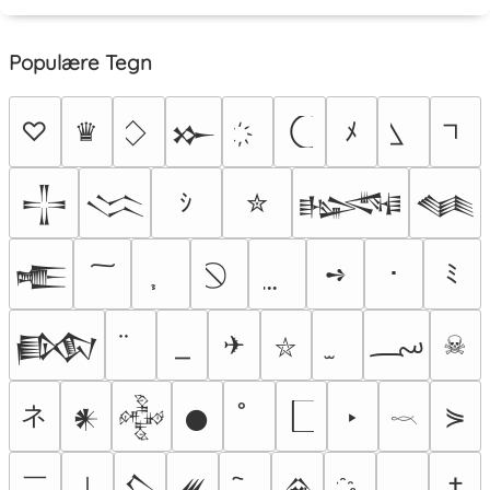
Populære Tegn
♡
♛
ﾒ
𒁍
ｼ
✮
𒋲
𒈱
𒈙
𒈝
➺
･
ﾐ
𒍫
؄
✈
☠
𒁃
⛥
ネ
‣
⋟
𒀭
𒅒
𒊹
𓎖
￣
†
￨
𒁷
𒌍
𒊲