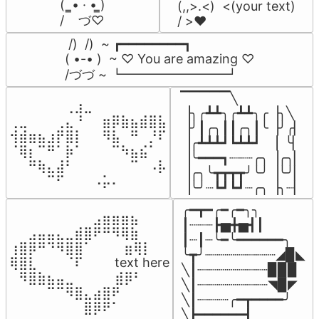
(  ̳• · • ̳)

(,,>.<)  <(your text)

/    づ♡
/ >❤️
 /)  /)  ~ ┏━━━━━━━━┓

( •-• )  ~ ♡ You are amazing ♡

/づづ ~ ┗━━━━━━━━┛
▔▔▔▔▔╲

⠀⠀⠀⠀⠀⠀⢀⣰⣀⠀⠀⠀⠀⠀⠀⠀⠀

▕╮╭┻┻╮╭┻┻╮╭▕╮╲

⢀⣀⠀⠀⠀⢀⣄⠘⠀⠀⣶⡿⣷⣦⣾⣿⣧

▕╯┃╭╮┃┃╭╮┃╰▕╯╭▏

⢺⣾⣶⣦⣰⡟⣿⡇⠀⠀⠻⣧⠀⠛⠀⡘⠏

▕╭┻┻┻┛┗┻┻┛  ▕  ╰▏

⠈⢿⡆⠉⠛⠁⡷⠁⠀⠀⠀⠉⠳⣦⣮⠁⠀

▕╰━━━┓┈┈┈╭╮▕╭╮▏

⠀⠀⠛⢷⣄⣼⠃⠀⠀⠀⠀⠀⠀⠉⠀⠠⡧

▕╭╮╰┳┳┳┳╯╰╯▕╰╯▏

⠀⠀⠀⠀⠉⠋⠀⠀⠀⠠⡥⠄⠀⠀⠀⠀⠀
▕╰╯┈┗┛┗┛┈╭╮▕╮┈▏
╭━┳━╭━╭━╮╮

⠀⠀⠀⠀⠀⠀⠀⠀⠀⣠⣶⣶⣶⣦⠀⠀

┃┈┈┈┣▅╋▅┫┃

⠀⠀⣠⣤⣤⣄⣀⣾⣿⠟⠛⠻⢿⣷⠀

┃┈┃┈╰━╰━━━━━━╮

⢰⣿⡿⠛⠙⠻⣿⣿⠁⠀⠀ ⠀⣶⢿⡇

╰┳╯┈┈┈┈┈┈┈┈┈◢▉◣

⢿⣿⣇⠀⠀⠀⠈⠏⠀⠀⠀ text here

╲┃┈┈┈┈┈┈┈┈┈▉▉▉

⠀⠻⣿⣷⣦⣤⣀⠀⠀⠀ ⠀⣾⡿⠃⠀

╲┃┈┈┈┈┈┈┈┈┈◥▉◤

⠀⠀⠀⠀⠉⠉⠻⣿⣄⣴⣿⠟⠀⠀⠀

╲┃┈┈┈┈╭━┳━━━━╯

⠀⠀⠀⠀⠀⠀⠀⠀⣿⡿⠟⠁⠀⠀⠀
╲┣━━━━━━┫﻿