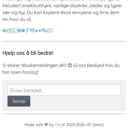
inkludert ansiktsuttrykk, vanlige objekter, steder og typer
vær og dyr. Du kan kopiere disse emojiene og lime dem
inn hvor du vil.
👓
🇳🇱
☢️
⚽
🎈
⛩️
✈️
🍉
🐑
💁‍♀️
Hjelp oss å bli bedre!
Vi elsker tilbakemeldingen din! 😍 Gi oss beskjed hvis du
har noen forslag!
Made with 💙 by
Clix
©
2005
-2026 v3.1 (beta)