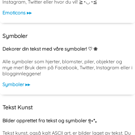
Instagram, Twitter eller hvor du vil! ≧◔◡◔≦
Emoticons ▸▸
Symboler
Dekorer din tekst med våre symboler! ♡ ❀
Alle symboler som hjerter, blomster, piler, objekter og
mye mer! Bruk dem på Facebook, Twitter, Instagram eller i
blogginnleggene!
Symboler ▸▸
Tekst Kunst
Bilder opprettet fra tekst og symboler ୭̥⋆*｡
Tekst kunst, også kalt ASCII art, er bilder laget av tekst. Du