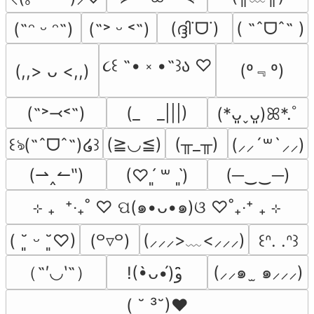
(ദ്ദി˙ᗜ˙)
( ˶ˆᗜˆ˵ )
(˶ᵔ ᵕ ᵔ˶)
(˶˃ ᵕ ˂˶)
૮꒰ ˶• ༝ •˶꒱ა ♡
(º﹃º)
(,,> ᴗ <,,)
(˶˃⤙˂˶)
(_　_|||)
(*ᴗ͈ˬᴗ͈)ꕤ*.ﾟ
(≧◡≦)
(╥_╥)
꒰ঌ(˶ˆᗜˆ˵)໒꒱
(⸝⸝´꒳`⸝⸝)
(⇀‸↼‶)
(─‿‿─)
(♡ˊ͈ ꒳ ˋ͈)
⊹ ₊  ⁺‧₊˚ ♡ ପ(๑•ᴗ•๑)ଓ ♡˚₊‧⁺ ₊ ⊹
(⸝⸝⸝>﹏<⸝⸝⸝)
( ˘͈ ᵕ ˘͈♡)
(꒪▿꒪)
꒰ᐢ. .ᐢ꒱
（˶′◡‵˶）
(⸝⸝๑  ̫ ๑⸝⸝⸝)
!(•̀ᴗ•́)و ̑̑
( ˘ ³˘)♥