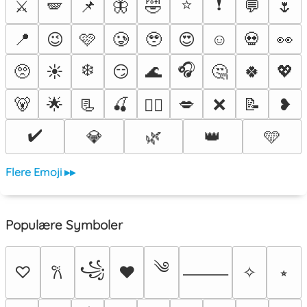
⭐
❗
⚔️
🪽
📌
🦋
🤣
💬
🌷
📍
😉
🩷
🥲
🥹
😍
☺️
💀
👀
❄️
🎧
🥺
☀️
😏
🌊
🤔
🍀
💖
🐻
🌟
📃
🍒
💋
❌
📝
❥
❤️‍🔥
✔️
💎
🌿
👑
🩵
Flere Emoji ▸▸
Populære Symboler
༄
꧁
♡
♥
✧
⭒
𐙚
⸻