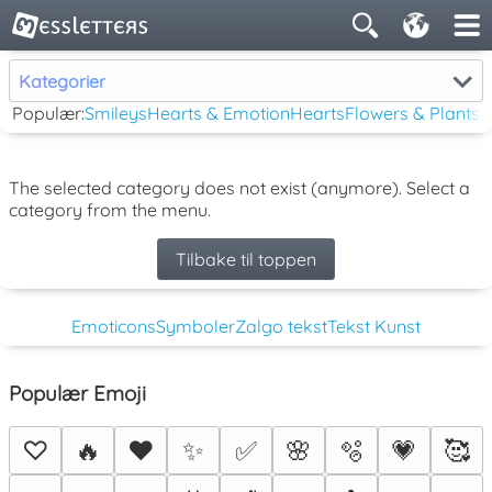
Kategorier
Populær:
Smileys
Hearts & Emotion
Hearts
Flowers & Plants
The selected category does not exist (anymore). Select a
category from the menu.
Tilbake til toppen
Emoticons
Symboler
Zalgo tekst
Tekst Kunst
Populær Emoji
♡
🔥
❤️
✨
✅
🌸
🫧
💗
🥰