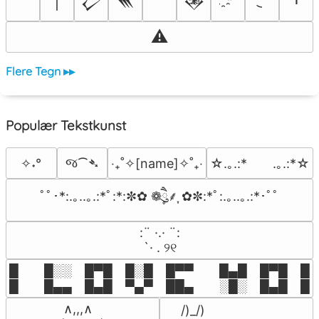
⚠
Flere Tegn ▸▸
Populær Tekstkunst
જ⁀➴
✧˖°
‎‧₊˚✧[name]✧˚₊‧
☆.｡.:*　　.｡.:*☆
ﾟﾟ･*:.｡..｡.:*ﾟ:*:✼✿ ❁ཻུ۪۪⸙͎ ✿✼:*ﾟ:.｡..｡.:*･ﾟﾟ
⠀:¨ ·.· ¨:⠀

⠀ `· . ୨୧⠀
█  █░░ █▀█ █░█ █▀▀  █▄█ █▀█ █░█
█  █▄▄ █▄█ ▀▄▀ ██▄  ░█░ █▄█ █▄
 ∧,,,∧

 /)_/)
