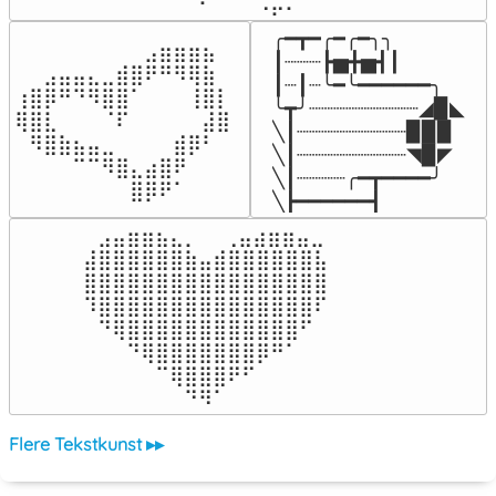
⠀⠀⠀⠀⠉⠋⠀⠀⠀⠠⡥⠄⠀⠀⠀⠀⠀
╭━┳━╭━╭━╮╮

⠀⠀⠀⠀⠀⠀⠀⠀⠀⣠⣶⣶⣶⣦⠀⠀

┃┈┈┈┣▅╋▅┫┃

⠀⠀⣠⣤⣤⣄⣀⣾⣿⠟⠛⠻⢿⣷⠀

┃┈┃┈╰━╰━━━━━━╮

⢰⣿⡿⠛⠙⠻⣿⣿⠁⠀⠀⠀⢸⣿⡇

╰┳╯┈┈┈┈┈┈┈┈┈◢▉◣

⢿⣿⣇⠀⠀⠀⠈⠏⠀⠀⠀⠀⠀⣼⣿⠀

╲┃┈┈┈┈┈┈┈┈┈▉▉▉

⠀⠻⣿⣷⣦⣤⣀⠀⠀⠀⠀⣾⡿⠃⠀

╲┃┈┈┈┈┈┈┈┈┈◥▉◤

⠀⠀⠀⠀⠉⠉⠻⣿⣄⣴⣿⠟⠀⠀⠀

╲┃┈┈┈┈╭━┳━━━━╯

⠀⠀⠀⠀⠀⠀⠀⠀⣿⡿⠟⠁⠀⠀⠀⠀
╲┣━━━━━━┫﻿
⠀⣠⣤⣶⣶⣦⣄⡀  ⠀⢀⣤⣴⣶⣶⣤⣀⠀

⣼⣿⣿⣿⣿⣿⣿⣷⣤⣾⣿⣿⣿⣿⣿⣿⣧

⣿⣿⣿⣿⣿⣿⣿⣿⣿⣿⣿⣿⣿⣿⣿⣿⣿

⠹⣿⣿⣿⣿⣿⣿⣿⣿⣿⣿⣿⣿⣿⣿⣿⠏

⠀⠙⢿⣿⣿⣿⣿⣿⣿⣿⣿⣿⣿⣿⣿⠋⠀

⠀⠀⠀⠙⢿⣿⣿⣿⣿⣿⣿⣿⡿⠛⠁⠀⠀

⠀⠀⠀⠀⠀⠉⢿⣿⣿⣿⠟⠋⠀⠀⠀⠀⠀

⠀⠀⠀⠀⠀⠀⠀⠙⠻⠁⠀⠀⠀⠀⠀⠀⠀⠀⠀⠀⠀⠀⠀
Flere Tekstkunst ▸▸