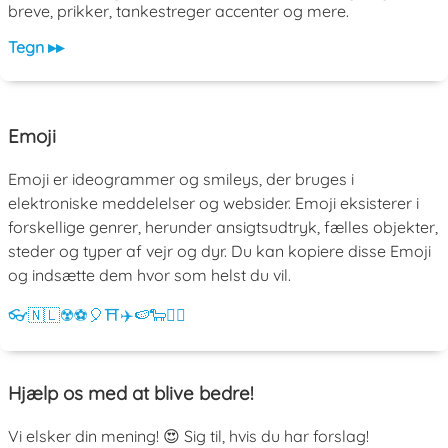
breve, prikker, tankestreger accenter og mere.
Tegn ▸▸
Emoji
Emoji er ideogrammer og smileys, der bruges i
elektroniske meddelelser og websider. Emoji eksisterer i
forskellige genrer, herunder ansigtsudtryk, fælles objekter,
steder og typer af vejr og dyr. Du kan kopiere disse Emoji
og indsætte dem hvor som helst du vil.
👓
🇳🇱
☢️
⚽
🎈
⛩️
✈️
🍉
🐑
💁‍♀️
Hjælp os med at blive bedre!
Vi elsker din mening! 😍 Sig til, hvis du har forslag!