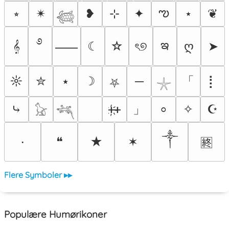
ఌ
⭒
✴︎
❥
⊹
✦
⋆
❦
𓆉
࿔
ఇ
𝄞
☾
☆
ৎ୭
ღ
➤
⸺
「
☼
✮
⭑
☽
─
⡇
⛧
𓇼
」
⤷
ᚐ҉ᚐ
✧
☪
⸰
𓃠
𓆈
༒
❝
★
✶
⸱
🈡
Flere Symboler ▸▸
Populære Humørikoner