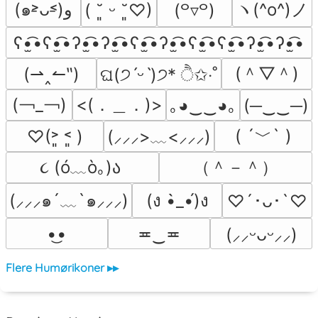
ヽ(^o^)ノ
(๑˃̵ᴗ˂̵)و
( ˘͈ ᵕ ˘͈♡)
(꒪▿꒪)
ʕ•̫͡•ʕ•̫͡•ʔ•̫͡•ʔ•̫͡•ʕ•̫͡•ʔ•̫͡•ʕ•̫͡•ʕ•̫͡•ʔ•̫͡•ʔ•̫͡•
(＾▽＾)
(⇀‸↼‶)
ଘ(੭ˊᵕˋ)੭* ੈ✩‧˚
(￢_￢)
<(．＿．)>
｡◕‿‿◕｡
(─‿‿─)
( ´﹀` )
♡(˃͈ ˂͈ )
(⸝⸝⸝>﹏<⸝⸝⸝)
૮ (ó﹏ò｡)ა 
（＾－＾）
(⸝⸝⸝๑´﹏`๑⸝⸝⸝)
(ง •̀_•́)ง
♡´･ᴗ･`♡
•͜•
≖‿≖
(⸝⸝ᵕᴗᵕ⸝⸝)
Flere Humørikoner ▸▸