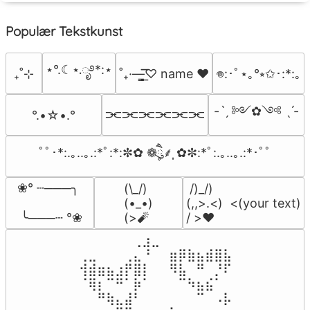
Populær Tekstkunst
⋆°.☾⋆.ೃ࿔*:⋆
₊˚⊹
˚₊·—̳͟͞͞♡ name ♥️
𖦹:･ﾟ⋆｡°⭒✩･:*:｡
-ˋˏ ༻✿༺ ˎˊ-
⫘⫘⫘⫘⫘⫘
°.•☆•.°
ﾟﾟ･*:.｡..｡.:*ﾟ:*:✼✿ ❁ཻུ۪۪⸙͎ ✿✼:*ﾟ:.｡..｡.:*･ﾟﾟ
❀° ┄───╮

(\_/)

 /)_/)

(•_•)

(,,>.<)  <(your text)

 ╰───┄ °❀
(>🧨
/ >❤️
⠀⠀⠀⠀⠀⠀⢀⣰⣀⠀⠀⠀⠀⠀⠀⠀⠀

⢀⣀⠀⠀⠀⢀⣄⠘⠀⠀⣶⡿⣷⣦⣾⣿⣧

⢺⣾⣶⣦⣰⡟⣿⡇⠀⠀⠻⣧⠀⠛⠀⡘⠏

⠈⢿⡆⠉⠛⠁⡷⠁⠀⠀⠀⠉⠳⣦⣮⠁⠀

⠀⠀⠛⢷⣄⣼⠃⠀⠀⠀⠀⠀⠀⠉⠀⠠⡧
