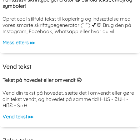
symboler!
Opret cool stilfuld tekst til kopiering og indsættelse med
vores smarte skrifttypegenerator (˘ ³˘) 💕💯 Brug den på
Instagram, Facebook, Whatsapp eller hvor du vil!
Messletters ▸▸
Vend tekst
Tekst på hovedet eller omvendt 🙃
Vend din tekst på hovedet, sætte det i omvendt eller gøre
din tekst vendt, og hovedet på samme tid! HUS - ƧUH -
HႶƧ - S∩H
Vend tekst ▸▸