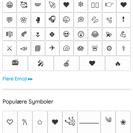
❄️
👉
😁
🥰
🪽
🚀
🖤
♥️
❤️‍🔥
🎧
❗
💬
🌸
🥊
🤭
💭
💦
🫧
🎼
🍂
🌷
🍀
💀
😲
😂
💫
💪
✈️
⚔️
📣
📘
🐚
🪷
🚨
⚙️
⚕️
📻
🎤
🍎
❤️
🔥
Flere Emoji ▸▸
Populære Symboler
༄
꧁
♡
✩
♥
❀
𐙚
⸻