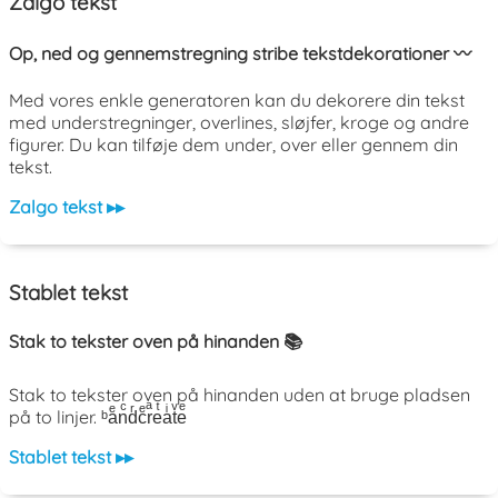
Zalgo tekst
Op, ned og gennemstregning stribe tekstdekorationer 〰️
Med vores enkle generatoren kan du dekorere din tekst
med understregninger, overlines, sløjfer, kroge og andre
figurer. Du kan tilføje dem under, over eller gennem din
tekst.
Zalgo tekst ▸▸
Stablet tekst
Stak to tekster oven på hinanden 📚
Stak to tekster oven på hinanden uden at bruge pladsen
på to linjer. ᵇaͤnͨdͬcͤrͣeͭaͥtͮeͤ
Stablet tekst ▸▸