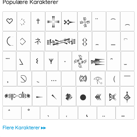
Populære Karakterer
♡
†
𒋲
𒁍
𒈔
ネ
𒈙
𒌐
𐌔
٠
𐊵
𒅒
𒍫
⒇
（
￣
…
𓂀
𒀰
𒀸
𒀹
𒆎
𒊹
𒌍
𒍮
𒎓
Flere Karakterer ▸▸