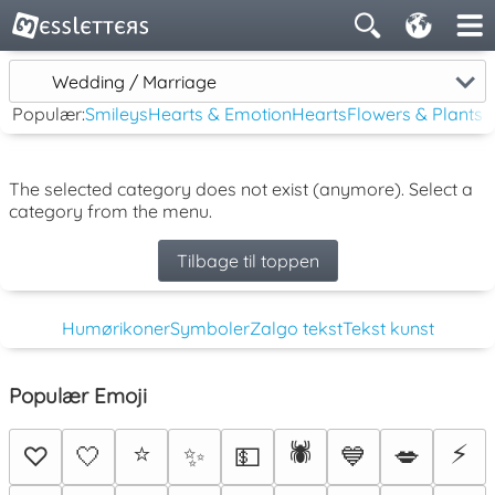
Wedding / Marriage
Populær:
Smileys
Hearts & Emotion
Hearts
Flowers & Plants
The selected category does not exist (anymore). Select a
category from the menu.
Tilbage til toppen
Humørikoner
Symboler
Zalgo tekst
Tekst kunst
Populær Emoji
⭐
🕷️
⚡
♡
🤍
✨
💵
💙
💋