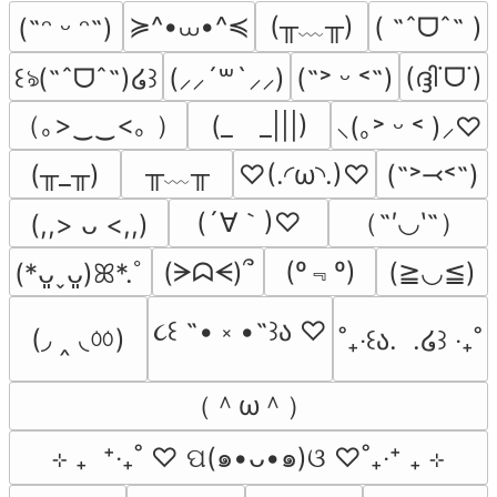
≽^•⩊•^≼
(╥﹏╥)
( ˶ˆᗜˆ˵ )
(˶ᵔ ᵕ ᵔ˶)
(ദ്ദി˙ᗜ˙)
꒰ঌ(˶ˆᗜˆ˵)໒꒱
(⸝⸝´꒳`⸝⸝)
(˶˃ ᵕ ˂˶)
（｡>‿‿<｡ ）
(_　_|||)
⸜(｡˃ ᵕ ˂ )⸝♡
╥﹏╥
(╥_╥)
♡(.◜ω◝.)♡
(˶˃⤙˂˶)
(´∀｀)♡
（˶′◡‵˶）
(,,> ᴗ <,,)
(º﹃º)
(ᗒᗣᗕ)՞
(≧◡≦)
(*ᴗ͈ˬᴗ͈)ꕤ*.ﾟ
૮꒰ ˶• ༝ •˶꒱ა ♡
(◞ ‸ ◟ㆀ)
˚₊‧꒰ა.  .໒꒱ ‧₊˚
（＾ω＾）
⊹ ₊  ⁺‧₊˚ ♡ ପ(๑•ᴗ•๑)ଓ ♡˚₊‧⁺ ₊ ⊹