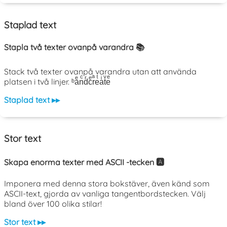
Staplad text
Stapla två texter ovanpå varandra 📚
Stack två texter ovanpå varandra utan att använda
platsen i två linjer. ᵇaͤnͨdͬcͤrͣeͭaͥtͮeͤ
Staplad text ▸▸
Stor text
Skapa enorma texter med ASCII -tecken 🅰️
Imponera med denna stora bokstäver, även känd som
ASCII-text, gjorda av vanliga tangentbordstecken. Välj
bland över 100 olika stilar!
Stor text ▸▸