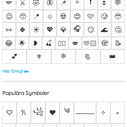
⭐
❗
🪽
⚔️
🤣
🦋
📌
🌷
💬
😉
🥺
📍
☺️
💀
😍
🩷
🥲
🥹
🎧
👀
🍀
☀️
💖
💎
😏
🌊
🤔
😂
🌟
❥
🍒
💋
🫶🏻
🫣
📝
❤️‍🔥
❄️
💕
⚜️
📃
👑
Mer Emoji ▸▸
Populära Symboler
༄
꧁
♡
♥
✧
⭒
𐙚
⸻