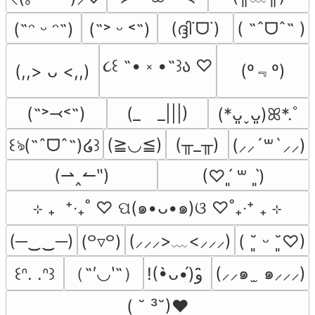
(ദ്ദി˙ᗜ˙)
( ˶ˆᗜˆ˵ )
(˶ᵔ ᵕ ᵔ˶)
(˶˃ ᵕ ˂˶)
૮꒰ ˶• ༝ •˶꒱ა ♡
(º﹃º)
(,,> ᴗ <,,)
(˶˃⤙˂˶)
(_　_|||)
(*ᴗ͈ˬᴗ͈)ꕤ*.ﾟ
(≧◡≦)
(╥_╥)
꒰ঌ(˶ˆᗜˆ˵)໒꒱
(⸝⸝´꒳`⸝⸝)
(⇀‸↼‶)
(♡ˊ͈ ꒳ ˋ͈)
⊹ ₊  ⁺‧₊˚ ♡ ପ(๑•ᴗ•๑)ଓ ♡˚₊‧⁺ ₊ ⊹
(─‿‿─)
(⸝⸝⸝>﹏<⸝⸝⸝)
(꒪▿꒪)
( ˘͈ ᵕ ˘͈♡)
（˶′◡‵˶）
(⸝⸝๑  ̫ ๑⸝⸝⸝)
꒰ᐢ. .ᐢ꒱
!(•̀ᴗ•́)و ̑̑
( ˘ ³˘)♥