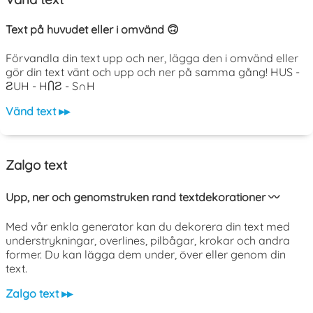
Text på huvudet eller i omvänd 🙃
Förvandla din text upp och ner, lägga den i omvänd eller
gör din text vänt och upp och ner på samma gång! HUS -
ƧUH - HႶƧ - S∩H
Vänd text ▸▸
Zalgo text
Upp, ner och genomstruken rand textdekorationer 〰️
Med vår enkla generator kan du dekorera din text med
understrykningar, overlines, pilbågar, krokar och andra
former. Du kan lägga dem under, över eller genom din
text.
Zalgo text ▸▸