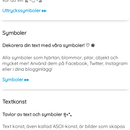
var du vill! ≧◔◡◔≦
Uttryckssymboler ▸▸
Symboler
Dekorera din text med våra symboler! ♡ ❀
Alla symboler som hjärtan, blommor, pilar, objekt och
mycket mer! Använd dem på Facebook, Twitter, Instagram
eller i dina blogginlägg!
Symboler ▸▸
Textkonst
Tavlor av text och symboler ୭̥⋆*｡
Text konst, även kallad ASCII-konst, är bilder som skapas