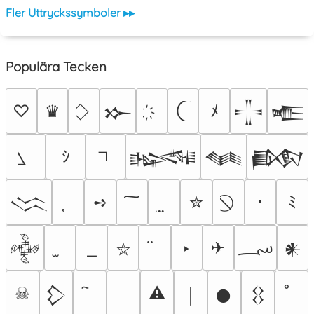
Fler Uttryckssymboler ▸▸
Populära Tecken
♡
♛
ﾒ
𒁍
𒋲
𒍫
ｼ
𒈙
𒈝
𒁃
➺
✮
･
ﾐ
𒈱
؄
‣
✈
𒅒
𒀭
⛥
☠
⚠
𒁷
￨
𒊹
𒌐