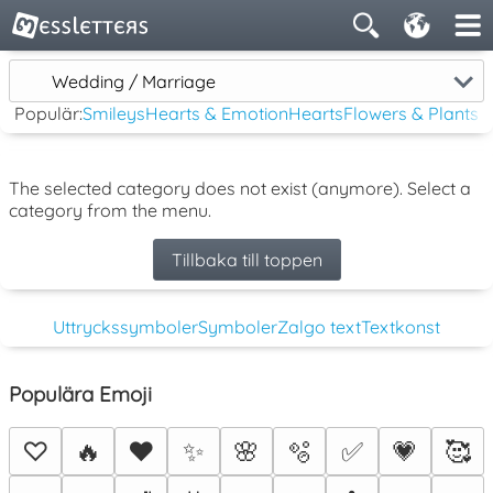
Wedding / Marriage
Populär:
Smileys
Hearts & Emotion
Hearts
Flowers & Plants
The selected category does not exist (anymore). Select a
category from the menu.
Tillbaka till toppen
Uttryckssymboler
Symboler
Zalgo text
Textkonst
Populära Emoji
♡
🔥
❤️
✨
🌸
🫧
✅
💗
🥰