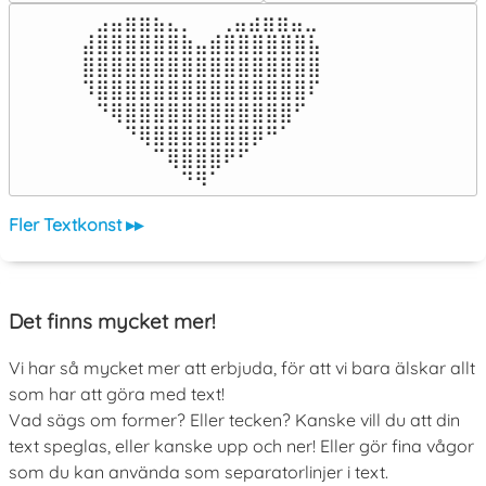
⠀⣠⣤⣶⣶⣦⣄⡀  ⠀⢀⣤⣴⣶⣶⣤⣀⠀

⣼⣿⣿⣿⣿⣿⣿⣷⣤⣾⣿⣿⣿⣿⣿⣿⣧

⣿⣿⣿⣿⣿⣿⣿⣿⣿⣿⣿⣿⣿⣿⣿⣿⣿

⠹⣿⣿⣿⣿⣿⣿⣿⣿⣿⣿⣿⣿⣿⣿⣿⠏

⠀⠙⢿⣿⣿⣿⣿⣿⣿⣿⣿⣿⣿⣿⣿⠋⠀

⠀⠀⠀⠙⢿⣿⣿⣿⣿⣿⣿⣿⡿⠛⠁⠀⠀

⠀⠀⠀⠀⠀⠉⢿⣿⣿⣿⠟⠋⠀⠀⠀⠀⠀

⠀⠀⠀⠀⠀⠀⠀⠙⠻⠁⠀⠀⠀⠀⠀⠀⠀⠀⠀⠀⠀⠀⠀
Fler Textkonst ▸▸
Det finns mycket mer!
Vi har så mycket mer att erbjuda, för att vi bara älskar allt
som har att göra med text!
Vad sägs om former? Eller tecken? Kanske vill du att din
text speglas, eller kanske upp och ner! Eller gör fina vågor
som du kan använda som separatorlinjer i text.