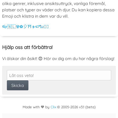
olika genrer, inklusive ansiktsuttryck, vanliga föremål,
platser och typer av väder och djur. Du kan kopiera dessa
Emoji och klistra in dem var du vill.
👓
🇳🇱
☢️
⚽
🎈
⛩️
✈️
🍉
🐑
💁‍♀️
Hjälp oss att förbättra!
Vi älskar din åsikt! 😍 Hör av dig om du har några förslag!
Made with 💙 by
Clix
©
2005
-2026 v3.1 (beta)