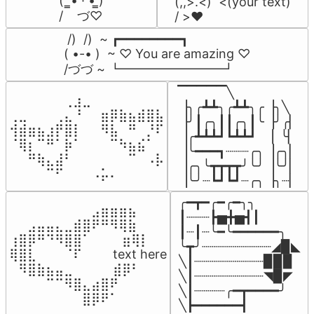
(  ̳• · • ̳)

(,,>.<)  <(your text)

/    づ♡
/ >❤️
 /)  /)  ~ ┏━━━━━━━━┓

( •-• )  ~ ♡ You are amazing ♡

/づづ ~ ┗━━━━━━━━┛
▔▔▔▔▔╲

⠀⠀⠀⠀⠀⠀⢀⣰⣀⠀⠀⠀⠀⠀⠀⠀⠀

▕╮╭┻┻╮╭┻┻╮╭▕╮╲

⢀⣀⠀⠀⠀⢀⣄⠘⠀⠀⣶⡿⣷⣦⣾⣿⣧

▕╯┃╭╮┃┃╭╮┃╰▕╯╭▏

⢺⣾⣶⣦⣰⡟⣿⡇⠀⠀⠻⣧⠀⠛⠀⡘⠏

▕╭┻┻┻┛┗┻┻┛  ▕  ╰▏

⠈⢿⡆⠉⠛⠁⡷⠁⠀⠀⠀⠉⠳⣦⣮⠁⠀

▕╰━━━┓┈┈┈╭╮▕╭╮▏

⠀⠀⠛⢷⣄⣼⠃⠀⠀⠀⠀⠀⠀⠉⠀⠠⡧

▕╭╮╰┳┳┳┳╯╰╯▕╰╯▏

⠀⠀⠀⠀⠉⠋⠀⠀⠀⠠⡥⠄⠀⠀⠀⠀⠀
▕╰╯┈┗┛┗┛┈╭╮▕╮┈▏
╭━┳━╭━╭━╮╮

⠀⠀⠀⠀⠀⠀⠀⠀⠀⣠⣶⣶⣶⣦⠀⠀

┃┈┈┈┣▅╋▅┫┃

⠀⠀⣠⣤⣤⣄⣀⣾⣿⠟⠛⠻⢿⣷⠀

┃┈┃┈╰━╰━━━━━━╮

⢰⣿⡿⠛⠙⠻⣿⣿⠁⠀⠀ ⠀⣶⢿⡇

╰┳╯┈┈┈┈┈┈┈┈┈◢▉◣

⢿⣿⣇⠀⠀⠀⠈⠏⠀⠀⠀ text here

╲┃┈┈┈┈┈┈┈┈┈▉▉▉

⠀⠻⣿⣷⣦⣤⣀⠀⠀⠀ ⠀⣾⡿⠃⠀

╲┃┈┈┈┈┈┈┈┈┈◥▉◤

⠀⠀⠀⠀⠉⠉⠻⣿⣄⣴⣿⠟⠀⠀⠀

╲┃┈┈┈┈╭━┳━━━━╯

⠀⠀⠀⠀⠀⠀⠀⠀⣿⡿⠟⠁⠀⠀⠀
╲┣━━━━━━┫﻿