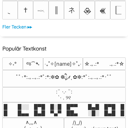
ネ
†
║
𒊲
𒌍
𓎖
Fler Tecken ▸▸
Populär Textkonst
જ⁀➴
✧˖°
‎‧₊˚✧[name]✧˚₊‧
☆.｡.:*　　.｡.:*☆
ﾟﾟ･*:.｡..｡.:*ﾟ:*:✼✿ ❁ཻུ۪۪⸙͎ ✿✼:*ﾟ:.｡..｡.:*･ﾟﾟ
⠀:¨ ·.· ¨:⠀

⠀ `· . ୨୧⠀
█  █░░ █▀█ █░█ █▀▀  █▄█ █▀█ █░█
█  █▄▄ █▄█ ▀▄▀ ██▄  ░█░ █▄█ █▄
 ∧,,,∧

 /)_/)
