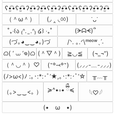
ʕ•̫͡•ʕ•̫͡•ʔ•̫͡•ʔ•̫͡•ʕ•̫͡•ʔ•̫͡•ʕ•̫͡•ʕ•̫͡•ʔ•̫͡•ʔ•̫͡•
（＾ω＾）
(◞ ‸ ◟ㆀ)
˙ᴗ˙
(ᗒᗣᗕ)՞
˚₊‧꒰ა ₍ᐢ.  ̫.ᐢ₎ ໒꒱ ‧₊˚
(づ｡◕‿‿◕｡)づ
/ᐠ. ｡.ᐟ\ᵐᵉᵒʷˎˊ˗
ᜊ( ‘ ⩊ ‘𖦹)ᜊ
(＾▽＾)
≧◡≦
(¬_¬”)
（＾◡＾）♡
(˶º⤙º˶)
(⸝⸝⸝-﹏-⸝⸝⸝)
╥﹏╥
(ﾉ>ω<)ﾉ :｡･:*:･ﾟ’★,｡･:*:･ﾟ’☆
≽^•༚• ྀིྀ≼
（｡>‿‿<｡ ）
𓆩♡𓆪
(•　ω　•)